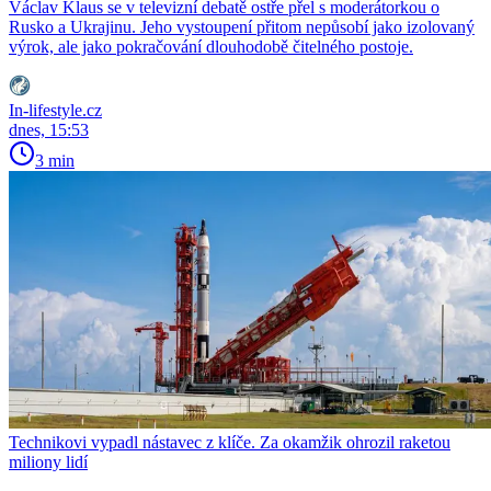
Václav Klaus se v televizní debatě ostře přel s moderátorkou o
Rusko a Ukrajinu. Jeho vystoupení přitom nepůsobí jako izolovaný
výrok, ale jako pokračování dlouhodobě čitelného postoje.
In-lifestyle.cz
dnes, 15:53
3 min
Technikovi vypadl nástavec z klíče. Za okamžik ohrozil raketou
miliony lidí