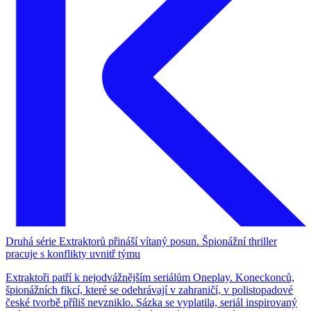
Druhá série Extraktorů přináší vítaný posun. Špionážní thriller
pracuje s konflikty uvnitř týmu
Extraktoři patří k nejodvážnějším seriálům Oneplay. Koneckonců,
špionážních fikcí, které se odehrávají v zahraničí, v polistopadové
české tvorbě příliš nevzniklo. Sázka se vyplatila, seriál inspirovaný