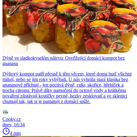
Dýně ve sladkokyselém nálevu: Osvěžující domácí kompot bez
ananasu
Dýňový kompot patří přesně k těm věcem, které doma buď všichni
milují, nebo se jim roky vyhýbali. U nás vyhrála stará klasika bez
ananasové příchuti - jen poctivá dýně, cukr, skořice, hřebíček a
trocha citronu. Právě díky namočení do octové vody a krátkému
povaření zůstávají kostičky pevné, hezky zesklovatí a ve sklenici
chutnají tak, jak si je pamatuji z domácí spíže.
Cooky.cz
dnes, 16:34
4 min