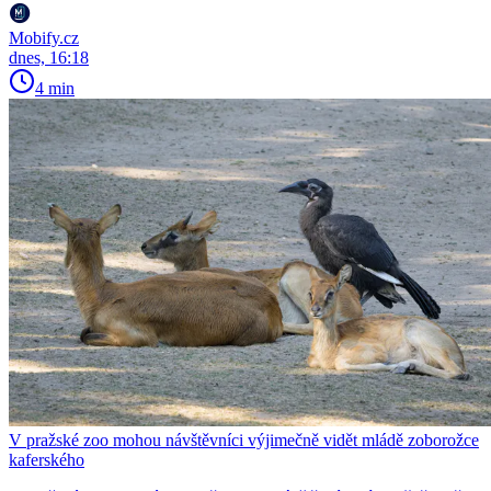
Mobify.cz
dnes, 16:18
4 min
V pražské zoo mohou návštěvníci výjimečně vidět mládě zoborožce
kaferského