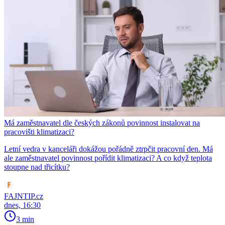
Má zaměstnavatel dle českých zákonů povinnost instalovat na
pracovišti klimatizaci?
Letní vedra v kanceláři dokážou pořádně ztrpčit pracovní den. Má
ale zaměstnavatel povinnost pořídit klimatizaci? A co když teplota
stoupne nad třicítku?
FAJNTIP.cz
dnes, 16:30
3 min