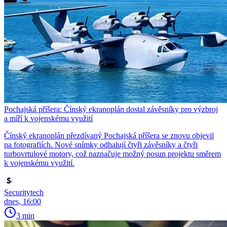
Pochajská příšera: Čínský ekranoplán dostal závěsníky pro výzbroj
a míří k vojenskému využití
Čínský ekranoplán přezdívaný Pochajská příšera se znovu objevil
na fotografiích. Nové snímky odhalují čtyři závěsníky a čtyři
turbovrtulové motory, což naznačuje možný posun projektu směrem
k vojenskému využití.
Securitytech
dnes, 16:00
3 min