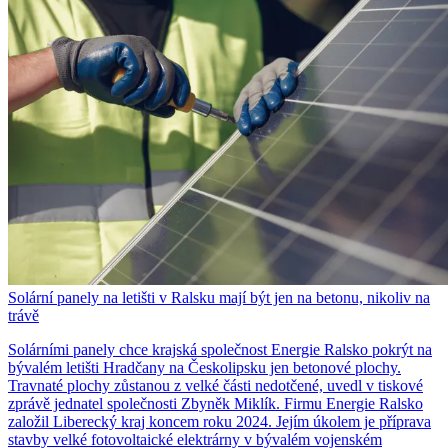
Solární panely na letišti v Ralsku mají být jen na betonu, nikoliv na
trávě
Solárními panely chce krajská společnost Energie Ralsko pokrýt na
bývalém letišti Hradčany na Českolipsku jen betonové plochy.
Travnaté plochy zůstanou z velké části nedotčené, uvedl v tiskové
zprávě jednatel společnosti Zbyněk Miklík. Firmu Energie Ralsko
založil Liberecký kraj koncem roku 2024. Jejím úkolem je příprava
stavby velké fotovoltaické elektrárny v bývalém vojenském