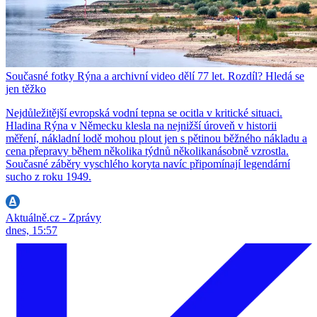
Současné fotky Rýna a archivní video dělí 77 let. Rozdíl? Hledá se
jen těžko
Nejdůležitější evropská vodní tepna se ocitla v kritické situaci.
Hladina Rýna v Německu klesla na nejnižší úroveň v historii
měření, nákladní lodě mohou plout jen s pětinou běžného nákladu a
cena přepravy během několika týdnů několikanásobně vzrostla.
Současné záběry vyschlého koryta navíc připomínají legendární
sucho z roku 1949.
Aktuálně.cz - Zprávy
dnes, 15:57