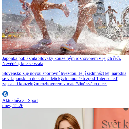
Japonka pobláznila Slováky kouzelným rozhovorem v jejich řeči.
Nevěděli, kde se vzala
Slovensko žije novou sportovní hvězdou. Je jí sedmnáct let, narodila
se v Japonsku a do srdcí atletických fanoušků zpod Tater se teď
zapsala i kouzelným rozhovorem v mateřštině svého otce.
Aktuálně.cz - Sport
dnes, 15:26