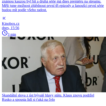
známou kauzou byl hit a druhá série má dnes premiéru na streamu.
Měli jsme možnost zhlédnout první tři epizody a fanoušci první série
budou mít podle všeho radost.
Kinobox.cz
dnes, 15:56
3 min
Skandální slova z úst bývalé hlavy státu. Klaus znovu podržel
Rusko a spousta lidí si ťuká na čelo