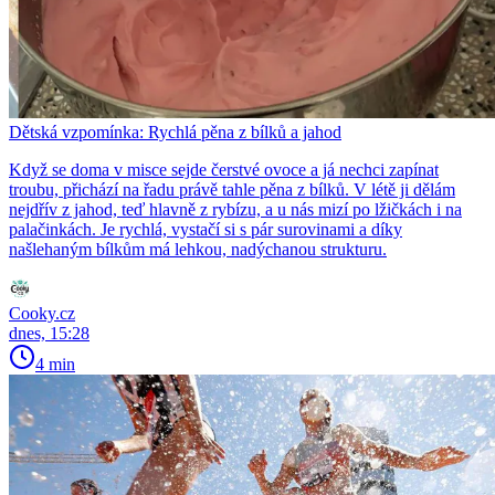
Dětská vzpomínka: Rychlá pěna z bílků a jahod
Když se doma v misce sejde čerstvé ovoce a já nechci zapínat
troubu, přichází na řadu právě tahle pěna z bílků. V létě ji dělám
nejdřív z jahod, teď hlavně z rybízu, a u nás mizí po lžičkách i na
palačinkách. Je rychlá, vystačí si s pár surovinami a díky
našlehaným bílkům má lehkou, nadýchanou strukturu.
Cooky.cz
dnes, 15:28
4 min