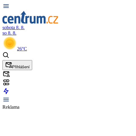
sobota 8. 8.
so 8. 8.
26°C
Přihlášení
Reklama