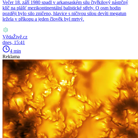
Večer 18. září 1980 spadl v arkansaském silu čtyřkilový nástrčný
klíč na plášť mezikontinentální balistické střely. O osm hodin
později bylo silo zničeno, hlavice s ničivou silou devíti megatun
ležela v příkopu a jeden člověk byl mrtvý.
VědaŽivě.cz
dnes, 15:41
4 min
Reklama