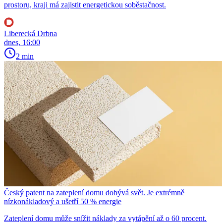
prostoru, kraji má zajistit energetickou soběstačnost.
Liberecká Drbna
dnes, 16:00
2 min
Český patent na zateplení domu dobývá svět. Je extrémně
nízkonákladový a ušetří 50 % energie
Zateplení domu může snížit náklady za vytápění až o 60 procent.