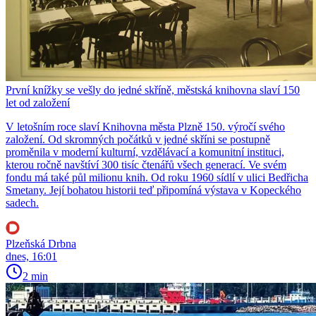
První knížky se vešly do jedné skříně, městská knihovna slaví 150
let od založení
V letošním roce slaví Knihovna města Plzně 150. výročí svého
založení. Od skromných počátků v jedné skříni se postupně
proměnila v moderní kulturní, vzdělávací a komunitní instituci,
kterou ročně navštíví 300 tisíc čtenářů všech generací. Ve svém
fondu má také půl milionu knih. Od roku 1960 sídlí v ulici Bedřicha
Smetany. Její bohatou historii teď připomíná výstava v Kopeckého
sadech.
Plzeňská Drbna
dnes, 16:01
2 min