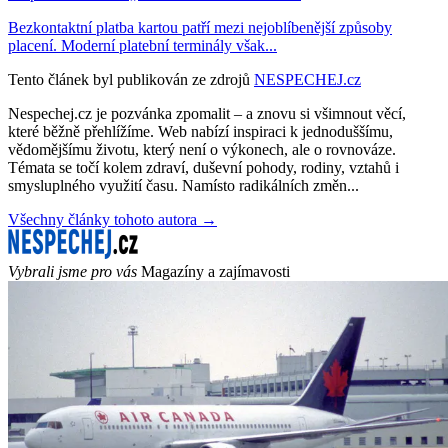
Bezkontaktní platba kartou patří mezi nejoblíbenější způsoby
placení. Moderní platební terminály však...
Tento článek byl publikován ze zdrojů
NESPECHEJ.cz
Nespechej.cz je pozvánka zpomalit – a znovu si všimnout věcí,
které běžně přehlížíme. Web nabízí inspiraci k jednoduššímu,
vědomějšímu životu, který není o výkonech, ale o rovnováze.
Témata se točí kolem zdraví, duševní pohody, rodiny, vztahů i
smysluplného využití času. Namísto radikálních změn...
Všechny články tohoto autora →
Vybrali jsme pro vás
Magazíny a zajímavosti