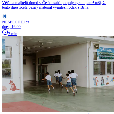
Většina majitelů domů v Česku sahá po polystyrenu, aniž tuší, že
tento dnes zcela běžný materiál vynalezl rodák z Brna.
NESPECHEJ.cz
dnes, 16:00
2 min