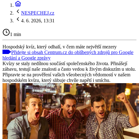
NESPECHEJ.cz
4. 6. 2026, 13:31
1 min
Hospodský kvíz, který odhalí, v čem máte největší mezery
Přidejte si obsah Centrum.cz do oblíbených zdrojů pro Google
hledání a Google zprávy
Kvízy se staly nedílnou součástí společenského života. Přinášejí
zábavu, testují naše znalosti a často vedou k živým diskuzím u stolu.
Připravte se na prověření vašich všeobecných vědomostí v našem
hospodském kvízu, který slibuje chvíle napětí i smíchu.