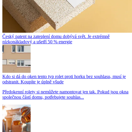
Český patent na zateplení domu dobývá svět. Je extrémně
nízkonákladový a ušetří 50 % energie
Kdo si dá do oken tento typ rolet proti horku bez souhlasu, musí je
odstranit. Koupíte je úplně všude
Předokenní rolety si nemůžete namontovat jen tak. Pokud jsou okna
společnou částí domu, potřebujete souhlas...