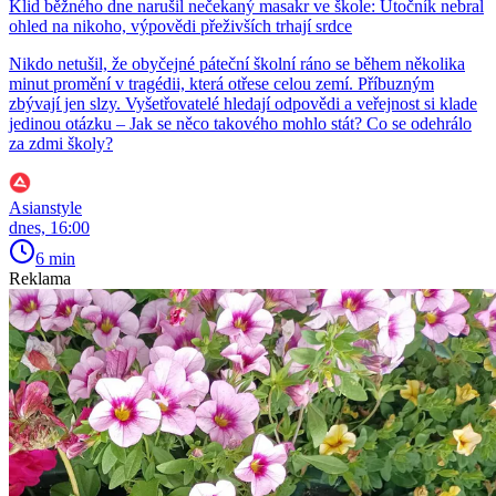
Klid běžného dne narušil nečekaný masakr ve škole: Útočník nebral
ohled na nikoho, výpovědi přeživších trhají srdce
Nikdo netušil, že obyčejné páteční školní ráno se během několika
minut promění v tragédii, která otřese celou zemí. Příbuzným
zbývají jen slzy. Vyšetřovatelé hledají odpovědi a veřejnost si klade
jedinou otázku – Jak se něco takového mohlo stát? Co se odehrálo
za zdmi školy?
Asianstyle
dnes, 16:00
6 min
Reklama