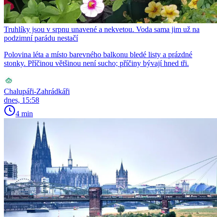
Truhlíky jsou v srpnu unavené a nekvetou. Voda sama jim už na
podzimní parádu nestačí
Polovina léta a místo barevného balkonu bledé listy a prázdné
stonky. Příčinou většinou není sucho; příčiny bývají hned tři.
Chalupáři-Zahrádkáři
dnes, 15:58
4 min