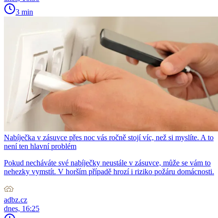
3 min
Nabíječka v zásuvce přes noc vás ročně stojí víc, než si myslíte. A to
není ten hlavní problém
Pokud necháváte své nabíječky neustále v zásuvce, může se vám to
nehezky vymstít. V horším případě hrozí i riziko požáru domácnosti.
adbz.cz
dnes, 16:25