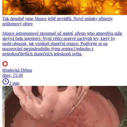
Tak detailně jsme Slunce ještě neviděli. Nové snímky přinesly
průlomový objev
Slunce astronomové zkoumají už staletí, přesto jeho atmosféra stále
skrývá řadu tajemství. Nyní vědci poprvé zachytili jev, který by
mohl objasnit, jak vznikají sluneční erupce. Podívejte se na
pozorování mezinárodního týmu pomocí jednoho z
nejpokročilejších slunečních teleskopů světa.
Hradecká Drbna
dnes, 15:30
2 min