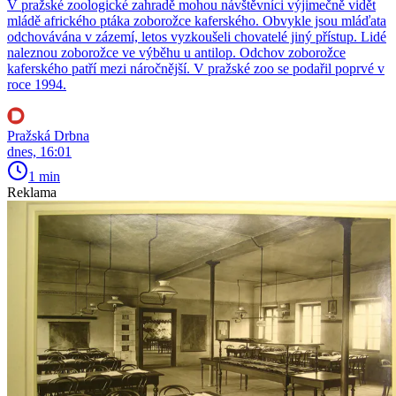
V pražské zoologické zahradě mohou návštěvníci výjimečně vidět
mládě afrického ptáka zoborožce kaferského. Obvykle jsou mláďata
odchovávána v zázemí, letos vyzkoušeli chovatelé jiný přístup. Lidé
naleznou zoborožce ve výběhu u antilop. Odchov zoborožce
kaferského patří mezi náročnější. V pražské zoo se podařil poprvé v
roce 1994.
Pražská Drbna
dnes, 16:01
1 min
Reklama