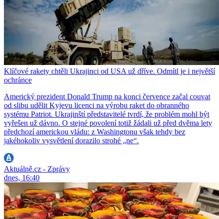
Klíčové rakety chtěli Ukrajinci od USA už dříve. Odmítl je i největší
ochránce
Americký prezident Donald Trump na konci července začal couvat
od slibu udělit Kyjevu licenci na výrobu raket do obranného
systému Patriot. Ukrajinští představitelé tvrdí, že problém mohl být
vyřešen už dávno. O stejné povolení totiž žádali už před dvěma lety
předchozí americkou vládu: z Washingtonu však tehdy bez
jakéhokoliv vysvětlení dorazilo strohé „ne“.
Aktuálně.cz - Zprávy
dnes, 16:40