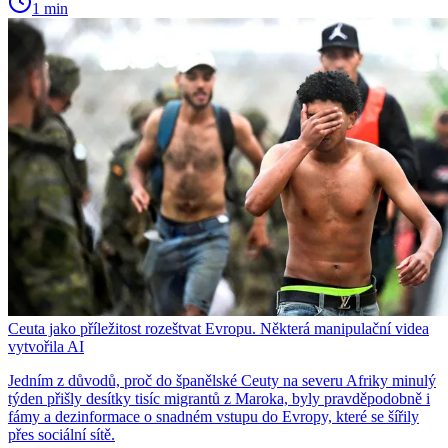
1 min
Ceuta jako příležitost rozeštvat Evropu. Některá manipulační videa
vytvořila AI
Jedním z důvodů, proč do španělské Ceuty na severu Afriky minulý
týden přišly desítky tisíc migrantů z Maroka, byly pravděpodobně i
fámy a dezinformace o snadném vstupu do Evropy, které se šířily
přes sociální sítě.