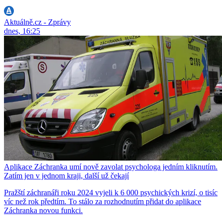
Aktuálně.cz - Zprávy
dnes, 16:25
Aplikace Záchranka umí nově zavolat psychologa jedním kliknutím.
Zatím jen v jednom kraji, další už čekají
Pražští záchranáři roku 2024 vyjeli k 6 000 psychických krizí, o tisíc
víc než rok předtím. To stálo za rozhodnutím přidat do aplikace
Záchranka novou funkci.