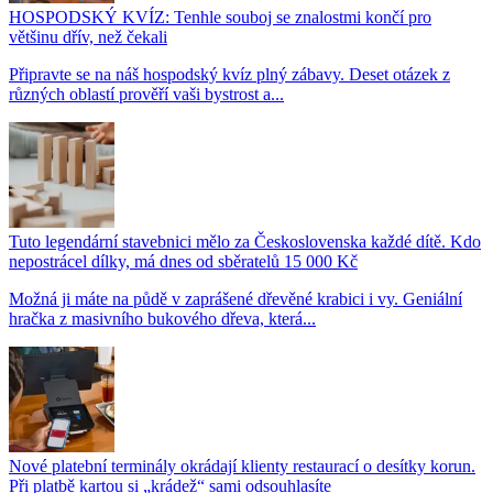
HOSPODSKÝ KVÍZ: Tenhle souboj se znalostmi končí pro
většinu dřív, než čekali
Připravte se na náš hospodský kvíz plný zábavy. Deset otázek z
různých oblastí prověří vaši bystrost a...
Tuto legendární stavebnici mělo za Československa každé dítě. Kdo
nepostrácel dílky, má dnes od sběratelů 15 000 Kč
Možná ji máte na půdě v zaprášené dřevěné krabici i vy. Geniální
hračka z masivního bukového dřeva, která...
Nové platební terminály okrádají klienty restaurací o desítky korun.
Při platbě kartou si „krádež“ sami odsouhlasíte