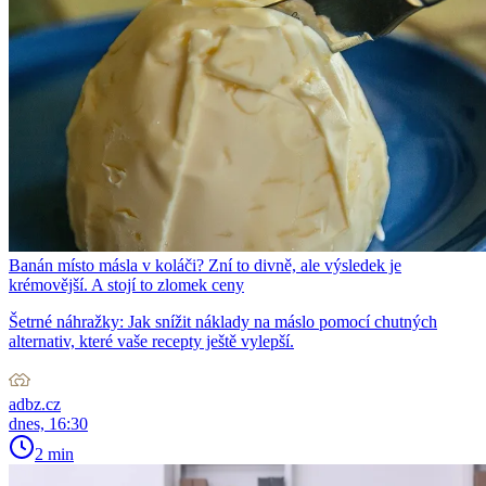
Banán místo másla v koláči? Zní to divně, ale výsledek je
krémovější. A stojí to zlomek ceny
Šetrné náhražky: Jak snížit náklady na máslo pomocí chutných
alternativ, které vaše recepty ještě vylepší.
adbz.cz
dnes, 16:30
2 min