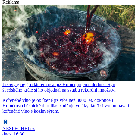
Reklama
Léčivý glögg, o kterém psal již Homér, pijeme dodnes: Syn
švédského krále si ho objednal na svatbu rekordní množství
Kořeněné víno je oblíbené již více než 3000 let, dokonce i
Homérovo básnické dílo Ilias zmiňuje vojáky, kteří si vychutnávali
kořeněné víno s kozím sýrem.
NESPECHEJ.cz
dnes, 16:30