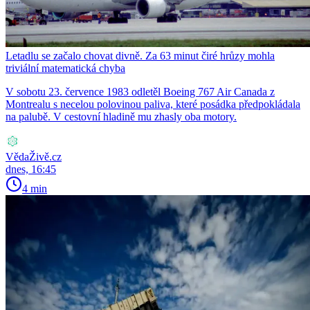
Letadlu se začalo chovat divně. Za 63 minut čiré hrůzy mohla
triviální matematická chyba
V sobotu 23. července 1983 odletěl Boeing 767 Air Canada z
Montrealu s necelou polovinou paliva, které posádka předpokládala
na palubě. V cestovní hladině mu zhasly oba motory.
VědaŽivě.cz
dnes, 16:45
4 min