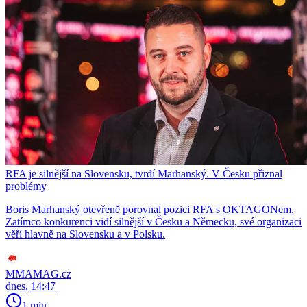
RFA je silnější na Slovensku, tvrdí Marhanský. V Česku přiznal
problémy
Boris Marhanský otevřeně porovnal pozici RFA s OKTAGONem.
Zatímco konkurenci vidí silnější v Česku a Německu, své organizaci
věří hlavně na Slovensku a v Polsku.
MMAMAG.cz
dnes, 14:47
1 min