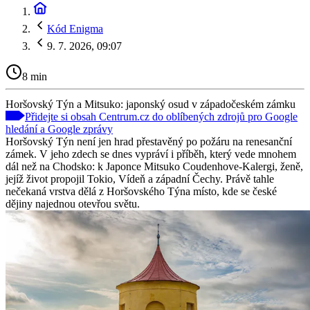
Kód Enigma
9. 7. 2026, 09:07
8 min
Horšovský Týn a Mitsuko: japonský osud v západočeském zámku
Přidejte si obsah Centrum.cz do oblíbených zdrojů pro Google
hledání a Google zprávy
Horšovský Týn není jen hrad přestavěný po požáru na renesanční
zámek. V jeho zdech se dnes vypráví i příběh, který vede mnohem
dál než na Chodsko: k Japonce Mitsuko Coudenhove-Kalergi, ženě,
jejíž život propojil Tokio, Vídeň a západní Čechy. Právě tahle
nečekaná vrstva dělá z Horšovského Týna místo, kde se české
dějiny najednou otevřou světu.