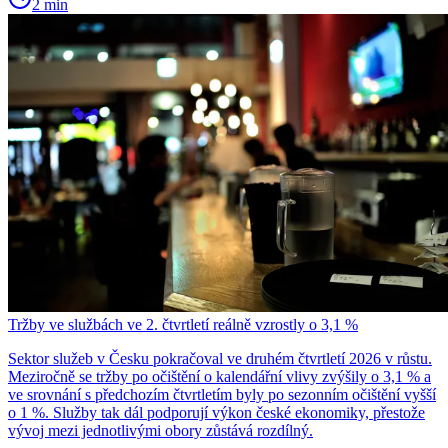
2 min
Tržby ve službách ve 2. čtvrtletí reálně vzrostly o 3,1 %
Sektor služeb v Česku pokračoval ve druhém čtvrtletí 2026 v růstu.
Meziročně se tržby po očištění o kalendářní vlivy zvýšily o 3,1 % a
ve srovnání s předchozím čtvrtletím byly po sezonním očištění vyšší
o 1 %. Služby tak dál podporují výkon české ekonomiky, přestože
vývoj mezi jednotlivými obory zůstává rozdílný.