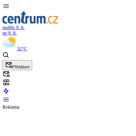
neděle 9. 8.
ne 9. 8.
32°C
Přihlášení
Reklama