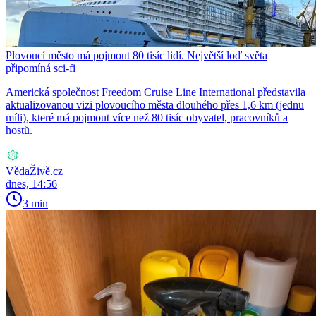
Plovoucí město má pojmout 80 tisíc lidí. Největší loď světa
připomíná sci-fi
Americká společnost Freedom Cruise Line International představila
aktualizovanou vizi plovoucího města dlouhého přes 1,6 km (jednu
míli), které má pojmout více než 80 tisíc obyvatel, pracovníků a
hostů.
VědaŽivě.cz
dnes, 14:56
3 min