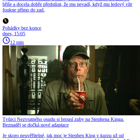
břiše a docela dobře předstírat, že mu nevadí, když mu ledový vítr
foukne přímo do zad.
Pohádky bez konce
dnes, 15:05
12 min
Tvůrci Nezvratného osudu si brousí zuby na Stephena Kinga.
Beznaděj se dočká nové adaptace
Je skoro neuvěřitelné, jak moc je Stephen King v kurzu už od