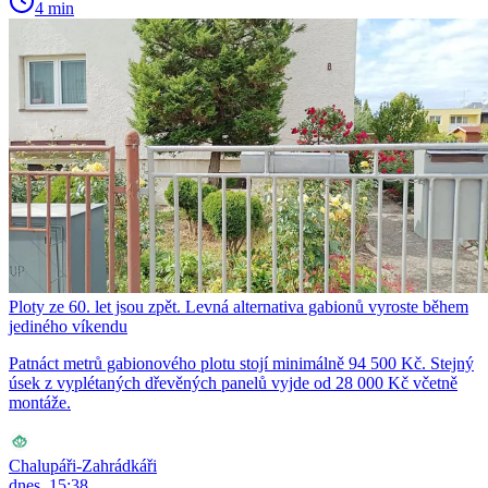
4 min
Ploty ze 60. let jsou zpět. Levná alternativa gabionů vyroste během
jediného víkendu
Patnáct metrů gabionového plotu stojí minimálně 94 500 Kč. Stejný
úsek z vyplétaných dřevěných panelů vyjde od 28 000 Kč včetně
montáže.
Chalupáři-Zahrádkáři
dnes, 15:38