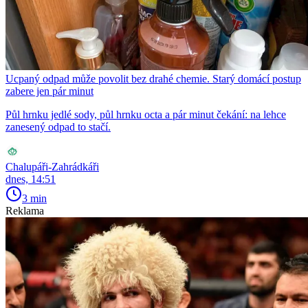
Ucpaný odpad může povolit bez drahé chemie. Starý domácí postup
zabere jen pár minut
Půl hrnku jedlé sody, půl hrnku octa a pár minut čekání: na lehce
zanesený odpad to stačí.
Chalupáři-Zahrádkáři
dnes, 14:51
3 min
Reklama