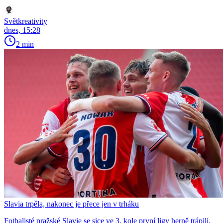
Světkreativity
dnes, 15:28
2 min
Slavia trpěla, nakonec je přece jen v trháku
Fotbalisté pražské Slavie se sice ve 3. kole první ligy herně trápili,