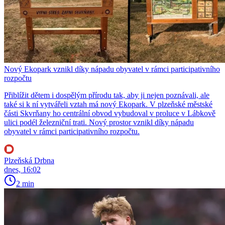
Nový Ekopark vznikl díky nápadu obyvatel v rámci participativního
rozpočtu
Přiblížit dětem i dospělým přírodu tak, aby ji nejen poznávali, ale
také si k ní vytvářeli vztah má nový Ekopark. V plzeňské městské
části Skvrňany ho centrální obvod vybudoval v proluce v Lábkově
ulici podél železniční trati. Nový prostor vznikl díky nápadu
obyvatel v rámci participativního rozpočtu.
Plzeňská Drbna
dnes, 16:02
2 min