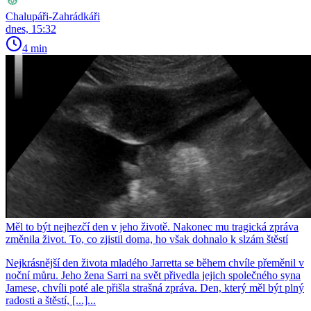
Chalupáři-Zahrádkáři
dnes, 15:32
4 min
Měl to být nejhezčí den v jeho životě. Nakonec mu tragická zpráva
změnila život. To, co zjistil doma, ho však dohnalo k slzám štěstí
Nejkrásnější den života mladého Jarretta se během chvíle přeměnil v
noční můru. Jeho žena Sarri na svět přivedla jejich společného syna
Jamese, chvíli poté ale přišla strašná zpráva. Den, který měl být plný
radosti a štěstí, [...]...