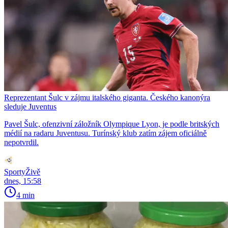
Reprezentant Šulc v zájmu italského giganta. Českého kanonýra
sleduje Juventus
Pavel Šulc, ofenzivní záložník Olympique Lyon, je podle britských
médií na radaru Juventusu. Turínský klub zatím zájem oficiálně
nepotvrdil.
SportyŽivě
dnes, 15:58
4 min