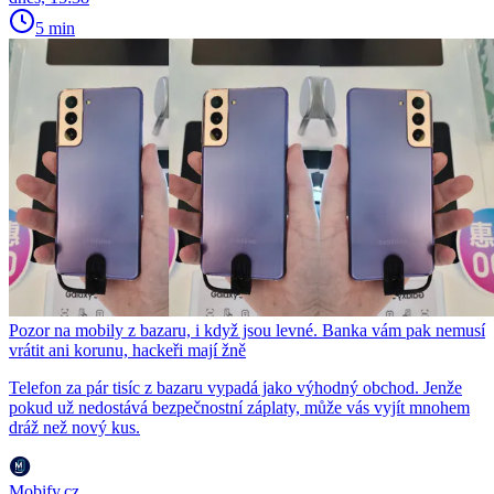
5 min
Pozor na mobily z bazaru, i když jsou levné. Banka vám pak nemusí
vrátit ani korunu, hackeři mají žně
Telefon za pár tisíc z bazaru vypadá jako výhodný obchod. Jenže
pokud už nedostává bezpečnostní záplaty, může vás vyjít mnohem
dráž než nový kus.
Mobify.cz