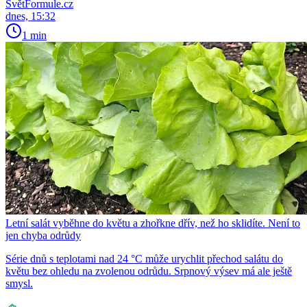
SvětFormule.cz
dnes, 15:32
1 min
Letní salát vyběhne do květu a zhořkne dřív, než ho sklidíte. Není to
jen chyba odrůdy
Série dnů s teplotami nad 24 °C může urychlit přechod salátu do
květu bez ohledu na zvolenou odrůdu. Srpnový výsev má ale ještě
smysl.