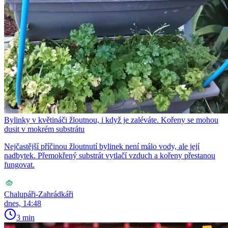
Bylinky v květináči žloutnou, i když je zaléváte. Kořeny se mohou
dusit v mokrém substrátu
Nejčastější příčinou žloutnutí bylinek není málo vody, ale její
nadbytek. Přemokřený substrát vytlačí vzduch a kořeny přestanou
fungovat.
Chalupáři-Zahrádkáři
dnes, 14:48
3 min