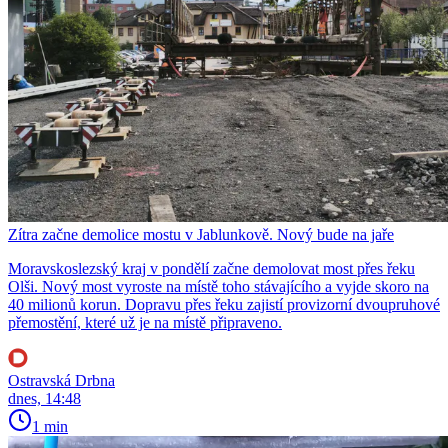
Zítra začne demolice mostu v Jablunkově. Nový bude na jaře
Moravskoslezský kraj v pondělí začne demolovat most přes řeku
Olši. Nový most vyroste na místě toho stávajícího a vyjde skoro na
40 milionů korun. Dopravu přes řeku zajistí provizorní dvoupruhové
přemostění, které už je na místě připraveno.
Ostravská Drbna
dnes, 14:48
1 min