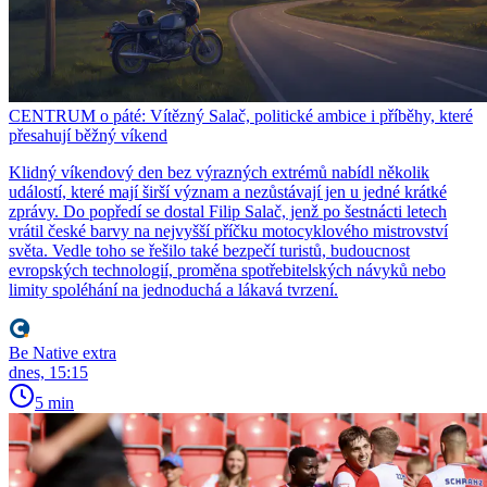
CENTRUM o páté: Vítězný Salač, politické ambice i příběhy, které
přesahují běžný víkend
Klidný víkendový den bez výrazných extrémů nabídl několik
událostí, které mají širší význam a nezůstávají jen u jedné krátké
zprávy. Do popředí se dostal Filip Salač, jenž po šestnácti letech
vrátil české barvy na nejvyšší příčku motocyklového mistrovství
světa. Vedle toho se řešilo také bezpečí turistů, budoucnost
evropských technologií, proměna spotřebitelských návyků nebo
limity spoléhání na jednoduchá a lákavá tvrzení.
Be Native extra
dnes, 15:15
5 min