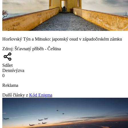
Horšovský Týn a Mitsuko: japonský osud v západočeském zámku
Zdroj
:
Šťavnatý příběh - Čeština
Sdílet
Denní
výzva
0
Reklama
Další články z
Kód Enigma