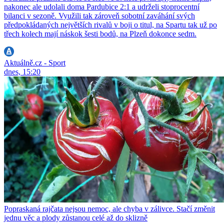
nakonec ale udolali doma Pardubice 2:1 a udrželi stoprocentní
bilanci v sezoně. Využili tak zároveň sobotní zaváhání svých
předpokládaných největších rivalů v boji o titul, na Spartu tak už po
třech kolech mají náskok šesti bodů, na Plzeň dokonce sedm.
Aktuálně.cz - Sport
dnes, 15:20
Popraskaná rajčata nejsou nemoc, ale chyba v zálivce. Stačí změnit
jednu věc a plody zůstanou celé až do sklizně