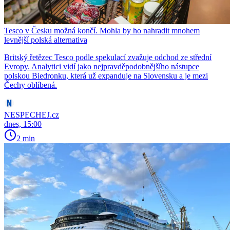
Tesco v Česku možná končí. Mohla by ho nahradit mnohem
levnější polská alternativa
Britský řetězec Tesco podle spekulací zvažuje odchod ze střední
Evropy. Analytici vidí jako nejpravděpodobnějšího nástupce
polskou Biedronku, která už expanduje na Slovensku a je mezi
Čechy oblíbená.
NESPECHEJ.cz
dnes, 15:00
2 min