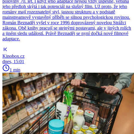
poloviny 70. let. I když jeho adaptace nejsou vždy úspěšné, většina
jeho předloh skýtá i tak potenciál na slušný film. Už proto, že jeho
romány mají rozeznatelný styl, jasnou strukturu a v podstatě
mainstreamově vystavěný příběh se silnou psychologickou rovinou.
Román Beznaděj vyšel v roce 1996 doprovázený novelou Strážci
zákona. Obě knihy pracují se stejnými postavami, ale v jiných rolích
a jiném sledu událostí. Právě Beznaděj se nyní dočká nové filmové
adaptace.
Kinobox.cz
dnes, 15:01
1 min