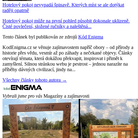
Hotelový pokoj nevypadá špinavě. Kterých míst se ale dotýkat
raději opatrně
Hotelový pokoj může na první pohled působit dokonale uklizeně.
Čisté povlečení, složené ručníky a naleštěná...
Tento článek byl publikován ze zdrojů
Kód Enigma
KodEnigma.cz se věnuje zajímavostem napříč obory – od přírody a
historie přes vědu, vesmír až po záhady a nečekané objevy. Články
otevírají témata, která dokážou překvapit, inspirovat i přimět k
zamyšlení. Silnou stránkou webu je pestrost – jednou narazíte na
příběhy dávných civilizací, jindy na...
Všechny články tohoto autora →
Vybrali jsme pro vás
Magazíny a zajímavosti