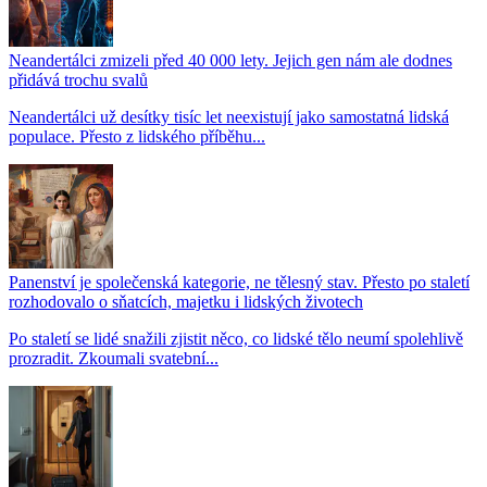
Neandertálci zmizeli před 40 000 lety. Jejich gen nám ale dodnes
přidává trochu svalů
Neandertálci už desítky tisíc let neexistují jako samostatná lidská
populace. Přesto z lidského příběhu...
Panenství je společenská kategorie, ne tělesný stav. Přesto po staletí
rozhodovalo o sňatcích, majetku i lidských životech
Po staletí se lidé snažili zjistit něco, co lidské tělo neumí spolehlivě
prozradit. Zkoumali svatební...