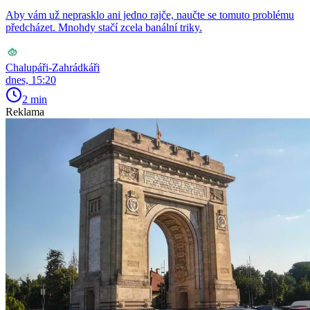
Aby vám už neprasklo ani jedno rajče, naučte se tomuto problému
předcházet. Mnohdy stačí zcela banální triky.
Chalupáři-Zahrádkáři
dnes, 15:20
2 min
Reklama