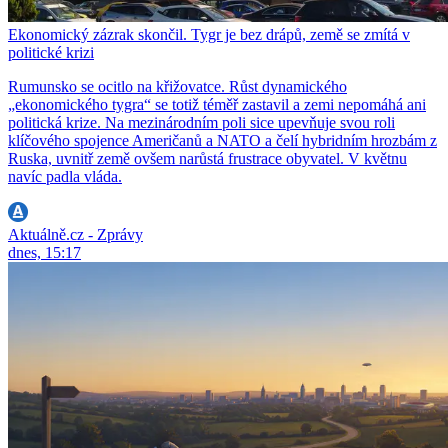
Ekonomický zázrak skončil. Tygr je bez drápů, země se zmítá v
politické krizi
Rumunsko se ocitlo na křižovatce. Růst dynamického
„ekonomického tygra“ se totiž téměř zastavil a zemi nepomáhá ani
politická krize. Na mezinárodním poli sice upevňuje svou roli
klíčového spojence Američanů a NATO a čelí hybridním hrozbám z
Ruska, uvnitř země ovšem narůstá frustrace obyvatel. V květnu
navíc padla vláda.
Aktuálně.cz - Zprávy
dnes, 15:17