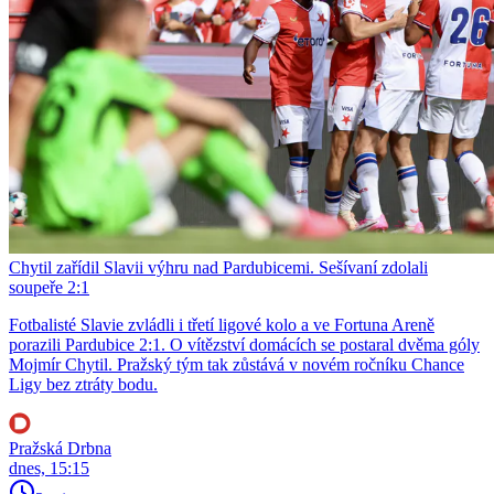
Chytil zařídil Slavii výhru nad Pardubicemi. Sešívaní zdolali
soupeře 2:1
Fotbalisté Slavie zvládli i třetí ligové kolo a ve Fortuna Areně
porazili Pardubice 2:1. O vítězství domácích se postaral dvěma góly
Mojmír Chytil. Pražský tým tak zůstává v novém ročníku Chance
Ligy bez ztráty bodu.
Pražská Drbna
dnes, 15:15