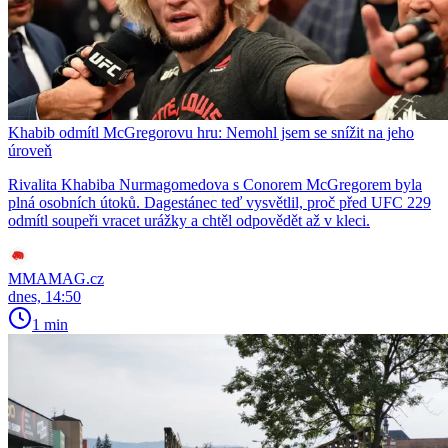
Khabib odmítl McGregorovu hru: Nemohl jsem se snížit na jeho
úroveň
Rivalita Khabiba Nurmagomedova s Conorem McGregorem byla
plná osobních útoků. Dagestánec teď vysvětlil, proč před UFC 229
odmítl soupeři vracet urážky a chtěl odpovědět až v kleci.
MMAMAG.cz
dnes, 14:50
1 min