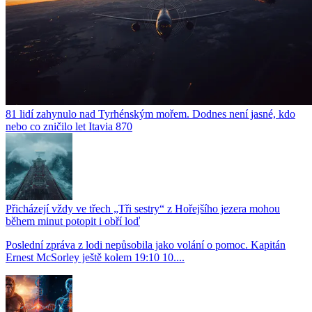
81 lidí zahynulo nad Tyrhénským mořem. Dodnes není jasné, kdo
nebo co zničilo let Itavia 870
Přicházejí vždy ve třech „Tři sestry“ z Hořejšího jezera mohou
během minut potopit i obří loď
Poslední zpráva z lodi nepůsobila jako volání o pomoc. Kapitán
Ernest McSorley ještě kolem 19:10 10....