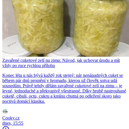
Zavařené cuketové zelí na zimu: Návod, jak uchovat úrodu a mít
vždy po ruce rychlou přílohu
Konec léta u nás bývá každý rok stejný: pár nenápadných cuket se
během pár dnů promění v hromadu, kterou už člověk sotva udá
sousedům. Právě tehdy dělám zavařené cuketové zelí na zimu – je
levné, jednoduché a překvapivě všestranné. Díky hrubě nastrouhané
cuketě, cibuli, octu, cukru a kmínu chutná po odležení skoro jako
poctivá domácí klasika.
Cooky.cz
dnes, 15:55