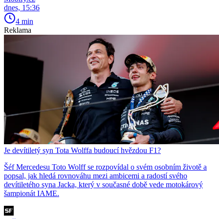
dnes, 15:36
4 min
Reklama
Je devítiletý syn Tota Wolffa budoucí hvězdou F1?
Šéf Mercedesu Toto Wolff se rozpovídal o svém osobním životě a
popsal, jak hledá rovnováhu mezi ambicemi a radostí svého
devítiletého syna Jacka, který v současné době vede motokárový
šampionát IAME.