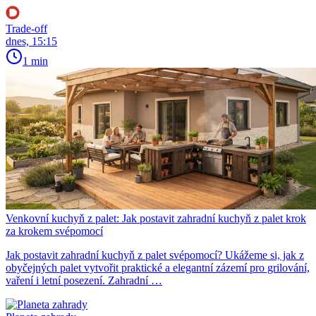
Trade-off
dnes, 15:15
1 min
Venkovní kuchyň z palet: Jak postavit zahradní kuchyň z palet krok
za krokem svépomocí
Jak postavit zahradní kuchyň z palet svépomocí? Ukážeme si, jak z
obyčejných palet vytvořit praktické a elegantní zázemí pro grilování,
vaření i letní posezení. Zahradní …