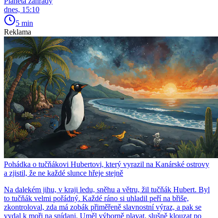
Planeta zahrady
dnes, 15:10
5 min
Reklama
Pohádka o tučňákovi Hubertovi, který vyrazil na Kanárské ostrovy
a zjistil, že ne každé slunce hřeje stejně
Na dalekém jihu, v kraji ledu, sněhu a větru, žil tučňák Hubert. Byl
to tučňák velmi pořádný. Každé ráno si uhladil peří na břiše,
zkontroloval, zda má zobák přiměřeně slavnostní výraz, a pak se
vydal k moři na snídani. Uměl výborně plavat, slušně klouzat po