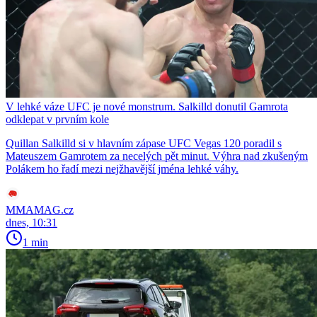
V lehké váze UFC je nové monstrum. Salkilld donutil Gamrota
odklepat v prvním kole
Quillan Salkilld si v hlavním zápase UFC Vegas 120 poradil s
Mateuszem Gamrotem za necelých pět minut. Výhra nad zkušeným
Polákem ho řadí mezi nejžhavější jména lehké váhy.
MMAMAG.cz
dnes, 10:31
1 min