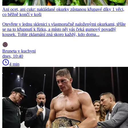
Ani ocet, ani cukr: nakládané okurky zůstanou křupavé díky 1 věci,
co běžně končí v koši
Otevřete v lednu sklenici s vlastnoručně naloženými okurkami, těšíte
se na to křupnutí k řízku, a místo něj vás čeká gumový povadlý
kousek. Tohle zklamání zná skoro každý, kdo doma...
Bruneta v kuchyni
dnes, 10:40
4 min