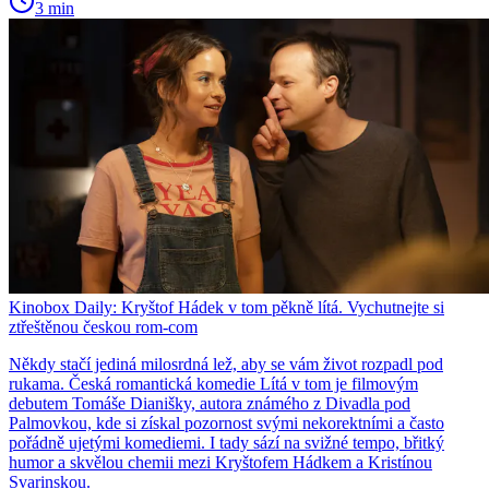
3 min
Kinobox Daily: Kryštof Hádek v tom pěkně lítá. Vychutnejte si
ztřeštěnou českou rom-com
Někdy stačí jediná milosrdná lež, aby se vám život rozpadl pod
rukama. Česká romantická komedie Lítá v tom je filmovým
debutem Tomáše Dianišky, autora známého z Divadla pod
Palmovkou, kde si získal pozornost svými nekorektními a často
pořádně ujetými komediemi. I tady sází na svižné tempo, břitký
humor a skvělou chemii mezi Kryštofem Hádkem a Kristínou
Svarinskou.