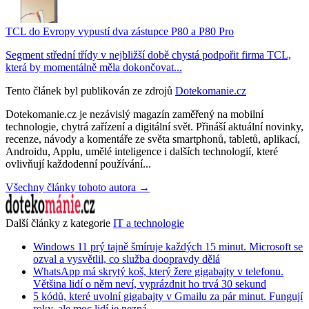
TCL do Evropy vypustí dva zástupce P80 a P80 Pro
Segment střední třídy v nejbližší době chystá podpořit firma TCL,
která by momentálně měla dokončovat...
Tento článek byl publikován ze zdrojů
Dotekomanie.cz
Dotekomanie.cz je nezávislý magazín zaměřený na mobilní
technologie, chytrá zařízení a digitální svět. Přináší aktuální novinky,
recenze, návody a komentáře ze světa smartphonů, tabletů, aplikací,
Androidu, Applu, umělé inteligence i dalších technologií, které
ovlivňují každodenní používání...
Všechny články tohoto autora →
Další články z kategorie
IT a technologie
Windows 11 prý tajně šmíruje každých 15 minut. Microsoft se
ozval a vysvětlil, co služba doopravdy dělá
WhatsApp má skrytý koš, který žere gigabajty v telefonu.
Většina lidí o něm neví, vyprázdnit ho trvá 30 sekund
5 kódů, které uvolní gigabajty v Gmailu za pár minut. Fungují
roky, ale moc lidí je nezná