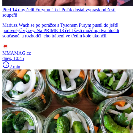
Před 14 dny čelil Furymu. Teď Polák dostal výprask od šesti
soupeřů
Mariusz Wach se po porážce s Tysonem Furym pustil do ještě
podivnější výzvy. Na PRIME 18 čelil šesti mužům, dva útočili
současně, a rozhodčí jeho trápení ve třetím kole ukončil.
MMAMAG.cz
dnes, 10:45
2 min