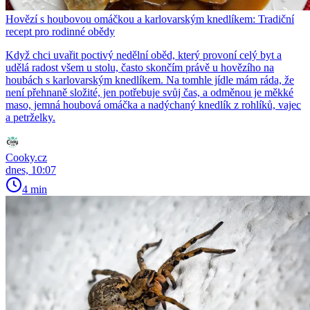
Hovězí s houbovou omáčkou a karlovarským knedlíkem: Tradiční
recept pro rodinné obědy
Když chci uvařit poctivý nedělní oběd, který provoní celý byt a
udělá radost všem u stolu, často skončím právě u hovězího na
houbách s karlovarským knedlíkem. Na tomhle jídle mám ráda, že
není přehnaně složité, jen potřebuje svůj čas, a odměnou je měkké
maso, jemná houbová omáčka a nadýchaný knedlík z rohlíků, vajec
a petrželky.
Cooky.cz
dnes, 10:07
4 min