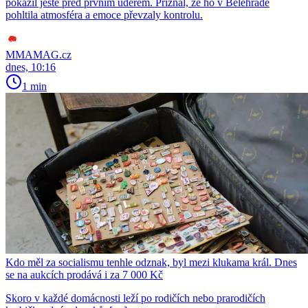
pokazil ještě před prvním úderem. Přiznal, že ho v Bělehradě
pohltila atmosféra a emoce převzaly kontrolu.
MMAMAG.cz
dnes, 10:16
1 min
Kdo měl za socialismu tenhle odznak, byl mezi klukama král. Dnes
se na aukcích prodává i za 7 000 Kč
Skoro v každé domácnosti leží po rodičích nebo prarodičích