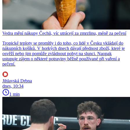
Vedra mění nákupy Čechů, víc utrácejí za zmrzlinu, méně za pečení
Tropické teploty se promítly i do toho, co lidé v Česku vkládají do
nákupních košíků. V horkých dnech dávají přednost zboží, které je
osvěží nebo jim pomůže zvládnout pobyt na slunci. Naopak
ustupuje zájem o některé potraviny běžně používané při vaření a
pečení.
Jihlavská Drbna
dnes, 10:34
1 min