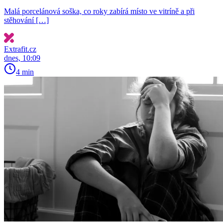
Malá porcelánová soška, co roky zabírá místo ve vitríně a při
stěhování […]
Extrafit.cz
dnes, 10:09
4 min