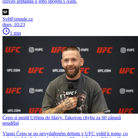
ožívají šeptanda o jeho spojení s Audi.
SvětFormule.cz
dnes, 10:23
1 min
Čepo si pustil Urbinu do hlavy. Takovou chybu za 60 zápasů
neudělal
Vlasto Čepo se po nevydařeném debutu v UFC vrátil k tomu, co