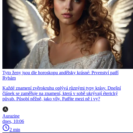
Tyto ženy jsou dle horoskopu andělsky krásné: Prvenství patří
Rybám
Každé znamení zvěrokruhu oplývá různými typy krásy. Dnešní
článek se zaměřuje na znamení, která v sobě ukrývají éterický
půvab. Působí něžně, jako víly. Patříte mezi ně i vy?
Aurazine
dnes, 10:06
2 min