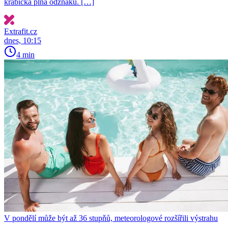
krabička plná odznaků. […]
Extrafit.cz
dnes, 10:15
4 min
V pondělí může být až 36 stupňů, meteorologové rozšířili výstrahu