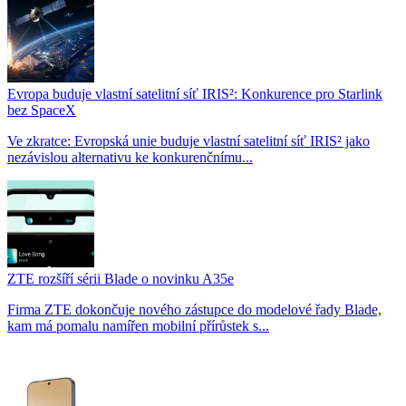
Evropa buduje vlastní satelitní síť IRIS²: Konkurence pro Starlink
bez SpaceX
Ve zkratce: Evropská unie buduje vlastní satelitní síť IRIS² jako
nezávislou alternativu ke konkurenčnímu...
ZTE rozšíří sérii Blade o novinku A35e
Firma ZTE dokončuje nového zástupce do modelové řady Blade,
kam má pomalu namířen mobilní přírůstek s...