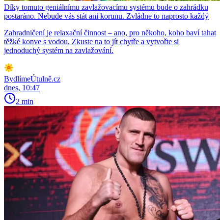
Díky tomuto geniálnímu zavlažovacímu systému bude o zahrádku
postaráno. Nebude vás stát ani korunu. Zvládne to naprosto každý
Zahradničení je relaxační činnost – ano, pro někoho, koho baví tahat
těžké konve s vodou. Zkuste na to jít chytře a vytvořte si
jednoduchý systém na zavlažování.
BydlímeÚtulně.cz
dnes, 10:47
2 min