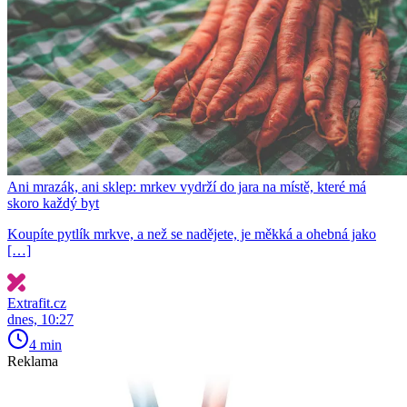
Ani mrazák, ani sklep: mrkev vydrží do jara na místě, které má
skoro každý byt
Koupíte pytlík mrkve, a než se nadějete, je měkká a ohebná jako
[…]
Extrafit.cz
dnes, 10:27
4 min
Reklama