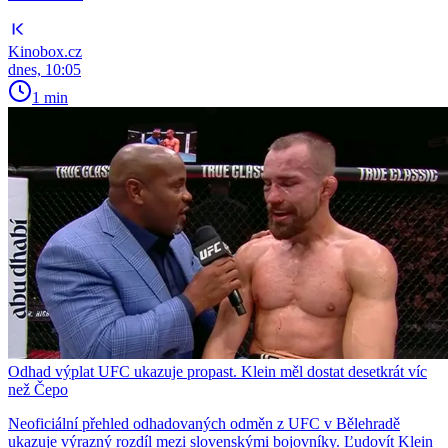
Kinobox.cz
dnes, 10:05
1 min
Odhad výplat UFC ukazuje propast. Klein měl dostat desetkrát víc
než Čepo
Neoficiální přehled odhadovaných odměn z UFC v Bělehradě
ukazuje výrazný rozdíl mezi slovenskými bojovníky. Ľudovít Klein