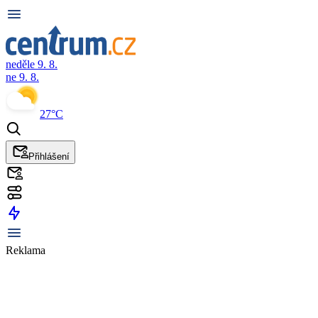
neděle 9. 8.
ne 9. 8.
27°C
Přihlášení
Reklama