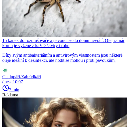
15 kapek do rozprašovače a pavouci se do domu nevrátí. Olej za pár
korun je vyžene z každé škvíry i rohu
Díky svým antibakteriálním a antivirovým vlastnostem jsou některé
oleje ideální k dezinfekci, ale hodit se mohou i proti pavoukům.
Chalupáři-Zahrádkáři
dnes, 10:07
2 min
Reklama