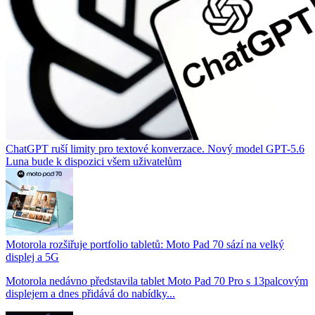
ChatGPT ruší limity pro textové konverzace. Nový model GPT-5.6
Luna bude k dispozici všem uživatelům
Motorola rozšiřuje portfolio tabletů: Moto Pad 70 sází na velký
displej a 5G
Motorola nedávno představila tablet Moto Pad 70 Pro s 13palcovým
displejem a dnes přidává do nabídky...