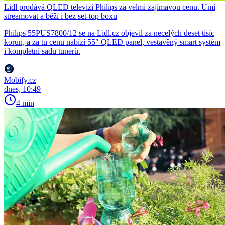
Lidl prodává QLED televizi Philips za velmi zajímavou cenu. Umí
streamovat a běží i bez set-top boxu
Philips 55PUS7800/12 se na Lidl.cz objevil za necelých deset tisíc
korun, a za tu cenu nabízí 55″ QLED panel, vestavěný smart systém
i kompletní sadu tunerů.
Mobify.cz
dnes, 10:49
4 min