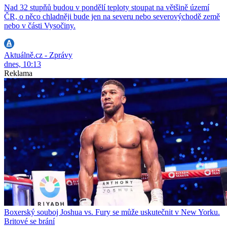
Nad 32 stupňů budou v pondělí teploty stoupat na většině území
ČR, o něco chladněji bude jen na severu nebo severovýchodě země
nebo v části Vysočiny.
Aktuálně.cz - Zprávy
dnes, 10:13
Reklama
Boxerský souboj Joshua vs. Fury se může uskutečnit v New Yorku.
Britové se brání