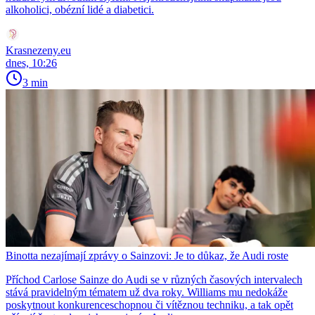
alkoholici, obézní lidé a diabetici.
Krasnezeny.eu
dnes, 10:26
3 min
Binotta nezajímají zprávy o Sainzovi: Je to důkaz, že Audi roste
Příchod Carlose Sainze do Audi se v různých časových intervalech
stává pravidelným tématem už dva roky. Williams mu nedokáže
poskytnout konkurenceschopnou či vítěznou techniku, a tak opět