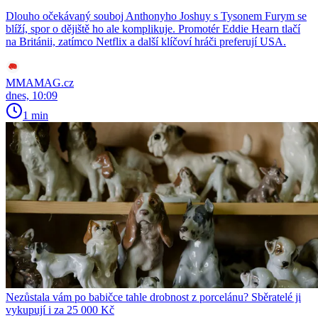
Dlouho očekávaný souboj Anthonyho Joshuy s Tysonem Furym se
blíží, spor o dějiště ho ale komplikuje. Promotér Eddie Hearn tlačí
na Británii, zatímco Netflix a další klíčoví hráči preferují USA.
MMAMAG.cz
dnes, 10:09
1 min
Nezůstala vám po babičce tahle drobnost z porcelánu? Sběratelé ji
vykupují i za 25 000 Kč