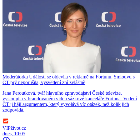
Moderátorka Událostí se objevila v reklamě na Fortunu. Smlouvu s
ČT prý neporušila, vysvětlení zní zvláštně
Jana Peroutková, tvář hlavního zpravodajství České televize,
vystoupila v brandovaném videu sázkové kanceláře Fortuna. Vedení
ČT ji hájí argumentem, který vyvolává víc otázek, než kolik jich
zodpovídá.
VIPživot.cz
dnes, 10:05