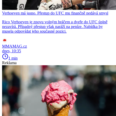
Verhoeven má jasno. Přestup do UFC mu finančně nedává smysl
Rico Verhoeven je znovu volným hráčem a dveře do UFC úplně
nezavírá. Případný přestup však naráží na peníze. Nabídka by
musela odpovídat jeho současné pozici.
MMAMAG.cz
dnes, 10:35
1 min
Reklama