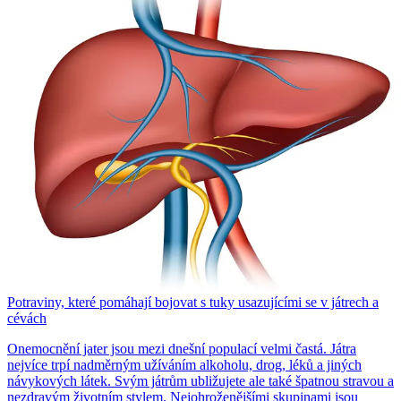
Potraviny, které pomáhají bojovat s tuky usazujícími se v játrech a
cévách
Onemocnění jater jsou mezi dnešní populací velmi častá. Játra
nejvíce trpí nadměrným užíváním alkoholu, drog, léků a jiných
návykových látek. Svým játrům ubližujete ale také špatnou stravou a
nezdravým životním stylem. Nejohroženějšími skupinami jsou