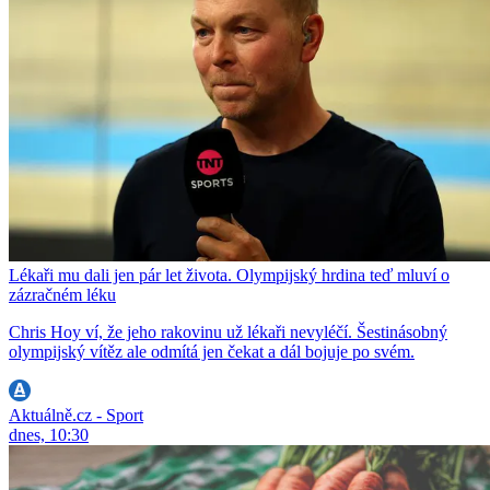
Lékaři mu dali jen pár let života. Olympijský hrdina teď mluví o
zázračném léku
Chris Hoy ví, že jeho rakovinu už lékaři nevyléčí. Šestinásobný
olympijský vítěz ale odmítá jen čekat a dál bojuje po svém.
Aktuálně.cz - Sport
dnes, 10:30