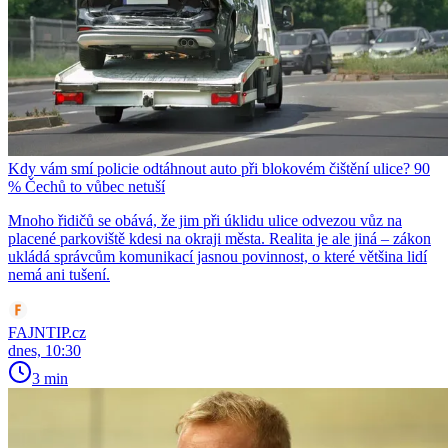
Kdy vám smí policie odtáhnout auto při blokovém čištění ulice? 90
% Čechů to vůbec netuší
Mnoho řidičů se obává, že jim při úklidu ulice odvezou vůz na
placené parkoviště kdesi na okraji města. Realita je ale jiná – zákon
ukládá správcům komunikací jasnou povinnost, o které většina lidí
nemá ani tušení.
FAJNTIP.cz
dnes, 10:30
3 min