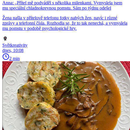
Anna: „Přítel mě podváděl s několika milenkami. Vymyslela jsem
mu speciální chladnokrevnou pomstu. Sám po týdnu odešel
Žena našla v přítelově telefonu fotky nahých žen, navíc i různé
zprávy a telefonní čísla. Rozhodla se, že to tak nenechá, a vymyslela
mu pomstu v podobě psychologické hry.
Světkreativity
dnes, 10:08
2 min