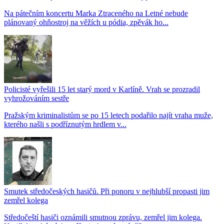
Na pátečním koncertu Marka Ztraceného na Letné nebude
plánovaný ohňostroj na věžích u pódia, zpěvák ho...
Policisté vyřešili 15 let starý mord v Karlíně. Vrah se prozradil
vyhrožováním sestře
Pražským kriminalistům se po 15 letech podařilo najít vraha muže,
kterého našli s podříznutým hrdlem v...
Smutek středočeských hasičů. Při ponoru v nejhlubší propasti jim
zemřel kolega
Středočeští hasiči oznámili smutnou zprávu, zemřel jim kolega.