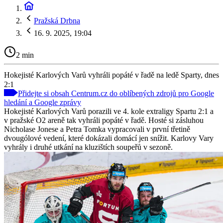
Pražská Drbna
16. 9. 2025, 19:04
2 min
Hokejisté Karlových Varů vyhráli popáté v řadě na ledě Sparty, dnes
2:1
Přidejte si obsah Centrum.cz do oblíbených zdrojů pro Google
hledání a Google zprávy
Hokejisté Karlových Varů porazili ve 4. kole extraligy Spartu 2:1 a
v pražské O2 areně tak vyhráli popáté v řadě. Hosté si zásluhou
Nicholase Jonese a Petra Tomka vypracovali v první třetině
dvougólové vedení, které dokázali domácí jen snížit. Karlovy Vary
vyhrály i druhé utkání na kluzištích soupeřů v sezoně.