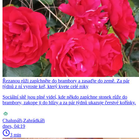
Řezanou růži zapíchněte do brambory a zasaďte do země. Za pár
týdnů z ní vyroste keř, který kvete celé roky
Sociální sítě jsou plné videí, kde někdo zapíchne stonek růže do
brambory, zakope ji do hlízy a za pár týdnů ukazuje čerstvé kořínky.
Chalupáři-Zahrádkáři
dnes, 04:19
3 min