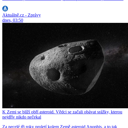
Aktuálně.cz - Zprávy
dnes, 03:50
K Zemi se blíží obří asteroid. Vědci se začali obávat srážky, kterou
nejdřív nikdo nečekal
Za necelé tři roky proletí kolem Země asteroid Apophis, a to tak