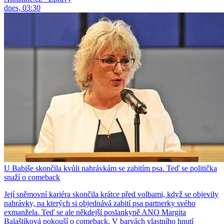
dnes, 03:30
U Babiše skončila kvůli nahrávkám se zabitím psa. Teď se politička
snaží o comeback
Její sněmovní kariéra skončila krátce před volbami, když se objevily
nahrávky, na kterých si objednává zabití psa partnerky svého
exmanžela. Teď se ale někdejší poslankyně ANO Margita
Balaštíková pokouší o comeback. V barvách vlastního hnutí