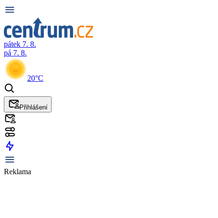
pátek 7. 8.
pá 7. 8.
20°C
Přihlášení
Reklama