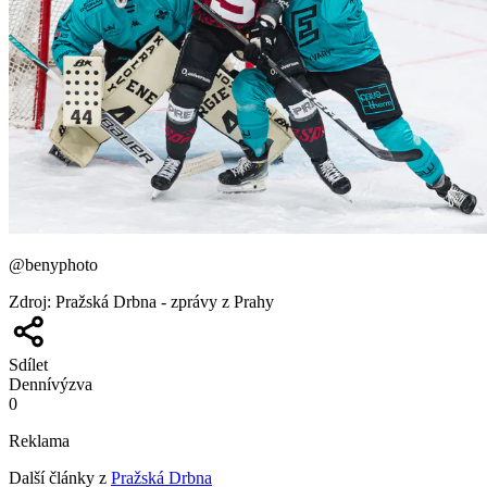
@benyphoto
Zdroj
:
Pražská Drbna - zprávy z Prahy
Sdílet
Denní
výzva
0
Reklama
Další články z
Pražská Drbna