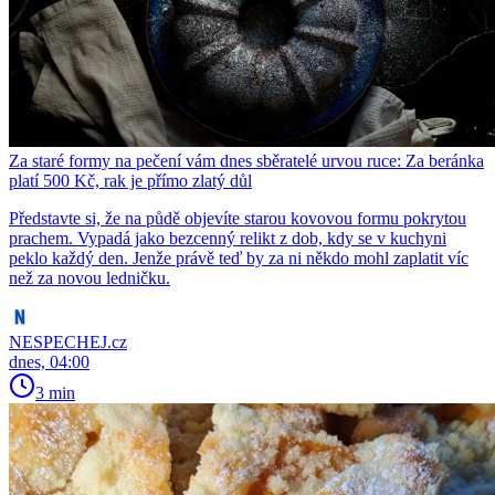
Za staré formy na pečení vám dnes sběratelé urvou ruce: Za beránka
platí 500 Kč, rak je přímo zlatý důl
Představte si, že na půdě objevíte starou kovovou formu pokrytou
prachem. Vypadá jako bezcenný relikt z dob, kdy se v kuchyni
peklo každý den. Jenže právě teď by za ni někdo mohl zaplatit víc
než za novou ledničku.
NESPECHEJ.cz
dnes, 04:00
3 min