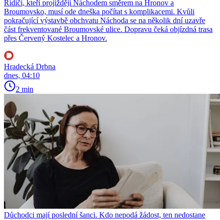
Řidiči, kteří projíždějí Náchodem směrem na Hronov a
Broumovsko, musí ode dneška počítat s komplikacemi. Kvůli
pokračující výstavbě obchvatu Náchoda se na několik dní uzavře
část frekventované Broumovské ulice. Dopravu čeká objízdná trasa
přes Červený Kostelec a Hronov.
Hradecká Drbna
dnes, 04:10
2 min
Důchodci mají poslední šanci. Kdo nepodá žádost, ten nedostane