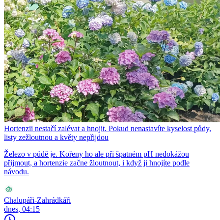
Hortenzii nestačí zalévat a hnojit. Pokud nenastavíte kyselost půdy,
listy zežloutnou a květy nepřijdou
Železo v půdě je. Kořeny ho ale při špatném pH nedokážou
přijmout, a hortenzie začne žloutnout, i když ji hnojíte podle
návodu.
Chalupáři-Zahrádkáři
dnes, 04:15