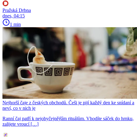
Pražská Drbna
dnes, 04:15
1 min
Nejhorší čaje z českých obchodů. Češi je pijí každý den ke snídaní a
neví, co v nich je
Ranní čaj patří k nejobyčejnějším rituálům. Vhodíte sáček do hrnku,
zalijete vroucí […]