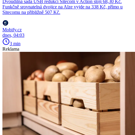
Dvoudílná sada USB redukcí Sitecom v Action stojí 68,30 Kč.
Funkčně srovnatelná dvojice na Alze vyjde na 338 Kč, přímo u
Sitecomu na přibližně 507 Kč.
Mobify.cz
dnes, 04:03
3 min
Reklama