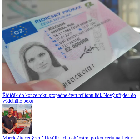
Řidičák do konce roku propadne čtvrt milionu lidí. Nový přijde i do
výdejního boxu
Marek Ztracený zrušil kvůli suchu ohňostroj po koncertu na Letné