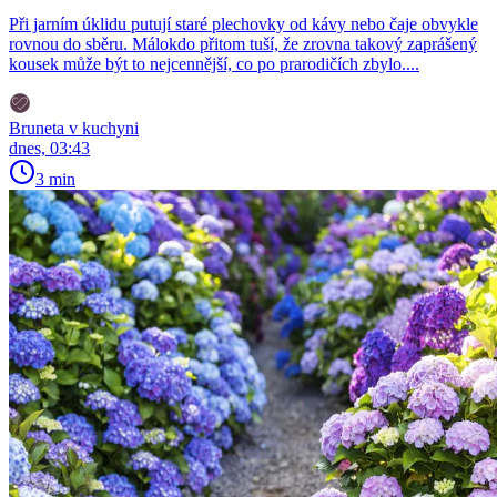
Při jarním úklidu putují staré plechovky od kávy nebo čaje obvykle
rovnou do sběru. Málokdo přitom tuší, že zrovna takový zaprášený
kousek může být to nejcennější, co po prarodičích zbylo....
Bruneta v kuchyni
dnes, 03:43
3 min