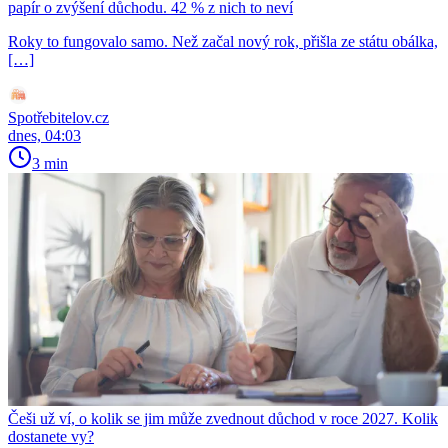
papír o zvýšení důchodu. 42 % z nich to neví
Roky to fungovalo samo. Než začal nový rok, přišla ze státu obálka,
[…]
Spotřebitelov.cz
dnes, 04:03
3 min
Češi už ví, o kolik se jim může zvednout důchod v roce 2027. Kolik
dostanete vy?