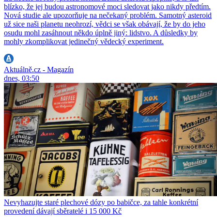
blízko, že jej budou astronomové moci sledovat jako nikdy předtím.
Nová studie ale upozorňuje na nečekaný problém. Samotný asteroid
už sice naši planetu neohrozí, vědci se však obávají, že by do jeho
osudu mohl zasáhnout někdo úplně jiný: lidstvo. A důsledky by
mohly zkomplikovat jedinečný vědecký experiment.
Aktuálně.cz - Magazín
dnes, 03:50
Nevyhazujte staré plechové dózy po babičce, za tahle konkrétní
provedení dávají sběratelé i 15 000 Kč