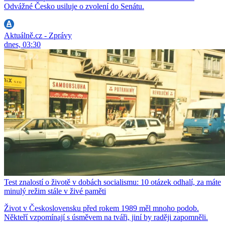
Odvážné Česko usiluje o zvolení do Senátu.
Aktuálně.cz - Zprávy
dnes, 03:30
Test znalostí o životě v dobách socialismu: 10 otázek odhalí, za máte
minulý režim stále v živé paměti
Život v Československu před rokem 1989 měl mnoho podob.
Někteří vzpomínají s úsměvem na tváři, jiní by raději zapomněli.