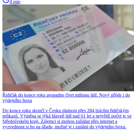
4 min
Řidičák do konce roku propadne čtvrt milionu lidí. Nový přijde i do
výdejního boxu
Do konce roku skončí v Česku platnost přes 284 tisícům řidičským
průkazů. Výměna se týká hlavně lidí nad 61 let a největší počet je ve
Středočeském kraji. Zájemci si mohou zažádat přes internet a
vyzvednout si ho na úřadu, možné je i zaslání do výdejního boxu.