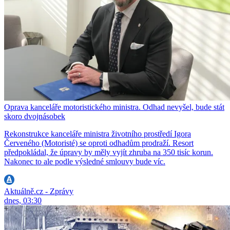
Oprava kanceláře motoristického ministra. Odhad nevyšel, bude stát
skoro dvojnásobek
Rekonstrukce kanceláře ministra životního prostředí Igora
Červeného (Motoristé) se oproti odhadům prodraží. Resort
předpokládal, že úpravy by měly vyjít zhruba na 350 tisíc korun.
Nakonec to ale podle výsledné smlouvy bude víc.
Aktuálně.cz - Zprávy
dnes, 03:30