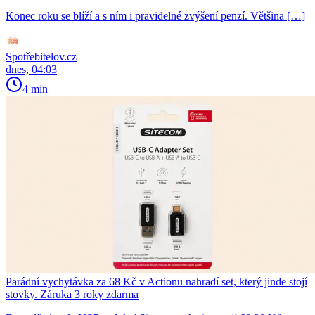
Konec roku se blíží a s ním i pravidelné zvýšení penzí. Většina […]
Spotřebitelov.cz
dnes, 04:03
4 min
Parádní vychytávka za 68 Kč v Actionu nahradí set, který jinde stojí
stovky. Záruka 3 roky zdarma