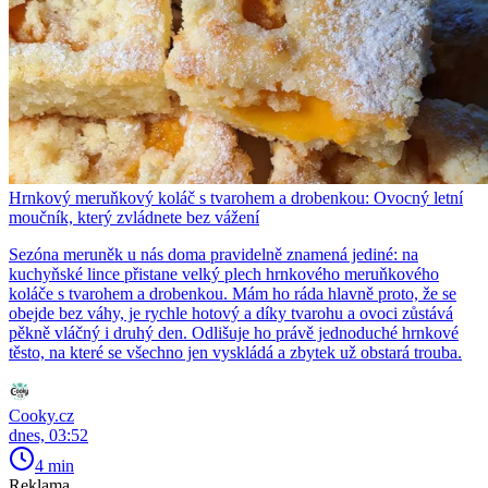
Hrnkový meruňkový koláč s tvarohem a drobenkou: Ovocný letní
moučník, který zvládnete bez vážení
Sezóna meruněk u nás doma pravidelně znamená jediné: na
kuchyňské lince přistane velký plech hrnkového meruňkového
koláče s tvarohem a drobenkou. Mám ho ráda hlavně proto, že se
obejde bez váhy, je rychle hotový a díky tvarohu a ovoci zůstává
pěkně vláčný i druhý den. Odlišuje ho právě jednoduché hrnkové
těsto, na které se všechno jen vyskládá a zbytek už obstará trouba.
Cooky.cz
dnes, 03:52
4 min
Reklama