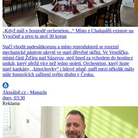
„Když máš v hospodě orchestrion...“ Místo z Chalupářů existuje na
Vysočině a pivo tu stojí 30 korun
Stačí vhodit padesátikorunu a místo reproduktorů se rozezní
mechanické nástroje ukryté ve staré dřevěné skříni. Ve Veselíčku,
místní části Žďáru nad Sázavou, stojí hned za vchodem do hostince
unikát, který přežil více než jedno století. Orchestrion, který hraje
staré kankány, „kmochovky“ i lidové písně, patří mezi několik málo
stále fungujících zařízení svého druhu v Česku.
Aktuálně.cz - Magazín
dnes, 03:30
Reklama