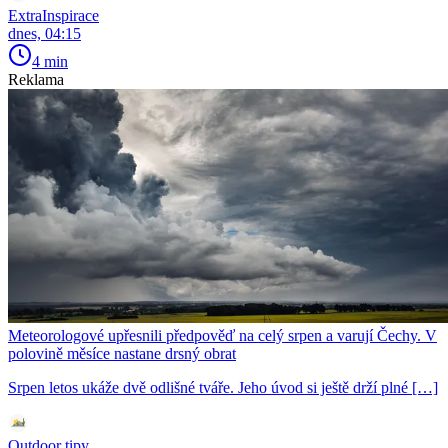
ExtraInspirace
dnes, 04:15
4 min
Reklama
Meteorologové upřesnili předpověď na celý srpen a varují Čechy. V
polovině měsíce nastane drsný obrat
Srpen letos ukáže dvě odlišné tváře. Jeho úvod si ještě drží plné […]
Outdoor tipy