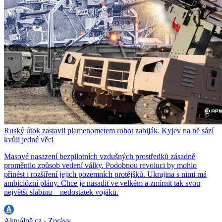
Ruský útok zastavil plamenometem robot zabiják. Kyjev na ně sází
kvůli jedné věci
Masové nasazení bezpilotních vzdušných prostředků zásadně
proměnilo způsob vedení války. Podobnou revoluci by mohlo
přinést i rozšíření jejich pozemních protějšků. Ukrajina s nimi má
ambiciózní plány. Chce je nasadit ve velkém a zmírnit tak svou
největší slabinu – nedostatek vojáků.
Aktuálně.cz - Zprávy