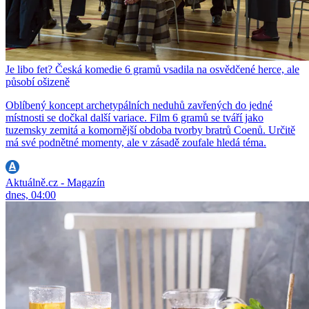
Je libo fet? Česká komedie 6 gramů vsadila na osvědčené herce, ale
působí ošizeně
Oblíbený koncept archetypálních neduhů zavřených do jedné
místnosti se dočkal další variace. Film 6 gramů se tváří jako
tuzemsky zemitá a komornější obdoba tvorby bratrů Coenů. Určitě
má své podnětné momenty, ale v zásadě zoufale hledá téma.
Aktuálně.cz - Magazín
dnes, 04:00