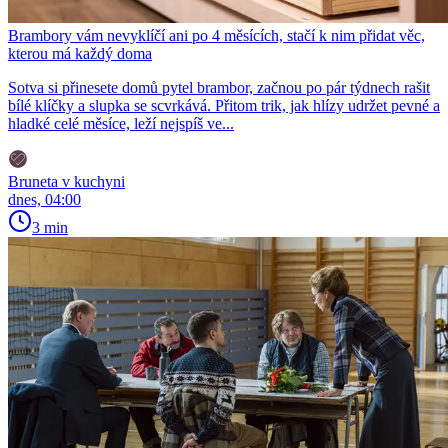
Brambory vám nevyklíčí ani po 4 měsících, stačí k nim přidat věc,
kterou má každý doma
Sotva si přinesete domů pytel brambor, začnou po pár týdnech rašit
bílé klíčky a slupka se scvrkává. Přitom trik, jak hlízy udržet pevné a
hladké celé měsíce, leží nejspíš ve...
Bruneta v kuchyni
dnes, 04:00
3 min