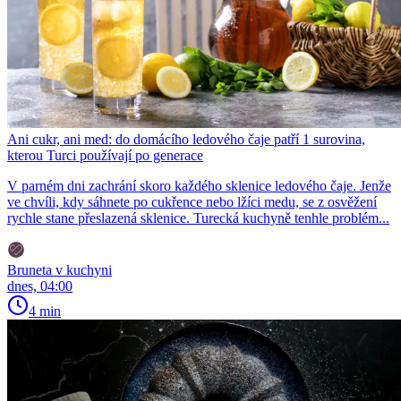
Ani cukr, ani med: do domácího ledového čaje patří 1 surovina,
kterou Turci používají po generace
V parném dni zachrání skoro každého sklenice ledového čaje. Jenže
ve chvíli, kdy sáhnete po cukřence nebo lžíci medu, se z osvěžení
rychle stane přeslazená sklenice. Turecká kuchyně tenhle problém...
Bruneta v kuchyni
dnes, 04:00
4 min