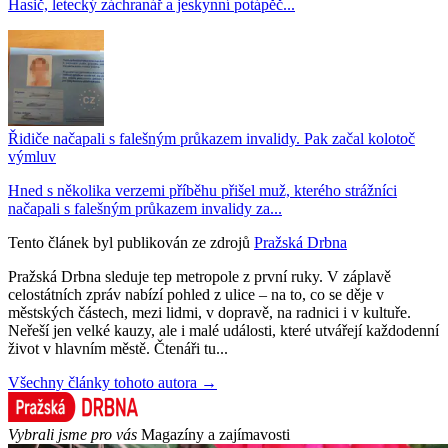
Hasič, letecký záchranář a jeskynní potápěč...
Řidiče načapali s falešným průkazem invalidy. Pak začal kolotoč
výmluv
Hned s několika verzemi příběhu přišel muž, kterého strážníci
načapali s falešným průkazem invalidy za...
Tento článek byl publikován ze zdrojů
Pražská Drbna
Pražská Drbna sleduje tep metropole z první ruky. V záplavě
celostátních zpráv nabízí pohled z ulice – na to, co se děje v
městských částech, mezi lidmi, v dopravě, na radnici i v kultuře.
Neřeší jen velké kauzy, ale i malé události, které utvářejí každodenní
život v hlavním městě. Čtenáři tu...
Všechny články tohoto autora →
Vybrali jsme pro vás
Magazíny a zajímavosti