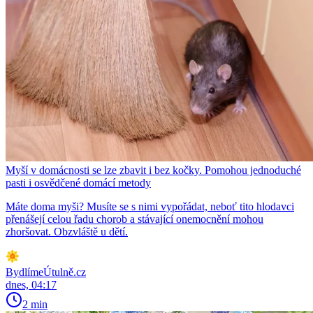
Myší v domácnosti se lze zbavit i bez kočky. Pomohou jednoduché
pasti i osvědčené domácí metody
Máte doma myši? Musíte se s nimi vypořádat, neboť tito hlodavci
přenášejí celou řadu chorob a stávající onemocnění mohou
zhoršovat. Obzvláště u dětí.
BydlímeÚtulně.cz
dnes, 04:17
2 min