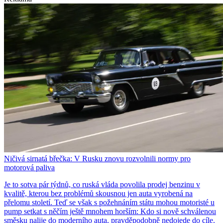
Ničivá sirnatá břečka: V Rusku znovu rozvolnili normy pro
motorová paliva
Je to sotva pár týdnů, co ruská vláda povolila prodej benzinu v
kvalitě, kterou bez problémů skousnou jen auta vyrobená na
přelomu století. Teď se však s požehnáním státu mohou motoristé u
pump setkat s něčím ještě mnohem horším: Kdo si nově schválenou
směsku nalije do moderního auta, pravděpodobně nedojede do cíle.