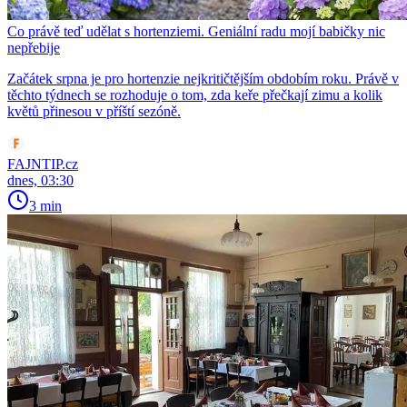
Co právě teď udělat s hortenziemi. Geniální radu mojí babičky nic
nepřebije
Začátek srpna je pro hortenzie nejkritičtějším obdobím roku. Právě v
těchto týdnech se rozhoduje o tom, zda keře přečkají zimu a kolik
květů přinesou v příští sezóně.
FAJNTIP.cz
dnes, 03:30
3 min