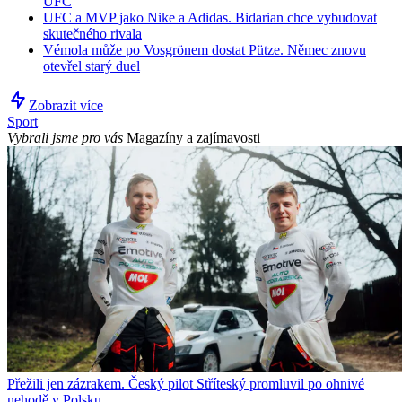
UFC
UFC a MVP jako Nike a Adidas. Bidarian chce vybudovat
skutečného rivala
Vémola může po Vosgrönem dostat Pütze. Němec znovu
otevřel starý duel
Zobrazit více
Sport
Vybrali jsme pro vás
Magazíny a zajímavosti
Přežili jen zázrakem. Český pilot Stříteský promluvil po ohnivé
nehodě v Polsku