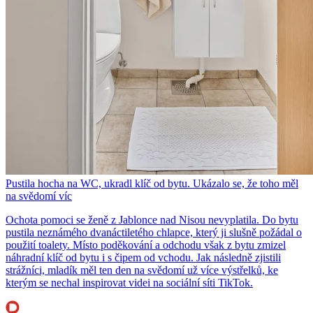
Pustila hocha na WC, ukradl klíč od bytu. Ukázalo se, že toho měl
na svědomí víc
Ochota pomoci se ženě z Jablonce nad Nisou nevyplatila. Do bytu
pustila neznámého dvanáctiletého chlapce, který ji slušně požádal o
použití toalety. Místo poděkování a odchodu však z bytu zmizel
náhradní klíč od bytu i s čipem od vchodu. Jak následně zjistili
strážníci, mladík měl ten den na svědomí už více výstřelků, ke
kterým se nechal inspirovat videi na sociální síti TikTok.