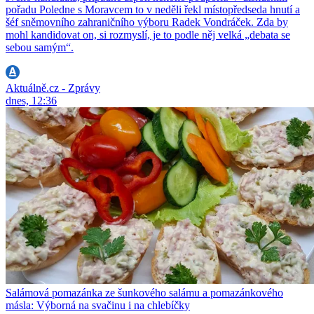
pořadu Poledne s Moravcem to v neděli řekl místopředseda hnutí a
šéf sněmovního zahraničního výboru Radek Vondráček. Zda by
mohl kandidovat on, si rozmyslí, je to podle něj velká „debata se
sebou samým“.
Aktuálně.cz - Zprávy
dnes, 12:36
Salámová pomazánka ze šunkového salámu a pomazánkového
másla: Výborná na svačinu i na chlebíčky