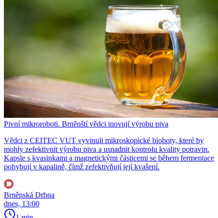
Pivní mikroroboti. Brněnští vědci inovují výrobu piva
Vědci z CEITEC VUT vyvinuli mikroskopické bioboty, které by
mohly zefektivnit výrobu piva a usnadnit kontrolu kvality potravin.
Kapsle s kvasinkami a magnetickými částicemi se během fermentace
pohybují v kapalině, čímž zefektivňují její kvašení.
Brněnská Drbna
dnes, 13:00
1 min