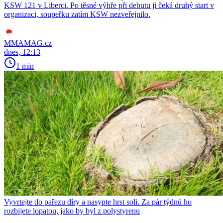
KSW 121 v Liberci. Po těsné výhře při debutu ji čeká druhý start v
organizaci, soupeřku zatím KSW nezveřejnilo.
MMAMAG.cz
dnes, 12:13
1 min
Vyvrtejte do pařezu díry a nasypte hrst soli. Za pár týdnů ho
rozbijete lopatou, jako by byl z polystyrenu