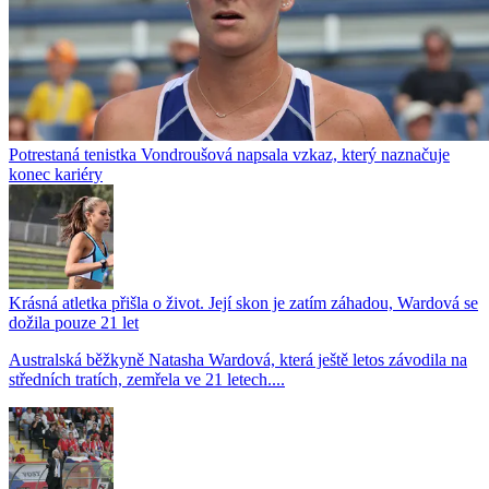
Potrestaná tenistka Vondroušová napsala vzkaz, který naznačuje
konec kariéry
Krásná atletka přišla o život. Její skon je zatím záhadou, Wardová se
dožila pouze 21 let
Australská běžkyně Natasha Wardová, která ještě letos závodila na
středních tratích, zemřela ve 21 letech....