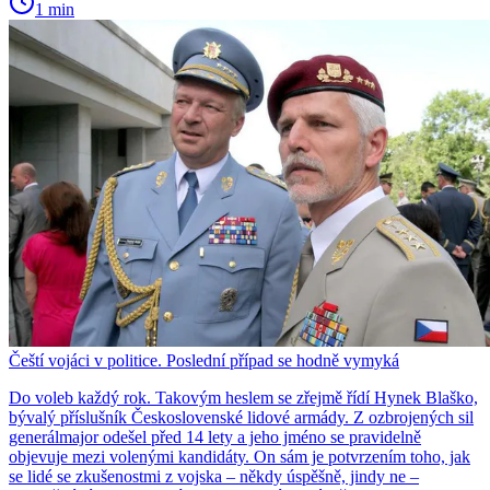
1 min
Čeští vojáci v politice. Poslední případ se hodně vymyká
Do voleb každý rok. Takovým heslem se zřejmě řídí Hynek Blaško,
bývalý příslušník Československé lidové armády. Z ozbrojených sil
generálmajor odešel před 14 lety a jeho jméno se pravidelně
objevuje mezi volenými kandidáty. On sám je potvrzením toho, jak
se lidé se zkušenostmi z vojska – někdy úspěšně, jindy ne –