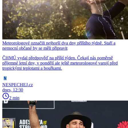
Meteorologové označili nejhorší dva dny příštího týdně. Staří a
nemocní občané by se měli připravit
ČHMÚ vydal předpověď na příští týden. Čekají nás poměrně
příjemné letní dny, v pondělí ale ještě meteorologové varují před
tropickými teplotami a bouřkami.
NESPECHEJ.cz
dnes, 12:30
2 min