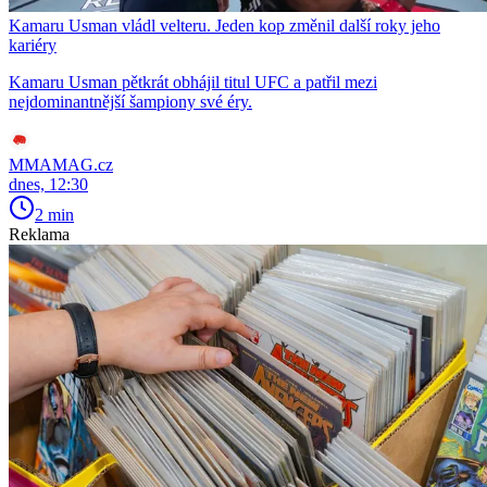
Kamaru Usman vládl velteru. Jeden kop změnil další roky jeho
kariéry
Kamaru Usman pětkrát obhájil titul UFC a patřil mezi
nejdominantnější šampiony své éry.
MMAMAG.cz
dnes, 12:30
2 min
Reklama