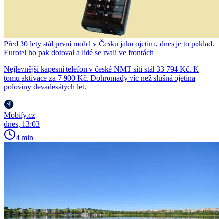
Před 30 lety stál první mobil v Česku jako ojetina, dnes je to poklad.
Eurotel ho pak dotoval a lidé se rvali ve frontách
Nejlevnější kapesní telefon v české NMT síti stál 33 794 Kč. K
tomu aktivace za 7 900 Kč. Dohromady víc než slušná ojetina
poloviny devadesátých let.
Mobify.cz
dnes, 13:03
4 min