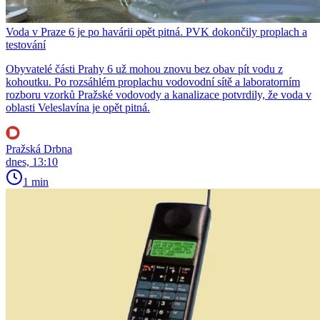
Voda v Praze 6 je po havárii opět pitná. PVK dokončily proplach a
testování
Obyvatelé části Prahy 6 už mohou znovu bez obav pít vodu z
kohoutku. Po rozsáhlém proplachu vodovodní sítě a laboratorním
rozboru vzorků Pražské vodovody a kanalizace potvrdily, že voda v
oblasti Veleslavína je opět pitná.
Pražská Drbna
dnes, 13:10
1 min