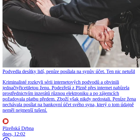
Podvedla desítky lidí, peníze posílala na synův účet. Ten nic netušil
Kriminalisté rozkryli sérii internetových podvodů a obvinili
jednačtyřicetiletou ženu. Podezřelá z Plzně přes internet nabízela
prostřednictvím inzerátů různou elektroniku a po zájemcích
požadovala platbu předem. Zboží však nikdy nedostali. Peníze žena
nechávala posílat na bankovní účet svého syna, který o tom údajně
neměl nejmenší tušení.
Plzeňská Drbna
dnes, 12:02