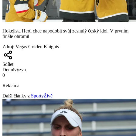
Hokejista Hertl chce napodobit svůj zesnulý český idol. V prvním
finále ohromil
Zdroj
:
Vegas Golden Knights
Sdílet
Denní
výzva
0
Reklama
Další články z
SportyŽivě