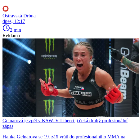
Ostravská Drbna
dnes, 12:17
2 min
Reklama
Gelnarová je zpět v KSW. V Liberci ji čeká druhý profesionální
zápas
Hanka Gelnarová se 19. září vrátí do profesionálního MMA na