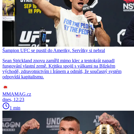
Šampion UFC se pustil do Ameriky. Servítky si nebral
Sean Strickland znovu zamířil mimo klec a tentokrát napadl
fungování vlastní země. Kritiku spojil s válkami na Blízkém
východě, zdravotnictvím i Íránem a odmítl, že současný systém
odpovídá kapitalismu.
MMAMAG.cz
dnes, 12:23
1 min