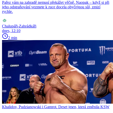
Pařez vám na zahradě nemusí překážet věčně. Naopak – když si při
jeho odstraňování vezmete k ruce docela obyčejnou sůl, zmizí
rychle.
Chalupáři-Zahrádkáři
dnes, 12:10
2 min
Khalidov, Pudzianowski i Gamrot. Deset jmen, která změnila KSW