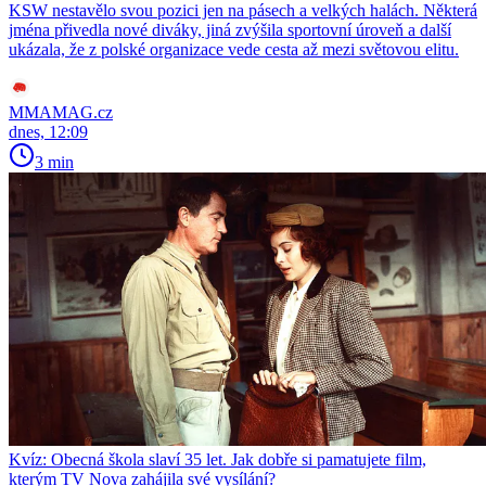
KSW nestavělo svou pozici jen na pásech a velkých halách. Některá
jména přivedla nové diváky, jiná zvýšila sportovní úroveň a další
ukázala, že z polské organizace vede cesta až mezi světovou elitu.
MMAMAG.cz
dnes, 12:09
3 min
Kvíz: Obecná škola slaví 35 let. Jak dobře si pamatujete film,
kterým TV Nova zahájila své vysílání?