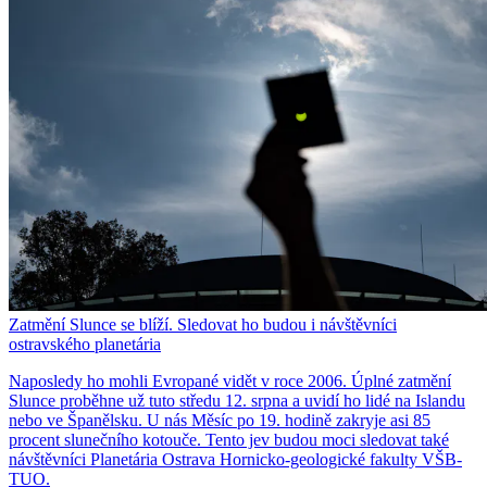
Zatmění Slunce se blíží. Sledovat ho budou i návštěvníci
ostravského planetária
Naposledy ho mohli Evropané vidět v roce 2006. Úplné zatmění
Slunce proběhne už tuto středu 12. srpna a uvidí ho lidé na Islandu
nebo ve Španělsku. U nás Měsíc po 19. hodině zakryje asi 85
procent slunečního kotouče. Tento jev budou moci sledovat také
návštěvníci Planetária Ostrava Hornicko-geologické fakulty VŠB-
TUO.