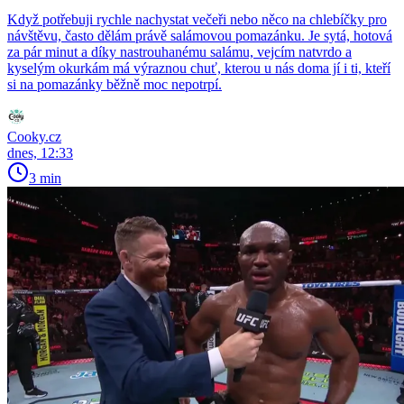
Když potřebuji rychle nachystat večeři nebo něco na chlebíčky pro
návštěvu, často dělám právě salámovou pomazánku. Je sytá, hotová
za pár minut a díky nastrouhanému salámu, vejcím natvrdo a
kyselým okurkám má výraznou chuť, kterou u nás doma jí i ti, kteří
si na pomazánky běžně moc nepotrpí.
Cooky.cz
dnes, 12:33
3 min