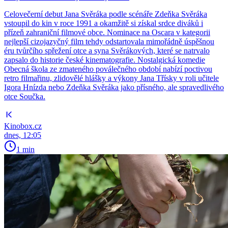
Celovečerní debut Jana Svěráka podle scénáře Zdeňka Svěráka
vstoupil do kin v roce 1991 a okamžitě si získal srdce diváků i
přízeň zahraniční filmové obce. Nominace na Oscara v kategorii
nejlepší cizojazyčný film tehdy odstartovala mimořádně úspěšnou
éru tvůrčího spřežení otce a syna Svěrákových, které se natrvalo
zapsalo do historie české kinematografie. Nostalgická komedie
Obecná škola ze zmateného poválečného období nabízí poctivou
retro filmařinu, zlidovělé hlášky a výkony Jana Třísky v roli učitele
Igora Hnízda nebo Zdeňka Svěráka jako přísného, ale spravedlivého
otce Součka.
Kinobox.cz
dnes, 12:05
1 min