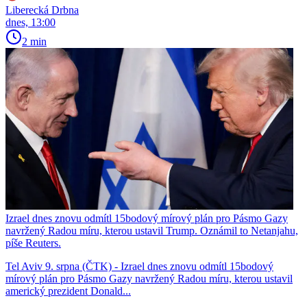
Liberecká Drbna
dnes, 13:00
2 min
Izrael dnes znovu odmítl 15bodový mírový plán pro Pásmo Gazy
navržený Radou míru, kterou ustavil Trump. Oznámil to Netanjahu,
píše Reuters.
Tel Aviv 9. srpna (ČTK) - Izrael dnes znovu odmítl 15bodový
mírový plán pro Pásmo Gazy navržený Radou míru, kterou ustavil
americký prezident Donald...