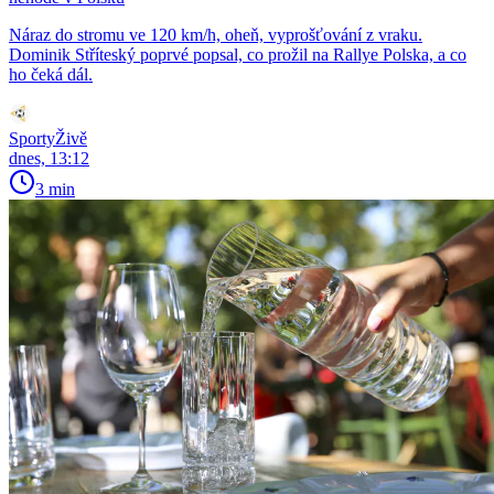
Náraz do stromu ve 120 km/h, oheň, vyprošťování z vraku.
Dominik Stříteský poprvé popsal, co prožil na Rallye Polska, a co
ho čeká dál.
SportyŽivě
dnes, 13:12
3 min