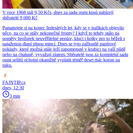
V roce 1968 stál 9,50 Kčs, dnes za sadu osmi kusů nabízejí
sběratelé 9 000 Kč
Pamatujete si na konec šedesátých let, kdy se v trafikách objevilo
něco, na co se stály nekonečné fronty? I když to tehdy stálo na
poměry brožurek neuvěřitelné peníze, kluci i holky pro to běželi s
nataženou dlaní plnou mincí. Dnes se tyto zažloutlé papírové
poklady, které možná stále leží zapomenuté v krabici na vaší půdě
nebo na chalupě, vyvažují zlatem. Sběratelé jsou za kompletní sadu
osmi sešitů ochotni okamžitě vyplatit téměř deset tisíc korun na
ruku.
FAJNTIP.cz
dnes, 12:30
3 min