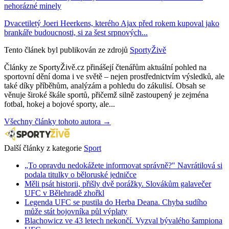
nehorázné minely
Dvacetiletý Joeri Heerkens, kterého Ajax před rokem kupoval jako
brankáře budoucnosti, si za šest srpnových...
Tento článek byl publikován ze zdrojů
SportyŽivě
Články ze SportyŽivě.cz přinášejí čtenářům aktuální pohled na
sportovní dění doma i ve světě – nejen prostřednictvím výsledků, ale
také díky příběhům, analýzám a pohledu do zákulisí. Obsah se
věnuje široké škále sportů, přičemž silně zastoupený je zejména
fotbal, hokej a bojové sporty, ale...
Všechny články tohoto autora →
Další články z kategorie
Sport
„To opravdu nedokážete informovat správně?" Navrátilová si
podala titulky o běloruské jedničce
Měli psát historii, přišly dvě porážky. Slovákům galavečer
UFC v Bělehradě zhořkl
Legenda UFC se pustila do Herba Deana. Chyba sudího
může stát bojovníka půl výplaty
Blachowicz ve 43 letech nekončí. Vyzval bývalého šampiona