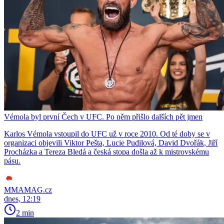
Vémola byl první Čech v UFC. Po něm přišlo dalších pět jmen
Karlos Vémola vstoupil do UFC už v roce 2010. Od té doby se v
organizaci objevili Viktor Pešta, Lucie Pudilová, David Dvořák, Jiří
Procházka a Tereza Bledá a česká stopa došla až k mistrovskému
pásu.
MMAMAG.cz
dnes, 12:19
2 min