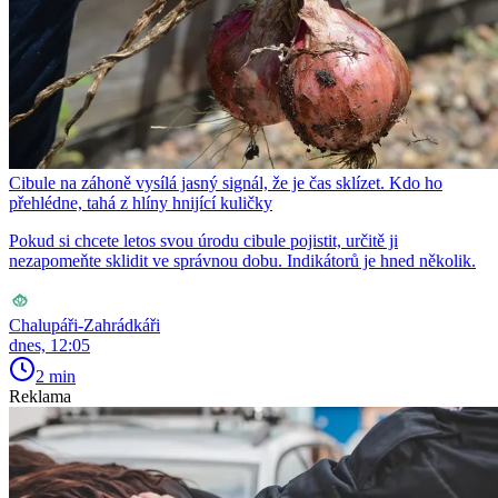
Cibule na záhoně vysílá jasný signál, že je čas sklízet. Kdo ho
přehlédne, tahá z hlíny hnijící kuličky
Pokud si chcete letos svou úrodu cibule pojistit, určitě ji
nezapomeňte sklidit ve správnou dobu. Indikátorů je hned několik.
Chalupáři-Zahrádkáři
dnes, 12:05
2 min
Reklama