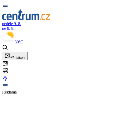
neděle 9. 8.
ne 9. 8.
30°C
Přihlášení
Reklama