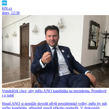
HN.cz
dnes, 12:36
Vondráček chce, aby mělo ANO kandidáta na prezidenta. Promluvil
i o sobě
Hnutí ANO si nemůže dovolit přejít prezidentské volby, mělo by mít
svého kandidáta, případně aspoň někoho podpořit. V diskusním