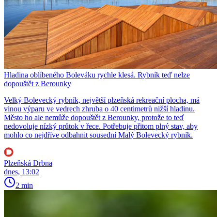
Hladina oblíbeného Boleváku rychle klesá. Rybník teď nelze
dopouštět z Berounky
Velký Bolevecký rybník, největší plzeňská rekreační plocha, má
vinou výparu ve vedrech zhruba o 40 centimetrů nižší hladinu.
Město ho ale nemůže dopouštět z Berounky, protože to teď
nedovoluje nízký průtok v řece. Potřebuje přitom plný stav, aby
mohlo co nejdříve odbahnit sousední Malý Bolevecký rybník.
Plzeňská Drbna
dnes, 13:02
2 min