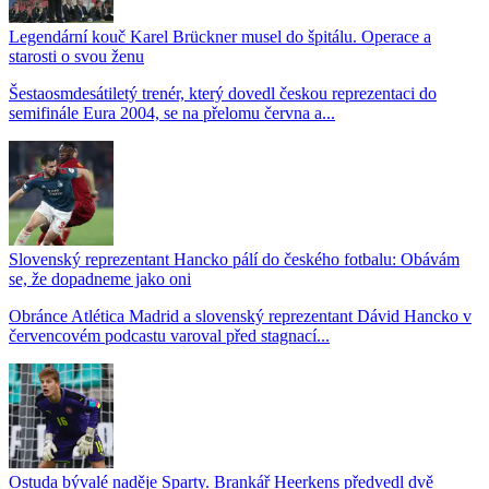
Legendární kouč Karel Brückner musel do špitálu. Operace a
starosti o svou ženu
Šestaosmdesátiletý trenér, který dovedl českou reprezentaci do
semifinále Eura 2004, se na přelomu června a...
Slovenský reprezentant Hancko pálí do českého fotbalu: Obávám
se, že dopadneme jako oni
Obránce Atlética Madrid a slovenský reprezentant Dávid Hancko v
červencovém podcastu varoval před stagnací...
Ostuda bývalé naděje Sparty. Brankář Heerkens předvedl dvě