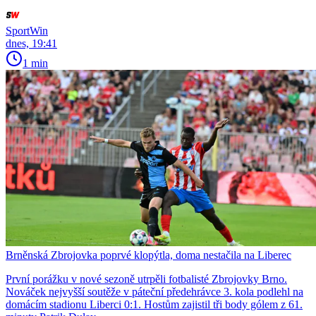
SportWin
dnes, 19:41
1 min
Brněnská Zbrojovka poprvé klopýtla, doma nestačila na Liberec
První porážku v nové sezoně utrpěli fotbalisté Zbrojovky Brno.
Nováček nejvyšší soutěže v páteční předehrávce 3. kola podlehl na
domácím stadionu Liberci 0:1. Hostům zajistil tři body gólem z 61.