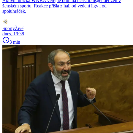
Aktivní hráčka WNBA veřejně odmítla účast transgender žen v
ženském sportu. Reakce přišla z hal, od vedení ligy i od
spoluhráček.
SportyŽivě
dnes, 19:38
3 min