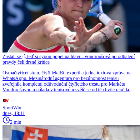
Zastali se jí, teď si sypou popel na hlavu. Vondroušová po odhalení
pravdy čelí drsné kritice
Osmačtyřicet stran, čtyři lékařští experti a jedna textová zpráva na
WhatsAppu. Mezinárodní agentura pro bezúhonnost tenisu
zveřejnila kompletní odůvodnění čtyřletého trestu pro Markétu
Vondroušovou a nálada v tenisovém světě se od té chvíle otočila.
SportWin
dnes, 18:11
2 min