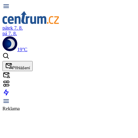
pátek 7. 8.
pá 7. 8.
19°C
Přihlášení
Reklama