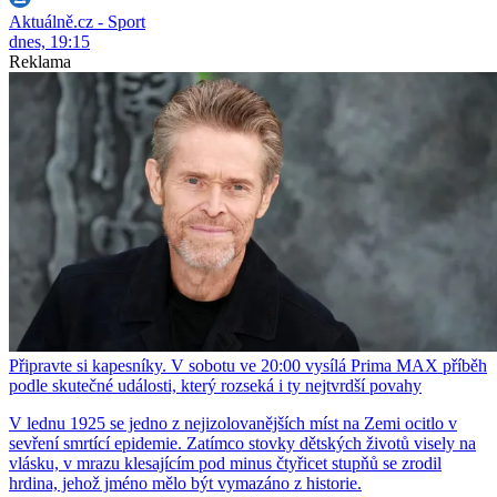
Aktuálně.cz - Sport
dnes, 19:15
Reklama
Připravte si kapesníky. V sobotu ve 20:00 vysílá Prima MAX příběh
podle skutečné události, který rozseká i ty nejtvrdší povahy
V lednu 1925 se jedno z nejizolovanějších míst na Zemi ocitlo v
sevření smrtící epidemie. Zatímco stovky dětských životů visely na
vlásku, v mrazu klesajícím pod minus čtyřicet stupňů se zrodil
hrdina, jehož jméno mělo být vymazáno z historie.