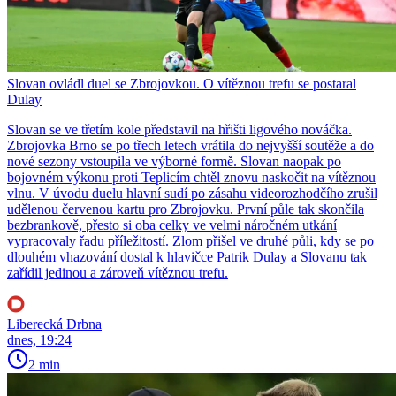
Slovan ovládl duel se Zbrojovkou. O vítěznou trefu se postaral
Dulay
Slovan se ve třetím kole představil na hřišti ligového nováčka.
Zbrojovka Brno se po třech letech vrátila do nejvyšší soutěže a do
nové sezony vstoupila ve výborné formě. Slovan naopak po
bojovném výkonu proti Teplicím chtěl znovu naskočit na vítěznou
vlnu. V úvodu duelu hlavní sudí po zásahu videorozhodčího zrušil
udělenou červenou kartu pro Zbrojovku. První půle tak skončila
bezbrankově, přesto si oba celky ve velmi náročném utkání
vypracovaly řadu příležitostí. Zlom přišel ve druhé půli, kdy se po
dlouhém vhazování dostal k hlavičce Patrik Dulay a Slovanu tak
zařídil jedinou a zároveň vítěznou trefu.
Liberecká Drbna
dnes, 19:24
2 min