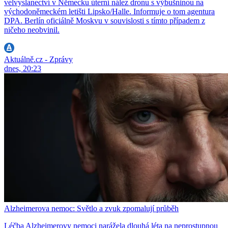
velvyslanectví v Německu úterní nález dronu s výbušninou na
východoněmeckém letišti Lipsko/Halle. Informuje o tom agentura
DPA. Berlín oficiálně Moskvu v souvislosti s tímto případem z
ničeho neobvinil.
Aktuálně.cz - Zprávy
dnes, 20:23
Alzheimerova nemoc: Světlo a zvuk zpomalují průběh
Léčba Alzheimerovy nemoci narážela dlouhá léta na neprostupnou