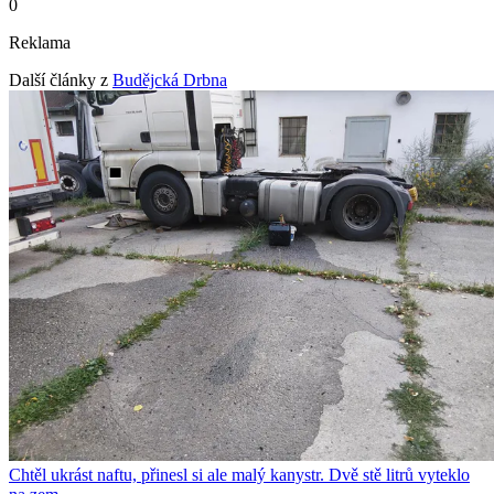
0
Reklama
Další články z
Budějcká Drbna
Chtěl ukrást naftu, přinesl si ale malý kanystr. Dvě stě litrů vyteklo