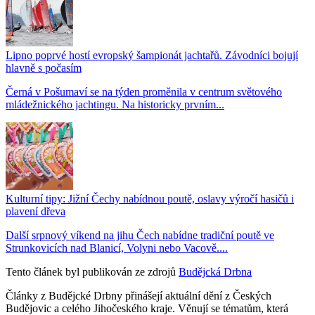
Lipno poprvé hostí evropský šampionát jachtařů. Závodníci bojují
hlavně s počasím
Černá v Pošumaví se na týden proměnila v centrum světového
mládežnického jachtingu. Na historicky prvním...
Kulturní tipy: Jižní Čechy nabídnou poutě, oslavy výročí hasičů i
plavení dřeva
Další srpnový víkend na jihu Čech nabídne tradiční poutě ve
Strunkovicích nad Blanicí, Volyni nebo Vacově....
Tento článek byl publikován ze zdrojů
Budějcká Drbna
Články z Budějcké Drbny přinášejí aktuální dění z Českých
Budějovic a celého Jihočeského kraje. Věnují se tématům, která