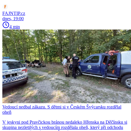
FAJNTIP.cz
dnes, 19:00
4 min
Vedoucí nedbal zákazu. S dětmi si v Českém Švýcarsku rozdělal
oheň
V jeskyni pod Pravčickou bránou nedaleko Hřenska na Děčínsku si
skupina nezletilých s vedoucím rozdělala oheň, který při odchodu