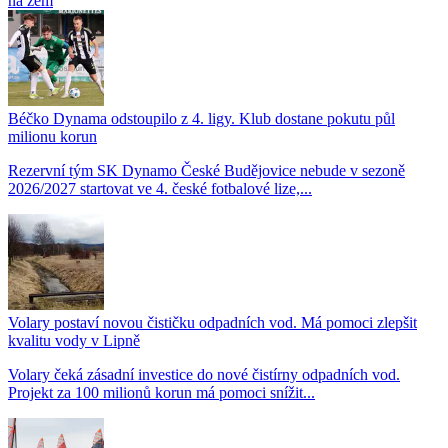
na zem
Béčko Dynama odstoupilo z 4. ligy. Klub dostane pokutu půl
milionu korun
Rezervní tým SK Dynamo České Budějovice nebude v sezoně
2026/2027 startovat ve 4. české fotbalové lize,...
Volary postaví novou čističku odpadních vod. Má pomoci zlepšit
kvalitu vody v Lipně
Volary čeká zásadní investice do nové čistírny odpadních vod.
Projekt za 100 milionů korun má pomoci snížit...