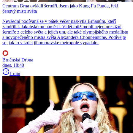
Centrum Brna ovládli šermíři. Jsem jako Kung Fu Panda, řekl
čerstvý mistr světa
Nevšední podívaná se v pátek večer naskytla Brňanům, kteří
zamířili k Jakubskému náměstí. Vidět totiž mohli nejen prestižní
šermíře z celého světa a jejich um, ale také olympijského medailistu
a novopečeného mistra světa Alexandera Choupenitche. Podívejte
se, jak to v srdci jihomoravské metropole vypadalo.
Brněnská Drbna
dnes, 18:40
1 min