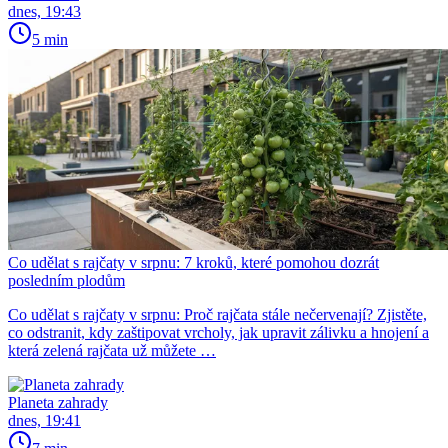
dnes, 19:43
5 min
Co udělat s rajčaty v srpnu: 7 kroků, které pomohou dozrát
posledním plodům
Co udělat s rajčaty v srpnu: Proč rajčata stále nečervenají? Zjistěte,
co odstranit, kdy zaštipovat vrcholy, jak upravit zálivku a hnojení a
která zelená rajčata už můžete …
Planeta zahrady
dnes, 19:41