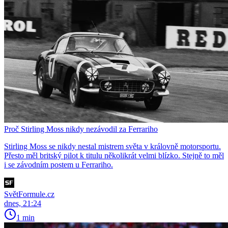
Proč Stirling Moss nikdy nezávodil za Ferrariho
Stirling Moss se nikdy nestal mistrem světa v královně motorsportu.
Přesto měl britský pilot k titulu několikrát velmi blízko. Stejně to měl
i se závodním postem u Ferrariho.
SvětFormule.cz
dnes, 21:24
1 min