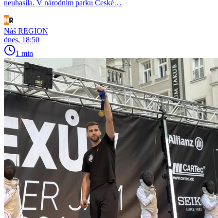
neuhasila. V národním parku České…
Náš REGION
dnes, 18:50
1 min