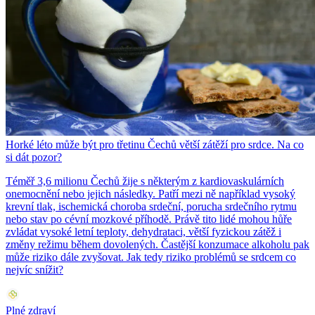
Horké léto může být pro třetinu Čechů větší zátěží pro srdce. Na co
si dát pozor?
Téměř 3,6 milionu Čechů žije s některým z kardiovaskulárních
onemocnění nebo jejich následky. Patří mezi ně například vysoký
krevní tlak, ischemická choroba srdeční, porucha srdečního rytmu
nebo stav po cévní mozkové příhodě. Právě tito lidé mohou hůře
zvládat vysoké letní teploty, dehydrataci, větší fyzickou zátěž i
změny režimu během dovolených. Častější konzumace alkoholu pak
může riziko dále zvyšovat. Jak tedy riziko problémů se srdcem co
nejvíc snížit?
Plné zdraví