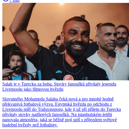
7 min
Salah je v Turecku za boha. Stovky fanoušků přivítaly legendu
Liverpoolu jako filmovou hvězdu
Slovutného Mohameda Salaha čeká nová a pro mnohé hodně
překvapivá fotbalová výzva. Egyptská hvězda po odchodu z
Liverpoolu míří do Trabzonsporu, kde ji už při příletu do Turecka
přivítaly stovky nadšených fanoušků. Na istanbulském letišti
panovala atmosféra, jaká se běžně pojí spíš s příjezdem světové
hudební hvězdy než fotbalisty.