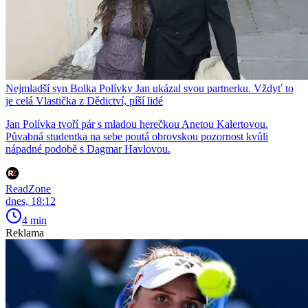
Nejmladší syn Bolka Polívky Jan ukázal svou partnerku. Vždyť to
je celá Vlastička z Dědictví, píší lidé
Jan Polívka tvoří pár s mladou herečkou Anetou Kalertovou.
Půvabná studentka na sebe poutá obrovskou pozornost kvůli
nápadné podobě s Dagmar Havlovou.
ReadZone
dnes, 18:12
4 min
Reklama