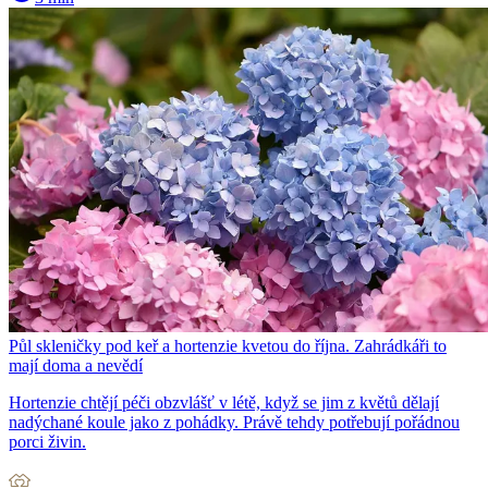
Půl skleničky pod keř a hortenzie kvetou do října. Zahrádkáři to
mají doma a nevědí
Hortenzie chtějí péči obzvlášť v létě, když se jim z květů dělají
nadýchané koule jako z pohádky. Právě tehdy potřebují pořádnou
porci živin.