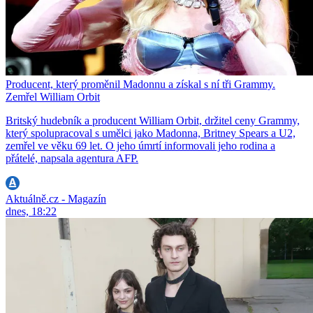
Producent, který proměnil Madonnu a získal s ní tři Grammy.
Zemřel William Orbit
Britský hudebník a producent William Orbit, držitel ceny Grammy,
který spolupracoval s umělci jako Madonna, Britney Spears a U2,
zemřel ve věku 69 let. O jeho úmrtí informovali jeho rodina a
přátelé, napsala agentura AFP.
Aktuálně.cz - Magazín
dnes, 18:22