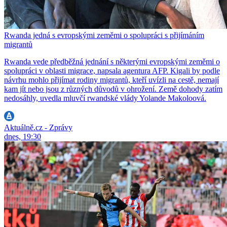
Rwanda jedná s evropskými zeměmi o spolupráci s přijímáním
migrantů
Rwanda vede předběžná jednání s některými evropskými zeměmi o
spolupráci v oblasti migrace, napsala agentura AFP. Kigali by podle
návrhu mohlo přijímat rodiny migrantů, kteří uvízli na cestě, nemají
kam jít nebo jsou z různých důvodů v ohrožení. Země dohody zatím
nedosáhly, uvedla mluvčí rwandské vlády Yolande Makoloová.
Aktuálně.cz - Zprávy
dnes, 19:30