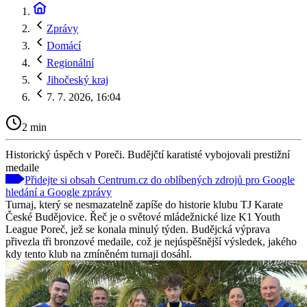
Zprávy
Domácí
Regionální
Jihočeský kraj
7. 7. 2026, 16:04
2 min
Historický úspěch v Poreči. Budějčtí karatisté vybojovali prestižní
medaile
Přidejte si obsah Centrum.cz do oblíbených zdrojů pro Google
hledání a Google zprávy
Turnaj, který se nesmazatelně zapíše do historie klubu TJ Karate
České Budějovice. Řeč je o světové mládežnické lize K1 Youth
League Poreč, jež se konala minulý týden. Budějcká výprava
přivezla tři bronzové medaile, což je nejúspěšnější výsledek, jakého
kdy tento klub na zmíněném turnaji dosáhl.