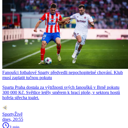
Fanoušci fotbalové Sparty předvedli nepochopitelné chování. Klub
musí zaplatit tučnou pokutu
Sparta Praha dostala za výtržnosti svých fanoušků v Brně pokutu
300 000 Kč. Světlice letěly směrem k hrací ploše, v sektoru hostů
hořela střecha toalet.
SportyŽivě
dnes, 20:55
3 min