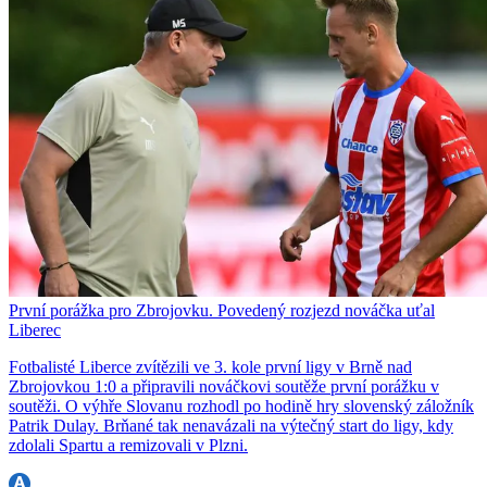
První porážka pro Zbrojovku. Povedený rozjezd nováčka uťal
Liberec
Fotbalisté Liberce zvítězili ve 3. kole první ligy v Brně nad
Zbrojovkou 1:0 a připravili nováčkovi soutěže první porážku v
soutěži. O výhře Slovanu rozhodl po hodině hry slovenský záložník
Patrik Dulay. Brňané tak nenavázali na výtečný start do ligy, kdy
zdolali Spartu a remizovali v Plzni.