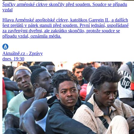
Špičky arménské církve skončily před soudem. Soudce se případu
vzdal
Hlava Arménské apoštolské církve, katolikos Garegin II., a dalších
šest prelátů v pátek stanuli před soudem. První jednání, uspořádané
za zavřenými dveřmi, ale zakrátko skončilo, protože soudce se
případu vzdal, oznámila média.
Aktuálně.cz - Zprávy
dnes, 19:30