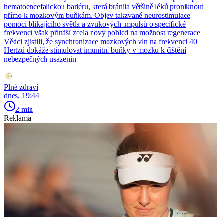
hematoencefalickou bariéru, která bránila většině léků proniknout
přímo k mozkovým buňkám. Objev takzvané neurostimulace
pomocí blikajícího světla a zvukových impulsů o specifické
frekvenci však přináší zcela nový pohled na možnost regenerace.
Vědci zjistili, že synchronizace mozkových vln na frekvenci 40
Hertzů dokáže stimulovat imunitní buňky v mozku k čištění
nebezpečných usazenin.
Plné zdraví
dnes, 19:44
2 min
Reklama