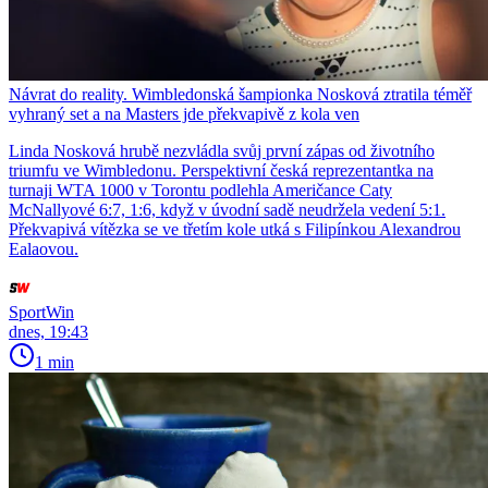
Návrat do reality. Wimbledonská šampionka Nosková ztratila téměř
vyhraný set a na Masters jde překvapivě z kola ven
Linda Nosková hrubě nezvládla svůj první zápas od životního
triumfu ve Wimbledonu. Perspektivní česká reprezentantka na
turnaji WTA 1000 v Torontu podlehla Američance Caty
McNallyové 6:7, 1:6, když v úvodní sadě neudržela vedení 5:1.
Překvapivá vítězka se ve třetím kole utká s Filipínkou Alexandrou
Ealaovou.
SportWin
dnes, 19:43
1 min