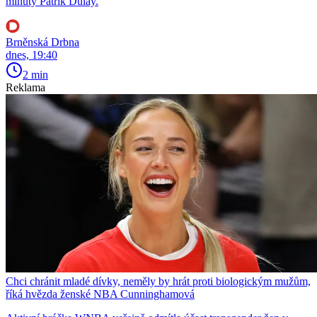
minuty Patrik Dulay.
Brněnská Drbna
dnes, 19:40
2 min
Reklama
Chci chránit mladé dívky, neměly by hrát proti biologickým mužům,
říká hvězda ženské NBA Cunninghamová