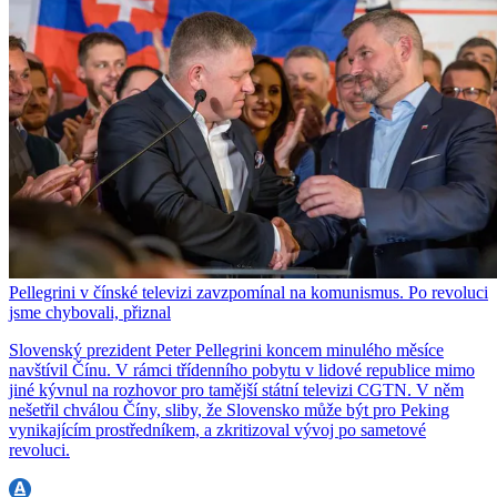
Pellegrini v čínské televizi zavzpomínal na komunismus. Po revoluci
jsme chybovali, přiznal
Slovenský prezident Peter Pellegrini koncem minulého měsíce
navštívil Čínu. V rámci třídenního pobytu v lidové republice mimo
jiné kývnul na rozhovor pro tamější státní televizi CGTN. V něm
nešetřil chválou Číny, sliby, že Slovensko může být pro Peking
vynikajícím prostředníkem, a zkritizoval vývoj po sametové
revoluci.