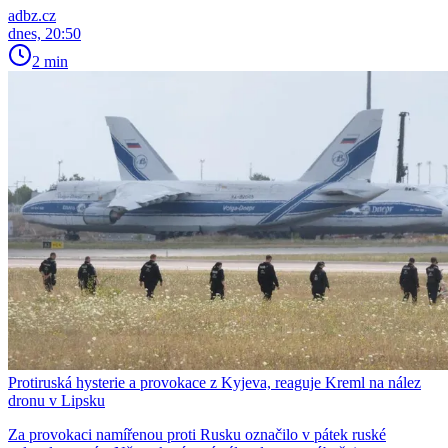
adbz.cz
dnes, 20:50
2 min
Protiruská hysterie a provokace z Kyjeva, reaguje Kreml na nález
dronu v Lipsku
Za provokaci namířenou proti Rusku označilo v pátek ruské