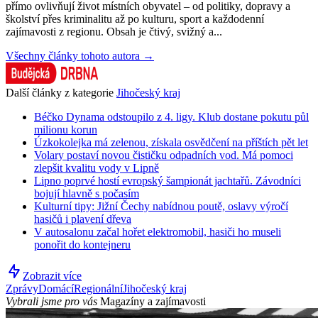
přímo ovlivňují život místních obyvatel – od politiky, dopravy a
školství přes kriminalitu až po kulturu, sport a každodenní
zajímavosti z regionu. Obsah je čtivý, svižný a...
Všechny články tohoto autora →
Další články z kategorie
Jihočeský kraj
Béčko Dynama odstoupilo z 4. ligy. Klub dostane pokutu půl
milionu korun
Úzkokolejka má zelenou, získala osvědčení na příštích pět let
Volary postaví novou čističku odpadních vod. Má pomoci
zlepšit kvalitu vody v Lipně
Lipno poprvé hostí evropský šampionát jachtařů. Závodníci
bojují hlavně s počasím
Kulturní tipy: Jižní Čechy nabídnou poutě, oslavy výročí
hasičů i plavení dřeva
V autosalonu začal hořet elektromobil, hasiči ho museli
ponořit do kontejneru
Zobrazit více
Zprávy
Domácí
Regionální
Jihočeský kraj
Vybrali jsme pro vás
Magazíny a zajímavosti