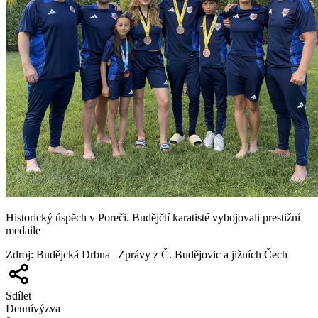
Historický úspěch v Poreči. Budějčtí karatisté vybojovali prestižní
medaile
Zdroj
:
Budějcká Drbna | Zprávy z Č. Budějovic a jižních Čech
Sdílet
Denní
výzva