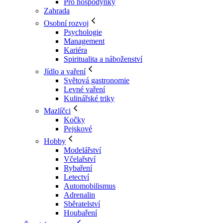
Pro hospodyňky
Zahrada
Osobní rozvoj
Psychologie
Management
Kariéra
Spiritualita a náboženství
Jídlo a vaření
Světová gastronomie
Levné vaření
Kulinářské triky
Mazlíčci
Kočky
Pejskové
Hobby
Modelářství
Včelařství
Rybaření
Letectví
Automobilismus
Adrenalin
Sběratelství
Houbaření