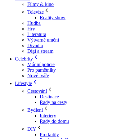
Filmy & kino
Televize
Reality show
Hudba
Hry
Literatura
Výtvarné umění
Divadlo
Digi a stream
Celebrity
Módní policie
Pro pamětníky
Nové tváře
Lifestyle
Cestování
Destinace
Rady na cesty
Bydlení
Interiery
Rady do domu
DIY
Pro kutily