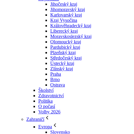
Jihočeský kraj
Jihomoravský kraj
Karlovarský kraj
Kraj Vysočina
Králověhradecký kraj
Liberecký kraj
Moravskoslezský kraj
Olomoucký kraj
Pardubický kraj
Plzeňský kraj
Středočeský kraj
Ústecký kraj
Zlínský kraj
Praha
Brno
Ostrava
Školství
Zdravotnictví
Politika
O počasí
Volby 2026
Zahraničí
Evropa
Slovensko