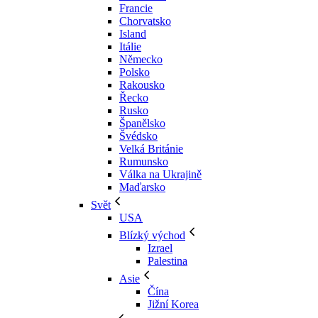
Francie
Chorvatsko
Island
Itálie
Německo
Polsko
Rakousko
Řecko
Rusko
Španělsko
Švédsko
Velká Británie
Rumunsko
Válka na Ukrajině
Maďarsko
Svět
USA
Blízký východ
Izrael
Palestina
Asie
Čína
Jižní Korea