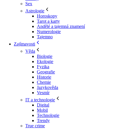
Sex
Astrologie
Horoskopy
Tarot a karty
Andělé a tajemná znamení
Numerologie
Tajemno
Zajímavosti
Věda
Biologie
Ekologie
Fyzika
Geografie
Historie
Chemie
Jazykověda
Vesmír
IT a technologie
Digital
Mobil
Technologie
Trendy
True crime