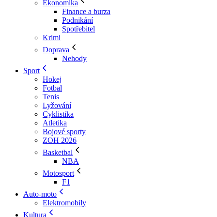
Ekonomika
Finance a burza
Podnikání
Spotřebitel
Krimi
Doprava
Nehody
Sport
Hokej
Fotbal
Tenis
Lyžování
Cyklistika
Atletika
Bojové sporty
ZOH 2026
Basketbal
NBA
Motosport
F1
Auto-moto
Elektromobily
Kultura