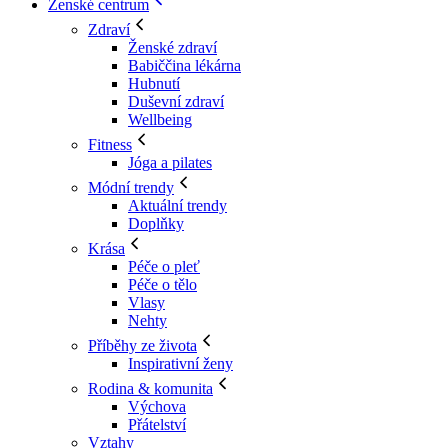
Ženské centrum
Zdraví
Ženské zdraví
Babiččina lékárna
Hubnutí
Duševní zdraví
Wellbeing
Fitness
Jóga a pilates
Módní trendy
Aktuální trendy
Doplňky
Krása
Péče o pleť
Péče o tělo
Vlasy
Nehty
Příběhy ze života
Inspirativní ženy
Rodina & komunita
Výchova
Přátelství
Vztahy