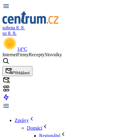
sobota 8. 8.
so 8. 8.
14°C
Internet
Firmy
Recepty
Slovníky
Přihlášení
Zprávy
Domácí
Regionální