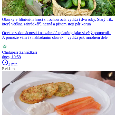
Okurky v hliněném hrnci s trochou octa vydrží i dva roky. Starý trik,
který většina zahrádkářů nezná a přitom stojí pár korun
Ocet se v domácnosti i na zahradě uplatňuje jako skvělý pomocník.
A pomůže vám i s nakládáním okurek – vydrží pak mnohem déle.
Chalupáři-Zahrádkáři
dnes, 10:58
2 min
Reklama