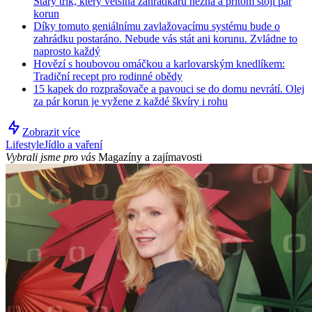
Starý trik, který většina zahrádkářů nezná a přitom stojí pár
korun
Díky tomuto geniálnímu zavlažovacímu systému bude o
zahrádku postaráno. Nebude vás stát ani korunu. Zvládne to
naprosto každý
Hovězí s houbovou omáčkou a karlovarským knedlíkem:
Tradiční recept pro rodinné obědy
15 kapek do rozprašovače a pavouci se do domu nevrátí. Olej
za pár korun je vyžene z každé škvíry i rohu
Zobrazit více
Lifestyle
Jídlo a vaření
Vybrali jsme pro vás
Magazíny a zajímavosti