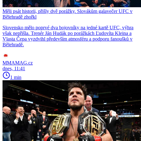
Měli psát historii, přišly dvě porážky. Slovákům galavečer UFC v
Bělehradě zhořkl
Slovensko mělo poprvé dva bojovníky na jedné kartě UFC, výhra
však nepřišla. Trenér Ján Hudák po porážkách Ľudovíta Kleina a
Vlasta Čepa vyzdvihl především atmosféru a podporu fanoušků v
Bělehradě.
MMAMAG.cz
dnes, 11:41
1 min