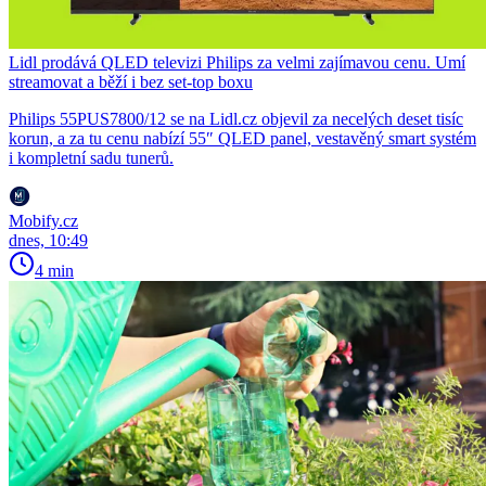
Lidl prodává QLED televizi Philips za velmi zajímavou cenu. Umí
streamovat a běží i bez set-top boxu
Philips 55PUS7800/12 se na Lidl.cz objevil za necelých deset tisíc
korun, a za tu cenu nabízí 55″ QLED panel, vestavěný smart systém
i kompletní sadu tunerů.
Mobify.cz
dnes, 10:49
4 min