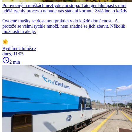
Po ovocných muškách nezbyde ani stopa. Tato geniální past s nimi
udělá rychlý proces a nebude vás stát ani korunu. Zvládne to každý
Ovocné mušky se dostanou prakticky do každé domácnosti. A
protože se velmi rychle množí, není snadné se jich zbavit. Několik
možností tu ale je.
BydlímeÚtulně.cz
dnes, 11:05
2 min