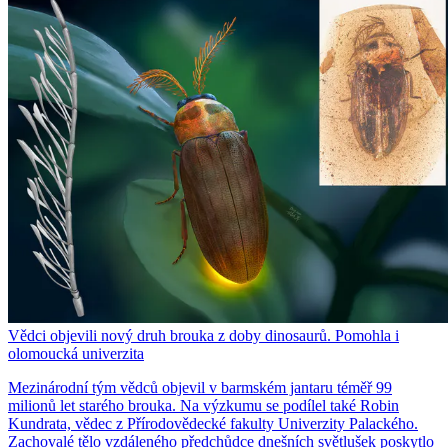
Vědci objevili nový druh brouka z doby dinosaurů. Pomohla i
olomoucká univerzita
Mezinárodní tým vědců objevil v barmském jantaru téměř 99
milionů let starého brouka. Na výzkumu se podílel také Robin
Kundrata, vědec z Přírodovědecké fakulty Univerzity Palackého.
Zachovalé tělo vzdáleného předchůdce dnešních světlušek poskytlo