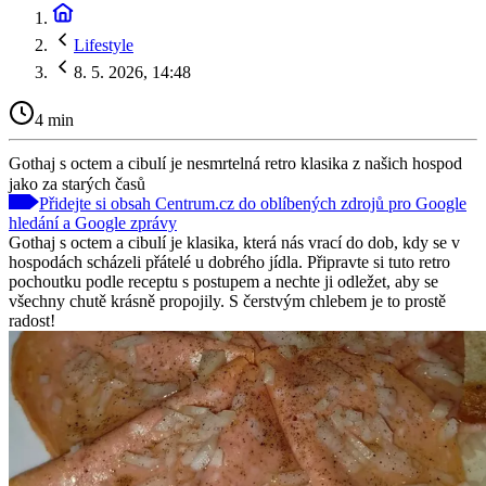
Lifestyle
8. 5. 2026, 14:48
4 min
Gothaj s octem a cibulí je nesmrtelná retro klasika z našich hospod
jako za starých časů
Přidejte si obsah Centrum.cz do oblíbených zdrojů pro Google
hledání a Google zprávy
Gothaj s octem a cibulí je klasika, která nás vrací do dob, kdy se v
hospodách scházeli přátelé u dobrého jídla. Připravte si tuto retro
pochoutku podle receptu s postupem a nechte ji odležet, aby se
všechny chutě krásně propojily. S čerstvým chlebem je to prostě
radost!