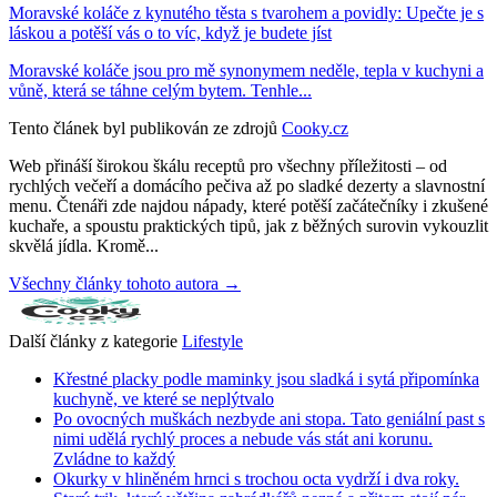
Moravské koláče z kynutého těsta s tvarohem a povidly: Upečte je s
láskou a potěší vás o to víc, když je budete jíst
Moravské koláče jsou pro mě synonymem neděle, tepla v kuchyni a
vůně, která se táhne celým bytem. Tenhle...
Tento článek byl publikován ze zdrojů
Cooky.cz
Web přináší širokou škálu receptů pro všechny příležitosti – od
rychlých večeří a domácího pečiva až po sladké dezerty a slavnostní
menu. Čtenáři zde najdou nápady, které potěší začátečníky i zkušené
kuchaře, a spoustu praktických tipů, jak z běžných surovin vykouzlit
skvělá jídla. Kromě...
Všechny články tohoto autora →
Další články z kategorie
Lifestyle
Křestné placky podle maminky jsou sladká i sytá připomínka
kuchyně, ve které se neplýtvalo
Po ovocných muškách nezbyde ani stopa. Tato geniální past s
nimi udělá rychlý proces a nebude vás stát ani korunu.
Zvládne to každý
Okurky v hliněném hrnci s trochou octa vydrží i dva roky.