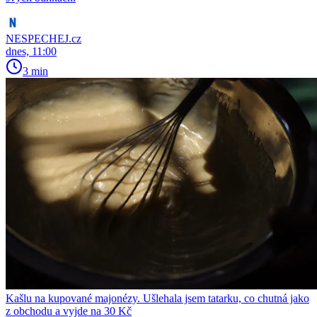
NESPECHEJ.cz
dnes, 11:00
3 min
Kašlu na kupované majonézy. Ušlehala jsem tatarku, co chutná jako
z obchodu a vyjde na 30 Kč