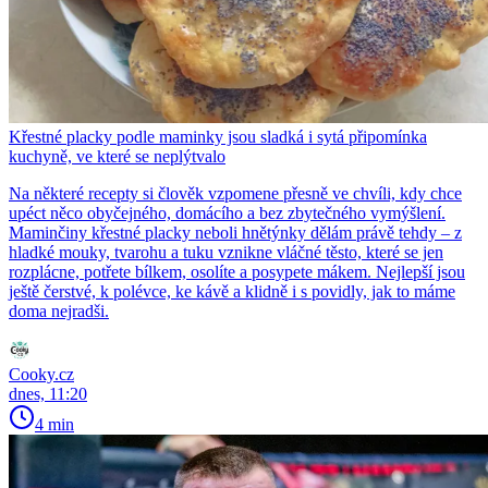
Křestné placky podle maminky jsou sladká i sytá připomínka
kuchyně, ve které se neplýtvalo
Na některé recepty si člověk vzpomene přesně ve chvíli, kdy chce
upéct něco obyčejného, domácího a bez zbytečného vymýšlení.
Maminčiny křestné placky neboli hnětýnky dělám právě tehdy – z
hladké mouky, tvarohu a tuku vznikne vláčné těsto, které se jen
rozplácne, potřete bílkem, osolíte a posypete mákem. Nejlepší jsou
ještě čerstvé, k polévce, ke kávě a klidně i s povidly, jak to máme
doma nejradši.
Cooky.cz
dnes, 11:20
4 min