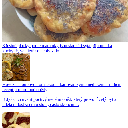
Křestné placky podle maminky jsou sladká i sytá připomínka
kuchyně, ve které se neplýtvalo
Hovězí s houbovou omáčkou a karlovarským knedlíkem: Tradiční
recept pro rodinné obědy
Když chci uvařit poctivý nedělní oběd, který provoní celý byt a
udělá radost všem u stolu, často skončím...