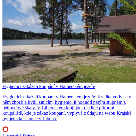
Hygienici zakázali koupání v Hamerském jezeře
Hygienici zakázali koupání v Hamerském jezeře. Kvalita vody se v
něm zhoršila kvůli sinicím, hygienici ji hodnotí pátým stupněm z
pětibodové škály. V Libereckém kraji jde o jediné přírodní
koupaliště, kde je zákaz koupání, vyplývá z údajů na webu Krajské
hygienické stanice v Liberci.