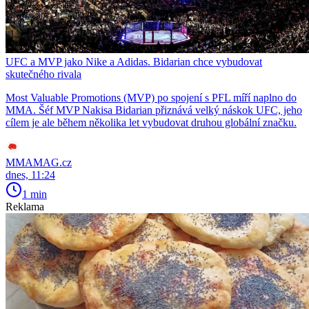
UFC a MVP jako Nike a Adidas. Bidarian chce vybudovat
skutečného rivala
Most Valuable Promotions (MVP) po spojení s PFL míří naplno do
MMA. Šéf MVP Nakisa Bidarian přiznává velký náskok UFC, jeho
cílem je ale během několika let vybudovat druhou globální značku.
MMAMAG.cz
dnes, 11:24
1 min
Reklama