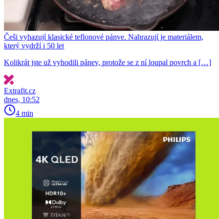
Češi vyhazují klasické teflonové pánve. Nahrazují je materiálem,
který vydrží i 50 let
Kolikrát jste už vyhodili pánev, protože se z ní loupal povrch a […]
Extrafit.cz
dnes, 10:52
4 min