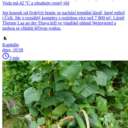
Voda má 42 °C a obsahuje cenný jód
Jen kousek od českých hranic se nachází termální lázně, které milují
i Češi. Jde o rozsáhlý komplex s rozlohou více než 7 800 m². Lázně
Therme Laa an der Thaya leží ve vinařské oblasti Weinviertel a
mohou se chlubit léčivou vodou.
Kapitalio
dnes, 10:58
3 min