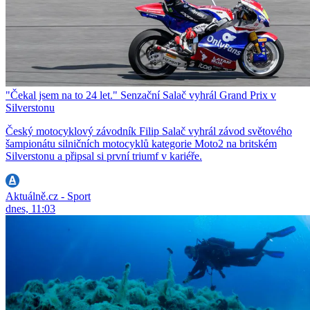
"Čekal jsem na to 24 let." Senzační Salač vyhrál Grand Prix v
Silverstonu
Český motocyklový závodník Filip Salač vyhrál závod světového
šampionátu silničních motocyklů kategorie Moto2 na britském
Silverstonu a připsal si první triumf v kariéře.
Aktuálně.cz - Sport
dnes, 11:03