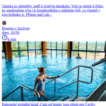
Tatarka ze skleničky patří k českým klasikám. Vozí se domů k řízku,
ke smaženému sýru i k bramborákům a málokdo řeší, co vlastně v
tom kelímku je. Přitom stačí pár...
Bruneta v kuchyni
dnes, 10:59
4 min
Rakouské termální lázně 2 km od hranic jsou rájem pro Čechy.