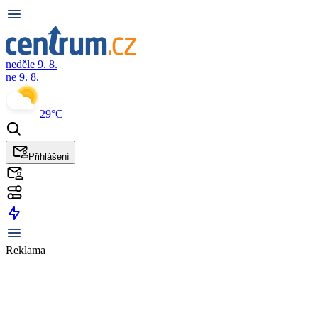
neděle 9. 8.
ne 9. 8.
29°C
Přihlášení
Reklama