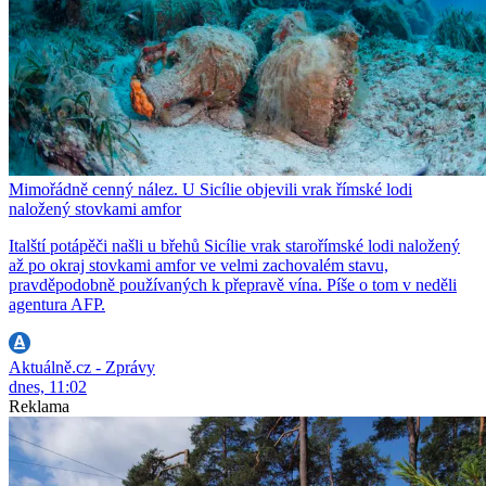
Mimořádně cenný nález. U Sicílie objevili vrak římské lodi
naložený stovkami amfor
Italští potápěči našli u břehů Sicílie vrak starořímské lodi naložený
až po okraj stovkami amfor ve velmi zachovalém stavu,
pravděpodobně používaných k přepravě vína. Píše o tom v neděli
agentura AFP.
Aktuálně.cz - Zprávy
dnes, 11:02
Reklama