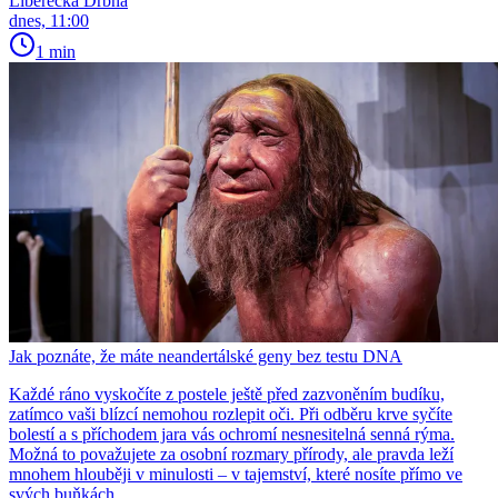
Liberecká Drbna
dnes, 11:00
1 min
Jak poznáte, že máte neandertálské geny bez testu DNA
Každé ráno vyskočíte z postele ještě před zazvoněním budíku,
zatímco vaši blízcí nemohou rozlepit oči. Při odběru krve syčíte
bolestí a s příchodem jara vás ochromí nesnesitelná senná rýma.
Možná to považujete za osobní rozmary přírody, ale pravda leží
mnohem hlouběji v minulosti – v tajemství, které nosíte přímo ve
svých buňkách.