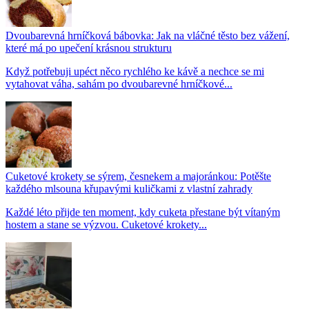
Dvoubarevná hrníčková bábovka: Jak na vláčné těsto bez vážení,
které má po upečení krásnou strukturu
Když potřebuji upéct něco rychlého ke kávě a nechce se mi
vytahovat váha, sahám po dvoubarevné hrníčkové...
Cuketové krokety se sýrem, česnekem a majoránkou: Potěšte
každého mlsouna křupavými kuličkami z vlastní zahrady
Každé léto přijde ten moment, kdy cuketa přestane být vítaným
hostem a stane se výzvou. Cuketové krokety...