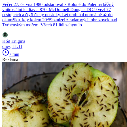
Večer 27. června 1980 odstartoval z Boloně do Palerma běžný
vnitrostátní let Itavia 870. McDonnell Douglas DC-9 vezl 77
cestujících a čtyři členy posádky. Let probíhal normálně až do
okamžiku, kdy kolem 20:59 zmizel z radarových obrazovek nad
Tyrhénským mořem. Všech 81 lidí zahynulo.
Kód Enigma
dnes, 11:11
7 min
Reklama