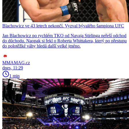
Blachowicz ve 43 letech nekončí. Vyzval bývalého šampiona UFC
Jan Blachowicz po rychlém TKO od Navaja Stirlinga neřeší odchod
do důchodu. Naopak si řekl o Roberta Whittakera, který po přestupu
do polotěžké váhy hledá další velké jméno.
MMAMAG.cz
dnes, 11:29
1 min