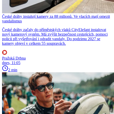
České dráhy instalují kamery za 88 milionů. Ve vlacích mají omezit
vandalismus
České dráhy začaly do příměstských vlaků CityElefant instalovat
nový kamerový systém. Má zvýšit bezpečnost cestujících, pomoci
policii při vyšetřování i odradit vandaly. Do podzimu 2027 se
kamery objeví v celkem 55 soupravách.
Pražská Drbna
dnes, 11:05
2 min