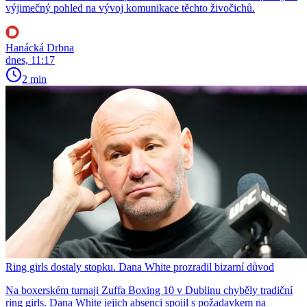
výjimečný pohled na vývoj komunikace těchto živočichů.
Hanácká Drbna
dnes, 11:17
2 min
Ring girls dostaly stopku. Dana White prozradil bizarní důvod
Na boxerském turnaji Zuffa Boxing 10 v Dublinu chyběly tradiční
ring girls. Dana White jejich absenci spojil s požadavkem na