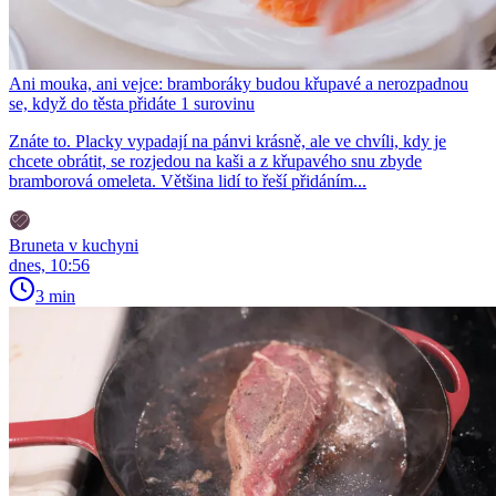
Ani mouka, ani vejce: bramboráky budou křupavé a nerozpadnou
se, když do těsta přidáte 1 surovinu
Znáte to. Placky vypadají na pánvi krásně, ale ve chvíli, kdy je
chcete obrátit, se rozjedou na kaši a z křupavého snu zbyde
bramborová omeleta. Většina lidí to řeší přidáním...
Bruneta v kuchyni
dnes, 10:56
3 min