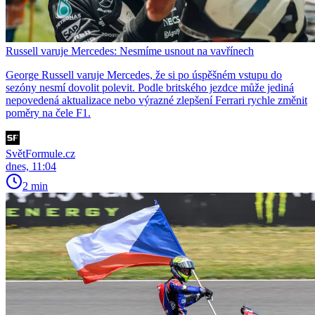
Russell varuje Mercedes: Nesmíme usnout na vavřínech
George Russell varuje Mercedes, že si po úspěšném vstupu do
sezóny nesmí dovolit polevit. Podle britského jezdce může jediná
nepovedená aktualizace nebo výrazné zlepšení Ferrari rychle změnit
poměry na čele F1.
SvětFormule.cz
dnes, 11:04
2 min