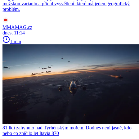
mužskou variantu a přidal vysvětlení, které má jeden geografický
problém.
MMAMAG.cz
dnes, 11:14
1 min
81 lidí zahynulo nad Tyrhénským mořem. Dodnes není jasné, kdo
nebo co zničilo let Itavia 870