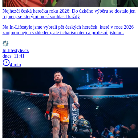
Nejhezčí česká herečka roku 2026: Do úzkého výběru se dostalo jen
5 jmen, se kterými musí souhlasit každý
Na In-Lifestyle jsme vybrali pět českých hereček, které v roce 2026
zaujmou nejen vzhledem, ale i charismatem a profesní jistotou.
In-lifestyle.cz
dnes, 11:41
4 min