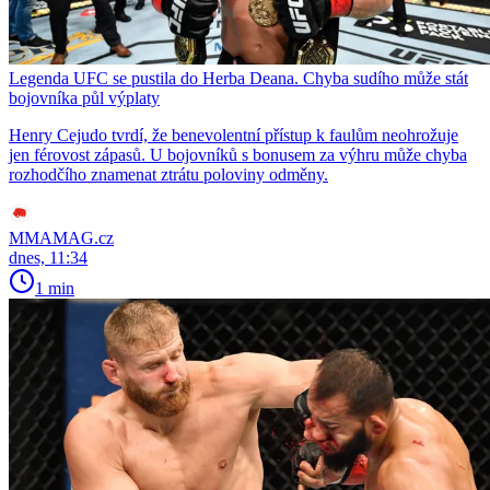
Legenda UFC se pustila do Herba Deana. Chyba sudího může stát
bojovníka půl výplaty
Henry Cejudo tvrdí, že benevolentní přístup k faulům neohrožuje
jen férovost zápasů. U bojovníků s bonusem za výhru může chyba
rozhodčího znamenat ztrátu poloviny odměny.
MMAMAG.cz
dnes, 11:34
1 min