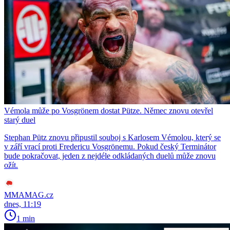
Vémola může po Vosgrönem dostat Pütze. Němec znovu otevřel
starý duel
Stephan Pütz znovu připustil souboj s Karlosem Vémolou, který se
v září vrací proti Fredericu Vosgrönemu. Pokud český Terminátor
bude pokračovat, jeden z nejdéle odkládaných duelů může znovu
ožít.
MMAMAG.cz
dnes, 11:19
1 min