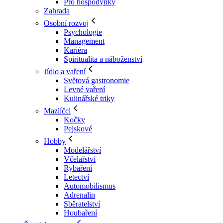
Pro hospodyňky
Zahrada
Osobní rozvoj
Psychologie
Management
Kariéra
Spiritualita a náboženství
Jídlo a vaření
Světová gastronomie
Levné vaření
Kulinářské triky
Mazlíčci
Kočky
Pejskové
Hobby
Modelářství
Včelařství
Rybaření
Letectví
Automobilismus
Adrenalin
Sběratelství
Houbaření