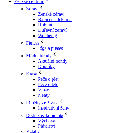
Ženské centrum
Zdraví
Ženské zdraví
Babiččina lékárna
Hubnutí
Duševní zdraví
Wellbeing
Fitness
Jóga a pilates
Módní trendy
Aktuální trendy
Doplňky
Krása
Péče o pleť
Péče o tělo
Vlasy
Nehty
Příběhy ze života
Inspirativní ženy
Rodina & komunita
Výchova
Přátelství
Vztahy