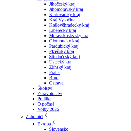
Jihočeský kraj
Jihomoravský kraj
Karlovarský kraj
Kraj Vysočina
Králověhradecký kraj
Liberecký kraj
Moravskoslezský kraj
Olomoucký kraj
Pardubický kraj
Plzeňský kraj
Středočeský kraj
Ústecký kraj
Zlínský kraj
Praha
Brno
Ostrava
Školství
Zdravotnictví
Politika
O počasí
Volby 2026
Zahraničí
Evropa
Slovensko