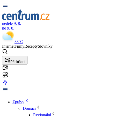
neděle 9. 8.
ne 9. 8.
33°C
Internet
Firmy
Recepty
Slovníky
Přihlášení
Zprávy
Domácí
Regionální