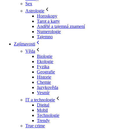
Sex
Astrologie
Horoskopy
Tarot a karty
Andělé a tajemná znamení
Numerologie
Tajemno
Zajímavosti
Věda
Biologie
Ekologie
Fyzika
Geografie
Historie
Chemie
Jazykověda
Vesmír
IT a technologie
Digital
Mobil
Technologie
Trendy
True crime