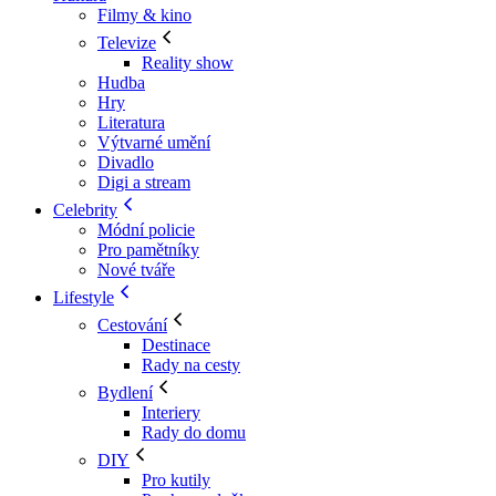
Filmy & kino
Televize
Reality show
Hudba
Hry
Literatura
Výtvarné umění
Divadlo
Digi a stream
Celebrity
Módní policie
Pro pamětníky
Nové tváře
Lifestyle
Cestování
Destinace
Rady na cesty
Bydlení
Interiery
Rady do domu
DIY
Pro kutily