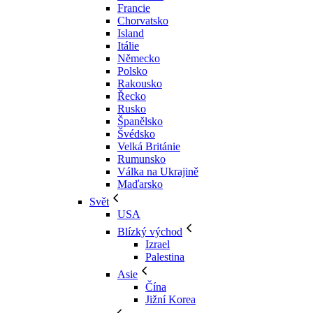
Francie
Chorvatsko
Island
Itálie
Německo
Polsko
Rakousko
Řecko
Rusko
Španělsko
Švédsko
Velká Británie
Rumunsko
Válka na Ukrajině
Maďarsko
Svět
USA
Blízký východ
Izrael
Palestina
Asie
Čína
Jižní Korea