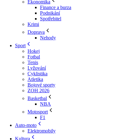
Ekonomika
Finance a burza
Podnikání
Spotřebitel
Krimi
Doprava
Nehody
Sport
Hokej
Fotbal
Tenis
Lyžování
Cyklistika
Atletika
Bojové sporty
ZOH 2026
Basketbal
NBA
Motosport
F1
Auto-moto
Elektromobily
Kultura