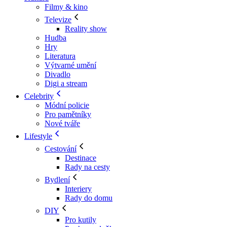
Filmy & kino
Televize
Reality show
Hudba
Hry
Literatura
Výtvarné umění
Divadlo
Digi a stream
Celebrity
Módní policie
Pro pamětníky
Nové tváře
Lifestyle
Cestování
Destinace
Rady na cesty
Bydlení
Interiery
Rady do domu
DIY
Pro kutily