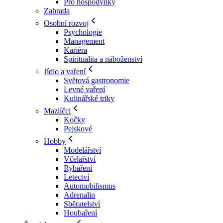
Pro hospodyňky
Zahrada
Osobní rozvoj
Psychologie
Management
Kariéra
Spiritualita a náboženství
Jídlo a vaření
Světová gastronomie
Levné vaření
Kulinářské triky
Mazlíčci
Kočky
Pejskové
Hobby
Modelářství
Včelařství
Rybaření
Letectví
Automobilismus
Adrenalin
Sběratelství
Houbaření