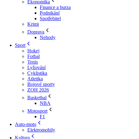
Ekonomika
Finance a burza
Podnikání
Spotřebitel
Krimi
Doprava
Nehody
Sport
Hokej
Fotbal
Tenis
Lyžování
Cyklistika
Atletika
Bojové sporty
ZOH 2026
Basketbal
NBA
Motosport
F1
Auto-moto
Elektromobily
Kultura