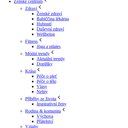
Ženské centrum
Zdraví
Ženské zdraví
Babiččina lékárna
Hubnutí
Duševní zdraví
Wellbeing
Fitness
Jóga a pilates
Módní trendy
Aktuální trendy
Doplňky
Krása
Péče o pleť
Péče o tělo
Vlasy
Nehty
Příběhy ze života
Inspirativní ženy
Rodina & komunita
Výchova
Přátelství
Vztahy