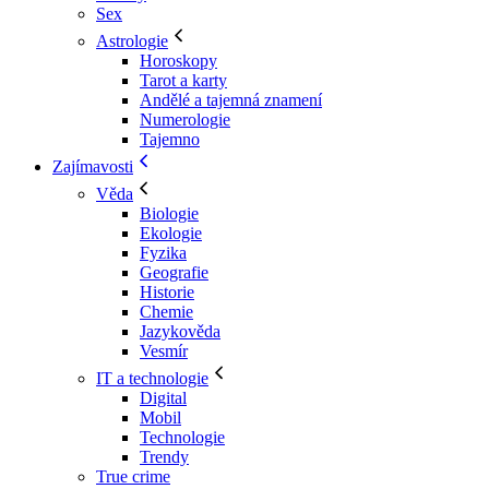
Sex
Astrologie
Horoskopy
Tarot a karty
Andělé a tajemná znamení
Numerologie
Tajemno
Zajímavosti
Věda
Biologie
Ekologie
Fyzika
Geografie
Historie
Chemie
Jazykověda
Vesmír
IT a technologie
Digital
Mobil
Technologie
Trendy
True crime