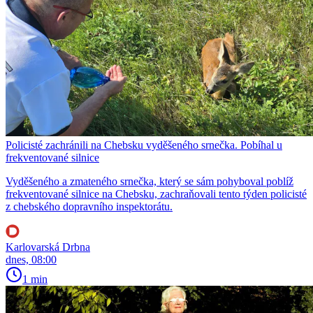
Policisté zachránili na Chebsku vyděšeného srnečka. Pobíhal u
frekventované silnice
Vyděšeného a zmateného srnečka, který se sám pohyboval poblíž
frekventované silnice na Chebsku, zachraňovali tento týden policisté
z chebského dopravního inspektorátu.
Karlovarská Drbna
dnes, 08:00
1 min