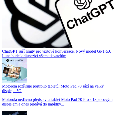
ChatGPT ruší limity pro textové konverzace. Nový model GPT-5.6
Luna bude k dispozici všem uživatelům
Motorola rozšiřuje portfolio tabletů: Moto Pad 70 sází na velký
displej a 5G
Motorola nedávno představila tablet Moto Pad 70 Pro s 13palcovým
displejem a dnes přidává do nabídky...