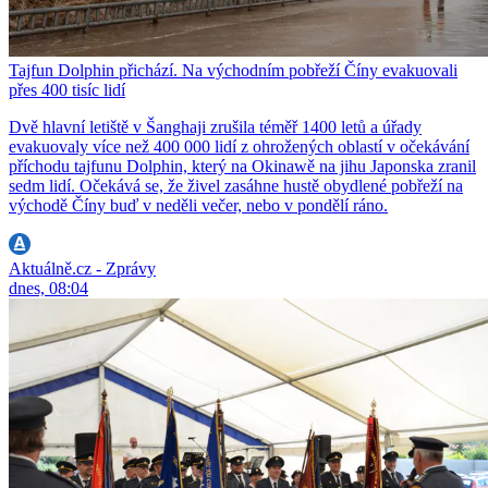
Tajfun Dolphin přichází. Na východním pobřeží Číny evakuovali
přes 400 tisíc lidí
Dvě hlavní letiště v Šanghaji zrušila téměř 1400 letů a úřady
evakuovaly více než 400 000 lidí z ohrožených oblastí v očekávání
příchodu tajfunu Dolphin, který na Okinawě na jihu Japonska zranil
sedm lidí. Očekává se, že živel zasáhne hustě obydlené pobřeží na
východě Číny buď v neděli večer, nebo v pondělí ráno.
Aktuálně.cz - Zprávy
dnes, 08:04