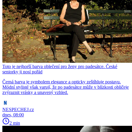
Toto je nejhorší barva oblečení pro ženy pro padesátce. České
seniorky ji nosí pořád
Černá barva je symbolem elegance a opticky zeštíhluje postavu.
Módní stylisté však varují, že po padesátce může v blízkosti obličeje
zvýraznit vrásky a unavený vzhled.
NESPECHEJ.cz
dnes, 08:00
2 min