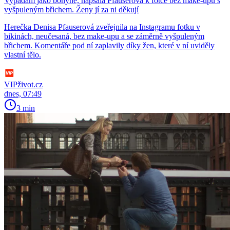
Vypadám jako bohyně, napsala Pfauserová k fotce bez make-upu s
vyšpuleným břichem. Ženy jí za ni děkují
Herečka Denisa Pfauserová zveřejnila na Instagramu fotku v
bikinách, neučesaná, bez make-upu a se záměrně vyšpuleným
břichem. Komentáře pod ní zaplavily díky žen, které v ní uviděly
vlastní tělo.
VIPživot.cz
dnes, 07:49
3 min