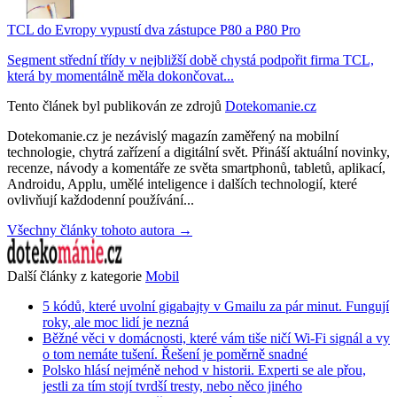
TCL do Evropy vypustí dva zástupce P80 a P80 Pro
Segment střední třídy v nejbližší době chystá podpořit firma TCL,
která by momentálně měla dokončovat...
Tento článek byl publikován ze zdrojů
Dotekomanie.cz
Dotekomanie.cz je nezávislý magazín zaměřený na mobilní
technologie, chytrá zařízení a digitální svět. Přináší aktuální novinky,
recenze, návody a komentáře ze světa smartphonů, tabletů, aplikací,
Androidu, Applu, umělé inteligence i dalších technologií, které
ovlivňují každodenní používání...
Všechny články tohoto autora →
Další články z kategorie
Mobil
5 kódů, které uvolní gigabajty v Gmailu za pár minut. Fungují
roky, ale moc lidí je nezná
Běžné věci v domácnosti, které vám tiše ničí Wi-Fi signál a vy
o tom nemáte tušení. Řešení je poměrně snadné
Polsko hlásí nejméně nehod v historii. Experti se ale přou,
jestli za tím stojí tvrdší tresty, nebo něco jiného