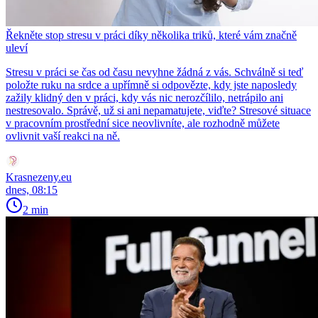
Řekněte stop stresu v práci díky několika triků, které vám značně
uleví
Stresu v práci se čas od času nevyhne žádná z vás. Schválně si teď
položte ruku na srdce a upřímně si odpovězte, kdy jste naposledy
zažily klidný den v práci, kdy vás nic nerozčílilo, netrápilo ani
nestresovalo. Správě, už si ani nepamatujete, viďte? Stresové situace
v pracovním prostřední sice neovlivníte, ale rozhodně můžete
ovlivnit vaší reakci na ně.
Krasnezeny.eu
dnes, 08:15
2 min