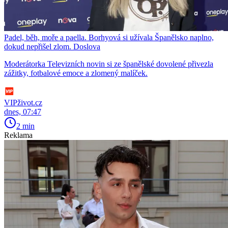
Padel, běh, moře a paella. Borhyová si užívala Španělsko naplno,
dokud nepřišel zlom. Doslova
Moderátorka Televizních novin si ze španělské dovolené přivezla
zážitky, fotbalové emoce a zlomený malíček.
VIPživot.cz
dnes, 07:47
2 min
Reklama