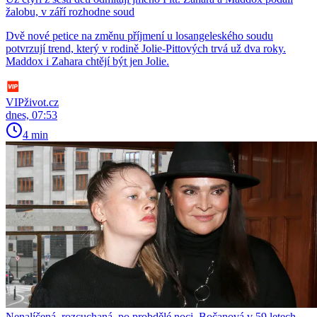
žalobu, v září rozhodne soud
Dvě nové petice na změnu příjmení u losangeleského soudu
potvrzují trend, který v rodině Jolie-Pittových trvá už dva roky.
Maddox i Zahara chtějí být jen Jolie.
VIPživot.cz
dnes, 07:53
4 min
Nenalíčená, rozcuchaná, po probdělé noci. Bočanová v 59 letech