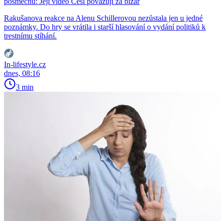
posměchu: Její video Češi považují za bizár
Rakušanova reakce na Alenu Schillerovou nezůstala jen u jedné
poznámky. Do hry se vrátila i starší hlasování o vydání politiků k
trestnímu stíhání.
In-lifestyle.cz
dnes, 08:16
3 min