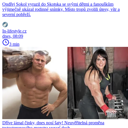
Ondřej Sokol vyrazil do Skotska se svými dětmi a fanouškům
výjimečně ukázal rodinné snímky. Místo tropů zvolili útesy, vítr a
severní pobřeží.
In-lifestyle.cz
dnes, 08:09
3 min
Dříve lámal činky, dnes nosí šaty! Neuvěřitelná proměna
testosteronového monstra vyrazí dech