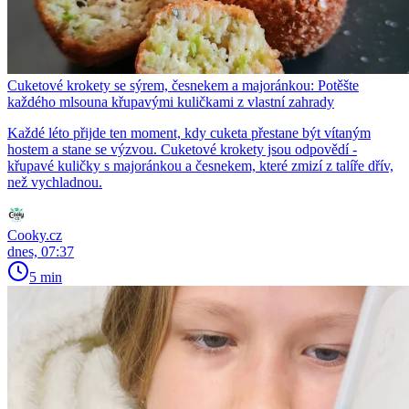
Cuketové krokety se sýrem, česnekem a majoránkou: Potěšte
každého mlsouna křupavými kuličkami z vlastní zahrady
Každé léto přijde ten moment, kdy cuketa přestane být vítaným
hostem a stane se výzvou. Cuketové krokety jsou odpovědí -
křupavé kuličky s majoránkou a česnekem, které zmizí z talíře dřív,
než vychladnou.
Cooky.cz
dnes, 07:37
5 min