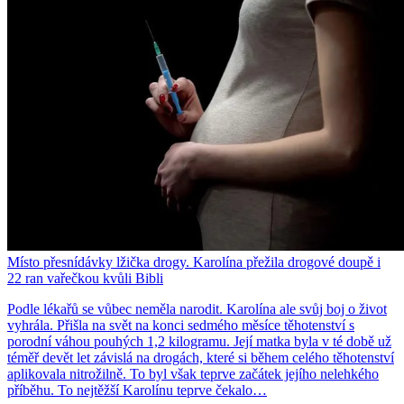
Místo přesnídávky lžička drogy. Karolína přežila drogové doupě i
22 ran vařečkou kvůli Bibli
Podle lékařů se vůbec neměla narodit. Karolína ale svůj boj o život
vyhrála. Přišla na svět na konci sedmého měsíce těhotenství s
porodní váhou pouhých 1,2 kilogramu. Její matka byla v té době už
téměř devět let závislá na drogách, které si během celého těhotenství
aplikovala nitrožilně. To byl však teprve začátek jejího nelehkého
příběhu. To nejtěžší Karolínu teprve čekalo…