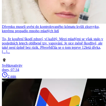
Dívenku museli uvést do kontrolovaného kómatu kvůli zlozvyku,
kterému propadlo mnoho mladých lidí
To, že kouření škodí zdraví, ví každý. Mezi mladými se však stalo v
posledních letech oblíbené tzv. vapování. Je sice méně škodlivé, ale
také není úplně bez rizik. Přesvědčila se o tom teprve 12letá dívka,
[...]...
Světkreativity
dnes, 07:34
2 min