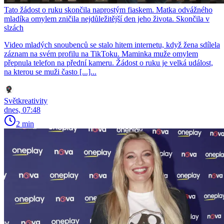
Tato žádost o ruku skončila naprostým fiaskem. Matka odvážného
mladíka omylem zničila nejdůležitější den jeho života. Skončila v
slzách
Video mladých snoubenců se stalo hitem internetu, když žena sdílela
záznam na svém profilu na TikToku. Maminka muže omylem
přepnula telefon na přední kameru. Žádost o ruku je velká událost,
na kterou se muži často [...]...
Světkreativity
dnes, 07:48
2 min