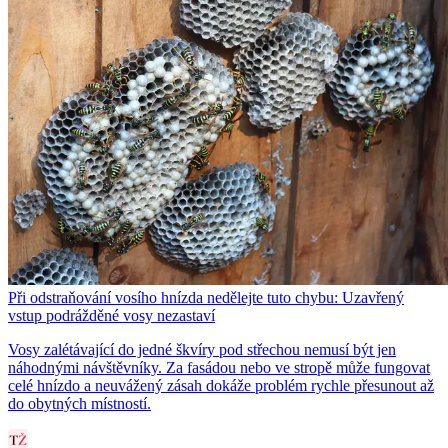
Při odstraňování vosího hnízda nedělejte tuto chybu: Uzavřený
vstup podrážděné vosy nezastaví
Vosy zalétávající do jedné škvíry pod střechou nemusí být jen
náhodnými návštěvníky. Za fasádou nebo ve stropě může fungovat
celé hnízdo a neuvážený zásah dokáže problém rychle přesunout až
do obytných místností.