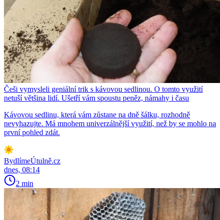
Češi vymysleli geniální trik s kávovou sedlinou. O tomto využití
netuší většina lidí. Ušetří vám spoustu peněz, námahy i času
Kávovou sedlinu, která vám zůstane na dně šálku, rozhodně
nevyhazujte. Má mnohem univerzálnější využití, než by se mohlo na
první pohled zdát.
BydlímeÚtulně.cz
dnes, 08:14
2 min