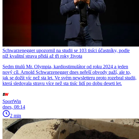
Schwarzenegger upozornil na studii se 103 tisíci účastníky, podle
níž kvalitní strava přidá až tři roky života
Sedm titulů Mr. Olympia, kardiostimulátor od roku 2024 a jeden
nový cíl. Arnold Schwarzenegger dnes neřeší obvody paží, ale to,
jak se dožít víc než sta let. Ve svém newsletteru proto rozebral studii,
která sledovala stravu více než sta tisíc lidí po dobu deseti let.
SportWin
dnes, 08:14
2 min