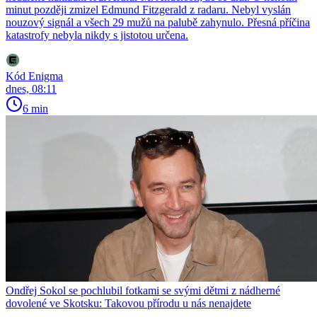
minut později zmizel Edmund Fitzgerald z radaru. Nebyl vyslán
nouzový signál a všech 29 mužů na palubě zahynulo. Přesná příčina
katastrofy nebyla nikdy s jistotou určena.
Kód Enigma
dnes, 08:11
6 min
Ondřej Sokol se pochlubil fotkami se svými dětmi z nádherné
dovolené ve Skotsku: Takovou přírodu u nás nenajdete