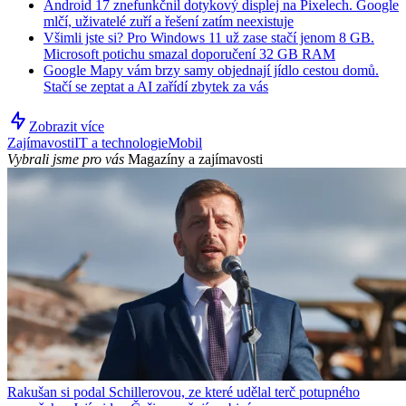
Android 17 znefunkčnil dotykový displej na Pixelech. Google
mlčí, uživatelé zuří a řešení zatím neexistuje
Všimli jste si? Pro Windows 11 už zase stačí jenom 8 GB.
Microsoft potichu smazal doporučení 32 GB RAM
Google Mapy vám brzy samy objednají jídlo cestou domů.
Stačí se zeptat a AI zařídí zbytek za vás
Zobrazit více
Zajímavosti
IT a technologie
Mobil
Vybrali jsme pro vás
Magazíny a zajímavosti
Rakušan si podal Schillerovou, ze které udělal terč potupného