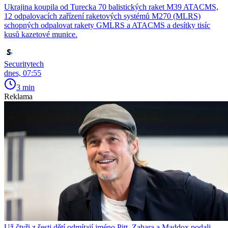
Ukrajina koupila od Turecka 70 balistických raket M39 ATACMS,
12 odpalovacích zařízení raketových systémů M270 (MLRS)
schopných odpalovat rakety GMLRS a ATACMS a desítky tisíc
kusů kazetové munice.
Securitytech
dnes, 07:55
3 min
Reklama
Už čtyři z šesti dětí odmítají jméno Pitt. Zahara a Maddox podali