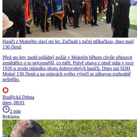
Hasiči z Mokrého slaví sto let. Začínali s ruční stříkačkou, dnes mají
130 členů
Před sto lety mohl pořádný požár v Mokrém během chvíle připravit
zemědělce o to nejcennější, co měli. Právě obava z ohně stála v roce
1926 u zrodu místního sboru dobrovolných hasičů. Dnes má SDH
Mokré 130 členů a na oslavách svého výročí se zábavou rozhodně
nešetřilo.
Budějcká Drbna
dnes, 08:01
2 min
Reklama