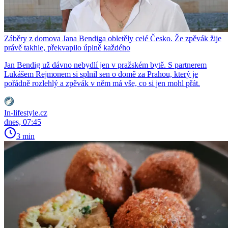
Záběry z domova Jana Bendiga obletěly celé Česko. Že zpěvák žije
právě takhle, překvapilo úplně každého
Jan Bendig už dávno nebydlí jen v pražském bytě. S partnerem
Lukášem Rejmonem si splnil sen o domě za Prahou, který je
pořádně rozlehlý a zpěvák v něm má vše, co si jen mohl přát.
In-lifestyle.cz
dnes, 07:45
3 min