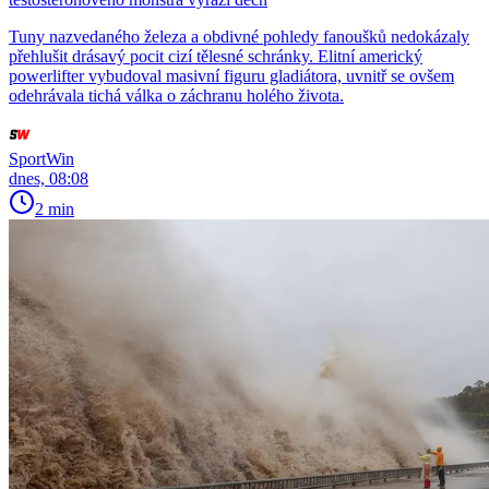
Tuny nazvedaného železa a obdivné pohledy fanoušků nedokázaly
přehlušit drásavý pocit cizí tělesné schránky. Elitní americký
powerlifter vybudoval masivní figuru gladiátora, uvnitř se ovšem
odehrávala tichá válka o záchranu holého života.
SportWin
dnes, 08:08
2 min