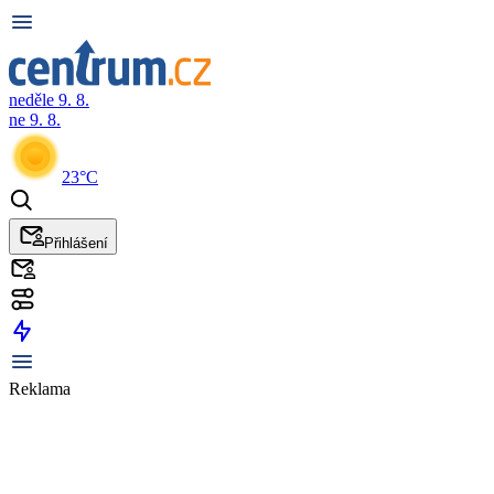
neděle 9. 8.
ne 9. 8.
23°C
Přihlášení
Reklama