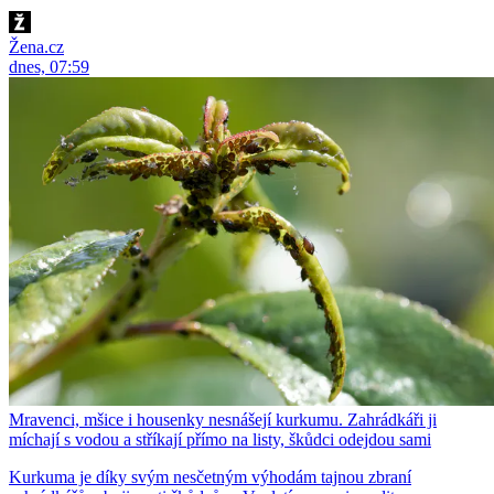
Žena.cz
dnes, 07:59
Mravenci, mšice i housenky nesnášejí kurkumu. Zahrádkáři ji
míchají s vodou a stříkají přímo na listy, škůdci odejdou sami
Kurkuma je díky svým nesčetným výhodám tajnou zbraní