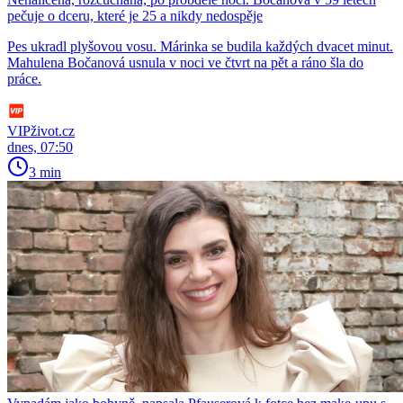
pečuje o dceru, které je 25 a nikdy nedospěje
Pes ukradl plyšovou vosu. Márinka se budila každých dvacet minut.
Mahulena Bočanová usnula v noci ve čtvrt na pět a ráno šla do
práce.
VIPživot.cz
dnes, 07:50
3 min