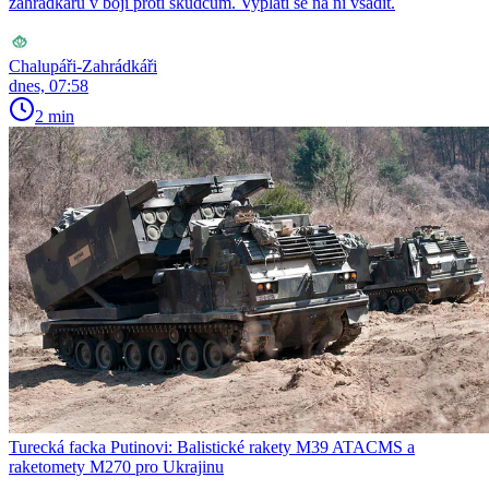
zahrádkářů v boji proti škůdcům. Vyplatí se na ni vsadit.
Chalupáři-Zahrádkáři
dnes, 07:58
2 min
Turecká facka Putinovi: Balistické rakety M39 ATACMS a
raketomety M270 pro Ukrajinu