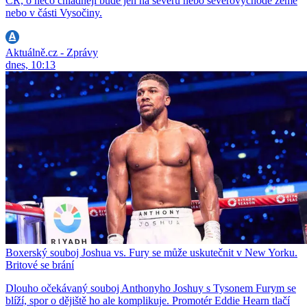
ČR, o něco chladněji bude jen na severu nebo severovýchodě země
nebo v části Vysočiny.
Aktuálně.cz - Zprávy
dnes, 10:13
Boxerský souboj Joshua vs. Fury se může uskutečnit v New Yorku.
Britové se brání
Dlouho očekávaný souboj Anthonyho Joshuy s Tysonem Furym se
blíží, spor o dějiště ho ale komplikuje. Promotér Eddie Hearn tlačí