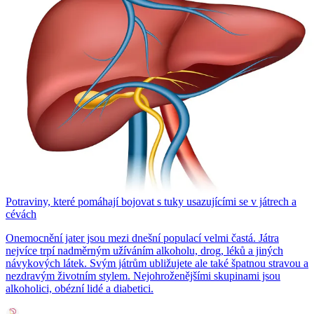
Potraviny, které pomáhají bojovat s tuky usazujícími se v játrech a
cévách
Onemocnění jater jsou mezi dnešní populací velmi častá. Játra
nejvíce trpí nadměrným užíváním alkoholu, drog, léků a jiných
návykových látek. Svým játrům ubližujete ale také špatnou stravou a
nezdravým životním stylem. Nejohroženějšími skupinami jsou
alkoholici, obézní lidé a diabetici.