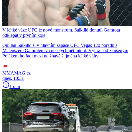
V lehké váze UFC je nové monstrum. Salkilld donutil Gamrota
odklepat v prvním kole
Quillan Salkilld si v hlavním zápase UFC Vegas 120 poradil s
Mateuszem Gamrotem za necelých pět minut. Výhra nad zkušeným
Polákem ho řadí mezi nejžhavější jména lehké váhy.
MMAMAG.cz
dnes, 10:31
1 min