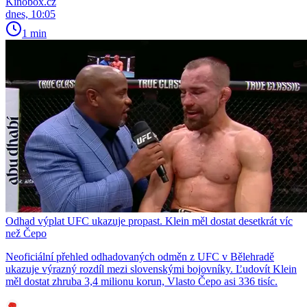
Kinobox.cz
dnes, 10:05
1 min
Odhad výplat UFC ukazuje propast. Klein měl dostat desetkrát víc
než Čepo
Neoficiální přehled odhadovaných odměn z UFC v Bělehradě
ukazuje výrazný rozdíl mezi slovenskými bojovníky. Ľudovít Klein
měl dostat zhruba 3,4 milionu korun, Vlasto Čepo asi 336 tisíc.