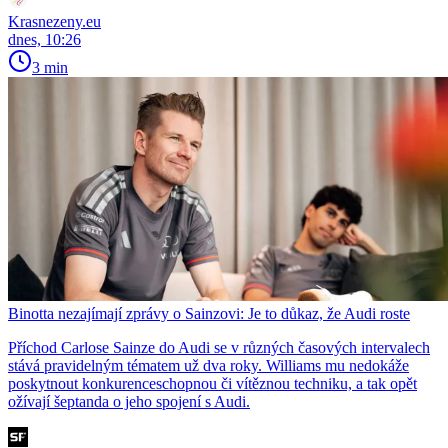
Krasnezeny.eu
dnes, 10:26
3 min
Binotta nezajímají zprávy o Sainzovi: Je to důkaz, že Audi roste
Příchod Carlose Sainze do Audi se v různých časových intervalech
stává pravidelným tématem už dva roky. Williams mu nedokáže
poskytnout konkurenceschopnou či vítěznou techniku, a tak opět
ožívají šeptanda o jeho spojení s Audi.