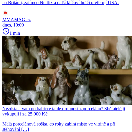
na Británii, zatímco Netflix a další klíčoví hráči preferují USA.
MMAMAG.cz
dnes, 10:09
1 min
Nezůstala vám po babičce tahle drobnost z porcelánu? Sběratelé ji
vykupují i za 25 000 Kč
Malá porcelánová soška, co roky zabírá místo ve vitríně a při
stěhování […]