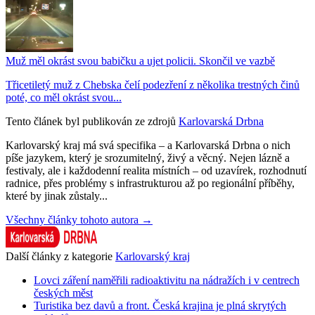
Muž měl okrást svou babičku a ujet policii. Skončil ve vazbě
Třicetiletý muž z Chebska čelí podezření z několika trestných činů
poté, co měl okrást svou...
Tento článek byl publikován ze zdrojů
Karlovarská Drbna
Karlovarský kraj má svá specifika – a Karlovarská Drbna o nich
píše jazykem, který je srozumitelný, živý a věcný. Nejen lázně a
festivaly, ale i každodenní realita místních – od uzavírek, rozhodnutí
radnice, přes problémy s infrastrukturou až po regionální příběhy,
které by jinak zůstaly...
Všechny články tohoto autora →
Další články z kategorie
Karlovarský kraj
Lovci záření naměřili radioaktivitu na nádražích i v centrech
českých měst
Turistika bez davů a front. Česká krajina je plná skrytých