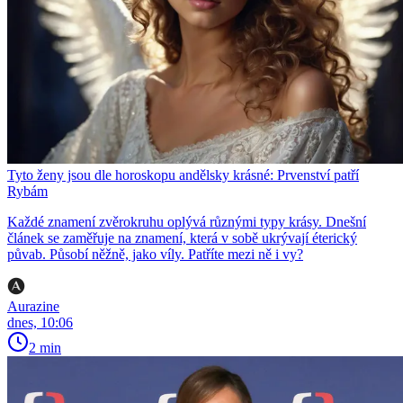
Tyto ženy jsou dle horoskopu andělsky krásné: Prvenství patří
Rybám
Každé znamení zvěrokruhu oplývá různými typy krásy. Dnešní
článek se zaměřuje na znamení, která v sobě ukrývají éterický
půvab. Působí něžně, jako víly. Patříte mezi ně i vy?
Aurazine
dnes, 10:06
2 min