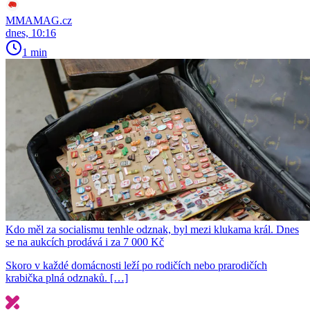
MMAMAG.cz
dnes, 10:16
1 min
Kdo měl za socialismu tenhle odznak, byl mezi klukama král. Dnes
se na aukcích prodává i za 7 000 Kč
Skoro v každé domácnosti leží po rodičích nebo prarodičích
krabička plná odznaků. […]