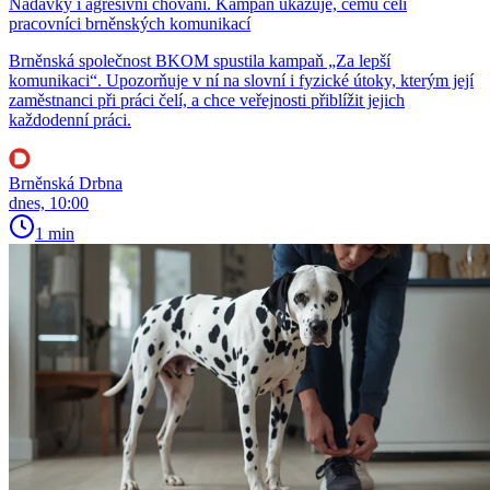
Nadávky i agresivní chování. Kampaň ukazuje, čemu čelí
pracovníci brněnských komunikací
Brněnská společnost BKOM spustila kampaň „Za lepší
komunikaci“. Upozorňuje v ní na slovní i fyzické útoky, kterým její
zaměstnanci při práci čelí, a chce veřejnosti přiblížit jejich
každodenní práci.
Brněnská Drbna
dnes, 10:00
1 min