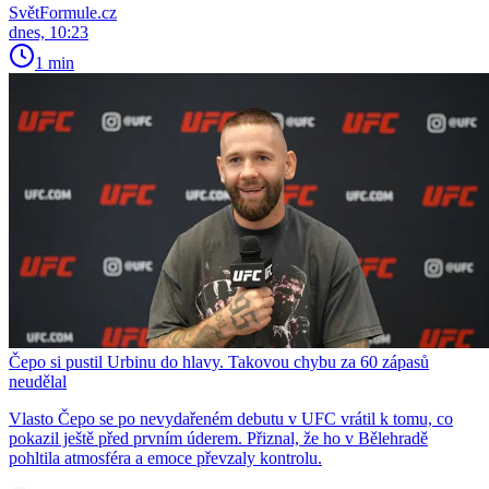
SvětFormule.cz
dnes, 10:23
1 min
Čepo si pustil Urbinu do hlavy. Takovou chybu za 60 zápasů
neudělal
Vlasto Čepo se po nevydařeném debutu v UFC vrátil k tomu, co
pokazil ještě před prvním úderem. Přiznal, že ho v Bělehradě
pohltila atmosféra a emoce převzaly kontrolu.