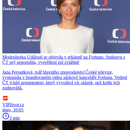
Moderátorka Událostí se objevila v reklamě na Fortunu. Smlouvu s
ČT prý neporušila, vysvětlení zní zvláštně
Jana Peroutková, tvář hlavního zpravodajství České televize,
vystoupila v brandovaném videu sázkové kanceláře Fortuna. Vedení
ČT ji hájí argumentem, který vyvolává víc otázek, než kolik jich
zodpovídá.
VIPživot.cz
dnes, 10:05
3 min