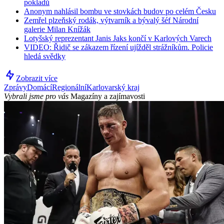
pokladů
Anonym nahlásil bombu ve stovkách budov po celém Česku
Zemřel plzeňský rodák, výtvarník a bývalý šéf Národní
galerie Milan Knížák
Lotyšský reprezentant Janis Jaks končí v Karlových Varech
VIDEO: Řidič se zákazem řízení ujížděl strážníkům. Policie
hledá svědky
Zobrazit více
Zprávy
Domácí
Regionální
Karlovarský kraj
Vybrali jsme pro vás
Magazíny a zajímavosti