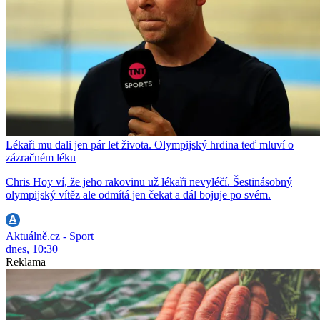
Lékaři mu dali jen pár let života. Olympijský hrdina teď mluví o
zázračném léku
Chris Hoy ví, že jeho rakovinu už lékaři nevyléčí. Šestinásobný
olympijský vítěz ale odmítá jen čekat a dál bojuje po svém.
Aktuálně.cz - Sport
dnes, 10:30
Reklama