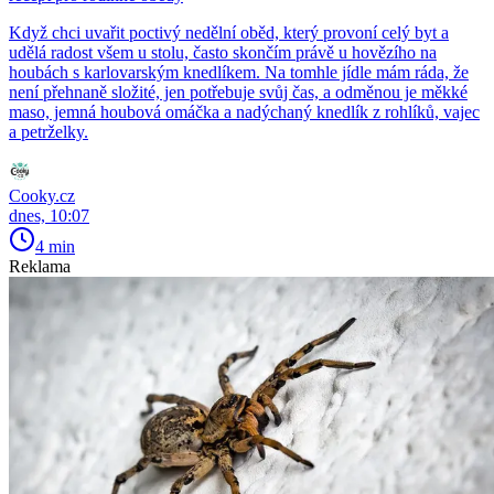
Když chci uvařit poctivý nedělní oběd, který provoní celý byt a
udělá radost všem u stolu, často skončím právě u hovězího na
houbách s karlovarským knedlíkem. Na tomhle jídle mám ráda, že
není přehnaně složité, jen potřebuje svůj čas, a odměnou je měkké
maso, jemná houbová omáčka a nadýchaný knedlík z rohlíků, vajec
a petrželky.
Cooky.cz
dnes, 10:07
4 min
Reklama