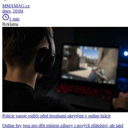
MMAMAG.cz
dnes, 10:04
1 min
Reklama
Policie varuje rodiče před hrozbami ukrytými v online hrách
Online hry jsou pro děti místem zábavy i nových přátelství, ale také