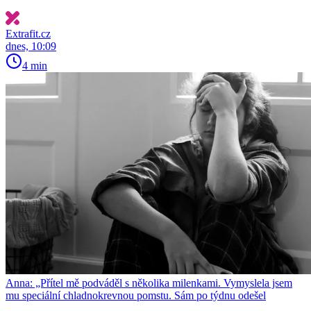
Extrafit.cz
dnes, 10:09
4 min
Anna: „Přítel mě podváděl s několika milenkami. Vymyslela jsem
mu speciální chladnokrevnou pomstu. Sám po týdnu odešel