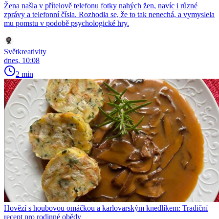
Žena našla v přítelově telefonu fotky nahých žen, navíc i různé
zprávy a telefonní čísla. Rozhodla se, že to tak nenechá, a vymyslela
mu pomstu v podobě psychologické hry.
Světkreativity
dnes, 10:08
2 min
Hovězí s houbovou omáčkou a karlovarským knedlíkem: Tradiční
recept pro rodinné obědy