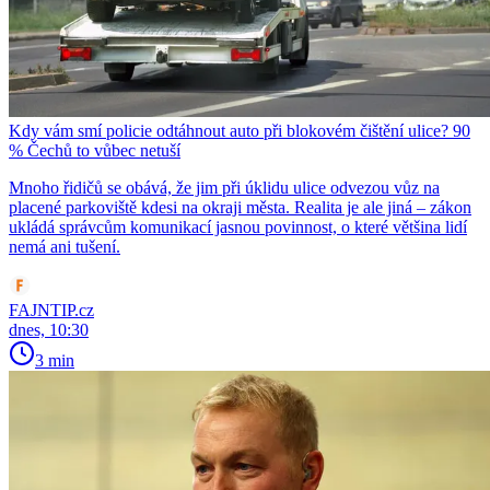
Kdy vám smí policie odtáhnout auto při blokovém čištění ulice? 90
% Čechů to vůbec netuší
Mnoho řidičů se obává, že jim při úklidu ulice odvezou vůz na
placené parkoviště kdesi na okraji města. Realita je ale jiná – zákon
ukládá správcům komunikací jasnou povinnost, o které většina lidí
nemá ani tušení.
FAJNTIP.cz
dnes, 10:30
3 min