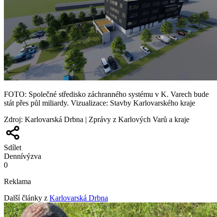
FOTO: Společné středisko záchranného systému v K. Varech bude
stát přes půl miliardy. Vizualizace: Stavby Karlovarského kraje
Zdroj
:
Karlovarská Drbna | Zprávy z Karlových Varů a kraje
Sdílet
Denní
výzva
0
Reklama
Další články z
Karlovarská Drbna