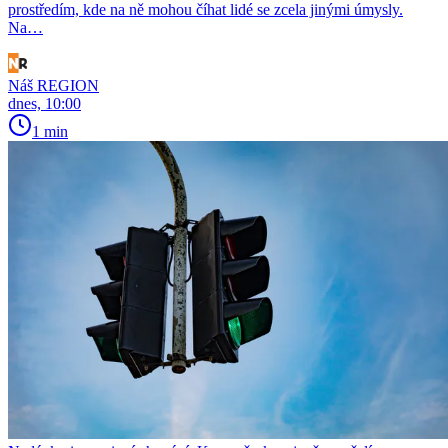
prostředím, kde na ně mohou číhat lidé se zcela jinými úmysly.
Na…
Náš REGION
dnes, 10:00
1 min