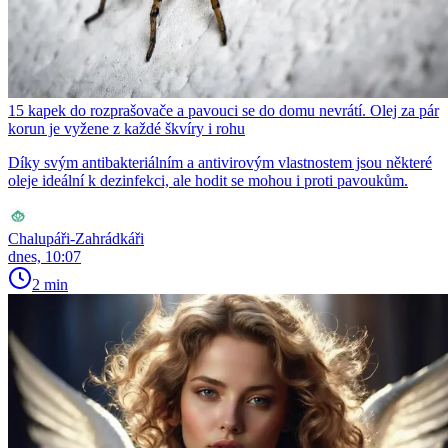
15 kapek do rozprašovače a pavouci se do domu nevrátí. Olej za pár
korun je vyžene z každé škvíry i rohu
Díky svým antibakteriálním a antivirovým vlastnostem jsou některé
oleje ideální k dezinfekci, ale hodit se mohou i proti pavoukům.
Chalupáři-Zahrádkáři
dnes, 10:07
2 min