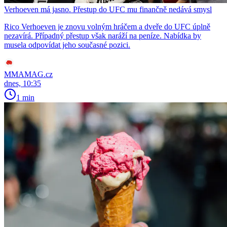
Verhoeven má jasno. Přestup do UFC mu finančně nedává smysl
Rico Verhoeven je znovu volným hráčem a dveře do UFC úplně
nezavírá. Případný přestup však naráží na peníze. Nabídka by
musela odpovídat jeho současné pozici.
MMAMAG.cz
dnes, 10:35
1 min