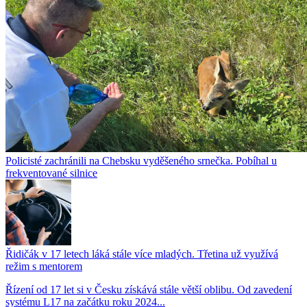
Policisté zachránili na Chebsku vyděšeného srnečka. Pobíhal u
frekventované silnice
Řidičák v 17 letech láká stále více mladých. Třetina už využívá
režim s mentorem
Řízení od 17 let si v Česku získává stále větší oblibu. Od zavedení
systému L17 na začátku roku 2024...