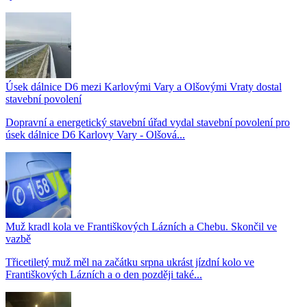
Úsek dálnice D6 mezi Karlovými Vary a Olšovými Vraty dostal
stavební povolení
Dopravní a energetický stavební úřad vydal stavební povolení pro
úsek dálnice D6 Karlovy Vary - Olšová...
Muž kradl kola ve Františkových Lázních a Chebu. Skončil ve
vazbě
Třicetiletý muž měl na začátku srpna ukrást jízdní kolo ve
Františkových Lázních a o den později také...