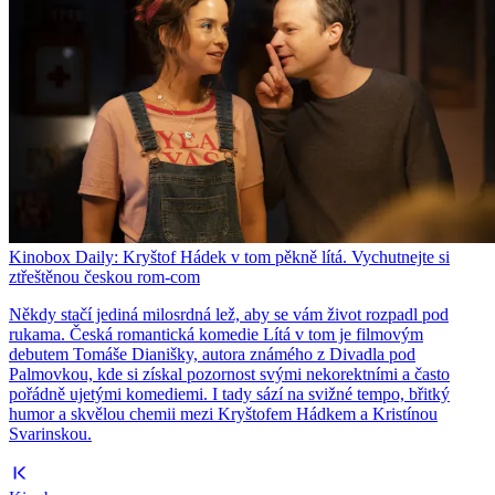
Kinobox Daily: Kryštof Hádek v tom pěkně lítá. Vychutnejte si
ztřeštěnou českou rom-com
Někdy stačí jediná milosrdná lež, aby se vám život rozpadl pod
rukama. Česká romantická komedie Lítá v tom je filmovým
debutem Tomáše Dianišky, autora známého z Divadla pod
Palmovkou, kde si získal pozornost svými nekorektními a často
pořádně ujetými komediemi. I tady sází na svižné tempo, břitký
humor a skvělou chemii mezi Kryštofem Hádkem a Kristínou
Svarinskou.