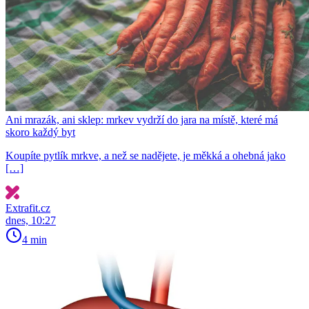
Ani mrazák, ani sklep: mrkev vydrží do jara na místě, které má
skoro každý byt
Koupíte pytlík mrkve, a než se nadějete, je měkká a ohebná jako
[…]
Extrafit.cz
dnes, 10:27
4 min