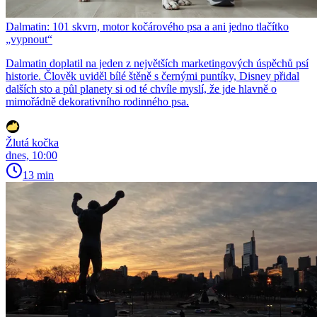
Dalmatin: 101 skvrn, motor kočárového psa a ani jedno tlačítko
„vypnout“
Dalmatin doplatil na jeden z největších marketingových úspěchů psí
historie. Člověk uviděl bílé štěně s černými puntíky, Disney přidal
dalších sto a půl planety si od té chvíle myslí, že jde hlavně o
mimořádně dekorativního rodinného psa.
Žlutá kočka
dnes, 10:00
13 min