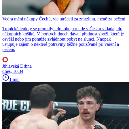
Vedra mění nákupy Čechů, víc utrácejí za zmrzlinu, méně za pečení
Tropické teploty se promítly i do toho, co lidé v Česku vkládají do
nákupních košíků. V horkých dnech dávají přednost zboží, které je
osvěží nebo jim pomůže zvládnout pobyt na slunci. Naopak
ustupuje zájem o některé potraviny běžně používané při vaření a
pečení.
Jihlavská Drbna
dnes, 10:34
1 min