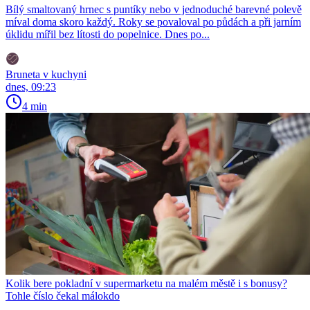
Bílý smaltovaný hrnec s puntíky nebo v jednoduché barevné polevě
míval doma skoro každý. Roky se povaloval po půdách a při jarním
úklidu mířil bez lítosti do popelnice. Dnes po...
Bruneta v kuchyni
dnes, 09:23
4 min
Kolik bere pokladní v supermarketu na malém městě i s bonusy?
Tohle číslo čekal málokdo