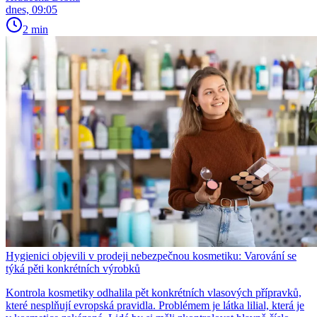
dnes, 09:05
2 min
Hygienici objevili v prodeji nebezpečnou kosmetiku: Varování se
týká pěti konkrétních výrobků
Kontrola kosmetiky odhalila pět konkrétních vlasových přípravků,
které nesplňují evropská pravidla. Problémem je látka lilial, která je