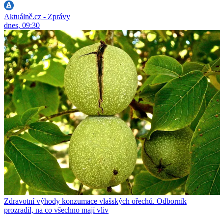
Aktuálně.cz - Zprávy
dnes, 09:30
Zdravotní výhody konzumace vlašských ořechů. Odborník
prozradil, na co všechno mají vliv