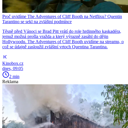
Proč uvidíme The Adventures of Cliff Booth na Netflixu? Quentin
Tarantino se sekl na zvláštní podmínce
Těsně před Vánoci se Brad Pitt vrátí do role hrdinného kaskadéra,
jemuž možná prošla vražda a který výrazně zasáhl do dějin
Hollywoodu. The Adventures of Cliff Booth uvidíme na streamu, o
což se údajně zasloužil zvláštní vrtoch Quentina Tarantina.
Kinobox.cz
dnes, 09:05
2 min
Reklama