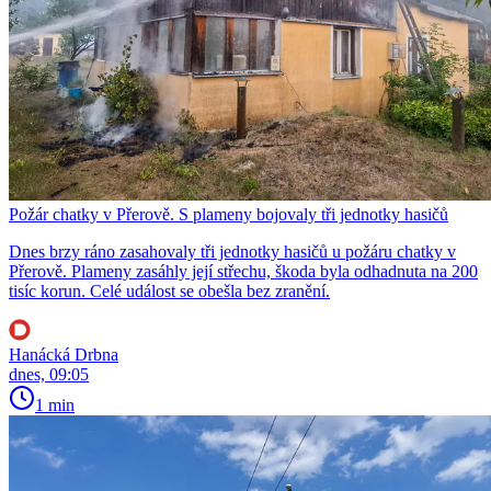
Požár chatky v Přerově. S plameny bojovaly tři jednotky hasičů
Dnes brzy ráno zasahovaly tři jednotky hasičů u požáru chatky v
Přerově. Plameny zasáhly její střechu, škoda byla odhadnuta na 200
tisíc korun. Celé událost se obešla bez zranění.
Hanácká Drbna
dnes, 09:05
1 min