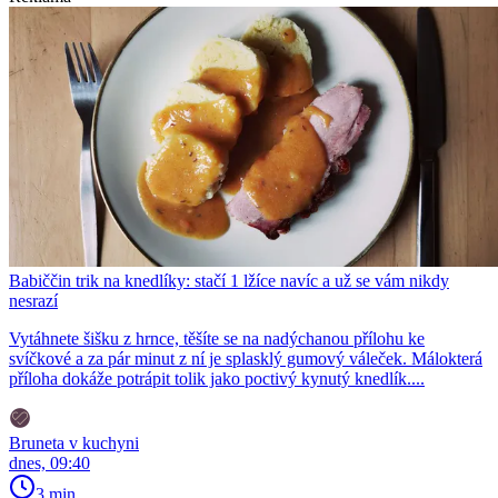
Babiččin trik na knedlíky: stačí 1 lžíce navíc a už se vám nikdy
nesrazí
Vytáhnete šišku z hrnce, těšíte se na nadýchanou přílohu ke
svíčkové a za pár minut z ní je splasklý gumový váleček. Málokterá
příloha dokáže potrápit tolik jako poctivý kynutý knedlík....
Bruneta v kuchyni
dnes, 09:40
3 min