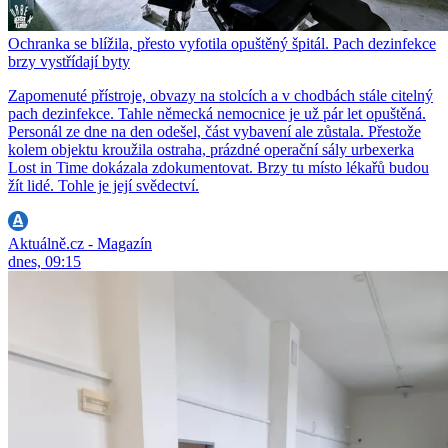
Ochranka se blížila, přesto vyfotila opuštěný špitál. Pach dezinfekce
brzy vystřídají byty
Zapomenuté přístroje, obvazy na stolcích a v chodbách stále citelný
pach dezinfekce. Tahle německá nemocnice je už pár let opuštěná.
Personál ze dne na den odešel, část vybavení ale zůstala. Přestože
kolem objektu kroužila ostraha, prázdné operační sály urbexerka
Lost in Time dokázala zdokumentovat. Brzy tu místo lékařů budou
žít lidé. Tohle je její svědectví.
Aktuálně.cz - Magazín
dnes, 09:15