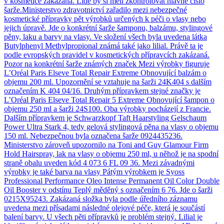
v kosmetice zakázaná. Lidé by si měli zkontrolovat hlavně číslo
šarže.Ministerstvo zdravotnictví zařadilo mezi nebezpečné
kosmetické přípravky pět výrobků určených k péči o vlasy nebo
jejich úpravě. Jde o konkrétní šarže šamponu, balzámu, stylingové
pěny, laku a barvy na vlasy. Ve složení všech byla uvedena látka
Butylphenyl Methylpropional známá také jako lilial. Právě ta je
podle evropských pravidel v kosmetických přípravcích zakázaná.
Pozor na konkrétní šarže známých značek Mezi výrobky figuruje
L’Oréal Paris Elseve Total Repair Extreme Obnovující balzám o
objemu 200 ml. Upozornění se vztahuje na šarži 24K404 s dalším
označením K 404 04/16. Druhým přípravkem stejné značky je
L’Oréal Paris Elseve Total Repair 5 Extreme Obnovující šampon o
objemu 250 ml a šarži 24S100. Oba výrobky pocházejí z Francie.
Dalším přípravkem je Schwarzkopf Taft Haarstyling Gelschaum
Power Ultra Stark 4, tedy gelová stylingová pěna na vlasy o objemu
150 ml. Nebezpečnou byla označena šarže 0924435236.
Ministerstvo zároveň upozornilo na Toni and Guy Glamour Firm
Hold Hairspray, lak na vlasy o objemu 250 ml, u něhož je na spodní
straně obalu uveden kód 4 073 6 FL 09 36. Mezi závadnými
výrobky je také barva na vlasy Pátým výrobkem je Syoss
Professional Performance Oleo Intense Permanent Oil Color Double
Oil Booster v odstínu Teplý měděný s označením 6 76. Jde o šarži
0215X95243. Zakázaná složka byla podle úředního záznamu
uvedena mezi přísadami následné olejové péče, která je součástí
balení barvy. U všech pěti přípravků je problém stejný. Lilial je