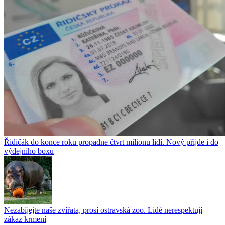
Řidičák do konce roku propadne čtvrt milionu lidí. Nový přijde i do
výdejního boxu
Nezabíjejte naše zvířata, prosí ostravská zoo. Lidé nerespektují
zákaz krmení