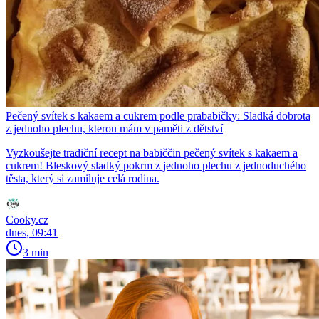
Pečený svítek s kakaem a cukrem podle prababičky: Sladká dobrota
z jednoho plechu, kterou mám v paměti z dětství
Vyzkoušejte tradiční recept na babiččin pečený svítek s kakaem a
cukrem! Bleskový sladký pokrm z jednoho plechu z jednoduchého
těsta, který si zamiluje celá rodina.
Cooky.cz
dnes, 09:41
3 min