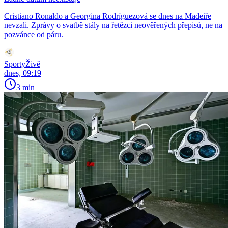
Cristiano Ronaldo a Georgina Rodríguezová se dnes na Madeiře
nevzali. Zprávy o svatbě stály na řetězci neověřených přepisů, ne na
pozvánce od páru.
SportyŽivě
dnes, 09:19
3 min