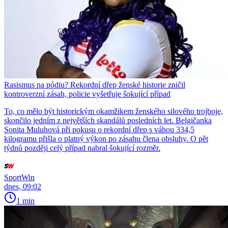
Rasismus na pódiu? Rekordní dřep ženské historie zničil
kontroverzní zásah, policie vyšetřuje šokující případ
To, co mělo být historickým okamžikem ženského silového trojboje,
skončilo jedním z největších skandálů posledních let. Belgičanka
Sonita Muluhová při pokusu o rekordní dřep s váhou 334,5
kilogramu přišla o platný výkon po zásahu člena obsluhy. O pět
týdnů později celý případ nabral šokující rozměr.
SportWin
dnes, 09:02
1 min