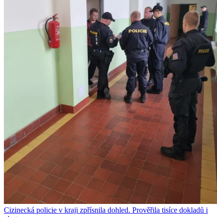
Cizinecká policie v kraji zpřísnila dohled. Prověřila tisíce dokladů i