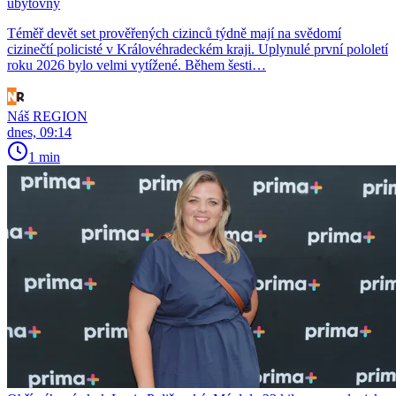
ubytovny
Téměř devět set prověřených cizinců týdně mají na svědomí
cizinečtí policisté v Královéhradeckém kraji. Uplynulé první pololetí
roku 2026 bylo velmi vytížené. Během šesti…
Náš REGION
dnes, 09:14
1 min