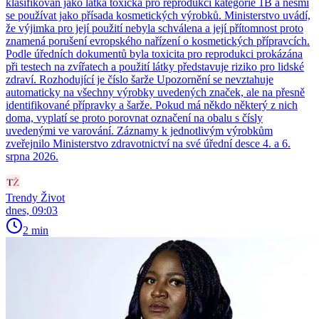
klasifikován jako látka toxická pro reprodukci kategorie 1B a nesmí
se používat jako přísada kosmetických výrobků. Ministerstvo uvádí,
že výjimka pro její použití nebyla schválena a její přítomnost proto
znamená porušení evropského nařízení o kosmetických přípravcích.
Podle úředních dokumentů byla toxicita pro reprodukci prokázána
při testech na zvířatech a použití látky představuje riziko pro lidské
zdraví. Rozhodující je číslo šarže Upozornění se nevztahuje
automaticky na všechny výrobky uvedených značek, ale na přesně
identifikované přípravky a šarže. Pokud má někdo některý z nich
doma, vyplatí se proto porovnat označení na obalu s čísly
uvedenými ve varování. Záznamy k jednotlivým výrobkům
zveřejnilo Ministerstvo zdravotnictví na své úřední desce 4. a 6.
srpna 2026.
Trendy Život
dnes, 09:03
2 min