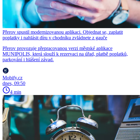
Přerov spustil modernizovanou aplikaci. Objednat se, zaplatit
poplatky i nahlásit díru v chodníku zvládnete z gauče
Přerov provozuje přepracovanou verzi městské aplikace
MUNIPOLIS, která slouží k rezervaci na úřad, platbě poplatků,
parkování i hlášení závad.
Mobify.cz
dnes, 09:50
4 min