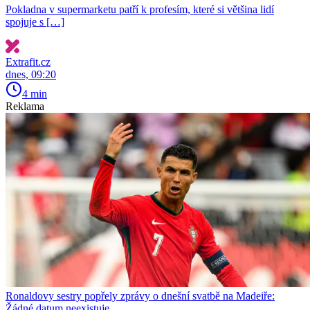
Pokladna v supermarketu patří k profesím, které si většina lidí
spojuje s […]
Extrafit.cz
dnes, 09:20
4 min
Reklama
Ronaldovy sestry popřely zprávy o dnešní svatbě na Madeiře:
Žádné datum neexistuje