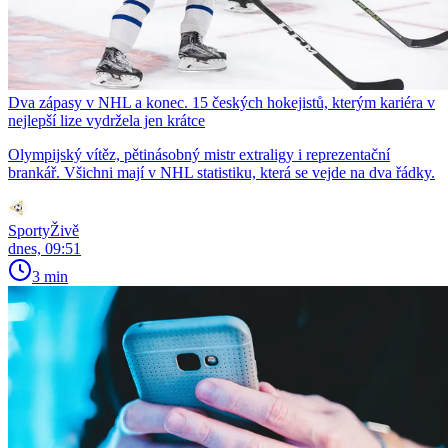
Dva zápasy v NHL a konec. 15 českých hokejistů, kterým kariéra v
nejlepší lize vydržela jen krátce
Olympijský vítěz, pětinásobný mistr extraligy i reprezentační
brankář. Všichni mají v NHL statistiku, která se vejde na dva řádky.
SportyŽivě
dnes, 09:51
3 min