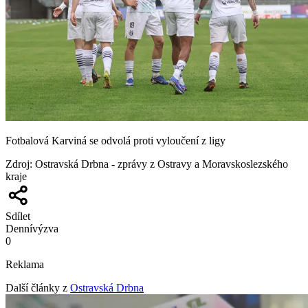
Fotbalová Karviná se odvolá proti vyloučení z ligy
Zdroj
:
Ostravská Drbna - zprávy z Ostravy a Moravskoslezského
kraje
Sdílet
Denní
výzva
0
Reklama
Další články z
Ostravská Drbna