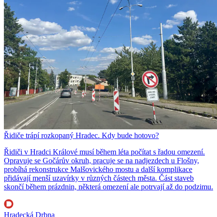
Řidiče trápí rozkopaný Hradec. Kdy bude hotovo?
Řidiči v Hradci Králové musí během léta počítat s řadou omezení.
Opravuje se Gočárův okruh, pracuje se na nadjezdech u Flošny,
probíhá rekonstrukce Malšovického mostu a další komplikace
přidávají menší uzavírky v různých částech města. Část staveb
skončí během prázdnin, některá omezení ale potrvají až do podzimu.
Hradecká Drbna