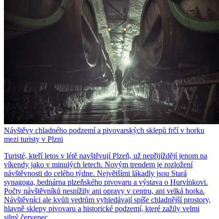
Návštěvy chladného podzemí a pivovarských sklepů frčí v horku
mezi turisty v Plzni
Turisté, kteří letos v létě navštěvují Plzeň, už nepřijíždějí jenom na
víkendy jako v minulých letech. Novým trendem je rozložení
návštěvnosti do celého týdne. Největšími lákadly jsou Stará
synagoga, bednárna plzeňského pivovaru a výstava o Hurvínkovi.
Počty návštěvníků nesnížily ani opravy v centru, ani velká horka.
Návštěvníci ale kvůli vedrům vyhledávají spíše chladnější prostory,
hlavně sklepy pivovaru a historické podzemí, které zažily velmi
silný červenec.