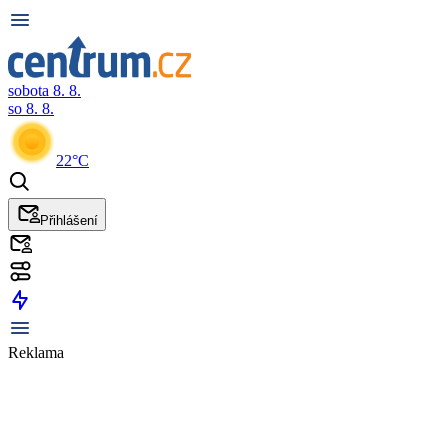
sobota 8. 8.
so 8. 8.
22°C
Přihlášení
Reklama