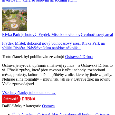
investování, která se objevila na sociální síti....
Rivka Park je hotový. Frýdek-Místek otevře nový volnočasový areál
Frýdek-Místek dokončil nový volnočasový areál Rivka Park na
sídlišti Riviéra. Návštěvníkům nabídne několik...
Tento článek byl publikován ze zdrojů
Ostravská Drbna
Ostrava je syrová, upřímná a má svůj rytmus – a Ostravská Drbna to
ví. Přináší zprávy, které jdou rovnou k věci: nehody, rozhodnutí
města, protesty, kulturní dění i příběhy z ulic, které by jinde zapadly.
Nehraje si na formality – mluví tak, jak se v Ostravě žije: na rovinu.
Vedle zpravodajství...
Všechny články tohoto autora →
Další články z kategorie
Ostrava
Únik čpavku v Ostravě. Hasiči evakuovali budovu Ostravar