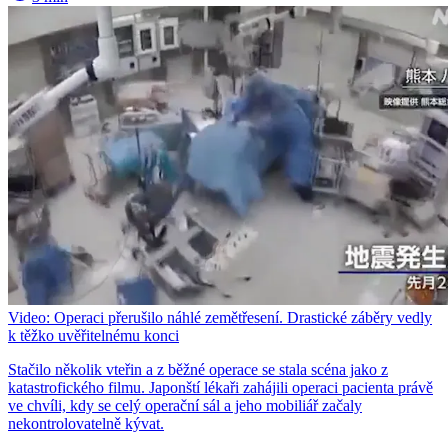
Video: Operaci přerušilo náhlé zemětřesení. Drastické záběry vedly
k těžko uvěřitelnému konci
Stačilo několik vteřin a z běžné operace se stala scéna jako z
katastrofického filmu. Japonští lékaři zahájili operaci pacienta právě
ve chvíli, kdy se celý operační sál a jeho mobiliář začaly
nekontrolovatelně kývat.