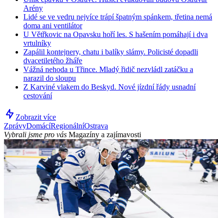
Arény
Lidé se ve vedru nejvíce trápí špatným spánkem, třetina nemá
doma ani ventilátor
U Větřkovic na Opavsku hoří les. S hašením pomáhají i dva
vrtulníky
Zapálil kontejnery, chatu i balíky slámy. Policisté dopadli
dvacetiletého žháře
Vážná nehoda u Třince. Mladý řidič nezvládl zatáčku a
narazil do sloupu
Z Karviné vlakem do Beskyd. Nové jízdní řády usnadní
cestování
Zobrazit více
Zprávy
Domácí
Regionální
Ostrava
Vybrali jsme pro vás
Magazíny a zajímavosti