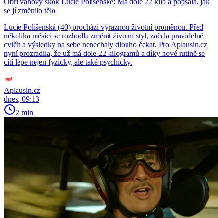
Obří váhový skok Lucie Polišenské: Má dole 22 kilo a popsala, jak
se jí změnilo tělo
Lucie Polišenská (40) prochází výraznou životní proměnou. Před
několika měsíci se rozhodla změnit životní styl, začala pravidelně
cvičit a výsledky na sebe nenechaly dlouho čekat. Pro Aplausin.cz
nyní prozradila, že už má dole 22 kilogramů a díky nové rutině se
cítí lépe nejen fyzicky, ale také psychicky.
Aplausin.cz
dnes, 09:13
2 min