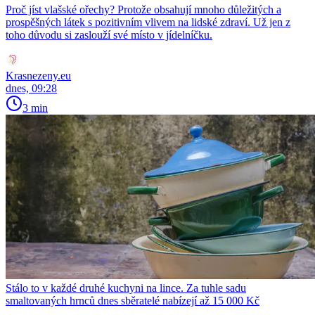
Proč jíst vlašské ořechy? Protože obsahují mnoho důležitých a
prospěšných látek s pozitivním vlivem na lidské zdraví. Už jen z
toho důvodu si zaslouží své místo v jídelníčku.
Krasnezeny.eu
dnes, 09:28
3 min
Stálo to v každé druhé kuchyni na lince. Za tuhle sadu
smaltovaných hrnců dnes sběratelé nabízejí až 15 000 Kč