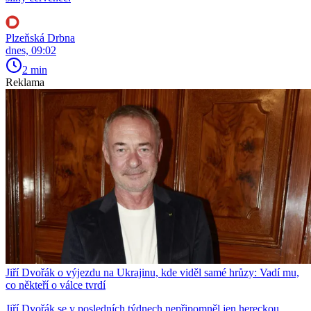
Plzeňská Drbna
dnes, 09:02
2 min
Reklama
Jiří Dvořák o výjezdu na Ukrajinu, kde viděl samé hrůzy: Vadí mu,
co někteří o válce tvrdí
Jiří Dvořák se v posledních týdnech nepřipomněl jen hereckou