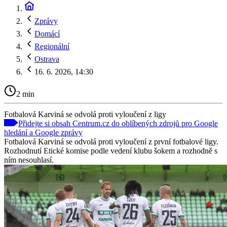
Zprávy
Domácí
Regionální
Ostrava
16. 6. 2026, 14:30
2 min
Fotbalová Karviná se odvolá proti vyloučení z ligy
Přidejte si obsah Centrum.cz do oblíbených zdrojů pro Google
hledání a Google zprávy
Fotbalová Karviná se odvolá proti vyloučení z první fotbalové ligy.
Rozhodnutí Etické komise podle vedení klubu šokem a rozhodně s
ním nesouhlasí.