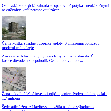
Ostravská zoologická zahrada se opakovaně potýká s neukázněnými
návštěvníky, kteří nerespektují zákaz...
Černá kostka zvládne i tropické teploty. S chlazením pomůžou
moderní technologie
Ani vysoké letní teploty by neměly být v nové ostravské Černé
kostce důvodem k nepohodlí. Celou budovu bude...
Žena si kvůli falešné investici půjčila peníze. Podvodníkům poslala
1,7 milionu
Šedesátiletá žena z Havířovska uvěřila nabídce výhodného