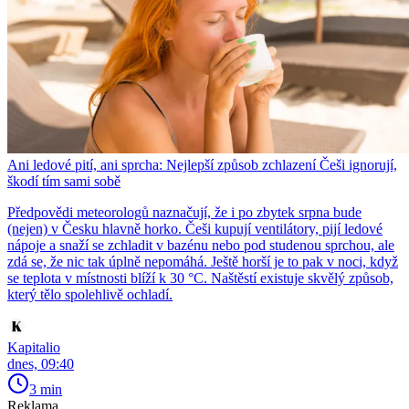
Ani ledové pití, ani sprcha: Nejlepší způsob zchlazení Češi ignorují,
škodí tím sami sobě
Předpovědi meteorologů naznačují, že i po zbytek srpna bude
(nejen) v Česku hlavně horko. Češi kupují ventilátory, pijí ledové
nápoje a snaží se zchladit v bazénu nebo pod studenou sprchou, ale
zdá se, že nic tak úplně nepomáhá. Ještě horší je to pak v noci, když
se teplota v místnosti blíží k 30 °C. Naštěstí existuje skvělý způsob,
který tělo spolehlivě ochladí.
Kapitalio
dnes, 09:40
3 min
Reklama