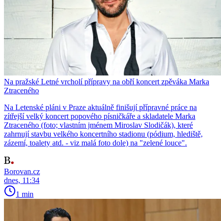
Na pražské Letné vrcholí přípravy na obří koncert zpěváka Marka
Ztraceného
Na Letenské pláni v Praze aktuálně finišují přípravné práce na
zítřejší velký koncert popového písničkáře a skladatele Marka
Ztraceného (foto; vlastním jménem Miroslav Slodičák), které
zahrnují stavbu velkého koncertního stadionu (pódium, hlediště,
zázemí, toalety atd. - viz malá foto dole) na "zelené louce".
Borovan.cz
dnes, 11:34
1 min