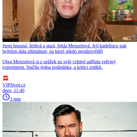
Jsem hnusná, šedivá a stará, řekla Menzelová. Její kadeřnice pak
hejtrům dala ultimátum, na které nikdo neodpověděl
Olga Menzelová si z urážek na svůj vzhled udělala veřejný
experiment. Stačila jedna podmínka, a kritici zmlkli.
VIPživot.cz
dnes, 11:40
3 min