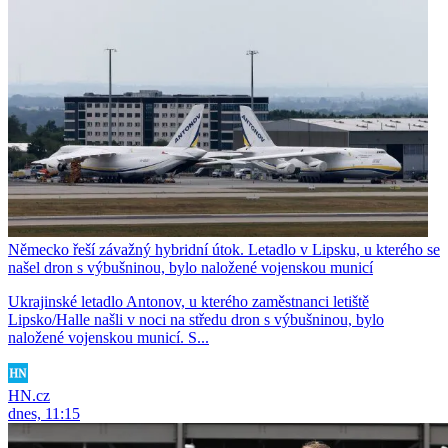
Německo řeší závažný hybridní útok. Letadlo v Lipsku, u kterého se
našel dron s výbušninou, bylo naložené vojenskou municí
Ukrajinské letadlo Antonov, u kterého zaměstnanci letiště
Lipsko/Halle našli v noci na středu dron s výbušninou, bylo
naložené vojenskou municí. S...
HN.cz
dnes, 11:15