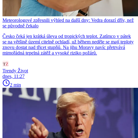
Meteorologové zpřesnili výhled na další dny: Vedra dorazí dřív, než
se původně čekalo
Česko čeká jen krátká úleva od tropických teplot. Zatímco v pátek
se na většině území citelně ochladí, už během neděle se mají teploty
znovu dostat nad třicet stupňů. Na jihu Moravy navíc přetrvává
mimořádná tepelná zátěž a vysoké riziko požárů.
Trendy Život
dnes, 11:27
2 min