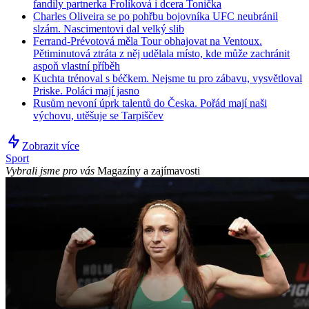
fandily partnerka Frolíková i dcera Tonička
Charles Oliveira se po pohřbu bojovníka UFC neubránil
slzám. Nascimentovi dal velký slib
Ferrand-Prévotová měla Tour obhajovat na Ventoux.
Pětiminutová ztráta z něj udělala místo, kde může zachránit
aspoň vlastní příběh
Kuchta trénoval s béčkem. Nejsme tu pro zábavu, vysvětloval
Priske. Poláci mají jasno
Rusům nevoní úprk talentů do Česka. Pořád mají naši
výchovu, utěšuje se Tarpiščev
Zobrazit více
Sport
Vybrali jsme pro vás
Magazíny a zajímavosti