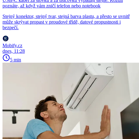
USB-C kabel za stovku a za tisícovku vypadají stejně. Rozdíl
poznáte, až když vám zničí telefon nebo notebook
Stejný konektor, stejný tvar, stejná barva plastu, a přesto se uvnitř
může skrývat propast v proudové třídě, datové propustnosti i
bezpečí.
Mobify.cz
dnes, 11:28
5 min