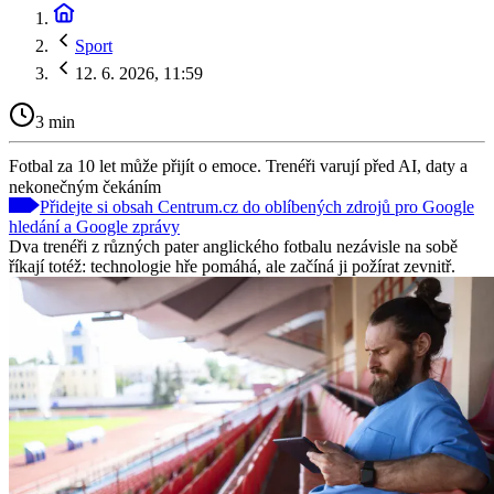
Sport
12. 6. 2026, 11:59
3 min
Fotbal za 10 let může přijít o emoce. Trenéři varují před AI, daty a
nekonečným čekáním
Přidejte si obsah Centrum.cz do oblíbených zdrojů pro Google
hledání a Google zprávy
Dva trenéři z různých pater anglického fotbalu nezávisle na sobě
říkají totéž: technologie hře pomáhá, ale začíná ji požírat zevnitř.