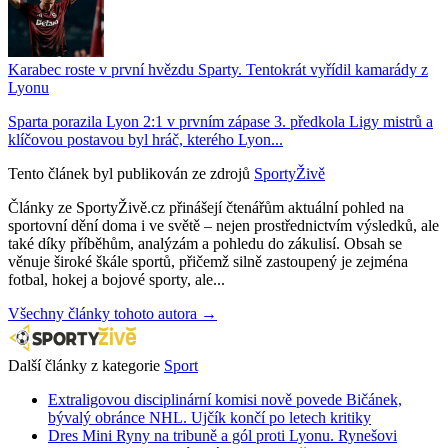
Karabec roste v první hvězdu Sparty. Tentokrát vyřídil kamarády z
Lyonu
Sparta porazila Lyon 2:1 v prvním zápase 3. předkola Ligy mistrů a
klíčovou postavou byl hráč, kterého Lyon...
Tento článek byl publikován ze zdrojů
SportyŽivě
Články ze SportyŽivě.cz přinášejí čtenářům aktuální pohled na
sportovní dění doma i ve světě – nejen prostřednictvím výsledků, ale
také díky příběhům, analýzám a pohledu do zákulisí. Obsah se
věnuje široké škále sportů, přičemž silně zastoupený je zejména
fotbal, hokej a bojové sporty, ale...
Všechny články tohoto autora →
Další články z kategorie
Sport
Extraligovou disciplinární komisi nově povede Bičánek,
bývalý obránce NHL. Ujčík končí po letech kritiky
Dres Mini Ryny na tribuně a gól proti Lyonu. Rynešovi