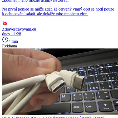
zkoumají i jeho možné účinky na zdraví
Na první pohled se může zdát, že červený vinný ocet se hodí pouze
k ochucování salátů, ale dokáže toho mnohem více.
Zdravestravovani.eu
dnes, 11:28
4 min
Reklama