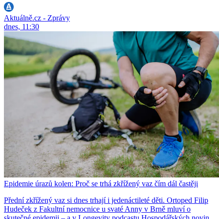
Aktuálně.cz - Zprávy
dnes, 11:30
Epidemie úrazů kolen: Proč se trhá zkřížený vaz čím dál častěji
Přední zkřížený vaz si dnes trhají i jedenáctileté děti. Ortoped Filip
Hudeček z Fakultní nemocnice u svaté Anny v Brně mluví o
skutečné epidemii – a v Longevity podcastu Hospodářských novin