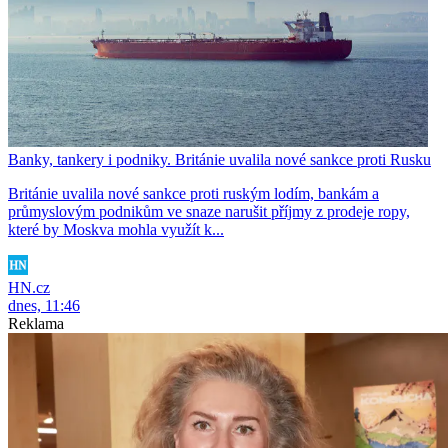
Banky, tankery i podniky. Británie uvalila nové sankce proti Rusku
Británie uvalila nové sankce proti ruským lodím, bankám a
průmyslovým podnikům ve snaze narušit příjmy z prodeje ropy,
které by Moskva mohla využít k...
HN.cz
dnes, 11:46
Reklama