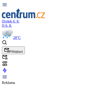
čtvrtek 6. 8.
čt 6. 8.
28°C
Přihlášení
Reklama