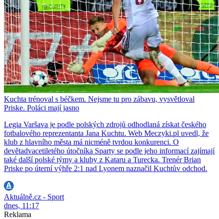
Kuchta trénoval s béčkem. Nejsme tu pro zábavu, vysvětloval
Priske. Poláci mají jasno
Legia Varšava je podle polských zdrojů odhodlaná získat českého
fotbalového reprezentanta Jana Kuchtu. Web Meczyki.pl uvedl, že
klub z hlavního města má nicméně tvrdou konkurenci. O
devětadvacetiletého útočníka Sparty se podle jeho informací zajímají
také další polské týmy a kluby z Kataru a Turecka. Trenér Brian
Priske po úterní výhře 2:1 nad Lyonem naznačil Kuchtův odchod.
Aktuálně.cz - Sport
dnes, 11:17
Reklama