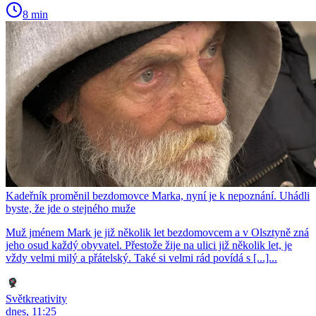
8 min
Kadeřník proměnil bezdomovce Marka, nyní je k nepoznání. Uhádli
byste, že jde o stejného muže
Muž jménem Mark je již několik let bezdomovcem a v Olsztyně zná
jeho osud každý obyvatel. Přestože žije na ulici již několik let, je
vždy velmi milý a přátelský. Také si velmi rád povídá s [...]...
Světkreativity
dnes, 11:25