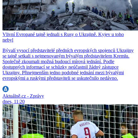
Vlivní Evropané tajně jednali s Rusy o Ukrajině. Kyjev u toho
nebyl
Bývalí vysocí představitelé předních evropských spojenců Ukrajiny
se tajně setkali s nejmenovaným bývalým představitelem Kremlu.
Společně zkoumali možná budoucí mírová jednání. Podle
dostupných informací se schůzky neúčastnil žádný zástupce
Ukrajiny. Přinejmenším jedno podobné jednání mezi bývalými
evropskými a ruskými představiteli se uskutečnilo nedávno.
Aktuálně.cz - Zprávy
dnes, 11:20