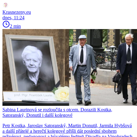
Krasnezeny.eu
dnes, 11:24
2 min
Sabina Laurinová se rozloučila s otcem. Dorazili Kostka,
Satoranský, Donutil i další kolegové
Petr Kostka, Jaroslav Satoranský, Martin Donutil, Jarmila Hybšová
a další přátelé a herečtí kolegové přišli dát poslední sbohem
režisérovi, pedagogovi a bývalému řediteli Divadla na Vinohradech