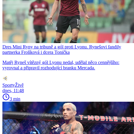
Dres Mini Ryny na tribuně a gól proti Lyonu. Rynešovi fandily
partnerka Frolíková i dcera Tonička
Matěj Ryneš vítězný gól Lyonu nedal, udělal něco cennějšího:
vyrovnal a připravil rozhodující branku Mercada.
SportyŽivě
dnes, 11:48
3 min