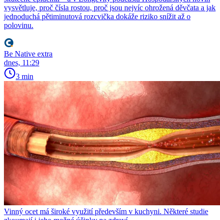
vysvětluje, proč čísla rostou, proč jsou nejvíc ohrožená děvčata a jak
jednoduchá pětiminutová rozcvička dokáže riziko snížit až o
polovinu.
Be Native extra
dnes, 11:29
3 min
Vinný ocet má široké využití především v kuchyni. Některé studie