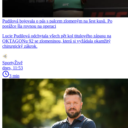
Pudilová bojovala o pás s palcem zlomeným na šest kusů. Po
porážce šla rovnou na operaci
Lucie Pudilová odchytala všech pět kol titulového zápasu na
OKTAGONu 92 se zlomeninou, která si vyžádala okamžitý
chirurgický zákrok.
SportyŽivě
dnes, 11:53
3 min