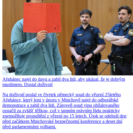
Afghánec najel do davu a zabil dva lidi, aby ukázal, že je dobrým
muslimem. Dostal doživotí
Na doživotí poslal ve čtvrtek německý soud do vězení 25letého
Afghánce, který loni v únoru v Mnichově najel do odborářské
demonstrace a zabil dva lidi. Zároveň soud vinu obžalovaného
označil za zvlášť těžkou, což v tamním právním řádu prakticky
znemožňuje propuštění z vězení po 15 letech. Útok se odehrál den
před začátkem Mnichovské bezpečnostní konference a deset dní
před parlamentními volbami.