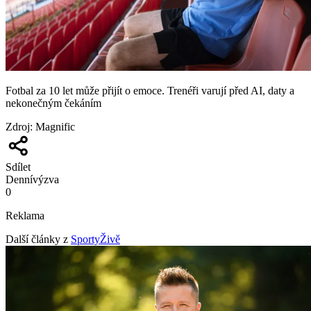
Fotbal za 10 let může přijít o emoce. Trenéři varují před AI, daty a
nekonečným čekáním
Zdroj
:
Magnific
Sdílet
Denní
výzva
0
Reklama
Další články z
SportyŽivě