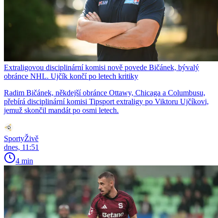
Extraligovou disciplinární komisi nově povede Bičánek, bývalý
obránce NHL. Ujčík končí po letech kritiky
Radim Bičánek, někdejší obránce Ottawy, Chicaga a Columbusu,
přebírá disciplinární komisi Tipsport extraligy po Viktoru Ujčíkovi,
jemuž skončil mandát po osmi letech.
SportyŽivě
dnes, 11:51
4 min