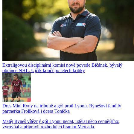
Extraligovou disciplinární komisi nově povede Bičánek, bývalý
obránce NHL. Ujčík končí po letech kritiky
Dres Mini Ryny na tribuně a gól proti Lyonu. Rynešovi fandily
partnerka Frolíková i dcera Tonička
Matěj Ryneš vítězný gól Lyonu nedal, udělal něco cennějšího:
vyrovnal a připravil rozhodující branku Mercada.