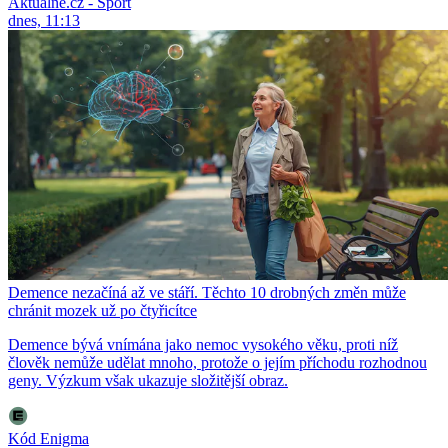
Aktuálně.cz - Sport
dnes, 11:13
Demence nezačíná až ve stáří. Těchto 10 drobných změn může
chránit mozek už po čtyřicítce
Demence bývá vnímána jako nemoc vysokého věku, proti níž
člověk nemůže udělat mnoho, protože o jejím příchodu rozhodnou
geny. Výzkum však ukazuje složitější obraz.
Kód Enigma