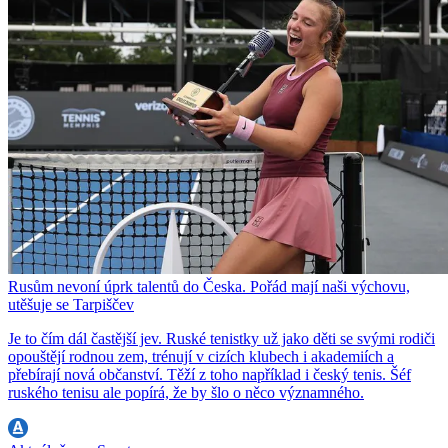
Rusům nevoní úprk talentů do Česka. Pořád mají naši výchovu,
utěšuje se Tarpiščev
Je to čím dál častější jev. Ruské tenistky už jako děti se svými rodiči
opouštějí rodnou zem, trénují v cizích klubech i akademiích a
přebírají nová občanství. Těží z toho například i český tenis. Šéf
ruského tenisu ale popírá, že by šlo o něco významného.