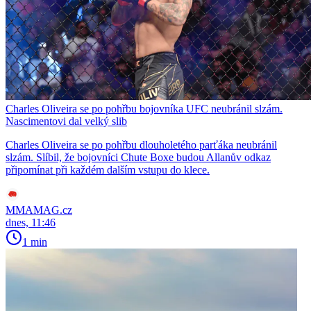
Charles Oliveira se po pohřbu bojovníka UFC neubránil slzám.
Nascimentovi dal velký slib
Charles Oliveira se po pohřbu dlouholetého parťáka neubránil
slzám. Slíbil, že bojovníci Chute Boxe budou Allanův odkaz
připomínat při každém dalším vstupu do klece.
MMAMAG.cz
dnes, 11:46
1 min