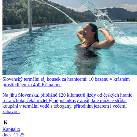
Slovenský termální ráj kousek za hranicemi: 10 bazénů v krásném
prostředí jen za 450 Kč na noc
Na jihu Slovenska, přibližně 120 kilometrů jízdy od českých hranic
u Lanžhota, čeká rozlehlý odpočinkový areál, kde můžete střídat
koupání v termální vodě s tobogany, přírodním jezerem i večerní
zábavou.
Kapitalio
dnes, 11:25