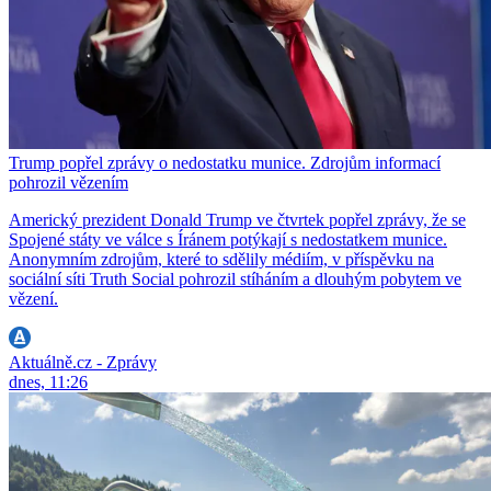
Trump popřel zprávy o nedostatku munice. Zdrojům informací
pohrozil vězením
Americký prezident Donald Trump ve čtvrtek popřel zprávy, že se
Spojené státy ve válce s Íránem potýkají s nedostatkem munice.
Anonymním zdrojům, které to sdělily médiím, v příspěvku na
sociální síti Truth Social pohrozil stíháním a dlouhým pobytem ve
vězení.
Aktuálně.cz - Zprávy
dnes, 11:26