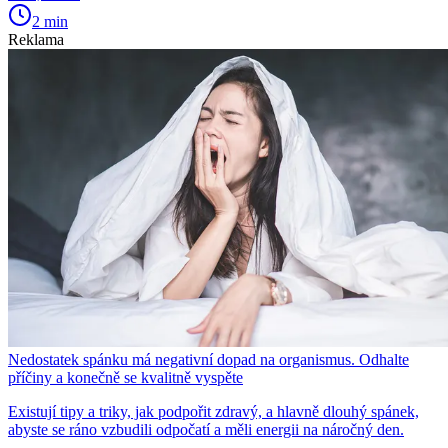
2 min
Reklama
Nedostatek spánku má negativní dopad na organismus. Odhalte
příčiny a konečně se kvalitně vyspěte
Existují tipy a triky, jak podpořit zdravý, a hlavně dlouhý spánek,
abyste se ráno vzbudili odpočatí a měli energii na náročný den.