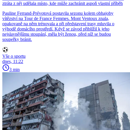
ztráta z něj udělala místo, kde může zachránit aspoň vlastní příběh
Pauline Ferrand-Prévotová postavila sezonu kolem obhajoby
vítězství na Tour de France Femmes. Mont Ventoux znala,
opakovaně na něm trénovala a při představení trasy mluvila o
výhodě domácího prostředí. Když se závod přiblížil k jeho
nejslavnějšímu stoupání, měla být ženou, před níž se budou
soupeřky bránit.
Vše o sportu
dnes, 11:22
3 min