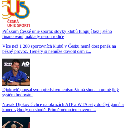
Průzkum České unie sportu: stovky klubů fungují bez jistého
financování, náklady nesou rodiče
Více než 1 280 sportovních klubů v Česku nemá dost peněz na
běžný provoz. Trenéry si nemůže dovolit osm z...
Djokovič popsal svou představu tenisu: žádná shoda a úplně jiný
systém bodování
Novak Djokovič chce na okruzích ATP a WTA sety do čtyř gamů a
konec výhody po shodě. Průměrnému tenisovému...