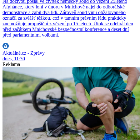
Na doživotí poslal ve čtvrtek německý soud do vězení 25letého
Afghánce, který loni v únoru v Mnichově najel do odborářské
demonstrace a zabil dva lidi. Zároveň soud vinu obžalovaného
označil za zvlášť těžkou, což v tamním právním řádu prakticky
znemožňuje propuštění z vězení po 15 letech. Útok se odehrál den
před začátkem Mnichovské bezpečnostní konference a deset dní
před parlamentními volbami.
Aktuálně.cz - Zprávy
dnes, 11:30
Reklama