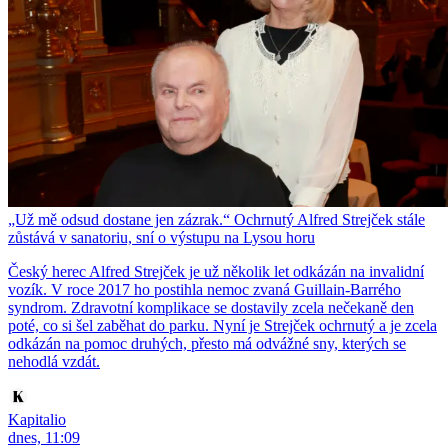
„Už mě odsud dostane jen zázrak.“ Ochrnutý Alfred Strejček stále
zůstává v sanatoriu, sní o výstupu na Lysou horu
Český herec Alfred Strejček je už několik let odkázán na invalidní
vozík. V roce 2017 ho postihla nemoc zvaná Guillain-Barrého
syndrom. Zdravotní komplikace se dostavily zcela nečekaně den
poté, co si šel zaběhat do parku. Nyní je Strejček ochrnutý a je zcela
odkázán na pomoc druhých, přesto má odvážné sny, kterých se
nehodlá vzdát.
Kapitalio
dnes, 11:09