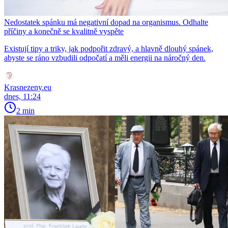
Nedostatek spánku má negativní dopad na organismus. Odhalte
příčiny a konečně se kvalitně vyspěte
Existují tipy a triky, jak podpořit zdravý, a hlavně dlouhý spánek,
abyste se ráno vzbudili odpočatí a měli energii na náročný den.
Krasnezeny.eu
dnes, 11:24
2 min