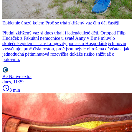
Epidemie úrazů kolen: Proč se trhá zkřížený vaz čím dál častěji
Přední zkřížený vaz si dnes trhají i jedenáctileté děti. Ortoped Filip
Hudeček z Fakultní nemocnice u svaté Anny v Brně mluví o
skutečné epidemii – a v Longevity podcastu Hospodářských novin
vysvětluje, proč čísla rostou, proč jsou nejvíc ohrožená děvčata a jak
jednoduchá pětiminutová rozcvička dokáže riziko snížit až o
polovinu.
Be Native extra
dnes, 11:29
3 min