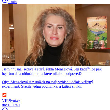
1 min
Jsem hnusná, šedivá a stará, řekla Menzelová. Její kadeřnice pak
hejtrům dala ultimátum, na které nikdo neodpověděl
Olga Menzelová si z urážek na svůj vzhled udělala veřejný
experiment. Stačila jedna podmínka, a kritici zmlkli.
VIPživot.cz
dnes, 11:40