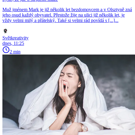
Muž jménem Mark je již několik let bezdomovcem a v Olsztyně zná
jeho osud každý obyvatel. Přestože žije na ulici již několik let, je
vždy velmi milý a přátelský. Také si velmi rád povídá s [...]...
Světkreativity
dnes, 11:25
2 min