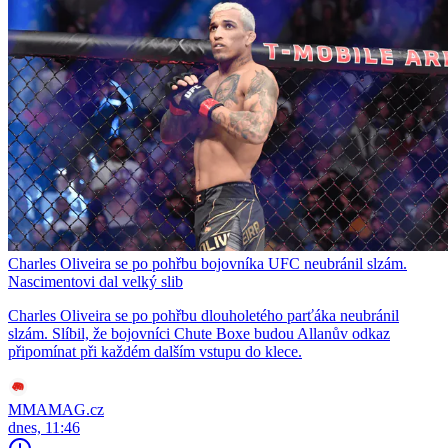
Charles Oliveira se po pohřbu bojovníka UFC neubránil slzám.
Nascimentovi dal velký slib
Charles Oliveira se po pohřbu dlouholetého parťáka neubránil
slzám. Slíbil, že bojovníci Chute Boxe budou Allanův odkaz
připomínat při každém dalším vstupu do klece.
MMAMAG.cz
dnes, 11:46