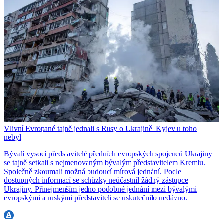
Vlivní Evropané tajně jednali s Rusy o Ukrajině. Kyjev u toho
nebyl
Bývalí vysocí představitelé předních evropských spojenců Ukrajiny
se tajně setkali s nejmenovaným bývalým představitelem Kremlu.
Společně zkoumali možná budoucí mírová jednání. Podle
dostupných informací se schůzky neúčastnil žádný zástupce
Ukrajiny. Přinejmenším jedno podobné jednání mezi bývalými
evropskými a ruskými představiteli se uskutečnilo nedávno.