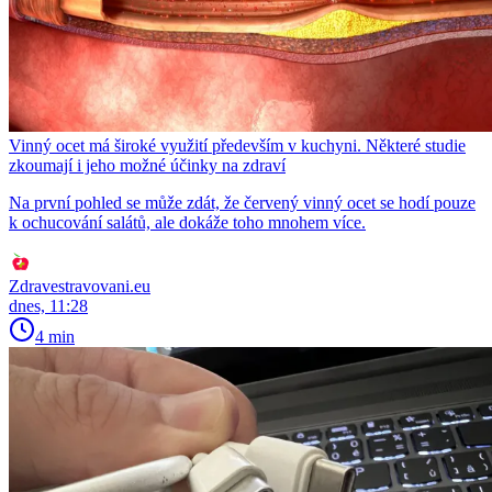
Vinný ocet má široké využití především v kuchyni. Některé studie
zkoumají i jeho možné účinky na zdraví
Na první pohled se může zdát, že červený vinný ocet se hodí pouze
k ochucování salátů, ale dokáže toho mnohem více.
Zdravestravovani.eu
dnes, 11:28
4 min