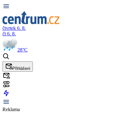
čtvrtek 6. 8.
čt 6. 8.
28°C
Přihlášení
Reklama