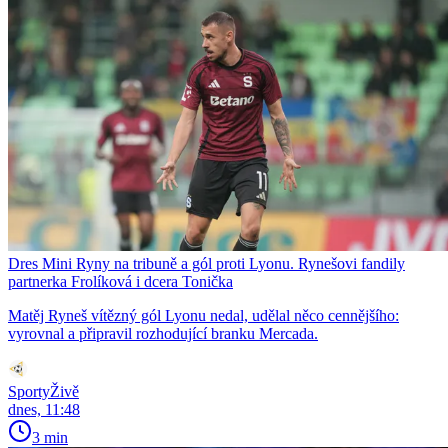
Dres Mini Ryny na tribuně a gól proti Lyonu. Rynešovi fandily
partnerka Frolíková i dcera Tonička
Matěj Ryneš vítězný gól Lyonu nedal, udělal něco cennějšího:
vyrovnal a připravil rozhodující branku Mercada.
SportyŽivě
dnes, 11:48
3 min