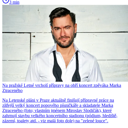
3 min
Na pražské Letné vrcholí přípravy na obří koncert zpěváka Marka
Ztraceného
Na Letenské pláni v Praze aktuálně finišují přípravné práce na
zítřejší velký koncert popového písničkáře a skladatele Marka
Ztraceného (foto; vlastním jménem Miroslav Slodičák), které
zahrnují stavbu velkého koncertního stadionu (pódium, hlediště,
zázemí, toalety atd. - viz malá foto dole) na "zelené louce".