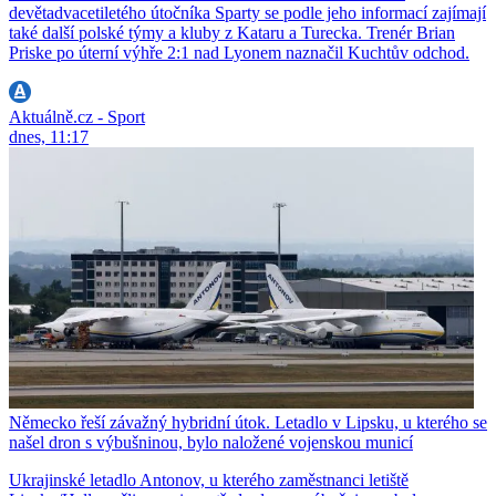
devětadvacetiletého útočníka Sparty se podle jeho informací zajímají
také další polské týmy a kluby z Kataru a Turecka. Trenér Brian
Priske po úterní výhře 2:1 nad Lyonem naznačil Kuchtův odchod.
Aktuálně.cz - Sport
dnes, 11:17
Německo řeší závažný hybridní útok. Letadlo v Lipsku, u kterého se
našel dron s výbušninou, bylo naložené vojenskou municí
Ukrajinské letadlo Antonov, u kterého zaměstnanci letiště