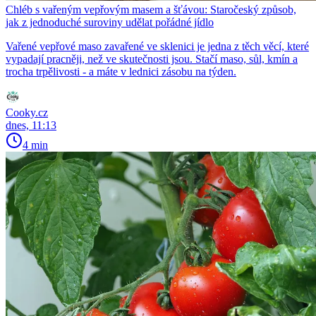
Chléb s vařeným vepřovým masem a šťávou: Staročeský způsob,
jak z jednoduché suroviny udělat pořádné jídlo
Vařené vepřové maso zavařené ve sklenici je jedna z těch věcí, které
vypadají pracněji, než ve skutečnosti jsou. Stačí maso, sůl, kmín a
trocha trpělivosti - a máte v lednici zásobu na týden.
Cooky.cz
dnes, 11:13
4 min