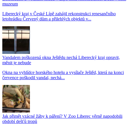
muzeum
Liberecký kraj v České Lípě zahájil rekonstrukci renesančního
letohrádku Červený dům a přilehlých objektů v...
Vandalem poškozená okna Ještědu nechá Liberecký kraj opravit,
měnit je nebude
Okna na vyhlídce horského hotelu a vysílače Ještěd, která na konci
července poškodil vandal, nechá...
Jak přimět vzácné žáby k páření? V Zoo Liberec věrně napodobili
období dešťů tropů