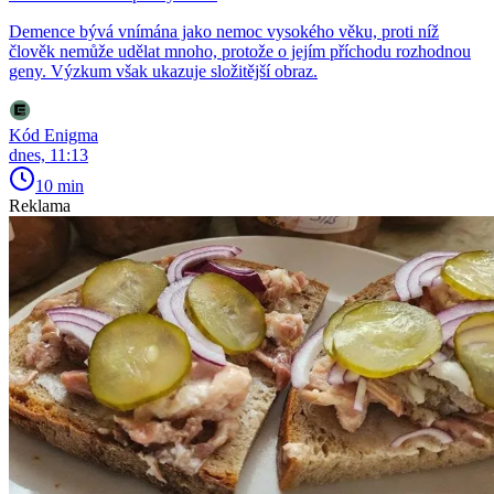
Demence bývá vnímána jako nemoc vysokého věku, proti níž
člověk nemůže udělat mnoho, protože o jejím příchodu rozhodnou
geny. Výzkum však ukazuje složitější obraz.
Kód Enigma
dnes, 11:13
10 min
Reklama