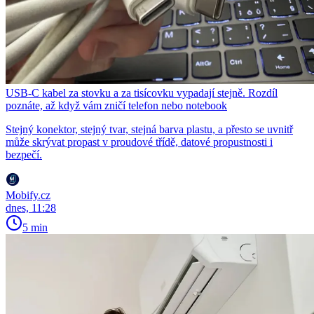
USB-C kabel za stovku a za tisícovku vypadají stejně. Rozdíl
poznáte, až když vám zničí telefon nebo notebook
Stejný konektor, stejný tvar, stejná barva plastu, a přesto se uvnitř
může skrývat propast v proudové třídě, datové propustnosti i
bezpečí.
Mobify.cz
dnes, 11:28
5 min