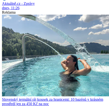
Aktuálně.cz - Zprávy
dnes, 11:26
Reklama
Slovenský termální ráj kousek za hranicemi: 10 bazénů v krásném
prostředí jen za 450 Kč na noc