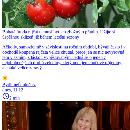
Bohatá úroda rajčat nemusí být jen zbožným přáním. Užijte si
úspěšnou sklizeň již během letošní sezony
Ačkoliv, samozřejmě v závislosti na ročním období, bývají často i v
obchodě koupená rajčata velice chutná, přece jen se nic nevyrovná
těm vlastním, s láskou vypěstovaným. Jedná se o jeden z
nejoblíbenějších druhů zeleniny, který není jen chuťově příjemný,
ale také velice zdravý.
BydlímeÚtulně.cz
dnes, 11:12
2 min