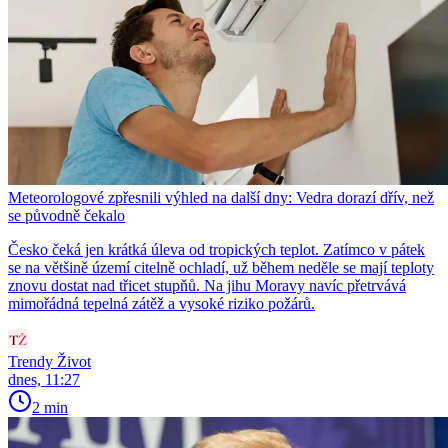
Meteorologové zpřesnili výhled na další dny: Vedra dorazí dřív, než
se původně čekalo
Česko čeká jen krátká úleva od tropických teplot. Zatímco v pátek
se na většině území citelně ochladí, už během neděle se mají teploty
znovu dostat nad třicet stupňů. Na jihu Moravy navíc přetrvává
mimořádná tepelná zátěž a vysoké riziko požárů.
Trendy Život
dnes, 11:27
2 min