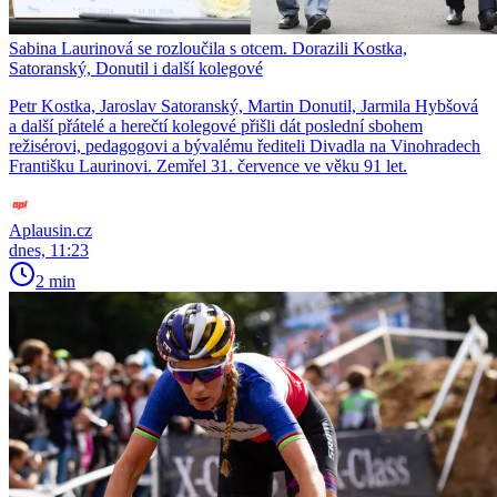
Sabina Laurinová se rozloučila s otcem. Dorazili Kostka,
Satoranský, Donutil i další kolegové
Petr Kostka, Jaroslav Satoranský, Martin Donutil, Jarmila Hybšová
a další přátelé a herečtí kolegové přišli dát poslední sbohem
režisérovi, pedagogovi a bývalému řediteli Divadla na Vinohradech
Františku Laurinovi. Zemřel 31. července ve věku 91 let.
Aplausin.cz
dnes, 11:23
2 min