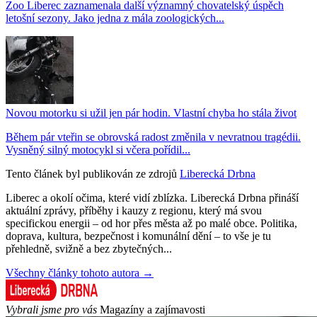
Zoo Liberec zaznamenala další významný chovatelský úspěch
letošní sezony. Jako jedna z mála zoologických...
Novou motorku si užil jen pár hodin. Vlastní chyba ho stála život
Během pár vteřin se obrovská radost změnila v nevratnou tragédii.
Vysněný silný motocykl si včera pořídil...
Tento článek byl publikován ze zdrojů
Liberecká Drbna
Liberec a okolí očima, které vidí zblízka. Liberecká Drbna přináší
aktuální zprávy, příběhy i kauzy z regionu, který má svou
specifickou energii – od hor přes města až po malé obce. Politika,
doprava, kultura, bezpečnost i komunální dění – to vše je tu
přehledně, svižně a bez zbytečných...
Všechny články tohoto autora →
Vybrali jsme pro vás
Magazíny a zajímavosti