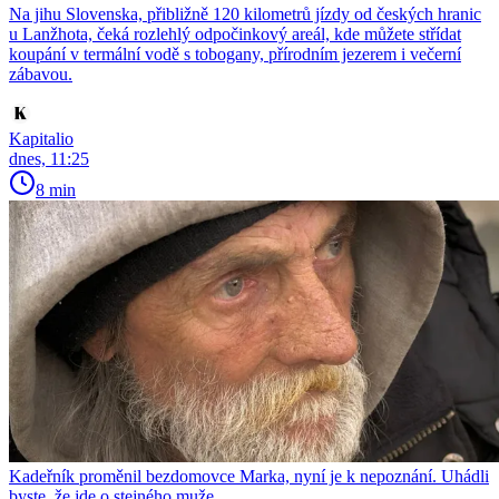
Na jihu Slovenska, přibližně 120 kilometrů jízdy od českých hranic
u Lanžhota, čeká rozlehlý odpočinkový areál, kde můžete střídat
koupání v termální vodě s tobogany, přírodním jezerem i večerní
zábavou.
Kapitalio
dnes, 11:25
8 min
Kadeřník proměnil bezdomovce Marka, nyní je k nepoznání. Uhádli
byste, že jde o stejného muže