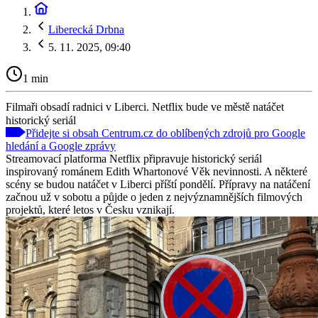
Liberecká Drbna
5. 11. 2025, 09:40
1 min
Filmaři obsadí radnici v Liberci. Netflix bude ve městě natáčet
historický seriál
Přidejte si obsah Centrum.cz do oblíbených zdrojů pro Google
hledání a Google zprávy
Streamovací platforma Netflix připravuje historický seriál
inspirovaný románem Edith Whartonové Věk nevinnosti. A některé
scény se budou natáčet v Liberci příští pondělí. Přípravy na natáčení
začnou už v sobotu a půjde o jeden z nejvýznamnějších filmových
projektů, které letos v Česku vznikají.