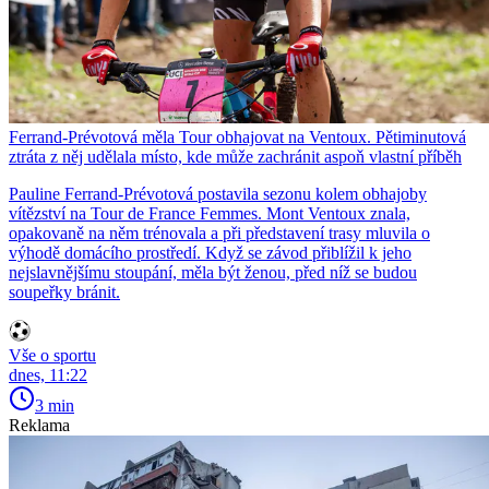
Ferrand-Prévotová měla Tour obhajovat na Ventoux. Pětiminutová
ztráta z něj udělala místo, kde může zachránit aspoň vlastní příběh
Pauline Ferrand-Prévotová postavila sezonu kolem obhajoby
vítězství na Tour de France Femmes. Mont Ventoux znala,
opakovaně na něm trénovala a při představení trasy mluvila o
výhodě domácího prostředí. Když se závod přiblížil k jeho
nejslavnějšímu stoupání, měla být ženou, před níž se budou
soupeřky bránit.
Vše o sportu
dnes, 11:22
3 min
Reklama