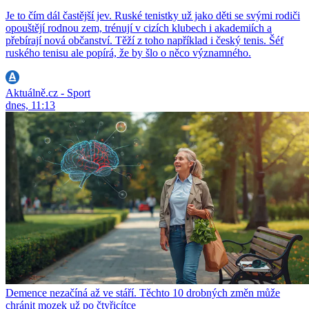
Je to čím dál častější jev. Ruské tenistky už jako děti se svými rodiči
opouštějí rodnou zem, trénují v cizích klubech i akademiích a
přebírají nová občanství. Těží z toho například i český tenis. Šéf
ruského tenisu ale popírá, že by šlo o něco významného.
Aktuálně.cz - Sport
dnes, 11:13
Demence nezačíná až ve stáří. Těchto 10 drobných změn může
chránit mozek už po čtyřicítce