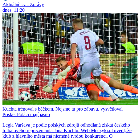
Aktuálně.cz - Zprávy
dnes, 11:20
Kuchta trénoval s béčkem. Nejsme tu pro zábavu, vysvětloval
Priske. Poláci mají jasno
Legia Varšava je podle polských zdrojů odhodlaná získat českého
fotbalového reprezentanta Jana Kuchtu. Web Meczyki.pl uvedl, že
klub z hlavního města má nicméně tvrdou konkurenci. O