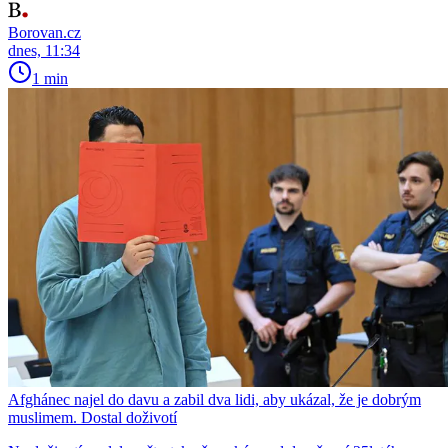
Borovan.cz
dnes, 11:34
1 min
Afghánec najel do davu a zabil dva lidi, aby ukázal, že je dobrým
muslimem. Dostal doživotí