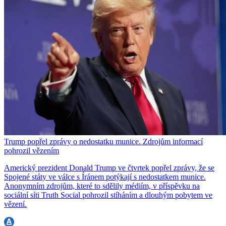
Trump popřel zprávy o nedostatku munice. Zdrojům informací
pohrozil vězením
Americký prezident Donald Trump ve čtvrtek popřel zprávy, že se
Spojené státy ve válce s Íránem potýkají s nedostatkem munice.
Anonymním zdrojům, které to sdělily médiím, v příspěvku na
sociální síti Truth Social pohrozil stíháním a dlouhým pobytem ve
vězení.