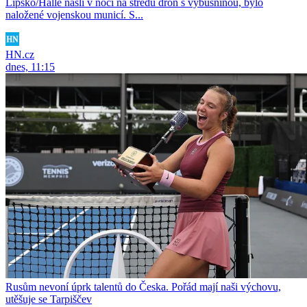
Lipsko/Halle našli v noci na středu dron s výbušninou, bylo
naložené vojenskou municí. S...
HN.cz
dnes, 11:15
Rusům nevoní úprk talentů do Česka. Pořád mají naši výchovu,
utěšuje se Tarpiščev