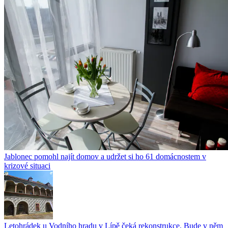
Jablonec pomohl najít domov a udržet si ho 61 domácnostem v
krizové situaci
Letohrádek u Vodního hradu v Lípě čeká rekonstrukce. Bude v něm