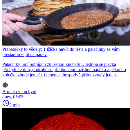
Prababičky to věděly: 1 lžička navíc do těsta a palačinky se vám
přestanou lepit na pánev
Palačinky umí potrápit i zkušenou kuchařku. Jednou se placka
přichytí ke dnu, podruhé se při obracení roztrhne napůl a z pěkného
kolečka zbude jen cár. Generace hospodyň přitom znaly jeden...
Bruneta v kuchyni
dnes, 05:05
3 min