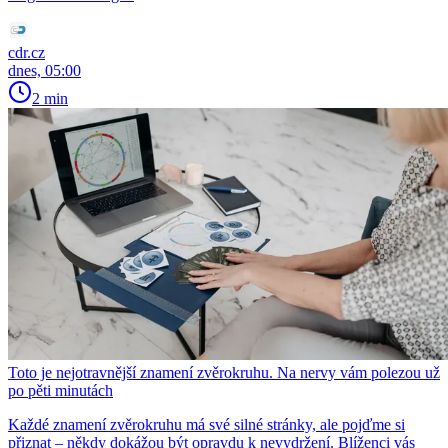
cdr.cz
dnes, 05:00
2 min
Toto je nejotravnější znamení zvěrokruhu. Na nervy vám polezou už
po pěti minutách
Každé znamení zvěrokruhu má své silné stránky, ale pojďme si
přiznat – někdy dokážou být opravdu k nevydržení. Blíženci vás