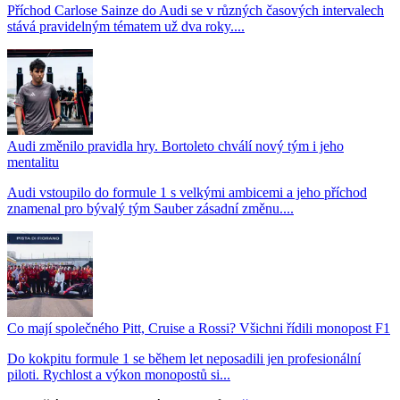
Příchod Carlose Sainze do Audi se v různých časových intervalech
stává pravidelným tématem už dva roky....
Audi změnilo pravidla hry. Bortoleto chválí nový tým i jeho
mentalitu
Audi vstoupilo do formule 1 s velkými ambicemi a jeho příchod
znamenal pro bývalý tým Sauber zásadní změnu....
Co mají společného Pitt, Cruise a Rossi? Všichni řídili monopost F1
Do kokpitu formule 1 se během let neposadili jen profesionální
piloti. Rychlost a výkon monopostů si...