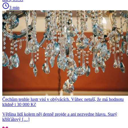
3 min
Čechům tenhle lustr visí v obývácích. Vůbec netuší, že má hodnotu
klidně i 30 000 Kč
Většina lidí kolem něj denně projde a ani nezvedne hlavu. Starý
křišťálový […]