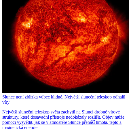
Slunce není zblízka vůbec klidné. Největší sluneční teleskop odhalil
víry
Největší sluneční teleskop světa zachytil na Slunci drobné vírové
struktury, které dosavadní přístroje nedokázaly rozlišit. Objev může
pomoci vysvětlit, jak se v atmosféře Slunce přenáší hmota, teplo a
magnetická energie.