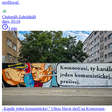
osvěžovač.
Chalupáři-Zahrádkáři
dnes, 05:10
3 min
„Kanále jeden komunistickej.“ Ultras Slavie útočí na Komorouse,