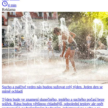
4 min
Reklama
Sucho a palčivé vedro nás budou sužovat celý týden. Jeden den se
mírně ochladí
Týden bude ve znamení slunečného, teplého a suchého počasí beze
srážek. Rána budou většinou chladnější, odpolední teploty ale opět