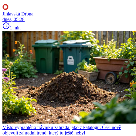
Jihlavská Drbna
dnes, 05:28
1 min
Místo vyprahlého trávníku zahrada jako z katalogu. Češi nově
objevují zahradní trend, který tu ještě nebyl