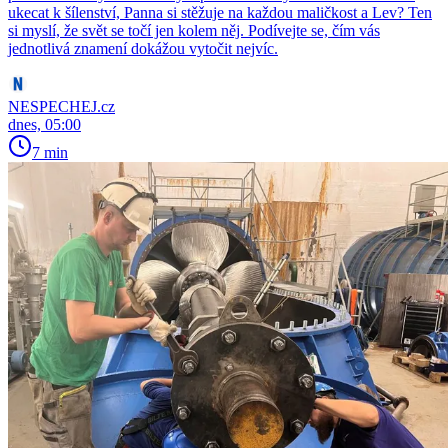
ukecat k šílenství, Panna si stěžuje na každou maličkost a Lev? Ten
si myslí, že svět se točí jen kolem něj. Podívejte se, čím vás
jednotlivá znamení dokážou vytočit nejvíc.
NESPECHEJ.cz
dnes, 05:00
7 min