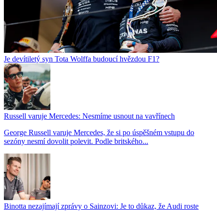
Je devítiletý syn Tota Wolffa budoucí hvězdou F1?
Russell varuje Mercedes: Nesmíme usnout na vavřínech
George Russell varuje Mercedes, že si po úspěšném vstupu do
sezóny nesmí dovolit polevit. Podle britského...
Binotta nezajímají zprávy o Sainzovi: Je to důkaz, že Audi roste