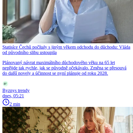
Statisíce Čechů počítaly s jiným věkem odchodu do důchodu: Vláda
od původního slibu ustoupila
Plánovaný návrat maximálního důchodového věku na 65 let
nepřijde tak rychle, jak se původně očekávalo. Změna se přesouvá
do další novely a účinnost se nyní plánuje od roku 2028.
Byznys trendy
dnes, 05:21
2 min