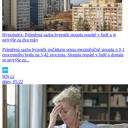
Hypoindex: Průměrná sazba hypoték stoupla popáté v řadě a je
nejvýše za dva roky
Průměrná sazba hypoték počátkem srpna meziměsíčně stoupla o 0,1
procentního bodu na 5,42 procenta. Stoupla popáté v řadě a dostala
se nejvýše za...
HN.cz
dnes, 05:22