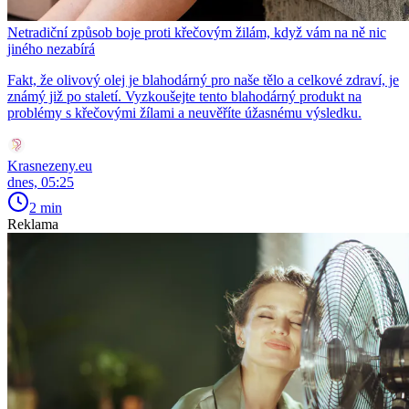
Netradiční způsob boje proti křečovým žilám, když vám na ně nic
jiného nezabírá
Fakt, že olivový olej je blahodárný pro naše tělo a celkové zdraví, je
známý již po staletí. Vyzkoušejte tento blahodárný produkt na
problémy s křečovými žílami a neuvěříte úžasnému výsledku.
Krasnezeny.eu
dnes, 05:25
2 min
Reklama