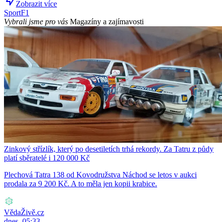
Zobrazit více
Sport
F1
Vybrali jsme pro vás
Magazíny a zajímavosti
Zinkový střízlík, který po desetiletích trhá rekordy. Za Tatru z půdy
platí sběratelé i 120 000 Kč
Plechová Tatra 138 od Kovodružstva Náchod se letos v aukci
prodala za 9 200 Kč. A to měla jen kopii krabice.
VědaŽivě.cz
dnes, 05:33