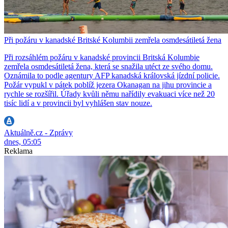
Při požáru v kanadské Britské Kolumbii zemřela osmdesátiletá žena
Při rozsáhlém požáru v kanadské provincii Britská Kolumbie
zemřela osmdesátiletá žena, která se snažila utéct ze svého domu.
Oznámila to podle agentury AFP kanadská královská jízdní policie.
Požár vypukl v pátek poblíž jezera Okanagan na jihu provincie a
rychle se rozšířil. Úřady kvůli němu nařídily evakuaci více než 20
tisíc lidí a v provincii byl vyhlášen stav nouze.
Aktuálně.cz - Zprávy
dnes, 05:05
Reklama