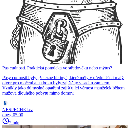
Pás cudnosti. Praktická pomůcka ve středověku nebo mýtus?
Pásy cudnosti byly „železné bikiny“, které měly v přední části malý
otvor pro močení a na boku byly zajištěny visacím zámkem.
Vznikly jako důmyslné opatření zajišťující věrnost manželek během
mužova dlouhého pobytu mimo domov.
NESPECHEJ.cz
dnes, 05:00
2 min