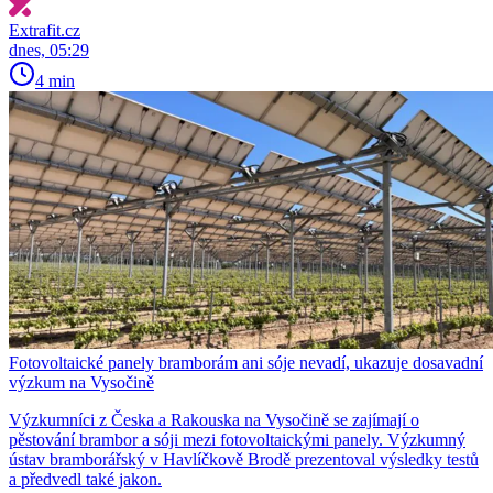
Extrafit.cz
dnes, 05:29
4 min
Fotovoltaické panely bramborám ani sóje nevadí, ukazuje dosavadní
výzkum na Vysočině
Výzkumníci z Česka a Rakouska na Vysočině se zajímají o
pěstování brambor a sóji mezi fotovoltaickými panely. Výzkumný
ústav bramborářský v Havlíčkově Brodě prezentoval výsledky testů
a předvedl také jakon.