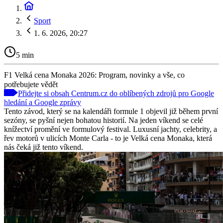
Sport
1. 6. 2026, 20:27
5 min
F1 Velká cena Monaka 2026: Program, novinky a vše, co
potřebujete vědět
Přidejte si obsah Centrum.cz do oblíbených zdrojů pro Google
hledání a Google zprávy
Tento závod, který se na kalendáři formule 1 objevil již během první
sezóny, se pyšní nejen bohatou historií. Na jeden víkend se celé
knížectví promění ve formulový festival. Luxusní jachty, celebrity, a
řev motorů v ulicích Monte Carla - to je Velká cena Monaka, která
nás čeká již tento víkend.