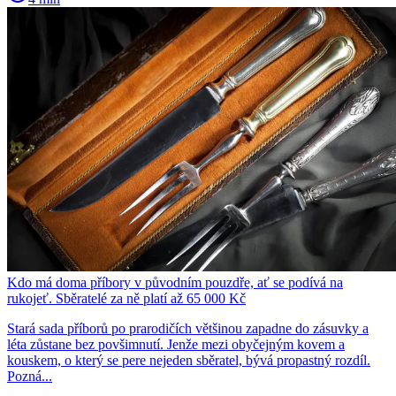
Kdo má doma příbory v původním pouzdře, ať se podívá na
rukojeť. Sběratelé za ně platí až 65 000 Kč
Stará sada příborů po prarodičích většinou zapadne do zásuvky a
léta zůstane bez povšimnutí. Jenže mezi obyčejným kovem a
kouskem, o který se pere nejeden sběratel, bývá propastný rozdíl.
Pozná...