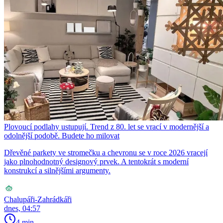
Plovoucí podlahy ustupují. Trend z 80. let se vrací v modernější a
odolnější podobě. Budete ho milovat
Dřevěné parkety ve stromečku a chevronu se v roce 2026 vracejí
jako plnohodnotný designový prvek. A tentokrát s moderní
konstrukcí a silnějšími argumenty.
Chalupáři-Zahrádkáři
dnes, 04:57
4 min