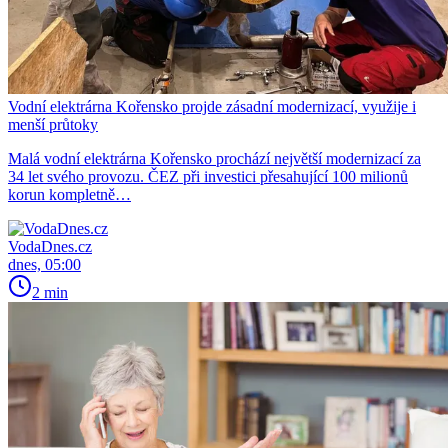
Vodní elektrárna Kořensko projde zásadní modernizací, využije i
menší průtoky
Malá vodní elektrárna Kořensko prochází největší modernizací za
34 let svého provozu. ČEZ při investici přesahující 100 milionů
korun kompletně…
VodaDnes.cz
dnes, 05:00
2 min