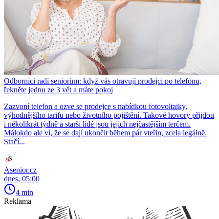
Odborníci radí seniorům: když vás otravují prodejci po telefonu,
řekněte jednu ze 3 vět a máte pokoj
Zazvoní telefon a ozve se prodejce s nabídkou fotovoltaiky,
výhodnějšího tarifu nebo životního pojištění. Takové hovory přijdou
i několikrát týdně a starší lidé jsou jejich nejčastějším terčem.
Málokdo ale ví, že se dají ukončit během pár vteřin, zcela legálně.
Stačí...
Asenior.cz
dnes, 05:00
4 min
Reklama