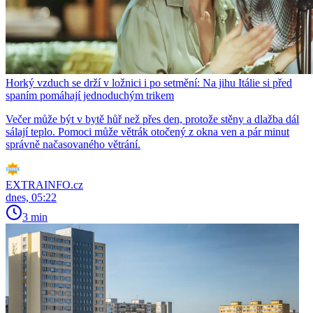
Horký vzduch se drží v ložnici i po setmění: Na jihu Itálie si před
spaním pomáhají jednoduchým trikem
Večer může být v bytě hůř než přes den, protože stěny a dlažba dál
sálají teplo. Pomoci může větrák otočený z okna ven a pár minut
správně načasovaného větrání.
EXTRAINFO.cz
dnes, 05:22
3 min