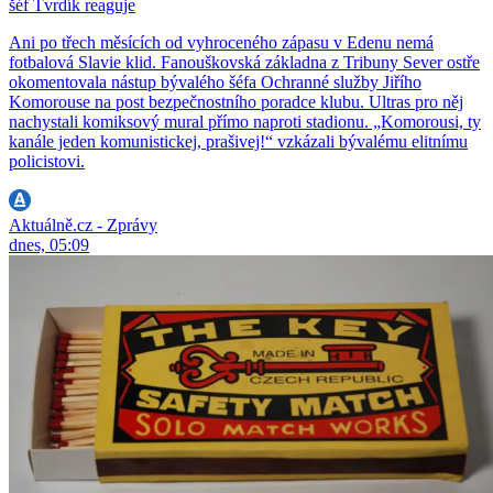
šéf Tvrdík reaguje
Ani po třech měsících od vyhroceného zápasu v Edenu nemá
fotbalová Slavie klid. Fanouškovská základna z Tribuny Sever ostře
okomentovala nástup bývalého šéfa Ochranné služby Jiřího
Komorouse na post bezpečnostního poradce klubu. Ultras pro něj
nachystali komiksový mural přímo naproti stadionu. „Komorousi, ty
kanále jeden komunistickej, prašivej!“ vzkázali bývalému elitnímu
policistovi.
Aktuálně.cz - Zprávy
dnes, 05:09