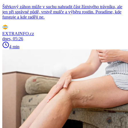
Štěrkový záhon může v suchu nahradit část žíznivého trávníku, ale
jen při správné půdě, vrstvě mulče a výběru rostlin. Poradíme, kde
funguje a kde raději ne.
EXTRAINFO.cz
dnes, 05:26
4 min