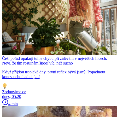
Češi pořád opakují tuhle chybu při zálévání v největších hicech.
Neví, že tím rostlinám škodí víc, než sucho
Když přijdou tropické dny, první reflex bývá jasný. Popadnout
konev nebo hadici […]
Zodpovime.cz
dnes, 05:20
4 min