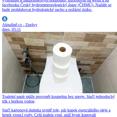
vystoupají k nadprůměrným hodnotám, informoval na webu a na
facebooku Český hydrometeorologický ústav (ČHMÚ). Nadále se
bude prohlubovat hydrologické sucho a požární riziko.
Aktuálně.cz - Zprávy
dnes, 05:11
Toaletní papír může provonět koupelnu bez spreje. Stačí jednoduchý
trik s horkou vodou
Stačí kartonová dutinka uvnitř role, pár kapek esenciálního oleje a
hrnek vroucí vody. Celá toaleta voní, aniž byste kupovali