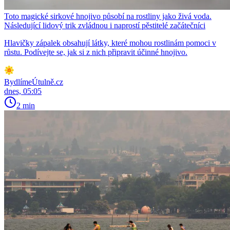
Toto magické sirkové hnojivo působí na rostliny jako živá voda.
Následující lidový trik zvládnou i naprostí pěstitelé začátečníci
Hlavičky zápalek obsahují látky, které mohou rostlinám pomoci v
růstu. Podívejte se, jak si z nich připravit účinné hnojivo.
BydlímeÚtulně.cz
dnes, 05:05
2 min