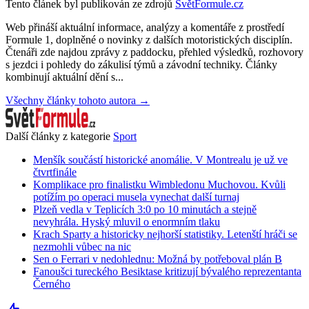
Tento článek byl publikován ze zdrojů
SvětFormule.cz
Web přináší aktuální informace, analýzy a komentáře z prostředí
Formule 1, doplněné o novinky z dalších motoristických disciplín.
Čtenáři zde najdou zprávy z paddocku, přehled výsledků, rozhovory
s jezdci i pohledy do zákulisí týmů a závodní techniky. Články
kombinují aktuální dění s...
Všechny články tohoto autora →
Další články z kategorie
Sport
Menšík součástí historické anomálie. V Montrealu je už ve
čtvrtfinále
Komplikace pro finalistku Wimbledonu Muchovou. Kvůli
potížím po operaci musela vynechat další turnaj
Plzeň vedla v Teplicích 3:0 po 10 minutách a stejně
nevyhrála. Hyský mluvil o enormním tlaku
Krach Sparty a historicky nejhorší statistiky. Letenští hráči se
nezmohli vůbec na nic
Sen o Ferrari v nedohlednu: Možná by potřeboval plán B
Fanoušci tureckého Besiktase kritizují bývalého reprezentanta
Černého