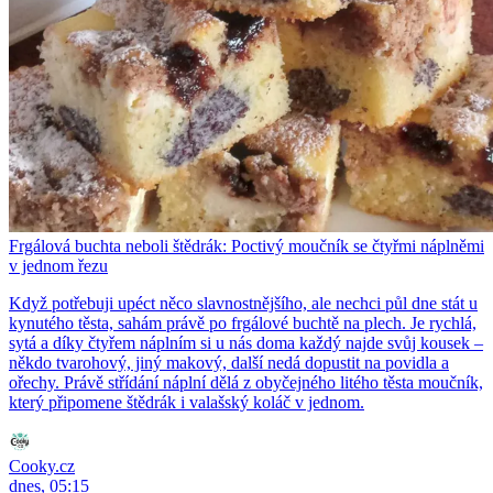
Frgálová buchta neboli štědrák: Poctivý moučník se čtyřmi náplněmi
v jednom řezu
Když potřebuji upéct něco slavnostnějšího, ale nechci půl dne stát u
kynutého těsta, sahám právě po frgálové buchtě na plech. Je rychlá,
sytá a díky čtyřem náplním si u nás doma každý najde svůj kousek –
někdo tvarohový, jiný makový, další nedá dopustit na povidla a
ořechy. Právě střídání náplní dělá z obyčejného litého těsta moučník,
který připomene štědrák i valašský koláč v jednom.
Cooky.cz
dnes, 05:15