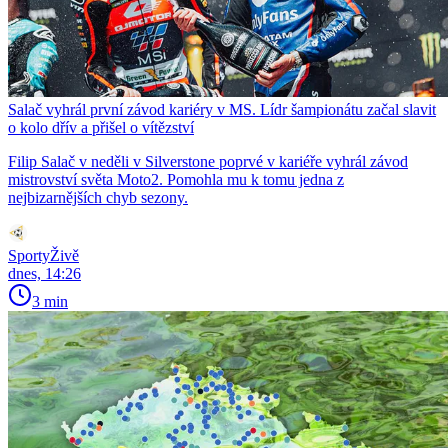
Salač vyhrál první závod kariéry v MS. Lídr šampionátu začal slavit
o kolo dřív a přišel o vítězství
Filip Salač v neděli v Silverstone poprvé v kariéře vyhrál závod
mistrovství světa Moto2. Pomohla mu k tomu jedna z
nejbizarnějších chyb sezony.
SportyŽivě
dnes, 14:26
3 min