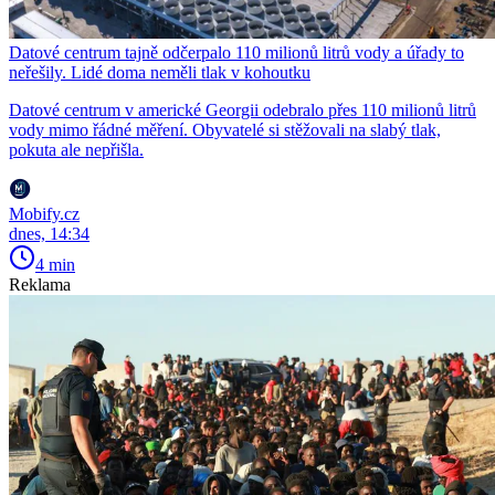
Datové centrum tajně odčerpalo 110 milionů litrů vody a úřady to
neřešily. Lidé doma neměli tlak v kohoutku
Datové centrum v americké Georgii odebralo přes 110 milionů litrů
vody mimo řádné měření. Obyvatelé si stěžovali na slabý tlak,
pokuta ale nepřišla.
Mobify.cz
dnes, 14:34
4 min
Reklama