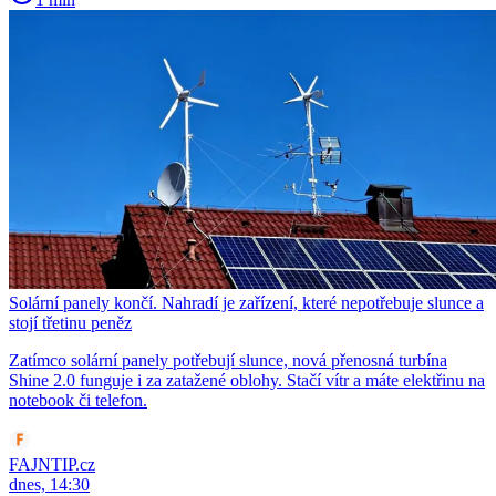
Solární panely končí. Nahradí je zařízení, které nepotřebuje slunce a
stojí třetinu peněz
Zatímco solární panely potřebují slunce, nová přenosná turbína
Shine 2.0 funguje i za zatažené oblohy. Stačí vítr a máte elektřinu na
notebook či telefon.
FAJNTIP.cz
dnes, 14:30