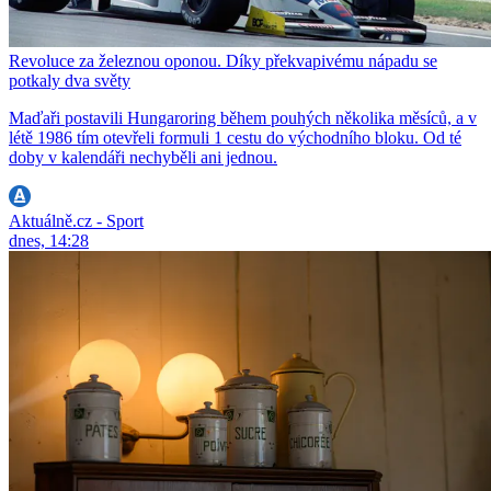
Revoluce za železnou oponou. Díky překvapivému nápadu se
potkaly dva světy
Maďaři postavili Hungaroring během pouhých několika měsíců, a v
létě 1986 tím otevřeli formuli 1 cestu do východního bloku. Od té
doby v kalendáři nechyběli ani jednou.
Aktuálně.cz - Sport
dnes, 14:28