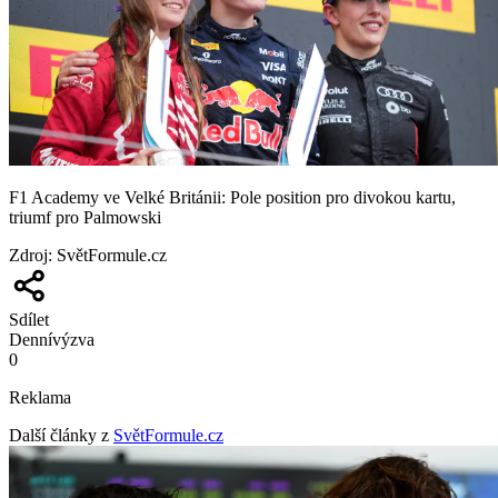
F1 Academy ve Velké Británii: Pole position pro divokou kartu,
triumf pro Palmowski
Zdroj
:
SvětFormule.cz
Sdílet
Denní
výzva
0
Reklama
Další články z
SvětFormule.cz