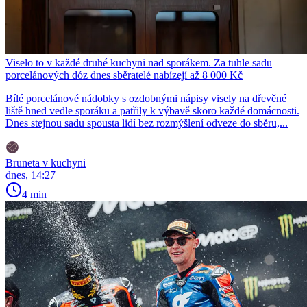
Viselo to v každé druhé kuchyni nad sporákem. Za tuhle sadu
porcelánových dóz dnes sběratelé nabízejí až 8 000 Kč
Bílé porcelánové nádobky s ozdobnými nápisy visely na dřevěné
liště hned vedle sporáku a patřily k výbavě skoro každé domácnosti.
Dnes stejnou sadu spousta lidí bez rozmýšlení odveze do sběru,...
Bruneta v kuchyni
dnes, 14:27
4 min