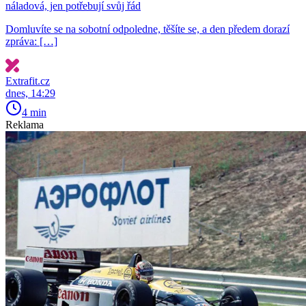
náladová, jen potřebují svůj řád
Domluvíte se na sobotní odpoledne, těšíte se, a den předem dorazí
zpráva: […]
Extrafit.cz
dnes, 14:29
4 min
Reklama