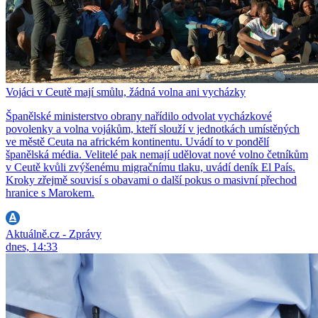
Vojáci v Ceutě mají smůlu, žádná volna ani vycházky
Španělské ministerstvo obrany nařídilo odvolat vycházkové
povolenky a volna vojákům, kteří slouží v jednotkách umístěných
ve městě Ceuta na africkém kontinentu. Uvádí to v pondělí
španělská média. Velitelé pak nemají udělovat nové volno četníkům
v Ceutě kvůli zvýšenému migračnímu tlaku, uvádí deník El País.
Kroky zřejmě souvisí s obavami o další pokus o masivní přechod
hranice s Marokem.
Aktuálně.cz - Zprávy
dnes, 14:33