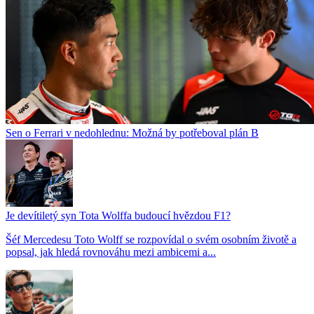
Sen o Ferrari v nedohlednu: Možná by potřeboval plán B
Je devítiletý syn Tota Wolffa budoucí hvězdou F1?
Šéf Mercedesu Toto Wolff se rozpovídal o svém osobním životě a
popsal, jak hledá rovnováhu mezi ambicemi a...