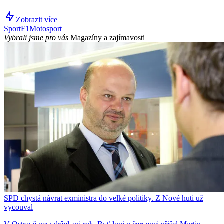
Zobrazit více
Sport
F1
Motosport
Vybrali jsme pro vás
Magazíny a zajímavosti
SPD chystá návrat exministra do velké politiky. Z Nové huti už
vycouval