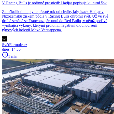
V Racing Bulls je rodinné prostředí: Hadjar popisuje kulturní šok
Za několik dní uplyne přesně rok od chvíle, kdy Isack Hadjar v
Nizozemsku ziskem pódia v Racing Bulls ohromil svět. Už ve své
druhé sezóně se Francouz přesunul do Red Bullu, v němž podává
vynikající výkony, kterými prolomil negativní dlouhou sérii
týmových kolegů Maxe Verstappena.
SvětFormule.cz
dnes, 14:35
1 min