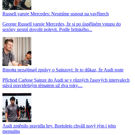
Russell varuje Mercedes: Nesmíme usnout na vavřínech
George Russell varuje Mercedes, že si po úspěšném vstupu do
sezóny nesmí dovolit polevit. Podle britského...
Binotta nezajímají zprávy o Sainzovi: Je to důkaz, že Audi roste
Příchod Carlose Sainze do Audi se v různých časových intervalech
stává pravidelným tématem už dva roky....
Audi změnilo pravidla hry. Bortoleto chválí nový tým i jeho
mentalitu