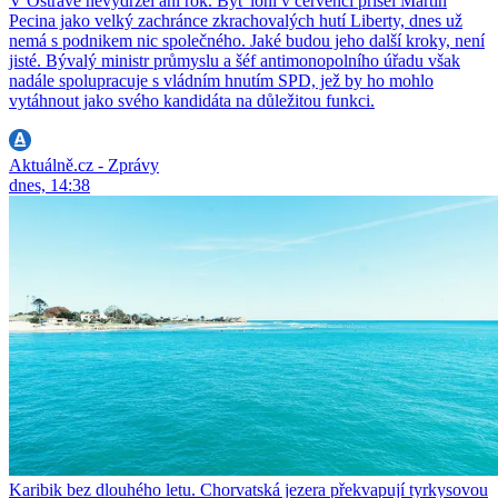
V Ostravě nevydržel ani rok. Byť loni v červenci přišel Martin
Pecina jako velký zachránce zkrachovalých hutí Liberty, dnes už
nemá s podnikem nic společného. Jaké budou jeho další kroky, není
jisté. Bývalý ministr průmyslu a šéf antimonopolního úřadu však
nadále spolupracuje s vládním hnutím SPD, jež by ho mohlo
vytáhnout jako svého kandidáta na důležitou funkci.
Aktuálně.cz - Zprávy
dnes, 14:38
Karibik bez dlouhého letu. Chorvatská jezera překvapují tyrkysovou