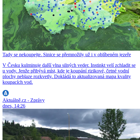
Tady se nekoupejte. Sinice se přemnožily už i v oblíbeném jezeře
V Česku kulminuje další vlna silných veder. Instinkt velí zchladit se
u vody. Jenže přibývá míst, kde je koupání rizikové, četné vodní
plochy neblaze rozkvetly. Dokládá to aktualizovaná mapa kvality
koupacích vod.
Aktuálně.cz - Zprávy
dnes, 14:26