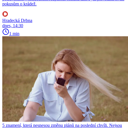
pokusům o krádež.
Hradecká Drbna
dnes, 14:30
1 min
5 znamení, která nesnesou změnu plánů na poslední chvíli. Nejsou