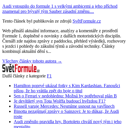
Audi vstoupilo do formule 1 s velkými ambicemi a jeho příchod
znamenal pro bývalý tým Sauber zásadní změnu....
Tento článek byl publikován ze zdrojů
SvětFormule.cz
Web přináší aktuální informace, analýzy a komentáře z prostředí
Formule 1, doplněné o novinky z dalších motoristických disciplín.
Čtenáři zde najdou zprávy z paddocku, přehled výsledků, rozhovory
s jezdci i pohledy do zákulisí týmů a závodní techniky. Články
kombinují aktuální dění s...
Všechny články tohoto autora →
Další články z kategorie
F1
Hamilton poprvé ukázal fotky s Kim Kardashian. Fanoušci
píšou, že ho vrátila zpět do boje o titul
Sen o Ferrari v nedohlednu: Možná by potřeboval plán B
Je devítiletý syn Tota Wolffa budoucí hvězdou F1?
Russell varuje Mercedes: Nesmíme usnout na vavřínech
Binotta nezajímají zprávy o Sainzovi: Je to důkaz, že Audi
roste
Audi změnilo pravidla hry. Bortoleto chválí nový tým i jeho
mentalitu