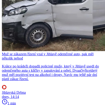
Muž se zákazem řízení vzal v Jihlavě odemčené auto, pak měl
několik nehod
Krátce po krádeži dopadli policisté muže, který v Jihlavě usedl do
odemčeného auta s klíčky v zapalování a odjel. Dvaačtyřicetiletý
muž měl pozitivní test na alkohol i drogy. Navíc mu ještě pár dní
platil zákaz řízení.
Jihlavská Drbna
dnes, 14:14
1 min