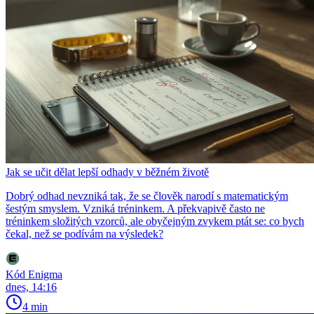
Jak se učit dělat lepší odhady v běžném životě
Dobrý odhad nevzniká tak, že se člověk narodí s matematickým
šestým smyslem. Vzniká tréninkem. A překvapivě často ne
tréninkem složitých vzorců, ale obyčejným zvykem ptát se: co bych
čekal, než se podívám na výsledek?
Kód Enigma
dnes, 14:16
4 min