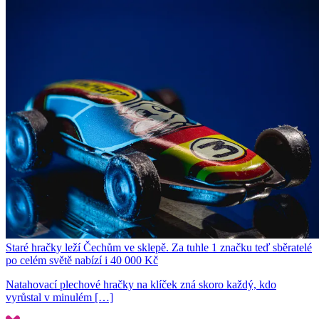
Staré hračky leží Čechům ve sklepě. Za tuhle 1 značku teď sběratelé
po celém světě nabízí i 40 000 Kč
Natahovací plechové hračky na klíček zná skoro každý, kdo
vyrůstal v minulém […]