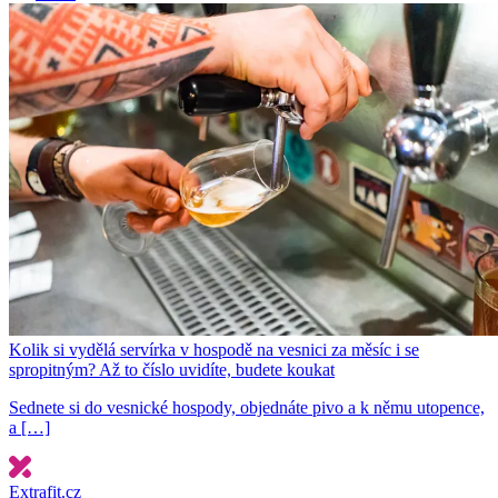
Kolik si vydělá servírka v hospodě na vesnici za měsíc i se
spropitným? Až to číslo uvidíte, budete koukat
Sednete si do vesnické hospody, objednáte pivo a k němu utopence,
a […]
Extrafit.cz