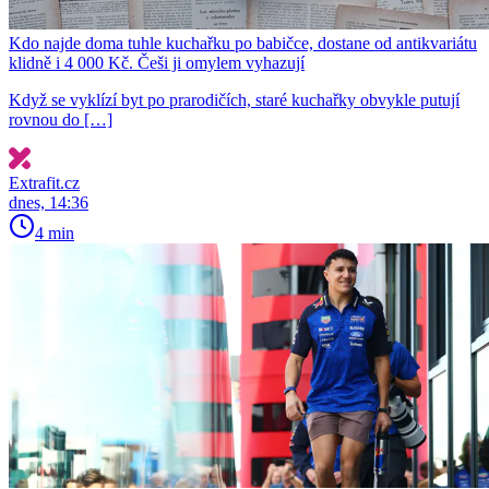
Kdo najde doma tuhle kuchařku po babičce, dostane od antikvariátu
klidně i 4 000 Kč. Češi ji omylem vyhazují
Když se vyklízí byt po prarodičích, staré kuchařky obvykle putují
rovnou do […]
Extrafit.cz
dnes, 14:36
4 min