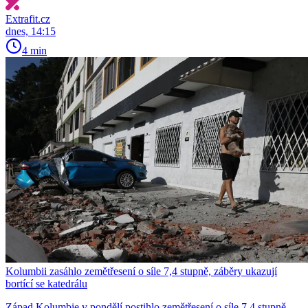
Extrafit.cz
dnes, 14:15
4 min
Kolumbii zasáhlo zemětřesení o síle 7,4 stupně, záběry ukazují
bortící se katedrálu
Západ Kolumbie v pondělí postihlo zemětřesení o síle 7,4 stupně,