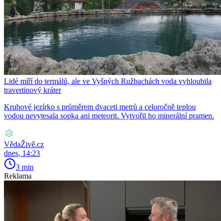
Lidé míří do termálů, ale ve Vyšných Ružbachách voda vyhloubila
travertinový kráter
Kruhové jezírko s průměrem dvaceti metrů a celoročně teplou
vodou nevytesala sopka ani meteorit. Vytvořil ho minerální pramen.
VědaŽivě.cz
dnes, 14:23
3 min
Reklama