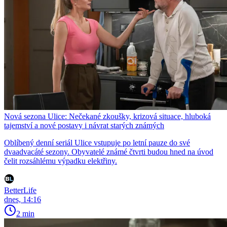
Nová sezona Ulice: Nečekané zkoušky, krizová situace, hluboká
tajemství a nové postavy i návrat starých známých
Oblíbený denní seriál Ulice vstupuje po letní pauze do své
dvaadvacáté sezony. Obyvatelé známé čtvrti budou hned na úvod
čelit rozsáhlému výpadku elektřiny.
BetterLife
dnes, 14:16
2 min