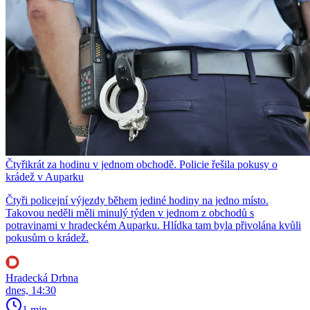
Čtyřikrát za hodinu v jednom obchodě. Policie řešila pokusy o
krádež v Auparku
Čtyři policejní výjezdy během jediné hodiny na jedno místo.
Takovou neděli měli minulý týden v jednom z obchodů s
potravinami v hradeckém Auparku. Hlídka tam byla přivolána kvůli
pokusům o krádež.
Hradecká Drbna
dnes, 14:30
1 min