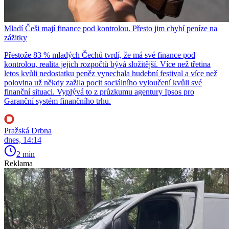
Mladí Češi mají finance pod kontrolou. Přesto jim chybí peníze na
zážitky
Přestože 83 % mladých Čechů tvrdí, že má své finance pod
kontrolou, realita jejich rozpočtů bývá složitější. Více než třetina
letos kvůli nedostatku peněz vynechala hudební festival a více než
polovina už někdy zažila pocit sociálního vyloučení kvůli své
finanční situaci. Vyplývá to z průzkumu agentury Ipsos pro
Garanční systém finančního trhu.
Pražská Drbna
dnes, 14:14
2 min
Reklama