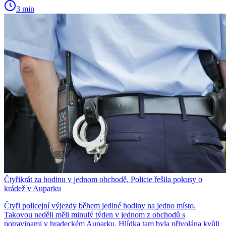
3 min
Čtyřikrát za hodinu v jednom obchodě. Policie řešila pokusy o
krádež v Auparku
Čtyři policejní výjezdy během jediné hodiny na jedno místo.
Takovou neděli měli minulý týden v jednom z obchodů s
potravinami v hradeckém Auparku. Hlídka tam byla přivolána kvůli