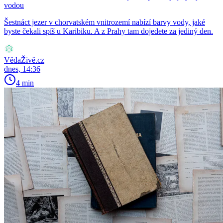
vodou
Šestnáct jezer v chorvatském vnitrozemí nabízí barvy vody, jaké
byste čekali spíš u Karibiku. A z Prahy tam dojedete za jediný den.
VědaŽivě.cz
dnes, 14:36
4 min