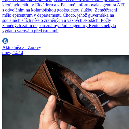
které bylo cítit i v Ekvádoru a v Panamě, informovala agentura AFP
s odvoláním na kolumbijskou geologickou službu. Zemětřesení
mělo epicentrum v departementu Chocó, jehož guvernérka na
sociálních sítích píše o zraněných a vážných škodách. Počty
zraněných zatím nejsou známy. Podle agentury Reuters nebylo
vydáno varování před tsunami.
Aktuálně.cz - Zprávy
dnes, 14:14