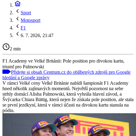
Sport
Motosport
F1
6. 7. 2026, 21:47
2 min
F1 Academy ve Velké Británii: Pole position pro divokou kartu,
triumf pro Palmowski
Přidejte si obsah Centrum.cz do oblíbených zdrojů pro Google
hledání a Google zprávy
V rámci Velké ceny Velké Británie nabídl šampionát F1 Academy
hned několik zajímavých momentů. Největší pozornost na sebe
strhly domácí Alisha Palmowski, která vyhrála hlavní závod, a
Švýcarka Chiara Bättig, která nejen že získala pole position, ale stala
se první jezdkyní, která v rámci účasti na divokou kartu stanula na
pódiu.