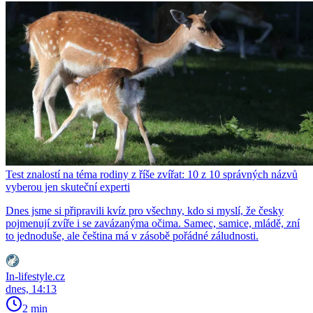
Test znalostí na téma rodiny z říše zvířat: 10 z 10 správných názvů
vyberou jen skuteční experti
Dnes jsme si připravili kvíz pro všechny, kdo si myslí, že česky
pojmenují zvíře i se zavázanýma očima. Samec, samice, mládě, zní
to jednoduše, ale čeština má v zásobě pořádné záludnosti.
In-lifestyle.cz
dnes, 14:13
2 min