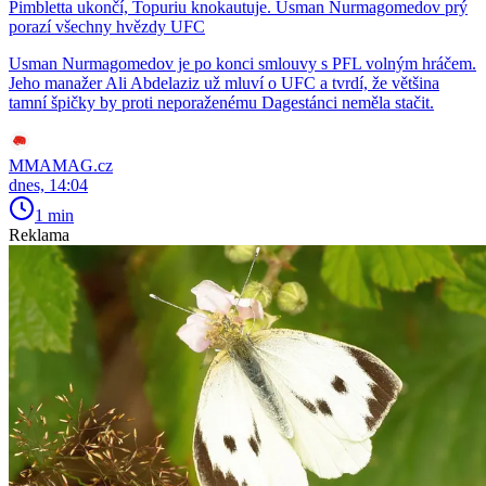
Pimbletta ukončí, Topuriu knokautuje. Usman Nurmagomedov prý
porazí všechny hvězdy UFC
Usman Nurmagomedov je po konci smlouvy s PFL volným hráčem.
Jeho manažer Ali Abdelaziz už mluví o UFC a tvrdí, že většina
tamní špičky by proti neporaženému Dagestánci neměla stačit.
MMAMAG.cz
dnes, 14:04
1 min
Reklama