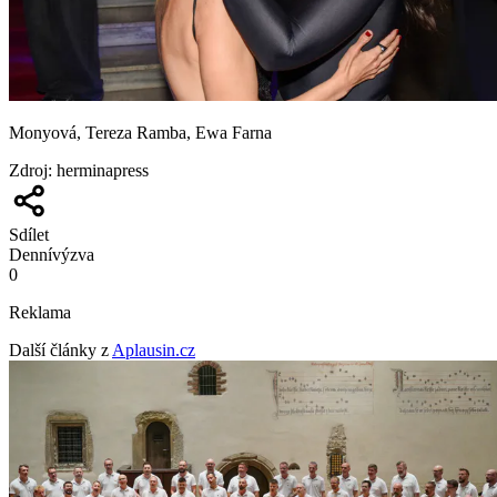
Monyová, Tereza Ramba, Ewa Farna
Zdroj
:
herminapress
Sdílet
Denní
výzva
0
Reklama
Další články z
Aplausin.cz