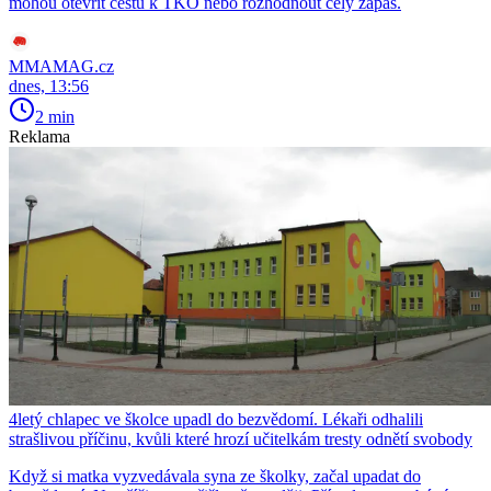
mohou otevřít cestu k TKO nebo rozhodnout celý zápas.
MMAMAG.cz
dnes, 13:56
2 min
Reklama
4letý chlapec ve školce upadl do bezvědomí. Lékaři odhalili
strašlivou příčinu, kvůli které hrozí učitelkám tresty odnětí svobody
Když si matka vyzvedávala syna ze školky, začal upadat do