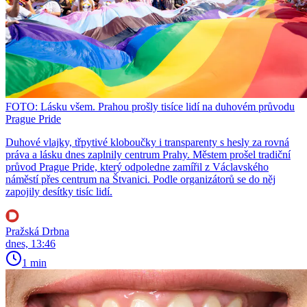
FOTO: Lásku všem. Prahou prošly tisíce lidí na duhovém průvodu
Prague Pride
Duhové vlajky, třpytivé kloboučky i transparenty s hesly za rovná
práva a lásku dnes zaplnily centrum Prahy. Městem prošel tradiční
průvod Prague Pride, který odpoledne zamířil z Václavského
náměstí přes centrum na Štvanici. Podle organizátorů se do něj
zapojily desítky tisíc lidí.
Pražská Drbna
dnes, 13:46
1 min