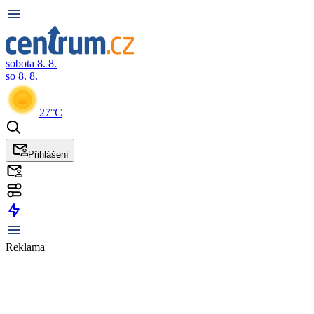
sobota 8. 8.
so 8. 8.
27°C
Přihlášení
Reklama