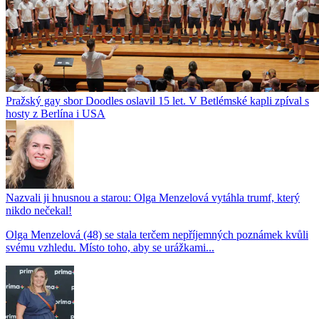
Pražský gay sbor Doodles oslavil 15 let. V Betlémské kapli zpíval s
hosty z Berlína i USA
Nazvali ji hnusnou a starou: Olga Menzelová vytáhla trumf, který
nikdo nečekal!
Olga Menzelová (48) se stala terčem nepříjemných poznámek kvůli
svému vzhledu. Místo toho, aby se urážkami...