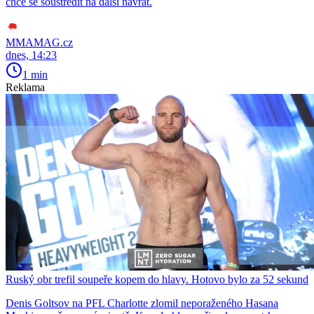
chce se soustředit na další návrat.
MMAMAG.cz
dnes, 14:23
1 min
Reklama
Ruský obr trefil soupeře kopem do hlavy. Hotovo bylo za 52 sekund
Denis Goltsov na PFL Charlotte zlomil neporaženého Hasana