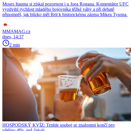
Moses Itauma si získal pozornost i u Joea Rogana. Komentátor UFC
vyzdvihl rychlost mladého bojovníka těžké váhy a při debatě
připomněl, jak blízko měl Brit k historickému zápisu Mikea Tysona.
MMAMAG.cz
dnes, 14:37
2 min
HOSPODSKÝ KVÍZ: Tenhle souboj se znalostmi končí pro
většinu dřív, než čekali