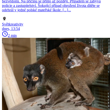
bezvědomí. Na příčinu se přišlo až později. Případem se zabývá
policie a zastupitelství. Šokující případ ohrožení života dítěte se
odehrál v jedné polské mateřské škole. [...]...
Světkreativity
dnes, 13:54
2 min