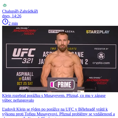
Chalupáři-Zahrádkáři
dnes, 14:26
2 min
Klein rozebral porážku s Musayevem. Přiznal, co mu v zápase
vůbec nefungovalo
Ľudovít Klein se týden po porážce na UFC v Bělehradě vrátil k
výkonu proti Tofiqu Musayevovi. Přiznal problémy se vzdáleností a