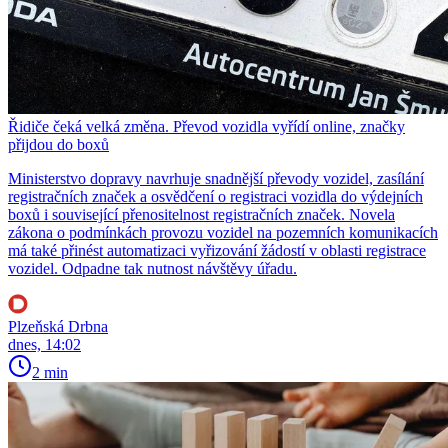
Řidiče čeká velká změna. Převod vozidla vyřídí online, značky
přijdou do boxů
Ministerstvo dopravy navrhuje snadnější převody vozidel, zasílání
registračních značek a osvědčení o registraci vozidla do výdejních
boxů i související přenositelnost registračních značek. Novela
zákona o podmínkách provozu vozidel na pozemních komunikacích
má také přinést automatizaci vyřizování žádostí v oblasti registrace
vozidel. Odpadne tak nutnost návštěvy úřadu.
Plzeňská Drbna
dnes, 14:02
2 min