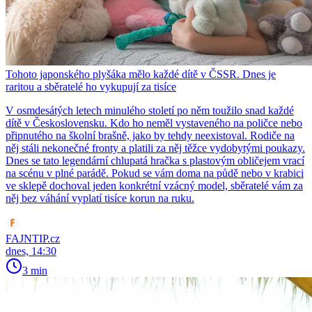
Tohoto japonského plyšáka mělo každé dítě v ČSSR. Dnes je
raritou a sběratelé ho vykupují za tisíce
V osmdesátých letech minulého století po něm toužilo snad každé
dítě v Československu. Kdo ho neměl vystaveného na poličce nebo
připnutého na školní brašně, jako by tehdy neexistoval. Rodiče na
něj stáli nekonečné fronty a platili za něj těžce vydobytými poukazy.
Dnes se tato legendární chlupatá hračka s plastovým obličejem vrací
na scénu v plné parádě. Pokud se vám doma na půdě nebo v krabici
ve sklepě dochoval jeden konkrétní vzácný model, sběratelé vám za
něj bez váhání vyplatí tisíce korun na ruku.
FAJNTIP.cz
dnes, 14:30
3 min