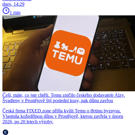
dnes, 14:29
1 min
Češi, máte, co jste chtěli. Temu zničilo českého dodavatele Alzy.
Švadleny v Prostějově šijí poslední kusy, pak dílnu zavřou
Česká firma FIXED.zone přišla kvůli Temu o třetinu byznysu.
Vlastnila kožedělnou dílnu v Prostějově, kterou zavřela v únoru
2026, po 20 letech výroby.