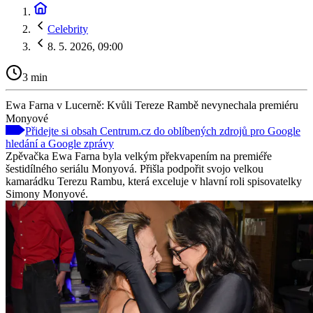
Celebrity
8. 5. 2026, 09:00
3 min
Ewa Farna v Lucerně: Kvůli Tereze Rambě nevynechala premiéru
Monyové
Přidejte si obsah Centrum.cz do oblíbených zdrojů pro Google
hledání a Google zprávy
Zpěvačka Ewa Farna byla velkým překvapením na premiéře
šestidílného seriálu Monyová. Přišla podpořit svojo velkou
kamarádku Terezu Rambu, která exceluje v hlavní roli spisovatelky
Simony Monyové.