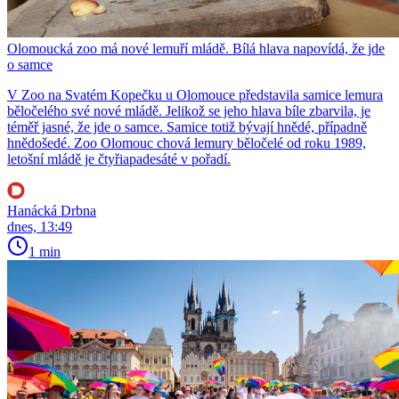
Olomoucká zoo má nové lemuří mládě. Bílá hlava napovídá, že jde
o samce
V Zoo na Svatém Kopečku u Olomouce představila samice lemura
běločelého své nové mládě. Jelikož se jeho hlava bíle zbarvila, je
téměř jasné, že jde o samce. Samice totiž bývají hnědé, případně
hnědošedé. Zoo Olomouc chová lemury běločelé od roku 1989,
letošní mládě je čtyřiapadesáté v pořadí.
Hanácká Drbna
dnes, 13:49
1 min