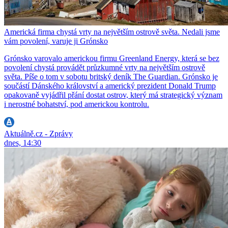
Americká firma chystá vrty na největším ostrově světa. Nedali jsme
vám povolení, varuje ji Grónsko
Grónsko varovalo americkou firmu Greenland Energy, která se bez
povolení chystá provádět průzkumné vrty na největším ostrově
světa. Píše o tom v sobotu britský deník The Guardian. Grónsko je
součástí Dánského království a americký prezident Donald Trump
opakovaně vyjádřil přání dostat ostrov, který má strategický význam
i nerostné bohatství, pod americkou kontrolu.
Aktuálně.cz - Zprávy
dnes, 14:30