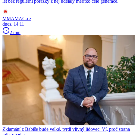
let bez regulérní porážky z něj udělaly měřítko celé generace.
MMAMAG.cz
dnes, 14:11
2 min
Zklamání z Babiše bude velké, tvrdí vlivný lidovec. Ví, proč strana
tolik upadla