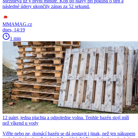
Mezhieva už v první minutě. Kop do hlavy při pokusu o strh a
následné údery ukončily zápas za 52 sekund.
MMAMAG.cz
dnes, 14:19
1 min
12 palet, jedna plachta a odpoledne volna. Tenhle bazén stojí míň
než víkend u vody
Věřte nebo ne, domácí bazén se dá postavit i jinak, než jen nákupem