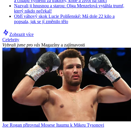
a chlapů vyměnil za traktory, koně a život na ranči
Nazvali ji hnusnou a starou: Olga Menzelová vytáhla trumf,
který nikdo nečekal!
Obří váhový skok Lucie Polišenské: Má dole 22 kilo a
popsala, jak se jí změnilo tělo
Zobrazit více
Celebrity
Vybrali jsme pro vás
Magazíny a zajímavosti
Joe Rogan přirovnal Mosese Itaumu k Mikeu Tysonovi