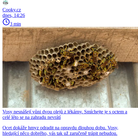
Cooky.cz
dnes, 14:26
3 min
Vosy nesnášejí vůni dvou olejů z lékárny. Smíchejte je s octem a
celé léto se na zahradu nevrátí
Ocet dokáže hmyz odradit na opravdu dlouhou dobu. Vosy,
hledající něco dobrého, vás tak už zaručeně trápit nebudou.