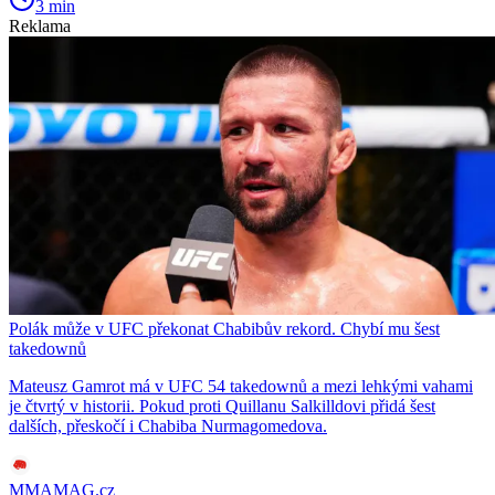
3 min
Reklama
Polák může v UFC překonat Chabibův rekord. Chybí mu šest
takedownů
Mateusz Gamrot má v UFC 54 takedownů a mezi lehkými vahami
je čtvrtý v historii. Pokud proti Quillanu Salkilldovi přidá šest
dalších, přeskočí i Chabiba Nurmagomedova.
MMAMAG.cz