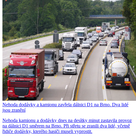
Nehoda dodávky a kamionu zavřela dálnici D1 na Brno. Dva lidé
jsou zranění
Nehoda kamionu a dodávky dnes na desítky minut zastavila provoz
na dálnici D1 směrem na Brno. Při střetu se zranili dva lidé, včetně
řidiče dodávky, kterého hasiči museli vyprostit.