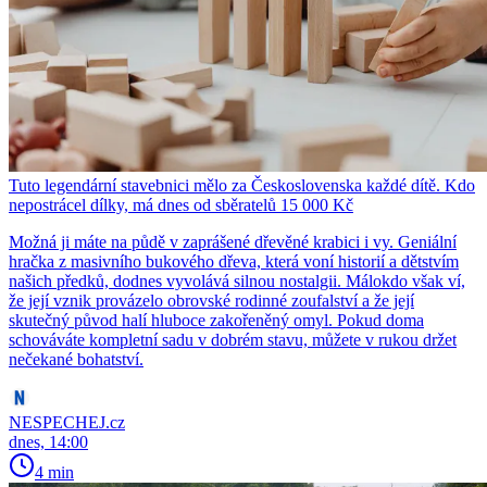
Tuto legendární stavebnici mělo za Československa každé dítě. Kdo
nepostrácel dílky, má dnes od sběratelů 15 000 Kč
Možná ji máte na půdě v zaprášené dřevěné krabici i vy. Geniální
hračka z masivního bukového dřeva, která voní historií a dětstvím
našich předků, dodnes vyvolává silnou nostalgii. Málokdo však ví,
že její vznik provázelo obrovské rodinné zoufalství a že její
skutečný původ halí hluboce zakořeněný omyl. Pokud doma
schováváte kompletní sadu v dobrém stavu, můžete v rukou držet
nečekané bohatství.
NESPECHEJ.cz
dnes, 14:00
4 min