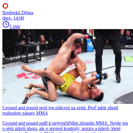
Brněnská Drbna
dnes, 14:00
1 min
Ground and pound není jen mlácení na zemi. Proč tahle zbraň
rozhoduje zápasy MMA
Ground and pound patří k nejtypičtějším zbraním MMA. Nejde jen
o sérii úderů shora, ale o spojení kontroly, pozice a úderů, které