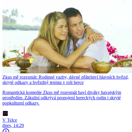
Zkus mě rozesmát: Rodinné vazby, dávné přátelství hlavních hvězd,
skryté odkazy a hvězdný tenista v roli herce
Romantická komedie Zkus mě rozesmát baví diváky havajským
prostředím. Zákulisí odkrývá propojení hereckých rodin i skryté
popkulturní odkazy.
V Telce
dnes, 14:29