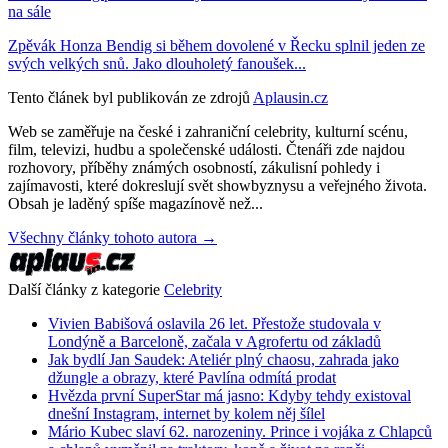
na sále
Zpěvák Honza Bendig si během dovolené v Řecku splnil jeden ze
svých velkých snů. Jako dlouholetý fanoušek...
Tento článek byl publikován ze zdrojů
Aplausin.cz
Web se zaměřuje na české i zahraniční celebrity, kulturní scénu,
film, televizi, hudbu a společenské události. Čtenáři zde najdou
rozhovory, příběhy známých osobností, zákulisní pohledy i
zajímavosti, které dokreslují svět showbyznysu a veřejného života.
Obsah je laděný spíše magazínově než...
Všechny články tohoto autora →
Další články z kategorie
Celebrity
Vivien Babišová oslavila 26 let. Přestože studovala v
Londýně a Barceloně, začala v Agrofertu od základů
Jak bydlí Jan Saudek: Ateliér plný chaosu, zahrada jako
džungle a obrazy, které Pavlína odmítá prodat
Hvězda první SuperStar má jasno: Kdyby tehdy existoval
dnešní Instagram, internet by kolem něj šílel
Mário Kubec slaví 62. narozeniny. Prince i vojáka z Chlapců