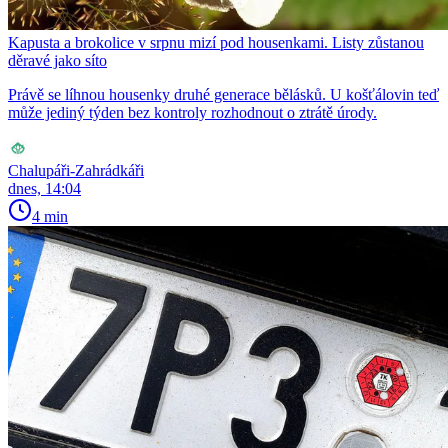
Kapusta a brokolice v srpnu mizí pod housenkami. Listy zůstanou
děravé jako síto
Právě se líhnou housenky druhé generace bělásků. U košťálovin teď
může jediný týden bez kontroly rozhodnout o ztrátě úrody.
Chalupáři-Zahrádkáři
dnes, 14:04
4 min