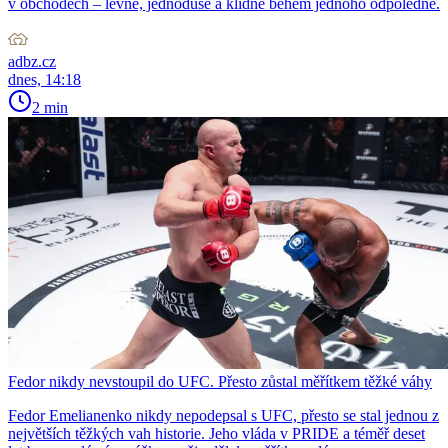
v obchodech – levně, jednoduše a klidně během jednoho odpoledne.
adbz.cz
dnes, 14:18
2 min
Fedor nikdy nevstoupil do UFC. Přesto zůstal měřítkem těžké váhy
Fedor Emelianenko nikdy nepodepsal s UFC, přesto se stal jednou z
největších těžkých vah historie. Jeho vláda v PRIDE a téměř deset