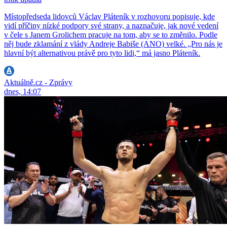
Místopředseda lidovců Václav Pláteník v rozhovoru popisuje, kde
vidí příčiny nízké podpory své strany, a naznačuje, jak nové vedení
v čele s Janem Grolichem pracuje na tom, aby se to změnilo. Podle
něj bude zklamání z vlády Andreje Babiše (ANO) velké. „Pro nás je
hlavní být alternativou právě pro tyto lidi,“ má jasno Pláteník.
Aktuálně.cz - Zprávy
dnes, 14:07