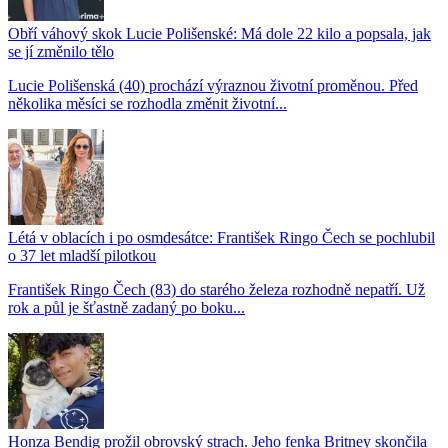
Obří váhový skok Lucie Polišenské: Má dole 22 kilo a popsala, jak
se jí změnilo tělo
Lucie Polišenská (40) prochází výraznou životní proměnou. Před
několika měsíci se rozhodla změnit životní...
Létá v oblacích i po osmdesátce: František Ringo Čech se pochlubil
o 37 let mladší pilotkou
František Ringo Čech (83) do starého železa rozhodně nepatří. Už
rok a půl je šťastně zadaný po boku...
Honza Bendig prožil obrovský strach. Jeho fenka Britney skončila