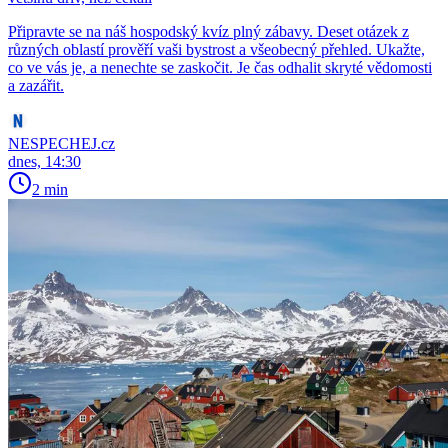
Připravte se na náš hospodský kvíz plný zábavy. Deset otázek z
různých oblastí prověří vaši bystrost a všeobecný přehled. Ukažte,
co ve vás je, a nenechte se zaskočit. Je čas odhalit skryté vědomosti
a zazářit.
NESPECHEJ.cz
dnes, 14:30
2 min