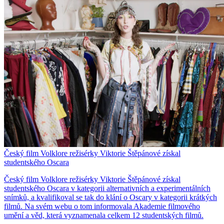
Český film Volklore režisérky Viktorie Štěpánové získal
studentského Oscara
Český film Volklore režisérky Viktorie Štěpánové získal
studentského Oscara v kategorii alternativních a experimentálních
snímků, a kvalifikoval se tak do klání o Oscary v kategorii krátkých
filmů. Na svém webu o tom informovala Akademie filmového
umění a věd, která vyznamenala celkem 12 studentských filmů.