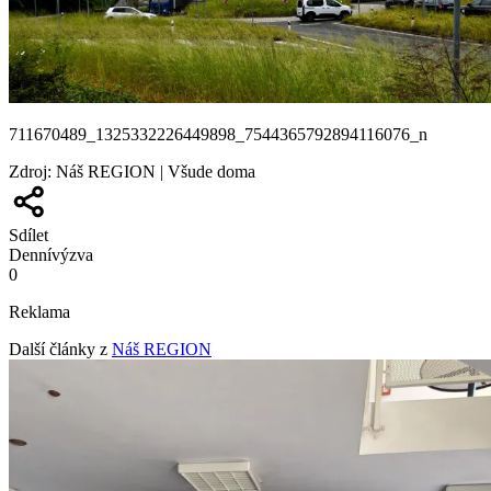
711670489_1325332226449898_7544365792894116076_n
Zdroj
:
Náš REGION | Všude doma
Sdílet
Denní
výzva
0
Reklama
Další články z
Náš REGION