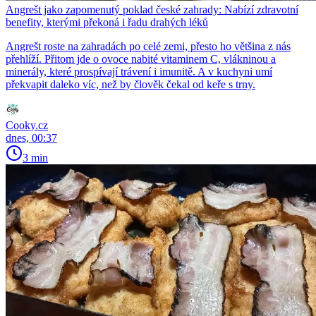
Angrešt jako zapomenutý poklad české zahrady: Nabízí zdravotní
benefity, kterými překoná i řadu drahých léků
Angrešt roste na zahradách po celé zemi, přesto ho většina z nás
přehlíží. Přitom jde o ovoce nabité vitaminem C, vlákninou a
minerály, které prospívají trávení i imunitě. A v kuchyni umí
překvapit daleko víc, než by člověk čekal od keře s trny.
Cooky.cz
dnes, 00:37
3 min