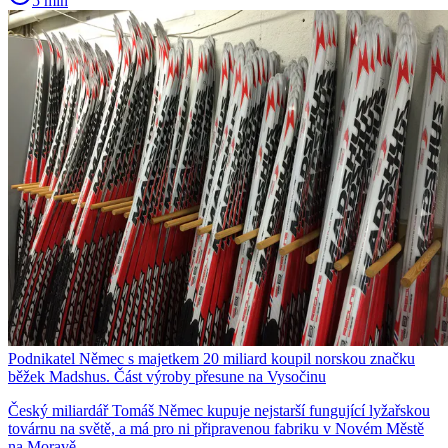
5 min
Podnikatel Němec s majetkem 20 miliard koupil norskou značku
běžek Madshus. Část výroby přesune na Vysočinu
Český miliardář Tomáš Němec kupuje nejstarší fungující lyžařskou
továrnu na světě, a má pro ni připravenou fabriku v Novém Městě
na Moravě.