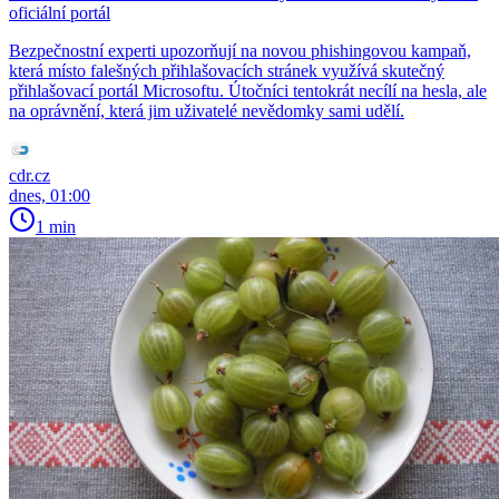
oficiální portál
Bezpečnostní experti upozorňují na novou phishingovou kampaň,
která místo falešných přihlašovacích stránek využívá skutečný
přihlašovací portál Microsoftu. Útočníci tentokrát necílí na hesla, ale
na oprávnění, která jim uživatelé nevědomky sami udělí.
cdr.cz
dnes, 01:00
1 min