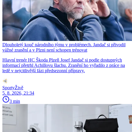
Dlouholetý kouč národního týmu v problémech. Jandač si přivodil
vážné zranění a v Plzni není schopen trénovat
Hlavní trenér HC Škoda Plzeň Josef Jandač si podle dostupných
informací přetrhl Achillovu šlachu. Zranění ho vyřadilo z práce na
ledě v nejcitlivější fázi předsezonní přípravy.
SportyŽivě
5. 8. 2026, 21:34
3 min