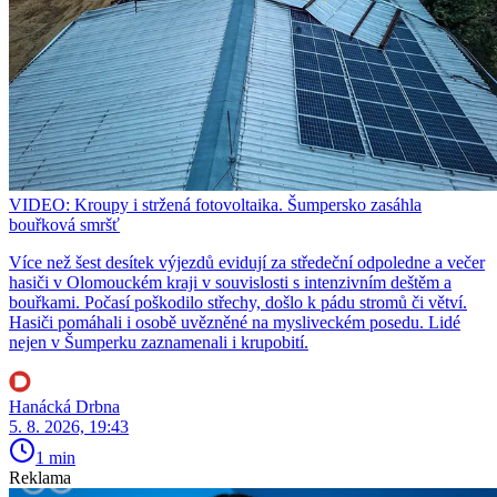
VIDEO: Kroupy i stržená fotovoltaika. Šumpersko zasáhla
bouřková smršť
Více než šest desítek výjezdů evidují za středeční odpoledne a večer
hasiči v Olomouckém kraji v souvislosti s intenzivním deštěm a
bouřkami. Počasí poškodilo střechy, došlo k pádu stromů či větví.
Hasiči pomáhali i osobě uvězněné na mysliveckém posedu. Lidé
nejen v Šumperku zaznamenali i krupobití.
Hanácká Drbna
5. 8. 2026, 19:43
1 min
Reklama