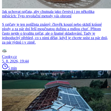
Jak uchovat rajčata, aby chutnala jako čerstvá i po několika
měsících: Tyto revoluční metody vás ohromí
S rajčaty je ten potížista známý: člověk koupí nebo sklidí krásné
plody a za pár dní řeší moučnatou dužinu a mdlou chuť. Přitom
často nejde o kvalitu rajčat, ale o špatné skladování. Tady je
jednoduchý přehled, co s nimi dělat, když je chcete sníst za pár dnů,
za pár týdnů i v zimě.
Cooky.cz
5. 8. 2026, 19:44
5 min