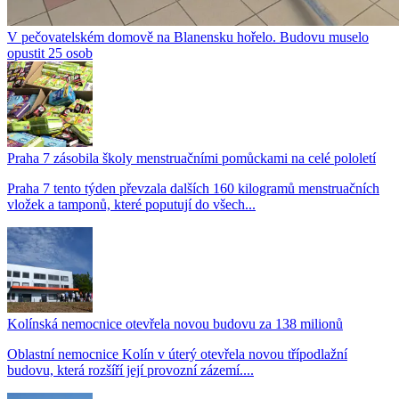
V pečovatelském domově na Blanensku hořelo. Budovu muselo
opustit 25 osob
Praha 7 zásobila školy menstruačními pomůckami na celé pololetí
Praha 7 tento týden převzala dalších 160 kilogramů menstruačních
vložek a tamponů, které poputují do všech...
Kolínská nemocnice otevřela novou budovu za 138 milionů
Oblastní nemocnice Kolín v úterý otevřela novou třípodlažní
budovu, která rozšíří její provozní zázemí....