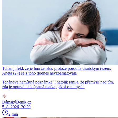
Tchán jí řekl, že je líná ženská, protože porodila císařským řezem.
Aneta (27) se z toho dodnes nevzpamatovala
Tchánova nemístná poznámka ji natolik ranila, že přemýšlí nad tím,
zda je opravdu tak špatná matka, jak si o ní myslí.
DámskýDeník.cz
5. 8. 2026, 20:20
2 min