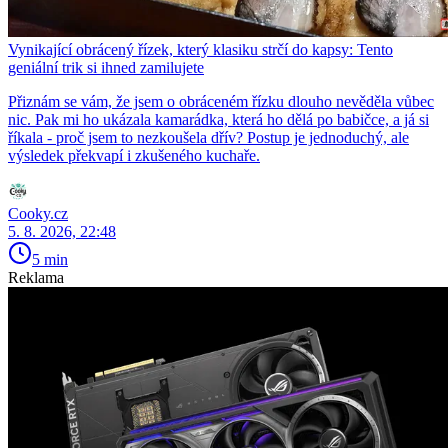
Vynikající obrácený řízek, který klasiku strčí do kapsy: Tento
geniální trik si ihned zamilujete
Přiznám se vám, že jsem o obráceném řízku dlouho nevěděla vůbec
nic. Pak mi ho ukázala kamarádka, která ho dělá po babičce, a já si
říkala - proč jsem to nezkoušela dřív? Postup je jednoduchý, ale
výsledek překvapí i zkušeného kuchaře.
Cooky.cz
5. 8. 2026, 22:48
5 min
Reklama