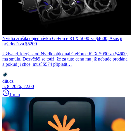
Nvidia zrušila objednávku GeForce RTX 5090 za $4600, Asus ji
prý dodá za $5200
Uživatel, který si od Nvidie objednal GeForce RTX 5090 za $4600,
má smůlu. Dozvěděl se totiž, že za tuto cenu mu již nebude prodána
a pokud ji chce, musí $574 připlatit…
diit.cz
5. 8. 2026, 22:00
1 min