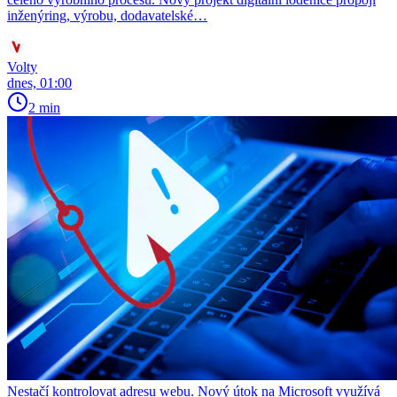
inženýring, výrobu, dodavatelské…
Volty
dnes, 01:00
2 min
Nestačí kontrolovat adresu webu. Nový útok na Microsoft využívá