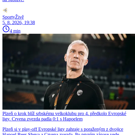
SportyŽivě
5. 8. 2026, 19:38
4 min
Plzeň o krok blíž srbskému velkoklubu pro 4. předkolo Evropské
ligy. Crvena zvezda padla 0:1 s Hapoelem
Plzeň si v play-off Evropské ligy zahraje s poraženým z dvojice
Hapoel Beer-Sheva a Crvena zvezda. Po prvním zápase vede