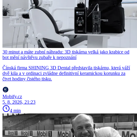
30 minut a máte zubní náhradu: 3D tiskárna velká jako krabice od
bot mění návštěvu zubaře k nepoznání
Čínská firma SHINING 3D Dental představila tiskárnu, která váží
dvě kila a v ordinaci zvládne definitivní keramickou korunku za
čtvrt hodiny čistého tisku.
Mobify.cz
5. 8. 2026, 21:23
4 min