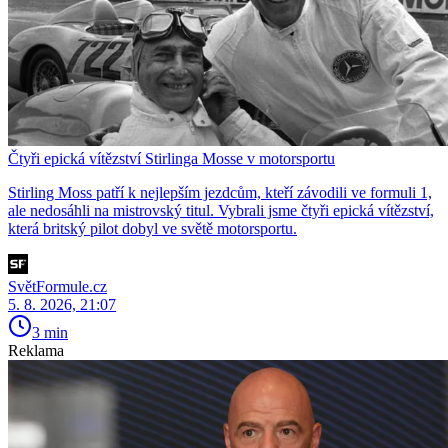
Čtyři epická vítězství Stirlinga Mosse v motorsportu
Stirling Moss patří k nejlepším jezdcům, kteří závodili ve formuli 1,
ale nedosáhli na mistrovský titul. Vybrali jsme čtyři epická vítězství,
která britský pilot dobyl ve světě motorsportu.
SvětFormule.cz
5. 8. 2026, 21:07
3 min
Reklama