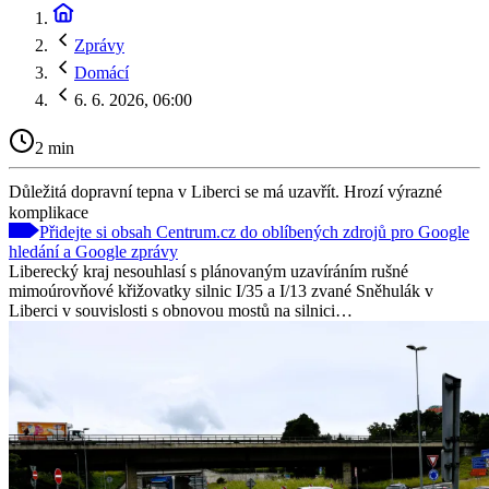
Zprávy
Domácí
6. 6. 2026, 06:00
2 min
Důležitá dopravní tepna v Liberci se má uzavřít. Hrozí výrazné
komplikace
Přidejte si obsah Centrum.cz do oblíbených zdrojů pro Google
hledání a Google zprávy
Liberecký kraj nesouhlasí s plánovaným uzavíráním rušné
mimoúrovňové křižovatky silnic I/35 a I/13 zvané Sněhulák v
Liberci v souvislosti s obnovou mostů na silnici…