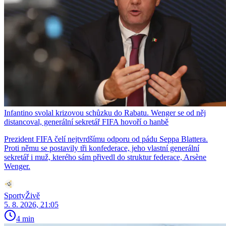
Infantino svolal krizovou schůzku do Rabatu. Wenger se od něj
distancoval, generální sekretář FIFA hovoří o hanbě
Prezident FIFA čelí nejtvrdšímu odporu od pádu Seppa Blattera.
Proti němu se postavily tři konfederace, jeho vlastní generální
sekretář i muž, kterého sám přivedl do struktur federace, Arsène
Wenger.
SportyŽivě
5. 8. 2026, 21:05
4 min