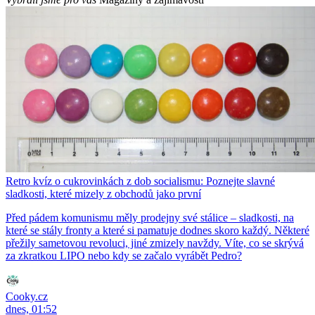
Retro kvíz o cukrovinkách z dob socialismu: Poznejte slavné
sladkosti, které mizely z obchodů jako první
Před pádem komunismu měly prodejny své stálice – sladkosti, na
které se stály fronty a které si pamatuje dodnes skoro každý. Některé
přežily sametovou revoluci, jiné zmizely navždy. Víte, co se skrývá
za zkratkou LIPO nebo kdy se začalo vyrábět Pedro?
Cooky.cz
dnes, 01:52