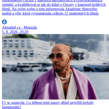
studentského Oscara v kategorii alternativních a experimentálních
snímků, a kvalifikoval se tak do klání o Oscary v kategorii krátkých
filmů. Na svém webu o tom informovala Akademie filmového
umění a věd, která vyznamenala celkem 12 studentských filmů.
Aktuálně.cz - Magazín
5. 8. 2026, 20:20
F1 se zastavila. Co během letní pauzy dělají největší hvězdy
šampionátu?