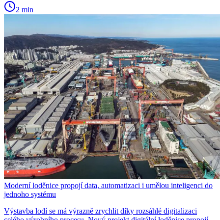
2 min
Moderní loděnice propojí data, automatizaci i umělou inteligenci do
jednoho systému
Výstavba lodí se má výrazně zrychlit díky rozsáhlé digitalizaci
celého výrobního procesu. Nový projekt digitální loděnice propojí