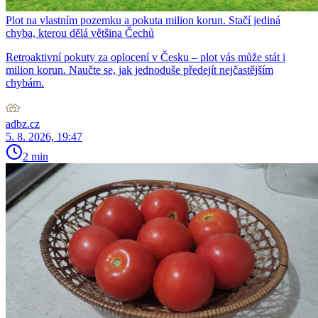
Plot na vlastním pozemku a pokuta milion korun. Stačí jediná
chyba, kterou dělá většina Čechů
Retroaktivní pokuty za oplocení v Česku – plot vás může stát i
milion korun. Naučte se, jak jednoduše předejít nejčastějším
chybám.
adbz.cz
5. 8. 2026, 19:47
2 min