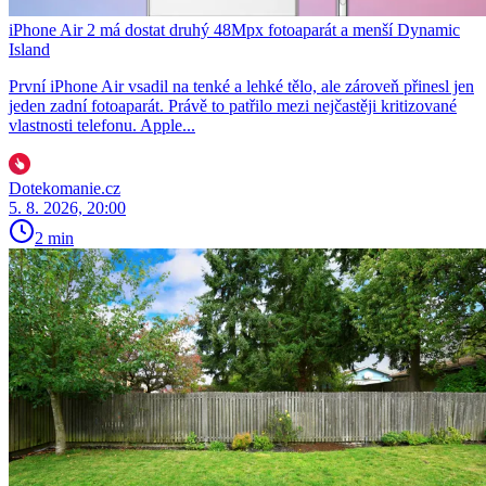
iPhone Air 2 má dostat druhý 48Mpx fotoaparát a menší Dynamic
Island
První iPhone Air vsadil na tenké a lehké tělo, ale zároveň přinesl jen
jeden zadní fotoaparát. Právě to patřilo mezi nejčastěji kritizované
vlastnosti telefonu. Apple...
Dotekomanie.cz
5. 8. 2026, 20:00
2 min