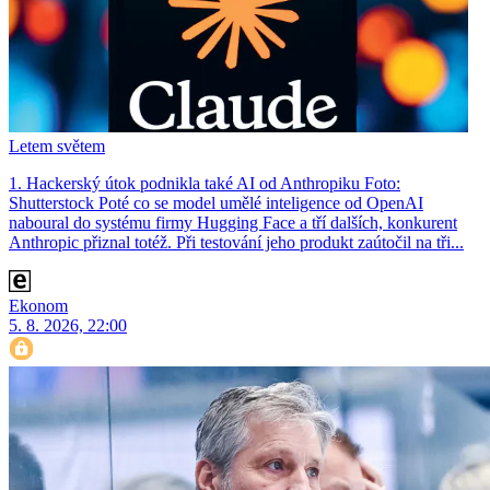
Letem světem
1. Hackerský útok podnikla také AI od Anthropiku Foto:
Shutterstock Poté co se model umělé inteligence od OpenAI
naboural do systému firmy Hugging Face a tří dalších, konkurent
Anthro­pic přiznal totéž. Při testování jeho produkt zaútočil na tři...
Ekonom
5. 8. 2026, 22:00