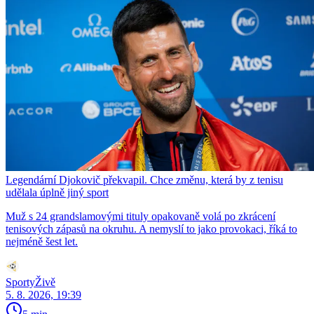
Legendární Djokovič překvapil. Chce změnu, která by z tenisu
udělala úplně jiný sport
Muž s 24 grandslamovými tituly opakovaně volá po zkrácení
tenisových zápasů na okruhu. A nemyslí to jako provokaci, říká to
nejméně šest let.
SportyŽivě
5. 8. 2026, 19:39