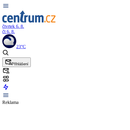
čtvrtek 6. 8.
čt 6. 8.
23°C
Přihlášení
Reklama