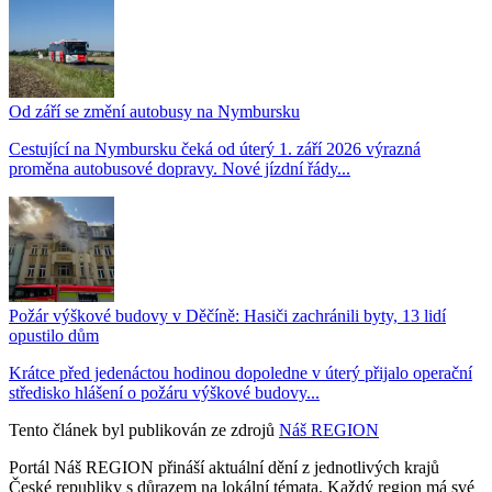
Od září se změní autobusy na Nymbursku
Cestující na Nymbursku čeká od úterý 1. září 2026 výrazná
proměna autobusové dopravy. Nové jízdní řády...
Požár výškové budovy v Děčíně: Hasiči zachránili byty, 13 lidí
opustilo dům
Krátce před jedenáctou hodinou dopoledne v úterý přijalo operační
středisko hlášení o požáru výškové budovy...
Tento článek byl publikován ze zdrojů
Náš REGION
Portál Náš REGION přináší aktuální dění z jednotlivých krajů
České republiky s důrazem na lokální témata. Každý region má své