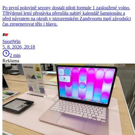
Po první polovině sezony dostali piloti formule 1 zasloužené volno.
Třítýdenní letní přestávka přerušila nabitý kalendář šampionátu a
před návratem na okruh v nizozemském Zandvoortu mají závodníci
čas zregenerovat tělo i hlavu.
SportWin
5. 8. 2026, 20:18
2 min
Reklama