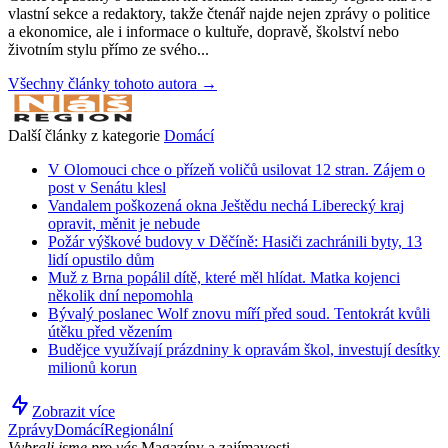
vlastní sekce a redaktory, takže čtenář najde nejen zprávy o politice
a ekonomice, ale i informace o kultuře, dopravě, školství nebo
životním stylu přímo ze svého...
Všechny články tohoto autora →
Další články z kategorie
Domácí
V Olomouci chce o přízeň voličů usilovat 12 stran. Zájem o
post v Senátu klesl
Vandalem poškozená okna Ještědu nechá Liberecký kraj
opravit, měnit je nebude
Požár výškové budovy v Děčíně: Hasiči zachránili byty, 13
lidí opustilo dům
Muž z Brna popálil dítě, které měl hlídat. Matka kojenci
několik dní nepomohla
Bývalý poslanec Wolf znovu míří před soud. Tentokrát kvůli
útěku před vězením
Budějce využívají prázdniny k opravám škol, investují desítky
milionů korun
Zobrazit více
Zprávy
Domácí
Regionální
Vybrali jsme pro vás
Magazíny a zajímavosti