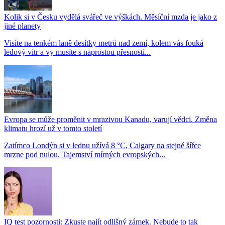
Kolik si v Česku vydělá svářeč ve výškách. Měsíční mzda je jako z
jiné planety
Visíte na tenkém laně desítky metrů nad zemí, kolem vás fouká
ledový vítr a vy musíte s naprostou přesností...
Evropa se může proměnit v mrazivou Kanadu, varují vědci. Změna
klimatu hrozí už v tomto století
Zatímco Londýn si v lednu užívá 8 °C, Calgary na stejné šířce
mrzne pod nulou. Tajemství mírných evropských...
IQ test pozornosti: Zkuste najít odlišný zámek. Nebude to tak