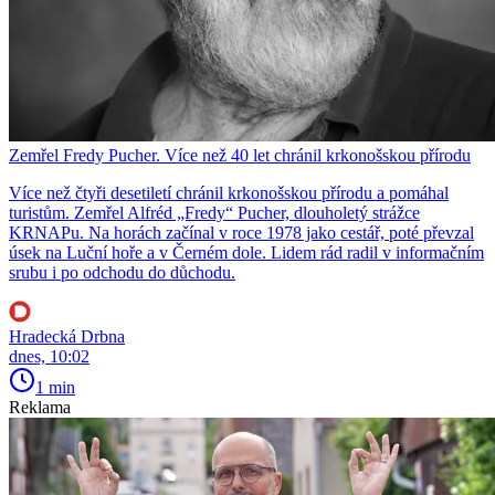
Zemřel Fredy Pucher. Více než 40 let chránil krkonošskou přírodu
Více než čtyři desetiletí chránil krkonošskou přírodu a pomáhal
turistům. Zemřel Alfréd „Fredy“ Pucher, dlouholetý strážce
KRNAPu. Na horách začínal v roce 1978 jako cestář, poté převzal
úsek na Luční hoře a v Černém dole. Lidem rád radil v informačním
srubu i po odchodu do důchodu.
Hradecká Drbna
dnes, 10:02
1 min
Reklama