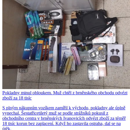
Pokladny minul obloukem. Muž chtěl z brněnského obchodu odvézt
zboží za 18 tisíc
S plným nákupním vozíkem zamířil k východu, pokladny ale úplně
vynechal. Šestatřicetiletý muž se podle strážníků pokusil z
obchodního centra v brněnských Ivanovicích odvézt zboží za téměř
18 tisíc korun bez zaplacení. Když ho zastavila ostraha, dal se na
útěk.