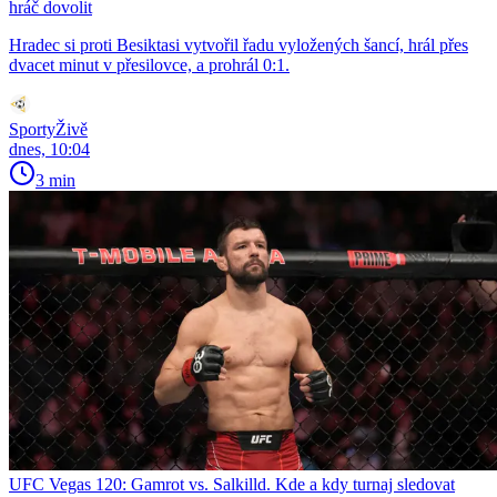
hráč dovolit
Hradec si proti Besiktasi vytvořil řadu vyložených šancí, hrál přes
dvacet minut v přesilovce, a prohrál 0:1.
SportyŽivě
dnes, 10:04
3 min
UFC Vegas 120: Gamrot vs. Salkilld. Kde a kdy turnaj sledovat