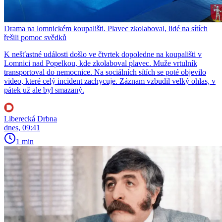
Drama na lomnickém koupališti. Plavec zkolaboval, lidé na sítích
řešili pomoc svědků
K nešťastné události došlo ve čtvrtek dopoledne na koupališti v
Lomnici nad Popelkou, kde zkolaboval plavec. Muže vrtulník
transportoval do nemocnice. Na sociálních sítích se poté objevilo
video, které celý incident zachycuje. Záznam vzbudil velký ohlas, v
pátek už ale byl smazaný.
Liberecká Drbna
dnes, 09:41
1 min