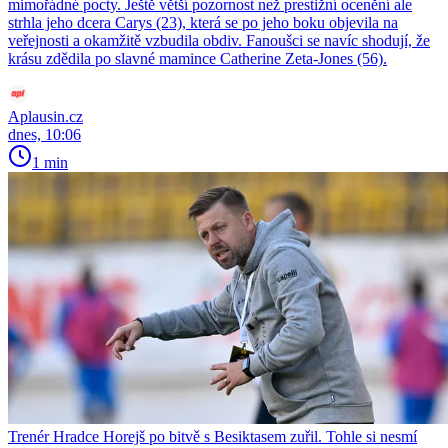
mimořádné pocty. Ještě větší pozornost než prestižní ocenění ale
strhla jeho dcera Carys (23), která se po jeho boku objevila na
veřejnosti a okamžitě vzbudila obdiv. Fanoušci se navíc shodují, že
krásu zdědila po slavné mamince Catherine Zeta-Jones (56).
Aplausin.cz
dnes, 10:06
1 min
Trenér Hradce Horejš po bitvě s Besiktasem zuřil. Tohle si nesmí