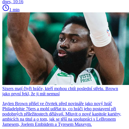
dnes, 10:16
1 min
Sixers mají čtyři hráče, kteří mohou chtít poslední střelu. Brown
jako první řekl, že ji mít nemusí
Jaylen Brown přišel ve čtvrtek před novináře jako nový hráč
Philadelphie 76ers a mohl udělat to, co hráči jeho postavení při
podobných příležitostech dělávají. Mluvit o nové kapitole kariéry,
ambicích na titul a o tom, jak se těší na spolupráci s LeBronem
Jamesem, Joelem Embiidem a Tyresem Maxeym.