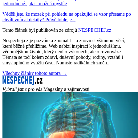
jednoduché, jak si možná myslíte
Věděli jste, že mozek při pohledu na opakující se vzor přestane po
chvíli vnímat detaily? Právě tohle je...
Tento článek byl publikován ze zdrojů
NESPECHEJ.cz
Nespechej.cz je pozvánka zpomalit – a znovu si všimnout věcí,
které běžně přehlížíme. Web nabízí inspiraci k jednoduššímu,
vědomějšímu životu, který není o výkonech, ale o rovnováze.
Témata se točí kolem zdraví, duševní pohody, rodiny, vztahů i
smysluplného využití času. Namísto radikálních změn...
Všechny články tohoto autora →
Vybrali jsme pro vás
Magazíny a zajímavosti