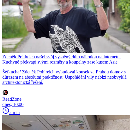
Zdeněk Pohlreich našel svůj vysněný dům náhodou na internetu.
Kuchyně překvapí svými rozměry a koupelny zase kusem Asie
Šéfkuchař Zdeněk Pohlreich vybudoval kousek za Prahou domov s
důrazem na absolutní praktičnost. Uspořádání vily nabízí neobvyklá
architektonická řešení.
ReadZone
dnes, 10:00
2 min