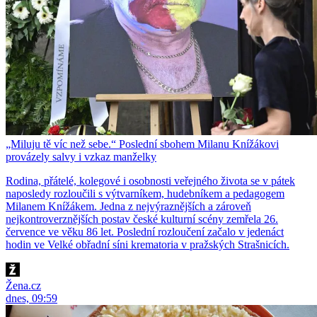
„Miluju tě víc než sebe.“ Poslední sbohem Milanu Knížákovi
provázely salvy i vzkaz manželky
Rodina, přátelé, kolegové i osobnosti veřejného života se v pátek
naposledy rozloučili s výtvarníkem, hudebníkem a pedagogem
Milanem Knížákem. Jedna z nejvýraznějších a zároveň
nejkontroverznějších postav české kulturní scény zemřela 26.
července ve věku 86 let. Poslední rozloučení začalo v jedenáct
hodin ve Velké obřadní síni krematoria v pražských Strašnicích.
Žena.cz
dnes, 09:59