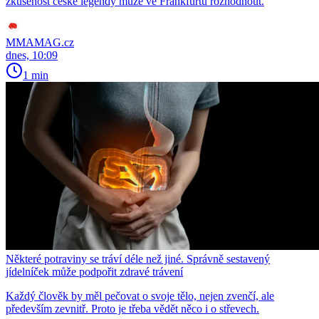
zkušenost české legendy může ve Frankfurtu rozhodnout.
MMAMAG.cz
dnes, 10:09
1 min
Některé potraviny se tráví déle než jiné. Správně sestavený
jídelníček může podpořit zdravé trávení
Každý člověk by měl pečovat o svoje tělo, nejen zvenčí, ale
především zevnitř. Proto je třeba vědět něco i o střevech.