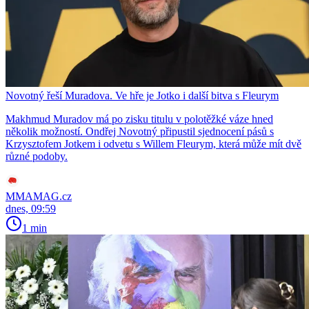
Novotný řeší Muradova. Ve hře je Jotko i další bitva s Fleurym
Makhmud Muradov má po zisku titulu v polotěžké váze hned
několik možností. Ondřej Novotný připustil sjednocení pásů s
Krzysztofem Jotkem i odvetu s Willem Fleurym, která může mít dvě
různé podoby.
MMAMAG.cz
dnes, 09:59
1 min