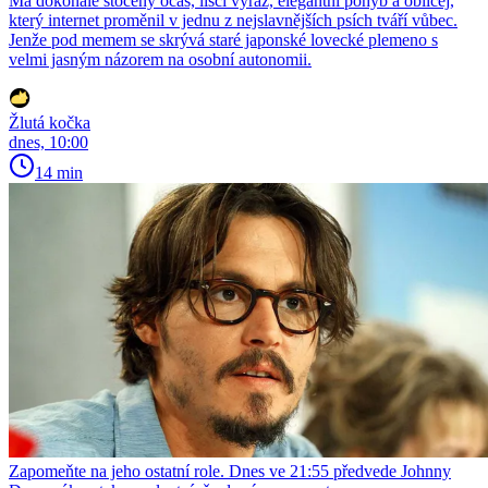
Má dokonale stočený ocas, liščí výraz, elegantní pohyb a obličej,
který internet proměnil v jednu z nejslavnějších psích tváří vůbec.
Jenže pod memem se skrývá staré japonské lovecké plemeno s
velmi jasným názorem na osobní autonomii.
Žlutá kočka
dnes, 10:00
14 min
Zapomeňte na jeho ostatní role. Dnes ve 21:55 předvede Johnny