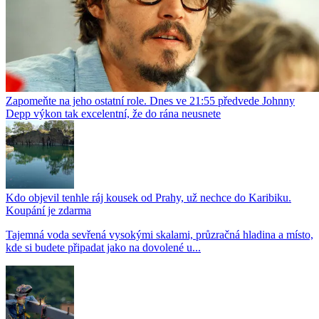
Zapomeňte na jeho ostatní role. Dnes ve 21:55 předvede Johnny
Depp výkon tak excelentní, že do rána neusnete
Kdo objevil tenhle ráj kousek od Prahy, už nechce do Karibiku.
Koupání je zdarma
Tajemná voda sevřená vysokými skalami, průzračná hladina a místo,
kde si budete připadat jako na dovolené u...