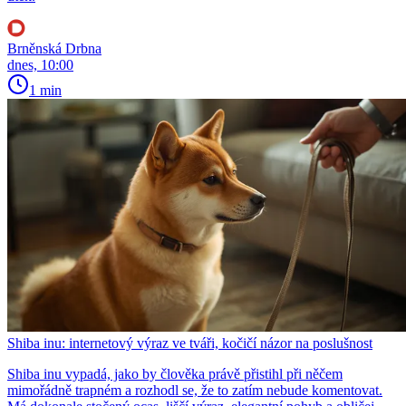
Brněnská Drbna
dnes, 10:00
1 min
Shiba inu: internetový výraz ve tváři, kočičí názor na poslušnost
Shiba inu vypadá, jako by člověka právě přistihl při něčem
mimořádně trapném a rozhodl se, že to zatím nebude komentovat.