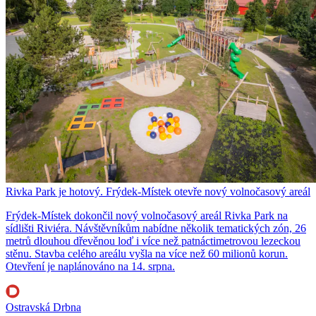
Rivka Park je hotový. Frýdek-Místek otevře nový volnočasový areál
Frýdek-Místek dokončil nový volnočasový areál Rivka Park na
sídlišti Riviéra. Návštěvníkům nabídne několik tematických zón, 26
metrů dlouhou dřevěnou loď i více než patnáctimetrovou lezeckou
stěnu. Stavba celého areálu vyšla na více než 60 milionů korun.
Otevření je naplánováno na 14. srpna.
Ostravská Drbna