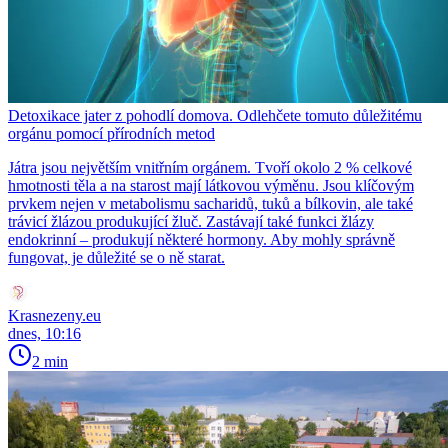
Detoxikace jater z pohodlí domova. Odlehčete tomuto důležitému
orgánu pomocí přírodních metod
Játra jsou největším vnitřním orgánem. Tvoří okolo 2 % celkové
hmotnosti těla a na starost mají látkovou výměnu. Jsou klíčovým
prvkem nejen v metabolismu sacharidů, tuků a bílkovin, ale také
trávicí žlázou produkující žluč. Zastávají také funkci žlázy
endokrinní – produkují některé hormony. Aby mohly správně
fungovat, je důležité se o ně starat.
Krasnezeny.eu
dnes, 10:16
2 min