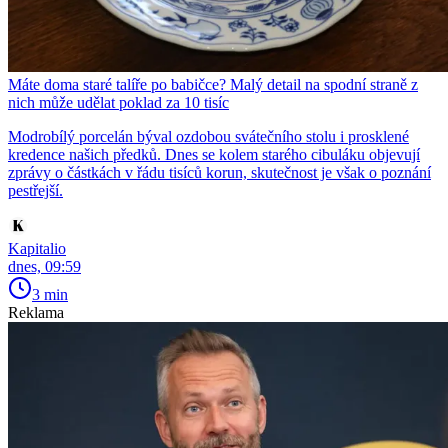
Máte doma staré talíře po babičce? Malý detail na spodní straně z
nich může udělat poklad za 10 tisíc
Modrobílý porcelán býval ozdobou svátečního stolu i prosklené
kredence našich předků. Dnes se kolem starého cibuláku objevují
zprávy o částkách v řádu tisíců korun, skutečnost je však o poznání
pestřejší.
Kapitalio
dnes, 09:59
3 min
Reklama