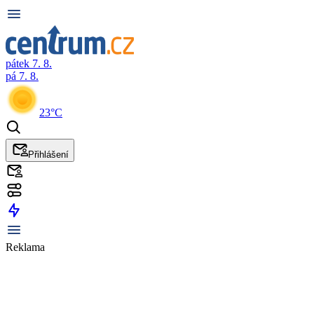
pátek 7. 8.
pá 7. 8.
23°C
Přihlášení
Reklama