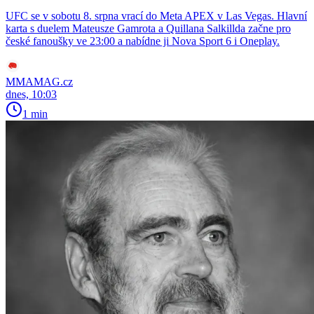
UFC se v sobotu 8. srpna vrací do Meta APEX v Las Vegas. Hlavní
karta s duelem Mateusze Gamrota a Quillana Salkillda začne pro
české fanoušky ve 23:00 a nabídne ji Nova Sport 6 i Oneplay.
MMAMAG.cz
dnes, 10:03
1 min