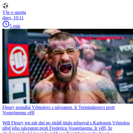
Vše o sportu
dnes, 10:11
5 min
Fleury pomáhá Vémolovi s návratem. Ir Terminátorovi proti
Vosgrönemu věří
Will Fleury jen pár dní po ztrátě titulu trénoval s Karlosem Vémolou
před jeho návratem proti Fredericu Vosgrönemu. Ir věří, že