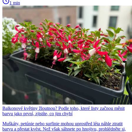
1 min
Balkonové květiny žloutnou? Podle toho, které listy začnou měnit
barvu jako první, zjistíte, co jim chybí
Muškáty, petúnie nebo surfinie mohou uprostřed léta náhle ztratit
barvu a přestat kvést. Než však sáhnete po hnojivu, prohlédněte si,