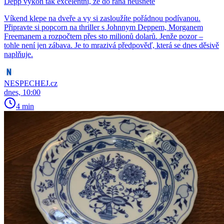
Depp výkon tak excelentní, že do rána neusnete
Víkend klepe na dveře a vy si zasloužíte pořádnou podívanou.
Připravte si popcorn na thriller s Johnnym Deppem, Morganem
Freemanem a rozpočtem přes sto milionů dolarů. Jenže pozor –
tohle není jen zábava. Je to mrazivá předpověď, která se dnes děsivě
naplňuje.
NESPECHEJ.cz
dnes, 10:00
4 min