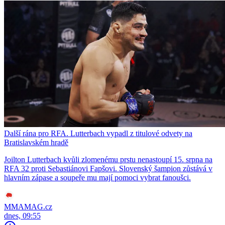
Další rána pro RFA. Lutterbach vypadl z titulové odvety na
Bratislavském hradě
Joilton Lutterbach kvůli zlomenému prstu nenastoupí 15. srpna na
RFA 32 proti Sebastiánovi Fapšovi. Slovenský šampion zůstává v
hlavním zápase a soupeře mu mají pomoci vybrat fanoušci.
MMAMAG.cz
dnes, 09:55