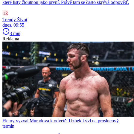
které listy žloutnou jako první. Právě tam se často skrývá odpověď.
Trendy Život
dnes, 09:55
3 min
Reklama
Fleury vyzval Muradova k odvetě. Uzbek kývl na prosincový
termín