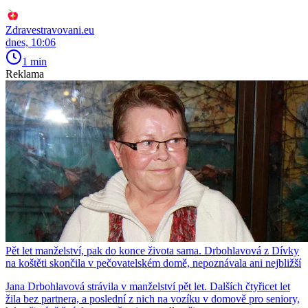
Zdravestravovani.eu
dnes, 10:06
1 min
Reklama
Pět let manželství, pak do konce života sama. Drbohlavová z Dívky
na koštěti skončila v pečovatelském domě, nepoznávala ani nejbližší
Jana Drbohlavová strávila v manželství pět let. Dalších čtyřicet let
žila bez partnera, a poslední z nich na vozíku v domově pro seniory,