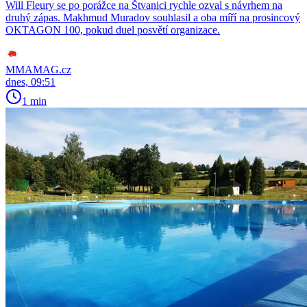
Will Fleury se po porážce na Štvanici rychle ozval s návrhem na
druhý zápas. Makhmud Muradov souhlasil a oba míří na prosincový
OKTAGON 100, pokud duel posvětí organizace.
MMAMAG.cz
dnes, 09:51
1 min