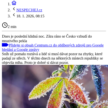
NESPECHEJ.cz
18. 1. 2026, 08:15
2 min
Dnes je poslední klidná noc. Zítra ráno se Česko vzbudí do
mrazivého pekla
Přidejte si obsah Centrum.cz do oblíbených zdrojů pro Google
hledání a Google zprávy
Sníh už pomalu roztává a lidé si musí dávat pozor na zbytky, které
padají ze střech. V těchto dnech na některých místech republiky se
objevila mlha. Proto je dobré si dávat pozor.