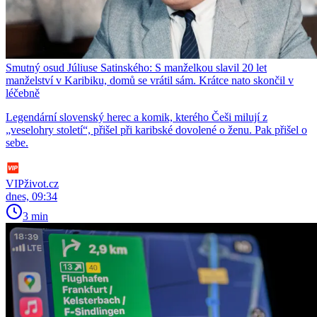
Smutný osud Júliuse Satinského: S manželkou slavil 20 let
manželství v Karibiku, domů se vrátil sám. Krátce nato skončil v
léčebně
Legendární slovenský herec a komik, kterého Češi milují z
„veselohry století“, přišel při karibské dovolené o ženu. Pak přišel o
sebe.
VIPživot.cz
dnes, 09:34
3 min