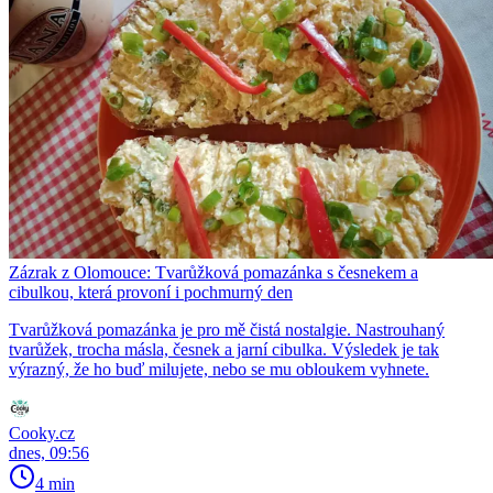
Zázrak z Olomouce: Tvarůžková pomazánka s česnekem a
cibulkou, která provoní i pochmurný den
Tvarůžková pomazánka je pro mě čistá nostalgie. Nastrouhaný
tvarůžek, trocha másla, česnek a jarní cibulka. Výsledek je tak
výrazný, že ho buď milujete, nebo se mu obloukem vyhnete.
Cooky.cz
dnes, 09:56
4 min