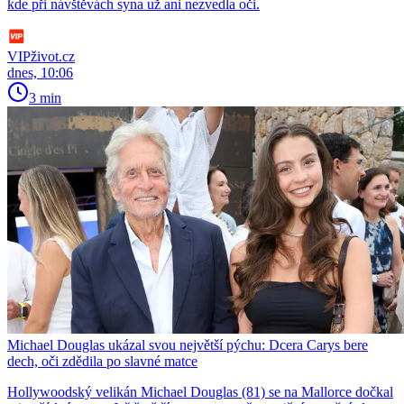
kde při návštěvách syna už ani nezvedla oči.
VIPživot.cz
dnes, 10:06
3 min
Michael Douglas ukázal svou největší pýchu: Dcera Carys bere
dech, oči zdědila po slavné matce
Hollywoodský velikán Michael Douglas (81) se na Mallorce dočkal