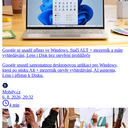
Google se usadil přímo ve Windows. Stačí ALT + mezerník a máte
vyhledávání, Lens i Disk bez otevření prohlížeče
Google spustil samostatnou desktopovou aplikaci pro Windows,
která po stisku Alt + mezerník otevře vyhledávání, AI asistenta,
Lens i přístup k Disku.
Mobify.cz
6. 8. 2026, 20:32
4 min