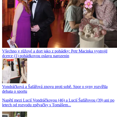
Všechno v růžové a dort jako z pohádky: Petr Macinka vystrojil
dcerce (1) pohádkovou oslavu narozenin
Vondráčková a Šafářová znovu proti sobě. Spor o syny rozvířila
debata o sportu
Napětí mezi Lucií Vondráčkovou (46) a Lucií Šafářovou (39) ani po
letech od rozvodu zpěvačky s Tomášem...