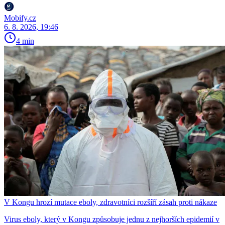
Mobify.cz
6. 8. 2026, 19:46
4 min
V Kongu hrozí mutace eboly, zdravotníci rozšíří zásah proti nákaze
Virus eboly, který v Kongu způsobuje jednu z nejhorších epidemií v