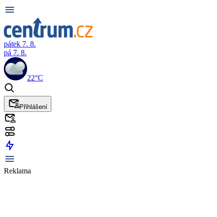
pátek 7. 8.
pá 7. 8.
22°C
Přihlášení
Reklama