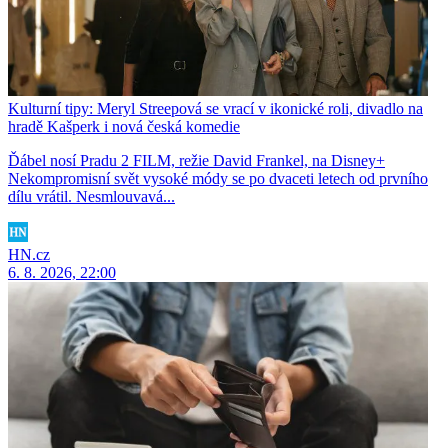
Kulturní tipy: Meryl Streepová se vrací v ikonické roli, divadlo na
hradě Kašperk i nová česká komedie
Ďábel nosí Pradu 2 FILM, režie David Frankel, na Disney+
Nekompromisní svět vysoké módy se po dvaceti letech od prvního
dílu vrátil. Nesmlouvavá...
HN.cz
6. 8. 2026, 22:00