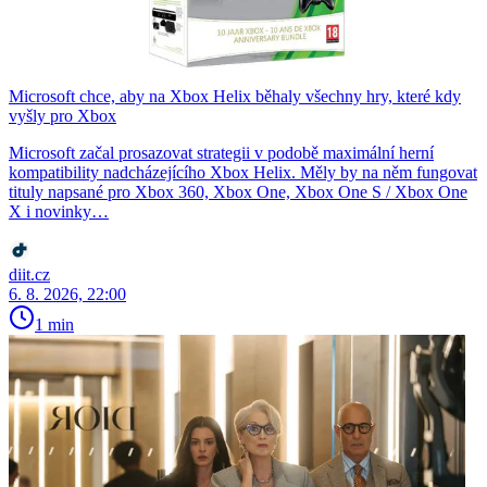
Microsoft chce, aby na Xbox Helix běhaly všechny hry, které kdy
vyšly pro Xbox
Microsoft začal prosazovat strategii v podobě maximální herní
kompatibility nadcházejícího Xbox Helix. Měly by na něm fungovat
tituly napsané pro Xbox 360, Xbox One, Xbox One S / Xbox One
X i novinky…
diit.cz
6. 8. 2026, 22:00
1 min