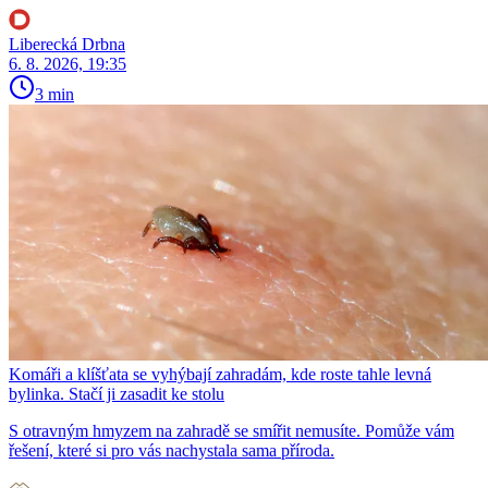
Liberecká Drbna
6. 8. 2026, 19:35
3 min
Komáři a klíšťata se vyhýbají zahradám, kde roste tahle levná
bylinka. Stačí ji zasadit ke stolu
S otravným hmyzem na zahradě se smířit nemusíte. Pomůže vám
řešení, které si pro vás nachystala sama příroda.