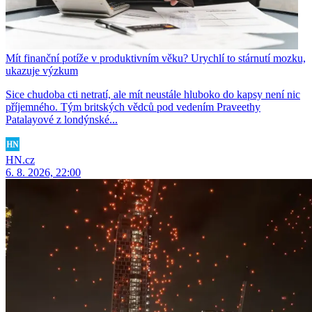
Mít finanční potíže v produktivním věku? Urychlí to stárnutí mozku,
ukazuje výzkum
Sice chudoba cti netratí, ale mít neustále hluboko do kapsy není nic
příjemného. Tým britských vědců pod vedením Praveethy
Patalayové z londýnské...
HN.cz
6. 8. 2026, 22:00