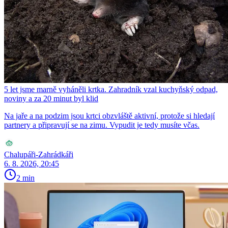
5 let jsme marně vyháněli krtka. Zahradník vzal kuchyňský odpad,
noviny a za 20 minut byl klid
Na jaře a na podzim jsou krtci obzvláště aktivní, protože si hledají
partnery a připravují se na zimu. Vypudit je tedy musíte včas.
Chalupáři-Zahrádkáři
6. 8. 2026, 20:45
2 min