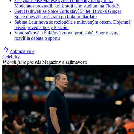
Ze syna Leoše Mareše vyrostl pohledný mladý muž:
Moderátor prozradil, kolik stojí jeho studium na Floridě
Geri Halliwell ze Spice Girls slaví 54 let. Divoká Ginger
Spice dnes žije v ústraní po boku miliardáře
Sabina Laurinová se rozloučila s milovaným otcem. Dojemná
báseň přivedla hosty k slzám
Vondráčková a Šafářová znovu proti sobě. Spor o syny
rozvířila debata o sportu
Zobrazit více
Celebrity
Vybrali jsme pro vás
Magazíny a zajímavosti