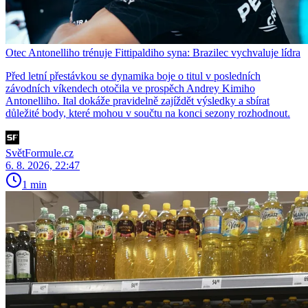
Otec Antonelliho trénuje Fittipaldiho syna: Brazilec vychvaluje lídra
Před letní přestávkou se dynamika boje o titul v posledních
závodních víkendech otočila ve prospěch Andrey Kimiho
Antonelliho. Ital dokáže pravidelně zajíždět výsledky a sbírat
důležité body, které mohou v součtu na konci sezony rozhodnout.
SvětFormule.cz
6. 8. 2026, 22:47
1 min