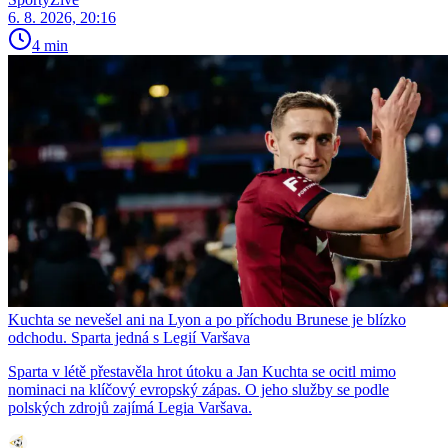
6. 8. 2026, 20:16
4 min
Kuchta se nevešel ani na Lyon a po příchodu Brunese je blízko
odchodu. Sparta jedná s Legií Varšava
Sparta v létě přestavěla hrot útoku a Jan Kuchta se ocitl mimo
nominaci na klíčový evropský zápas. O jeho služby se podle
polských zdrojů zajímá Legia Varšava.