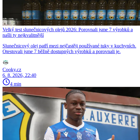
Velký test slunečnicových olejů 2026: Porovnali jsme 7 výrobků a
našli ty nejkvalitnější
Slunečnicový olej patří mezi nejčastěji používané tuky v kuchyních.
Otestovali jsme 7 běžně dostupných výrobků a porovnali je.
Cooky.cz
6. 8. 2026, 22:40
4 min