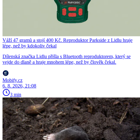
Váží 47 gramů a stojí 400 Kč. Reproduktor Parkside z Lidlu hraje
lépe, než by kdokoliv čekal
Dílenská značka Lidlu přišla s Bluetooth reproduktorem, který se
vejde do dlaně a hraje mnohem lépe, než by člověk čekal.
Mobify.cz
6. 8. 2026, 21:08
3 min