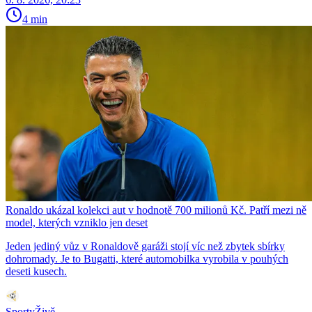
4 min
Ronaldo ukázal kolekci aut v hodnotě 700 milionů Kč. Patří mezi ně
model, kterých vzniklo jen deset
Jeden jediný vůz v Ronaldově garáži stojí víc než zbytek sbírky
dohromady. Je to Bugatti, které automobilka vyrobila v pouhých
deseti kusech.
SportyŽivě