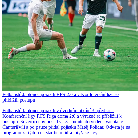
Fotbalisté Jablonce porazili RFS 2:0 a v Konferenční lize se
přiblížili postupu
Fotbalisté Jablonce porazili v úvodním utkání 3. předkola
Konferenční ligy RFS Riga doma 2:0 a výrazně se přiblížili k
postupu. Severočechy poslal v 18. minutě do vedení Vachtang
Čanturišvili a po pauze přidal pojistku Matěj Polidar. Odveta je na
programu za týden na stadionu lídra lotyšské ligy.