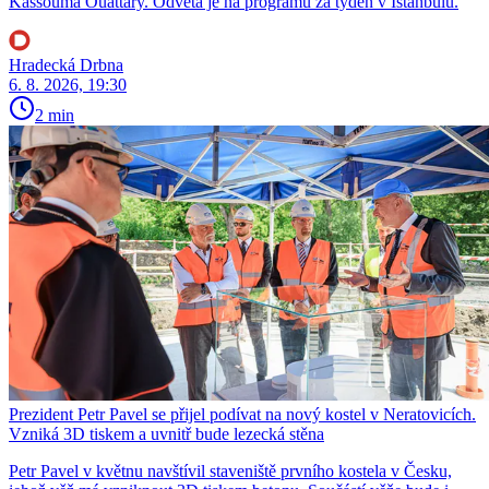
Kassouma Ouattary. Odveta je na programu za týden v Istanbulu.
Hradecká Drbna
6. 8. 2026, 19:30
2 min
Prezident Petr Pavel se přijel podívat na nový kostel v Neratovicích.
Vzniká 3D tiskem a uvnitř bude lezecká stěna
Petr Pavel v květnu navštívil staveniště prvního kostela v Česku,