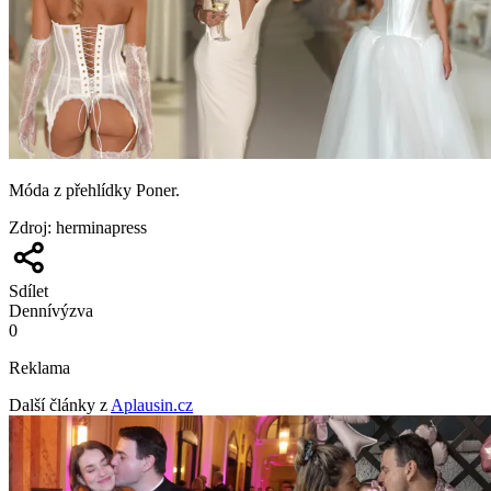
Móda z přehlídky Poner.
Zdroj
:
herminapress
Sdílet
Denní
výzva
0
Reklama
Další články z
Aplausin.cz