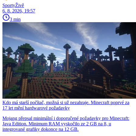
SportyŽivě
6. 8. 2026, 19:57
3 min
Kdo má starší počítač, možná si už nezahraje. Minecraft poprvé za
17 let mění hardwarové požadavky
Mojang přepsal minimální i doporučené požadavky pro Minecraft:
Java Edition. Minimum RAM vyskočilo ze 2 GB na 8, u
integrované grafiky dokonce na 12 GB.