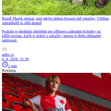
Brusíř Marek ukázal, pod jakým úhlem brousit nůž sekačky. Většina
zahrádkářů to dělá špatně
Podzim je ideálním obdobím pro přípravu zahradní techniky na
příští sezonu. Začít je dobré u sekačky, kterou je třeba důkladně
nabrousit.
adbz.cz
6. 8. 2026, 21:39
2 min
Reklama