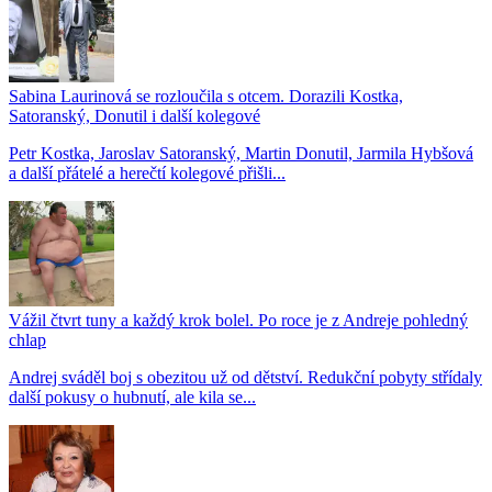
Sabina Laurinová se rozloučila s otcem. Dorazili Kostka,
Satoranský, Donutil i další kolegové
Petr Kostka, Jaroslav Satoranský, Martin Donutil, Jarmila Hybšová
a další přátelé a herečtí kolegové přišli...
Vážil čtvrt tuny a každý krok bolel. Po roce je z Andreje pohledný
chlap
Andrej sváděl boj s obezitou už od dětství. Redukční pobyty střídaly
další pokusy o hubnutí, ale kila se...