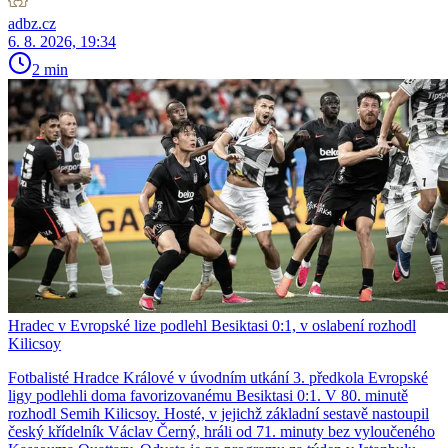
adbz.cz
6. 8. 2026, 19:34
2 min
Hradec v Evropské lize podlehl Besiktasi 0:1, v oslabení rozhodl
Kilicsoy
Fotbalisté Hradce Králové v úvodním utkání 3. předkola Evropské
ligy podlehli doma favorizovanému Besiktasi 0:1. V 80. minutě
rozhodl Semih Kilicsoy. Hosté, v jejichž základní sestavě nastoupil
český křídelník Václav Černý, hráli od 71. minuty bez vyloučeného