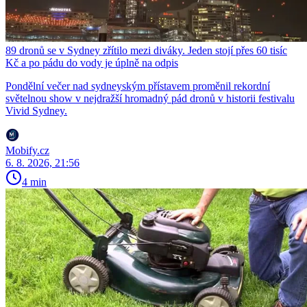
89 dronů se v Sydney zřítilo mezi diváky. Jeden stojí přes 60 tisíc
Kč a po pádu do vody je úplně na odpis
Pondělní večer nad sydneyským přístavem proměnil rekordní
světelnou show v nejdražší hromadný pád dronů v historii festivalu
Vivid Sydney.
Mobify.cz
6. 8. 2026, 21:56
4 min