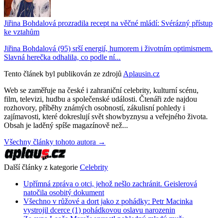
Jiřina Bohdalová prozradila recept na věčné mládí: Svérázný přístup
ke vztahům
Jiřina Bohdalová (95) srší energií, humorem i životním optimismem.
Slavná herečka odhalila, co podle ní...
Tento článek byl publikován ze zdrojů
Aplausin.cz
Web se zaměřuje na české i zahraniční celebrity, kulturní scénu,
film, televizi, hudbu a společenské události. Čtenáři zde najdou
rozhovory, příběhy známých osobností, zákulisní pohledy i
zajímavosti, které dokreslují svět showbyznysu a veřejného života.
Obsah je laděný spíše magazínově než...
Všechny články tohoto autora →
Další články z kategorie
Celebrity
Upřímná zpráva o otci, jehož nešlo zachránit. Geislerová
natočila osobitý dokument
Všechno v růžové a dort jako z pohádky: Petr Macinka
vystrojil dcerce (1) pohádkovou oslavu narozenin