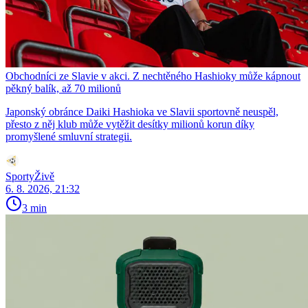
Obchodníci ze Slavie v akci. Z nechtěného Hashioky může kápnout
pěkný balík, až 70 milionů
Japonský obránce Daiki Hashioka ve Slavii sportovně neuspěl,
přesto z něj klub může vytěžit desítky milionů korun díky
promyšlené smluvní strategii.
SportyŽivě
6. 8. 2026, 21:32
3 min