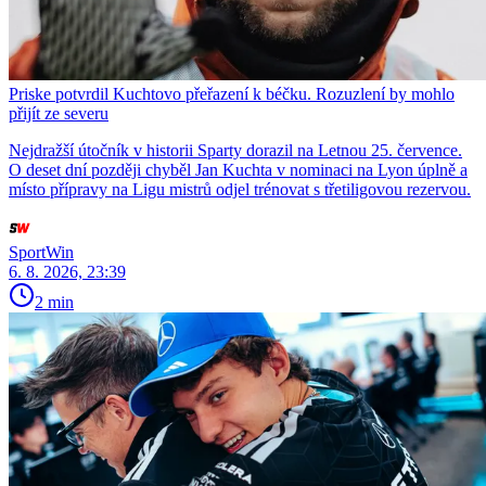
Priske potvrdil Kuchtovo přeřazení k béčku. Rozuzlení by mohlo
přijít ze severu
Nejdražší útočník v historii Sparty dorazil na Letnou 25. července.
O deset dní později chyběl Jan Kuchta v nominaci na Lyon úplně a
místo přípravy na Ligu mistrů odjel trénovat s třetiligovou rezervou.
SportWin
6. 8. 2026, 23:39
2 min