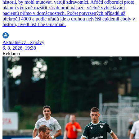
historii, by mohl mutovat, varují zdravotníci. Afričtí odborníci proto
plánují výrazně rozšířit zásah proti nákaze, včetně vyhledávání
pacientů přímo v domácnostech. Počet potvrzených případů už
překročil 4000 a podle úřadů jde o druhou největší epidemii eboly v
historii, uvedl list The Guardian.
Aktuálně.cz - Zprávy
6. 8. 2026, 19:38
Reklama