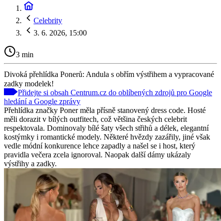
Celebrity
3. 6. 2026, 15:00
3 min
Divoká přehlídka Ponerů: Andula s obřím výstřihem a vypracované
zadky modelek!
Přidejte si obsah Centrum.cz do oblíbených zdrojů pro Google
hledání a Google zprávy
Přehlídka značky Poner měla přísně stanovený dress code. Hosté
měli dorazit v bílých outfitech, což většina českých celebrit
respektovala. Dominovaly bílé šaty všech střihů a délek, elegantní
kostýmky i romantické modely. Některé hvězdy zazářily, jiné však
vedle módní konkurence lehce zapadly a našel se i host, který
pravidla večera zcela ignoroval. Naopak další dámy ukázaly
výstřihy a zadky.