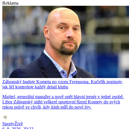
Reklama
Zábranský buduje Kometu po vzoru Fergusona. Kučeřík popisuje,
jak šéf kontroluje každý detail klubu
Majitel, generální manažer a nově opět hlavní trenér v jedné osobě.
Libor Zábranský stáhl veškeré sportovní řízení Komety do svých
rukou právě ve chvíli, kdy klub míří do nové éry.
SportyŽivě
6. 8. 2026, 20:23