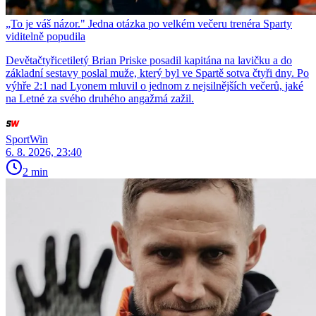
„To je váš názor." Jedna otázka po velkém večeru trenéra Sparty
viditelně popudila
Devětačtyřicetiletý Brian Priske posadil kapitána na lavičku a do
základní sestavy poslal muže, který byl ve Spartě sotva čtyři dny. Po
výhře 2:1 nad Lyonem mluvil o jednom z nejsilnějších večerů, jaké
na Letné za svého druhého angažmá zažil.
SportWin
6. 8. 2026, 23:40
2 min