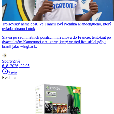
Trpišovský nemá dost. Ve Francii loví rychlíka Mandengueho, který
ovládá obranu i útok
Slavia po sedmi letních posilách míří znovu do Francie, tentokrát po
dvacetiletém Kamerunci z Auxerre, který ve třetí lize střílel góly i
bránil jako wingback.
SportyŽivě
6. 8. 2026, 22:05
3 min
Reklama