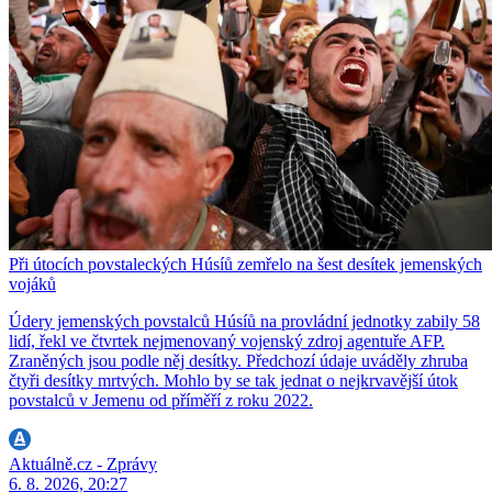
Při útocích povstaleckých Húsíů zemřelo na šest desítek jemenských
vojáků
Údery jemenských povstalců Húsíů na provládní jednotky zabily 58
lidí, řekl ve čtvrtek nejmenovaný vojenský zdroj agentuře AFP.
Zraněných jsou podle něj desítky. Předchozí údaje uváděly zhruba
čtyři desítky mrtvých. Mohlo by se tak jednat o nejkrvavější útok
povstalců v Jemenu od příměří z roku 2022.
Aktuálně.cz - Zprávy
6. 8. 2026, 20:27