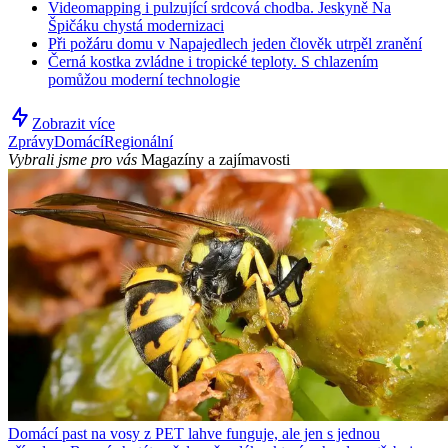
Videomapping i pulzující srdcová chodba. Jeskyně Na
Špičáku chystá modernizaci
Při požáru domu v Napajedlech jeden člověk utrpěl zranění
Černá kostka zvládne i tropické teploty. S chlazením
pomůžou moderní technologie
Zobrazit více
Zprávy
Domácí
Regionální
Vybrali jsme pro vás
Magazíny a zajímavosti
Domácí past na vosy z PET lahve funguje, ale jen s jednou