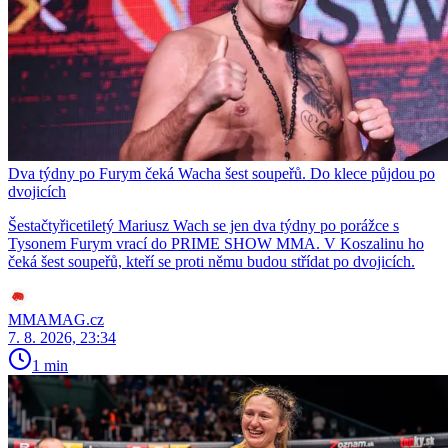
Dva týdny po Furym čeká Wacha šest soupeřů. Do klece půjdou po
dvojicích
Šestačtyřicetiletý Mariusz Wach se jen dva týdny po porážce s
Tysonem Furym vrací do PRIME SHOW MMA. V Koszalinu ho
čeká šest soupeřů, kteří se proti němu budou střídat po dvojicích.
MMAMAG.cz
7. 8. 2026, 23:34
1 min