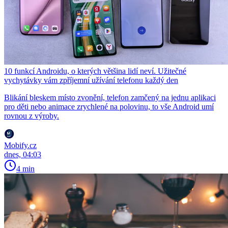
10 funkcí Androidu, o kterých většina lidí neví. Užitečné
vychytávky vám zpříjemní užívání telefonu každý den
Blikání bleskem místo zvonění, telefon zamčený na jednu aplikaci
pro děti nebo animace zrychlené na polovinu, to vše Android umí
rovnou z výroby.
Mobify.cz
dnes, 04:03
4 min