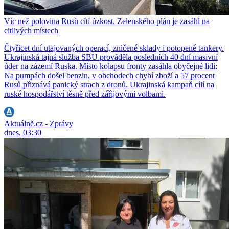
Víc než polovina Rusů cítí úzkost. Zelenského plán je zasáhl na
citlivých místech
Čtyřicet dní utajovaných operací, zničené sklady i potopené tankery.
Ukrajinská tajná služba SBU prováděla posledních 40 dní masivní
úder na zázemí Ruska. Místo kolapsu fronty zasáhla obyčejné lidi:
Na pumpách došel benzin, v obchodech chybí zboží a 57 procent
Rusů přiznává panický strach z dronů. Ukrajinská kampaň cílí na
ruské hospodářství těsně před zářijovými volbami.
Aktuálně.cz - Zprávy
dnes, 03:30