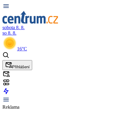
sobota 8. 8.
so 8. 8.
16°C
Přihlášení
Reklama