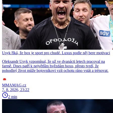
Usyk říká, že box je sport pro chudé. Luxus podle něj bere motivaci
Oleksandr Usyk vzpomínal, že už ve dvanácti letech pracoval na
farmě. Dnes patří k největším hvězdám boxu, přesto tvrdí, že
pohodlný život může bojovníkovi vzít ochotu ráno vstát a trénovat.
MMAMAG.cz
7. 8. 2026, 23:22
2 min