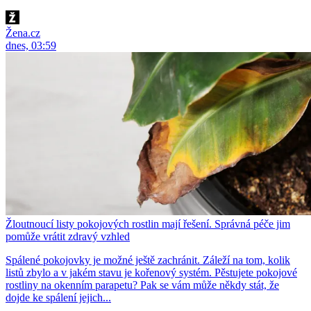
Žena.cz
dnes, 03:59
Žloutnoucí listy pokojových rostlin mají řešení. Správná péče jim
pomůže vrátit zdravý vzhled
Spálené pokojovky je možné ještě zachránit. Záleží na tom, kolik
listů zbylo a v jakém stavu je kořenový systém. Pěstujete pokojové
rostliny na okenním parapetu? Pak se vám může někdy stát, že
dojde ke spálení jejich...