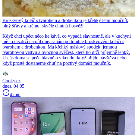
Broskvový koláč s tvarohem a drobenkou je křehký letní moučník
plný šťávy a krému, skvěle chutná i osvěží
Když chci upéct něco ke kávě, co vypadá slavnostně, ale v kuchyni
mě to nezdrží na půl dne, sahám po tomhle broskvovém koláči s
tvarohem a drobenkou. Má křehký máslový spodek, jemnou
tvarohovou vrstvu a ovocnou svěžest, která ho drží příjemně lehký.
U nás doma se peče hlavně o víkendu, když přijde návštěva nebo
když prostě dostaneme chuť na poctivý domácí moučník.
Cooky.cz
dnes, 04:05
4 min