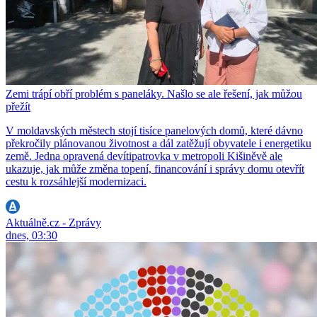
Zemi trápí obří problém s paneláky. Našlo se ale řešení, jak můžou
přežít
V moldavských městech stojí tisíce panelových domů, které dávno
překročily plánovanou životnost a dál zatěžují obyvatele i energetiku
země. Jedna opravená devítipatrovka v metropoli Kišiněvě ale
ukazuje, jak může změna topení, financování i správy domu otevřít
cestu k rozsáhlejší modernizaci.
Aktuálně.cz - Zprávy
dnes, 03:30