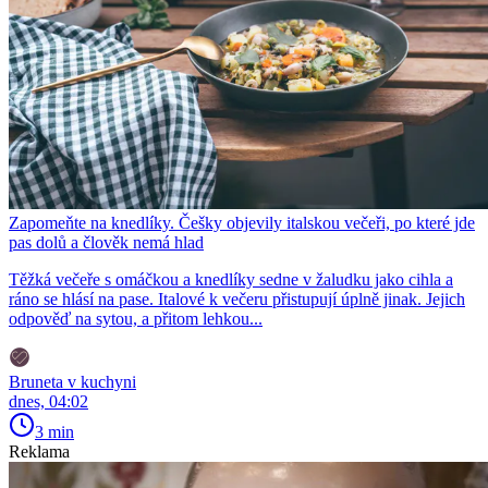
Zapomeňte na knedlíky. Češky objevily italskou večeři, po které jde
pas dolů a člověk nemá hlad
Těžká večeře s omáčkou a knedlíky sedne v žaludku jako cihla a
ráno se hlásí na pase. Italové k večeru přistupují úplně jinak. Jejich
odpověď na sytou, a přitom lehkou...
Bruneta v kuchyni
dnes, 04:02
3 min
Reklama