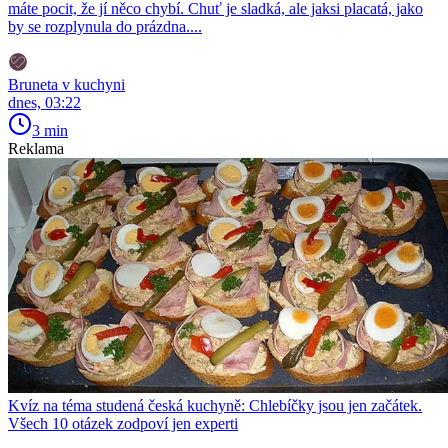
máte pocit, že jí něco chybí. Chuť je sladká, ale jaksi placatá, jako
by se rozplynula do prázdna....
Bruneta v kuchyni
dnes, 03:22
3 min
Reklama
Kvíz na téma studená česká kuchyně: Chlebíčky jsou jen začátek.
Všech 10 otázek zodpoví jen experti