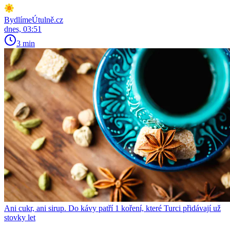
BydlímeÚtulně.cz
dnes, 03:51
3 min
Ani cukr, ani sirup. Do kávy patří 1 koření, které Turci přidávají už
stovky let