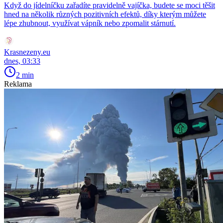
Když do jídelníčku zařadíte pravidelně vajíčka, budete se moci těšit
hned na několik různých pozitivních efektů, díky kterým můžete
lépe zhubnout, využívat vápník nebo zpomalit stárnutí.
Krasnezeny.eu
dnes, 03:33
2 min
Reklama