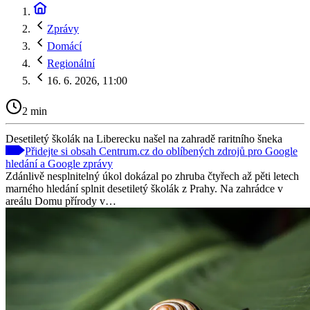
Zprávy
Domácí
Regionální
16. 6. 2026, 11:00
2 min
Desetiletý školák na Liberecku našel na zahradě raritního šneka
Přidejte si obsah Centrum.cz do oblíbených zdrojů pro Google
hledání a Google zprávy
Zdánlivě nesplnitelný úkol dokázal po zhruba čtyřech až pěti letech
marného hledání splnit desetiletý školák z Prahy. Na zahrádce v
areálu Domu přírody v…