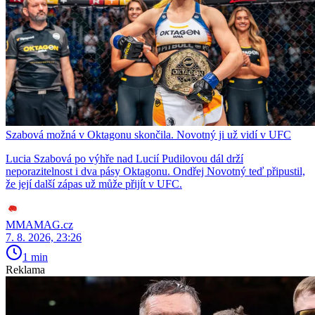
Szabová možná v Oktagonu skončila. Novotný ji už vidí v UFC
Lucia Szabová po výhře nad Lucií Pudilovou dál drží
neporazitelnost i dva pásy Oktagonu. Ondřej Novotný teď připustil,
že její další zápas už může přijít v UFC.
MMAMAG.cz
7. 8. 2026, 23:26
1 min
Reklama