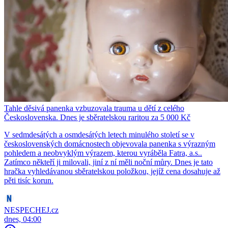
Tahle děsivá panenka vzbuzovala trauma u dětí z celého
Československa. Dnes je sběratelskou raritou za 5 000 Kč
V sedmdesátých a osmdesátých letech minulého století se v
československých domácnostech objevovala panenka s výrazným
pohledem a neobvyklým výrazem, kterou vyráběla Fatra, a.s..
Zatímco někteří ji milovali, jiní z ní měli noční můry. Dnes je tato
hračka vyhledávanou sběratelskou položkou, jejíž cena dosahuje až
pěti tisíc korun.
NESPECHEJ.cz
dnes, 04:00