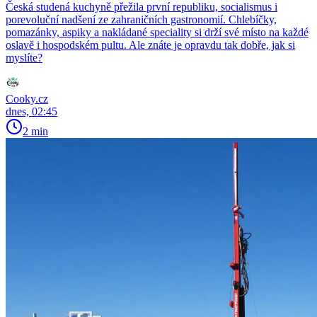
Česká studená kuchyně přežila první republiku, socialismus i
porevoluční nadšení ze zahraničních gastronomií. Chlebíčky,
pomazánky, aspiky a nakládané speciality si drží své místo na každé
oslavě i hospodském pultu. Ale znáte je opravdu tak dobře, jak si
myslíte?
Cooky.cz
dnes, 02:45
2 min