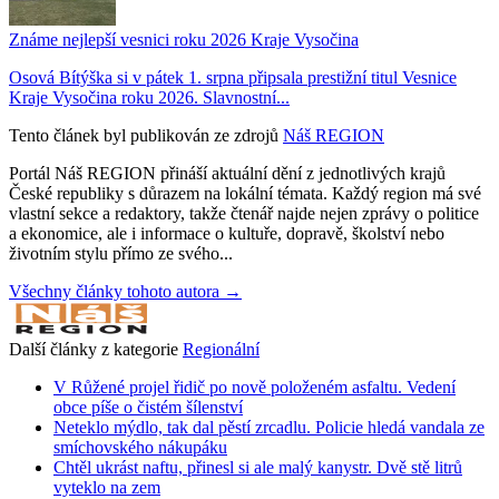
Známe nejlepší vesnici roku 2026 Kraje Vysočina
Osová Bítýška si v pátek 1. srpna připsala prestižní titul Vesnice
Kraje Vysočina roku 2026. Slavnostní...
Tento článek byl publikován ze zdrojů
Náš REGION
Portál Náš REGION přináší aktuální dění z jednotlivých krajů
České republiky s důrazem na lokální témata. Každý region má své
vlastní sekce a redaktory, takže čtenář najde nejen zprávy o politice
a ekonomice, ale i informace o kultuře, dopravě, školství nebo
životním stylu přímo ze svého...
Všechny články tohoto autora →
Další články z kategorie
Regionální
V Růžené projel řidič po nově položeném asfaltu. Vedení
obce píše o čistém šílenství
Neteklo mýdlo, tak dal pěstí zrcadlu. Policie hledá vandala ze
smíchovského nákupáku
Chtěl ukrást naftu, přinesl si ale malý kanystr. Dvě stě litrů
vyteklo na zem