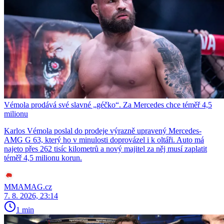
Vémola prodává své slavné „géčko“. Za Mercedes chce téměř 4,5
milionu
Karlos Vémola poslal do prodeje výrazně upravený Mercedes-
AMG G 63, který ho v minulosti doprovázel i k oltáři. Auto má
najeto přes 262 tisíc kilometrů a nový majitel za něj musí zaplatit
téměř 4,5 milionu korun.
MMAMAG.cz
7. 8. 2026, 23:14
1 min