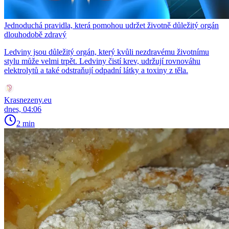
Jednoduchá pravidla, která pomohou udržet životně důležitý orgán
dlouhodobě zdravý
Ledviny jsou důležitý orgán, který kvůli nezdravému životnímu
stylu může velmi trpět. Ledviny čistí krev, udržují rovnováhu
elektrolytů a také odstraňují odpadní látky a toxiny z těla.
Krasnezeny.eu
dnes, 04:06
2 min