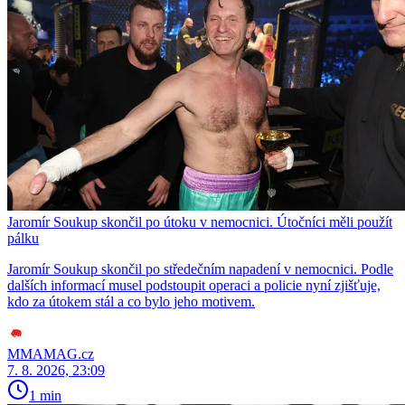
Jaromír Soukup skončil po útoku v nemocnici. Útočníci měli použít
pálku
Jaromír Soukup skončil po středečním napadení v nemocnici. Podle
dalších informací musel podstoupit operaci a policie nyní zjišťuje,
kdo za útokem stál a co bylo jeho motivem.
MMAMAG.cz
7. 8. 2026, 23:09
1 min