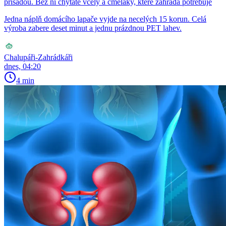
přísadou. Bez ní chytáte včely a čmeláky, které zahrada potřebuje
Jedna náplň domácího lapače vyjde na necelých 15 korun. Celá
výroba zabere deset minut a jednu prázdnou PET lahev.
Chalupáři-Zahrádkáři
dnes, 04:20
4 min