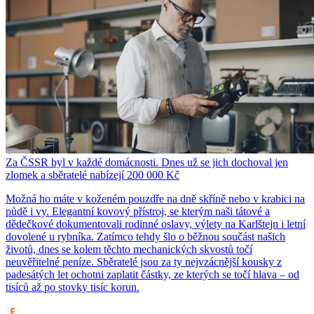
Za ČSSR byl v každé domácnosti. Dnes už se jich dochoval jen
zlomek a sběratelé nabízejí 200 000 Kč
Možná ho máte v koženém pouzdře na dně skříně nebo v krabici na
půdě i vy. Elegantní kovový přístroj, se kterým naši tátové a
dědečkové dokumentovali rodinné oslavy, výlety na Karlštejn i letní
dovolené u rybníka. Zatímco tehdy šlo o běžnou součást našich
životů, dnes se kolem těchto mechanických skvostů točí
neuvěřitelné peníze. Sběratelé jsou za ty nejvzácnější kousky z
padesátých let ochotni zaplatit částky, ze kterých se točí hlava – od
tisíců až po stovky tisíc korun.