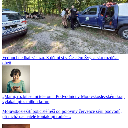
Vedoucí nedbal zákazu. S dětmi si v Českém Švýcarsku rozdělal
oheň
„Mami, rozbil se mi telefon.“ Podvodníci v Moravskoslezském kraji
vylákali přes milion korun
Moravskoslezští policisté řeší od poloviny července sérii podvodů,
při nichž pachatelé kontaktují rodiče...