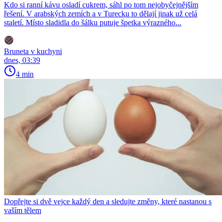
Kdo si ranní kávu osladí cukrem, sáhl po tom nejobyčejnějším
řešení. V arabských zemích a v Turecku to dělají jinak už celá
staletí. Místo sladidla do šálku putuje špetka výrazného...
Bruneta v kuchyni
dnes, 03:39
4 min
Dopřejte si dvě vejce každý den a sledujte změny, které nastanou s
vaším tělem