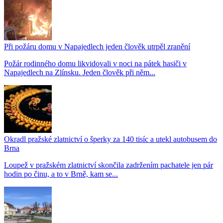
Při požáru domu v Napajedlech jeden člověk utrpěl zranění
Požár rodinného domu likvidovali v noci na pátek hasiči v
Napajedlech na Zlínsku. Jeden člověk při něm...
Okradl pražské zlatnictví o šperky za 140 tisíc a utekl autobusem do
Brna
Loupež v pražském zlatnictví skončila zadržením pachatele jen pár
hodin po činu, a to v Brně, kam se...