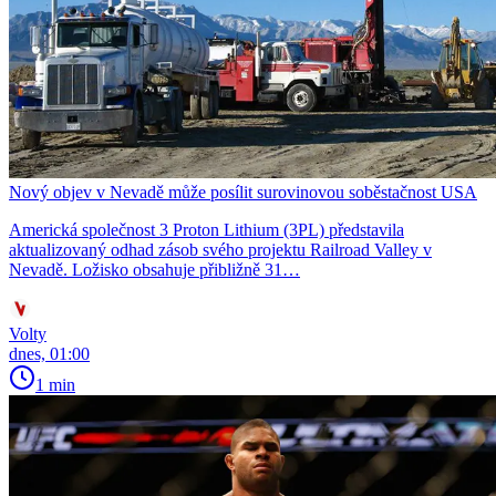
Nový objev v Nevadě může posílit surovinovou soběstačnost USA
Americká společnost 3 Proton Lithium (3PL) představila
aktualizovaný odhad zásob svého projektu Railroad Valley v
Nevadě. Ložisko obsahuje přibližně 31…
Volty
dnes, 01:00
1 min