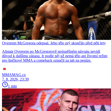
Overeem McGregora odepsal. Jeho tělo prý skončilo před pěti lety
Alistair Overeem po McGregorově neúspěšném návratu nevidí
důvod k dalšímu zápasu. Ir podle něj už nemá tělo ani životní režim
pro špičkové MMA a comeback označil za tah na peníze.
MMAMAG.cz
7. 8. 2026, 23:39
1 min