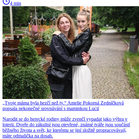
4 min
„Tvoje máma byla hezčí než ty.“ Amelie Pokorná Zedníčková
popsala nekonečné srovnávání s maminkou Lucií
Narodit se do herecké rodiny může zvenčí vypadat jako výhra v
loterii. Dveře do zákulisí jsou otevřené, známé tváře jsou součástí
běžného života a svět, ke kterému se jiní složitě propracovávají,
máte odmalička na dosah.