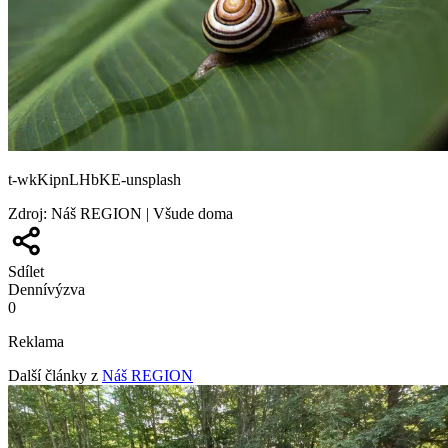
t-wkKipnLHbKE-unsplash
Zdroj
:
Náš REGION | Všude doma
Sdílet
Denní
výzva
0
Reklama
Další články z
Náš REGION