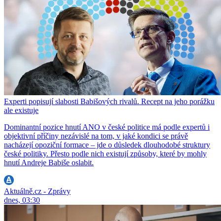
Experti popisují slabosti Babišových rivalů. Recept na jeho porážku
ale existuje
Dominantní pozice hnutí ANO v české politice má podle expertů i
objektivní příčiny nezávislé na tom, v jaké kondici se právě
nacházejí opoziční formace – jde o důsledek dlouhodobé struktury
české politiky. Přesto podle nich existují způsoby, které by mohly
hnutí Andreje Babiše oslabit.
Aktuálně.cz - Zprávy
dnes, 03:30