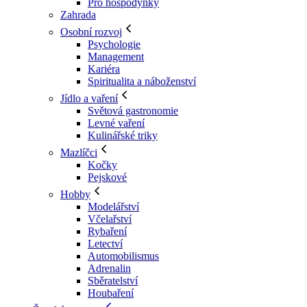
Pro hospodyňky
Zahrada
Osobní rozvoj
Psychologie
Management
Kariéra
Spiritualita a náboženství
Jídlo a vaření
Světová gastronomie
Levné vaření
Kulinářské triky
Mazlíčci
Kočky
Pejskové
Hobby
Modelářství
Včelařství
Rybaření
Letectví
Automobilismus
Adrenalin
Sběratelství
Houbaření