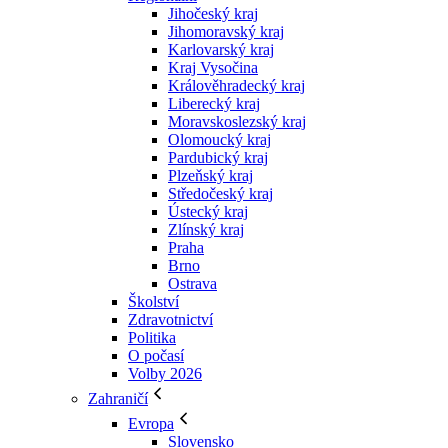
Jihočeský kraj
Jihomoravský kraj
Karlovarský kraj
Kraj Vysočina
Králověhradecký kraj
Liberecký kraj
Moravskoslezský kraj
Olomoucký kraj
Pardubický kraj
Plzeňský kraj
Středočeský kraj
Ústecký kraj
Zlínský kraj
Praha
Brno
Ostrava
Školství
Zdravotnictví
Politika
O počasí
Volby 2026
Zahraničí
Evropa
Slovensko