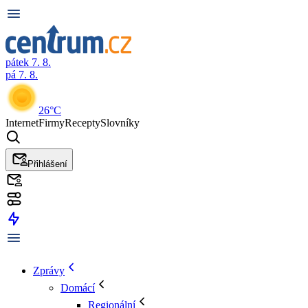
pátek 7. 8.
pá 7. 8.
26°C
Internet
Firmy
Recepty
Slovníky
Přihlášení
Zprávy
Domácí
Regionální