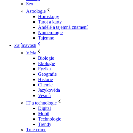
Sex
Astrologie
Horoskopy
Tarot a karty
Andělé a tajemná znamení
Numerologie
Tajemno
Zajímavosti
Věda
Biologie
Ekologie
Fyzika
Geografie
Historie
Chemie
Jazykověda
Vesmír
IT a technologie
Digital
Mobil
Technologie
Trendy
True crime