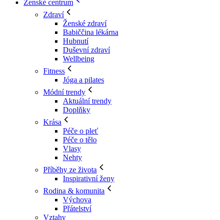
Ženské centrum
Zdraví
Ženské zdraví
Babiččina lékárna
Hubnutí
Duševní zdraví
Wellbeing
Fitness
Jóga a pilates
Módní trendy
Aktuální trendy
Doplňky
Krása
Péče o pleť
Péče o tělo
Vlasy
Nehty
Příběhy ze života
Inspirativní ženy
Rodina & komunita
Výchova
Přátelství
Vztahy