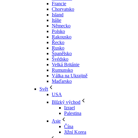
Francie
Chorvatsko
Island
Itálie
Německo
Polsko
Rakousko
Řecko
Rusko
Španělsko
Švédsko
Velká Británie
Rumunsko
Válka na Ukrajině
Maďarsko
Svět
USA
Blízký východ
Izrael
Palestina
Asie
Čína
Jižní Korea