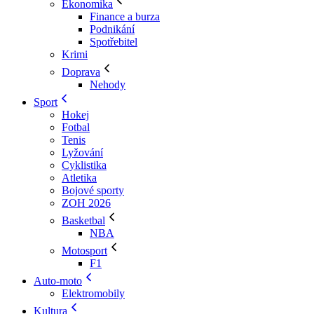
Ekonomika
Finance a burza
Podnikání
Spotřebitel
Krimi
Doprava
Nehody
Sport
Hokej
Fotbal
Tenis
Lyžování
Cyklistika
Atletika
Bojové sporty
ZOH 2026
Basketbal
NBA
Motosport
F1
Auto-moto
Elektromobily
Kultura