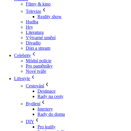
Filmy & kino
Televize
Reality show
Hudba
Hry
Literatura
Výtvarné umění
Divadlo
Digi a stream
Celebrity
Módní policie
Pro pamětníky
Nové tváře
Lifestyle
Cestování
Destinace
Rady na cesty
Bydlení
Interiery
Rady do domu
DIY
Pro kutily