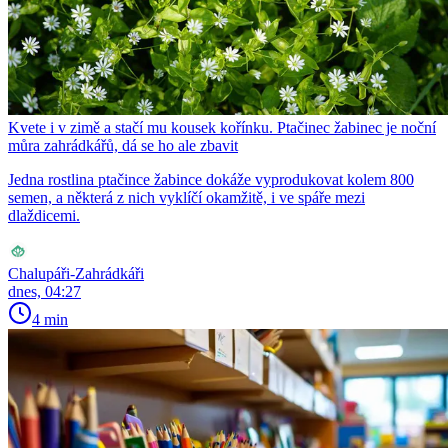
Kvete i v zimě a stačí mu kousek kořínku. Ptačinec žabinec je noční
můra zahrádkářů, dá se ho ale zbavit
Jedna rostlina ptačince žabince dokáže vyprodukovat kolem 800
semen, a některá z nich vyklíčí okamžitě, i ve spáře mezi
dlaždicemi.
Chalupáři-Zahrádkáři
dnes, 04:27
4 min