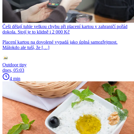
Češi dělají tuhle velkou chybu při placení kartou v zahraničí pořád
dokola. Stojí je to klidně i 2 000 Kč
Placení kartou na dovolené vypadá jako úplná samozřejmost.
Málokdo ale tuší, že […]
Outdoor tipy
dnes, 05:03
4 min