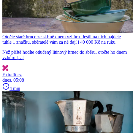
Otočte staré hrnce ze skříně dnem vzhůru. Jestli na nich najdete
tuhle 1 značku, sběratelé vám za ně dají i 40 000 Kč na ruku
Než příště hodíte otlučený litinový hrnec do sběru, otočte ho dnem
vzhůru […]
Extrafit.cz
dnes, 05:08
4 min