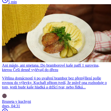
5 min
Ani máslo, ani smetana. Do bramborové kaše patří 1 surovina,
kterou Češi denně vylévají do dřezu
Většina domácností ji po uvaření brambor bez přemýšlení pošle
rovnou do výlevky. Kuchaři přitom tvrdí, že právě ona rozhoduje o
tom, jestli bude kaše hladká a držící tvar, nebo řídká...
Bruneta v kuchyni
dnes, 04:31