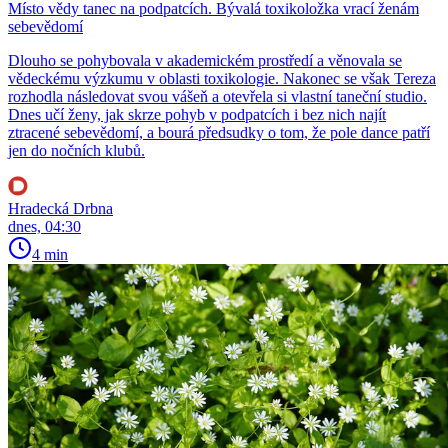
Místo vědy tanec na podpatcích. Bývalá toxikoložka vrací ženám
sebevědomí
Dlouho se pohybovala v akademickém prostředí a věnovala se
vědeckému výzkumu v oblasti toxikologie. Nakonec se však Tereza
rozhodla následovat svou vášeň a otevřela si vlastní taneční studio.
Dnes učí ženy, jak skrze pohyb v podpatcích i bez nich najít
ztracené sebevědomí, a bourá předsudky o tom, že pole dance patří
jen do nočních klubů.
Hradecká Drbna
dnes, 04:30
4 min