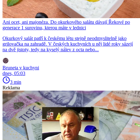
Ani ocet, ani majonéza. Do okurkového salátu dávají Řekové po
generace 1 surovinu, kterou máte v lednici
Okurkový salát patří k českému létu stejně neodmyslitelně jako
grilovačka na zahradě. V českých kuchyních u něj lidé roky sázejí
na dvě jistoty, tedy na kyselý nálev z octa nebo...
Bruneta v kuchyni
dnes, 05:03
3 min
Reklama