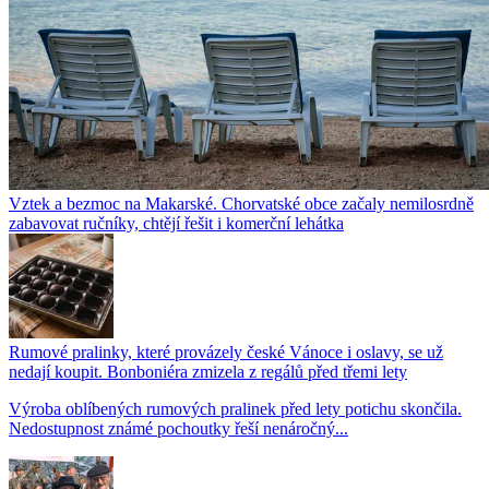
Vztek a bezmoc na Makarské. Chorvatské obce začaly nemilosrdně
zabavovat ručníky, chtějí řešit i komerční lehátka
Rumové pralinky, které provázely české Vánoce i oslavy, se už
nedají koupit. Bonboniéra zmizela z regálů před třemi lety
Výroba oblíbených rumových pralinek před lety potichu skončila.
Nedostupnost známé pochoutky řeší nenáročný...