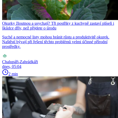
Okurky žloutnou a usychají? Tři postřiky z kuchyně zastaví plíseň i
škůdce dřív, než přijdete o úrodu
Suché a nemocné listy mohou bránit růstu a produktivitě okurek.
Naštěstí bývají při řešení těchto problémů velmi účinné přírodní
prostředky.
Chalupáři-Zahrádkáři
dnes, 05:04
2 min