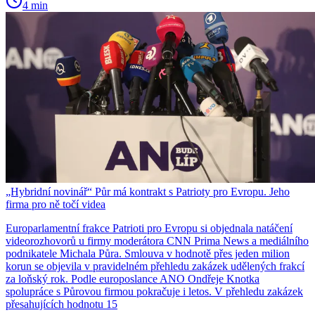
4 min
„Hybridní novinář“ Půr má kontrakt s Patrioty pro Evropu. Jeho
firma pro ně točí videa
Europarlamentní frakce Patrioti pro Evropu si objednala natáčení
videorozhovorů u firmy moderátora CNN Prima News a mediálního
podnikatele Michala Půra. Smlouva v hodnotě přes jeden milion
korun se objevila v pravidelném přehledu zakázek udělených frakcí
za loňský rok. Podle europoslance ANO Ondřeje Knotka
spolupráce s Půrovou firmou pokračuje i letos. V přehledu zakázek
přesahujících hodnotu 15