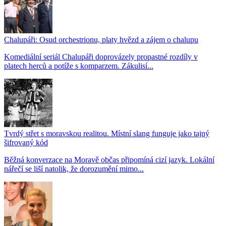
Chalupáři: Osud orchestrionu, platy hvězd a zájem o chalupu
Komediální seriál Chalupáři doprovázely propastné rozdíly v
platech herců a potíže s komparzem. Zákulisí...
Tvrdý střet s moravskou realitou. Místní slang funguje jako tajný
šifrovaný kód
Běžná konverzace na Moravě občas připomíná cizí jazyk. Lokální
nářečí se liší natolik, že dorozumění mimo...