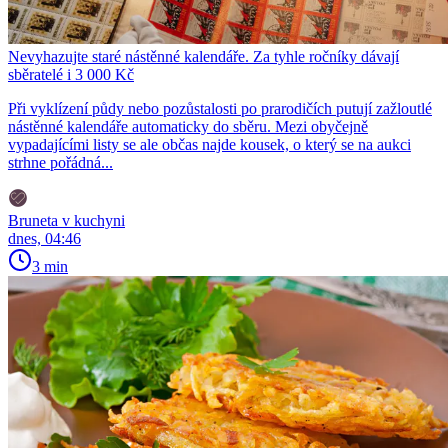
Nevyhazujte staré nástěnné kalendáře. Za tyhle ročníky dávají
sběratelé i 3 000 Kč
Při vyklízení půdy nebo pozůstalosti po prarodičích putují zažloutlé
nástěnné kalendáře automaticky do sběru. Mezi obyčejně
vypadajícími listy se ale občas najde kousek, o který se na aukci
strhne pořádná...
Bruneta v kuchyni
dnes, 04:46
3 min