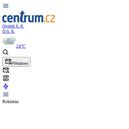
čtvrtek 6. 8.
čt 6. 8.
24°C
Přihlášení
Reklama