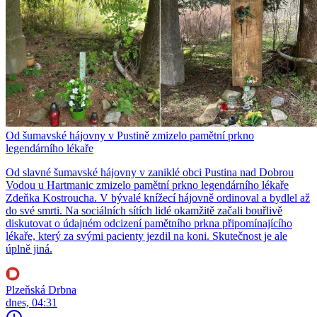
Od šumavské hájovny v Pustině zmizelo pamětní prkno
legendárního lékaře
Od slavné šumavské hájovny v zaniklé obci Pustina nad Dobrou
Vodou u Hartmanic zmizelo pamětní prkno legendárního lékaře
Zdeňka Kostroucha. V bývalé knížecí hájovně ordinoval a bydlel až
do své smrti. Na sociálních sítích lidé okamžitě začali bouřlivě
diskutovat o údajném odcizení pamětního prkna připomínajícího
lékaře, který za svými pacienty jezdil na koni. Skutečnost je ale
úplně jiná.
Plzeňská Drbna
dnes, 04:31