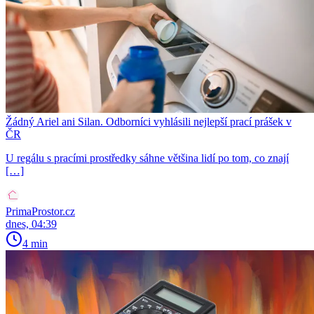
Žádný Ariel ani Silan. Odborníci vyhlásili nejlepší prací prášek v
ČR
U regálu s pracími prostředky sáhne většina lidí po tom, co znají
[…]
PrimaProstor.cz
dnes, 04:39
4 min