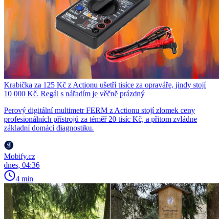
Krabička za 125 Kč z Actionu ušetří tisíce za opraváře, jindy stojí
10 000 Kč. Regál s nářadím je věčně prázdný
Perový digitální multimetr FERM z Actionu stojí zlomek ceny
profesionálních přístrojů za téměř 20 tisíc Kč, a přitom zvládne
základní domácí diagnostiku.
Mobify.cz
dnes, 04:36
4 min