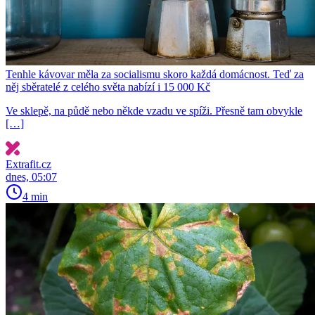
Tenhle kávovar měla za socialismu skoro každá domácnost. Teď za
něj sběratelé z celého světa nabízí i 15 000 Kč
Ve sklepě, na půdě nebo někde vzadu ve spíži. Přesně tam obvykle
[…]
Extrafit.cz
dnes, 05:07
4 min