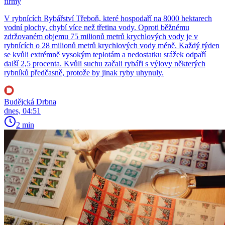
firmy
V rybnících Rybářství Třeboň, které hospodaří na 8000 hektarech
vodní plochy, chybí více než třetina vody. Oproti běžnému
zdržovaném objemu 75 milionů metrů krychlových vody je v
rybnících o 28 milionů metrů krychlových vody méně. Každý týden
se kvůli extrémně vysokým teplotám a nedostatku srážek odpaří
další 2,5 procenta. Kvůli suchu začali rybáři s výlovy některých
rybníků předčasně, protože by jinak ryby uhynuly.
Budějcká Drbna
dnes, 04:51
2 min