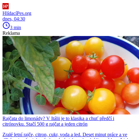
HlídacíPes.org
dnes, 04:30
3 min
Reklama
Rajčata do limonády? V Itálii je to klasika a chuť předčí i
citrónovku. Stačí 500 g rajčat a jeden citrón
Zralé letní rajče, citron, cukr, voda a led. Deset minut práce a ve