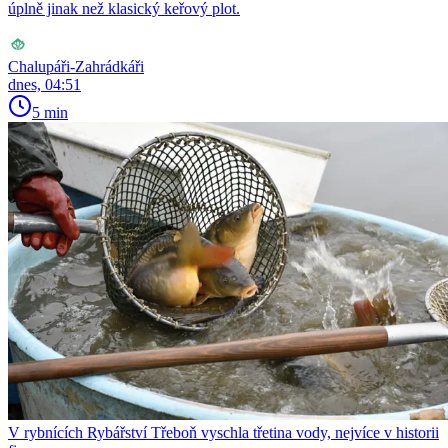
úplně jinak než klasický keřový plot.
Chalupáři-Zahrádkáři
dnes, 04:51
5 min
V rybnících Rybářství Třeboň vyschla třetina vody, nejvíce v historii