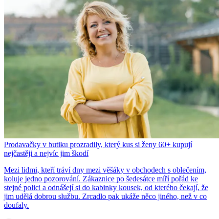
Prodavačky v butiku prozradily, který kus si ženy 60+ kupují
nejčastěji a nejvíc jim škodí
Mezi lidmi, kteří tráví dny mezi věšáky v obchodech s oblečením,
koluje jedno pozorování. Zákaznice po šedesátce míří pořád ke
stejné polici a odnášejí si do kabinky kousek, od kterého čekají, že
jim udělá dobrou službu. Zrcadlo pak ukáže něco jiného, než v co
doufaly.