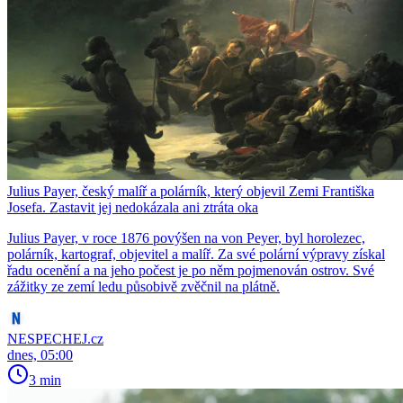
Julius Payer, český malíř a polárník, který objevil Zemi Františka
Josefa. Zastavit jej nedokázala ani ztráta oka
Julius Payer, v roce 1876 povýšen na von Peyer, byl horolezec,
polárník, kartograf, objevitel a malíř. Za své polární výpravy získal
řadu ocenění a na jeho počest je po něm pojmenován ostrov. Své
zážitky ze zemí ledu působivě zvěčnil na plátně.
NESPECHEJ.cz
dnes, 05:00
3 min