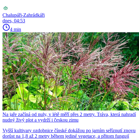
Chalupáři-Zahrádkáři
dnes, 04:53
4 min
Na jaře začíná od nuly, v létě měří přes 2 metry. Tráva, která nahradí
nudný živý plot a vydrží i českou zimu
Vyšší kultivary ozdobnice čínské dokážou po jarním seříznutí znovu
dorůst na 1,8 až 2 metry během jediné vegetace, a přitom fungují