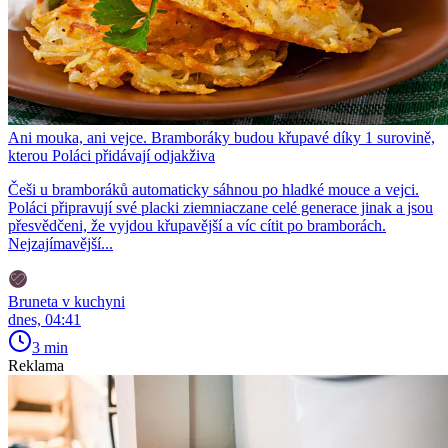
Ani mouka, ani vejce. Bramboráky budou křupavé díky 1 surovině,
kterou Poláci přidávají odjakživa
Češi u bramboráků automaticky sáhnou po hladké mouce a vejci.
Poláci připravují své placki ziemniaczane celé generace jinak a jsou
přesvědčeni, že vyjdou křupavější a víc cítit po bramborách.
Nejzajímavější...
Bruneta v kuchyni
dnes, 04:41
3 min
Reklama