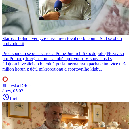
Starosta Polné uvěřil, že dříve investoval do bitcoinů. Stal se obětí
podvodníků
Před soudem se ocitl starosta Polné Jindřich Skočdopole (Nezávislí
pro Polnou), který se loni stal obětí podvodu. V souvislosti s
údajnou investicí do bitcoinů poslal neznámým pachatelům více než
milion korun z účtů mikroregionu a sportovního klubu.
Jihlavská Drbna
dnes, 05:02
1 min