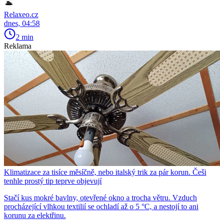
Relaxeo.cz
dnes, 04:58
2 min
Reklama
Klimatizace za tisíce měsíčně, nebo italský trik za pár korun. Češi
tenhle prostý tip teprve objevují
Stačí kus mokré bavlny, otevřené okno a trocha větru. Vzduch
procházející vlhkou textilií se ochladí až o 5 °C, a nestojí to ani
korunu za elektřinu.