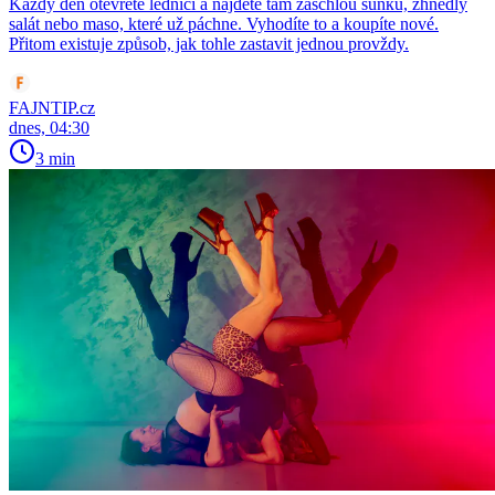
Každý den otevřete lednici a najdete tam zaschlou šunкu, zhnědlý
salát nebo maso, které už páchne. Vyhodíte to a koupíte nové.
Přitom existuje způsob, jak tohle zastavit jednou provždy.
FAJNTIP.cz
dnes, 04:30
3 min