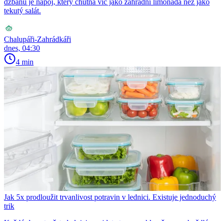
džbánu je nápoj, který chutná víc jako zahradní limonáda než jako
tekutý salát.
Chalupáři-Zahrádkáři
dnes, 04:30
4 min
Jak 5x prodloužit trvanlivost potravin v lednici. Existuje jednoduchý
trik