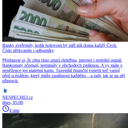
Banky zveřejnily, kolik hotovosti by měl mít doma každý Čech.
Číslo překvapilo i odborníky
Představte si, že zítra ráno zmizí elektřina, internet i mobilní signál.
Bankomaty zčernají, terminály v obchodech zmlknou. A vy máte v
peněžence jen platební kartu. Tuzemští finanční experti teď varují
před scénářem, který může zasáhnout každého – a radí, jak se na něj
připravit.
NESPECHEJ.cz
dnes, 05:00
4 min