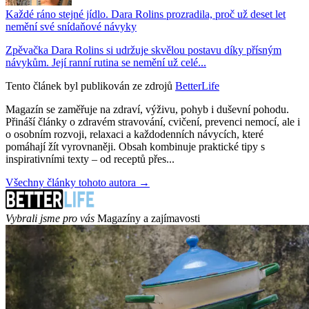
Každé ráno stejné jídlo. Dara Rolins prozradila, proč už deset let
nemění své snídaňové návyky
Zpěvačka Dara Rolins si udržuje skvělou postavu díky přísným
návykům. Její ranní rutina se nemění už celé...
Tento článek byl publikován ze zdrojů
BetterLife
Magazín se zaměřuje na zdraví, výživu, pohyb i duševní pohodu.
Přináší články o zdravém stravování, cvičení, prevenci nemocí, ale i
o osobním rozvoji, relaxaci a každodenních návycích, které
pomáhají žít vyrovnaněji. Obsah kombinuje praktické tipy s
inspirativními texty – od receptů přes...
Všechny články tohoto autora →
Vybrali jsme pro vás
Magazíny a zajímavosti