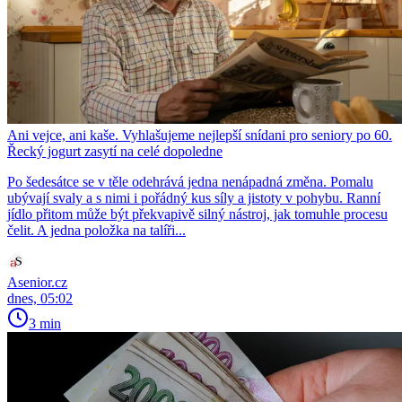
Ani vejce, ani kaše. Vyhlašujeme nejlepší snídani pro seniory po 60.
Řecký jogurt zasytí na celé dopoledne
Po šedesátce se v těle odehrává jedna nenápadná změna. Pomalu
ubývají svaly a s nimi i pořádný kus síly a jistoty v pohybu. Ranní
jídlo přitom může být překvapivě silný nástroj, jak tomuhle procesu
čelit. A jedna položka na talíři...
Asenior.cz
dnes, 05:02
3 min