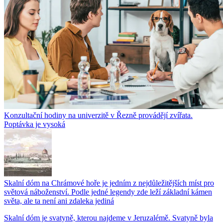
Konzultační hodiny na univerzitě v Řezně provádějí zvířata.
Poptávka je vysoká
Skalní dóm na Chrámové hoře je jedním z nejdůležitějších míst pro
světová náboženství. Podle jedné legendy zde leží základní kámen
světa, ale ta není ani zdaleka jediná
Skalní dóm je svatyně, kterou najdeme v Jeruzalémě. Svatyně byla