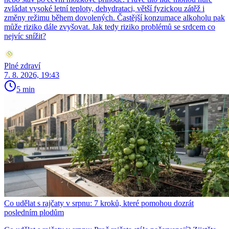
zvládat vysoké letní teploty, dehydrataci, větší fyzickou zátěž i
změny režimu během dovolených. Častější konzumace alkoholu pak
může riziko dále zvyšovat. Jak tedy riziko problémů se srdcem co
nejvíc snížit?
Plné zdraví
7. 8. 2026, 19:43
5 min
Co udělat s rajčaty v srpnu: 7 kroků, které pomohou dozrát
posledním plodům