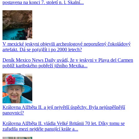
postavena na konci 7. století n. l. Skalní...
V mexické jeskyni objevili archeologové neporušený čokoládový
artefakt. Dá se po(u)žít i po 2000 letech?
Deník Mexico News Daily uvádí, že v jeskyni v Playa del Carmen
poblíž karibského pobřeží jižního Mexika...
Královna Alžběta II. a její největší úspěchy. Byla nejúspěšnější
panovnicí?
Královna Alžběta II. vládla Velké Británii 70 let. Díky tomu se
zařadila mezi nejdéle panující krále a...