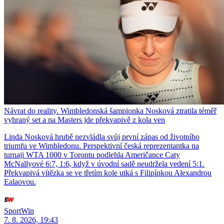
Návrat do reality. Wimbledonská šampionka Nosková ztratila téměř
vyhraný set a na Masters jde překvapivě z kola ven
Linda Nosková hrubě nezvládla svůj první zápas od životního
triumfu ve Wimbledonu. Perspektivní česká reprezentantka na
turnaji WTA 1000 v Torontu podlehla Američance Caty
McNallyové 6:7, 1:6, když v úvodní sadě neudržela vedení 5:1.
Překvapivá vítězka se ve třetím kole utká s Filipínkou Alexandrou
Ealaovou.
SportWin
7. 8. 2026, 19:43