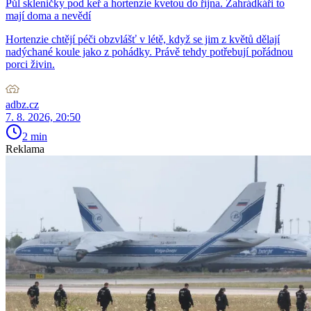
Půl skleničky pod keř a hortenzie kvetou do října. Zahrádkáři to
mají doma a nevědí
Hortenzie chtějí péči obzvlášť v létě, když se jim z květů dělají
nadýchané koule jako z pohádky. Právě tehdy potřebují pořádnou
porci živin.
adbz.cz
7. 8. 2026, 20:50
2 min
Reklama