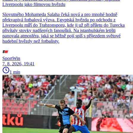
Liverpoolu jako filmovou hvězdu
Slovutného Mohameda Salaha čeká nová a pro mnohé hodně
překvapivá fotbalová výzva. Egyptská hvězda po odchodu z
Liverpoolu míří do Trabzonsporu, kde ji už při příletu do Turecka
přivítaly stovky nadšených fanoušků. Na istanbulském letišti
panovala atmosféra, jaká se běžně pojí spíš s příjezdem světové
hudební hvězdy než fotbalisty.
SportWin
7. 8. 2026, 19:41
1 min