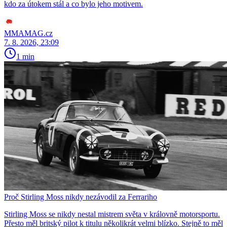
kdo za útokem stál a co bylo jeho motivem.
MMAMAG.cz
7. 8. 2026, 23:09
1 min
Proč Stirling Moss nikdy nezávodil za Ferrariho
Stirling Moss se nikdy nestal mistrem světa v královně motorsportu.
Přesto měl britský pilot k titulu několikrát velmi blízko. Stejně to měl