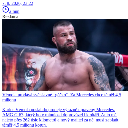
7. 8. 2026, 23:22
2 min
Reklama
Vémola prodává své slavné „géčko“. Za Mercedes chce téměř 4,5
milionu
Karlos Vémola poslal do prodeje výrazně upravený Mercedes-
AMG G 63, který ho v minulosti doprovázel i k oltáři. Auto má
najeto přes 262 tisíc kilometrů a nový majitel za něj musí zaplatit
téměř 4,5 milionu korun.