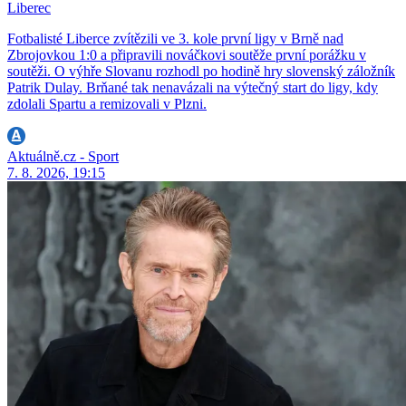
Liberec
Fotbalisté Liberce zvítězili ve 3. kole první ligy v Brně nad
Zbrojovkou 1:0 a připravili nováčkovi soutěže první porážku v
soutěži. O výhře Slovanu rozhodl po hodině hry slovenský záložník
Patrik Dulay. Brňané tak nenavázali na výtečný start do ligy, kdy
zdolali Spartu a remizovali v Plzni.
Aktuálně.cz - Sport
7. 8. 2026, 19:15