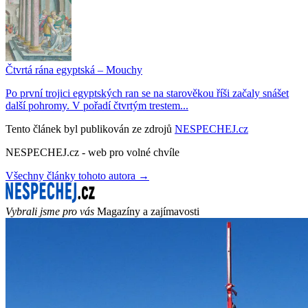
Čtvrtá rána egyptská – Mouchy
Po první trojici egyptských ran se na starověkou říši začaly snášet
další pohromy. V pořadí čtvrtým trestem...
Tento článek byl publikován ze zdrojů
NESPECHEJ.cz
NESPECHEJ.cz - web pro volné chvíle
Všechny články tohoto autora →
Vybrali jsme pro vás
Magazíny a zajímavosti