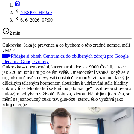
NESPECHEJ.cz
6. 6. 2026, 07:00
2 min
Cukrovka: Jaká je prevence a co bychom o této zrádné nemoci měli
vědět?
Přidejte si obsah Centrum.cz do oblíbených zdrojů pro Google
hledání a Google zprávy
Cukrovka – onemocnění, kterým trpí více jak 9000 Čechů, a více
jak 220 milionů lidí po celém světě. Onemocnění vzniká, když se v
organismu člověka nevytváří dostatečné množství inzulinu, který je
důležitým tělesným hormonem sloužícím k udržování stálé hladiny
cukru v těle. Mnoho lidí se k němu „dopracuje“ nezdravou stravou a
nulovým pohybem v životě. Potrava, kterou lidé přijímají do těla, se
mění na jednoduchý cukr, tzv. glukózu, kterou tělo využívá jako
zdroj energie.