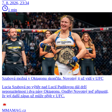
7. 8. 2026, 23:34
1 min
Szabová možná v Oktagonu skončila. Novotný ji už vidí v UFC
Lucia Szabová po výhře nad Lucií Pudilovou dál drží
neporazitelnost i dva pásy Oktagonu. Ondřej Novotný teď připustil,
že její další zápas už může přijít v UFC.
MMAMAG.cz