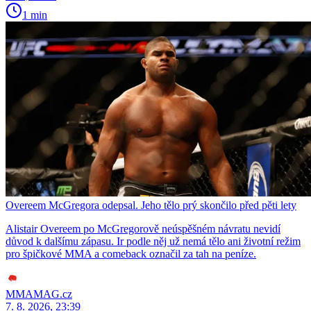
1 min
Overeem McGregora odepsal. Jeho tělo prý skončilo před pěti lety
Alistair Overeem po McGregorově neúspěšném návratu nevidí
důvod k dalšímu zápasu. Ir podle něj už nemá tělo ani životní režim
pro špičkové MMA a comeback označil za tah na peníze.
MMAMAG.cz
7. 8. 2026, 23:39