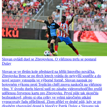
Slovan ovládl duel se Zbrojovkou. O vítěznou trefu se postaral
Dulay
Slovan se ve třetím kole představil na hřišti ligového nováčka.
Zbrojovka Brno se po třech letech vrátila do nejvyšší soutěže a do
nové sezony vstoupila ve výborné formě. Slovan naopak po
bojovném výkonu proti Teplicím chtěl znovu naskočit na vítěznou
vlnu. V úvodu duelu hlavní sudí po zásahu videorozhodčího zrušil
udělenou červenou kartu pro Zbrojovku. První půle tak skončila
bezbrankově, přesto si oba celky ve velmi náročném utkání
vypracovaly řadu příležitostí. Zlom přišel ve druhé půli, kdy se po
dlouhém vhazování dostal k hlavičce Patrik Dulay a Slovanu tak