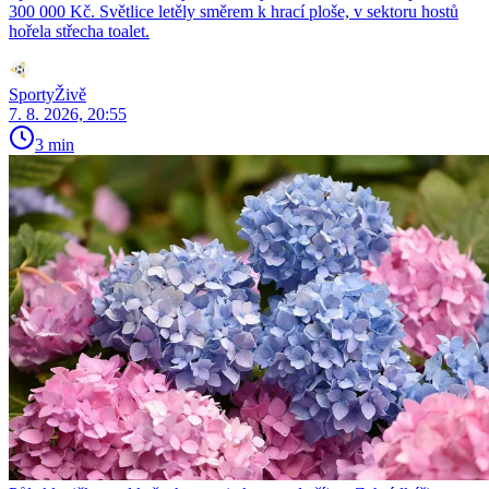
300 000 Kč. Světlice letěly směrem k hrací ploše, v sektoru hostů
hořela střecha toalet.
SportyŽivě
7. 8. 2026, 20:55
3 min