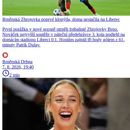
Brněnská Zbrojovka poprvé klopýtla, doma nestačila na Liberec
První porážku v nové sezoně utrpěli fotbalisté Zbrojovky Brno.
Nováček nejvyšší soutěže v páteční předehrávce 3. kola podlehl na
domácím stadionu Liberci 0:1. Hostům zajistil tři body gólem z 61.
minuty Patrik Dulay.
Brněnská Drbna
7. 8. 2026, 19:40
2 min