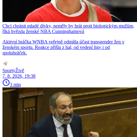
Chci chránit mladé dívky, neměly by hrát proti biologickým mužům,
říká hvězda ženské NBA Cunninghamová
Aktivní hráčka WNBA veřejně odmítla účast transgender žen v
ženském sportu. Reakce přišla z hal, od vedení ligy i od
spoluhráček.
SportyŽivě
7. 8. 2026, 19:38
3 min