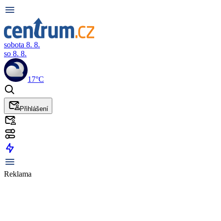
sobota 8. 8.
so 8. 8.
17°C
Přihlášení
Reklama