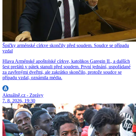
Špičky arménské církve skončily před soudem. Soudce se případu
vzdal
Hlava Arménské apoštolské církve, katolikos Garegin II., a dalších
šest prelátů v pátek stanuli před soudem. První jednání, uspořádané
za zavřenými dveřmi, ale zakrátko skončilo, protože soudce se
případu vzdal, oznámila média.
Aktuálně.cz - Zprávy
7. 8. 2026, 19:30