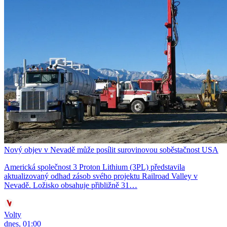
Nový objev v Nevadě může posílit surovinovou soběstačnost USA
Americká společnost 3 Proton Lithium (3PL) představila
aktualizovaný odhad zásob svého projektu Railroad Valley v
Nevadě. Ložisko obsahuje přibližně 31…
Volty
dnes, 01:00