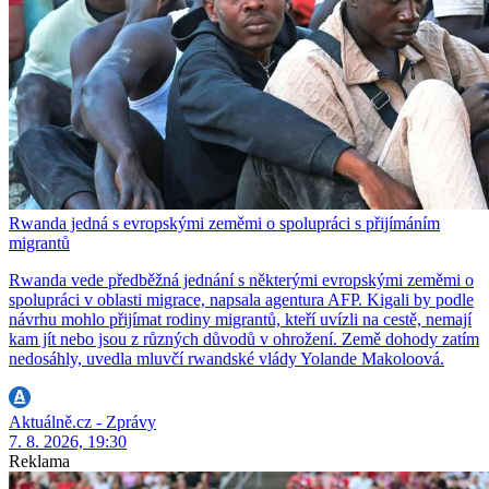
Rwanda jedná s evropskými zeměmi o spolupráci s přijímáním
migrantů
Rwanda vede předběžná jednání s některými evropskými zeměmi o
spolupráci v oblasti migrace, napsala agentura AFP. Kigali by podle
návrhu mohlo přijímat rodiny migrantů, kteří uvízli na cestě, nemají
kam jít nebo jsou z různých důvodů v ohrožení. Země dohody zatím
nedosáhly, uvedla mluvčí rwandské vlády Yolande Makoloová.
Aktuálně.cz - Zprávy
7. 8. 2026, 19:30
Reklama