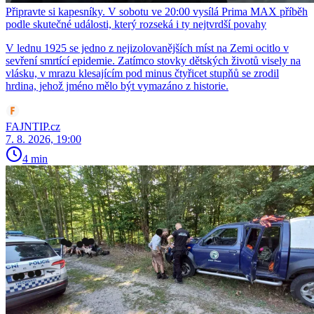
Připravte si kapesníky. V sobotu ve 20:00 vysílá Prima MAX příběh
podle skutečné události, který rozseká i ty nejtvrdší povahy
V lednu 1925 se jedno z nejizolovanějších míst na Zemi ocitlo v
sevření smrtící epidemie. Zatímco stovky dětských životů visely na
vlásku, v mrazu klesajícím pod minus čtyřicet stupňů se zrodil
hrdina, jehož jméno mělo být vymazáno z historie.
FAJNTIP.cz
7. 8. 2026, 19:00
4 min