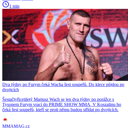
1 min
Dva týdny po Furym čeká Wacha šest soupeřů. Do klece půjdou po
dvojicích
Šestačtyřicetiletý Mariusz Wach se jen dva týdny po porážce s
Tysonem Furym vrací do PRIME SHOW MMA. V Koszalinu ho
čeká šest soupeřů, kteří se proti němu budou střídat po dvojicích.
MMAMAG.cz