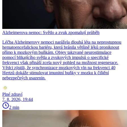
Alzheimerova nemoc: Světlo a zvuk zpomalují průběh
Léčba Alzheimerovy nemoci narážela dlouhá léta na neprostupnou
hematoencefalickou bariéru, která bránila většině léků proniknout
přímo k mozkovým buňkám. Objev takzvané neurostimulace
pomocí blikajícího světla a zvukových impulsů o specifické
frekvenci však přináší zcela nový pohled na možnost regenerace.
Vědci zjistili, že synchronizace mozkových vln na frekvenci 40
Hertzů dokáže stimulovat imunitní buňky v mozku k čištění
nebezpečných usazenin.
Plné zdraví
7. 8. 2026, 19:44
2 min