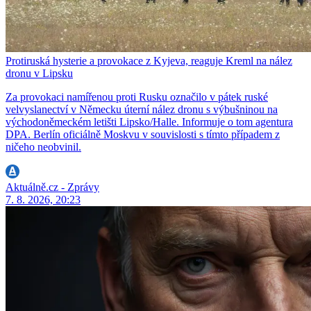
Protiruská hysterie a provokace z Kyjeva, reaguje Kreml na nález
dronu v Lipsku
Za provokaci namířenou proti Rusku označilo v pátek ruské
velvyslanectví v Německu úterní nález dronu s výbušninou na
východoněmeckém letišti Lipsko/Halle. Informuje o tom agentura
DPA. Berlín oficiálně Moskvu v souvislosti s tímto případem z
ničeho neobvinil.
Aktuálně.cz - Zprávy
7. 8. 2026, 20:23