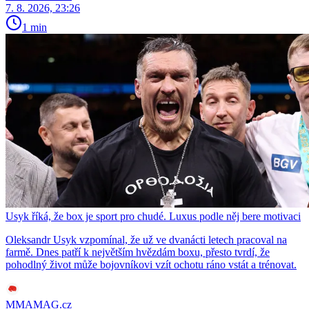
7. 8. 2026, 23:26
1 min
Usyk říká, že box je sport pro chudé. Luxus podle něj bere motivaci
Oleksandr Usyk vzpomínal, že už ve dvanácti letech pracoval na
farmě. Dnes patří k největším hvězdám boxu, přesto tvrdí, že
pohodlný život může bojovníkovi vzít ochotu ráno vstát a trénovat.
MMAMAG.cz