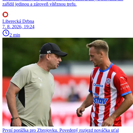
zařídil jedinou a zároveň vítěznou trefu.
Liberecká Drbna
7. 8. 2026, 19:24
2 min
První porážka pro Zbrojovku. Povedený rozjezd nováčka uťal