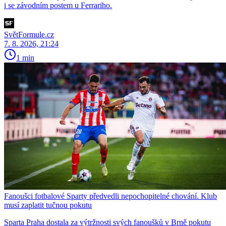
i se závodním postem u Ferrariho.
SvětFormule.cz
7. 8. 2026, 21:24
1 min
Fanoušci fotbalové Sparty předvedli nepochopitelné chování. Klub
musí zaplatit tučnou pokutu
Sparta Praha dostala za výtržnosti svých fanoušků v Brně pokutu