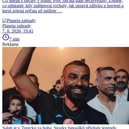
Co udělat s rajčaty v srpnu: Proč rajčata stále nečervenají? Zjistěte,
co odstranit, kdy zaštipovat vrcholy, jak upravit zálivku a hnojení a
která zelená rajčata už můžete …
Planeta zahrady
7. 8. 2026, 19:41
7 min
Reklama
Salah je v Turecku za boha. Stovky fanoušků přivítaly legendu