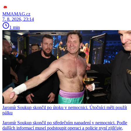
MMAMAG.cz
7. 8. 2026, 23:14
1 min
Jaromír Soukup skončil po útoku v nemocnici. Útočníci měli použít
pálku
Jaromír Soukup skončil po středečním napadení v nemocnici. Podle
dalších informací musel podstoupit operaci a policie nyní zjišťuje,