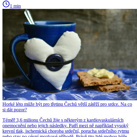
1 min
Horké léto může být pro třetinu Čechů větší zátěží pro srdce. Na co
si dát pozor?
Téměř 3,6 milionu Čechů žije s některým z kardiovaskulárních
onemocnění nebo jejich následky. Patří mezi ně například vysoký
krevní tlak, ischemická choroba srdeční, porucha srdečního rytmu
nebo stav po cévní mozkové příhodě. Právě tito lidé mohou hůře