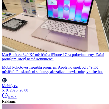
MacBook za 349 Kč měsíčně a iPhone 17 za polovinu ceny. Začal
pronájem, který nemá konkurenci
Mobil Pohotovost spustila pronájem Apple novinek od 349 Kč
měsíčně. Po skončení smlouvy ale zařízení nevlastníte, vracíte ho.
Mobify.cz
5. 8. 2026, 20:08
4 min
Reklama