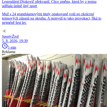
Legendární Djokovič překvapil. Chce změnu, která by z tenisu
udělala úplně jiný sport
Muž s 24 grandslamovými tituly opakovaně volá po zkrácení
tenisových zápasů na okruhu. A nemyslí to jako provokaci, říká to
nejméně šest let.
SportyŽivě
5. 8. 2026, 19:39
5 min
Reklama