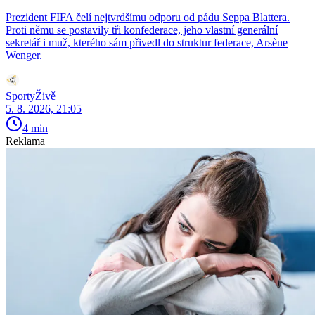
Prezident FIFA čelí nejtvrdšímu odporu od pádu Seppa Blattera.
Proti němu se postavily tři konfederace, jeho vlastní generální
sekretář i muž, kterého sám přivedl do struktur federace, Arsène
Wenger.
SportyŽivě
5. 8. 2026, 21:05
4 min
Reklama