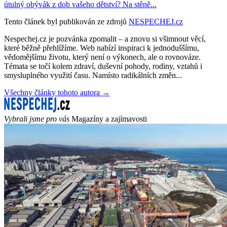
útulný obývák z dob vašeho dětství? Na stěně...
Tento článek byl publikován ze zdrojů
NESPECHEJ.cz
Nespechej.cz je pozvánka zpomalit – a znovu si všimnout věcí,
které běžně přehlížíme. Web nabízí inspiraci k jednoduššímu,
vědomějšímu životu, který není o výkonech, ale o rovnováze.
Témata se točí kolem zdraví, duševní pohody, rodiny, vztahů i
smysluplného využití času. Namísto radikálních změn...
Všechny články tohoto autora →
Vybrali jsme pro vás
Magazíny a zajímavosti