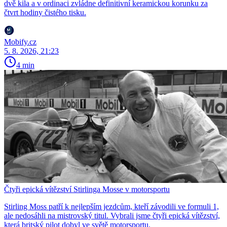
dvě kila a v ordinaci zvládne definitivní keramickou korunku za
čtvrt hodiny čistého tisku.
Mobify.cz
5. 8. 2026, 21:23
4 min
Čtyři epická vítězství Stirlinga Mosse v motorsportu
Stirling Moss patří k nejlepším jezdcům, kteří závodili ve formuli 1,
ale nedosáhli na mistrovský titul. Vybrali jsme čtyři epická vítězství,
která britský pilot dobyl ve světě motorsportu.