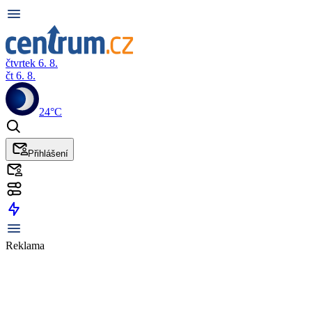
čtvrtek 6. 8.
čt 6. 8.
24°C
Přihlášení
Reklama