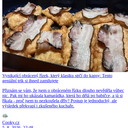
Vynikající obrácený řízek, který klasiku strčí do kapsy: Tento
geniální trik si ihned zamilujete
Přiznám se vám, že jsem o obráceném řízku dlouho nevěděla vůbec
nic. Pak mi ho ukázala kamarádka, která ho dělá po babičce, a já si
říkala - proč jsem to nezkoušela dřív? Postup je jednoduchý, ale
výsledek překvapí i zkušeného kuchaře.
Cooky.cz
5. 8. 2026, 22:48