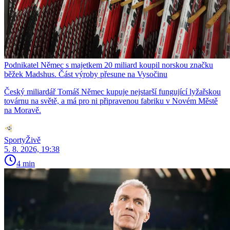
Podnikatel Němec s majetkem 20 miliard koupil norskou značku
běžek Madshus. Část výroby přesune na Vysočinu
Český miliardář Tomáš Němec kupuje nejstarší fungující lyžařskou
továrnu na světě, a má pro ni připravenou fabriku v Novém Městě
na Moravě.
SportyŽivě
5. 8. 2026, 19:38
4 min