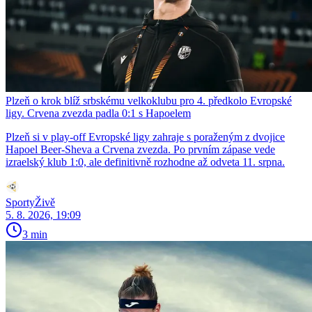
Plzeň o krok blíž srbskému velkoklubu pro 4. předkolo Evropské
ligy. Crvena zvezda padla 0:1 s Hapoelem
Plzeň si v play-off Evropské ligy zahraje s poraženým z dvojice
Hapoel Beer-Sheva a Crvena zvezda. Po prvním zápase vede
izraelský klub 1:0, ale definitivně rozhodne až odveta 11. srpna.
SportyŽivě
5. 8. 2026, 19:09
3 min