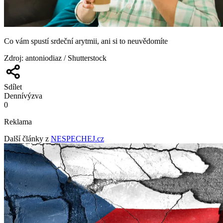
Co vám spustí srdeční arytmii, ani si to neuvědomíte
Zdroj
:
antoniodiaz / Shutterstock
Sdílet
Denní
výzva
0
Reklama
Další články z
NESPECHEJ.cz