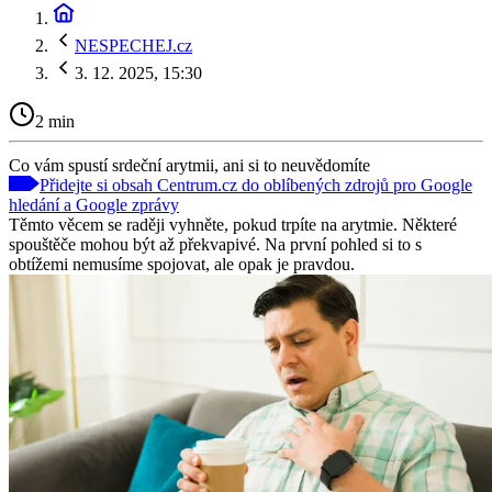
NESPECHEJ.cz
3. 12. 2025, 15:30
2 min
Co vám spustí srdeční arytmii, ani si to neuvědomíte
Přidejte si obsah Centrum.cz do oblíbených zdrojů pro Google
hledání a Google zprávy
Těmto věcem se raději vyhněte, pokud trpíte na arytmie. Některé
spouštěče mohou být až překvapivé. Na první pohled si to s
obtížemi nemusíme spojovat, ale opak je pravdou.