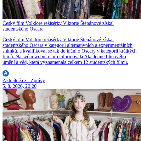
Český film Volklore režisérky Viktorie Štěpánové získal
studentského Oscara
Český film Volklore režisérky Viktorie Štěpánové získal
studentského Oscara v kategorii alternativních a experimentálních
snímků, a kvalifikoval se tak do klání o Oscary v kategorii krátkých
filmů. Na svém webu o tom informovala Akademie filmového
umění a věd, která vyznamenala celkem 12 studentských filmů.
Aktuálně.cz - Zprávy
5. 8. 2026, 20:20