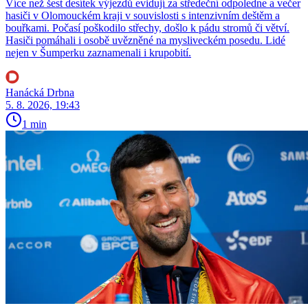
Více než šest desítek výjezdů evidují za středeční odpoledne a večer
hasiči v Olomouckém kraji v souvislosti s intenzivním deštěm a
bouřkami. Počasí poškodilo střechy, došlo k pádu stromů či větví.
Hasiči pomáhali i osobě uvězněné na mysliveckém posedu. Lidé
nejen v Šumperku zaznamenali i krupobití.
Hanácká Drbna
5. 8. 2026, 19:43
1 min