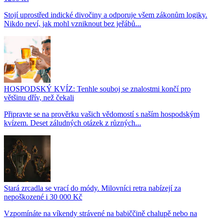
Stojí uprostřed indické divočiny a odporuje všem zákonům logiky.
Nikdo neví, jak mohl vzniknout bez jeřábů...
HOSPODSKÝ KVÍZ: Tenhle souboj se znalostmi končí pro
většinu dřív, než čekali
Připravte se na prověrku vašich vědomostí s naším hospodským
kvízem. Deset záludných otázek z různých...
Stará zrcadla se vrací do módy. Milovníci retra nabízejí za
nepoškozené i 30 000 Kč
Vzpomínáte na víkendy strávené na babiččině chalupě nebo na