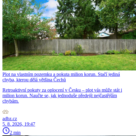
Plot na vlastním pozemku a pokuta milion korun. Stačí jediná
chyba, kterou dělá většina Čechů
Retroaktivní pokuty za oplocení v Česku – plot vás může stát i
milion korun. Naučte se, jak jednoduše předejít nejčastějším
chybám.
adbz.cz
5. 8. 2026, 19:47
2 min