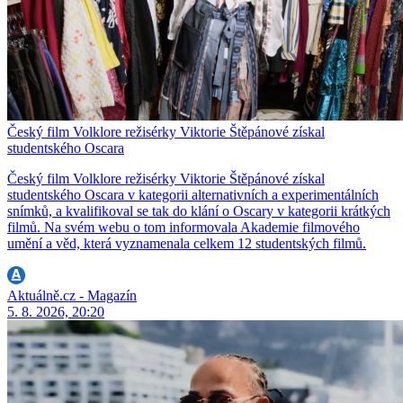
Český film Volklore režisérky Viktorie Štěpánové získal
studentského Oscara
Český film Volklore režisérky Viktorie Štěpánové získal
studentského Oscara v kategorii alternativních a experimentálních
snímků, a kvalifikoval se tak do klání o Oscary v kategorii krátkých
filmů. Na svém webu o tom informovala Akademie filmového
umění a věd, která vyznamenala celkem 12 studentských filmů.
Aktuálně.cz - Magazín
5. 8. 2026, 20:20