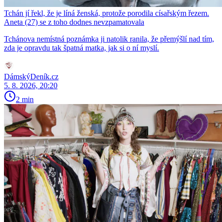
Tchán jí řekl, že je líná ženská, protože porodila císařským řezem.
Aneta (27) se z toho dodnes nevzpamatovala
Tchánova nemístná poznámka ji natolik ranila, že přemýšlí nad tím,
zda je opravdu tak špatná matka, jak si o ní myslí.
DámskýDeník.cz
5. 8. 2026, 20:20
2 min