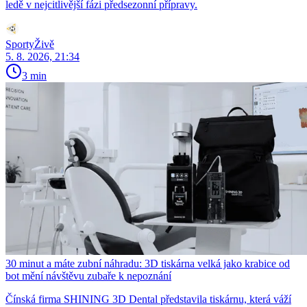
ledě v nejcitlivější fázi předsezonní přípravy.
SportyŽivě
5. 8. 2026, 21:34
3 min
30 minut a máte zubní náhradu: 3D tiskárna velká jako krabice od
bot mění návštěvu zubaře k nepoznání
Čínská firma SHINING 3D Dental představila tiskárnu, která váží