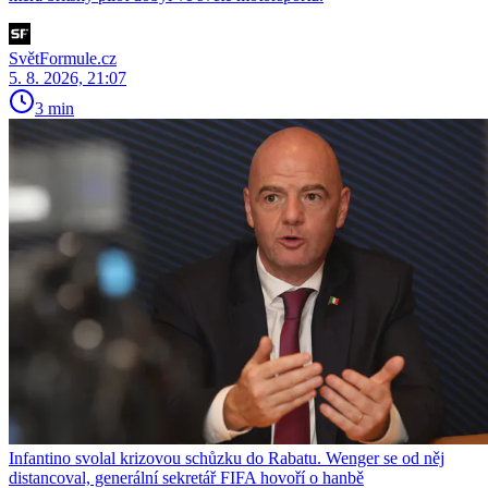
SvětFormule.cz
5. 8. 2026, 21:07
3 min
Infantino svolal krizovou schůzku do Rabatu. Wenger se od něj
distancoval, generální sekretář FIFA hovoří o hanbě