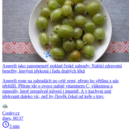
Angrešt jako zapomenutý poklad české zahrady: Nabízí zdravotní
benefity, kterými překoná i řadu drahých léků
Angrešt roste na zahradách po celé zemi, přesto ho většina z nás
přehlíží. Přitom jde o ovoce nabité vitaminem C, vlákninou a
minerály, které prospívají trávení i imunitě. A v kuchyni umí
překvapit daleko víc, než by člověk čekal od keře s trny.
Cooky.cz
dnes, 00:37
3 min