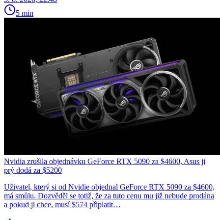
5 min
Nvidia zrušila objednávku GeForce RTX 5090 za $4600, Asus ji
prý dodá za $5200
Uživatel, který si od Nvidie objednal GeForce RTX 5090 za $4600,
má smůlu. Dozvěděl se totiž, že za tuto cenu mu již nebude prodána
a pokud ji chce, musí $574 připlatit…