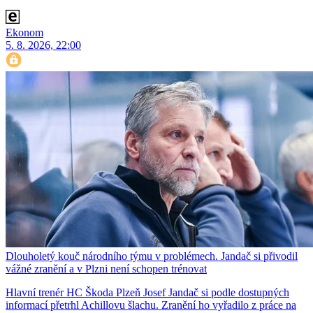
Ekonom
5. 8. 2026, 22:00
Dlouholetý kouč národního týmu v problémech. Jandač si přivodil
vážné zranění a v Plzni není schopen trénovat
Hlavní trenér HC Škoda Plzeň Josef Jandač si podle dostupných
informací přetrhl Achillovu šlachu. Zranění ho vyřadilo z práce na