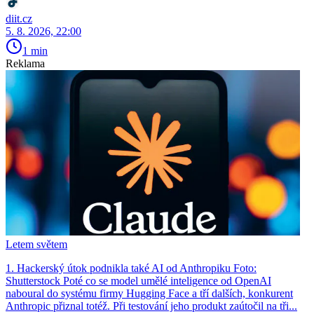
diit.cz
5. 8. 2026, 22:00
1 min
Reklama
Letem světem
1. Hackerský útok podnikla také AI od Anthropiku Foto:
Shutterstock Poté co se model umělé inteligence od OpenAI
naboural do systému firmy Hugging Face a tří dalších, konkurent
Anthro­pic přiznal totéž. Při testování jeho produkt zaútočil na tři...