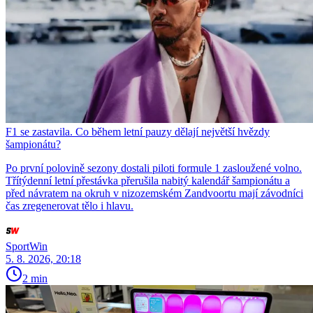
F1 se zastavila. Co během letní pauzy dělají největší hvězdy
šampionátu?
Po první polovině sezony dostali piloti formule 1 zasloužené volno.
Třítýdenní letní přestávka přerušila nabitý kalendář šampionátu a
před návratem na okruh v nizozemském Zandvoortu mají závodníci
čas zregenerovat tělo i hlavu.
SportWin
5. 8. 2026, 20:18
2 min