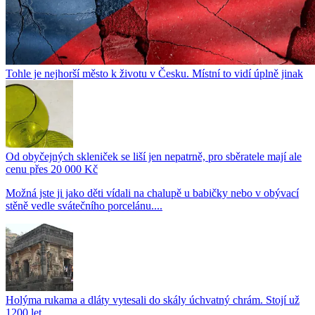
Tohle je nejhorší město k životu v Česku. Místní to vidí úplně jinak
Od obyčejných skleniček se liší jen nepatrně, pro sběratele mají ale
cenu přes 20 000 Kč
Možná jste ji jako děti vídali na chalupě u babičky nebo v obývací
stěně vedle svátečního porcelánu....
Holýma rukama a dláty vytesali do skály úchvatný chrám. Stojí už
1200 let