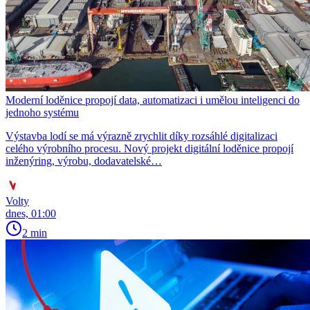
Moderní loděnice propojí data, automatizaci i umělou inteligenci do
jednoho systému
Výstavba lodí se má výrazně zrychlit díky rozsáhlé digitalizaci
celého výrobního procesu. Nový projekt digitální loděnice propojí
inženýring, výrobu, dodavatelské…
Volty
dnes, 01:00
2 min