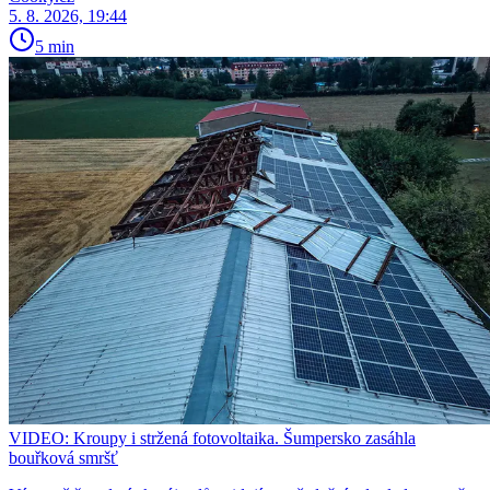
5. 8. 2026, 19:44
5 min
VIDEO: Kroupy i stržená fotovoltaika. Šumpersko zasáhla
bouřková smršť