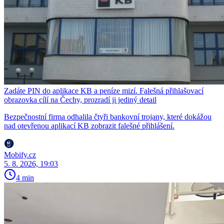
Zadáte PIN do aplikace KB a peníze mizí. Falešná přihlašovací
obrazovka cílí na Čechy, prozradí ji jediný detail
Bezpečnostní firma odhalila čtyři bankovní trojany, které dokážou
nad otevřenou aplikací KB zobrazit falešné přihlášení.
Mobify.cz
5. 8. 2026, 19:03
4 min