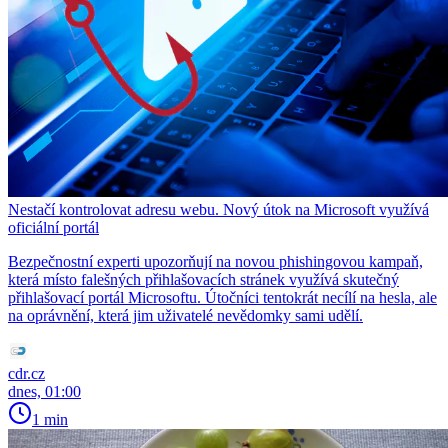
Nestačí kontrolovat adresu webu. Nový útok na Microsoft využívá
oficiální portál
Bezpečnostní experti upozorňují na novou phishingovou kampaň,
která místo falešných přihlašovacích stránek využívá skutečný
přihlašovací portál Microsoftu. Útočníci tentokrát necílí na hesla, ale
na oprávnění, která jim uživatelé nevědomky sami udělí.
cdr.cz
dnes, 01:00
1 min