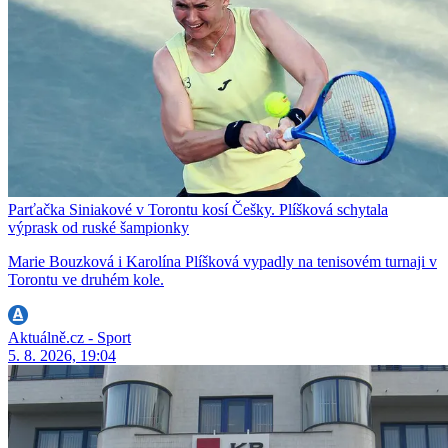
Parťačka Siniakové v Torontu kosí Češky. Plíšková schytala
výprask od ruské šampionky
Marie Bouzková i Karolína Plíšková vypadly na tenisovém turnaji v
Torontu ve druhém kole.
Aktuálně.cz - Sport
5. 8. 2026, 19:04