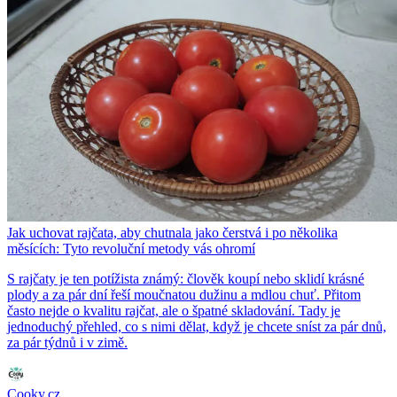
Jak uchovat rajčata, aby chutnala jako čerstvá i po několika
měsících: Tyto revoluční metody vás ohromí
S rajčaty je ten potížista známý: člověk koupí nebo sklidí krásné
plody a za pár dní řeší moučnatou dužinu a mdlou chuť. Přitom
často nejde o kvalitu rajčat, ale o špatné skladování. Tady je
jednoduchý přehled, co s nimi dělat, když je chcete sníst za pár dnů,
za pár týdnů i v zimě.
Cooky.cz