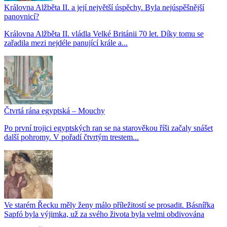
Královna Alžběta II. a její největší úspěchy. Byla nejúspěšnější
panovnicí?
Královna Alžběta II. vládla Velké Británii 70 let. Díky tomu se
zařadila mezi nejdéle panující krále a...
Čtvrtá rána egyptská – Mouchy
Po první trojici egyptských ran se na starověkou říši začaly snášet
další pohromy. V pořadí čtvrtým trestem...
Ve starém Řecku měly ženy málo příležitostí se prosadit. Básnířka
Sapfó byla výjimka, už za svého života byla velmi obdivována