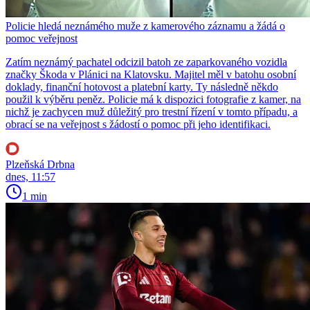
Policie hledá neznámého muže z kamerového záznamu a žádá o
pomoc veřejnost
Zatím neznámý pachatel odcizil batoh ze zaparkovaného vozidla
značky Škoda v Plánici na Klatovsku. Majitel měl v batohu osobní
doklady, finanční hotovost a platební karty. Ty následně někdo
použil k výběru peněz. Policie má k dispozici fotografie z kamer, na
nichž je zachycen muž důležitý pro trestní řízení v tomto případu, a
obrací se na veřejnost s žádostí o pomoc při jeho identifikaci.
Plzeňská Drbna
dnes, 11:57
1 min