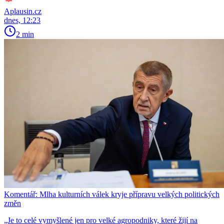
Aplausin.cz
dnes, 12:23
2 min
Komentář: Mlha kulturních válek kryje přípravu velkých politických
změn
„Je to celé vymyšlené jen pro velké agropodniky, které žijí na