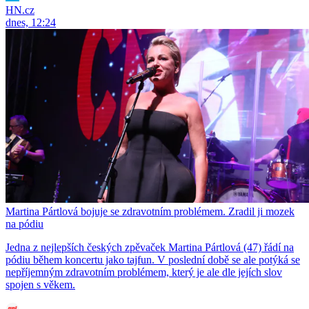
HN.cz
dnes, 12:24
Martina Pártlová bojuje se zdravotním problémem. Zradil ji mozek
na pódiu
Jedna z nejlepších českých zpěvaček Martina Pártlová (47) řádí na
pódiu během koncertu jako tajfun. V poslední době se ale potýká se
nepříjemným zdravotním problémem, který je ale dle jejích slov
spojen s věkem.