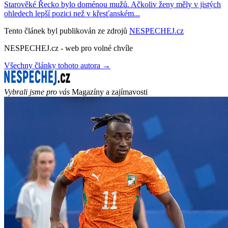
Starověké Řecko bylo doménou mužů. Ačkoliv ženy měly v jistých
ohledech lepší pozici než v křesťanském...
Tento článek byl publikován ze zdrojů
NESPECHEJ.cz
NESPECHEJ.cz - web pro volné chvíle
Všechny články tohoto autora →
Vybrali jsme pro vás
Magazíny a zajímavosti