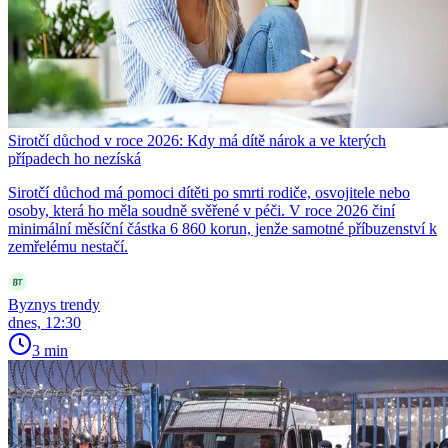
Sirotčí důchod v roce 2026: Kdy má dítě nárok a ve kterých
případech ho nezíská
Sirotčí důchod má pomoci dítěti po smrti rodiče, osvojitele nebo
osoby, která ho měla soudně svěřené v péči. V roce 2026 činí
minimální měsíční částka 6 860 korun, jenže samotné příbuzenství k
zemřelému nestačí.
Byznys trendy
dnes, 12:30
3 min