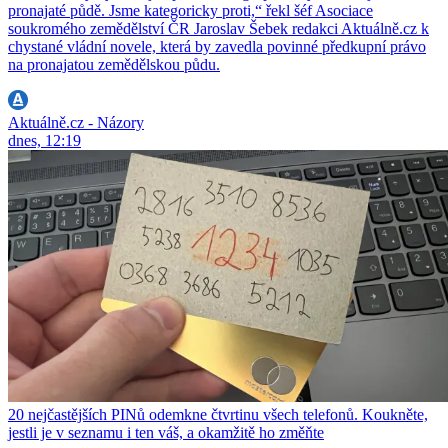
pronajaté půdě. Jsme kategoricky proti,“ řekl šéf Asociace
soukromého zemědělství ČR Jaroslav Šebek redakci Aktuálně.cz k
chystané vládní novele, která by zavedla povinné předkupní právo
na pronajatou zemědělskou půdu.
Aktuálně.cz - Názory
dnes, 12:19
20 nejčastějších PINů odemkne čtvrtinu všech telefonů. Koukněte,
jestli je v seznamu i ten váš, a okamžitě ho změňte