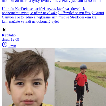
hloubku 80 metrů a tyrkysovou vodu, z Prahy jste tam za 40 minut
U hradu Karlštejn se nachází stezka, která vás dovede k
nádhernému místu, o němž neví každý. Přezdívá se mu český Grand
Canyon a je to jedno z nejkrásnějších míst ve Středočeském kraji,
kam můžete vyrazit na dokonalý výlet.
Kapitalio
dnes, 12:09
3 min