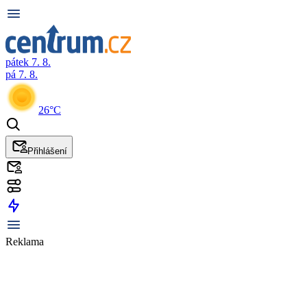
pátek 7. 8.
pá 7. 8.
26°C
Přihlášení
Reklama