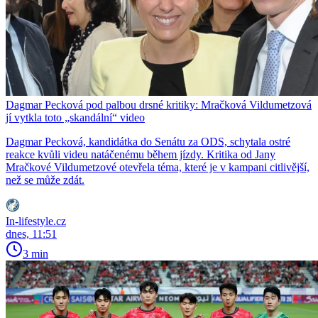
Dagmar Pecková pod palbou drsné kritiky: Mračková Vildumetzová
jí vytkla toto „skandální“ video
Dagmar Pecková, kandidátka do Senátu za ODS, schytala ostré
reakce kvůli videu natáčenému během jízdy. Kritika od Jany
Mračkové Vildumetzové otevřela téma, které je v kampani citlivější,
než se může zdát.
In-lifestyle.cz
dnes, 11:51
3 min