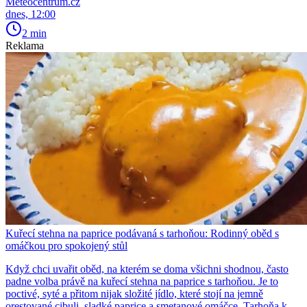
Meteocentrum.cz
dnes, 12:00
2 min
Reklama
Kuřecí stehna na paprice podávaná s tarhoňou: Rodinný oběd s
omáčkou pro spokojený stůl
Když chci uvařit oběd, na kterém se doma všichni shodnou, často
padne volba právě na kuřecí stehna na paprice s tarhoňou. Je to
poctivé, syté a přitom nijak složité jídlo, které stojí na jemně
orestované cibuli, sladké paprice a smetanové omáčce. Tarhoňa k