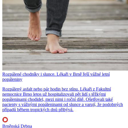
Rozpálené chodníky i slunce. Lékaři v Brně řeší vážné letní
popáleniny
Rozpálený asfalt nebo pár hodin bez stínu. Lékaři z Fakultní
nemocnice Brno letos už hospitalizovali pět lidí s těžkými
popáleninami chodidel, mezi nimi i roční dítě. Ošetřovali také
pacienty s vážnými popáleninami od slunce a varují, že podobných
případů během tropických dnů přibývá.
Brněnská Drbna