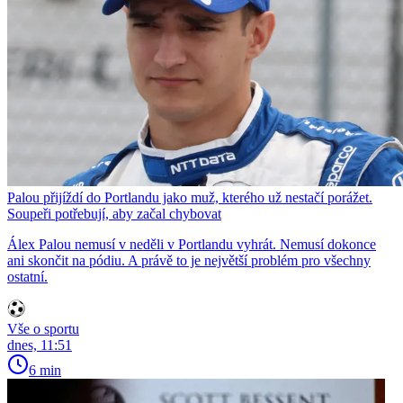
Palou přijíždí do Portlandu jako muž, kterého už nestačí porážet.
Soupeři potřebují, aby začal chybovat
Álex Palou nemusí v neděli v Portlandu vyhrát. Nemusí dokonce
ani skončit na pódiu. A právě to je největší problém pro všechny
ostatní.
Vše o sportu
dnes, 11:51
6 min