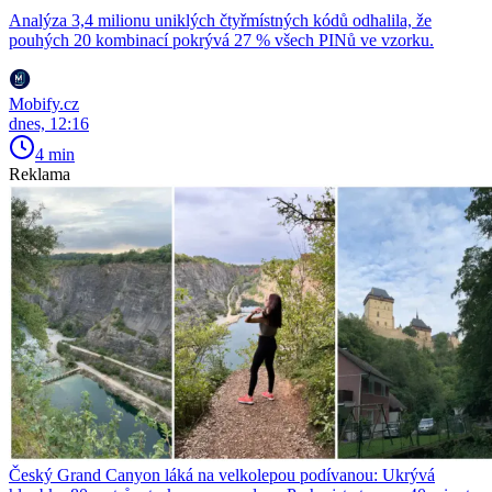
Analýza 3,4 milionu uniklých čtyřmístných kódů odhalila, že
pouhých 20 kombinací pokrývá 27 % všech PINů ve vzorku.
Mobify.cz
dnes, 12:16
4 min
Reklama
Český Grand Canyon láká na velkolepou podívanou: Ukrývá