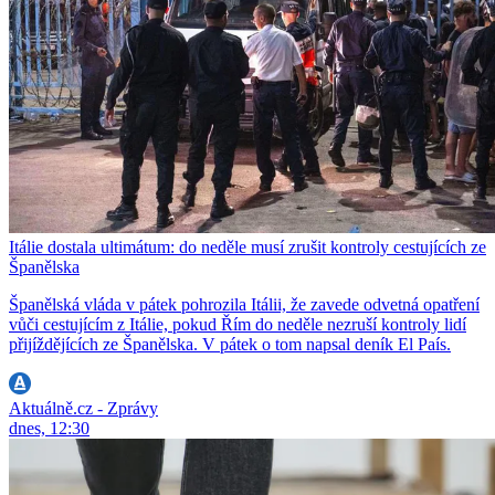
Itálie dostala ultimátum: do neděle musí zrušit kontroly cestujících ze
Španělska
Španělská vláda v pátek pohrozila Itálii, že zavede odvetná opatření
vůči cestujícím z Itálie, pokud Řím do neděle nezruší kontroly lidí
přijíždějících ze Španělska. V pátek o tom napsal deník El País.
Aktuálně.cz - Zprávy
dnes, 12:30