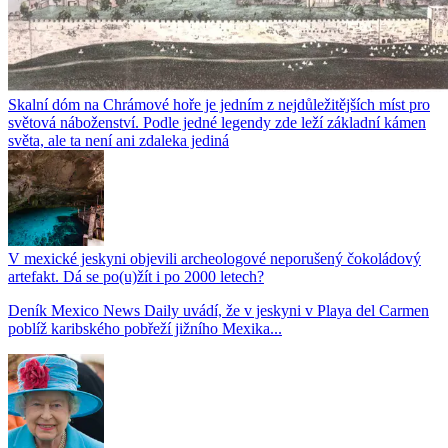
Skalní dóm na Chrámové hoře je jedním z nejdůležitějších míst pro
světová náboženství. Podle jedné legendy zde leží základní kámen
světa, ale ta není ani zdaleka jediná
V mexické jeskyni objevili archeologové neporušený čokoládový
artefakt. Dá se po(u)žít i po 2000 letech?
Deník Mexico News Daily uvádí, že v jeskyni v Playa del Carmen
poblíž karibského pobřeží jižního Mexika...