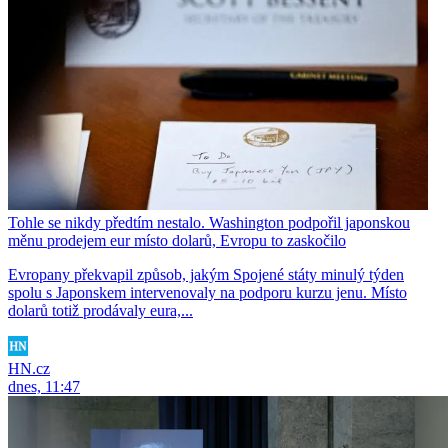
Tohle se nikdy předtím nestalo. Washington podpořil japonskou
měnu prodejem eur místo dolarů, Evropu to zaskočilo
Evropany překvapil způsob, jakým Spojené státy minulý týden
spolu s Japonskem intervenovaly na podporu kurzu jenu. Místo
dolarů totiž prodávaly eura,...
HN.cz
dnes, 11:47