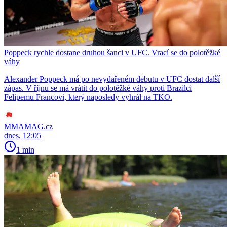
Poppeck rychle dostane druhou šanci v UFC. Vrací se do polotěžké
váhy
Alexander Poppeck má po nevydařeném debutu v UFC dostat další
zápas. V říjnu se má vrátit do polotěžké váhy proti Brazilci
Felipemu Francovi, který naposledy vyhrál na TKO.
MMAMAG.cz
dnes, 12:05
1 min