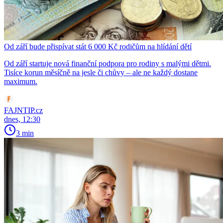
Od září bude přispívat stát 6 000 Kč rodičům na hlídání dětí
Od září startuje nová finanční podpora pro rodiny s malými dětmi.
Tisíce korun měsíčně na jesle či chůvy – ale ne každý dostane
maximum.
FAJNTIP.cz
dnes, 12:30
3 min