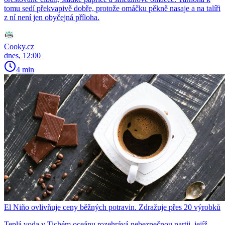
tomu sedí překvapivě dobře, protože omáčku pěkně nasaje a na talíři
z ní není jen obyčejná příloha.
Cooky.cz
dnes, 12:00
4 min
El Niño ovlivňuje ceny běžných potravin. Zdražuje přes 20 výrobků
Teplá voda v Tichém oceánu rozehrává nebezpečnou partii, jejíž