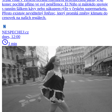
konec pocítíte přímo ve své peněžence. El Niño si málokdo spojuje
s ranním šálkem kávy nebo nákupem rýže v českém supermarketu.
Přesto existuje neviditelný řetězec, který promítá změny klimatu do
cenovek na našich regálech.
NESPECHEJ.cz
dnes, 12:00
3 min