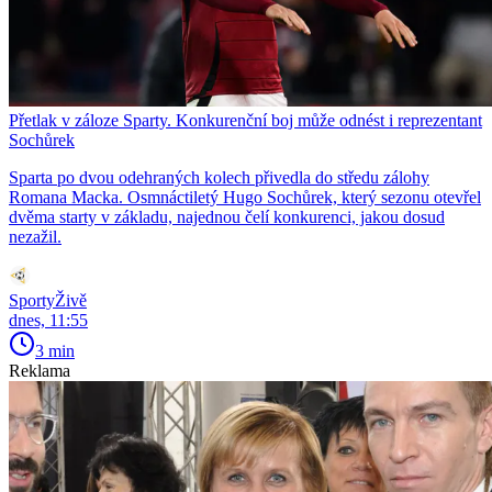
Přetlak v záloze Sparty. Konkurenční boj může odnést i reprezentant
Sochůrek
Sparta po dvou odehraných kolech přivedla do středu zálohy
Romana Macka. Osmnáctiletý Hugo Sochůrek, který sezonu otevřel
dvěma starty v základu, najednou čelí konkurenci, jakou dosud
nezažil.
SportyŽivě
dnes, 11:55
3 min
Reklama