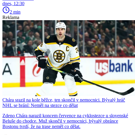
dnes, 12:30
2 min
Reklama
Chára srazil na kole běžce, ten skončil v nemocnici. Bývalý hráč
NHL se brání: Neměl na stezce co dělat
Zdeno Chára narazil koncem července na cyklostezce u slovenské
Beluše do chodce. Muž skončil v nemocnici, bývalý obránce
Bostonu tvrdí, že na trase neměl co dělat.