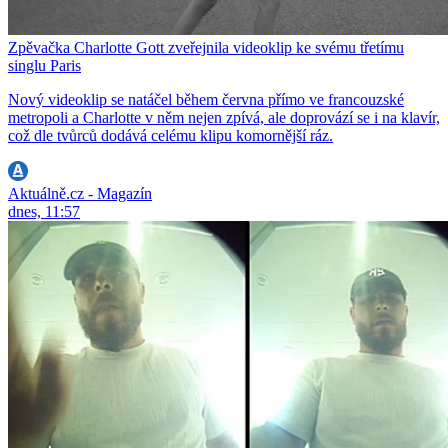
Zpěvačka Charlotte Gott zveřejnila videoklip ke svému třetímu
singlu Paris
Nový videoklip se natáčel během června přímo ve francouzské
metropoli a Charlotte v něm nejen zpívá, ale doprovází se i na klavír,
což dle tvůrců dodává celému klipu komornější ráz.
Aktuálně.cz - Magazín
dnes, 11:57