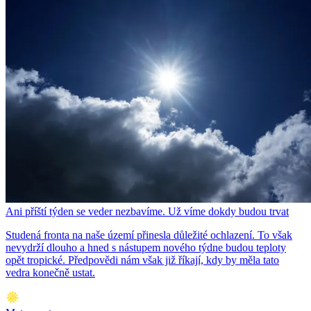
Ani příští týden se veder nezbavíme. Už víme dokdy budou trvat
Studená fronta na naše území přinesla důležité ochlazení. To však
nevydrží dlouho a hned s nástupem nového týdne budou teploty
opět tropické. Předpovědi nám však již říkají, kdy by měla tato
vedra konečně ustat.