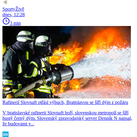
SportyŽivě
dnes, 12:28
3 min
Rafinerií Slovnaft otřásl výbuch, Bratislavou se šíří dým z požáru
V bratislavské rafinerii Slovnaft hoří, slovenskou metropolí se šíří
hustý černý dým. Slovenský zpravodajský server Denník N napsal,
že budovami v...