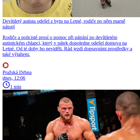
Devítiletý autista odešel z bytu na Letné, rodiče po něm marně
pátrají
Rodiče a policisté prosí o pomoc při pátrání po devítiletém
autistickém chlapci, který v pátek dopoledne odešel domova na
Letné. Od té doby ho neviděli. Rád jezdí dopravními prostředky a
také výtahem.
Pražská Drbna
dnes, 12:06
1 min