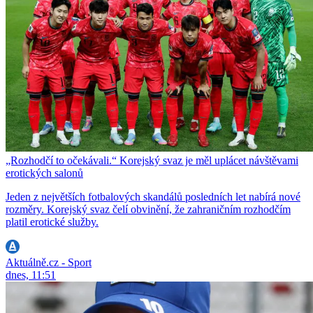
„Rozhodčí to očekávali.“ Korejský svaz je měl uplácet návštěvami
erotických salonů
Jeden z největších fotbalových skandálů posledních let nabírá nové
rozměry. Korejský svaz čelí obvinění, že zahraničním rozhodčím
platil erotické služby.
Aktuálně.cz - Sport
dnes, 11:51