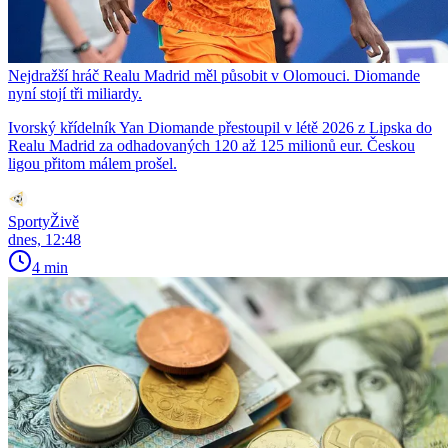
Nejdražší hráč Realu Madrid měl působit v Olomouci. Diomande
nyní stojí tři miliardy.
Ivorský křídelník Yan Diomande přestoupil v létě 2026 z Lipska do
Realu Madrid za odhadovaných 120 až 125 milionů eur. Českou
ligou přitom málem prošel.
SportyŽivě
dnes, 12:48
4 min