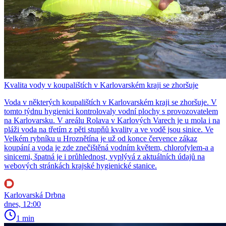
Kvalita vody v koupalištích v Karlovarském kraji se zhoršuje
Voda v některých koupalištích v Karlovarském kraji se zhoršuje. V
tomto týdnu hygienici kontrolovaly vodní plochy s provozovatelem
na Karlovarsku. V areálu Rolava v Karlových Varech je u mola i na
pláži voda na třetím z pěti stupňů kvality a ve vodě jsou sinice. Ve
Velkém rybníku u Hroznětína je už od konce července zákaz
koupání a voda je zde znečištěná vodním květem, chlorofylem-a a
sinicemi, špatná je i průhlednost, vyplývá z aktuálních údajů na
webových stránkách krajské hygienické stanice.
Karlovarská Drbna
dnes, 12:00
1 min