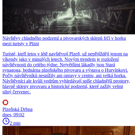
Návštěvy chladného podzemí a pivovarských sklepů frčí v horku
mezi turisty v Plzni
Turisté, kteří letos v létě navštěvují Plzeň, už nepřijíždějí jenom na
víkendy jako v minulých letech. Novým trendem je rozložení
návštěvnosti do celého týdne. Největšími lákadly jsou Stará
synagoga, bednárna plzeňského pivovaru a výstava o Hurvínkovi.
Počty návštěvníků nesnížily ani opravy v centru, ani velká horka.
Návštěvníci ale kvůli vedrům vyhledávají spíše chladnější prostory,
hlavně sklepy pivovaru a historické podzemí, které zažily velmi
silný červenec.
Plzeňská Drbna
dnes, 09:02
2 min