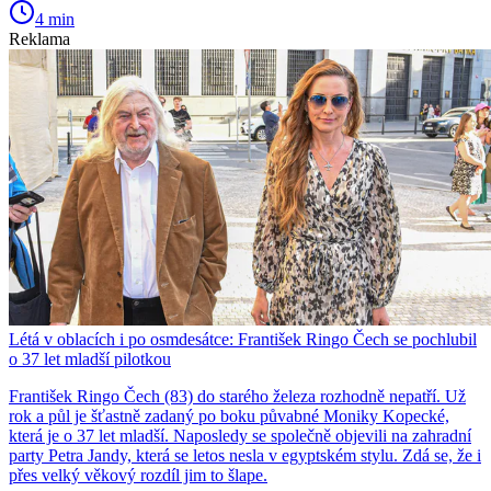
4 min
Reklama
Létá v oblacích i po osmdesátce: František Ringo Čech se pochlubil
o 37 let mladší pilotkou
František Ringo Čech (83) do starého železa rozhodně nepatří. Už
rok a půl je šťastně zadaný po boku půvabné Moniky Kopecké,
která je o 37 let mladší. Naposledy se společně objevili na zahradní
party Petra Jandy, která se letos nesla v egyptském stylu. Zdá se, že i
přes velký věkový rozdíl jim to šlape.