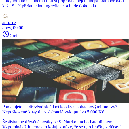
Díky tomuto snadnému tipu si připravíte nejchutnější bramborovou
kaši. Stačí přidat jednu ingredienci a bude dokonalá.
adbz.cz
dnes, 09:00
2 min
Pamatujete na dřevěné skládací kostky s pohádkovými motivy?
Nepoškozené kusy dnes sběratelé vykupují za 5 000 Kč
Šestistranné dřevěné kostky se Sněhurkou nebo Budulínkem.
Vzpomínáte? Internetem kolují zprávy, že se tyto hračky z dětství