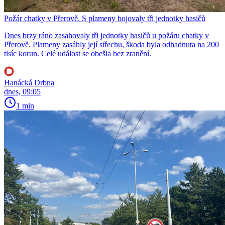
Požár chatky v Přerově. S plameny bojovaly tři jednotky hasičů
Dnes brzy ráno zasahovaly tři jednotky hasičů u požáru chatky v
Přerově. Plameny zasáhly její střechu, škoda byla odhadnuta na 200
tisíc korun. Celé událost se obešla bez zranění.
Hanácká Drbna
dnes, 09:05
1 min