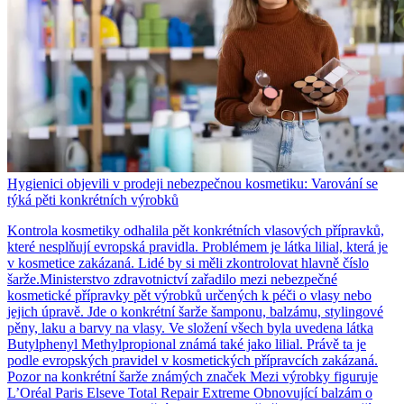
Hygienici objevili v prodeji nebezpečnou kosmetiku: Varování se
týká pěti konkrétních výrobků
Kontrola kosmetiky odhalila pět konkrétních vlasových přípravků,
které nesplňují evropská pravidla. Problémem je látka lilial, která je
v kosmetice zakázaná. Lidé by si měli zkontrolovat hlavně číslo
šarže.Ministerstvo zdravotnictví zařadilo mezi nebezpečné
kosmetické přípravky pět výrobků určených k péči o vlasy nebo
jejich úpravě. Jde o konkrétní šarže šamponu, balzámu, stylingové
pěny, laku a barvy na vlasy. Ve složení všech byla uvedena látka
Butylphenyl Methylpropional známá také jako lilial. Právě ta je
podle evropských pravidel v kosmetických přípravcích zakázaná.
Pozor na konkrétní šarže známých značek Mezi výrobky figuruje
L’Oréal Paris Elseve Total Repair Extreme Obnovující balzám o