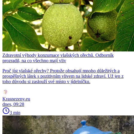
Zdravotní výhody konzumace vlašských ořechů. Odborník
prozradil, na co všechno mají vliv
Proč jíst vlašské ořechy? Protože obsahují mnoho důležitých a
prospěšných látek s pozitivním vlivem na lidské zdraví. Už jen z
toho důvodu si zaslouží své místo v jídelníčku.
Krasnezeny.eu
dnes, 09:28
3 min