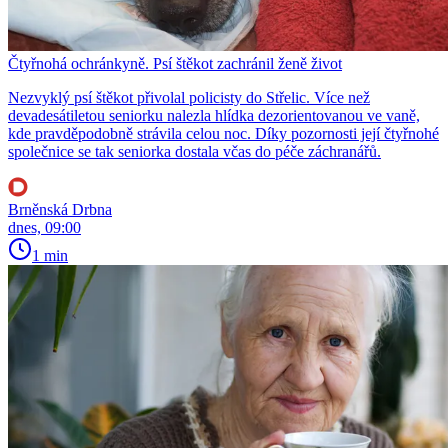
Čtyřnohá ochránkyně. Psí štěkot zachránil ženě život
Nezvyklý psí štěkot přivolal policisty do Střelic. Více než
devadesátiletou seniorku nalezla hlídka dezorientovanou ve vaně,
kde pravděpodobně strávila celou noc. Díky pozornosti její čtyřnohé
společnice se tak seniorka dostala včas do péče záchranářů.
Brněnská Drbna
dnes, 09:00
1 min