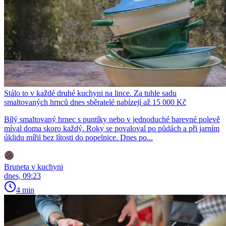
Stálo to v každé druhé kuchyni na lince. Za tuhle sadu
smaltovaných hrnců dnes sběratelé nabízejí až 15 000 Kč
Bílý smaltovaný hrnec s puntíky nebo v jednoduché barevné polevě
míval doma skoro každý. Roky se povaloval po půdách a při jarním
úklidu mířil bez lítosti do popelnice. Dnes po...
Bruneta v kuchyni
dnes, 09:23
4 min