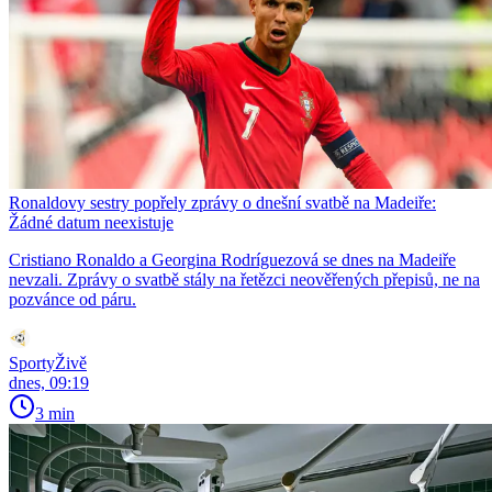
Ronaldovy sestry popřely zprávy o dnešní svatbě na Madeiře:
Žádné datum neexistuje
Cristiano Ronaldo a Georgina Rodríguezová se dnes na Madeiře
nevzali. Zprávy o svatbě stály na řetězci neověřených přepisů, ne na
pozvánce od páru.
SportyŽivě
dnes, 09:19
3 min