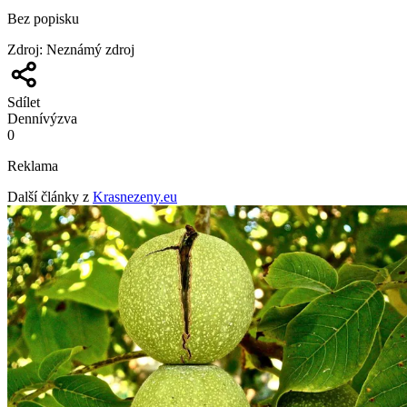
Bez popisku
Zdroj
:
Neznámý zdroj
Sdílet
Denní
výzva
0
Reklama
Další články z
Krasnezeny.eu