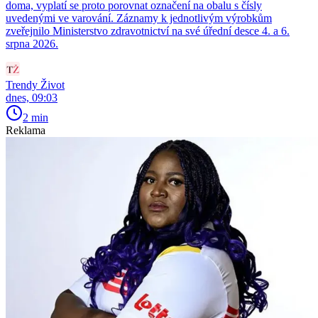
doma, vyplatí se proto porovnat označení na obalu s čísly
uvedenými ve varování. Záznamy k jednotlivým výrobkům
zveřejnilo Ministerstvo zdravotnictví na své úřední desce 4. a 6.
srpna 2026.
Trendy Život
dnes, 09:03
2 min
Reklama