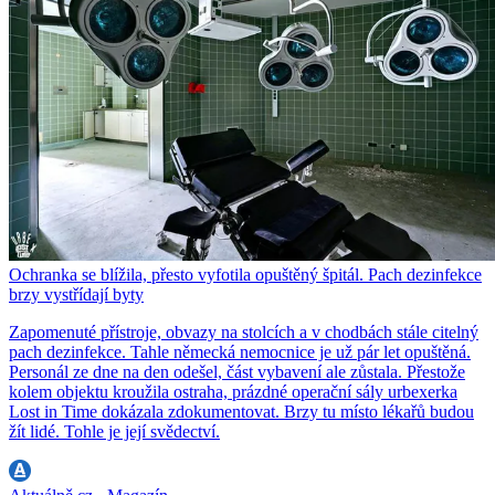
Ochranka se blížila, přesto vyfotila opuštěný špitál. Pach dezinfekce
brzy vystřídají byty
Zapomenuté přístroje, obvazy na stolcích a v chodbách stále citelný
pach dezinfekce. Tahle německá nemocnice je už pár let opuštěná.
Personál ze dne na den odešel, část vybavení ale zůstala. Přestože
kolem objektu kroužila ostraha, prázdné operační sály urbexerka
Lost in Time dokázala zdokumentovat. Brzy tu místo lékařů budou
žít lidé. Tohle je její svědectví.