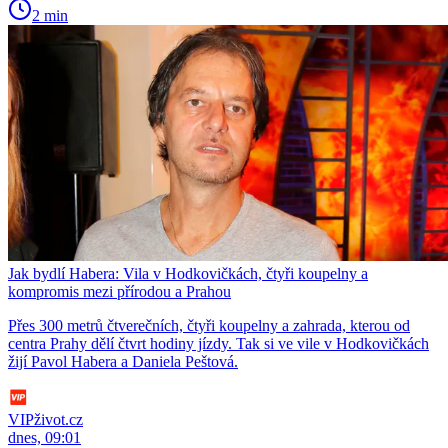
2 min
Jak bydlí Habera: Vila v Hodkovičkách, čtyři koupelny a
kompromis mezi přírodou a Prahou
Přes 300 metrů čtverečních, čtyři koupelny a zahrada, kterou od
centra Prahy dělí čtvrt hodiny jízdy. Tak si ve vile v Hodkovičkách
žijí Pavol Habera a Daniela Peštová.
VIPživot.cz
dnes, 09:01