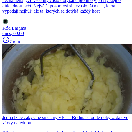
neznamenají, že všechny často dotýkané předměty prošly stejně
důkladnou péčí. Největší pozornost si nezaslouží místa, která
vypadají nejhůř, ale ta, kterých se dotýká každý host.
Kód Enigma
dnes, 09:00
7 min
Jedna lžíce zakysané smetany v kaši. Rodina si od té doby žádá dvě
várky najednou