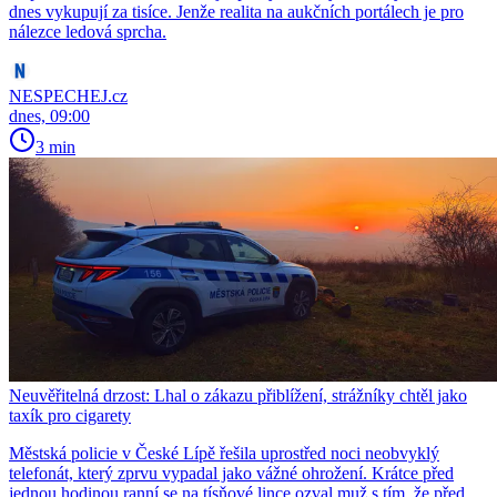
dnes vykupují za tisíce. Jenže realita na aukčních portálech je pro
nálezce ledová sprcha.
NESPECHEJ.cz
dnes, 09:00
3 min
Neuvěřitelná drzost: Lhal o zákazu přiblížení, strážníky chtěl jako
taxík pro cigarety
Městská policie v České Lípě řešila uprostřed noci neobvyklý
telefonát, který zprvu vypadal jako vážné ohrožení. Krátce před
jednou hodinou ranní se na tísňové lince ozval muž s tím, že před