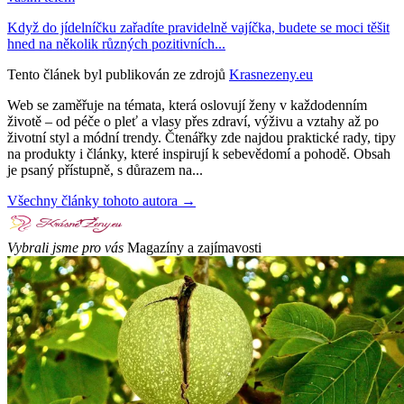
Když do jídelníčku zařadíte pravidelně vajíčka, budete se moci těšit
hned na několik různých pozitivních...
Tento článek byl publikován ze zdrojů
Krasnezeny.eu
Web se zaměřuje na témata, která oslovují ženy v každodenním
životě – od péče o pleť a vlasy přes zdraví, výživu a vztahy až po
životní styl a módní trendy. Čtenářky zde najdou praktické rady, tipy
na produkty i články, které inspirují k sebevědomí a pohodě. Obsah
je psaný přístupně, s důrazem na...
Všechny články tohoto autora →
Vybrali jsme pro vás
Magazíny a zajímavosti