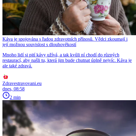
Káva je spojována s řadou zdravotních přínosů. Vědci zkoumají i
její možnou souvislost s dlouhověkostí
Mnoho lidí si pití kávy užívá, a tak kvůli ní chodí do různých
restaurací, aby našli tu, která jim bude chutnat úplně nejvíc. Káva je
ale také zdravá.
Zdravestravovani.eu
dnes, 08:58
2 min