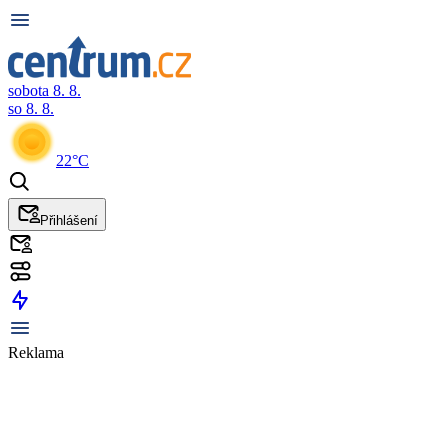
sobota 8. 8.
so 8. 8.
22°C
Přihlášení
Reklama