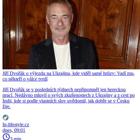
Jiří Dvořák o výjezdu na Ukrajinu, kde viděl samé hrůzy: Vadí mu,
co někteří o válce tvrdí
Jiří Dvořák se v posledních týdnech nepřipomněl jen hereckou
prací. Nedávno mluvil o svých zkušenostech z Ukrajiny a z cest po
Indii, kde si podle vlastních slov uvědomil, jak dobře se v Česku
žije.
In-lifestyle.cz
dnes, 09:01
3 min