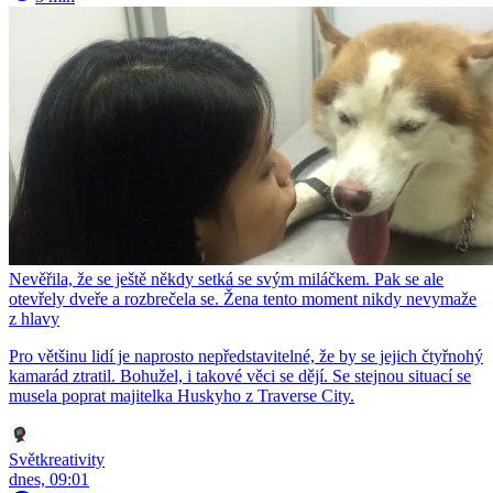
Nevěřila, že se ještě někdy setká se svým miláčkem. Pak se ale
otevřely dveře a rozbrečela se. Žena tento moment nikdy nevymaže
z hlavy
Pro většinu lidí je naprosto nepředstavitelné, že by se jejich čtyřnohý
kamarád ztratil. Bohužel, i takové věci se dějí. Se stejnou situací se
musela poprat majitelka Huskyho z Traverse City.
Světkreativity
dnes, 09:01