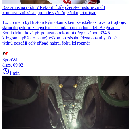
Rasismus na pódiu? Rekordní dřep ženské historie zničil
kontroverzní zásah, policie vyšetřuje šokující případ
To, co mělo být historickým okamžikem ženského silového trojboje,
skončilo jedním z největších skandálů posledních let. Belgičanka
Sonita Muluhová při pokusu o rekordní dřep s váhou 334,5
kilogramu přišla o platný výkon po zásahu člena obsluhy. O pět
týdnů později celý případ nabral šokující rozměr.
SportWin
dnes, 09:02
1 min