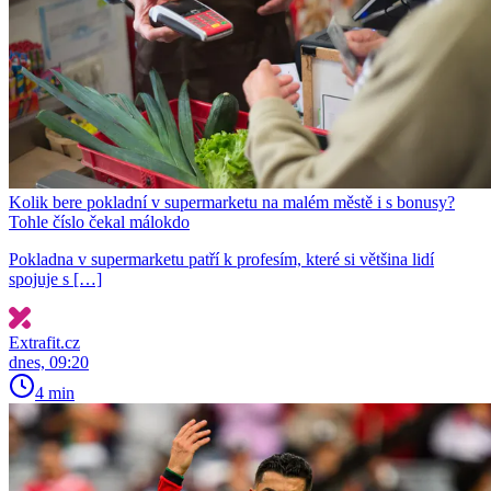
Kolik bere pokladní v supermarketu na malém městě i s bonusy?
Tohle číslo čekal málokdo
Pokladna v supermarketu patří k profesím, které si většina lidí
spojuje s […]
Extrafit.cz
dnes, 09:20
4 min