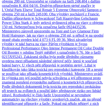
objemu 200 ml. Upozornění se vztahuje na šarži 24K404 s dalším
označením K 404 04/16. Druhým přípravkem stejné značky je
L’Oréal Paris Elseve Total Repair 5 Extreme Obnovující šampon o
objemu 250 ml a šarži 24S100. Oba výrobky pocházejí z Francie.
Dalším přípravkem je Schwarzkopf Taft Haarstyling Gelschaum
Power Ultra Stark 4, tedy gelová stylingová pěna na vlasy o objemu
150 ml. Nebezpečnou byla označena šarže 0924435236.
Ministerstvo zároveň upozornilo na Toni and Guy Glamour Firm
Hold Hairspray, lak na vlasy o objemu 250 ml, u něhož je na spodní
straně obalu uveden kód 4 073 6 FL 09 36. Mezi závadnými
výrobky je také barva na vlasy Pátým výrobkem je Syoss
Professional Performance Oleo Intense Permanent Oil Color Double
Oil Booster v odstínu Teplý měděný s označením 6 76. Jde o šarži
0215X95243. Zakázaná složka byla podle úředního záznamu
uvedena mezi přísadami následné olejové péče, která je součástí
balení barvy. U všech pěti přípravků je problém stejný. Lilial je
klasifikován jako látka toxická pro reprodukci kategorie 1B a nesmí
se používat jako přísada kosmetických výrobků. Ministerstvo uvádí,
že výjimka pro její použití nebyla schválena a její přítomnost proto
znamená porušení evropského nařízení o kosmetických přípravcích.
Podle úředních dokumentů byla toxicita pro reprodukci prokázána
při testech na zvířatech a použití látky představuje riziko pro lidské
zdraví. Rozhodující je číslo šarže Upozornění se nevztahuje
automaticky na všechny výrobky uvedených značek, ale na přesně
identifikované přípravky a šarže. Pokud má někdo některý z nich