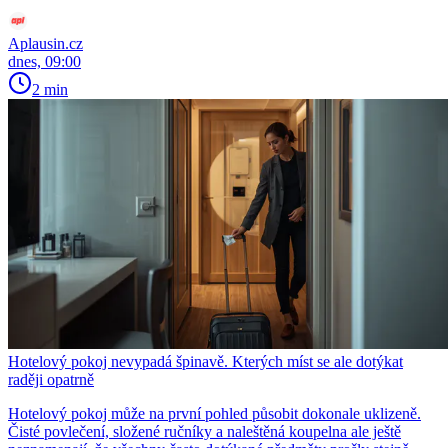
Aplausin.cz
dnes, 09:00
2 min
Hotelový pokoj nevypadá špinavě. Kterých míst se ale dotýkat
raději opatrně
Hotelový pokoj může na první pohled působit dokonale uklizeně.
Čisté povlečení, složené ručníky a naleštěná koupelna ale ještě