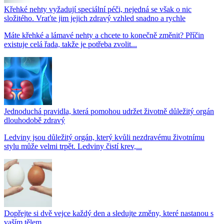
Křehké nehty vyžadují speciální péči, nejedná se však o nic
složitého. Vraťte jim jejich zdravý vzhled snadno a rychle
Máte křehké a lámavé nehty a chcete to konečně změnit? Příčin
existuje celá řada, takže je potřeba zvolit...
Jednoduchá pravidla, která pomohou udržet životně důležitý orgán
dlouhodobě zdravý
Ledviny jsou důležitý orgán, který kvůli nezdravému životnímu
stylu může velmi trpět. Ledviny čistí krev,...
Dopřejte si dvě vejce každý den a sledujte změny, které nastanou s
vaším tělem