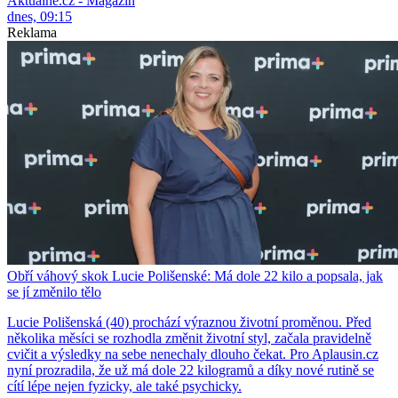
Aktuálně.cz - Magazín
dnes, 09:15
Reklama
Obří váhový skok Lucie Polišenské: Má dole 22 kilo a popsala, jak
se jí změnilo tělo
Lucie Polišenská (40) prochází výraznou životní proměnou. Před
několika měsíci se rozhodla změnit životní styl, začala pravidelně
cvičit a výsledky na sebe nenechaly dlouho čekat. Pro Aplausin.cz
nyní prozradila, že už má dole 22 kilogramů a díky nové rutině se
cítí lépe nejen fyzicky, ale také psychicky.