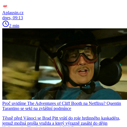
Aplausin.cz
dnes, 09:13
2 min
Proč uvidíme The Adventures of Cliff Booth na Netflixu? Quentin
Tarantino se sekl na zvláštní podmínce
Těsně před Vánoci se Brad Pitt vrátí do role hrdinného kaskadéra,
jemuž možná prošla vražda a který výrazně zasáhl do dějin