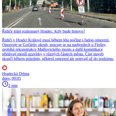
Řidiče trápí rozkopaný Hradec. Kdy bude hotovo?
Řidiči v Hradci Králové musí během léta počítat s řadou omezení.
Opravuje se Gočárův okruh, pracuje se na nadjezdech u Flošny,
probíhá rekonstrukce Malšovického mostu a další komplikace
přidávají menší uzavírky v různých částech města. Část staveb
skončí během prázdnin, některá omezení ale potrvají až do podzimu.
Hradecká Drbna
dnes, 09:05
2 min