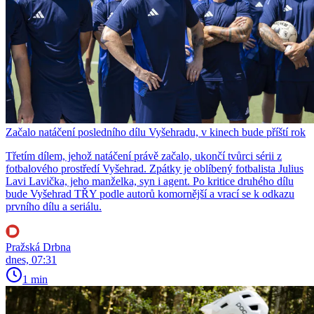
Začalo natáčení posledního dílu Vyšehradu, v kinech bude příští rok
Třetím dílem, jehož natáčení právě začalo, ukončí tvůrci sérii z
fotbalového prostředí Vyšehrad. Zpátky je oblíbený fotbalista Julius
Lavi Lavička, jeho manželka, syn i agent. Po kritice druhého dílu
bude Vyšehrad TŘY podle autorů komornější a vrací se k odkazu
prvního dílu a seriálu.
Pražská Drbna
dnes, 07:31
1 min