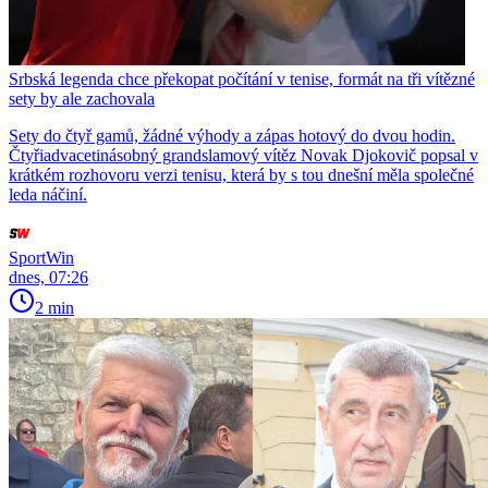
Srbská legenda chce překopat počítání v tenise, formát na tři vítězné
sety by ale zachovala
Sety do čtyř gamů, žádné výhody a zápas hotový do dvou hodin.
Čtyřiadvacetinásobný grandslamový vítěz Novak Djokovič popsal v
krátkém rozhovoru verzi tenisu, která by s tou dnešní měla společné
leda náčiní.
SportWin
dnes, 07:26
2 min