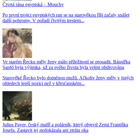
Čtvrtá rána egyptská – Mouchy
Po první trojici egyptských ran se na starověkou říši začaly snášet
další pohromy. V pořadí čtvrtým trestem...
Ve starém Řecku měly ženy málo příležitostí se prosadit. Básnířka
Sapfó byla výjimka, už za svého života byla velmi obdivována
Starověké Řecko bylo doménou mužů. Ačkoliv ženy měly v jistých
ohledech lepší pozici než v křesťanském...
Julius Payer, český malíř a polárník, který objevil Zemi Františka
Josefa. Zastavit jej nedokázala ani ztráta oka