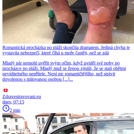
Romantická procházka po pláži skončila dramatem. Jediná chyba je
vystavila nebezpečí, které číhá u moře častěji, než se zdá
Mladý pár nemohl uvěřit svým očím, když uviděl své nohy po
procházce po pláži. Mladý muž se ženou zjistili, že se stali obětmi
neviditelného nepřítele. Není nic romantičtějšího, než strávit
dovolenou s milovanou osobou [...]...
Zdravestravovani.eu
dnes, 07:15
2 min