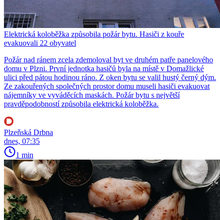
Elektrická koloběžka způsobila požár bytu. Hasiči z kouře
evakuovali 22 obyvatel
Požár nad ránem zcela zdemoloval byt ve druhém patře panelového
domu v Plzni. První jednotka hasičů byla na místě v Domažlické
ulici před pátou hodinou ráno. Z oken bytu se valil hustý černý dým.
Ze zakouřených společných prostor domu museli hasiči evakuovat
nájemníky ve vyváděcích maskách. Požár bytu s největší
pravděpodobností způsobila elektrická koloběžka.
Plzeňská Drbna
dnes, 07:35
1 min