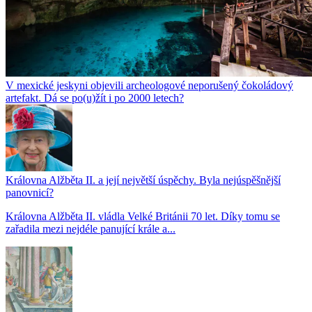
V mexické jeskyni objevili archeologové neporušený čokoládový
artefakt. Dá se po(u)žít i po 2000 letech?
Královna Alžběta II. a její největší úspěchy. Byla nejúspěšnější
panovnicí?
Královna Alžběta II. vládla Velké Británii 70 let. Díky tomu se
zařadila mezi nejdéle panující krále a...