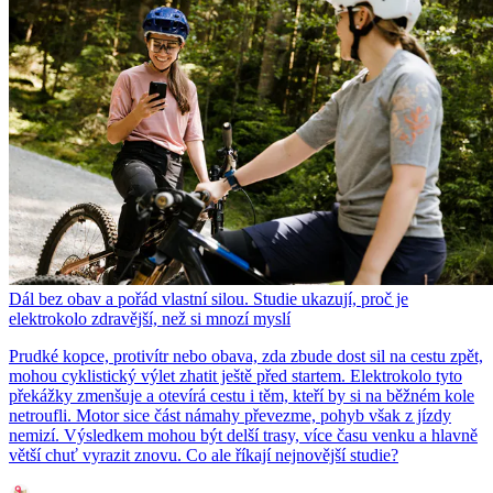
Dál bez obav a pořád vlastní silou. Studie ukazují, proč je
elektrokolo zdravější, než si mnozí myslí
Prudké kopce, protivítr nebo obava, zda zbude dost sil na cestu zpět,
mohou cyklistický výlet zhatit ještě před startem. Elektrokolo tyto
překážky zmenšuje a otevírá cestu i těm, kteří by si na běžném kole
netroufli. Motor sice část námahy převezme, pohyb však z jízdy
nemizí. Výsledkem mohou být delší trasy, více času venku a hlavně
větší chuť vyrazit znovu. Co ale říkají nejnovější studie?