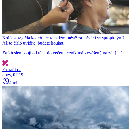
Kolik si vydělá kadeřnice v malém městě za měsíc i se spropitným?
Až to číslo uvidíte, budete koukat
Za křeslem stojí od rána do večera, ceník má vyvěšený na zdi […]
Extrafit.cz
dnes, 07:19
4 min