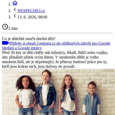
NESPECHEJ.cz
13. 6. 2026, 08:00
2 min
Co je důležité naučit dnešní děti?
Přidejte si obsah Centrum.cz do oblíbených zdrojů pro Google
hledání a Google zprávy
Před 30 lety se děti chtěly stát inženýry, lékaři, řidiči nebo vojáky,
aby přinášeli užitek svým lidem. V moderním dítěti je volba
mnohem širší, ale je deprimující, že přínosy budoucí práce pro ty,
kteří jsou kolem nich, jsou tlačeny do pozadí.