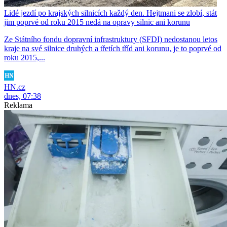
Lidé jezdí po krajských silnicích každý den. Hejtmani se zlobí, stát
jim poprvé od roku 2015 nedá na opravy silnic ani korunu
Ze Státního fondu dopravní infrastruktury (SFDI) nedostanou letos
kraje na své silnice druhých a třetích tříd ani korunu, je to poprvé od
roku 2015,...
HN.cz
dnes, 07:38
Reklama