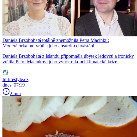
Daniela Brzobohatá totálně znemožnila Petra Macinku:
Moderátorka mu vrátila jeho absurdní chvástání
Daniela Brzobohatá z Islandu připomněla úbytek ledovců a ironicky
vrátila Petru Macinkovi jeho výrok o konci klimatické krize.
In-lifestyle.cz
dnes, 07:19
2 min