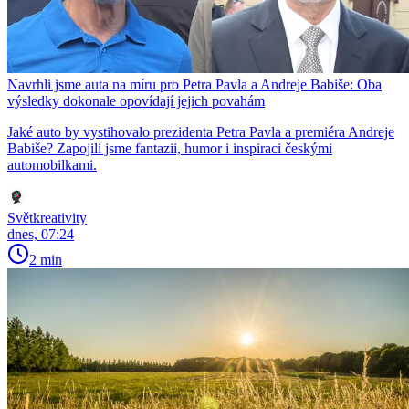
Navrhli jsme auta na míru pro Petra Pavla a Andreje Babiše: Oba
výsledky dokonale opovídají jejich povahám
Jaké auto by vystihovalo prezidenta Petra Pavla a premiéra Andreje
Babiše? Zapojili jsme fantazii, humor i inspiraci českými
automobilkami.
Světkreativity
dnes, 07:24
2 min