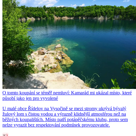
O tomto koupání se téměř nemluví: Kamarád mi ukázal místo, které
působí jako jen pro vyvolené
U malé obce Řídelov na Vysočině se mezi stromy ukrývá bývalý
žulový lom s čistou vodou a výrazně klidnější atmosférou než na
běžných koupalištích. Místo patří potápěčskému klubu, proto sem
nelze vyrazit bez respektování podmínek provozovatele.