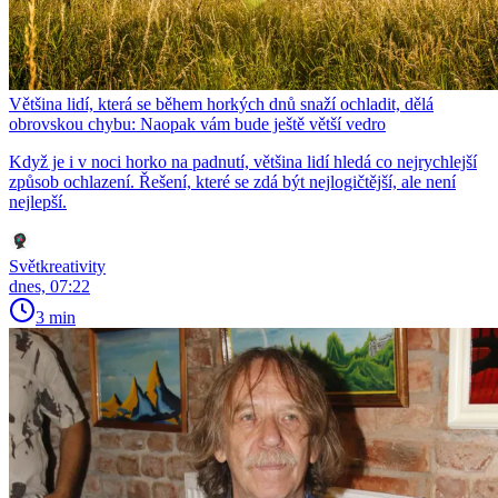
Většina lidí, která se během horkých dnů snaží ochladit, dělá
obrovskou chybu: Naopak vám bude ještě větší vedro
Když je i v noci horko na padnutí, většina lidí hledá co nejrychlejší
způsob ochlazení. Řešení, které se zdá být nejlogičtější, ale není
nejlepší.
Světkreativity
dnes, 07:22
3 min