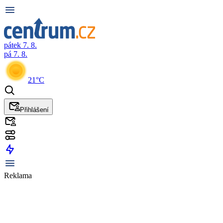
pátek 7. 8.
pá 7. 8.
21°C
Přihlášení
Reklama