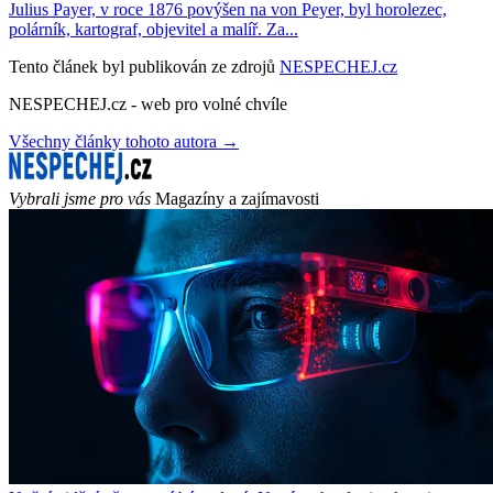
Julius Payer, v roce 1876 povýšen na von Peyer, byl horolezec,
polárník, kartograf, objevitel a malíř. Za...
Tento článek byl publikován ze zdrojů
NESPECHEJ.cz
NESPECHEJ.cz - web pro volné chvíle
Všechny články tohoto autora →
Vybrali jsme pro vás
Magazíny a zajímavosti