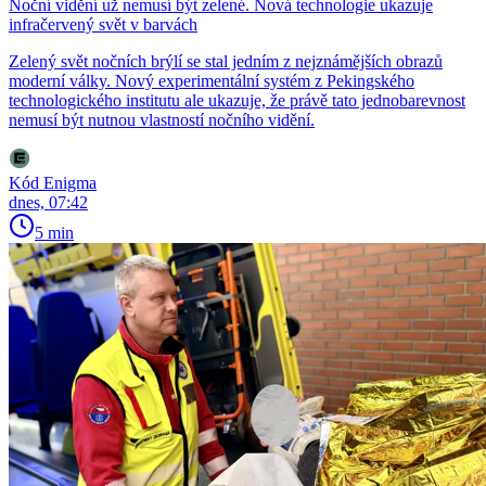
Noční vidění už nemusí být zelené. Nová technologie ukazuje
infračervený svět v barvách
Zelený svět nočních brýlí se stal jedním z nejznámějších obrazů
moderní války. Nový experimentální systém z Pekingského
technologického institutu ale ukazuje, že právě tato jednobarevnost
nemusí být nutnou vlastností nočního vidění.
Kód Enigma
dnes, 07:42
5 min