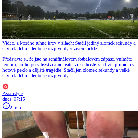
Video, z kterého tuhne krev v žilách: Stačil jediný zlomek sekundy a
sny mladého talentu se rozplynuly v živém pekle
Představte si, že jste na semifinálovém fotbalovém zápase, vnímáte
jen hru, touhu po vítězství a netušíte, že se hřiště za chvíli promění v
hotové peklo a dějiště tragédie. Stačil jen zlomek sekundy a velké
sny mladého talentu se rozplynuly.
Asianstyle
dnes, 07:15
2 min