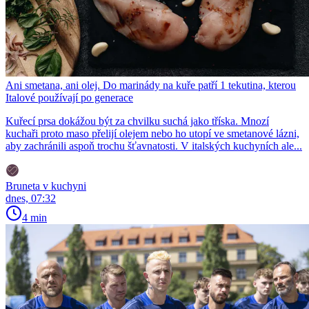
Ani smetana, ani olej. Do marinády na kuře patří 1 tekutina, kterou
Italové používají po generace
Kuřecí prsa dokážou být za chvilku suchá jako tříska. Mnozí
kuchaři proto maso přelijí olejem nebo ho utopí ve smetanové lázni,
aby zachránili aspoň trochu šťavnatosti. V italských kuchyních ale...
Bruneta v kuchyni
dnes, 07:32
4 min