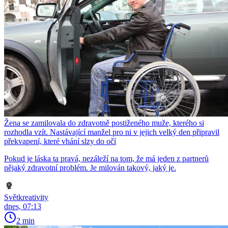
Žena se zamilovala do zdravotně postiženého muže, kterého si
rozhodla vzít. Nastávající manžel pro ni v jejich velký den připravil
překvapení, které vhání slzy do očí
Pokud je láska ta pravá, nezáleží na tom, že má jeden z partnerů
nějaký zdravotní problém. Je milován takový, jaký je.
Světkreativity
dnes, 07:13
2 min