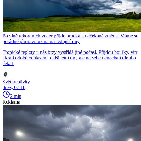
Po vlně rekordních veder přijde prudká a nečekaná změna. Máme se
pořádně připravit už na následující dny
Tropické teploty u nás brzy vystřídá jiné počasí. Přijdou bouřky, vítr
i krátkodobé ochlazení, další letní dny ale na sebe nenechají dlouho
čekat.
Světkreativity
dnes, 07:18
2 min
Reklama