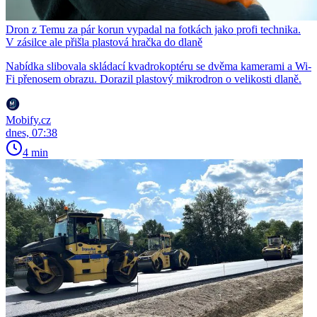
Dron z Temu za pár korun vypadal na fotkách jako profi technika.
V zásilce ale přišla plastová hračka do dlaně
Nabídka slibovala skládací kvadrokoptéru se dvěma kamerami a Wi-
Fi přenosem obrazu. Dorazil plastový mikrodron o velikosti dlaně.
Mobify.cz
dnes, 07:38
4 min