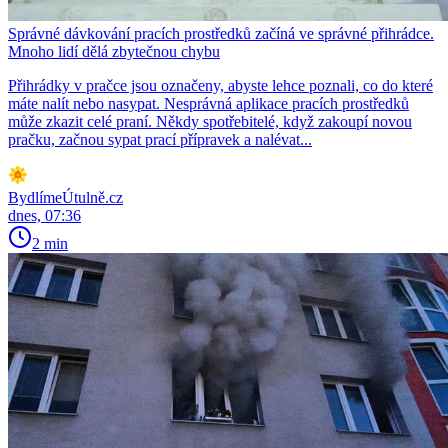
Správné dávkování pracích prostředků začíná ve správné přihrádce.
Mnoho lidí dělá zbytečnou chybu
Přihrádky v pračce jsou označeny, abyste lehce poznali, co do které
máte nalít nebo nasypat. Nesprávná aplikace pracích prostředků
může zkazit celé praní. Někdy spotřebitelé, když zakoupí novou
pračku, začnou sypat prací přípravek a nalévat...
BydlímeÚtulně.cz
dnes, 07:36
2 min