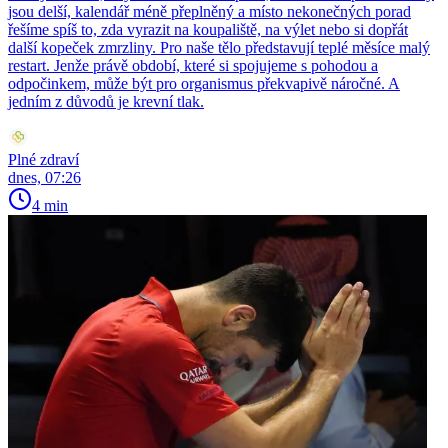
jsou delší, kalendář méně přeplněný a místo nekonečných porad
řešíme spíš to, zda vyrazit na koupaliště, na výlet nebo si dopřát
další kopeček zmrzliny. Pro naše tělo představují teplé měsíce malý
restart. Jenže právě období, které si spojujeme s pohodou a
odpočinkem, může být pro organismus překvapivě náročné. A
jedním z důvodů je krevní tlak.
Plné zdraví
dnes, 07:26
4 min