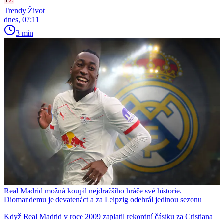
Trendy Život
dnes, 07:11
3 min
Real Madrid možná koupil nejdražšího hráče své historie.
Diomandemu je devatenáct a za Leipzig odehrál jedinou sezonu
Když Real Madrid v roce 2009 zaplatil rekordní částku za Cristiana