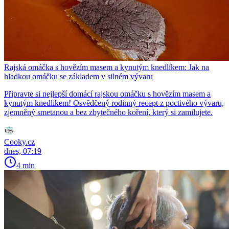
Rajská omáčka s hovězím masem a kynutým knedlíkem: Jak na
hladkou omáčku se základem v silném vývaru
Připravte si nejlepší domácí rajskou omáčku s hovězím masem a
kynutým knedlíkem! Osvědčený rodinný recept z poctivého vývaru,
zjemněný smetanou a bez zbytečného koření, který si zamilujete.
Cooky.cz
dnes, 07:19
4 min