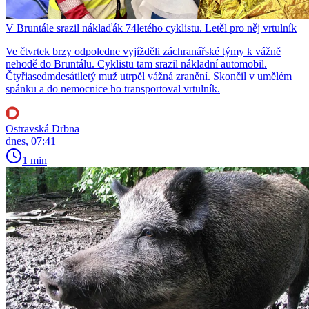
V Bruntále srazil náklaďák 74letého cyklistu. Letěl pro něj vrtulník
Ve čtvrtek brzy odpoledne vyjížděli záchranářské týmy k vážně
nehodě do Bruntálu. Cyklistu tam srazil nákladní automobil.
Čtyřiasedmdesátiletý muž utrpěl vážná zranění. Skončil v umělém
spánku a do nemocnice ho transportoval vrtulník.
Ostravská Drbna
dnes, 07:41
1 min