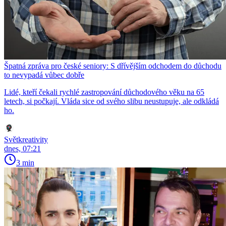
Špatná zpráva pro české seniory: S dřívějším odchodem do důchodu
to nevypadá vůbec dobře
Lidé, kteří čekali rychlé zastropování důchodového věku na 65
letech, si počkají. Vláda sice od svého slibu neustupuje, ale odkládá
ho.
Světkreativity
dnes, 07:21
3 min