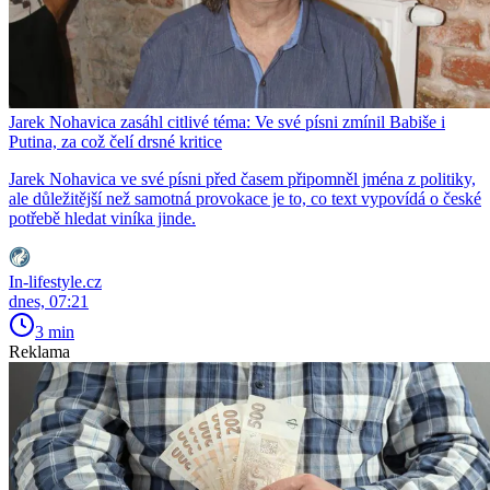
Jarek Nohavica zasáhl citlivé téma: Ve své písni zmínil Babiše i
Putina, za což čelí drsné kritice
Jarek Nohavica ve své písni před časem připomněl jména z politiky,
ale důležitější než samotná provokace je to, co text vypovídá o české
potřebě hledat viníka jinde.
In-lifestyle.cz
dnes, 07:21
3 min
Reklama