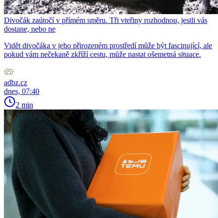
Divočák zaútočí v přímém směru. Tři vteřiny rozhodnou, jestli vás
dostane, nebo ne
Vidět divočáka v jeho přirozeném prostředí může být fascinující, ale
pokud vám nečekaně zkříží cestu, může nastat ošemetná situace.
adbz.cz
dnes, 07:40
2 min