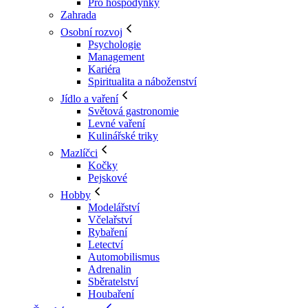
Pro hospodyňky
Zahrada
Osobní rozvoj
Psychologie
Management
Kariéra
Spiritualita a náboženství
Jídlo a vaření
Světová gastronomie
Levné vaření
Kulinářské triky
Mazlíčci
Kočky
Pejskové
Hobby
Modelářství
Včelařství
Rybaření
Letectví
Automobilismus
Adrenalin
Sběratelství
Houbaření