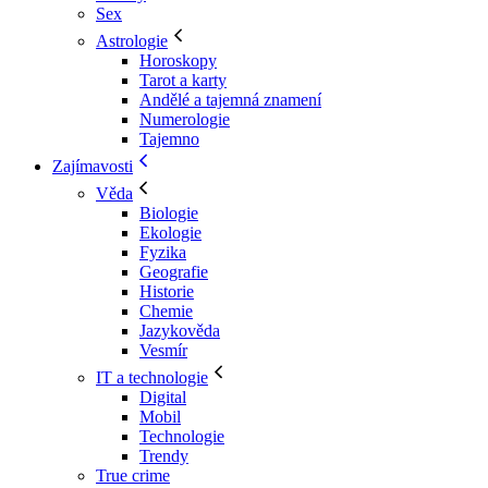
Sex
Astrologie
Horoskopy
Tarot a karty
Andělé a tajemná znamení
Numerologie
Tajemno
Zajímavosti
Věda
Biologie
Ekologie
Fyzika
Geografie
Historie
Chemie
Jazykověda
Vesmír
IT a technologie
Digital
Mobil
Technologie
Trendy
True crime