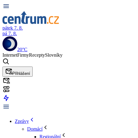
pátek 7. 8.
pá 7. 8.
20°C
Internet
Firmy
Recepty
Slovníky
Přihlášení
Zprávy
Domácí
Regionální