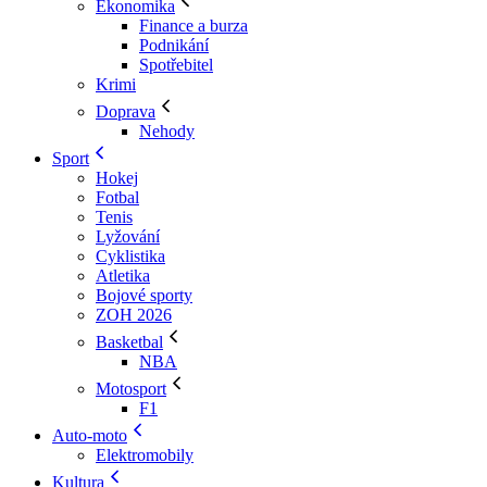
Ekonomika
Finance a burza
Podnikání
Spotřebitel
Krimi
Doprava
Nehody
Sport
Hokej
Fotbal
Tenis
Lyžování
Cyklistika
Atletika
Bojové sporty
ZOH 2026
Basketbal
NBA
Motosport
F1
Auto-moto
Elektromobily
Kultura