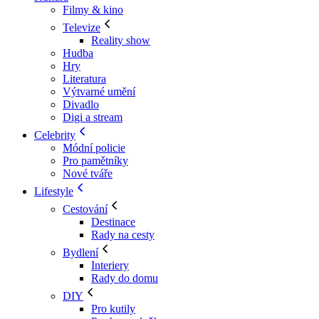
Filmy & kino
Televize
Reality show
Hudba
Hry
Literatura
Výtvarné umění
Divadlo
Digi a stream
Celebrity
Módní policie
Pro pamětníky
Nové tváře
Lifestyle
Cestování
Destinace
Rady na cesty
Bydlení
Interiery
Rady do domu
DIY
Pro kutily