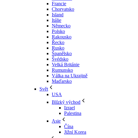
Francie
Chorvatsko
Island
Itálie
Německo
Polsko
Rakousko
Řecko
Rusko
Španělsko
Švédsko
Velká Británie
Rumunsko
Válka na Ukrajině
Maďarsko
Svět
USA
Blízký východ
Izrael
Palestina
Asie
Čína
Jižní Korea