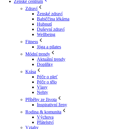
Ženské centrum
Zdraví
Ženské zdraví
Babiččina lékárna
Hubnutí
Duševní zdraví
Wellbeing
Fitness
Jóga a pilates
Módní trendy
Aktuální trendy
Doplňky
Krása
Péče o pleť
Péče o tělo
Vlasy
Nehty
Příběhy ze života
Inspirativní ženy
Rodina & komunita
Výchova
Přátelství
Vztahy