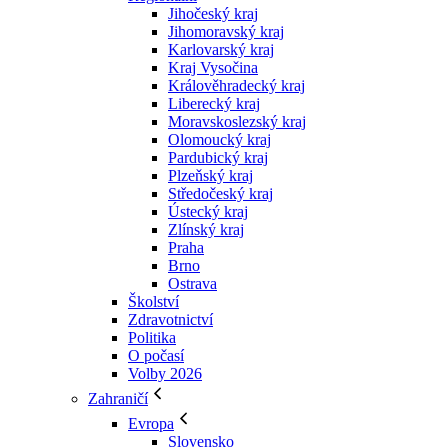
Jihočeský kraj
Jihomoravský kraj
Karlovarský kraj
Kraj Vysočina
Králověhradecký kraj
Liberecký kraj
Moravskoslezský kraj
Olomoucký kraj
Pardubický kraj
Plzeňský kraj
Středočeský kraj
Ústecký kraj
Zlínský kraj
Praha
Brno
Ostrava
Školství
Zdravotnictví
Politika
O počasí
Volby 2026
Zahraničí
Evropa
Slovensko