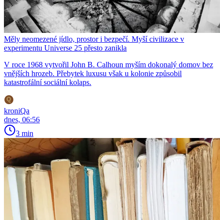
Měly neomezené jídlo, prostor i bezpečí. Myší civilizace v
experimentu Universe 25 přesto zanikla
V roce 1968 vytvořil John B. Calhoun myším dokonalý domov bez
vnějších hrozeb. Přebytek luxusu však u kolonie způsobil
katastrofální sociální kolaps.
kroniQa
dnes, 06:56
3 min