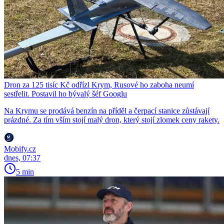
Dron za 125 tisíc Kč odřízl Krym, Rusové ho zaboha neumí
sestřelit. Postavil ho bývalý šéf Googlu
Na Krymu se prodává benzín na příděl a čerpací stanice zůstávají
prázdné. Za tím vším stojí malý dron, který stojí zlomek ceny rakety.
Mobify.cz
dnes, 07:37
5 min