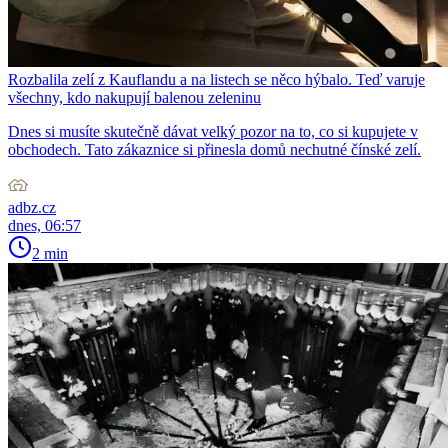
Rozbalila zelí z Kauflandu a na listech se něco hýbalo. Teď varuje
všechny, kdo nakupují balenou zeleninu
Dnes si musíte skutečně dávat velký pozor na to, co si kupujete v
obchodech. Tato zákaznice si přinesla domů nechutné čínské zelí.
adbz.cz
dnes, 06:57
2 min