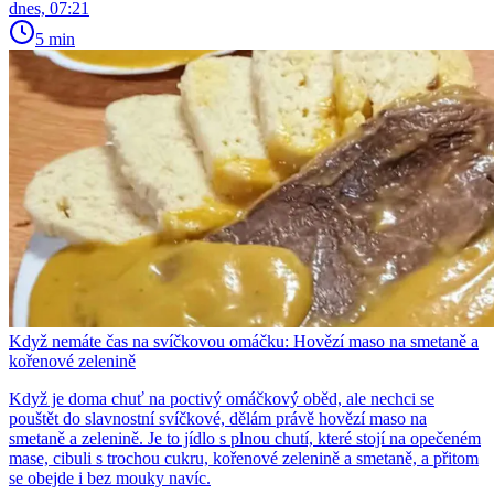
dnes, 07:21
5 min
Když nemáte čas na svíčkovou omáčku: Hovězí maso na smetaně a
kořenové zelenině
Když je doma chuť na poctivý omáčkový oběd, ale nechci se
pouštět do slavnostní svíčkové, dělám právě hovězí maso na
smetaně a zelenině. Je to jídlo s plnou chutí, které stojí na opečeném
mase, cibuli s trochou cukru, kořenové zelenině a smetaně, a přitom
se obejde i bez mouky navíc.