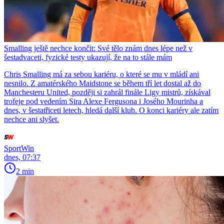
Smalling ještě nechce končit: Své tělo znám dnes lépe než v
šestadvaceti, fyzické testy ukazují, že na to stále mám
Chris Smalling má za sebou kariéru, o které se mu v mládí ani
nesnilo. Z amatérského Maidstone se během tří let dostal až do
Manchesteru United, později si zahrál finále Ligy mistrů, získával
trofeje pod vedením Sira Alexe Fergusona i Josého Mourinha a
dnes, v šestatřiceti letech, hledá další klub. O konci kariéry ale zatím
nechce ani slyšet.
SportWin
dnes, 07:37
2 min