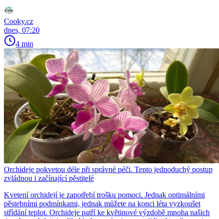
Cooky.cz
dnes, 07:20
4 min
Orchideje pokvetou déle při správné péči. Tento jednoduchý postup
zvládnou i začínající pěstitelé
Kvetení orchidejí je zapotřebí trošku pomoci. Jednak optimálními
pěstebními podmínkami, jednak můžete na konci léta vyzkoušet
střídání teplot. Orchideje patří ke květinové výzdobě mnoha našich