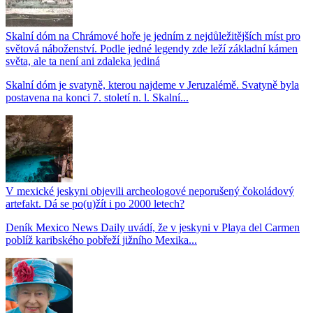
Skalní dóm na Chrámové hoře je jedním z nejdůležitějších míst pro
světová náboženství. Podle jedné legendy zde leží základní kámen
světa, ale ta není ani zdaleka jediná
Skalní dóm je svatyně, kterou najdeme v Jeruzalémě. Svatyně byla
postavena na konci 7. století n. l. Skalní...
V mexické jeskyni objevili archeologové neporušený čokoládový
artefakt. Dá se po(u)žít i po 2000 letech?
Deník Mexico News Daily uvádí, že v jeskyni v Playa del Carmen
poblíž karibského pobřeží jižního Mexika...