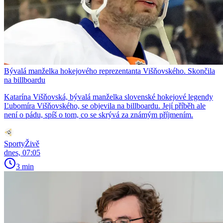
Bývalá manželka hokejového reprezentanta Višňovského. Skončila
na billboardu
Katarína Višňovská, bývalá manželka slovenské hokejové legendy
Ľubomíra Višňovského, se objevila na billboardu. Její příběh ale
není o pádu, spíš o tom, co se skrývá za známým příjmením.
SportyŽivě
dnes, 07:05
3 min