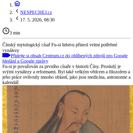
NESPECHEJ.cz
17. 5. 2026, 08:30
3 min
Čínský mytologický císař Fu-si lidstvu přinesl velmi potřebné
vynálezy
Přidejte si obsah Centrum.cz do oblíbených zdrojů pro Google
hledání a Google zprávy
Fu-si je považován za prvního císaře v historii Číny. Proslulý je
svými vynálezy a reformami. Byl také velkým vědcem a filozofem a
jeho práce ovlivnily mnoho oblastí, jako jsou medicína, astronomie a
kalendář.