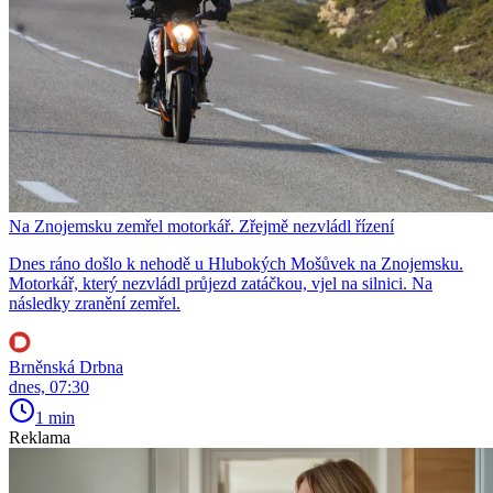
Na Znojemsku zemřel motorkář. Zřejmě nezvládl řízení
Dnes ráno došlo k nehodě u Hlubokých Mošůvek na Znojemsku.
Motorkář, který nezvládl průjezd zatáčkou, vjel na silnici. Na
následky zranění zemřel.
Brněnská Drbna
dnes, 07:30
1 min
Reklama