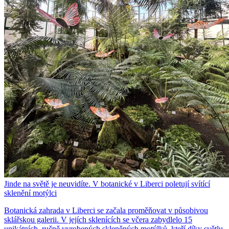
Jinde na světě je neuvidíte. V botanické v Liberci poletují svítící
sklenění motýlci
Botanická zahrada v Liberci se začala proměňovat v působivou
sklářskou galerii. V jejích sklenících se včera zabydlelo 15
unikátních, ručně vyrobených skleněných motýlků, kteří díky světlu