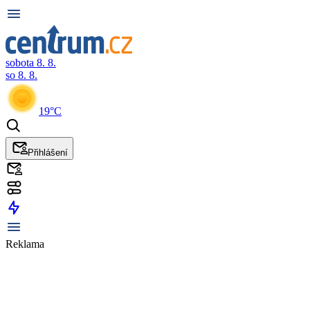
sobota 8. 8.
so 8. 8.
19°C
Přihlášení
Reklama