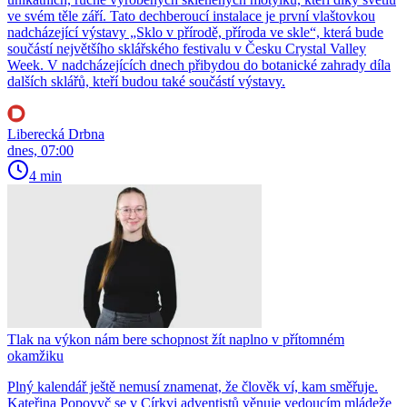
ve svém těle září. Tato dechberoucí instalace je první vlaštovkou
nadcházející výstavy „Sklo v přírodě, příroda ve skle“, která bude
součástí největšího sklářského festivalu v Česku Crystal Valley
Week. V nadcházejících dnech přibydou do botanické zahrady díla
dalších sklářů, kteří budou také součástí výstavy.
Liberecká Drbna
dnes, 07:00
4 min
Tlak na výkon nám bere schopnost žít naplno v přítomném
okamžiku
Plný kalendář ještě nemusí znamenat, že člověk ví, kam směřuje.
Kateřina Popovyč se v Církvi adventistů věnuje vedoucím mládeže