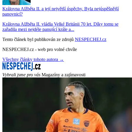
Královna Alžběta II. a její největší úspěchy. Byla nejúspěšnější
panovnicí?
Královna Alžběta II. vládla Velké Británii 70 let. Díky tomu se
zařadila mezi nejdéle panující krále a...
Tento článek byl publikován ze zdrojů
NESPECHEJ.cz
NESPECHEJ.cz - web pro volné chvíle
Všechny články tohoto autora →
Vybrali jsme pro vás
Magazíny a zajímavosti