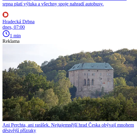
srpna platí výluka a všechny spoje nahradí autobusy.
Hradecká Drbna
dnes, 07:00
1 min
Reklama
Ani Perchta, ani rarášek. Nejtajemnější hrad Česka obývají mnohem
děsivější přízraky