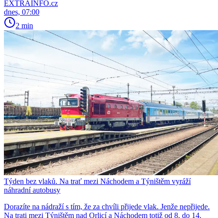
EXTRAINFO.cz
dnes, 07:00
2 min
Týden bez vlaků. Na trať mezi Náchodem a Týništěm vyráží
náhradní autobusy
Dorazíte na nádraží s tím, že za chvíli přijede vlak. Jenže nepřijede.
Na trati mezi Týništěm nad Orlicí a Náchodem totiž od 8. do 14.