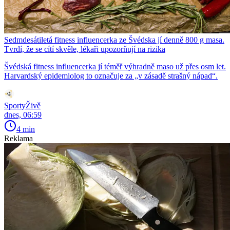
Sedmdesátiletá fitness influencerka ze Švédska jí denně 800 g masa.
Tvrdí, že se cítí skvěle, lékaři upozorňují na rizika
Švédská fitness influencerka jí téměř výhradně maso už přes osm let.
Harvardský epidemiolog to označuje za „v zásadě strašný nápad“.
SportyŽivě
dnes, 06:59
4 min
Reklama