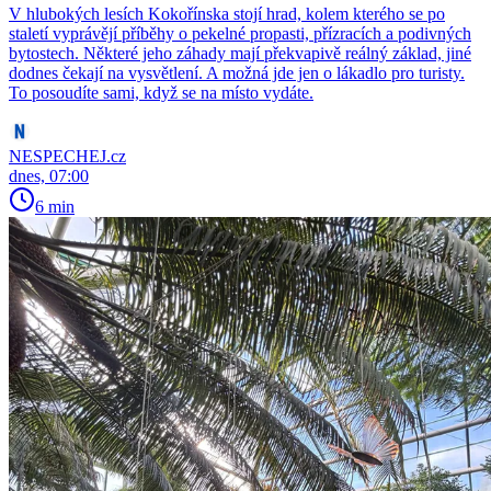
V hlubokých lesích Kokořínska stojí hrad, kolem kterého se po
staletí vyprávějí příběhy o pekelné propasti, přízracích a podivných
bytostech. Některé jeho záhady mají překvapivě reálný základ, jiné
dodnes čekají na vysvětlení. A možná jde jen o lákadlo pro turisty.
To posoudíte sami, když se na místo vydáte.
NESPECHEJ.cz
dnes, 07:00
6 min