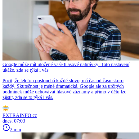
Google může mít uložené vaše hlasové nahrávky: Toto nastavení
ukáže, zda se týká i vás
Pocit, že telefon poslouchá každé slovo, má čas od času skoro
každý. Skutečnost je méně dramatická. Google ale za určitých
podmínek může uchovávat hlasové záznamy a přímo v účtu lze
zjistit, zda se to týká i vás.
EXTRAINFO.cz
dnes, 07:03
2 min