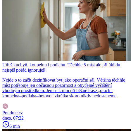
Utřeš kuchyň, koupelnu i podlahu. Těchhle 5 míst ale při úklidu
nejspíš pořád ignoruješ
Nejde o to začít dezinfikovat byt jako operační sál. Většina těchhle
míst potřebuje jen občasnou pozornost a obyčejné vyčištění
vhodným prostředkem. Jen se k nim při běžné trase „prach–
koupelna–podlaha–hotovo“ zkrátka skoro nikdy nedostaneme.
Poudree.cz
dnes, 07:22
6 min