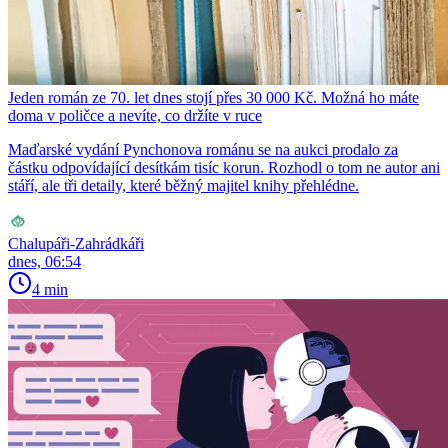
Jeden román ze 70. let dnes stojí přes 30 000 Kč. Možná ho máte
doma v poličce a nevíte, co držíte v ruce
Maďarské vydání Pynchonova románu se na aukci prodalo za
částku odpovídající desítkám tisíc korun. Rozhodl o tom ne autor ani
stáří, ale tři detaily, které běžný majitel knihy přehlédne.
Chalupáři-Zahrádkáři
dnes, 06:54
4 min