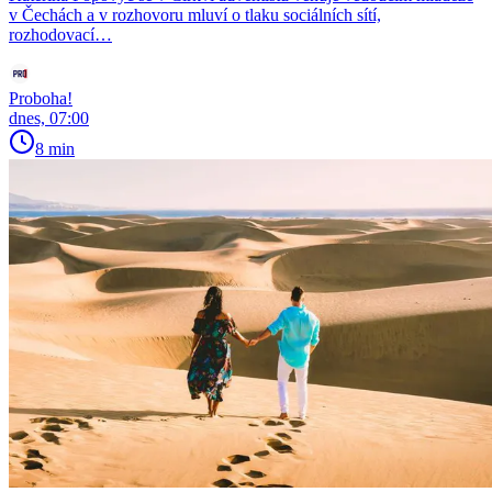
v Čechách a v rozhovoru mluví o tlaku sociálních sítí,
rozhodovací…
Proboha!
dnes, 07:00
8 min