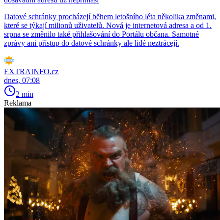
Datové schránky procházejí během letošního léta několika změnami,
které se týkají milionů uživatelů. Nová je internetová adresa a od 1.
srpna se změnilo také přihlašování do Portálu občana. Samotné
zprávy ani přístup do datové schránky ale lidé neztrácejí.
EXTRAINFO.cz
dnes, 07:08
2 min
Reklama