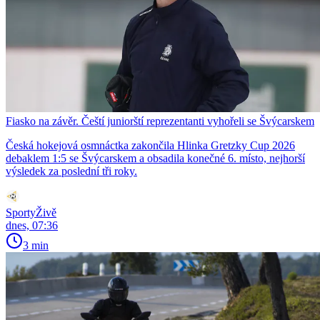
Fiasko na závěr. Čeští juniorští reprezentanti vyhořeli se Švýcarskem
Česká hokejová osmnáctka zakončila Hlinka Gretzky Cup 2026
debaklem 1:5 se Švýcarskem a obsadila konečné 6. místo, nejhorší
výsledek za poslední tři roky.
SportyŽivě
dnes, 07:36
3 min