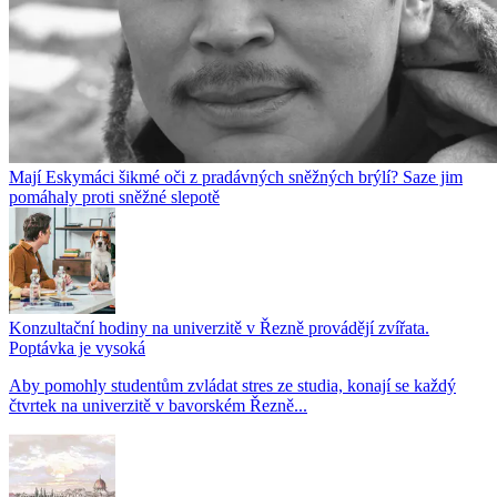
Mají Eskymáci šikmé oči z pradávných sněžných brýlí? Saze jim
pomáhaly proti sněžné slepotě
Konzultační hodiny na univerzitě v Řezně provádějí zvířata.
Poptávka je vysoká
Aby pomohly studentům zvládat stres ze studia, konají se každý
čtvrtek na univerzitě v bavorském Řezně...