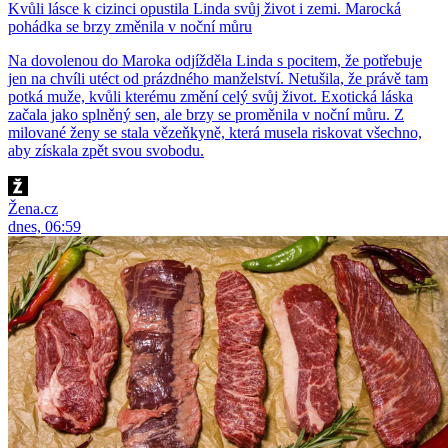
Kvůli lásce k cizinci opustila Linda svůj život i zemi. Marocká
pohádka se brzy změnila v noční můru
Na dovolenou do Maroka odjížděla Linda s pocitem, že potřebuje
jen na chvíli utéct od prázdného manželství. Netušila, že právě tam
potká muže, kvůli kterému změní celý svůj život. Exotická láska
začala jako splněný sen, ale brzy se proměnila v noční můru. Z
milované ženy se stala vězeňkyně, která musela riskovat všechno,
aby získala zpět svou svobodu.
Žena.cz
dnes, 06:59