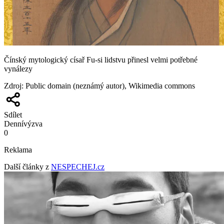
Čínský mytologický císař Fu-si lidstvu přinesl velmi potřebné
vynálezy
Zdroj
:
Public domain (neznámý autor), Wikimedia commons
Sdílet
Denní
výzva
0
Reklama
Další články z
NESPECHEJ.cz