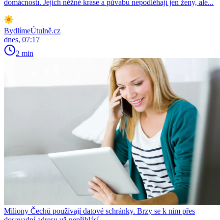
domácností. Jejich něžné kráse a půvabu nepodléhají jen ženy, ale...
BydlímeÚtulně.cz
dnes, 07:17
2 min
Miliony Čechů používají datové schránky. Brzy se k nim přes
dosavadní adresu už nepřihlásí