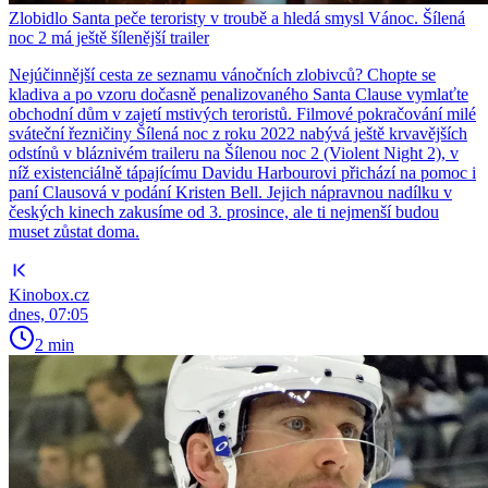
Zlobidlo Santa peče teroristy v troubě a hledá smysl Vánoc. Šílená
noc 2 má ještě šílenější trailer
Nejúčinnější cesta ze seznamu vánočních zlobivců? Chopte se
kladiva a po vzoru dočasně penalizovaného Santa Clause vymlaťte
obchodní dům v zajetí mstivých teroristů. Filmové pokračování milé
sváteční řezničiny Šílená noc z roku 2022 nabývá ještě krvavějších
odstínů v bláznivém traileru na Šílenou noc 2 (Violent Night 2), v
níž existenciálně tápajícímu Davidu Harbourovi přichází na pomoc i
paní Clausová v podání Kristen Bell. Jejich nápravnou nadílku v
českých kinech zakusíme od 3. prosince, ale ti nejmenší budou
muset zůstat doma.
Kinobox.cz
dnes, 07:05
2 min