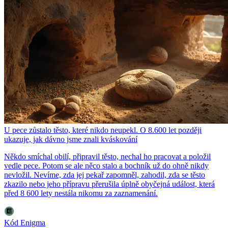
U pece zůstalo těsto, které nikdo neupekl. O 8.600 let později
ukazuje, jak dávno jsme znali kváskování
Někdo smíchal obilí, připravil těsto, nechal ho pracovat a položil
vedle pece. Potom se ale něco stalo a bochník už do ohně nikdy
nevložil. Nevíme, zda jej pekař zapomněl, zahodil, zda se těsto
zkazilo nebo jeho přípravu přerušila úplně obyčejná událost, která
před 8 600 lety nestála nikomu za zaznamenání.
Kód Enigma