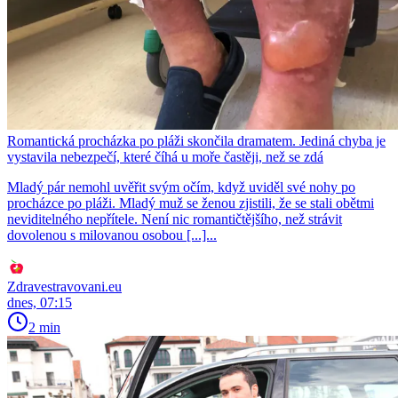
Romantická procházka po pláži skončila dramatem. Jediná chyba je
vystavila nebezpečí, které číhá u moře častěji, než se zdá
Mladý pár nemohl uvěřit svým očím, když uviděl své nohy po
procházce po pláži. Mladý muž se ženou zjistili, že se stali obětmi
neviditelného nepřítele. Není nic romantičtějšího, než strávit
dovolenou s milovanou osobou [...]...
Zdravestravovani.eu
dnes, 07:15
2 min