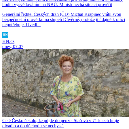
hodin vysvětlováním na NBÚ. Ministr nechá situaci prověřit
Generální ředitel Českých drah (ČD) Michal Krapinec vrátil svou
bezpečnostní prověrku na stupeň Důvěrné, protože ji údajně k práci
nepotřebuje. Uvedl...
HN.cz
dnes, 07:07
Celé Česko čekalo, že půjde do penze. Stašová v 71 letech hraje
divadlo a do důchodu se nechystá