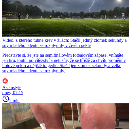
Video, z kterého tuhne krev v žilách: Stačil jediný zlomek sekundy a
sny mladého talentu se rozplynuly v živém pekle
Představte si, že jste na semifinálovém fotbalovém zápase, vnímáte
jen hru, touhu po vítězství a netušíte, že se hřiště za chvíli promění v
hotové peklo a dějiště tragédie. Stačil jen zlomek sekundy a velké
sny mladého talentu se rozplynuly.
Asianstyle
dnes, 07:15
2 min