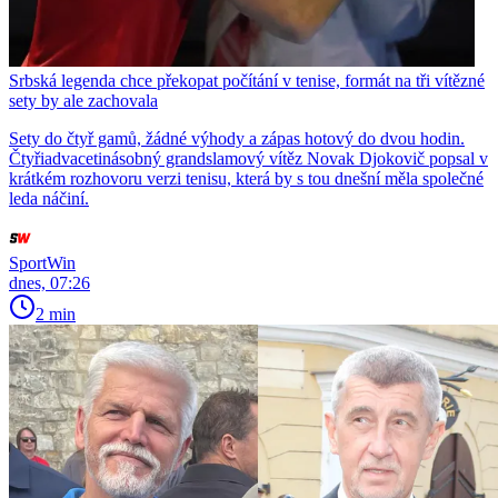
Srbská legenda chce překopat počítání v tenise, formát na tři vítězné
sety by ale zachovala
Sety do čtyř gamů, žádné výhody a zápas hotový do dvou hodin.
Čtyřiadvacetinásobný grandslamový vítěz Novak Djokovič popsal v
krátkém rozhovoru verzi tenisu, která by s tou dnešní měla společné
leda náčiní.
SportWin
dnes, 07:26
2 min