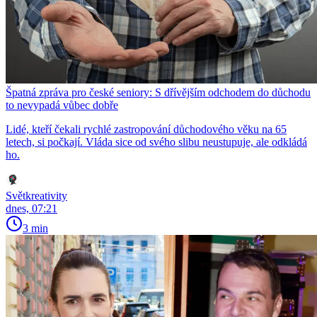
Špatná zpráva pro české seniory: S dřívějším odchodem do důchodu
to nevypadá vůbec dobře
Lidé, kteří čekali rychlé zastropování důchodového věku na 65
letech, si počkají. Vláda sice od svého slibu neustupuje, ale odkládá
ho.
Světkreativity
dnes, 07:21
3 min