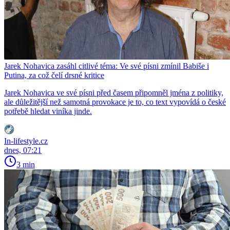
Jarek Nohavica zasáhl citlivé téma: Ve své písni zmínil Babiše i
Putina, za což čelí drsné kritice
Jarek Nohavica ve své písni před časem připomněl jména z politiky,
ale důležitější než samotná provokace je to, co text vypovídá o české
potřebě hledat viníka jinde.
In-lifestyle.cz
dnes, 07:21
3 min