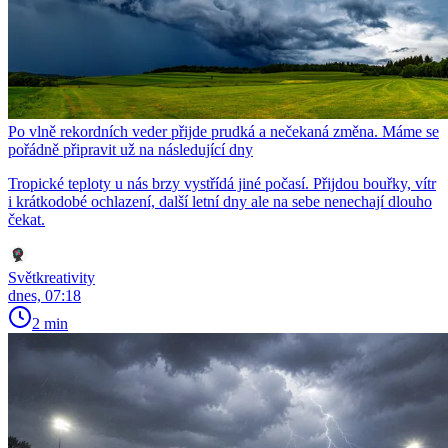
Po vlně rekordních veder přijde prudká a nečekaná změna. Máme se
pořádně připravit už na následující dny
Tropické teploty u nás brzy vystřídá jiné počasí. Přijdou bouřky, vítr
i krátkodobé ochlazení, další letní dny ale na sebe nenechají dlouho
čekat.
Světkreativity
dnes, 07:18
2 min