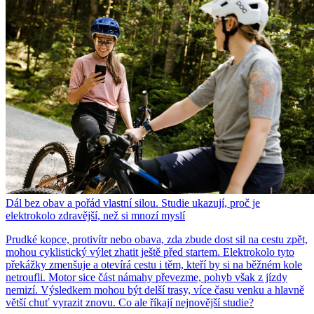
Dál bez obav a pořád vlastní silou. Studie ukazují, proč je
elektrokolo zdravější, než si mnozí myslí
Prudké kopce, protivítr nebo obava, zda zbude dost sil na cestu zpět,
mohou cyklistický výlet zhatit ještě před startem. Elektrokolo tyto
překážky zmenšuje a otevírá cestu i těm, kteří by si na běžném kole
netroufli. Motor sice část námahy převezme, pohyb však z jízdy
nemizí. Výsledkem mohou být delší trasy, více času venku a hlavně
větší chuť vyrazit znovu. Co ale říkají nejnovější studie?