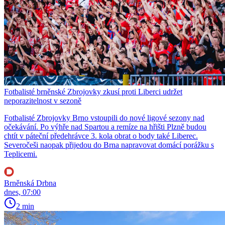
Fotbalisté brněnské Zbrojovky zkusí proti Liberci udržet
neporazitelnost v sezoně
Fotbalisté Zbrojovky Brno vstoupili do nové ligové sezony nad
očekávání. Po výhře nad Spartou a remíze na hřišti Plzně budou
chtít v páteční předehrávce 3. kola obrat o body také Liberec.
Severočeši naopak přijedou do Brna napravovat domácí porážku s
Teplicemi.
Brněnská Drbna
dnes, 07:00
2 min