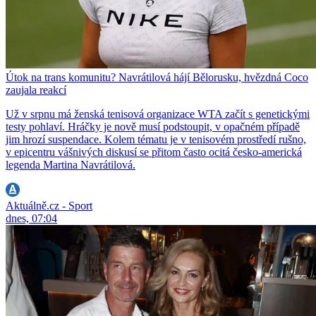
Útok na trans komunitu? Navrátilová hájí Bělorusku, hvězdná Coco
zaujala reakcí
Už v srpnu má ženská tenisová organizace WTA začít s genetickými
testy pohlaví. Hráčky je nově musí podstoupit, v opačném případě
jim hrozí suspendace. Kolem tématu je v tenisovém prostředí rušno,
v epicentru vášnivých diskusí se přitom často ocitá česko-americká
legenda Martina Navrátilová.
Aktuálně.cz - Sport
dnes, 07:04