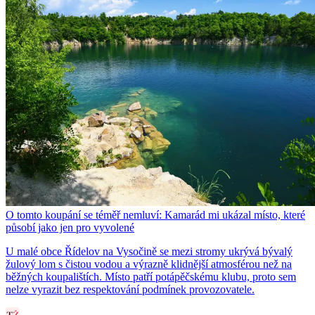
O tomto koupání se téměř nemluví: Kamarád mi ukázal místo, které
působí jako jen pro vyvolené
U malé obce Řídelov na Vysočině se mezi stromy ukrývá bývalý
žulový lom s čistou vodou a výrazně klidnější atmosférou než na
běžných koupalištích. Místo patří potápěčskému klubu, proto sem
nelze vyrazit bez respektování podmínek provozovatele.