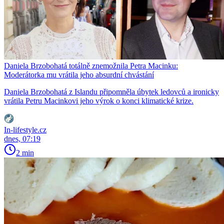
Daniela Brzobohatá totálně znemožnila Petra Macinku:
Moderátorka mu vrátila jeho absurdní chvástání
Daniela Brzobohatá z Islandu připomněla úbytek ledovců a ironicky
vrátila Petru Macinkovi jeho výrok o konci klimatické krize.
In-lifestyle.cz
dnes, 07:19
2 min