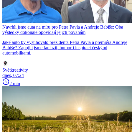
Navrhli jsme auta na míru pro Petra Pavla a Andreje Babiše: Oba
výsledky dokonale opovídají jejich povahám
Jaké auto by vystihovalo prezidenta Petra Pavla a premiéra Andreje
Babiše? Zapojili jsme fantazii, humor i inspiraci českými
automobilkami.
Světkreativity
dnes, 07:24
2 min