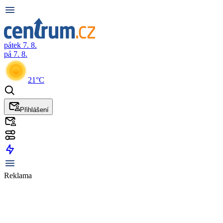
pátek 7. 8.
pá 7. 8.
21°C
Přihlášení
Reklama