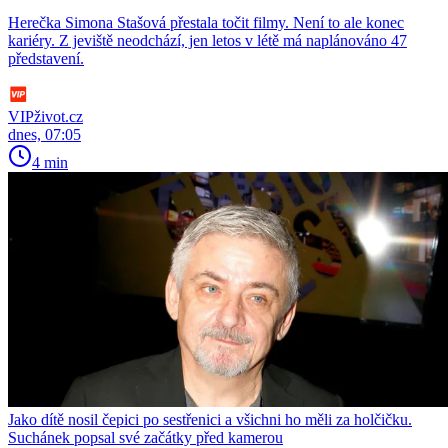
Herečka Simona Stašová přestala točit filmy. Není to ale konec
kariéry. Z jeviště neodchází, jen letos v létě má naplánováno 47
představení.
VIPživot.cz
dnes, 07:05
4 min
Jako dítě nosil čepici po sestřenici a všichni ho měli za holčičku.
Suchánek popsal své začátky před kamerou