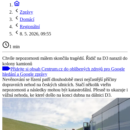
Zprávy
Domácí
Regionální
8. 5. 2026, 09:55
1 min
Chvíle nepozornosti málem skončila tragédií. Řidič na D3 narazil do
kolony kamionů
Přidejte si obsah Centrum.cz do oblíbených zdrojů pro Google
hledání a Google zprávy
Nevěnování se řízení patří dlouhodobě mezi nejčastější příčiny
dopravních nehod na českých silnicích. Stačí několik vteřin
nepozornosti a následky mohou být katastrofální. Přesně to ukazuje i
vážná nehoda, ke které došlo na konci dubna na dálnici D3.