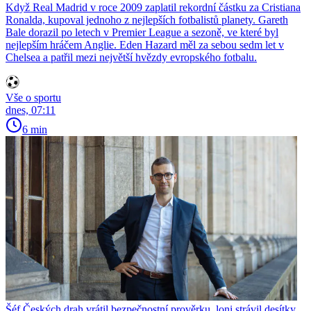
Když Real Madrid v roce 2009 zaplatil rekordní částku za Cristiana
Ronalda, kupoval jednoho z nejlepších fotbalistů planety. Gareth
Bale dorazil po letech v Premier League a sezoně, ve které byl
nejlepším hráčem Anglie. Eden Hazard měl za sebou sedm let v
Chelsea a patřil mezi největší hvězdy evropského fotbalu.
Vše o sportu
dnes, 07:11
6 min
Šéf Českých drah vrátil bezpečnostní prověrku, loni strávil desítky