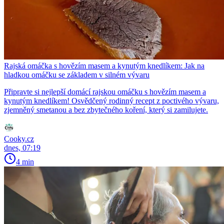
Rajská omáčka s hovězím masem a kynutým knedlíkem: Jak na
hladkou omáčku se základem v silném vývaru
Připravte si nejlepší domácí rajskou omáčku s hovězím masem a
kynutým knedlíkem! Osvědčený rodinný recept z poctivého vývaru,
zjemněný smetanou a bez zbytečného koření, který si zamilujete.
Cooky.cz
dnes, 07:19
4 min