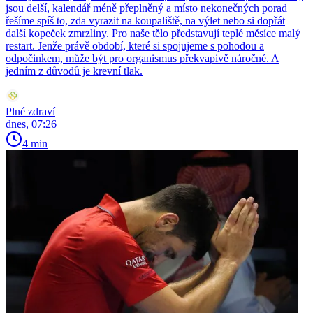
jsou delší, kalendář méně přeplněný a místo nekonečných porad
řešíme spíš to, zda vyrazit na koupaliště, na výlet nebo si dopřát
další kopeček zmrzliny. Pro naše tělo představují teplé měsíce malý
restart. Jenže právě období, které si spojujeme s pohodou a
odpočinkem, může být pro organismus překvapivě náročné. A
jedním z důvodů je krevní tlak.
Plné zdraví
dnes, 07:26
4 min