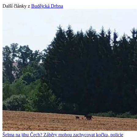
Další články z
Budějcká Drbna
Šelma na jihu Čech? Záběry mohou zachycovat kočku, policie