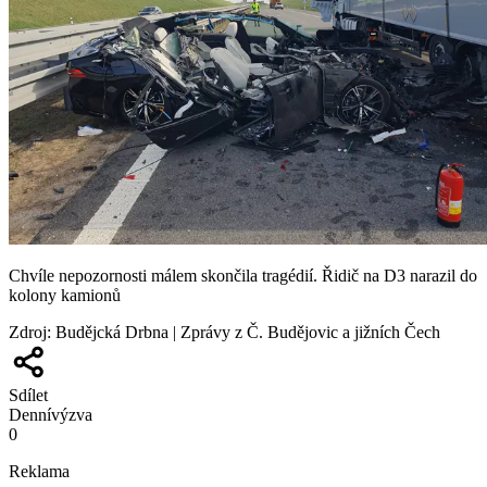
Chvíle nepozornosti málem skončila tragédií. Řidič na D3 narazil do
kolony kamionů
Zdroj
:
Budějcká Drbna | Zprávy z Č. Budějovic a jižních Čech
Sdílet
Denní
výzva
0
Reklama