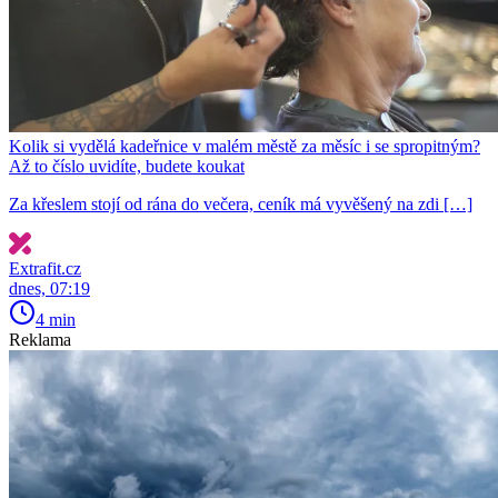
Kolik si vydělá kadeřnice v malém městě za měsíc i se spropitným?
Až to číslo uvidíte, budete koukat
Za křeslem stojí od rána do večera, ceník má vyvěšený na zdi […]
Extrafit.cz
dnes, 07:19
4 min
Reklama