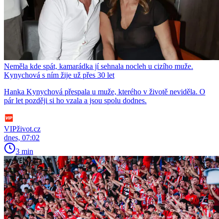
Neměla kde spát, kamarádka jí sehnala nocleh u cizího muže.
Kynychová s ním žije už přes 30 let
Hanka Kynychová přespala u muže, kterého v životě neviděla. O
pár let později si ho vzala a jsou spolu dodnes.
VIPživot.cz
dnes, 07:02
3 min