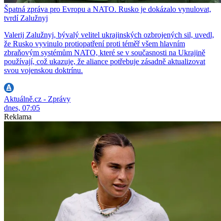
Špatná zpráva pro Evropu a NATO. Rusko je dokázalo vynulovat,
tvrdí Zalužnyj
Valerij Zalužnyj, bývalý velitel ukrajinských ozbrojených sil, uvedl,
že Rusko vyvinulo protiopatření proti téměř všem hlavním
zbraňovým systémům NATO, které se v současnosti na Ukrajině
používají, což ukazuje, že aliance potřebuje zásadně aktualizovat
svou vojenskou doktrínu.
Aktuálně.cz - Zprávy
dnes, 07:05
Reklama