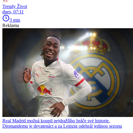
Trendy Život
dnes, 07:11
3 min
Reklama
Real Madrid možná koupil nejdražšího hráče své historie.
Diomandemu je devatenáct a za Leipzig odehrál jedinou sezonu