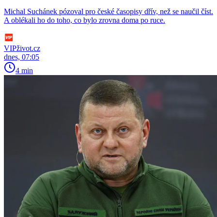
Michal Suchánek pózoval pro české časopisy dřív, než se naučil číst.
A oblékali ho do toho, co bylo zrovna doma po ruce.
VIPživot.cz
dnes, 07:05
4 min