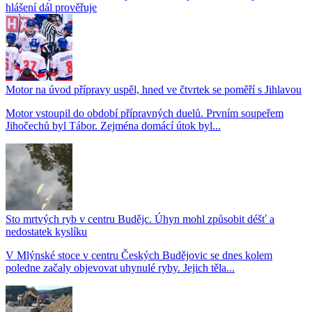
hlášení dál prověřuje
Motor na úvod přípravy uspěl, hned ve čtvrtek se poměří s Jihlavou
Motor vstoupil do období přípravných duelů. Prvním soupeřem
Jihočechů byl Tábor. Zejména domácí útok byl...
Sto mrtvých ryb v centru Budějc. Úhyn mohl způsobit déšť a
nedostatek kyslíku
V Mlýnské stoce v centru Českých Budějovic se dnes kolem
poledne začaly objevovat uhynulé ryby. Jejich těla...