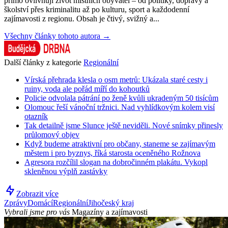
přímo ovlivňují život místních obyvatel – od politiky, dopravy a
školství přes kriminalitu až po kulturu, sport a každodenní
zajímavosti z regionu. Obsah je čtivý, svižný a...
Všechny články tohoto autora →
Další články z kategorie
Regionální
Vírská přehrada klesla o osm metrů: Ukázala staré cesty i
ruiny, voda ale pořád míří do kohoutků
Policie odvolala pátrání po ženě kvůli ukradeným 50 tisícům
Olomouc řeší vánoční tržnici. Nad vyhlídkovým kolem visí
otazník
Tak detailně jsme Slunce ještě neviděli. Nové snímky přinesly
průlomový objev
Když budeme atraktivní pro občany, staneme se zajímavým
městem i pro byznys, říká starosta oceněného Rožnova
Agresora rozčílil slogan na dobročinném plakátu. Vykopl
skleněnou výplň zastávky
Zobrazit více
Zprávy
Domácí
Regionální
Jihočeský kraj
Vybrali jsme pro vás
Magazíny a zajímavosti