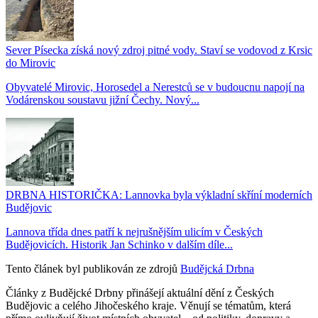
Sever Písecka získá nový zdroj pitné vody. Staví se vodovod z Krsic
do Mirovic
Obyvatelé Mirovic, Horosedel a Nerestců se v budoucnu napojí na
Vodárenskou soustavu jižní Čechy. Nový...
DRBNA HISTORIČKA: Lannovka byla výkladní skříní moderních
Budějovic
Lannova třída dnes patří k nejrušnějším ulicím v Českých
Budějovicích. Historik Jan Schinko v dalším díle...
Tento článek byl publikován ze zdrojů
Budějcká Drbna
Články z Budějcké Drbny přinášejí aktuální dění z Českých
Budějovic a celého Jihočeského kraje. Věnují se tématům, která