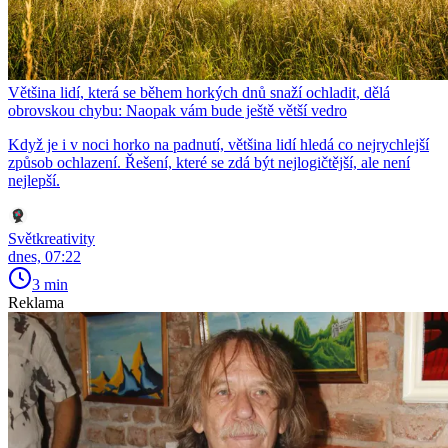
Většina lidí, která se během horkých dnů snaží ochladit, dělá
obrovskou chybu: Naopak vám bude ještě větší vedro
Když je i v noci horko na padnutí, většina lidí hledá co nejrychlejší
způsob ochlazení. Řešení, které se zdá být nejlogičtější, ale není
nejlepší.
Světkreativity
dnes, 07:22
3 min
Reklama