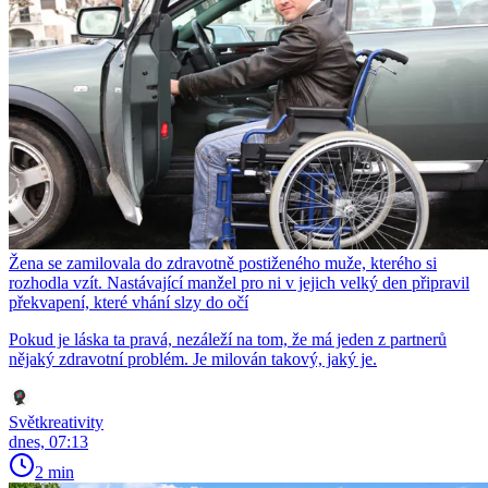
Žena se zamilovala do zdravotně postiženého muže, kterého si
rozhodla vzít. Nastávající manžel pro ni v jejich velký den připravil
překvapení, které vhání slzy do očí
Pokud je láska ta pravá, nezáleží na tom, že má jeden z partnerů
nějaký zdravotní problém. Je milován takový, jaký je.
Světkreativity
dnes, 07:13
2 min