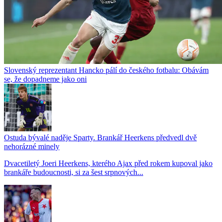
Slovenský reprezentant Hancko pálí do českého fotbalu: Obávám
se, že dopadneme jako oni
Ostuda bývalé naděje Sparty. Brankář Heerkens předvedl dvě
nehorázné minely
Dvacetiletý Joeri Heerkens, kterého Ajax před rokem kupoval jako
brankáře budoucnosti, si za šest srpnových...