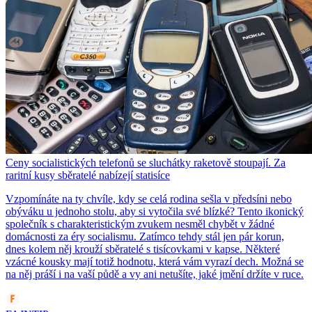
Ceny socialistických telefonů se sluchátky raketově stoupají. Za
raritní kusy sběratelé nabízejí statisíce
Vzpomínáte na ty chvíle, kdy se celá rodina sešla v předsíni nebo
obýváku u jednoho stolu, aby si vytočila své blízké? Tento ikonický
společník s charakteristickým zvukem nesměl chybět v žádné
domácnosti za éry socialismu. Zatímco tehdy stál jen pár korun,
dnes kolem něj krouží sběratelé s tisícovkami v kapse. Některé
vzácné kousky mají totiž hodnotu, která vám vyrazí dech. Možná se
na něj práší i na vaší půdě a vy ani netušíte, jaké jmění držíte v ruce.