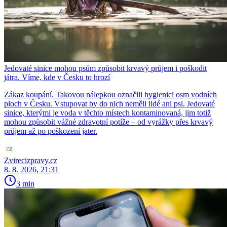
Jedovaté sinice mohou psům způsobit krvavý průjem i poškodit
játra. Víme, kde v Česku to hrozí
Zákaz koupání. Takovou nálepkou označili hygienici osm vodních
ploch v Česku. Vstupovat by do nich neměli lidé ani psi. Jedovaté
sinice, kterými je voda v těchto místech kontaminovaná, jim totiž
mohou způsobit vážné zdravotní potíže – od vyrážky přes krvavý
průjem až po poškození jater.
Zvirecizpravy.cz
8. 8. 2026, 21:31
3 min