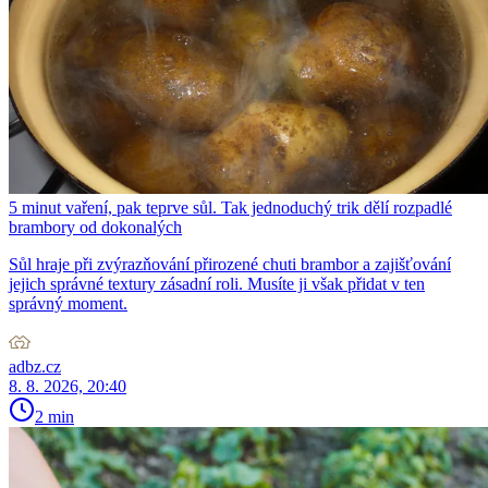
5 minut vaření, pak teprve sůl. Tak jednoduchý trik dělí rozpadlé
brambory od dokonalých
Sůl hraje při zvýrazňování přirozené chuti brambor a zajišťování
jejich správné textury zásadní roli. Musíte ji však přidat v ten
správný moment.
adbz.cz
8. 8. 2026, 20:40
2 min