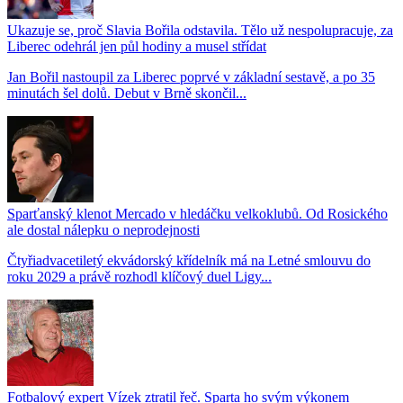
Ukazuje se, proč Slavia Bořila odstavila. Tělo už nespolupracuje, za
Liberec odehrál jen půl hodiny a musel střídat
Jan Bořil nastoupil za Liberec poprvé v základní sestavě, a po 35
minutách šel dolů. Debut v Brně skončil...
Sparťanský klenot Mercado v hledáčku velkoklubů. Od Rosického
ale dostal nálepku o neprodejnosti
Čtyřiadvacetiletý ekvádorský křídelník má na Letné smlouvu do
roku 2029 a právě rozhodl klíčový duel Ligy...
Fotbalový expert Vízek ztratil řeč. Sparta ho svým výkonem