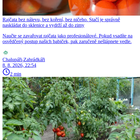
Rajčata bez nálevu, bez koření, bez ničeho. Stačí je správně
naskládat do sklenice a vydrží až do zimy
Naučte se zavařovat rajčata jako profesionálové. Pokud vsadíte na
osvědčený postup našich babiček, pak zaručeně nešlápnete vedle.
Chalupáři-Zahrádkáři
8. 8. 2026, 22:54
2 min