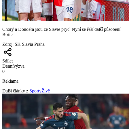
Chorý a Douděra jsou ze Slavie pryč. Nyní se řeší další působení
Bořila
Zdroj
:
SK Slavia Praha
Sdílet
Denní
výzva
0
Reklama
Další články z
SportyŽivě