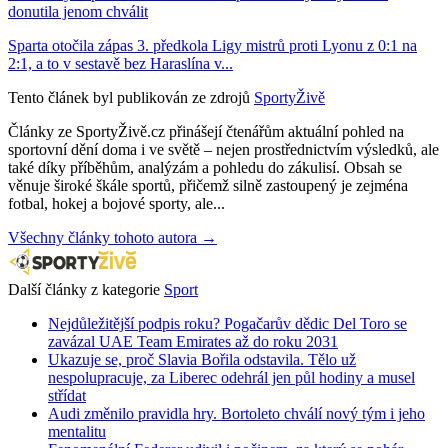
donutila jenom chválit
Sparta otočila zápas 3. předkola Ligy mistrů proti Lyonu z 0:1 na
2:1, a to v sestavě bez Haraslína v...
Tento článek byl publikován ze zdrojů
SportyŽivě
Články ze SportyŽivě.cz přinášejí čtenářům aktuální pohled na
sportovní dění doma i ve světě – nejen prostřednictvím výsledků, ale
také díky příběhům, analýzám a pohledu do zákulisí. Obsah se
věnuje široké škále sportů, přičemž silně zastoupený je zejména
fotbal, hokej a bojové sporty, ale...
Všechny články tohoto autora →
Další články z kategorie
Sport
Nejdůležitější podpis roku? Pogačarův dědic Del Toro se
zavázal UAE Team Emirates až do roku 2031
Ukazuje se, proč Slavia Bořila odstavila. Tělo už
nespolupracuje, za Liberec odehrál jen půl hodiny a musel
střídat
Audi změnilo pravidla hry. Bortoleto chválí nový tým i jeho
mentalitu