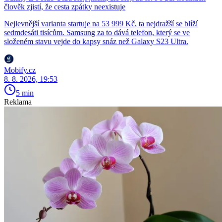
člověk zjistí, že cesta zpátky neexistuje
Nejlevnější varianta startuje na 53 999 Kč, ta nejdražší se blíží
sedmdesáti tisícům. Samsung za to dává telefon, který se ve
složeném stavu vejde do kapsy snáz než Galaxy S23 Ultra.
Mobify.cz
8. 8. 2026, 19:53
5 min
Reklama