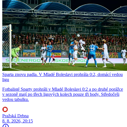
Sparta znovu padla. V Mladé Boleslavi prohrála 0:2, domácí vedou
ligu
Fotbalisté Sparty prohráli v Mladé Boleslavi 0:2 a po druhé porážce
v sezoně mají po třech ligových kolech pouze tři body. Středočeši
vedou tabulku.
Pražská Drbna
8. 8. 2026, 20:15