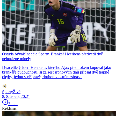
Ostuda bývalé naděje Sparty. Brankář Heerkens předvedl dvě
nehorázné minely
Dvacetiletý Joeri Heerkens, kterého Ajax před rokem kupoval jako
brankáře budoucnosti, si za šest srpnových dnů připsal dvě trapné
chyby, jednu v přípravě, druhou v ostrém zápase.
SportyŽivě
8. 8. 2026, 20:21
3 min
Reklama