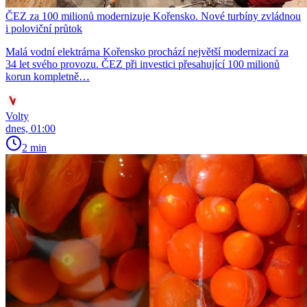
ČEZ za 100 milionů modernizuje Kořensko. Nové turbíny zvládnou
i poloviční průtok
Malá vodní elektrárna Kořensko prochází největší modernizací za
34 let svého provozu. ČEZ při investici přesahující 100 milionů
korun kompletně…
Volty
dnes, 01:00
2 min