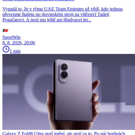
Vypadá to, že v týmu UAE Team Emirates už vědí, kdo jednou
převezme štafetu po slovinském stroji na vítězství Tadeji
Pogačarovi. A není mu ještě ani třiadvacet let...
SportWin
8. 8. 2026, 20:06
1 min
Galaxy Z Fold8 Ultra stojí jmění, ale stojí za to. Po pár hodinách