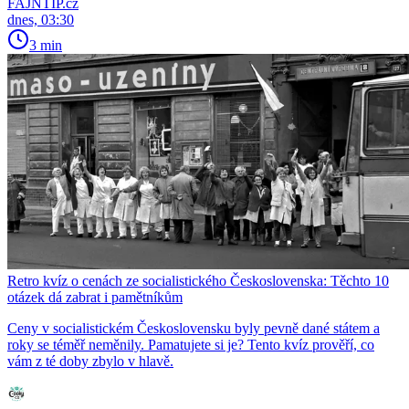
FAJNTIP.cz
dnes, 03:30
3 min
Retro kvíz o cenách ze socialistického Československa: Těchto 10
otázek dá zabrat i pamětníkům
Ceny v socialistickém Československu byly pevně dané státem a
roky se téměř neměnily. Pamatujete si je? Tento kvíz prověří, co
vám z té doby zbylo v hlavě.