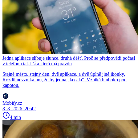
Jedna aplikace slibuje slunce, druhá déšť. Proč se předpovědi počasí
v telefonu tak liší a která má pravdu
Stejné město, stejný den, dvě aplikace, a dvě úplně jiné ikonky.
Rozdíl nevzniká tím, že by jedna „kecala“. Vzniká hluboko pod
kapotou.
Mobify.cz
8. 8. 2026, 20:42
4 min