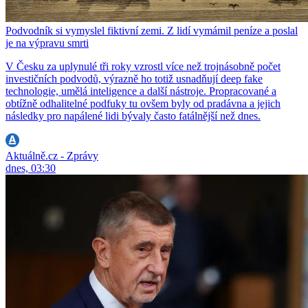
Podvodník si vymyslel fiktivní zemi. Z lidí vymámil peníze a poslal
je na výpravu smrti
V Česku za uplynulé tři roky vzrostl více než trojnásobně počet
investičních podvodů, výrazně ho totiž usnadňují deep fake
technologie, umělá inteligence a další nástroje. Propracované a
obtížně odhalitelné podfuky tu ovšem byly od pradávna a jejich
následky pro napálené lidi bývaly často fatálnější než dnes.
Aktuálně.cz - Zprávy
dnes, 03:30