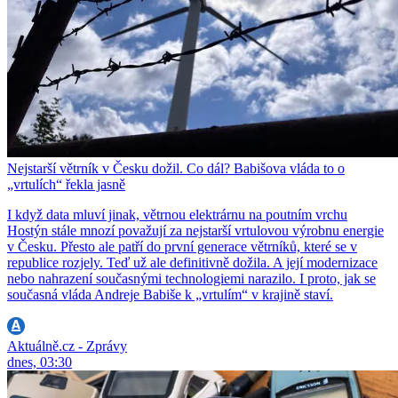
Nejstarší větrník v Česku dožil. Co dál? Babišova vláda to o
„vrtulích“ řekla jasně
I když data mluví jinak, větrnou elektrárnu na poutním vrchu
Hostýn stále mnozí považují za nejstarší vrtulovou výrobnu energie
v Česku. Přesto ale patří do první generace větrníků, které se v
republice rozjely. Teď už ale definitivně dožila. A její modernizace
nebo nahrazení současnými technologiemi narazilo. I proto, jak se
současná vláda Andreje Babiše k „vrtulím“ v krajině staví.
Aktuálně.cz - Zprávy
dnes, 03:30