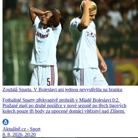
Zoufalá Sparta. V Boleslavi ani jednou nevystřelila na branku
Fotbalisté Sparty překvapivě prohráli v Mladé Boleslavi 0:2.
Pražané mají po druhé porážce v nové sezoně po třech ligových
kolech pouze tři body za upocené domácí vítězství nad Zlínem.
Aktuálně.cz - Sport
8. 8. 2026, 20:20