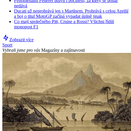
Fenomenální Federer udivil i počinem, za který se pohár
nedává
Ducati už neprohrává jen s Martínem. Prohrává s celou Aprilií
a boj o titul MotoGP začíná vypadat úplně jinak
Co mají společného Pitt, Cruise a Rossi? Všichni řídili
monopost F1
Zobrazit více
Sport
Vybrali jsme pro vás
Magazíny a zajímavosti