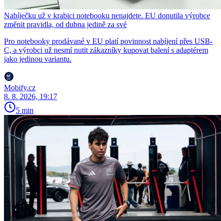
Nabíječku už v krabici notebooku nenajdete. EU donutila výrobce
změnit pravidla, od dubna jedině za své
Pro notebooky prodávané v EU platí povinnost nabíjení přes USB-
C, a výrobci už nesmí nutit zákazníky kupovat balení s adaptérem
jako jedinou variantu.
Mobify.cz
8. 8. 2026, 19:17
5 min