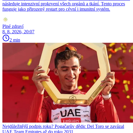
následuje intenzivní prokrvení všech orgánů a tkání. Tento proces
funguje jako přirozený restart pro cévní i imunitní systém.
Plné zdraví
8. 8. 2026, 20:07
2 min
Nejdůležitější podpis roku? Pogačarův dědic Del Toro se zavázal
UAE Team Emirates až do roku 2031