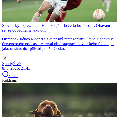
Slovenský reprezentant Hancko pálí do českého fotbalu: Obávám
se, že dopadneme jako oni
Obránce Atlética Madrid a slovenský reprezentant Dávid Hancko v
červencovém podcastu varoval před stagnací slovenského fotbalu, a
jako odstrašující příklad použil Česko.
SportyŽivě
8. 8. 2026, 21:43
3 min
Reklama