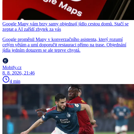
Google Mapy vám brzy samy objednají jídlo cestou domů. Stačí se
zeptat a AI zařídí zbytek za vás
Google proměnil Mapy v konverzačního asistenta, který rozumí
celým větám a umí doporučit restauraci přímo na trase. Objednání
jídla jedním dotazem se ale teprve chystá.
Mobify.cz
8. 8. 2026, 21:46
4 min