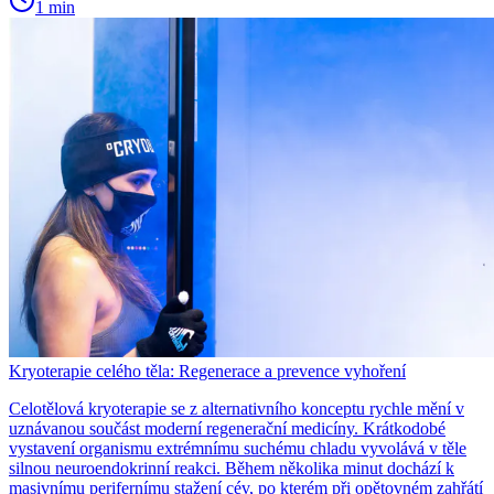
1 min
Kryoterapie celého těla: Regenerace a prevence vyhoření
Celotělová kryoterapie se z alternativního konceptu rychle mění v
uznávanou součást moderní regenerační medicíny. Krátkodobé
vystavení organismu extrémnímu suchému chladu vyvolává v těle
silnou neuroendokrinní reakci. Během několika minut dochází k
masivnímu perifernímu stažení cév, po kterém při opětovném zahřátí