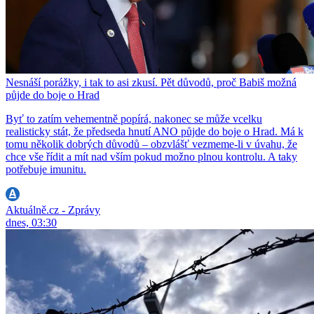
Nesnáší porážky, i tak to asi zkusí. Pět důvodů, proč Babiš možná
půjde do boje o Hrad
Byť to zatím vehementně popírá, nakonec se může vcelku
realisticky stát, že předseda hnutí ANO půjde do boje o Hrad. Má k
tomu několik dobrých důvodů – obzvlášť vezmeme-li v úvahu, že
chce vše řídit a mít nad vším pokud možno plnou kontrolu. A taky
potřebuje imunitu.
Aktuálně.cz - Zprávy
dnes, 03:30