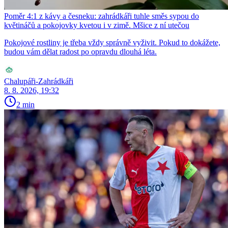
Poměr 4:1 z kávy a česneku: zahrádkáři tuhle směs sypou do
květináčů a pokojovky kvetou i v zimě. Mšice z ní utečou
Pokojové rostliny je třeba vždy správně vyživit. Pokud to dokážete,
budou vám dělat radost po opravdu dlouhá léta.
Chalupáři-Zahrádkáři
8. 8. 2026, 19:32
2 min