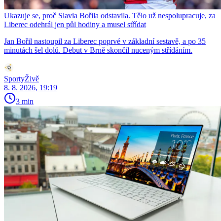
Ukazuje se, proč Slavia Bořila odstavila. Tělo už nespolupracuje, za
Liberec odehrál jen půl hodiny a musel střídat
Jan Bořil nastoupil za Liberec poprvé v základní sestavě, a po 35
minutách šel dolů. Debut v Brně skončil nuceným střídáním.
SportyŽivě
8. 8. 2026, 19:19
3 min