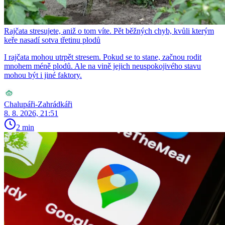
Rajčata stresujete, aniž o tom víte. Pět běžných chyb, kvůli kterým
keře nasadí sotva třetinu plodů
I rajčata mohou utrpět stresem. Pokud se to stane, začnou rodit
mnohem méně plodů. Ale na vině jejich neuspokojivého stavu
mohou být i jiné faktory.
Chalupáři-Zahrádkáři
8. 8. 2026, 21:51
2 min