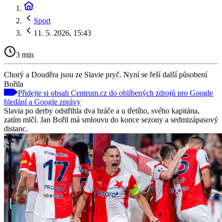
Sport
11. 5. 2026, 15:43
3 min
Chorý a Douděra jsou ze Slavie pryč. Nyní se řeší další působení
Bořila
Přidejte si obsah Centrum.cz do oblíbených zdrojů pro Google
hledání a Google zprávy
Slavia po derby odstřihla dva hráče a u třetího, svého kapitána,
zatím mlčí. Jan Bořil má smlouvu do konce sezony a sedmizápasový
distanc.