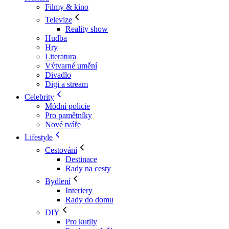
Filmy & kino
Televize
Reality show
Hudba
Hry
Literatura
Výtvarné umění
Divadlo
Digi a stream
Celebrity
Módní policie
Pro pamětníky
Nové tváře
Lifestyle
Cestování
Destinace
Rady na cesty
Bydlení
Interiery
Rady do domu
DIY
Pro kutily