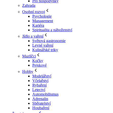
Pro hospodyňky
Zahrada
Osobní rozvoj
Psychologie
Management
Kariéra
Spiritualita a náboženství
Jídlo a vaření
Světová gastronomie
Levné vaření
Kulinářské triky
Mazlíčci
Kočky
Pejskové
Hobby
Modelářství
Včelařství
Rybaření
Letectví
Automobilismus
Adrenalin
Sběratelství
Houbaření