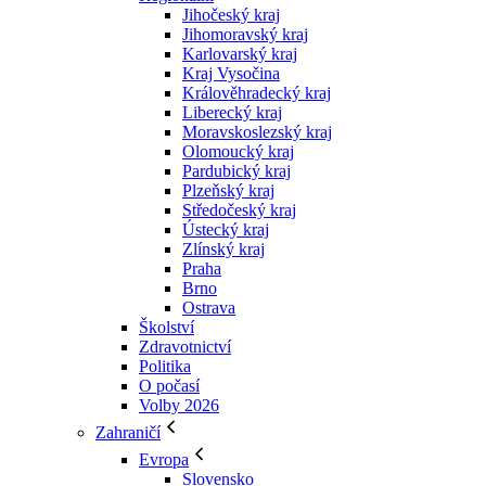
Jihočeský kraj
Jihomoravský kraj
Karlovarský kraj
Kraj Vysočina
Králověhradecký kraj
Liberecký kraj
Moravskoslezský kraj
Olomoucký kraj
Pardubický kraj
Plzeňský kraj
Středočeský kraj
Ústecký kraj
Zlínský kraj
Praha
Brno
Ostrava
Školství
Zdravotnictví
Politika
O počasí
Volby 2026
Zahraničí
Evropa
Slovensko