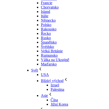
Francie
Chorvatsko
Island
Itálie
Německo
Polsko
Rakousko
Řecko
Rusko
Španělsko
Švédsko
Velká Británie
Rumunsko
Válka na Ukrajině
Maďarsko
Svět
USA
Blízký východ
Izrael
Palestina
Asie
Čína
Jižní Korea