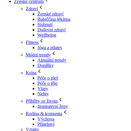
Ženské centrum
Zdraví
Ženské zdraví
Babiččina lékárna
Hubnutí
Duševní zdraví
Wellbeing
Fitness
Jóga a pilates
Módní trendy
Aktuální trendy
Doplňky
Krása
Péče o pleť
Péče o tělo
Vlasy
Nehty
Příběhy ze života
Inspirativní ženy
Rodina & komunita
Výchova
Přátelství
Vztahy