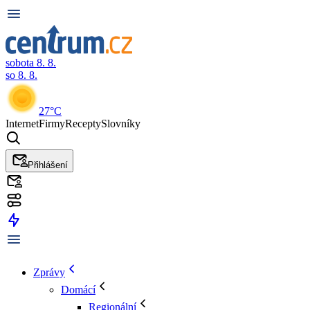
sobota 8. 8.
so 8. 8.
27°C
Internet
Firmy
Recepty
Slovníky
Přihlášení
Zprávy
Domácí
Regionální