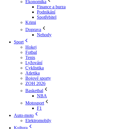
Ekonomika
Finance a burza
Podnikání
Spotřebitel
Krimi
Doprava
Nehody
Sport
Hokej
Fotbal
Tenis
Lyžování
Cyklistika
Atletika
Bojové sporty
ZOH 2026
Basketbal
NBA
Motosport
F1
Auto-moto
Elektromobily
Kultura