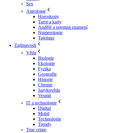
Sex
Astrologie
Horoskopy
Tarot a karty
Andělé a tajemná znamení
Numerologie
Tajemno
Zajímavosti
Věda
Biologie
Ekologie
Fyzika
Geografie
Historie
Chemie
Jazykověda
Vesmír
IT a technologie
Digital
Mobil
Technologie
Trendy
True crime