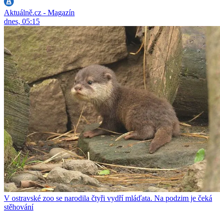
Aktuálně.cz - Magazín
dnes, 05:15
V ostravské zoo se narodila čtyři vydří mláďata. Na podzim je čeká
stěhování