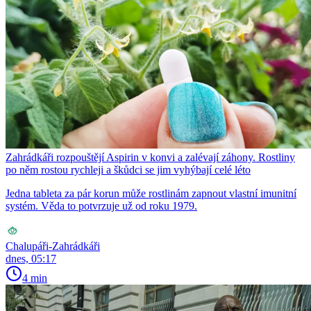
Zahrádkáři rozpouštějí Aspirin v konvi a zalévají záhony. Rostliny
po něm rostou rychleji a škůdci se jim vyhýbají celé léto
Jedna tableta za pár korun může rostlinám zapnout vlastní imunitní
systém. Věda to potvrzuje už od roku 1979.
Chalupáři-Zahrádkáři
dnes, 05:17
4 min