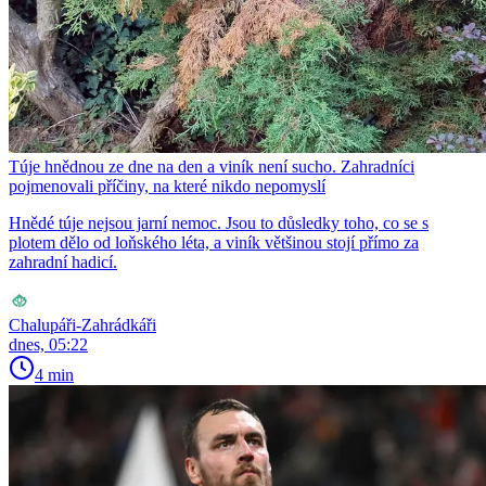
Túje hnědnou ze dne na den a viník není sucho. Zahradníci
pojmenovali příčiny, na které nikdo nepomyslí
Hnědé túje nejsou jarní nemoc. Jsou to důsledky toho, co se s
plotem dělo od loňského léta, a viník většinou stojí přímo za
zahradní hadicí.
Chalupáři-Zahrádkáři
dnes, 05:22
4 min