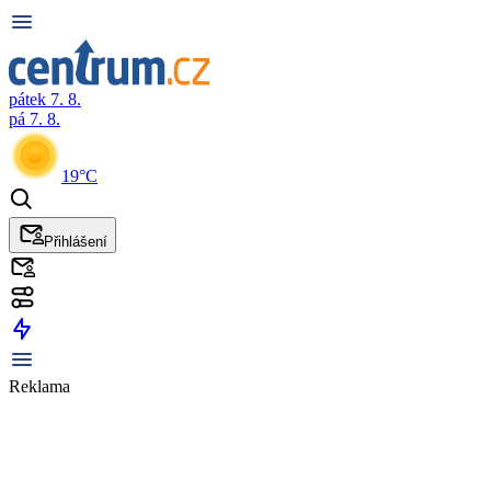
pátek 7. 8.
pá 7. 8.
19°C
Přihlášení
Reklama