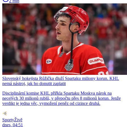
2 min
Slovenský hokejista Růžička dluží Spartaku miliony korun. KHL
nemá nástroj, jak ho donutit zaplatit
Disciplinární komise KHL přiřkla Spartaku Moskva nárok na
necelých 30 milionů rublů, v přepočtu přes 8 milionů korun. Jenže
verdikt je jedna věc, vymožení peněz od cizince druhá.
SportyŽivě
dnes, 04:51