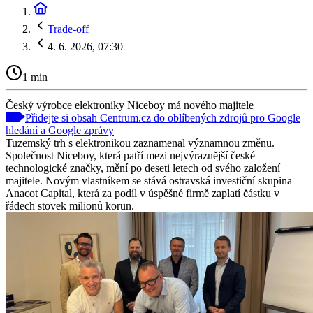
Trade-off
4. 6. 2026, 07:30
1 min
Český výrobce elektroniky Niceboy má nového majitele
Přidejte si obsah Centrum.cz do oblíbených zdrojů pro Google
hledání a Google zprávy
Tuzemský trh s elektronikou zaznamenal významnou změnu.
Společnost Niceboy, která patří mezi nejvýraznější české
technologické značky, mění po deseti letech od svého založení
majitele. Novým vlastníkem se stává ostravská investiční skupina
Anacot Capital, která za podíl v úspěšné firmě zaplatí částku v
řádech stovek milionů korun.