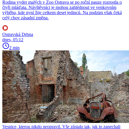
Rodina vyder malých v Zoo Ostrava se po roční pauze rozrostla o
čtyři mláďata. Návštěvníci je mohou zahlédnout ve venkovním
výběhu, kde nyní žije celkem deset jedinců. Na podzim však čeká
celý chov zásadní změna.
Ostravská Drbna
dnes, 05:12
2 min
Vesnice, kterou nikdo neopravil. Vše zůstalo tak, jak to zanechali