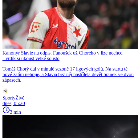
Kanonýr Slavie na odpis. Fanoušek už Chorého v lize nechce,
Tvrdík si ukousl velké sousto
Tomáš Chorý dal v minulé sezoně 17 ligových gólů. Na startu té
nové zatím nehraje, a Slavia bez něj nastřílela devět branek ve dvou
zápasech.
SportyŽivě
dnes, 05:20
3 min