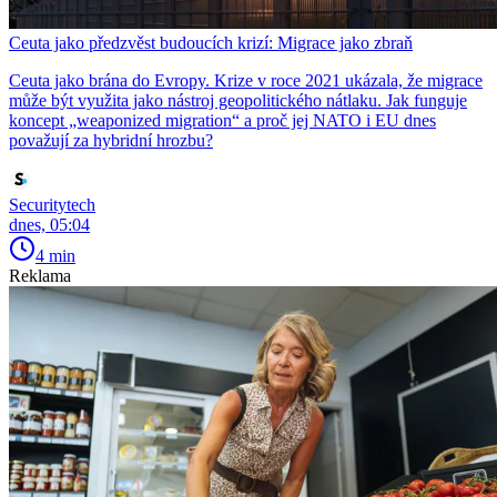
Ceuta jako předzvěst budoucích krizí: Migrace jako zbraň
Ceuta jako brána do Evropy. Krize v roce 2021 ukázala, že migrace
může být využita jako nástroj geopolitického nátlaku. Jak funguje
koncept „weaponized migration“ a proč jej NATO i EU dnes
považují za hybridní hrozbu?
Securitytech
dnes, 05:04
4 min
Reklama