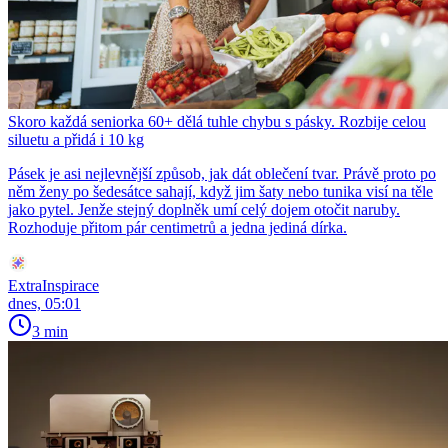
Skoro každá seniorka 60+ dělá tuhle chybu s pásky. Rozbije celou
siluetu a přidá i 10 kg
Pásek je asi nejlevnější způsob, jak dát oblečení tvar. Právě proto po
něm ženy po šedesátce sahají, když jim šaty nebo tunika visí na těle
jako pytel. Jenže stejný doplněk umí celý dojem otočit naruby.
Rozhoduje přitom pár centimetrů a jedna jediná dírka.
ExtraInspirace
dnes, 05:01
3 min