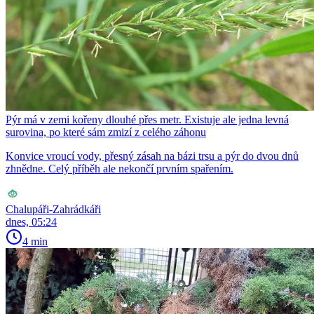
Pýr má v zemi kořeny dlouhé přes metr. Existuje ale jedna levná
surovina, po které sám zmizí z celého záhonu
Konvice vroucí vody, přesný zásah na bázi trsu a pýr do dvou dnů
zhnědne. Celý příběh ale nekončí prvním spařením.
Chalupáři-Zahrádkáři
dnes, 05:24
4 min