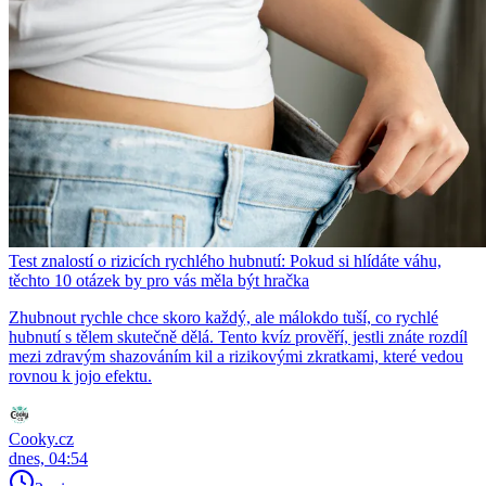
Test znalostí o rizicích rychlého hubnutí: Pokud si hlídáte váhu,
těchto 10 otázek by pro vás měla být hračka
Zhubnout rychle chce skoro každý, ale málokdo tuší, co rychlé
hubnutí s tělem skutečně dělá. Tento kvíz prověří, jestli znáte rozdíl
mezi zdravým shazováním kil a rizikovými zkratkami, které vedou
rovnou k jojo efektu.
Cooky.cz
dnes, 04:54