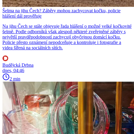
Šelma na jihu Čech? Záběry mohou zachycovat kočku, policie
hlášení dál prověřuje
Na jihu Čech se stále objevuje řada hlášení o možné velké kočkovité
šelmě. Podle odborníků však alespoň některé zveřejněné záběry s
největší pravděpodobností zachycují obyčejnou domácí kočku.
Policie přesto oznámení nepodceňuje a kontroluje i fotografie a
videa šířená na sociálních sítích.
Budějcká Drbna
dnes, 04:46
2 min