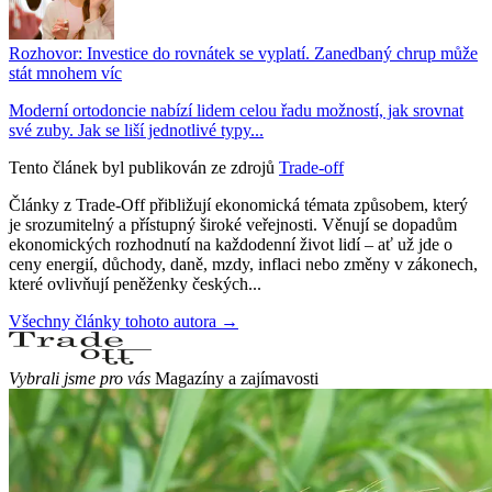
Rozhovor: Investice do rovnátek se vyplatí. Zanedbaný chrup může
stát mnohem víc
Moderní ortodoncie nabízí lidem celou řadu možností, jak srovnat
své zuby. Jak se liší jednotlivé typy...
Tento článek byl publikován ze zdrojů
Trade-off
Články z Trade-Off přibližují ekonomická témata způsobem, který
je srozumitelný a přístupný široké veřejnosti. Věnují se dopadům
ekonomických rozhodnutí na každodenní život lidí – ať už jde o
ceny energií, důchody, daně, mzdy, inflaci nebo změny v zákonech,
které ovlivňují peněženky českých...
Všechny články tohoto autora →
Vybrali jsme pro vás
Magazíny a zajímavosti