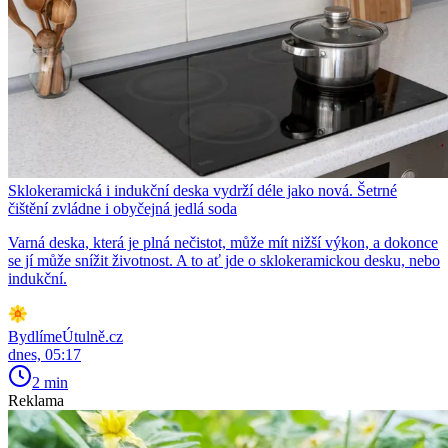
Sklokeramická i indukční deska vydrží déle jako nová. Šetrné
čištění zvládne i obyčejná jedlá soda
Varná deska, která je plná nečistot, může mít nižší výkon, a dokonce
se jí může snížit životnost. A to ať jde o sklokeramickou desku, nebo
indukční.
BydlímeÚtulně.cz
dnes, 05:17
2 min
Reklama