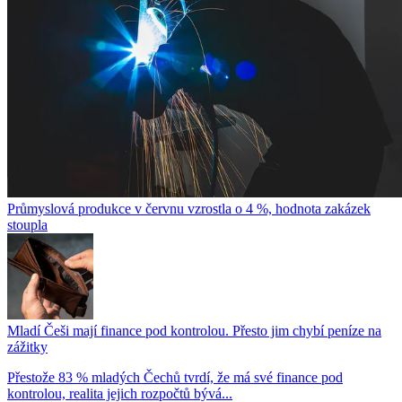
Průmyslová produkce v červnu vzrostla o 4 %, hodnota zakázek
stoupla
Mladí Češi mají finance pod kontrolou. Přesto jim chybí peníze na
zážitky
Přestože 83 % mladých Čechů tvrdí, že má své finance pod
kontrolou, realita jejich rozpočtů bývá...