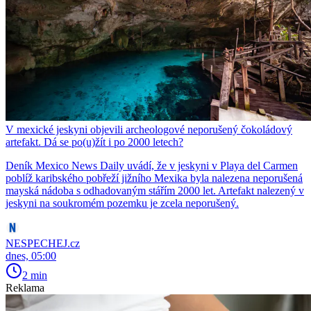
V mexické jeskyni objevili archeologové neporušený čokoládový
artefakt. Dá se po(u)žít i po 2000 letech?
Deník Mexico News Daily uvádí, že v jeskyni v Playa del Carmen
poblíž karibského pobřeží jižního Mexika byla nalezena neporušená
mayská nádoba s odhadovaným stářím 2000 let. Artefakt nalezený v
jeskyni na soukromém pozemku je zcela neporušený.
NESPECHEJ.cz
dnes, 05:00
2 min
Reklama