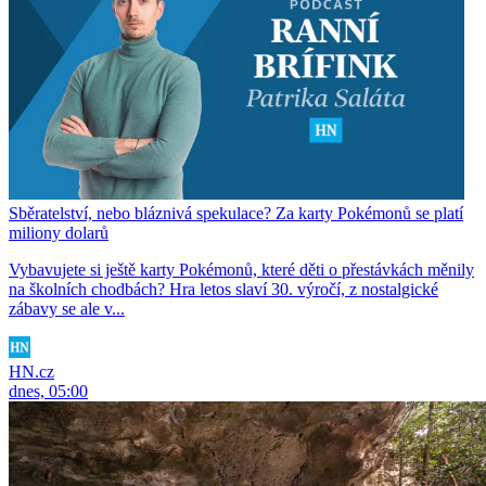
Sběratelství, nebo bláznivá spekulace? Za karty Pokémonů se platí
miliony dolarů
Vybavujete si ještě karty Pokémonů, které děti o přestávkách měnily
na školních chodbách? Hra letos slaví 30. výročí, z nostalgické
zábavy se ale v...
HN.cz
dnes, 05:00