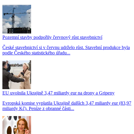
Pozemní stavby podpořily červnový růst stavebnictví
České stavebnictví si v červnu udrželo růst. Stavební produkce byla
podle Českého statistického úřadu...
EU uvolnila Ukrajině 3,47 miliardy eur na drony a Gripeny
Evropská komise vyplatila Ukrajině dalších 3,47 miliardy eur (83,97
miliardy Kč). Peníze z obranné části...