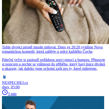
Tuhle dvojici prostě musíte milovat. Dnes ve 20:20 vytáhne Nova
romantickou komedii, která zahřeje u srdce každého Čecha
Páteční večer si zaslouží pořádnou porci emocí a humoru. Připravte
si popcorn a nechte se vtáhnout do příběhu, který baví tisíce diváků
a ukazuje, jak daleko jsme ochotni zajít pro ty, které milujeme.
NESPECHEJ.cz
dnes, 05:00
3 min