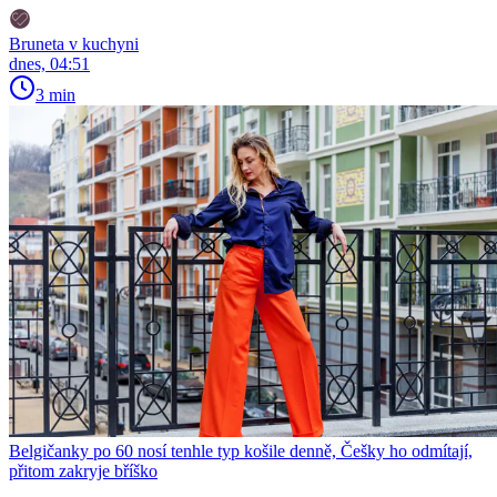
Bruneta v kuchyni
dnes, 04:51
3 min
Belgičanky po 60 nosí tenhle typ košile denně, Češky ho odmítají,
přitom zakryje bříško