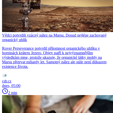
Vědci potvrdili vzácný nález na Marsu. Dosud nejlépe zachovaný
organický uhlík
Rover Perseverance potvrdil přítomnost organického uhlíku v
horninách kráteru Jezero. Objev patří k nejvýznamnějším
výsledkům mise, protože ukazuje, že organické látky mohly na
Marsu přetrvat miliardy let. Samotný nález ale stále není důkazem
existence života.
cdr.cz
dnes, 05:00
2 min