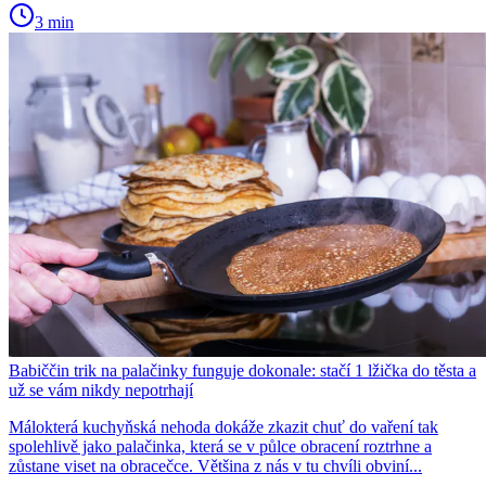
3 min
Babiččin trik na palačinky funguje dokonale: stačí 1 lžička do těsta a
už se vám nikdy nepotrhají
Málokterá kuchyňská nehoda dokáže zkazit chuť do vaření tak
spolehlivě jako palačinka, která se v půlce obracení roztrhne a
zůstane viset na obracečce. Většina z nás v tu chvíli obviní...