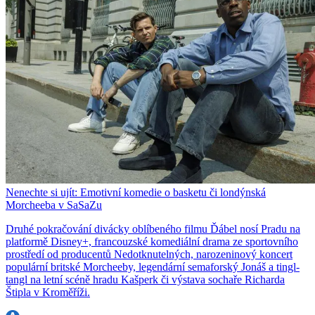
Nenechte si ujít: Emotivní komedie o basketu či londýnská
Morcheeba v SaSaZu
Druhé pokračování divácky oblíbeného filmu Ďábel nosí Pradu na
platformě Disney+, francouzské komediální drama ze sportovního
prostředí od producentů Nedotknutelných, narozeninový koncert
populární britské Morcheeby, legendární semaforský Jonáš a tingl-
tangl na letní scéně hradu Kašperk či výstava sochaře Richarda
Štipla v Kroměříži.