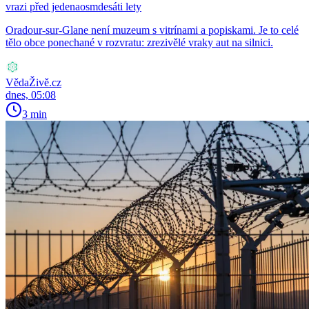
vrazi před jedenaosmdesáti lety
Oradour-sur-Glane není muzeum s vitrínami a popiskami. Je to celé
tělo obce ponechané v rozvratu: zrezivělé vraky aut na silnici.
VědaŽivě.cz
dnes, 05:08
3 min