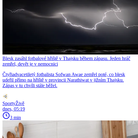
Blesk zasáhl fotbalové hřiště v Thajsku během zápasu. Jeden hráč
zemřel, devět je v nemocnici
Čtyřiadvacetiletý fotbalista Sofwan Awae zemřel poté, co blesk
udeřil přímo na hřiště v provincii Narathiwat v jižním Thajsku.
Zápas v tu chvíli stále běžel.
SportyŽivě
dnes, 05:19
3 min