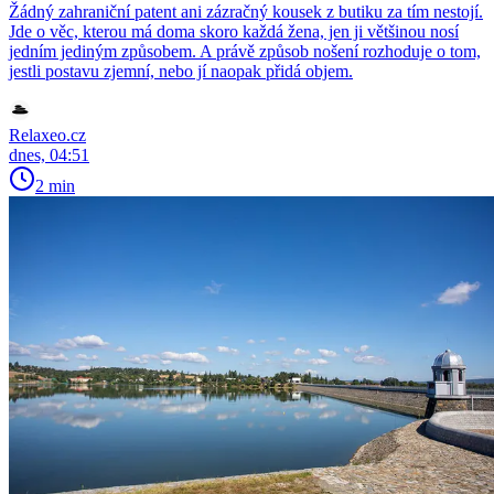
Žádný zahraniční patent ani zázračný kousek z butiku za tím nestojí.
Jde o věc, kterou má doma skoro každá žena, jen ji většinou nosí
jedním jediným způsobem. A právě způsob nošení rozhoduje o tom,
jestli postavu zjemní, nebo jí naopak přidá objem.
Relaxeo.cz
dnes, 04:51
2 min