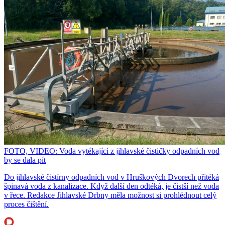
FOTO, VIDEO: Voda vytékající z jihlavské čističky odpadních vod
by se dala pít
Do jihlavské čistírny odpadních vod v Hruškových Dvorech přitéká
špinavá voda z kanalizace. Když další den odtéká, je čistší než voda
v řece. Redakce Jihlavské Drbny měla možnost si prohlédnout celý
proces čištění.