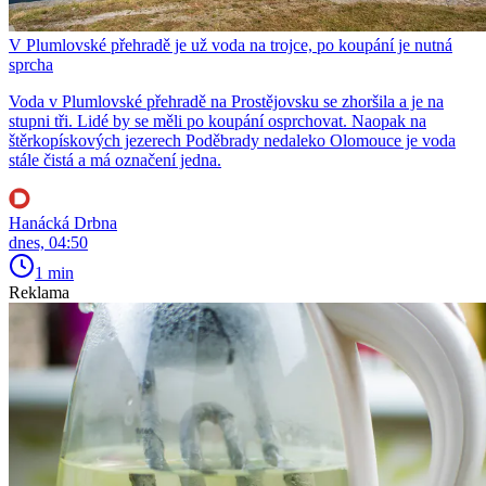
V Plumlovské přehradě je už voda na trojce, po koupání je nutná
sprcha
Voda v Plumlovské přehradě na Prostějovsku se zhoršila a je na
stupni tři. Lidé by se měli po koupání osprchovat. Naopak na
štěrkopískových jezerech Poděbrady nedaleko Olomouce je voda
stále čistá a má označení jedna.
Hanácká Drbna
dnes, 04:50
1 min
Reklama