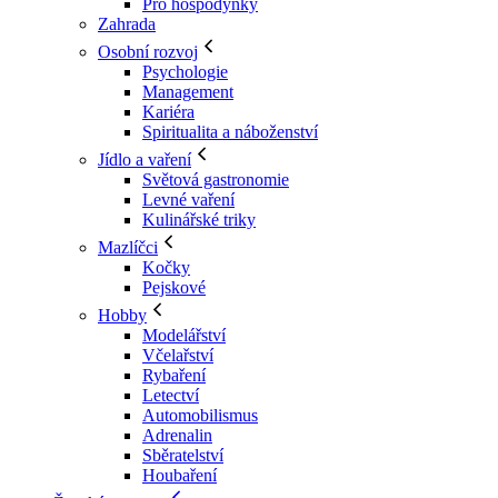
Pro hospodyňky
Zahrada
Osobní rozvoj
Psychologie
Management
Kariéra
Spiritualita a náboženství
Jídlo a vaření
Světová gastronomie
Levné vaření
Kulinářské triky
Mazlíčci
Kočky
Pejskové
Hobby
Modelářství
Včelařství
Rybaření
Letectví
Automobilismus
Adrenalin
Sběratelství
Houbaření