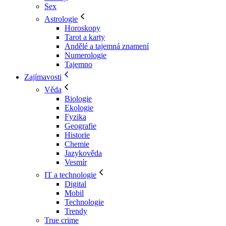
Sex
Astrologie
Horoskopy
Tarot a karty
Andělé a tajemná znamení
Numerologie
Tajemno
Zajímavosti
Věda
Biologie
Ekologie
Fyzika
Geografie
Historie
Chemie
Jazykověda
Vesmír
IT a technologie
Digital
Mobil
Technologie
Trendy
True crime