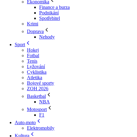
Ekonomika
Finance a burza
Podnikání
Spotřebitel
Krimi
Doprava
Nehody
Sport
Hokej
Fotbal
Tenis
Lyžování
Cyklistika
Atletika
Bojové sporty
ZOH 2026
Basketbal
NBA
Motosport
F1
Auto-moto
Elektromobily
Kultura