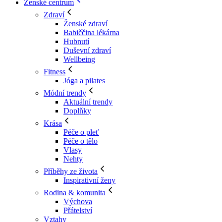
Ženské centrum
Zdraví
Ženské zdraví
Babiččina lékárna
Hubnutí
Duševní zdraví
Wellbeing
Fitness
Jóga a pilates
Módní trendy
Aktuální trendy
Doplňky
Krása
Péče o pleť
Péče o tělo
Vlasy
Nehty
Příběhy ze života
Inspirativní ženy
Rodina & komunita
Výchova
Přátelství
Vztahy