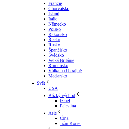
Francie
Chorvatsko
Island
Itálie
Německo
Polsko
Rakousko
Řecko
Rusko
Španělsko
Švédsko
Velká Británie
Rumunsko
Válka na Ukrajině
Maďarsko
Svět
USA
Blízký východ
Izrael
Palestina
Asie
Čína
Jižní Korea