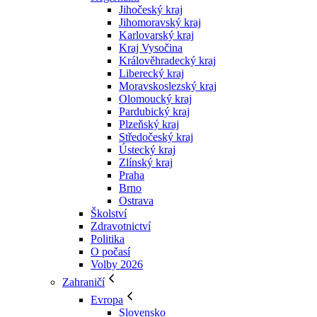
Jihočeský kraj
Jihomoravský kraj
Karlovarský kraj
Kraj Vysočina
Králověhradecký kraj
Liberecký kraj
Moravskoslezský kraj
Olomoucký kraj
Pardubický kraj
Plzeňský kraj
Středočeský kraj
Ústecký kraj
Zlínský kraj
Praha
Brno
Ostrava
Školství
Zdravotnictví
Politika
O počasí
Volby 2026
Zahraničí
Evropa
Slovensko