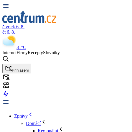
čtvrtek 6. 8.
čt 6. 8.
31°C
Internet
Firmy
Recepty
Slovníky
Přihlášení
Zprávy
Domácí
Regionální