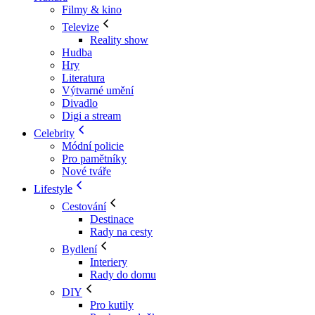
Filmy & kino
Televize
Reality show
Hudba
Hry
Literatura
Výtvarné umění
Divadlo
Digi a stream
Celebrity
Módní policie
Pro pamětníky
Nové tváře
Lifestyle
Cestování
Destinace
Rady na cesty
Bydlení
Interiery
Rady do domu
DIY
Pro kutily