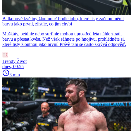
Balkonové květiny žloutnou? Podle toho, které listy začnou měnit
barvu jako první, zjistíte, co jim chybí
Muškáty, petúnie nebo surfinie mohou uprostřed léta náhle ztratit
barvu a přestat kvést. Než však sáhnete po hnojivu, prohlédněte si,
které listy žloutnou jako první. Právě tam se často skrývá odpověď.
Trendy Život
dnes, 09:55
3 min