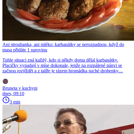
Ani strouhanka, ani mléko: karbanátky se nerozpadnou, když do
masa přidáte 1 surovinu
Tuhle situaci zná každý, kdo si někdy doma dělal karbanátky.
Placičky vypadají v míse dokonale, jenže na rozpálené pánvi se
začnou rozjíždět a z talíře je rázem hromádka suché drobenky....
Bruneta v kuchyni
dnes, 09:10
3 min