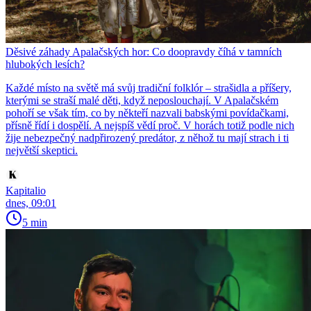
Děsivé záhady Apalačských hor: Co doopravdy číhá v tamních
hlubokých lesích?
Každé místo na světě má svůj tradiční folklór – strašidla a příšery,
kterými se straší malé děti, když neposlouchají. V Apalačském
pohoří se však tím, co by někteří nazvali babskými povídačkami,
přísně řídí i dospělí. A nejspíš vědí proč. V horách totiž podle nich
žije nebezpečný nadpřirozený predátor, z něhož tu mají strach i ti
největší skeptici.
Kapitalio
dnes, 09:01
5 min