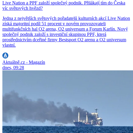
Live Nation a PPF založí společný podnik. Přilákají tím do Česka
víc světových hvězd?
Jedna z největších světových pořadatelů kulturních akcí Live Nation
získá majoritní podíl 51 procent v novém provozovateli
multifunkčních hal O2 arena, O2 universum a Forum Karlín. Nový
společný podnik založí s investiční skupinou PPF, která
prostřednictvím dceřiné firmy Bestsport O2 arenu a O2 universum
vlastní.
Aktuálně.cz - Magazín
dnes, 09:28