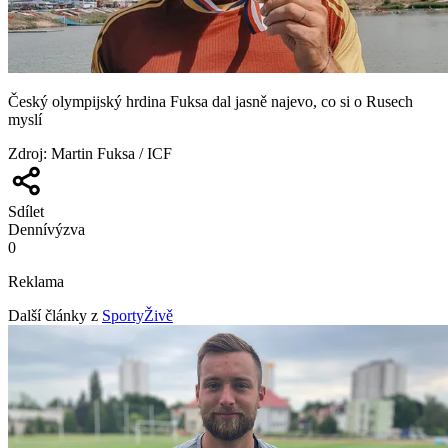
Český olympijský hrdina Fuksa dal jasně najevo, co si o Rusech
myslí
Zdroj
:
Martin Fuksa / ICF
Sdílet
Denní
výzva
0
Reklama
Další články z
SportyŽivě