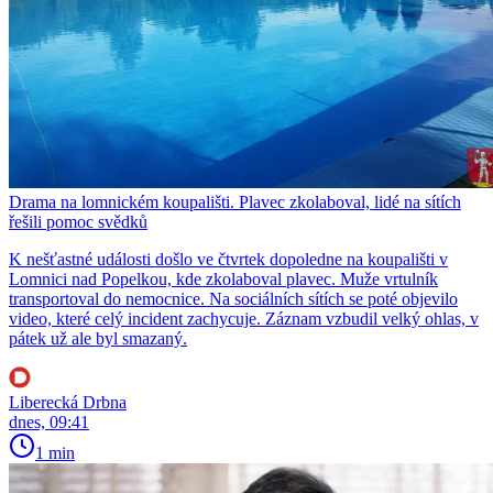
Drama na lomnickém koupališti. Plavec zkolaboval, lidé na sítích
řešili pomoc svědků
K nešťastné události došlo ve čtvrtek dopoledne na koupališti v
Lomnici nad Popelkou, kde zkolaboval plavec. Muže vrtulník
transportoval do nemocnice. Na sociálních sítích se poté objevilo
video, které celý incident zachycuje. Záznam vzbudil velký ohlas, v
pátek už ale byl smazaný.
Liberecká Drbna
dnes, 09:41
1 min