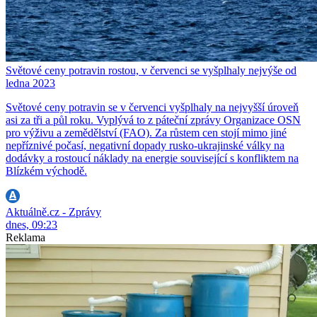
Světové ceny potravin rostou, v červenci se vyšplhaly nejvýše od
ledna 2023
Světové ceny potravin se v červenci vyšplhaly na nejvyšší úroveň
asi za tři a půl roku. Vyplývá to z páteční zprávy Organizace OSN
pro výživu a zemědělství (FAO). Za růstem cen stojí mimo jiné
nepříznivé počasí, negativní dopady rusko-ukrajinské války na
dodávky a rostoucí náklady na energie související s konfliktem na
Blízkém východě.
Aktuálně.cz - Zprávy
dnes, 09:23
Reklama