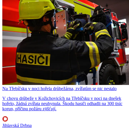
Na Třebíčsku v noci hořela drůbežárna, zvířatům se nic nestalo
V chovu drůbeže v Kožichovicích na Třebíčsku v noci na dnešek
hořelo, žádná zvířata neuhynula. Škodu hasiči odhadli na 300 tisíc
korun, příčinu požáru zjišťují.
Jihlavská Drbna