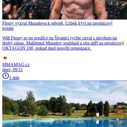
Fleury vyzval Muradova k odvetě. Uzbek kývl na prosincový
termín
Will Fleury se po porážce na Štvanici rychle ozval s návrhem na
druhý zápas. Makhmud Muradov souhlasil a oba míří na prosincový
OKTAGON 100, pokud duel posvětí organizace.
MMAMAG.cz
dnes, 09:51
1 min