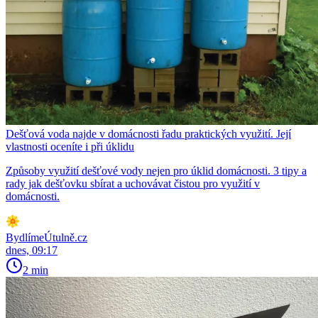
Dešťová voda najde v domácnosti řadu praktických využití. Její
vlastnosti oceníte i při úklidu
Způsoby využití dešťové vody nejen pro úklid domácnosti. 3 tipy a
rady jak dešťovku sbírat a uchovávat čistou pro využití v
domácnosti.
BydlímeÚtulně.cz
dnes, 09:17
2 min