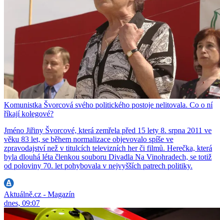
Komunistka Švorcová svého politického postoje nelitovala. Co o ní
říkají kolegové?
Jméno Jiřiny Švorcové, která zemřela před 15 lety 8. srpna 2011 ve
věku 83 let, se během normalizace objevovalo spíše ve
zpravodajství než v titulcích televizních her či filmů. Herečka, která
byla dlouhá léta členkou souboru Divadla Na Vinohradech, se totiž
od poloviny 70. let pohybovala v nejvyšších patrech politiky.
Aktuálně.cz - Magazín
dnes, 09:07