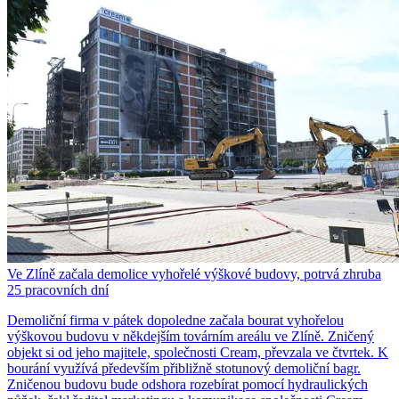
Ve Zlíně začala demolice vyhořelé výškové budovy, potrvá zhruba
25 pracovních dní
Demoliční firma v pátek dopoledne začala bourat vyhořelou
výškovou budovu v někdejším továrním areálu ve Zlíně. Zničený
objekt si od jeho majitele, společnosti Cream, převzala ve čtvrtek. K
bourání využívá především přibližně stotunový demoliční bagr.
Zničenou budovu bude odshora rozebírat pomocí hydraulických