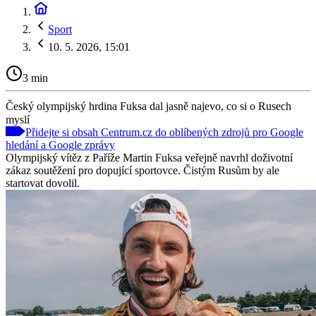
Sport
10. 5. 2026, 15:01
3 min
Český olympijský hrdina Fuksa dal jasně najevo, co si o Rusech
myslí
Přidejte si obsah Centrum.cz do oblíbených zdrojů pro Google
hledání a Google zprávy
Olympijský vítěz z Paříže Martin Fuksa veřejně navrhl doživotní
zákaz soutěžení pro dopující sportovce. Čistým Rusům by ale
startovat dovolil.