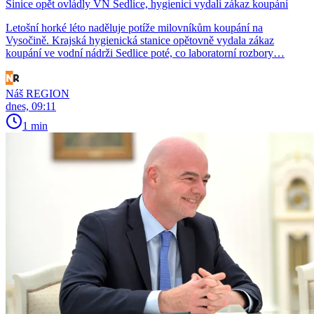
Sinice opět ovládly VN Sedlice, hygienici vydali zákaz koupání
Letošní horké léto naděluje potíže milovníkům koupání na
Vysočině. Krajská hygienická stanice opětovně vydala zákaz
koupání ve vodní nádrži Sedlice poté, co laboratorní rozbory…
Náš REGION
dnes, 09:11
1 min