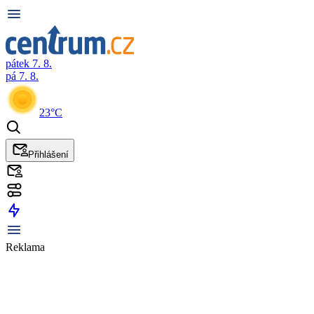
pátek 7. 8.
pá 7. 8.
23°C
Přihlášení
Reklama