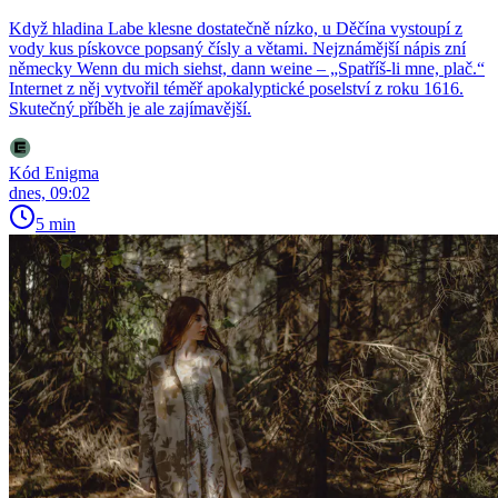
Když hladina Labe klesne dostatečně nízko, u Děčína vystoupí z
vody kus pískovce popsaný čísly a větami. Nejznámější nápis zní
německy Wenn du mich siehst, dann weine – „Spatříš-li mne, plač.“
Internet z něj vytvořil téměř apokalyptické poselství z roku 1616.
Skutečný příběh je ale zajímavější.
Kód Enigma
dnes, 09:02
5 min