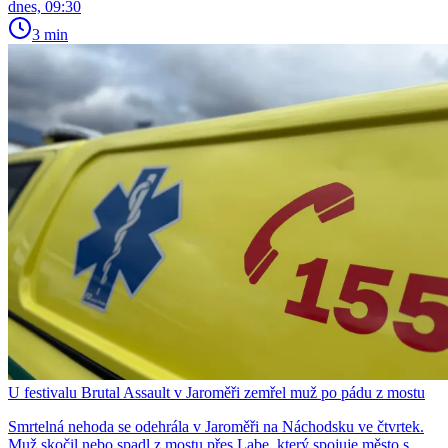
dnes, 09:30
3 min
U festivalu Brutal Assault v Jaroměři zemřel muž po pádu z mostu
Smrtelná nehoda se odehrála v Jaroměři na Náchodsku ve čtvrtek.
Muž skočil nebo spadl z mostu přes Labe, který spojuje město s