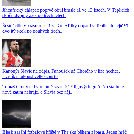
Jihoafrický chlapec poprvé obul brusle až ve 13 letech. V Teplicích
skočil dvojitý axel po třech letech
Šestnáctiletý krasobruslař z Jižní Afriky dopadl v Teplicích nejtěžší
dvojitý skok po pouhých třech...
Kanonýr Slavie na odpis. Fanoušek už Chorého v lize nechce,
Tvrdík si ukousl velké sousto
Tomáš Chorý dal v minulé sezoně 17 ligových gólů. Na startu té
nové zatím nehraje, a Slavia bez něj...
Blesk zasáhl fotbalové hřiště v Thajsku během zápasu. Jeden hráč