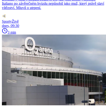
Italiano po závěrečném hvizdu nepůsobil jako muž, který právě slaví
vítězství. Mluvil o utrpení.
SportyŽivě
dnes, 09:30
3 min