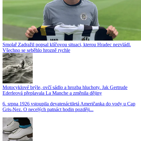
Smolař Zadražil popsal klíčovou situaci, kterou Hradec nezvládl.
Všechno se seběhlo hrozně rychle
Motocyklové brýle, ovčí sádlo a hrozba hluchoty. Jak Gertrude
Ederleová přeplavala La Manche a změnila dějiny
6. srpna 1926 vstoupila devatenáctiletá Američanka do vody u Cap
Gris-Nez. O necelých patnáct hodin později...