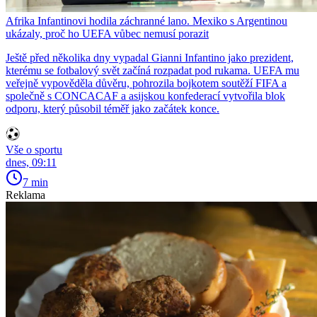
Afrika Infantinovi hodila záchranné lano. Mexiko s Argentinou
ukázaly, proč ho UEFA vůbec nemusí porazit
Ještě před několika dny vypadal Gianni Infantino jako prezident,
kterému se fotbalový svět začíná rozpadat pod rukama. UEFA mu
veřejně vypověděla důvěru, pohrozila bojkotem soutěží FIFA a
společně s CONCACAF a asijskou konfederací vytvořila blok
odporu, který působil téměř jako začátek konce.
Vše o sportu
dnes, 09:11
7 min
Reklama