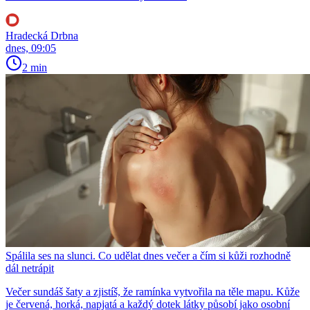
Hradecká Drbna
dnes, 09:05
2 min
Spálila ses na slunci. Co udělat dnes večer a čím si kůži rozhodně
dál netrápit
Večer sundáš šaty a zjistíš, že ramínka vytvořila na těle mapu. Kůže
je červená, horká, napjatá a každý dotek látky působí jako osobní