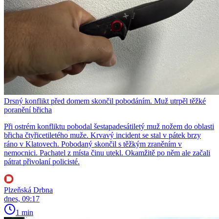
Drsný konflikt před domem skončil pobodáním. Muž utrpěl těžké
poranění břicha
Při ostrém konfliktu pobodal šestapadesátiletý muž nožem do oblasti
břicha čtyřicetiletého muže. Krvavý incident se stal v pátek brzy
ráno v Klatovech. Pobodaný skončil s těžkým zraněním v
nemocnici. Pachatel z místa činu utekl. Okamžitě po něm ale začali
pátrat přivolaní policisté.
Plzeňská Drbna
dnes, 09:17
1 min