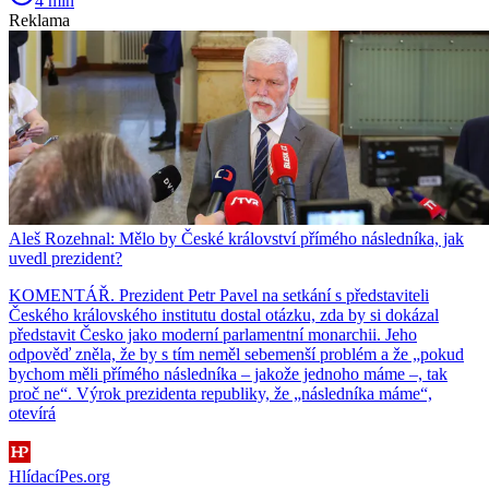
4 min
Reklama
Aleš Rozehnal: Mělo by České království přímého následníka, jak
uvedl prezident?
KOMENTÁŘ. Prezident Petr Pavel na setkání s představiteli
Českého královského institutu dostal otázku, zda by si dokázal
představit Česko jako moderní parlamentní monarchii. Jeho
odpověď zněla, že by s tím neměl sebemenší problém a že „pokud
bychom měli přímého následníka – jakože jednoho máme –, tak
proč ne“. Výrok prezidenta republiky, že „následníka máme“,
otevírá
HlídacíPes.org