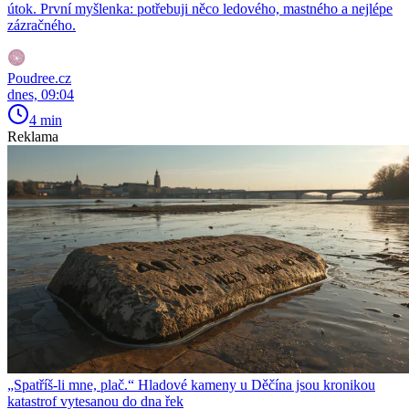
útok. První myšlenka: potřebuji něco ledového, mastného a nejlépe
zázračného.
Poudree.cz
dnes, 09:04
4 min
Reklama
„Spatříš-li mne, plač.“ Hladové kameny u Děčína jsou kronikou
katastrof vytesanou do dna řek