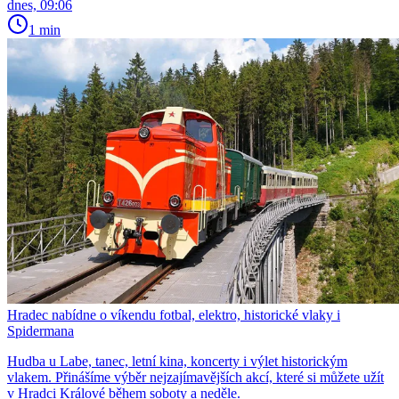
dnes, 09:06
1 min
Hradec nabídne o víkendu fotbal, elektro, historické vlaky i
Spidermana
Hudba u Labe, tanec, letní kina, koncerty i výlet historickým
vlakem. Přinášíme výběr nejzajímavějších akcí, které si můžete užít
v Hradci Králové během soboty a neděle.