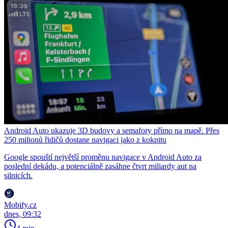
Android Auto ukazuje 3D budovy a semafory přímo na mapě. Přes
250 milionů řidičů dostane navigaci jako z kokpitu
Google spouští největší proměnu navigace v Android Auto za
poslední dekádu, a potenciálně zasáhne čtvrt miliardy aut na
silnicích.
Mobify.cz
dnes, 09:32