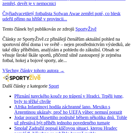
zemřel, devět je v nemocnici
Čtyřiadvacetiletý fotbalista Sofwan Awae zemřel poté, co blesk
udeřil přímo na hřiště v provincii...
Tento článek byl publikován ze zdrojů
SportyŽivě
Články ze SportyŽivě.cz přinášejí čtenářům aktuální pohled na
sportovní dění doma i ve světě – nejen prostřednictvím výsledků, ale
také díky příběhům, analýzám a pohledu do zákulisí. Obsah se
věnuje široké škále sportů, přičemž silně zastoupený je zejména
fotbal, hokej a bojové sporty, ale...
Všechny články tohoto autora →
Další články z kategorie
Sport
Přiznání tureckého kouče po trápení v Hradci. Trpěli jsme,
byly to těžké chvíle
Afrika Infantinovi hodila záchranné lano. Mexiko s
Argentinou ukázaly, proč ho UEFA vůbec nemusí porazit
Jodar porazil Musettiho podruhé během několika dnů. Tohle
už přestává být příběh jednoho povedeného turnaje
Smolař Zadražil popsal klíčovou situaci, kterou Hradec