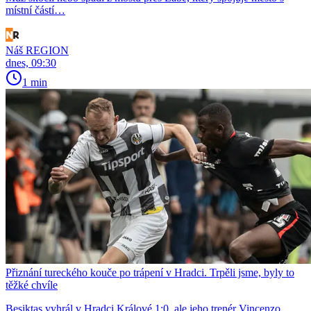
místní částí…
Náš REGION
dnes, 09:30
1 min
Přiznání tureckého kouče po trápení v Hradci. Trpěli jsme, byly to
těžké chvíle
Beşiktaş vyhrál v Hradci Králové 1:0, ale jeho trenér Vincenzo