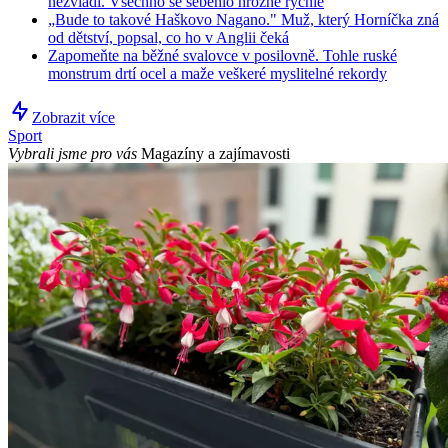
nezvládl. Všechno se seběhlo hrozně rychle
„Bude to takové Haškovo Nagano." Muž, který Horníčka zná
od dětství, popsal, co ho v Anglii čeká
Zapomeňte na běžné svalovce v posilovně. Tohle ruské
monstrum drtí ocel a maže veškeré myslitelné rekordy
Zobrazit více
Sport
Vybrali jsme pro vás
Magazíny a zajímavosti