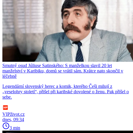
Smutný osud Júliuse Satinského: S manželkou slavil 20 let
manželství v Karibiku, domů se vrátil sám. Krátce nato skončil v
léčebně
Legendární slovenský herec a komik, kterého Češi milují z
„veselohry století“, přišel při karibské dovolené o ženu. Pak přišel o
sebe.
VIPživot.cz
dnes, 09:34
3 min