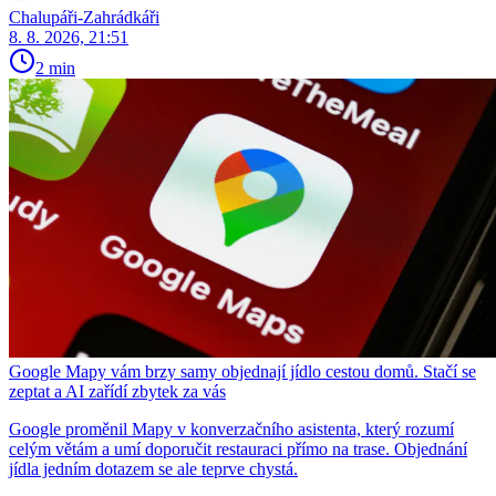
Chalupáři-Zahrádkáři
8. 8. 2026, 21:51
2 min
Google Mapy vám brzy samy objednají jídlo cestou domů. Stačí se
zeptat a AI zařídí zbytek za vás
Google proměnil Mapy v konverzačního asistenta, který rozumí
celým větám a umí doporučit restauraci přímo na trase. Objednání
jídla jedním dotazem se ale teprve chystá.