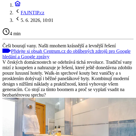
FAJNTIP.cz
5. 6. 2026, 10:01
4 min
Češi bourají vany. Našli mnohem krásnější a levnější řešení
Přidejte si obsah Centrum.cz do oblíbených zdrojů pro Google
hledání a Google zprávy
V českých domácnostech se odehrává tichá revoluce. Tradiční vany
mizí z koupelen a nahrazuje je řešení, které ještě donedávna zdobilo
pouze luxusní hotely. Walk-in sprchové kouty bez vaničky a s
prosklením dobývají i běžné panelákové byty. Kombinují moderní
design s nižšími náklady a praktičností, která vyhovuje všem
generacím. Co stojí za tímto boomem a proč se vyplatí vsadit na
bezbariérovou sprchu?