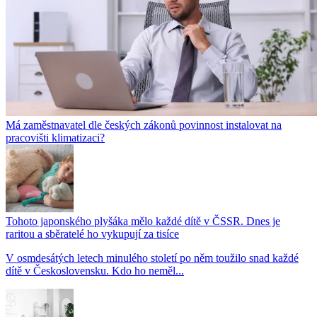
Má zaměstnavatel dle českých zákonů povinnost instalovat na
pracovišti klimatizaci?
Tohoto japonského plyšáka mělo každé dítě v ČSSR. Dnes je
raritou a sběratelé ho vykupují za tisíce
V osmdesátých letech minulého století po něm toužilo snad každé
dítě v Československu. Kdo ho neměl...