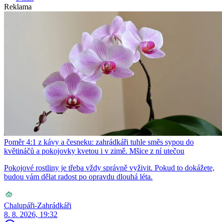
Reklama
Poměr 4:1 z kávy a česneku: zahrádkáři tuhle směs sypou do
květináčů a pokojovky kvetou i v zimě. Mšice z ní utečou
Pokojové rostliny je třeba vždy správně vyživit. Pokud to dokážete,
budou vám dělat radost po opravdu dlouhá léta.
Chalupáři-Zahrádkáři
8. 8. 2026, 19:32