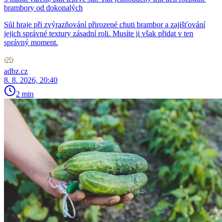
brambory od dokonalých
Sůl hraje při zvýrazňování přirozené chuti brambor a zajišťování
jejich správné textury zásadní roli. Musíte ji však přidat v ten
správný moment.
adbz.cz
8. 8. 2026, 20:40
2 min