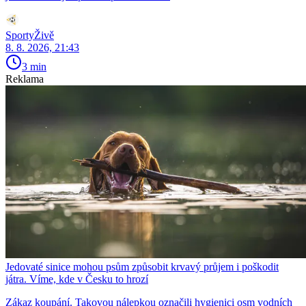
SportyŽivě
8. 8. 2026, 21:43
3 min
Reklama
Jedovaté sinice mohou psům způsobit krvavý průjem i poškodit
játra. Víme, kde v Česku to hrozí
Zákaz koupání. Takovou nálepkou označili hygienici osm vodních