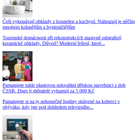
Češi vykopávají obklady z koupelen a kuchyní. Nahrazují je něčím
mnohem krásnějším a hygieničtějším
Tuzemské domácnosti při rekonstrukcích masivně odstraňují
keramické obklady. Důvod? Moderní řešení, které...
Pamatujete tuhle plastovou nekvalitní dětskou stavebnici z dob
ČSSR. Dnes ji sběratelé vykupují za 5 000 Kč
Pamatujete si na ty nekonečné hodiny strávené na koberci v
obýváku, kdy jste pod dohledem televizního...