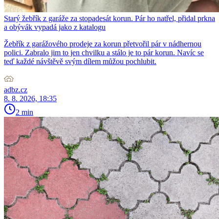
Starý žebřík z garáže za stopadesát korun. Pár ho natřel, přidal prkna
a obývák vypadá jako z katalogu
Žebřík z garážového prodeje za korun přetvořil pár v nádhernou
polici. Zabralo jim to jen chvilku a stálo je to pár korun. Navíc se
teď každé návštěvě svým dílem můžou pochlubit.
adbz.cz
8. 8. 2026, 18:35
2 min