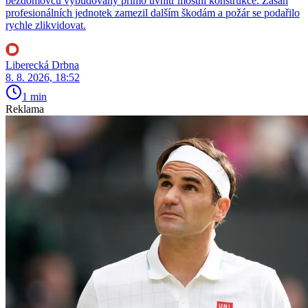
bezdomovců vybudovaný přímo uvnitř mostní konstrukce. Zásah
profesionálních jednotek zamezil dalším škodám a požár se podařilo
rychle zlikvidovat.
Liberecká Drbna
8. 8. 2026, 18:52
1 min
Reklama