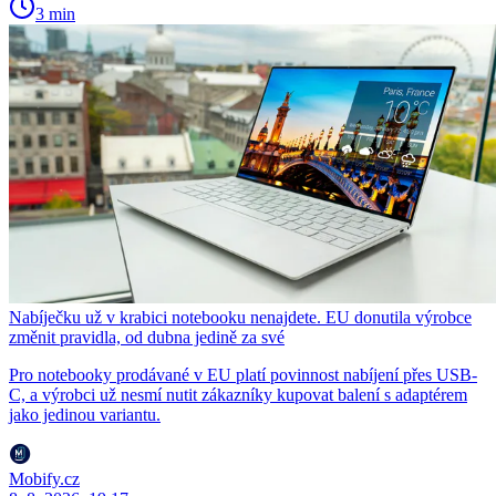
3 min
Nabíječku už v krabici notebooku nenajdete. EU donutila výrobce
změnit pravidla, od dubna jedině za své
Pro notebooky prodávané v EU platí povinnost nabíjení přes USB-
C, a výrobci už nesmí nutit zákazníky kupovat balení s adaptérem
jako jedinou variantu.
Mobify.cz