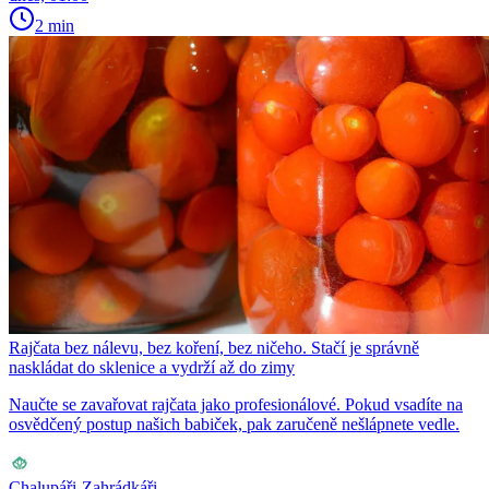
2 min
Rajčata bez nálevu, bez koření, bez ničeho. Stačí je správně
naskládat do sklenice a vydrží až do zimy
Naučte se zavařovat rajčata jako profesionálové. Pokud vsadíte na
osvědčený postup našich babiček, pak zaručeně nešlápnete vedle.
Chalupáři-Zahrádkáři