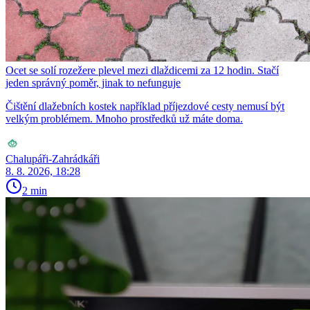
Ocet se solí rozežere plevel mezi dlaždicemi za 12 hodin. Stačí
jeden správný poměr, jinak to nefunguje
Čištění dlažebních kostek například příjezdové cesty nemusí být
velkým problémem. Mnoho prostředků už máte doma.
Chalupáři-Zahrádkáři
8. 8. 2026, 18:28
2 min