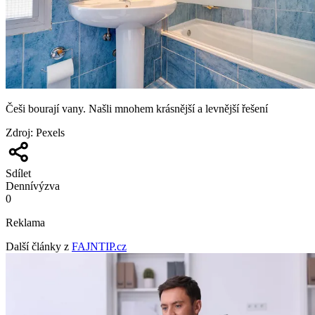
Češi bourají vany. Našli mnohem krásnější a levnější řešení
Zdroj
:
Pexels
Sdílet
Denní
výzva
0
Reklama
Další články z
FAJNTIP.cz