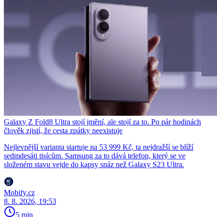
Galaxy Z Fold8 Ultra stojí jmění, ale stojí za to. Po pár hodinách
člověk zjistí, že cesta zpátky neexistuje
Nejlevnější varianta startuje na 53 999 Kč, ta nejdražší se blíží
sedmdesáti tisícům. Samsung za to dává telefon, který se ve
složeném stavu vejde do kapsy snáz než Galaxy S23 Ultra.
Mobify.cz
8. 8. 2026, 19:53
5 min