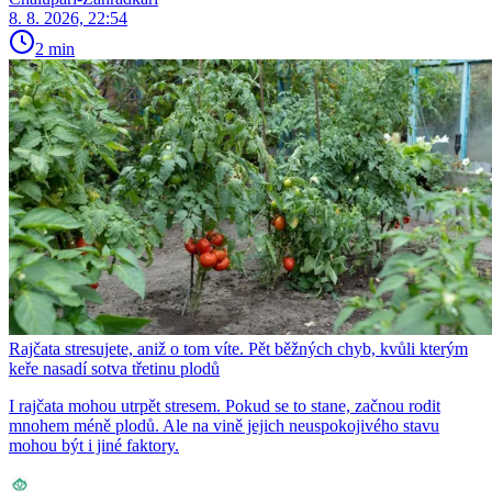
8. 8. 2026, 22:54
2 min
Rajčata stresujete, aniž o tom víte. Pět běžných chyb, kvůli kterým
keře nasadí sotva třetinu plodů
I rajčata mohou utrpět stresem. Pokud se to stane, začnou rodit
mnohem méně plodů. Ale na vině jejich neuspokojivého stavu
mohou být i jiné faktory.