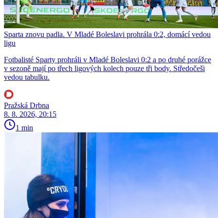
Sparta znovu padla. V Mladé Boleslavi prohrála 0:2, domácí vedou
ligu
Fotbalisté Sparty prohráli v Mladé Boleslavi 0:2 a po druhé porážce
v sezoně mají po třech ligových kolech pouze tři body. Středočeši
vedou tabulku.
Pražská Drbna
8. 8. 2026, 20:15
1 min