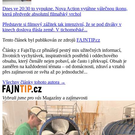
Dnes ve 20:30 to vypukne. Nova Action vytáhne válečnou ikonu,
která předvede absolutní filmařský vrchol
Představte si filmový zážitek tak intenzivní, že se pod diváky v
kinech doslova třásla země. V tichomořské...
Tento článek byl publikován ze zdrojů
FAJNTIP.cz
Články z FajnTip.cz přinášejí pestrý mix užitečných informací,
životních vychytávek, inspirativních postřehů i oddechového
obsahu, který čtenáře nejen pobaví, ale často i překvapí. Obsah je
zaměřen na každodenní témata – od domácnosti, zdraví a vztahů
přes zajímavosti ze světa až po jednoduché...
Všechny články tohoto autora →
Vybrali jsme pro vás
Magazíny a zajímavosti