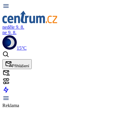
neděle 9. 8.
ne 9. 8.
15°C
Přihlášení
Reklama