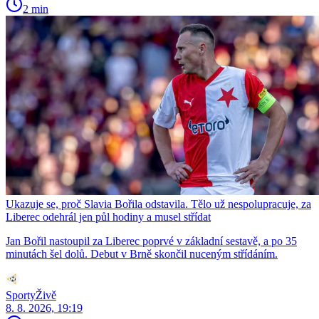
2 min
Ukazuje se, proč Slavia Bořila odstavila. Tělo už nespolupracuje, za
Liberec odehrál jen půl hodiny a musel střídat
Jan Bořil nastoupil za Liberec poprvé v základní sestavě, a po 35
minutách šel dolů. Debut v Brně skončil nuceným střídáním.
SportyŽivě
8. 8. 2026, 19:19