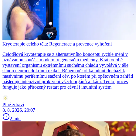
Kryoterapie celého těla: Regenerace a prevence vyhoření
Celotělová kryoterapie se z alternativního konceptu rychle mění v
uznávanou součást moderní regenerační medicíny. Krátkodobé
vystavení organismu extrémnímu suchému chladu vyvolává v těle
silnou neuroendokrinní reakci. Během několika minut dochází k
masivnímu perifernímu stažení cév, po kterém při opětovném zahřátí
následuje intenzivní prokrvení všech orgánů a tkání. Tento proces
funguje jako přirozený restart pro cévní i imunitní systém.
Plné zdraví
8. 8. 2026, 20:07
2 min