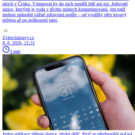
ploch v Česku. Vstupovat by do nich neměli lidé ani psi. Jedovaté
sinice, kterými je voda v těchto místech kontaminovaná, jim totiž
mohou způsobit vážné zdravotní potíže – od vyrážky přes krvavý
průjem až po poškození jater.
Zvirecizpravy.cz
8. 8. 2026, 21:31
3 min
Jedna aplikace slibuje slunce, druhá déšť. Proč se předpovědi počasí