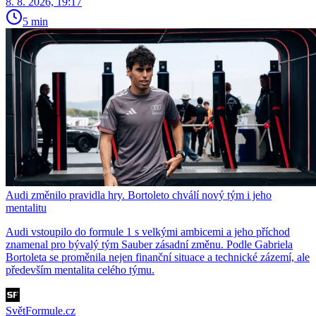
8. 8. 2026, 19:17
5 min
Audi změnilo pravidla hry. Bortoleto chválí nový tým i jeho
mentalitu
Audi vstoupilo do formule 1 s velkými ambicemi a jeho příchod
znamenal pro bývalý tým Sauber zásadní změnu. Podle Gabriela
Bortoleta se proměnila nejen finanční situace a technické zázemí, ale
především mentalita celého týmu.
SvětFormule.cz