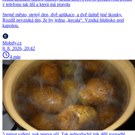
v telefonu tak liší a která má pravdu
Stejné město, stejný den, dvě aplikace, a dvě úplně jiné ikonky.
Rozdíl nevzniká tím, že by jedna „kecala“. Vzniká hluboko pod
kapotou.
Mobify.cz
8. 8. 2026, 20:42
4 min
5 minut vaření, pak teprve sůl. Tak jednoduchý trik dělí rozpadlé