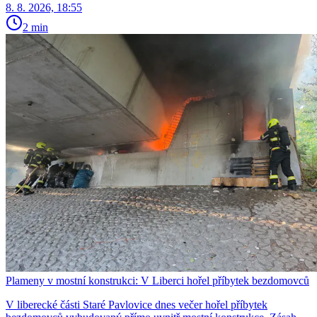
8. 8. 2026, 18:55
2 min
Plameny v mostní konstrukci: V Liberci hořel příbytek bezdomovců
V liberecké části Staré Pavlovice dnes večer hořel příbytek