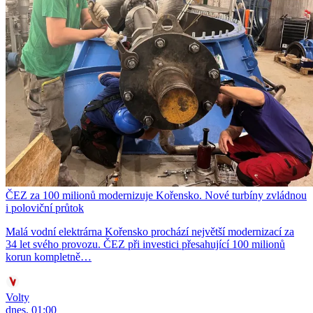
ČEZ za 100 milionů modernizuje Kořensko. Nové turbíny zvládnou
i poloviční průtok
Malá vodní elektrárna Kořensko prochází největší modernizací za
34 let svého provozu. ČEZ při investici přesahující 100 milionů
korun kompletně…
Volty
dnes, 01:00