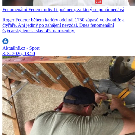
Fenomenální Federer udivil i počinem, za který se pohár nedává
Roger Federer během kariéry odehrál 1750 zápasů ve dvouhře a
čtyřhře. Ani jediný po zahájení nevzdal. Dnes fenomenální
švýcarský tenista slaví 45. narozeniny.
Aktuálně.cz - Sport
8. 8. 2026, 18:50