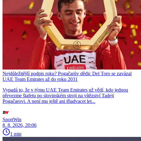
Nejdůležitější podpis roku? Pogačarův dědic Del Toro se zavázal
UAE Team Emirates až do roku 2031
Vypadá to, že v týmu UAE Team Emirates už vědí, kdo jednou
převezme štafetu po slovinském stroji na vítězství Tadeji
Pogačarovi. A není mu ještě ani třiadvacet let...
SportWin
8. 8. 2026, 20:06
1 min