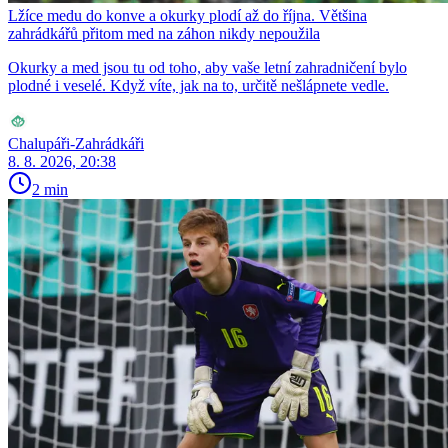
Lžíce medu do konve a okurky plodí až do října. Většina
zahrádkářů přitom med na záhon nikdy nepoužila
Okurky a med jsou tu od toho, aby vaše letní zahradničení bylo
plodné i veselé. Když víte, jak na to, určitě nešlápnete vedle.
Chalupáři-Zahrádkáři
8. 8. 2026, 20:38
2 min