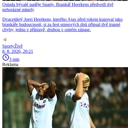
Ostuda bývalé naděje Sparty. Brankář Heerkens předvedl dvě
nehorázné minely
Dvacetiletý Joeri Heerkens, kterého Ajax před rokem kupoval jako
brankáře budoucnosti, si za šest srpnových dnů připsal dvě trapné
chyby, jednu v přípravě, druhou v ostrém zápase.
SportyŽivě
8. 8. 2026, 20:21
3 min
Reklama