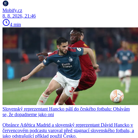
Mobify.cz
8. 8. 2026, 21:46
4 min
Slovenský reprezentant Hancko pálí do českého fotbalu: Obávám
se, že dopadneme jako oni
Obránce Atlética Madrid a slovenský reprezentant Dávid Hancko v
červencovém podcastu varoval před stagnací slovenského fotbalu, a
jako odstrašující příklad použil Česko.