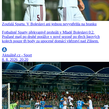
Zoufalá Sparta. V Boleslavi ani jednou nevystřelila na branku
Fotbalisté Sparty překvapivě prohráli v Mladé Boleslavi 0:2.
Pražané mají po druhé porážce v nové sezoně po třech ligových
kolech pouze tři body za upocené domácí vítězství nad Zlínem.
Aktuálně.cz - Sport
8. 8. 2026, 20:20