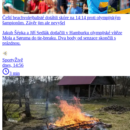
Čeští beachvolejbalisté dotáhli skóre na 14:14 proti olympijským
šampionům. Závěr jim ale nevyšel
Jakub Šépka a Jiří Sedlák dotlačili v Hamburku olympijské vítěze
Mola a Søruma do tie-breaku. Dva body od senzace skončili s
prázdnou.
SportyŽivě
dnes, 14:56
3 min