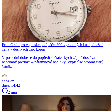
Prim Orlík pro vojenské potápěče: 300 vyrobených kusů, dnešní
cena v desítkách tisíc korun
V poslední době se do popředí sběratelských zájmů dostává
nečekaný předmět – náramkové hodinky. Vyplatí se probrat starý
šatník.
adbz.cz
dnes, 14:42
2 min