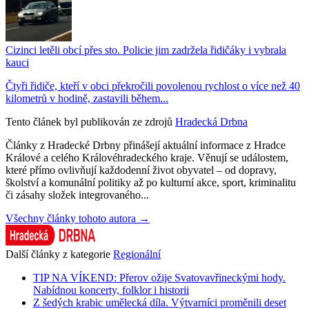
Cizinci letěli obcí přes sto. Policie jim zadržela řidičáky i vybrala
kauci
Čtyři řidiče, kteří v obci překročili povolenou rychlost o více než 40
kilometrů v hodině, zastavili během...
Tento článek byl publikován ze zdrojů
Hradecká Drbna
Články z Hradecké Drbny přinášejí aktuální informace z Hradce
Králové a celého Královéhradeckého kraje. Věnují se událostem,
které přímo ovlivňují každodenní život obyvatel – od dopravy,
školství a komunální politiky až po kulturní akce, sport, kriminalitu
či zásahy složek integrovaného...
Všechny články tohoto autora →
Další články z kategorie
Regionální
TIP NA VÍKEND: Přerov ožije Svatovavřineckými hody.
Nabídnou koncerty, folklor i historii
Z šedých krabic umělecká díla. Výtvarníci proměnili deset