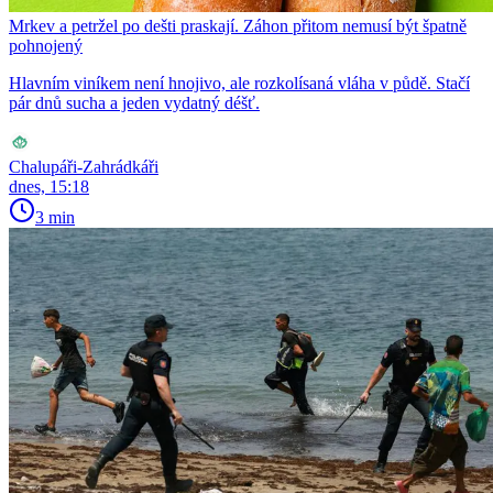
Mrkev a petržel po dešti praskají. Záhon přitom nemusí být špatně
pohnojený
Hlavním viníkem není hnojivo, ale rozkolísaná vláha v půdě. Stačí
pár dnů sucha a jeden vydatný déšť.
Chalupáři-Zahrádkáři
dnes, 15:18
3 min