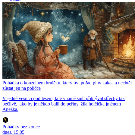
Pohádka o kouzelném hrníčku, který byl pořád plný kakaa a nechtěl
zůstat jen na poličce
V jedné vesnici pod lesem, kde v zimě sníh přikrýval střechy tak
pečlivě, jako by je někdo balil do peřiny, žila holčička jménem
Anežka.
Pohádky bez konce
dnes, 15:05