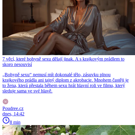
7 věcí, které bohyně sexu dělají jinak. A s krajkovým prádlem to
skoro nesouvisí
„Bohyně sexu“ nemusí mít dokonalé tělo, zásuvku plnou
krajkového prádla ani tajný diplom z akrobacie. Mnohem častěji je
to žena, která přestala během sexu hrát hlavní roli ve filmu, který
sleduje sama ve své hlavě.
Poudree.cz
dnes, 14:42
8 min