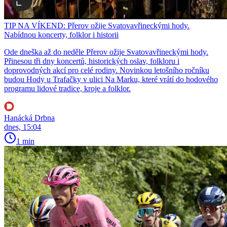
TIP NA VÍKEND: Přerov ožije Svatovavřineckými hody.
Nabídnou koncerty, folklor i historii
Ode dneška až do neděle Přerov ožije Svatovavřineckými hody.
Přinesou tři dny koncertů, historických oslav, folkloru i
doprovodných akcí pro celé rodiny. Novinkou letošního ročníku
budou Hody u Trafačky v ulici Na Marku, které vrátí do hodového
programu lidové tradice, kroje a folklor.
Hanácká Drbna
dnes, 15:04
1 min