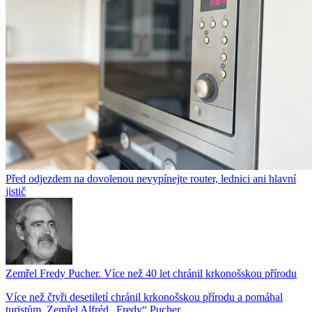
Před odjezdem na dovolenou nevypínejte router, lednici ani hlavní
jistič
Zemřel Fredy Pucher. Více než 40 let chránil krkonošskou přírodu
Více než čtyři desetiletí chránil krkonošskou přírodu a pomáhal
turistům. Zemřel Alfréd „Fredy“ Pucher,...