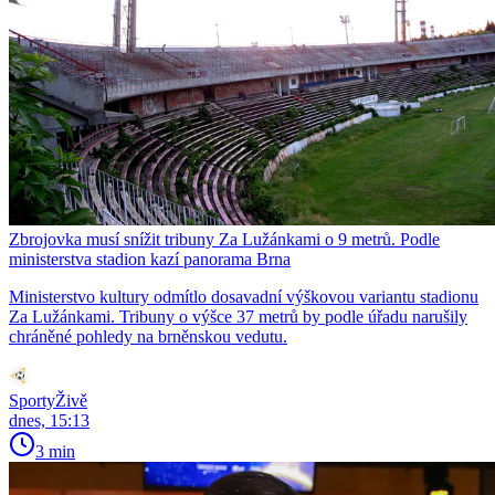
Zbrojovka musí snížit tribuny Za Lužánkami o 9 metrů. Podle
ministerstva stadion kazí panorama Brna
Ministerstvo kultury odmítlo dosavadní výškovou variantu stadionu
Za Lužánkami. Tribuny o výšce 37 metrů by podle úřadu narušily
chráněné pohledy na brněnskou vedutu.
SportyŽivě
dnes, 15:13
3 min