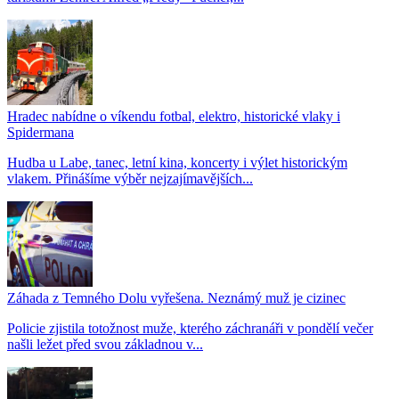
Hradec nabídne o víkendu fotbal, elektro, historické vlaky i
Spidermana
Hudba u Labe, tanec, letní kina, koncerty i výlet historickým
vlakem. Přinášíme výběr nejzajímavějších...
Záhada z Temného Dolu vyřešena. Neznámý muž je cizinec
Policie zjistila totožnost muže, kterého záchranáři v pondělí večer
našli ležet před svou základnou v...