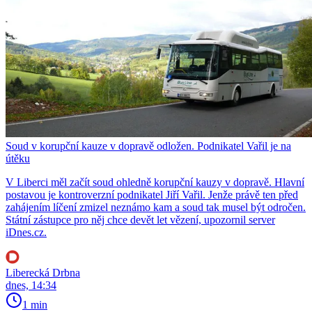
Soud v korupční kauze v dopravě odložen. Podnikatel Vařil je na
útěku
V Liberci měl začít soud ohledně korupční kauzy v dopravě. Hlavní
postavou je kontroverzní podnikatel Jiří Vařil. Jenže právě ten před
zahájením líčení zmizel neznámo kam a soud tak musel být odročen.
Státní zástupce pro něj chce devět let vězení, upozornil server
iDnes.cz.
Liberecká Drbna
dnes, 14:34
1 min