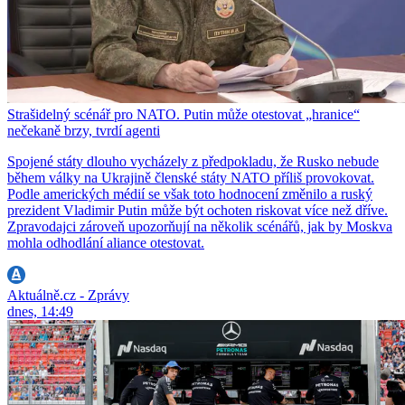
Strašidelný scénář pro NATO. Putin může otestovat „hranice“
nečekaně brzy, tvrdí agenti
Spojené státy dlouho vycházely z předpokladu, že Rusko nebude
během války na Ukrajině členské státy NATO příliš provokovat.
Podle amerických médií se však toto hodnocení změnilo a ruský
prezident Vladimir Putin může být ochoten riskovat více než dříve.
Zpravodajci zároveň upozorňují na několik scénářů, jak by Moskva
mohla odhodlání aliance otestovat.
Aktuálně.cz - Zprávy
dnes, 14:49