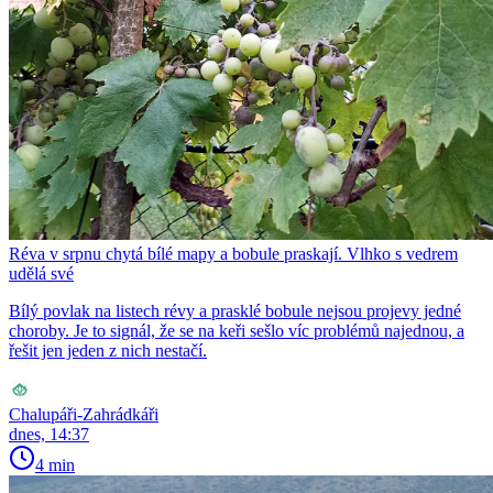
Réva v srpnu chytá bílé mapy a bobule praskají. Vlhko s vedrem
udělá své
Bílý povlak na listech révy a prasklé bobule nejsou projevy jedné
choroby. Je to signál, že se na keři sešlo víc problémů najednou, a
řešit jen jeden z nich nestačí.
Chalupáři-Zahrádkáři
dnes, 14:37
4 min