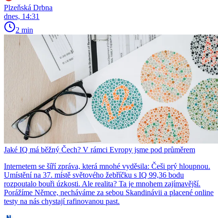
Plzeňská Drbna
dnes, 14:31
2 min
Jaké IQ má běžný Čech? V rámci Evropy jsme pod průměrem
Internetem se šíří zpráva, která mnohé vyděsila: Češi prý hloupnou.
Umístění na 37. místě světového žebříčku s IQ 99,36 bodu
rozpoutalo bouři úzkosti. Ale realita? Ta je mnohem zajímavější.
Porážíme Němce, necháváme za sebou Skandinávii a placené online
testy na nás chystají rafinovanou past.