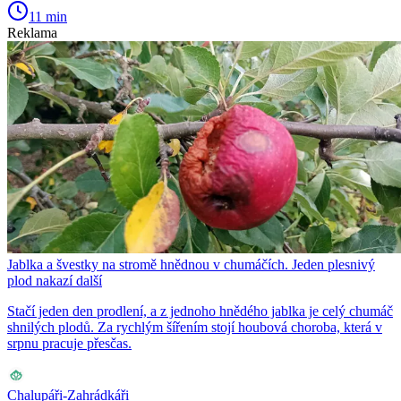
11 min
Reklama
Jablka a švestky na stromě hnědnou v chumáčích. Jeden plesnivý
plod nakazí další
Stačí jeden den prodlení, a z jednoho hnědého jablka je celý chumáč
shnilých plodů. Za rychlým šířením stojí houbová choroba, která v
srpnu pracuje přesčas.
Chalupáři-Zahrádkáři