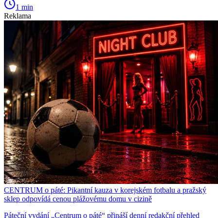
1 min
Reklama
CENTRUM o páté: Pikantní kauza v korejském fotbalu a pražský
sklep odpovídá cenou plážovému domu v cizině
Páteční vydání „Centrum o páté“ přináší denní redakční přehled