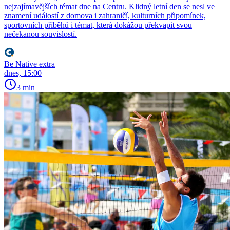
nejzajímavějších témat dne na Centru. Klidný letní den se nesl ve
znamení událostí z domova i zahraničí, kulturních připomínek,
sportovních příběhů i témat, která dokážou překvapit svou
nečekanou souvislostí.
Be Native extra
dnes, 15:00
3 min