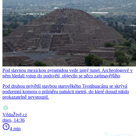
Pod slavnou mexickou pyramidou vede tajný tunel. Archeologové v
něm hledali vstup do podsvětí, objevilo se něco zajímavějšího
Pod druhou největší stavbou starověkého Teotihuacánu se skrývá
podzemní komora o průměru patnácti metrů, do které dosud nikdo
prokazatelně nevstoupil.
VědaŽivě.cz
dnes, 14:36
4 min