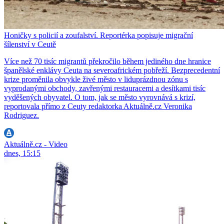
Honičky s policií a zoufalství. Reportérka popisuje migrační
šílenství v Ceutě
Více než 70 tisíc migrantů překročilo během jediného dne hranice
španělské enklávy Ceuta na severoafrickém pobřeží. Bezprecedentní
krize proměnila obvykle živé město v liduprázdnou zónu s
vyprodanými obchody, zavřenými restauracemi a desítkami tisíc
vyděšených obyvatel. O tom, jak se město vyrovnává s krizí,
reportovala přímo z Ceuty redaktorka Aktuálně.cz Veronika
Rodriguez.
Aktuálně.cz - Video
dnes, 15:15