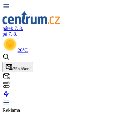
pátek 7. 8.
pá 7. 8.
26°C
Přihlášení
Reklama