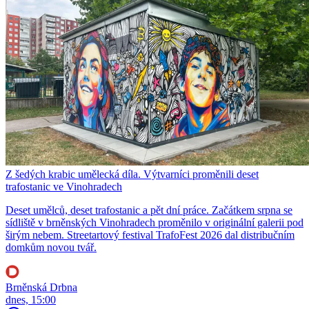
Z šedých krabic umělecká díla. Výtvarníci proměnili deset
trafostanic ve Vinohradech
Deset umělců, deset trafostanic a pět dní práce. Začátkem srpna se
sídliště v brněnských Vinohradech proměnilo v originální galerii pod
širým nebem. Streetartový festival TrafoFest 2026 dal distribučním
domkům novou tvář.
Brněnská Drbna
dnes, 15:00