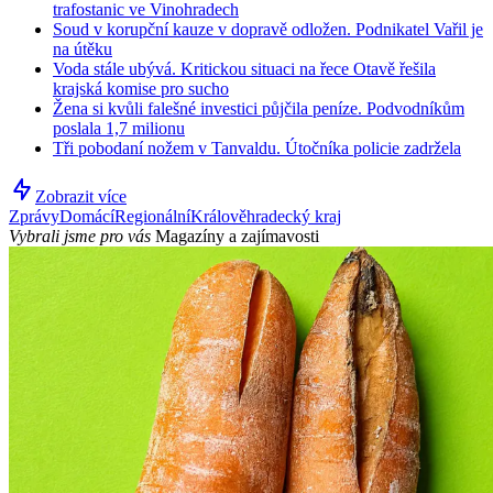
trafostanic ve Vinohradech
Soud v korupční kauze v dopravě odložen. Podnikatel Vařil je
na útěku
Voda stále ubývá. Kritickou situaci na řece Otavě řešila
krajská komise pro sucho
Žena si kvůli falešné investici půjčila peníze. Podvodníkům
poslala 1,7 milionu
Tři pobodaní nožem v Tanvaldu. Útočníka policie zadržela
Zobrazit více
Zprávy
Domácí
Regionální
Králověhradecký kraj
Vybrali jsme pro vás
Magazíny a zajímavosti