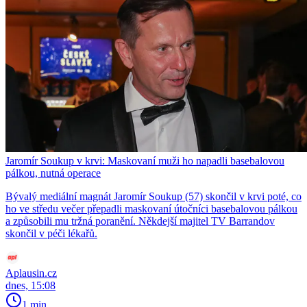
Jaromír Soukup v krvi: Maskovaní muži ho napadli basebalovou
pálkou, nutná operace
Bývalý mediální magnát Jaromír Soukup (57) skončil v krvi poté, co
ho ve středu večer přepadli maskovaní útočníci basebalovou pálkou
a způsobili mu tržná poranění. Někdejší majitel TV Barrandov
skončil v péči lékařů.
Aplausin.cz
dnes, 15:08
1 min