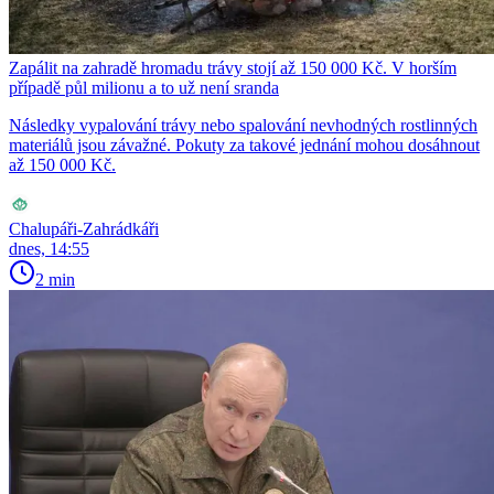
Zapálit na zahradě hromadu trávy stojí až 150 000 Kč. V horším
případě půl milionu a to už není sranda
Následky vypalování trávy nebo spalování nevhodných rostlinných
materiálů jsou závažné. Pokuty za takové jednání mohou dosáhnout
až 150 000 Kč.
Chalupáři-Zahrádkáři
dnes, 14:55
2 min