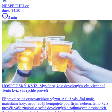
NESPECHEJ.cz
dnes, 14:30
3 min
HOSPODSKÝ KVÍZ: Myslíte si, že o dovolených víte všechno?
Tento kvíz vás rychle prověří
Připravte se na cestovatelskou výzvu. Ať už vás láká moře,
majestátní hory, nebo raději kempujete pod širým nebem, tento kvíz
prověří vaše znalosti o světě dovolených a zajímavých destinacích.