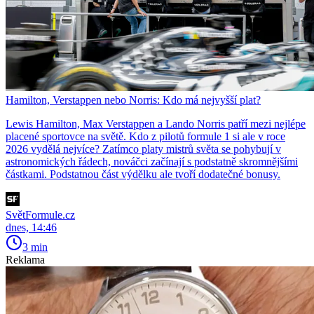
Hamilton, Verstappen nebo Norris: Kdo má nejvyšší plat?
Lewis Hamilton, Max Verstappen a Lando Norris patří mezi nejlépe
placené sportovce na světě. Kdo z pilotů formule 1 si ale v roce
2026 vydělá nejvíce? Zatímco platy mistrů světa se pohybují v
astronomických řádech, nováčci začínají s podstatně skromnějšími
částkami. Podstatnou část výdělku ale tvoří dodatečné bonusy.
SvětFormule.cz
dnes, 14:46
3 min
Reklama