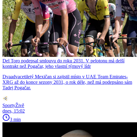
Del Toro podepsal smlouvu do roku 2031. V pelotonu má delší
kontrakt než Pogačar, jeho vlastní týmový lídr
Dvaadvacetiletý Mexičan si zajistil místo v UAE Team Emirates-
XRG až do konce sezony 2031, o rok déle, než má podepsáno sám
Tadej Pogačar.
SportyŽivě
dnes, 15:02
3 min