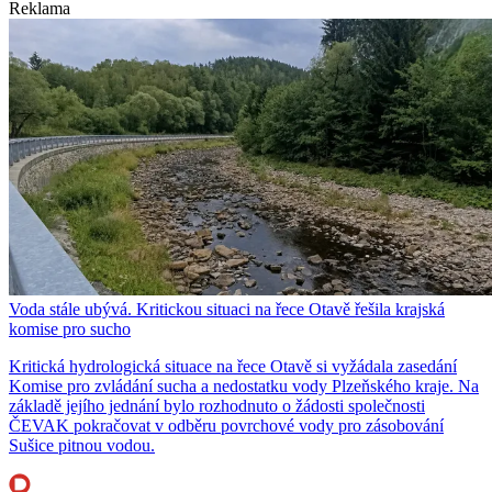
Reklama
Voda stále ubývá. Kritickou situaci na řece Otavě řešila krajská
komise pro sucho
Kritická hydrologická situace na řece Otavě si vyžádala zasedání
Komise pro zvládání sucha a nedostatku vody Plzeňského kraje. Na
základě jejího jednání bylo rozhodnuto o žádosti společnosti
ČEVAK pokračovat v odběru povrchové vody pro zásobování
Sušice pitnou vodou.