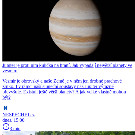
Jupiter je proti nim kulička na hraní. Jak vypadají největší planety ve
vesmíru
Vesmír je obrovský a naše Země je v něm jen drobné prachové
zrnko. I v rámci naší sluneční soustavy nás Jupiter výrazně
převyšuje. Existují ještě větší planety? A jak velké vlastně mohou
být?
NESPECHEJ.cz
dnes, 15:00
3 min