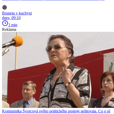
Bruneta v kuchyni
dnes, 09:10
3 min
Reklama
Komunistka Švorcová svého politického postoje nelitovala. Co o ní