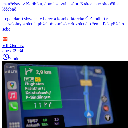
manželství v Karibiku, domů se vrátil sám. Krátce nato skončil v
léčebně
Legendární slovenský herec a komik, kterého Češi milují z
„veselohry století“, přišel při karibské dovolené o ženu. Pak přišel o
sebe.
VIPživot.cz
dnes, 09:34
3 min