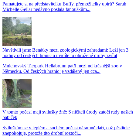
Pamatujete si na představitelku Buffy, přemožitelky upírů? Sarah
Michelle Gellar nedávno poslala fanouškům...
Navštívili jsme Benátky mezi zoologickými zahradami: Leží jen 3
hodiny od českých hranic a uvidíte tu ohrožené druhy zvířat
Mnichovský Tierpark Hellabrunn patří mezi nejkrásnější zoo v
Německu. Od českých hranic je vzdálený jen cca...
V tomto počasí mají svilušky žně: S ničiteli úrody zatočí rady našich
babiček
Sviluškám se v teplém a suchém počasí náramně daří, což pěstitele
znepokojuje, protože tito drobní roztoči...