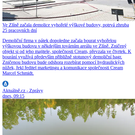
Ve Zlíně začala demolice vyhořelé výškové budovy, potrvá zhruba
25 pracovních dní
Demoliční firma v pátek dopoledne začala bourat vyhořelou
výškovou budovu v někdejším továrním areálu ve Zlíně. Zničený
objekt si od jeho majitele, společnosti Cream, převzala ve čtvrtek. K
bourání využívá především přibližně stotunový demoliční bagr.
Zničenou budovu bude odshora rozebírat pomocí hydraulických
nůžek, řekl ředitel marketingu a komunikace společnosti Cream
Marcel Schmidt.
Aktuálně.cz - Zprávy
dnes, 09:15