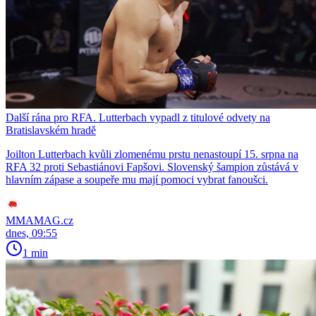
Další rána pro RFA. Lutterbach vypadl z titulové odvety na
Bratislavském hradě
Joilton Lutterbach kvůli zlomenému prstu nenastoupí 15. srpna na
RFA 32 proti Sebastiánovi Fapšovi. Slovenský šampion zůstává v
hlavním zápase a soupeře mu mají pomoci vybrat fanoušci.
MMAMAG.cz
dnes, 09:55
1 min