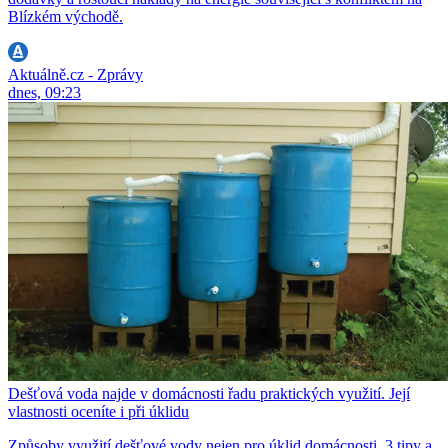
Blízkém východě.
Aktuálně.cz - Zprávy
dnes, 09:23
Dešťová voda najde v domácnosti řadu praktických využití. Její
vlastnosti oceníte i při úklidu
Způsoby využití dešťové vody nejen pro úklid domácnosti. 3 tipy a