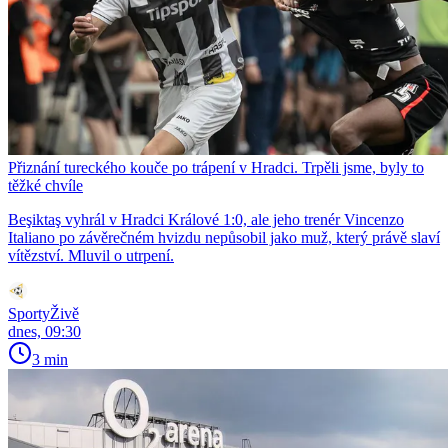
Přiznání tureckého kouče po trápení v Hradci. Trpěli jsme, byly to
těžké chvíle
Beşiktaş vyhrál v Hradci Králové 1:0, ale jeho trenér Vincenzo
Italiano po závěrečném hvizdu nepůsobil jako muž, který právě slaví
vítězství. Mluvil o utrpení.
SportyŽivě
dnes, 09:30
3 min