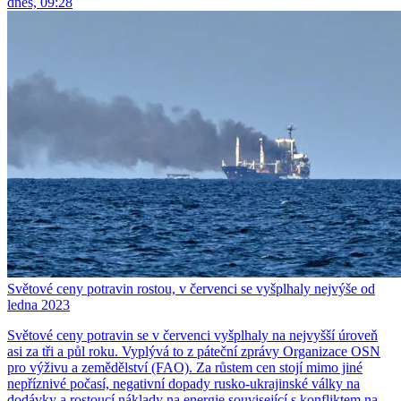
dnes, 09:28
Světové ceny potravin rostou, v červenci se vyšplhaly nejvýše od
ledna 2023
Světové ceny potravin se v červenci vyšplhaly na nejvyšší úroveň
asi za tři a půl roku. Vyplývá to z páteční zprávy Organizace OSN
pro výživu a zemědělství (FAO). Za růstem cen stojí mimo jiné
nepříznivé počasí, negativní dopady rusko-ukrajinské války na
dodávky a rostoucí náklady na energie související s konfliktem na