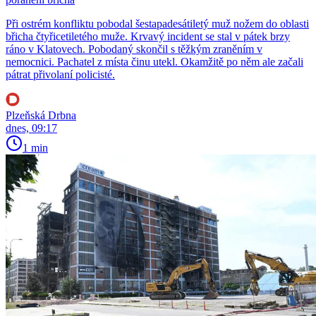
Při ostrém konfliktu pobodal šestapadesátiletý muž nožem do oblasti
břicha čtyřicetiletého muže. Krvavý incident se stal v pátek brzy
ráno v Klatovech. Pobodaný skončil s těžkým zraněním v
nemocnici. Pachatel z místa činu utekl. Okamžitě po něm ale začali
pátrat přivolaní policisté.
Plzeňská Drbna
dnes, 09:17
1 min