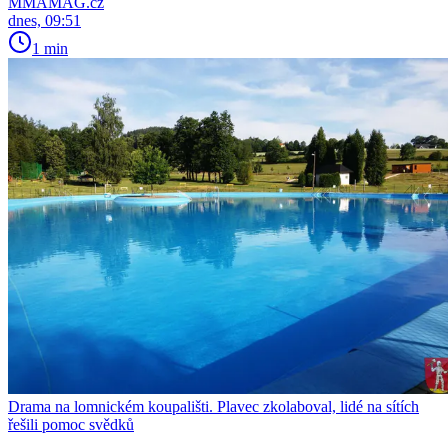
MMAMAG.cz
dnes, 09:51
1 min
Drama na lomnickém koupališti. Plavec zkolaboval, lidé na sítích
řešili pomoc svědků