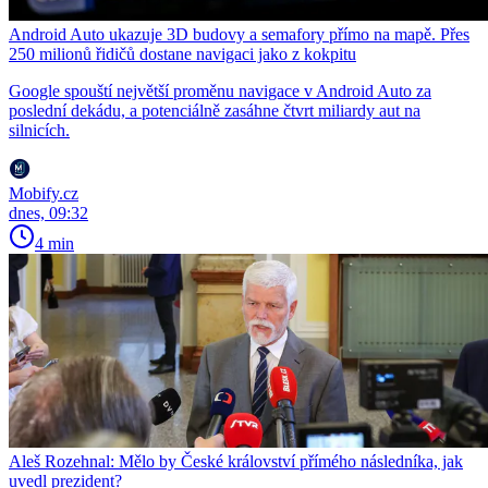
Android Auto ukazuje 3D budovy a semafory přímo na mapě. Přes
250 milionů řidičů dostane navigaci jako z kokpitu
Google spouští největší proměnu navigace v Android Auto za
poslední dekádu, a potenciálně zasáhne čtvrt miliardy aut na
silnicích.
Mobify.cz
dnes, 09:32
4 min
Aleš Rozehnal: Mělo by České království přímého následníka, jak
uvedl prezident?