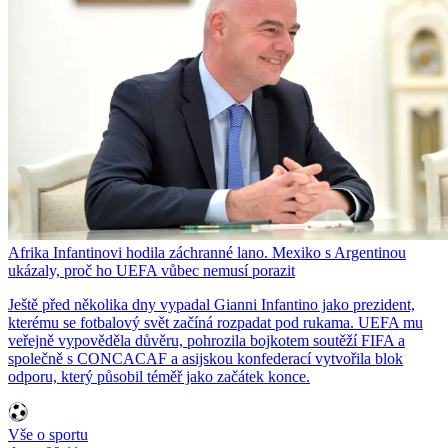
Afrika Infantinovi hodila záchranné lano. Mexiko s Argentinou
ukázaly, proč ho UEFA vůbec nemusí porazit
Ještě před několika dny vypadal Gianni Infantino jako prezident,
kterému se fotbalový svět začíná rozpadat pod rukama. UEFA mu
veřejně vypověděla důvěru, pohrozila bojkotem soutěží FIFA a
společně s CONCACAF a asijskou konfederací vytvořila blok
odporu, který působil téměř jako začátek konce.
Vše o sportu