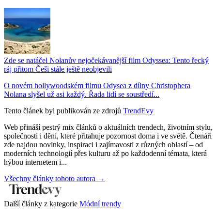
Zde se natáčel Nolanův nejočekávanější film Odyssea: Tento řecký
ráj přitom Češi stále ještě neobjevili
O novém hollywoodském filmu Odysea z dílny Christophera
Nolana slyšel už asi každý. Řada lidí se soustředí...
Tento článek byl publikován ze zdrojů
TrendEvy
Web přináší pestrý mix článků o aktuálních trendech, životním stylu,
společnosti i dění, které přitahuje pozornost doma i ve světě. Čtenáři
zde najdou novinky, inspiraci i zajímavosti z různých oblastí – od
moderních technologií přes kulturu až po každodenní témata, která
hýbou internetem i...
Všechny články tohoto autora →
Další články z kategorie
Módní trendy