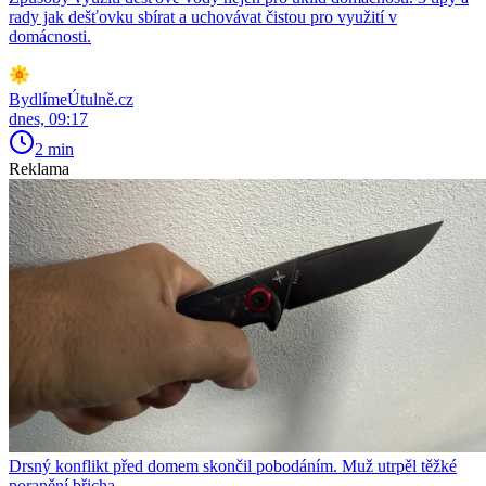
rady jak dešťovku sbírat a uchovávat čistou pro využití v
domácnosti.
BydlímeÚtulně.cz
dnes, 09:17
2 min
Reklama
Drsný konflikt před domem skončil pobodáním. Muž utrpěl těžké
poranění břicha