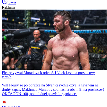
3 min
Reklama
Fleury vyzval Muradova k odvetě. Uzbek kývl na prosincový
termín
Will Fleury se po porážce na Štvanici rychle ozval s návrhem na
druhý zápas. Makhmud Muradov souhlasil a oba míří na prosincový
OKTAGON 100, pokud duel posvětí organizace.