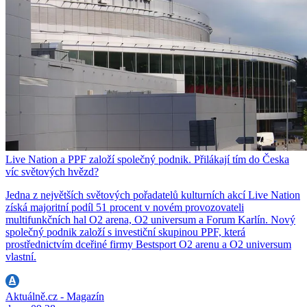
Live Nation a PPF založí společný podnik. Přilákají tím do Česka
víc světových hvězd?
Jedna z největších světových pořadatelů kulturních akcí Live Nation
získá majoritní podíl 51 procent v novém provozovateli
multifunkčních hal O2 arena, O2 universum a Forum Karlín. Nový
společný podnik založí s investiční skupinou PPF, která
prostřednictvím dceřiné firmy Bestsport O2 arenu a O2 universum
vlastní.
Aktuálně.cz - Magazín