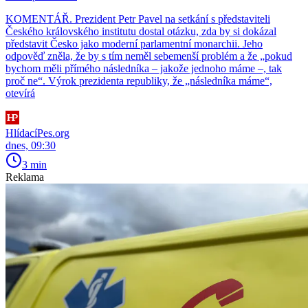
KOMENTÁŘ. Prezident Petr Pavel na setkání s představiteli
Českého královského institutu dostal otázku, zda by si dokázal
představit Česko jako moderní parlamentní monarchii. Jeho
odpověď zněla, že by s tím neměl sebemenší problém a že „pokud
bychom měli přímého následníka – jakože jednoho máme –, tak
proč ne“. Výrok prezidenta republiky, že „následníka máme“,
otevírá
HlídacíPes.org
dnes, 09:30
3 min
Reklama