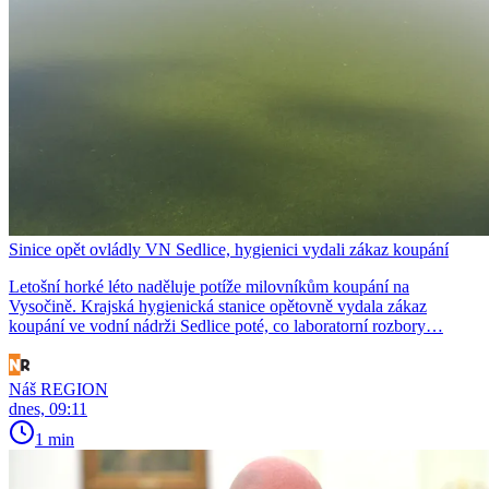
Sinice opět ovládly VN Sedlice, hygienici vydali zákaz koupání
Letošní horké léto naděluje potíže milovníkům koupání na
Vysočině. Krajská hygienická stanice opětovně vydala zákaz
koupání ve vodní nádrži Sedlice poté, co laboratorní rozbory…
Náš REGION
dnes, 09:11
1 min