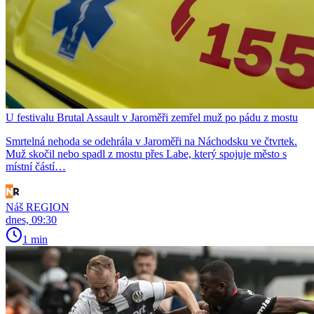
U festivalu Brutal Assault v Jaroměři zemřel muž po pádu z mostu
Smrtelná nehoda se odehrála v Jaroměři na Náchodsku ve čtvrtek.
Muž skočil nebo spadl z mostu přes Labe, který spojuje město s
místní částí…
Náš REGION
dnes, 09:30
1 min