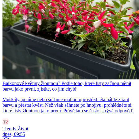
Balkonové květiny žloutnou? Podle toho, které listy začnou měnit
barvu jako první, zjistíte, co jim chybí
Muškáty, petúnie nebo surfinie mohou uprostřed léta náhle ztratit
barvu a přestat kvést. Než však sáhnete po hnojivu, prohlédněte si,
které listy žloutnou jako první. Právě tam se často skrývá odpověď.
Trendy Život
dnes, 09:55