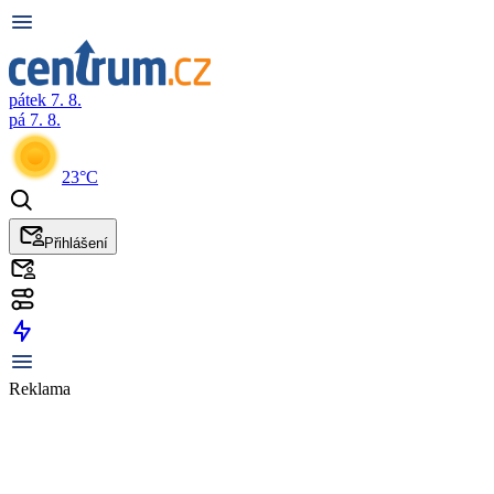
pátek 7. 8.
pá 7. 8.
23°C
Přihlášení
Reklama