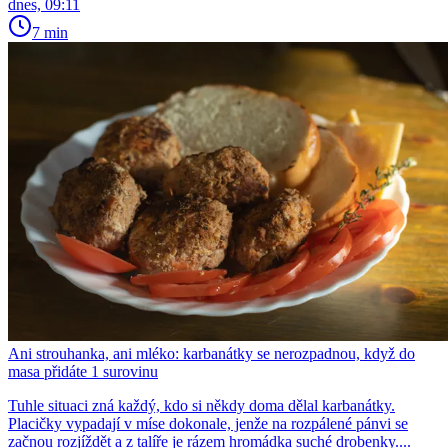
dnes, 09:11
7 min
Ani strouhanka, ani mléko: karbanátky se nerozpadnou, když do
masa přidáte 1 surovinu
Tuhle situaci zná každý, kdo si někdy doma dělal karbanátky.
Placičky vypadají v míse dokonale, jenže na rozpálené pánvi se
začnou rozjíždět a z talíře je rázem hromádka suché drobenky....