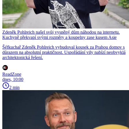
Zdeněk Pohlreich našel svůj vysněný dům náhodou na internetu.
Kuchyně překvapí svými rozměry a koupelny zase kusem Asie
Šéfkuchař Zdeněk Pohlreich vybudoval kousek za Prahou domov s
důrazem na absolutní praktičnost. Uspořádání vily nabízí neobvyklá
architektonická řešení.
ReadZone
dnes, 10:00
2 min