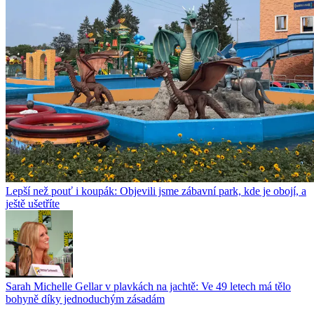
Lepší než pouť i koupák: Objevili jsme zábavní park, kde je obojí, a
ještě ušetříte
Sarah Michelle Gellar v plavkách na jachtě: Ve 49 letech má tělo
bohyně díky jednoduchým zásadám