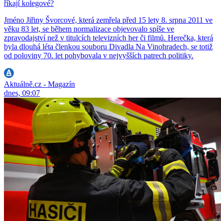
říkají kolegové?
Jméno Jiřiny Švorcové, která zemřela před 15 lety 8. srpna 2011 ve
věku 83 let, se během normalizace objevovalo spíše ve
zpravodajství než v titulcích televizních her či filmů. Herečka, která
byla dlouhá léta členkou souboru Divadla Na Vinohradech, se totiž
od poloviny 70. let pohybovala v nejvyšších patrech politiky.
Aktuálně.cz - Magazín
dnes, 09:07