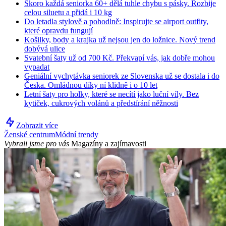
Skoro každá seniorka 60+ dělá tuhle chybu s pásky. Rozbije
celou siluetu a přidá i 10 kg
Do letadla stylově a pohodlně: Inspirujte se airport outfity,
které opravdu fungují
Košilky, body a krajka už nejsou jen do ložnice. Nový trend
dobývá ulice
Svatební šaty už od 700 Kč. Překvapí vás, jak dobře mohou
vypadat
Geniální vychytávka seniorek ze Slovenska už se dostala i do
Česka. Omládnou díky ní klidně i o 10 let
Letní šaty pro holky, které se necítí jako luční víly. Bez
kytiček, cukrových volánů a předstírání něžnosti
Zobrazit více
Ženské centrum
Módní trendy
Vybrali jsme pro vás
Magazíny a zajímavosti