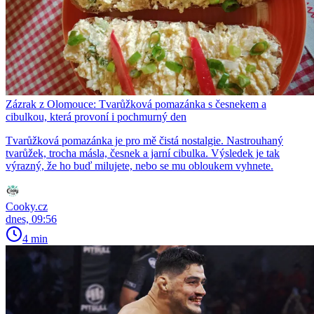
Zázrak z Olomouce: Tvarůžková pomazánka s česnekem a
cibulkou, která provoní i pochmurný den
Tvarůžková pomazánka je pro mě čistá nostalgie. Nastrouhaný
tvarůžek, trocha másla, česnek a jarní cibulka. Výsledek je tak
výrazný, že ho buď milujete, nebo se mu obloukem vyhnete.
Cooky.cz
dnes, 09:56
4 min