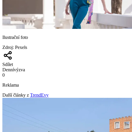
Ilustrační foto
Zdroj
:
Pexels
Sdílet
Denní
výzva
0
Reklama
Další články z
TrendEvy