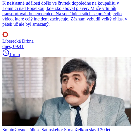
K nešťastné události došlo ve čtvrtek dopoledne na koupališti v
Lomnici nad Popelkou, kde zkolaboval plavec. Muže vrtulník
transportoval do nemocnice. Na sociálních sítích se poté objevilo
video, které celý incident zachycuje. Záznam vzbudil velký ohlas, v
pátek už ale byl smazaný.
Liberecká Drbna
dnes, 09:41
1 min
Smutný osud Júliuse Satinského: S manželkou slavil 20 let