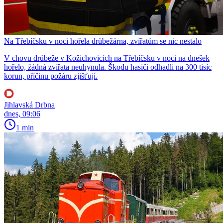
Na Třebíčsku v noci hořela drůbežárna, zvířatům se nic nestalo
V chovu drůbeže v Kožichovicích na Třebíčsku v noci na dnešek
hořelo, žádná zvířata neuhynula. Škodu hasiči odhadli na 300 tisíc
korun, příčinu požáru zjišťují.
Jihlavská Drbna
dnes, 09:06
1 min