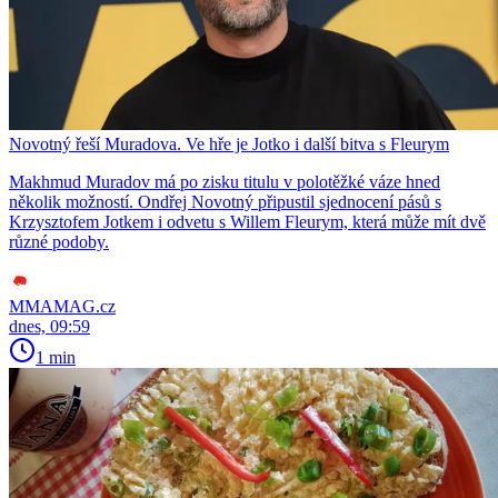
Novotný řeší Muradova. Ve hře je Jotko i další bitva s Fleurym
Makhmud Muradov má po zisku titulu v polotěžké váze hned
několik možností. Ondřej Novotný připustil sjednocení pásů s
Krzysztofem Jotkem i odvetu s Willem Fleurym, která může mít dvě
různé podoby.
MMAMAG.cz
dnes, 09:59
1 min