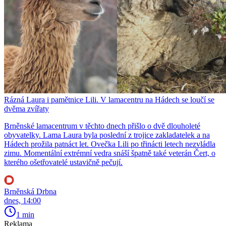
Rázná Laura i pamětnice Lili. V lamacentru na Hádech se loučí se
dvěma zvířaty
Brněnské lamacentrum v těchto dnech přišlo o dvě dlouholeté
obyvatelky. Lama Laura byla poslední z trojice zakladatelek a na
Hádech prožila patnáct let. Ovečka Lili po třinácti letech nezvládla
zimu. Momentální extrémní vedra snáší špatně také veterán Čert, o
kterého ošetřovatelé ustavičně pečují.
Brněnská Drbna
dnes, 14:00
1 min
Reklama