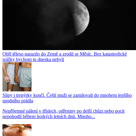
Obří těleso narazilo do Země a zrodil se Měsíc. Bez katastrofické
srážky bychom tu dneska nebyli
Slipy i trenýrky končí. Čeští muži se zamilovali do mnohem lepšího
spodního prádla
Nepříjemné pálení v tříslech, odřeniny po delší chůzi nebo pocit
nepohodlí během horkých letních dnů. Mnoho...