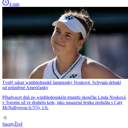
4 min
Tvrdý náraz wimbledonské šampionky Noskové. Schytala debakl
od průměrné Američanky
Pětadvacet dnů po wimbledonském triumfu skončila Linda Nosková
v Torontu už ve druhém kole, jako nasazená šestka prohrála s Caty
McNallyovou 6:7(5), 1:6.
SportyŽivě