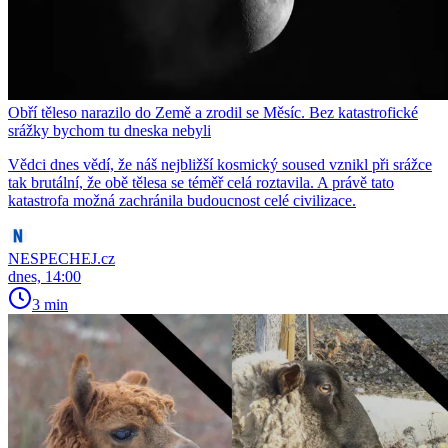
Obří těleso narazilo do Země a zrodil se Měsíc. Bez katastrofické
srážky bychom tu dneska nebyli
Vědci dnes vědí, že náš nejbližší kosmický soused vznikl při srážce
tak brutální, že obě tělesa se téměř celá roztavila. A právě tato
katastrofa možná zachránila budoucnost celé civilizace.
NESPECHEJ.cz
dnes, 14:00
3 min