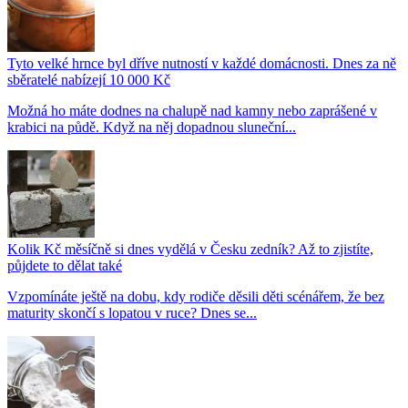
Tyto velké hrnce byl dříve nutností v každé domácnosti. Dnes za ně
sběratelé nabízejí 10 000 Kč
Možná ho máte dodnes na chalupě nad kamny nebo zaprášené v
krabici na půdě. Když na něj dopadnou sluneční...
Kolik Kč měsíčně si dnes vydělá v Česku zedník? Až to zjistíte,
půjdete to dělat také
Vzpomínáte ještě na dobu, kdy rodiče děsili děti scénářem, že bez
maturity skončí s lopatou v ruce? Dnes se...