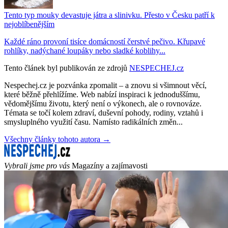
Tento typ mouky devastuje játra a slinivku. Přesto v Česku patří k
nejoblíbenějším
Každé ráno provoní tisíce domácností čerstvé pečivo. Křupavé
rohlíky, nadýchané loupáky nebo sladké koblihy...
Tento článek byl publikován ze zdrojů
NESPECHEJ.cz
Nespechej.cz je pozvánka zpomalit – a znovu si všimnout věcí,
které běžně přehlížíme. Web nabízí inspiraci k jednoduššímu,
vědomějšímu životu, který není o výkonech, ale o rovnováze.
Témata se točí kolem zdraví, duševní pohody, rodiny, vztahů i
smysluplného využití času. Namísto radikálních změn...
Všechny články tohoto autora →
Vybrali jsme pro vás
Magazíny a zajímavosti