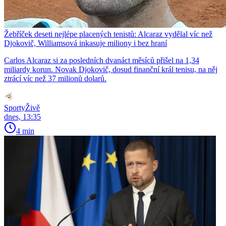
Žebříček deseti nejlépe placených tenistů: Alcaraz vydělal víc než
Djokovič, Williamsová inkasuje miliony i bez hraní
Carlos Alcaraz si za posledních dvanáct měsíců přišel na 1,34
miliardy korun. Novak Djokovič, dosud finanční král tenisu, na něj
ztrácí víc než 37 milionů dolarů.
SportyŽivě
dnes, 13:35
4 min