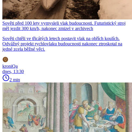
Sověti před 100 lety vymysleli vlak budoucnosti. Futuristický stroj
měl jezdit 300 km/h, nakonec zmizel v archivech
Sověti chtěli ve třicátých letech postavit vlak na obřích koulích.
Odvážný projekt rychlovlaku budoucnosti nakonec ztroskotal na
jedné zcela běžné věci.
kroniQa
dnes, 13:30
2 min