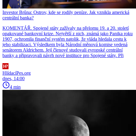
Investor Brůna: Ostrov, kde se rodily peníze. Jak vznikla americká
centrální banka?
KOMENTÁŘ. Spojené státy zažívaly na přelomu 19. a 20. století
opakované bankovní krize. Největší z nich, známá jako Panika roku
1907, ochromila finanční systém natolik, že vláda hledala cestu k
jeho stabilizaci. Výsledkem byla Národní měnová komise vedená
senátorem Aldrichem. Její členové studovali evropské centrální
banky a připravovali návrh nové instituce pro Spojené státy. Při
HlídacíPes.org
dnes, 14:00
4 min