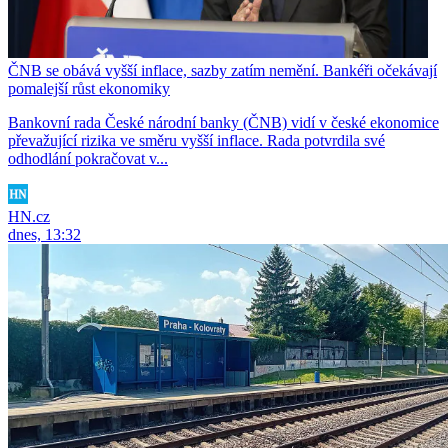
ČNB se obává vyšší inflace, sazby zatím nemění. Bankéři očekávají
pomalejší růst ekonomiky
Bankovní rada České národní banky (ČNB) vidí v české ekonomice
převažující rizika ve směru vyšší inflace. Rada potvrdila své
odhodlání pokračovat v...
HN.cz
dnes, 13:32