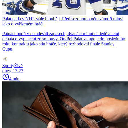
Palát padá v NHL stále hlouběji. Před sezonou o něm zámoří mluví
jako o vyřízeném hráči
Patnáct bodů v osmdesáti zápasech, dvanáct minut na ledě a letní
debata o vyplacení ze smlouvy. Ondřej Palát vstupuje do posledního
roku kontraktu jako stín hráče, který rozhodoval finále Stanley
Cupu.
SportyŽivě
dnes, 13:27
4 min