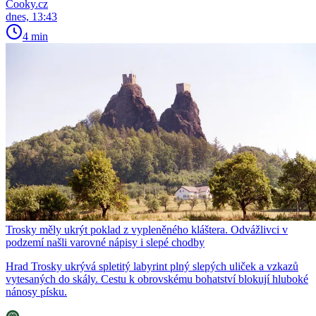
Cooky.cz
dnes, 13:43
4 min
Trosky měly ukrýt poklad z vypleněného kláštera. Odvážlivci v
podzemí našli varovné nápisy i slepé chodby
Hrad Trosky ukrývá spletitý labyrint plný slepých uliček a vzkazů
vytesaných do skály. Cestu k obrovskému bohatství blokují hluboké
nánosy písku.