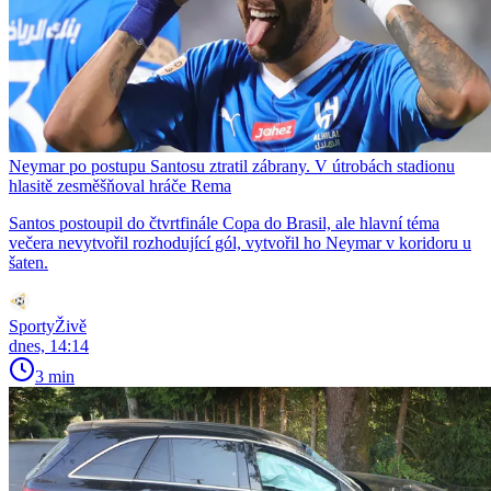
Neymar po postupu Santosu ztratil zábrany. V útrobách stadionu
hlasitě zesměšňoval hráče Rema
Santos postoupil do čtvrtfinále Copa do Brasil, ale hlavní téma
večera nevytvořil rozhodující gól, vytvořil ho Neymar v koridoru u
šaten.
SportyŽivě
dnes, 14:14
3 min