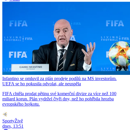
Infantino se omluvil za plán prodeje podílů na MS investorům.
UEFA se ho pokusila odvolat, ale neuspěla
FIFA chtěla prodat pětinu své komerční divize za více než 100
miliard korun. Plán vydržel čtyři dny, než ho pohřbila hrozba
evropského bojkotu.
SportyŽivě
dnes, 13:51