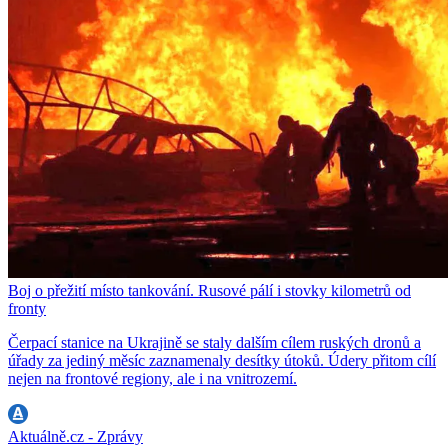
Boj o přežití místo tankování. Rusové pálí i stovky kilometrů od
fronty
Čerpací stanice na Ukrajině se staly dalším cílem ruských dronů a
úřady za jediný měsíc zaznamenaly desítky útoků. Údery přitom cílí
nejen na frontové regiony, ale i na vnitrozemí.
Aktuálně.cz - Zprávy