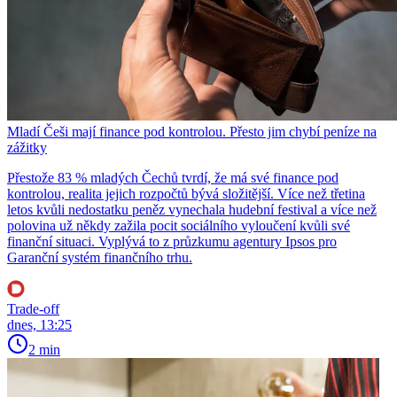
Mladí Češi mají finance pod kontrolou. Přesto jim chybí peníze na
zážitky
Přestože 83 % mladých Čechů tvrdí, že má své finance pod
kontrolou, realita jejich rozpočtů bývá složitější. Více než třetina
letos kvůli nedostatku peněz vynechala hudební festival a více než
polovina už někdy zažila pocit sociálního vyloučení kvůli své
finanční situaci. Vyplývá to z průzkumu agentury Ipsos pro
Garanční systém finančního trhu.
Trade-off
dnes, 13:25
2 min