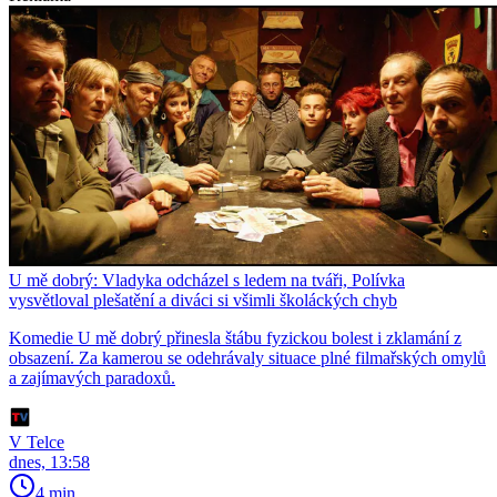
U mě dobrý: Vladyka odcházel s ledem na tváři, Polívka
vysvětloval plešatění a diváci si všimli školáckých chyb
Komedie U mě dobrý přinesla štábu fyzickou bolest i zklamání z
obsazení. Za kamerou se odehrávaly situace plné filmařských omylů
a zajímavých paradoxů.
V Telce
dnes, 13:58
4 min