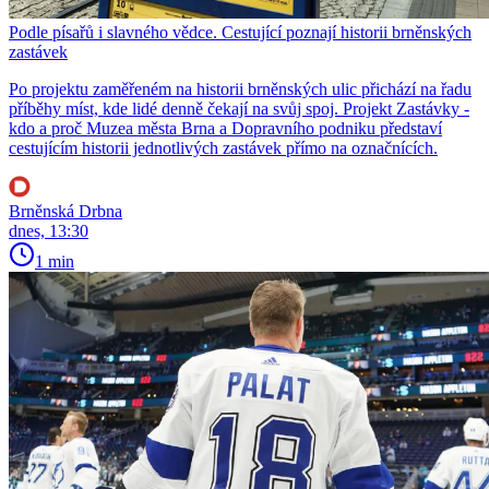
Podle písařů i slavného vědce. Cestující poznají historii brněnských
zastávek
Po projektu zaměřeném na historii brněnských ulic přichází na řadu
příběhy míst, kde lidé denně čekají na svůj spoj. Projekt Zastávky -
kdo a proč Muzea města Brna a Dopravního podniku představí
cestujícím historii jednotlivých zastávek přímo na označnících.
Brněnská Drbna
dnes, 13:30
1 min