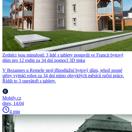
Zedníci jsou minulostí: 3 lidé s tablety postavili ve Francii bytový
dům pro 12 rodin za 34 dní pomocí 3D tisku
V Bezannes u Remeše stojí třípodlažní bytový dům, jehož nosné
stěny vytiskl robot za 34 dní místo obvyklých měsíců ruční práce.
Řídili to 3 operátoři s tablety.
Mobify.cz
dnes, 14:04
4 min