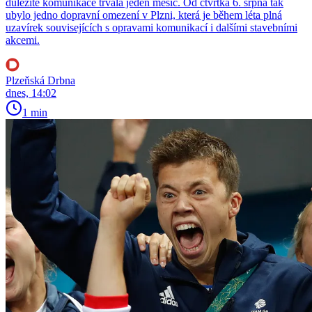
důležité komunikace trvala jeden měsíc. Od čtvrtka 6. srpna tak
ubylo jedno dopravní omezení v Plzni, která je během léta plná
uzavírek souvisejících s opravami komunikací i dalšími stavebními
akcemi.
Plzeňská Drbna
dnes, 14:02
1 min