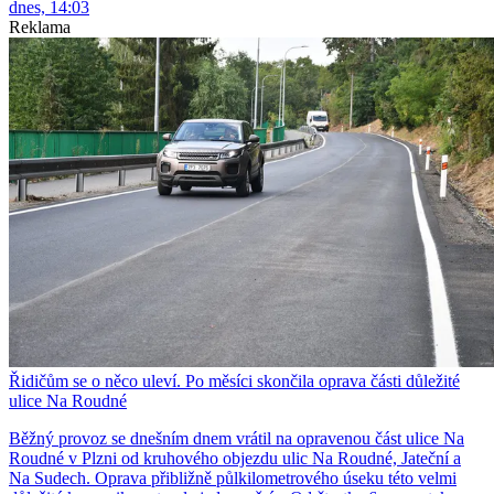
dnes, 14:03
Reklama
Řidičům se o něco uleví. Po měsíci skončila oprava části důležité
ulice Na Roudné
Běžný provoz se dnešním dnem vrátil na opravenou část ulice Na
Roudné v Plzni od kruhového objezdu ulic Na Roudné, Jateční a
Na Sudech. Oprava přibližně půlkilometrového úseku této velmi