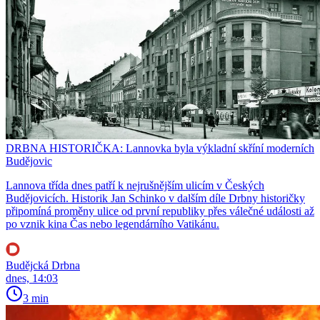
DRBNA HISTORIČKA: Lannovka byla výkladní skříní moderních
Budějovic
Lannova třída dnes patří k nejrušnějším ulicím v Českých
Budějovicích. Historik Jan Schinko v dalším díle Drbny historičky
připomíná proměny ulice od první republiky přes válečné události až
po vznik kina Čas nebo legendárního Vatikánu.
Budějcká Drbna
dnes, 14:03
3 min