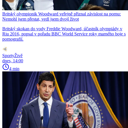
Britský olympionik Woodward veřejně přiznal závislost na pornu:
Nemohl jsem přestat, vedl jsem dvojí život
Britský skokan do vody Freddie Woodward, účastník olympiády v
Riu 2016, popsal v pořadu BBC World Service roky marného boje s
pornografií.
SportyŽivě
dnes, 14:00
4 min