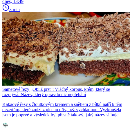
dnes, 13:49
3 min
Sametové řezy „Obliž prst”: Vláčný korpus, krém, který se
rozplývá. Název, který opravdu nic nepřehání
Kakaové řezy s žloutkovým krémem a sněhem z bílků patří k těm
dezertům, které zmizí z plechu dřív, než vychladnou. Vyzkoušela
jsem je poprvé a výsledek byl přesně takový, jaký název slibuje.