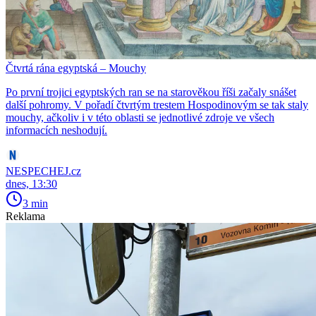
Čtvrtá rána egyptská – Mouchy
Po první trojici egyptských ran se na starověkou říši začaly snášet
další pohromy. V pořadí čtvrtým trestem Hospodinovým se tak staly
mouchy, ačkoliv i v této oblasti se jednotlivé zdroje ve všech
informacích neshodují.
NESPECHEJ.cz
dnes, 13:30
3 min
Reklama