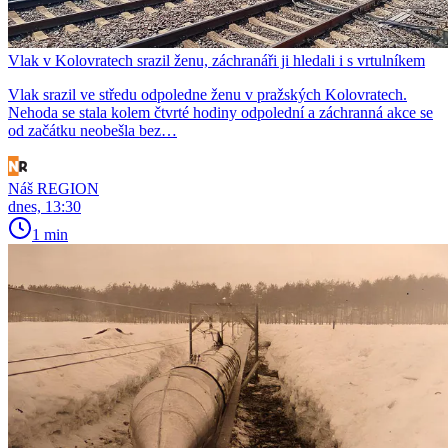
Vlak v Kolovratech srazil ženu, záchranáři ji hledali i s vrtulníkem
Vlak srazil ve středu odpoledne ženu v pražských Kolovratech.
Nehoda se stala kolem čtvrté hodiny odpolední a záchranná akce se
od začátku neobešla bez…
Náš REGION
dnes, 13:30
1 min