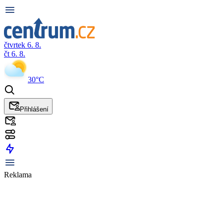
čtvrtek 6. 8.
čt 6. 8.
30°C
Přihlášení
Reklama