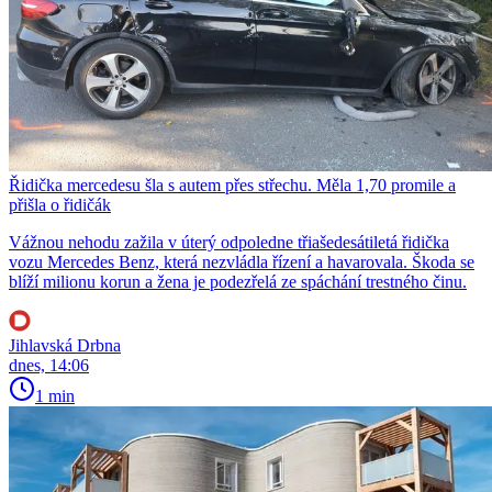
Řidička mercedesu šla s autem přes střechu. Měla 1,70 promile a
přišla o řidičák
Vážnou nehodu zažila v úterý odpoledne třiašedesátiletá řidička
vozu Mercedes Benz, která nezvládla řízení a havarovala. Škoda se
blíží milionu korun a žena je podezřelá ze spáchání trestného činu.
Jihlavská Drbna
dnes, 14:06
1 min