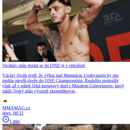
Sivákův plán dostat se do ONE je v ohrožení
Václav Sivák tvrdí, že výhra nad Mamukou Usubyanem by mu
mohla otevřít dveře do ONE Championship. Ruského postojáře
však už v pátek čeká turnajový duel s Maratem Grigorianem, který
může český plán výrazně zkomplikovat.
MMAMAG.cz
dnes, 08:32
1 min