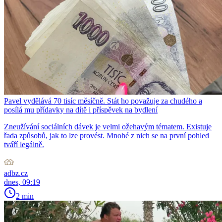
Pavel vydělává 70 tisíc měsíčně. Stát ho považuje za chudého a
posílá mu přídavky na dítě i příspěvek na bydlení
Zneužívání sociálních dávek je velmi ožehavým tématem. Existuje
řada způsobů, jak to lze provést. Mnohé z nich se na první pohled
tváří legálně.
adbz.cz
dnes, 09:19
2 min