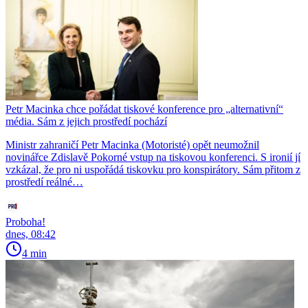
Petr Macinka chce pořádat tiskové konference pro „alternativní“
média. Sám z jejich prostředí pochází
Ministr zahraničí Petr Macinka (Motoristé) opět neumožnil
novinářce Zdislavě Pokorné vstup na tiskovou konferenci. S ironií jí
vzkázal, že pro ni uspořádá tiskovku pro konspirátory. Sám přitom z
prostředí reálné…
Proboha!
dnes, 08:42
4 min