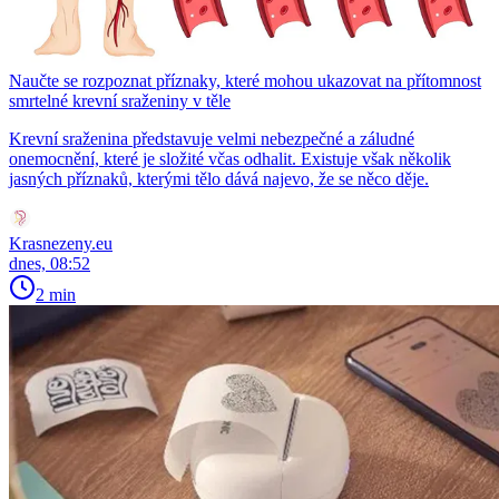
Naučte se rozpoznat příznaky, které mohou ukazovat na přítomnost
smrtelné krevní sraženiny v těle
Krevní sraženina představuje velmi nebezpečné a záludné
onemocnění, které je složité včas odhalit. Existuje však několik
jasných příznaků, kterými tělo dává najevo, že se něco děje.
Krasnezeny.eu
dnes, 08:52
2 min