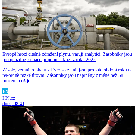
Evropě hrozí citelné zdražení plynu, varují analytici. Zásobníky jsou
poloprázdné, situace připomíná krizi z roku 2022
Zásoby zemního plynu v Evropské unii jsou pro toto období roku na
rekordně nízké úrovni. Zásobníky jsou naplněny z méně než 58
procent, což je...
HN.cz
dnes, 08:41