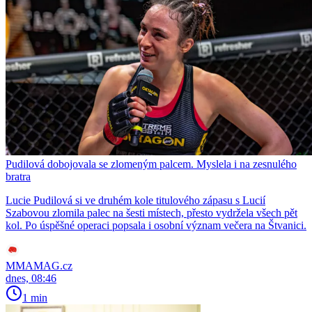
Pudilová dobojovala se zlomeným palcem. Myslela i na zesnulého
bratra
Lucie Pudilová si ve druhém kole titulového zápasu s Lucií
Szabovou zlomila palec na šesti místech, přesto vydržela všech pět
kol. Po úspěšné operaci popsala i osobní význam večera na Štvanici.
MMAMAG.cz
dnes, 08:46
1 min