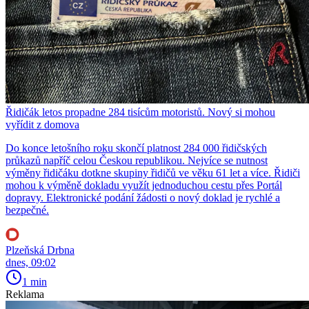
Řidičák letos propadne 284 tisícům motoristů. Nový si mohou
vyřídit z domova
Do konce letošního roku skončí platnost 284 000 řidičských
průkazů napříč celou Českou republikou. Nejvíce se nutnost
výměny řidičáku dotkne skupiny řidičů ve věku 61 let a více. Řidiči
mohou k výměně dokladu využít jednoduchou cestu přes Portál
dopravy. Elektronické podání žádosti o nový doklad je rychlé a
bezpečné.
Plzeňská Drbna
dnes, 09:02
1 min
Reklama