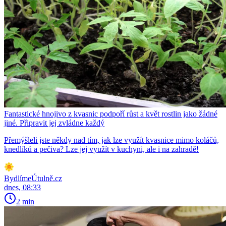
Fantastické hnojivo z kvasnic podpoří růst a květ rostlin jako žádné
jiné. Připravit jej zvládne každý
Přemýšleli jste někdy nad tím, jak lze využít kvasnice mimo koláčů,
knedlíků a pečiva? Lze jej využít v kuchyni, ale i na zahradě!
BydlímeÚtulně.cz
dnes, 08:33
2 min