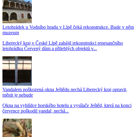
Letohrádek u Vodního hradu v Lípě čeká rekonstrukce. Bude v něm
muzeum
Liberecký kraj v České Lípě zahájil rekonstrukci renesančního
letohrádku Červený dům a přilehlých objektů v...
Vandalem poškozená okna Ještědu nechá Liberecký kraj opravit,
měnit je nebude
Okna na vyhlídce horského hotelu a vysílače Ještěd, která na konci
července poškodil vandal, nechá...