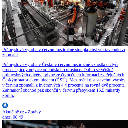
Průmyslová výroba v červnu meziročně stoupla, růst ve stavebnictví
zpomalil
Průmyslová výroba v Česku v červnu meziročně vzrostla o čtyři
procenta, tedy nejvíce od loňského prosince. Dařilo se většině
průmyslových odvětví, plyne ze čtvrtečních informací zveřejněných
Českým statistickým úřadem (ČSÚ). Meziroční růst stavební výroby
v červnu zpomalil z květnových 4,4 procenta na rovná dvě procenta.
Zahraniční obchod pak skončil v červnu přebytkem 15,5 miliardy
korun.
Aktuálně.cz - Zprávy
dnes, 08:49