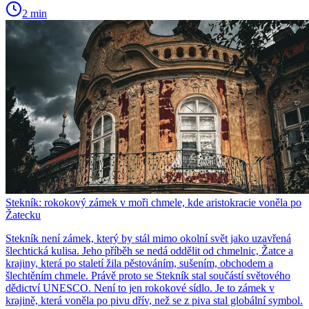
2 min
Stekník: rokokový zámek v moři chmele, kde aristokracie voněla po
Žatecku
Stekník není zámek, který by stál mimo okolní svět jako uzavřená
šlechtická kulisa. Jeho příběh se nedá oddělit od chmelnic, Žatce a
krajiny, která po staletí žila pěstováním, sušením, obchodem a
šlechtěním chmele. Právě proto se Stekník stal součástí světového
dědictví UNESCO. Není to jen rokokové sídlo. Je to zámek v
krajině, která voněla po pivu dřív, než se z piva stal globální symbol.