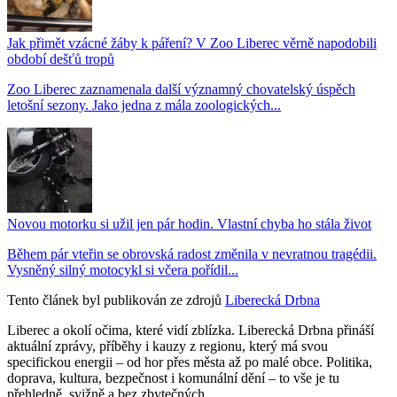
Jak přimět vzácné žáby k páření? V Zoo Liberec věrně napodobili
období dešťů tropů
Zoo Liberec zaznamenala další významný chovatelský úspěch
letošní sezony. Jako jedna z mála zoologických...
Novou motorku si užil jen pár hodin. Vlastní chyba ho stála život
Během pár vteřin se obrovská radost změnila v nevratnou tragédii.
Vysněný silný motocykl si včera pořídil...
Tento článek byl publikován ze zdrojů
Liberecká Drbna
Liberec a okolí očima, které vidí zblízka. Liberecká Drbna přináší
aktuální zprávy, příběhy i kauzy z regionu, který má svou
specifickou energii – od hor přes města až po malé obce. Politika,
doprava, kultura, bezpečnost i komunální dění – to vše je tu
přehledně, svižně a bez zbytečných...