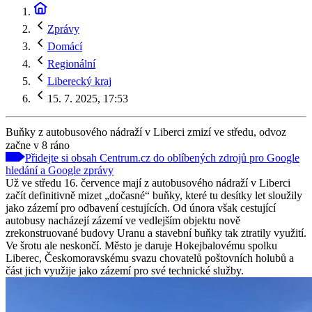
Zprávy
Domácí
Regionální
Liberecký kraj
15. 7. 2025, 17:53
Buňky z autobusového nádraží v Liberci zmizí ve středu, odvoz
začne v 8 ráno
Přidejte si obsah Centrum.cz do oblíbených zdrojů pro Google
hledání a Google zprávy
Už ve středu 16. července mají z autobusového nádraží v Liberci
začít definitivně mizet „dočasné“ buňky, které tu desítky let sloužily
jako zázemí pro odbavení cestujících. Od února však cestující
autobusy nacházejí zázemí ve vedlejším objektu nově
zrekonstruované budovy Uranu a stavební buňky tak ztratily využití.
Ve šrotu ale neskončí. Město je daruje Hokejbalovému spolku
Liberec, Českomoravskému svazu chovatelů poštovních holubů a
část jich využije jako zázemí pro své technické služby.