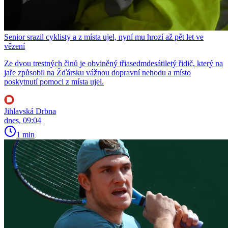
Senior srazil cyklisty a z místa ujel, nyní mu hrozí až pět let ve
vězení
Ze dvou trestných činů je obviněný třiasedmdesátiletý řidič, který na
jaře způsobil na Žďársku vážnou dopravní nehodu a místo
poskytnutí pomoci z místa ujel.
Jihlavská Drbna
dnes, 09:04
1 min