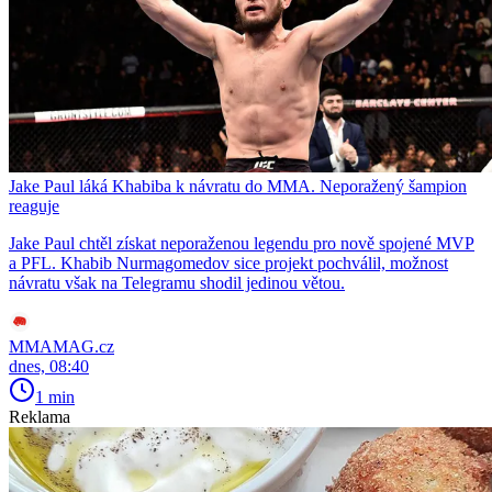
Jake Paul láká Khabiba k návratu do MMA. Neporažený šampion
reaguje
Jake Paul chtěl získat neporaženou legendu pro nově spojené MVP
a PFL. Khabib Nurmagomedov sice projekt pochválil, možnost
návratu však na Telegramu shodil jedinou větou.
MMAMAG.cz
dnes, 08:40
1 min
Reklama