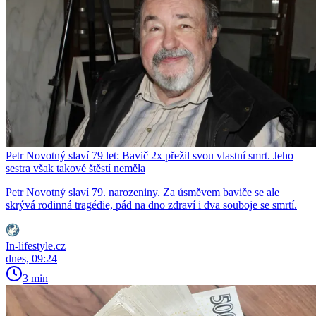
Petr Novotný slaví 79 let: Bavič 2x přežil svou vlastní smrt. Jeho
sestra však takové štěstí neměla
Petr Novotný slaví 79. narozeniny. Za úsměvem baviče se ale
skrývá rodinná tragédie, pád na dno zdraví i dva souboje se smrtí.
In-lifestyle.cz
dnes, 09:24
3 min