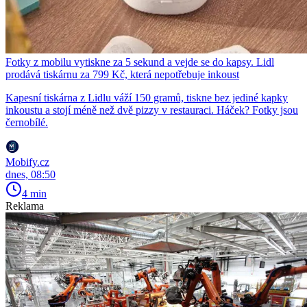
Fotky z mobilu vytiskne za 5 sekund a vejde se do kapsy. Lidl
prodává tiskárnu za 799 Kč, která nepotřebuje inkoust
Kapesní tiskárna z Lidlu váží 150 gramů, tiskne bez jediné kapky
inkoustu a stojí méně než dvě pizzy v restauraci. Háček? Fotky jsou
černobílé.
Mobify.cz
dnes, 08:50
4 min
Reklama