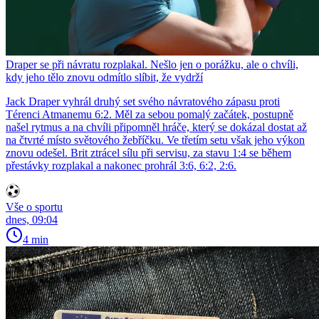
Draper se při návratu rozplakal. Nešlo jen o porážku, ale o chvíli,
kdy jeho tělo znovu odmítlo slíbit, že vydrží
Jack Draper vyhrál druhý set svého návratového zápasu proti
Térenci Atmanemu 6:2. Měl za sebou pomalý začátek, postupně
našel rytmus a na chvíli připomněl hráče, který se dokázal dostat až
na čtvrté místo světového žebříčku. Ve třetím setu však jeho výkon
znovu odešel. Brit ztrácel sílu při servisu, za stavu 1:4 se během
přestávky rozplakal a nakonec prohrál 3:6, 6:2, 2:6.
Vše o sportu
dnes, 09:04
4 min