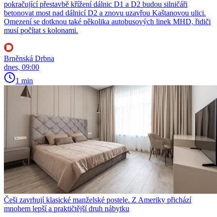
pokračující přestavbě křížení dálnic D1 a D2 budou silničáři
betonovat most nad dálnicí D2 a znovu uzavřou Kaštanovou ulici.
Omezení se dotknou také několika autobusových linek MHD, řidiči
musí počítat s kolonami.
Brněnská Drbna
dnes, 09:00
1 min
Češi zavrhují klasické manželské postele. Z Ameriky přichází
mnohem lepší a praktičtější druh nábytku