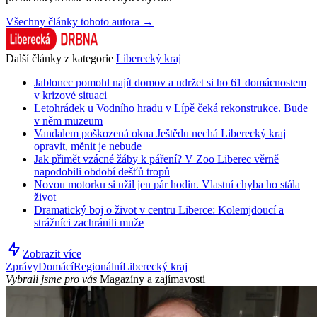
Všechny články tohoto autora →
Další články z kategorie
Liberecký kraj
Jablonec pomohl najít domov a udržet si ho 61 domácnostem
v krizové situaci
Letohrádek u Vodního hradu v Lípě čeká rekonstrukce. Bude
v něm muzeum
Vandalem poškozená okna Ještědu nechá Liberecký kraj
opravit, měnit je nebude
Jak přimět vzácné žáby k páření? V Zoo Liberec věrně
napodobili období dešťů tropů
Novou motorku si užil jen pár hodin. Vlastní chyba ho stála
život
Dramatický boj o život v centru Liberce: Kolemjdoucí a
strážníci zachránili muže
Zobrazit více
Zprávy
Domácí
Regionální
Liberecký kraj
Vybrali jsme pro vás
Magazíny a zajímavosti