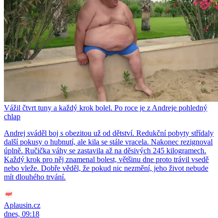
Vážil čtvrt tuny a každý krok bolel. Po roce je z Andreje pohledný
chlap
Andrej sváděl boj s obezitou už od dětství. Redukční pobyty střídaly
další pokusy o hubnutí, ale kila se stále vracela. Nakonec rezignoval
úplně. Ručička váhy se zastavila až na děsivých 245 kilogramech.
Každý krok pro něj znamenal bolest, většinu dne proto trávil vsedě
nebo vleže. Dobře věděl, že pokud nic nezmění, jeho život nebude
mít dlouhého trvání.
Aplausin.cz
dnes, 09:18