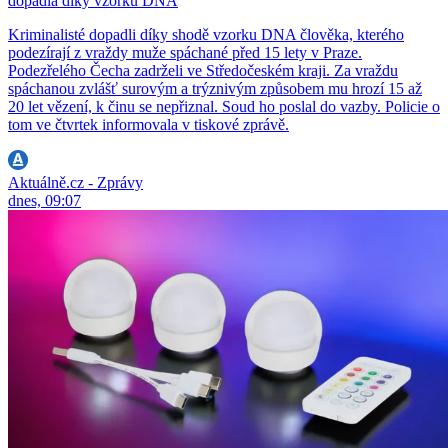
dopadla díky vzorku DNA
Kriminalisté dopadli díky shodě vzorku DNA člověka, kterého
podezírají z vraždy muže spáchané před 15 lety v Praze.
Podezřelého Čecha zadrželi ve Středočeském kraji. Za vraždu
spáchanou zvlášť surovým a trýznivým způsobem mu hrozí 15 až
20 let vězení, k činu se nepřiznal. Soud ho poslal do vazby. Policie o
tom ve čtvrtek informovala v tiskové zprávě.
Aktuálně.cz - Zprávy
dnes, 09:07