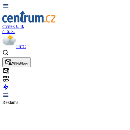
čtvrtek 6. 8.
čt 6. 8.
26°C
Přihlášení
Reklama