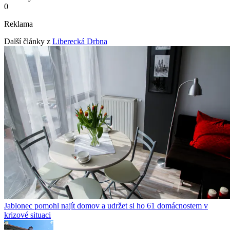
0
Reklama
Další články z
Liberecká Drbna
Jablonec pomohl najít domov a udržet si ho 61 domácnostem v
krizové situaci