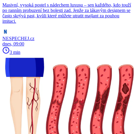
Masivní, vysoká postel s nádechem luxusu – sen každého, kdo touží
po ranním probuzení bez bolesti zad. Jenže za lákavým designem se
často skrývá past, kvůli které můžete utratit majlant za pouhou
imitaci.
NESPECHEJ.cz
dnes, 09:00
3 min