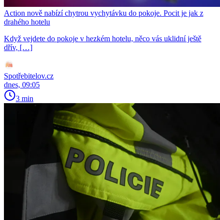
Action nově nabízí chytrou vychytávku do pokoje. Pocit je jak z
drahého hotelu
Když vejdete do pokoje v hezkém hotelu, něco vás uklidní ještě
dřív, […]
Spotřebitelov.cz
dnes, 09:05
3 min