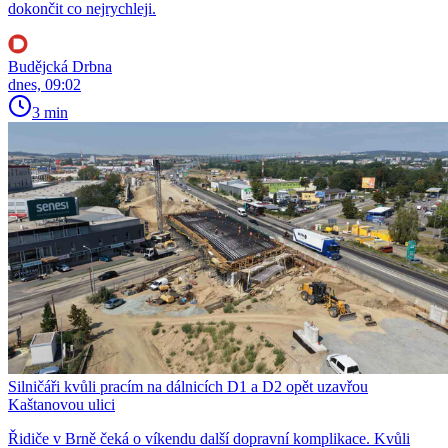
dokončit co nejrychleji.
Budějcká Drbna
dnes, 09:02
3 min
Silničáři kvůli pracím na dálnicích D1 a D2 opět uzavřou
Kaštanovou ulici
Řidiče v Brně čeká o víkendu další dopravní komplikace. Kvůli