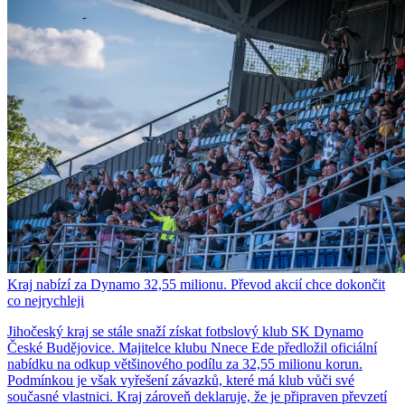
Kraj nabízí za Dynamo 32,55 milionu. Převod akcií chce dokončit
co nejrychleji
Jihočeský kraj se stále snaží získat fotbslový klub SK Dynamo
České Budějovice. Majitelce klubu Nnece Ede předložil oficiální
nabídku na odkup většinového podílu za 32,55 milionu korun.
Podmínkou je však vyřešení závazků, které má klub vůči své
současné vlastnici. Kraj zároveň deklaruje, že je připraven převzetí