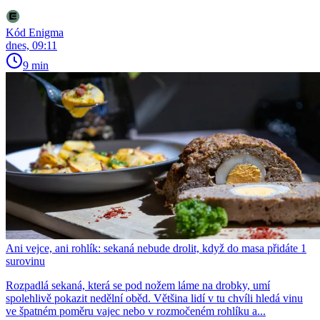
Kód Enigma
dnes, 09:11
9 min
Ani vejce, ani rohlík: sekaná nebude drolit, když do masa přidáte 1
surovinu
Rozpadlá sekaná, která se pod nožem láme na drobky, umí
spolehlivě pokazit nedělní oběd. Většina lidí v tu chvíli hledá vinu
ve špatném poměru vajec nebo v rozmočeném rohlíku a...