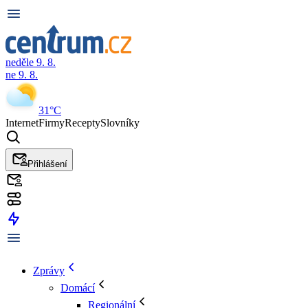
neděle 9. 8.
ne 9. 8.
31°C
Internet
Firmy
Recepty
Slovníky
Přihlášení
Zprávy
Domácí
Regionální