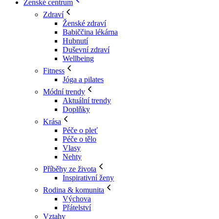
Ženské centrum
Zdraví
Ženské zdraví
Babiččina lékárna
Hubnutí
Duševní zdraví
Wellbeing
Fitness
Jóga a pilates
Módní trendy
Aktuální trendy
Doplňky
Krása
Péče o pleť
Péče o tělo
Vlasy
Nehty
Příběhy ze života
Inspirativní ženy
Rodina & komunita
Výchova
Přátelství
Vztahy