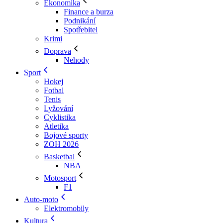
Ekonomika
Finance a burza
Podnikání
Spotřebitel
Krimi
Doprava
Nehody
Sport
Hokej
Fotbal
Tenis
Lyžování
Cyklistika
Atletika
Bojové sporty
ZOH 2026
Basketbal
NBA
Motosport
F1
Auto-moto
Elektromobily
Kultura