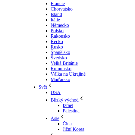
Francie
Chorvatsko
Island
Itálie
Německo
Polsko
Rakousko
Řecko
Rusko
Španělsko
Švédsko
Velká Británie
Rumunsko
Válka na Ukrajině
Maďarsko
Svět
USA
Blízký východ
Izrael
Palestina
Asie
Čína
Jižní Korea