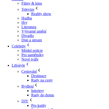
Filmy & kino
Televize
Reality show
Hudba
Hry
Literatura
Výtvarné umění
Divadlo
Digi a stream
Celebrity
Módní policie
Pro pamětníky
Nové tváře
Lifestyle
Cestování
Destinace
Rady na cesty
Bydlení
Interiery
Rady do domu
DIY
Pro kutily