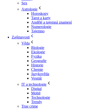
Sex
Astrologie
Horoskopy
Tarot a karty
Andělé a tajemná znamení
Numerologie
Tajemno
Zajímavosti
Věda
Biologie
Ekologie
Fyzika
Geografie
Historie
Chemie
Jazykověda
Vesmír
IT a technologie
Digital
Mobil
Technologie
Trendy
True crime