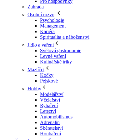
Pro hospodyňky
Zahrada
Osobní rozvoj
Psychologie
Management
Kariéra
Spiritualita a náboženství
Jídlo a vaření
Světová gastronomie
Levné vaření
Kulinářské triky
Mazlíčci
Kočky
Pejskové
Hobby
Modelářství
Včelařství
Rybaření
Letectví
Automobilismus
Adrenalin
Sběratelství
Houbaření