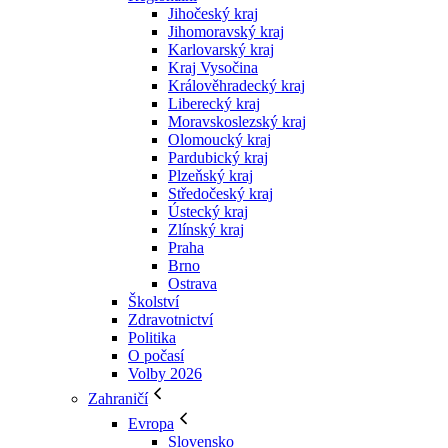
Jihočeský kraj
Jihomoravský kraj
Karlovarský kraj
Kraj Vysočina
Králověhradecký kraj
Liberecký kraj
Moravskoslezský kraj
Olomoucký kraj
Pardubický kraj
Plzeňský kraj
Středočeský kraj
Ústecký kraj
Zlínský kraj
Praha
Brno
Ostrava
Školství
Zdravotnictví
Politika
O počasí
Volby 2026
Zahraničí
Evropa
Slovensko