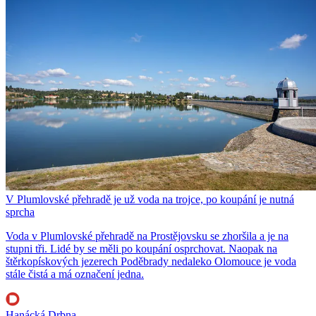
V Plumlovské přehradě je už voda na trojce, po koupání je nutná
sprcha
Voda v Plumlovské přehradě na Prostějovsku se zhoršila a je na
stupni tři. Lidé by se měli po koupání osprchovat. Naopak na
štěrkopískových jezerech Poděbrady nedaleko Olomouce je voda
stále čistá a má označení jedna.
Hanácká Drbna