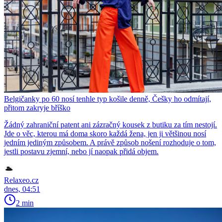
Belgičanky po 60 nosí tenhle typ košile denně, Češky ho odmítají,
přitom zakryje bříško
Žádný zahraniční patent ani zázračný kousek z butiku za tím nestojí.
Jde o věc, kterou má doma skoro každá žena, jen ji většinou nosí
jedním jediným způsobem. A právě způsob nošení rozhoduje o tom,
jestli postavu zjemní, nebo jí naopak přidá objem.
Relaxeo.cz
dnes, 04:51
2 min