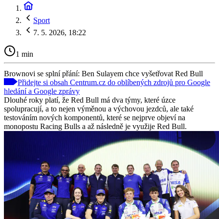
Sport
7. 5. 2026, 18:22
1 min
Brownovi se splní přání: Ben Sulayem chce vyšetřovat Red Bull
Přidejte si obsah Centrum.cz do oblíbených zdrojů pro Google
hledání a Google zprávy
Dlouhé roky platí, že Red Bull má dva týmy, které úzce
spolupracují, a to nejen výměnou a výchovou jezdců, ale také
testováním nových komponentů, které se nejprve objeví na
monopostu Racing Bulls a až následně je využije Red Bull.