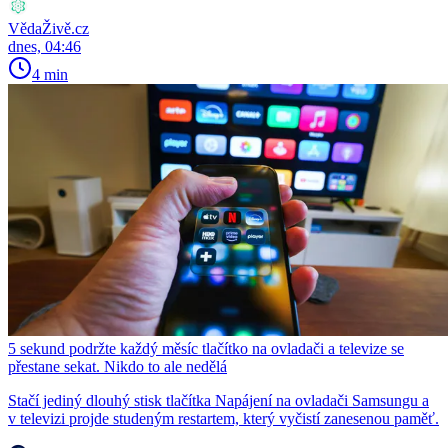
VědaŽivě.cz
dnes, 04:46
4 min
5 sekund podržte každý měsíc tlačítko na ovladači a televize se
přestane sekat. Nikdo to ale nedělá
Stačí jediný dlouhý stisk tlačítka Napájení na ovladači Samsungu a
v televizi projde studeným restartem, který vyčistí zanesenou paměť.