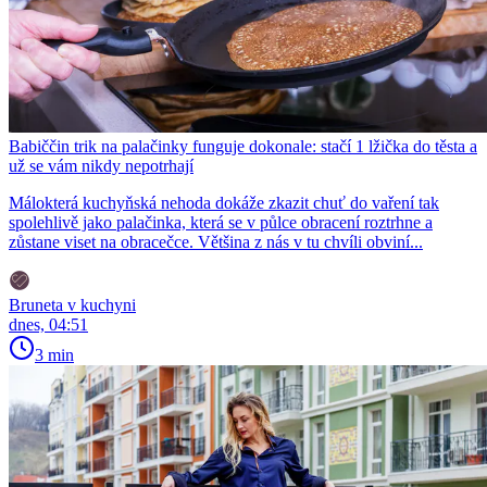
Babiččin trik na palačinky funguje dokonale: stačí 1 lžička do těsta a
už se vám nikdy nepotrhají
Málokterá kuchyňská nehoda dokáže zkazit chuť do vaření tak
spolehlivě jako palačinka, která se v půlce obracení roztrhne a
zůstane viset na obracečce. Většina z nás v tu chvíli obviní...
Bruneta v kuchyni
dnes, 04:51
3 min