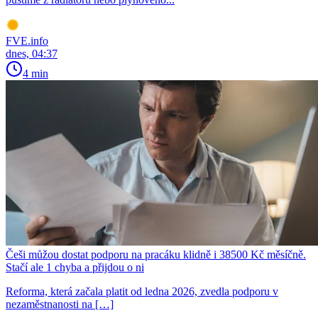
FVE.info
dnes, 04:37
4 min
Češi můžou dostat podporu na pracáku klidně i 38500 Kč měsíčně.
Stačí ale 1 chyba a přijdou o ni
Reforma, která začala platit od ledna 2026, zvedla podporu v
nezaměstnanosti na […]