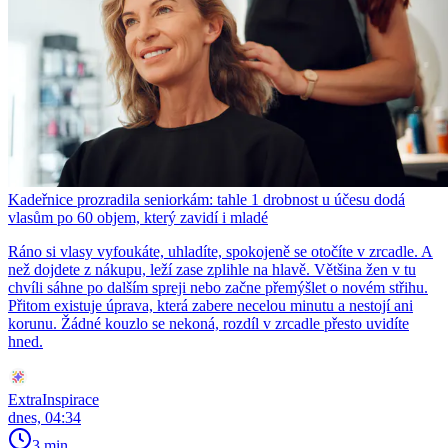
Kadeřnice prozradila seniorkám: tahle 1 drobnost u účesu dodá
vlasům po 60 objem, který zavidí i mladé
Ráno si vlasy vyfoukáte, uhladíte, spokojeně se otočíte v zrcadle. A
než dojdete z nákupu, leží zase zplihle na hlavě. Většina žen v tu
chvíli sáhne po dalším spreji nebo začne přemýšlet o novém střihu.
Přitom existuje úprava, která zabere necelou minutu a nestojí ani
korunu. Žádné kouzlo se nekoná, rozdíl v zrcadle přesto uvidíte
hned.
ExtraInspirace
dnes, 04:34
3 min