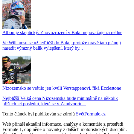
Albon je skeptický: Znovuzrození v Baku nepovažuje za reálne
Ve Williamsu se už teď těší do Baku, protože právě tam plánují
nasadit výrazný balík vylepšení, který by...
Nizozemsko se vrátilo jen kvůli Verstappenovi, říká Ecclestone
Nejbližší Velká cena Nizozemska bude minimálně na několik
příštích let poslední, která se v Zandvoortu...
Tento článek byl publikován ze zdrojů
SvětFormule.cz
Web přináší aktuální informace, analýzy a komentáře z prostředí
Formule 1, doplněné o novinky z dalších motoristických disciplín.