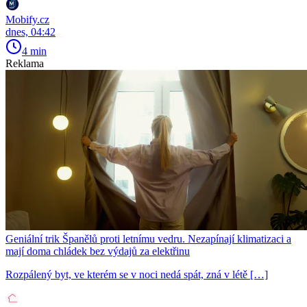
Mobify.cz
dnes, 04:42
4 min
Reklama
Geniální trik Španělů proti letnímu vedru. Nezapínají klimatizaci a
mají doma chládek bez výdajů za elektřinu
Rozpálený byt, ve kterém se v noci nedá spát, zná v létě […]