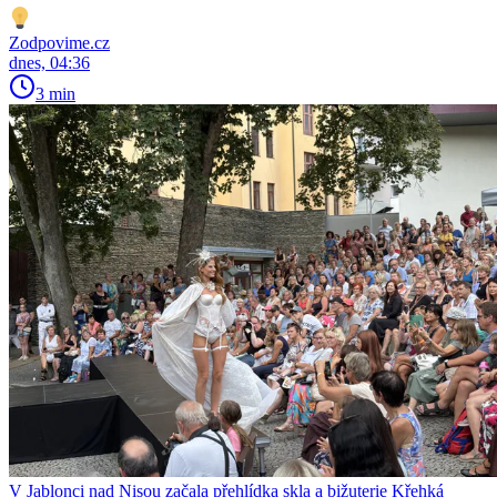
Zodpovime.cz
dnes, 04:36
3 min
V Jablonci nad Nisou začala přehlídka skla a bižuterie Křehká