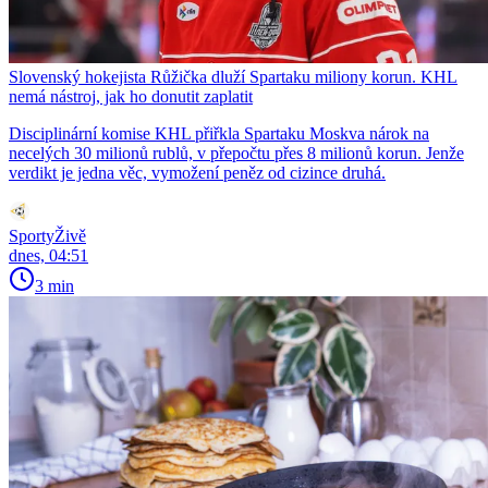
Slovenský hokejista Růžička dluží Spartaku miliony korun. KHL
nemá nástroj, jak ho donutit zaplatit
Disciplinární komise KHL přiřkla Spartaku Moskva nárok na
necelých 30 milionů rublů, v přepočtu přes 8 milionů korun. Jenže
verdikt je jedna věc, vymožení peněz od cizince druhá.
SportyŽivě
dnes, 04:51
3 min