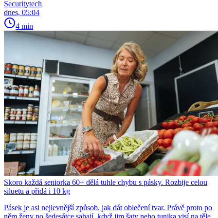
Securitytech
dnes, 05:04
4 min
Skoro každá seniorka 60+ dělá tuhle chybu s pásky. Rozbije celou
siluetu a přidá i 10 kg
Pásek je asi nejlevnější způsob, jak dát oblečení tvar. Právě proto po
něm ženy po šedesátce sahají, když jim šaty nebo tunika visí na těle