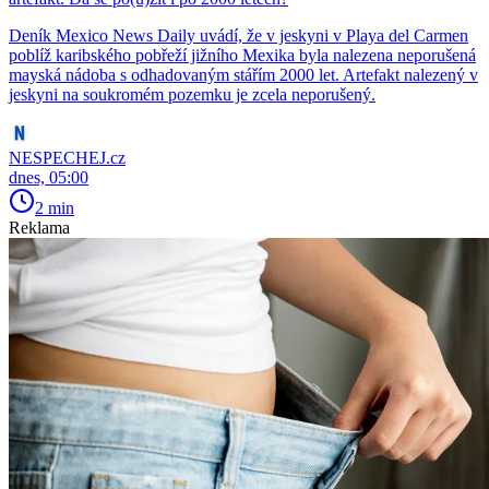
Deník Mexico News Daily uvádí, že v jeskyni v Playa del Carmen
poblíž karibského pobřeží jižního Mexika byla nalezena neporušená
mayská nádoba s odhadovaným stářím 2000 let. Artefakt nalezený v
jeskyni na soukromém pozemku je zcela neporušený.
NESPECHEJ.cz
dnes, 05:00
2 min
Reklama