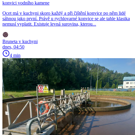
konvici vodního kamene
Ocet má v kuchyni skoro každý a při čištění konvice po něm lidé
sáhnou jako první. Právě u rychlovarné konvice se ale tahle klasika
nemusí vyplatit. Existuje levná surovina, kterou...
Bruneta v kuchyni
dnes, 04:50
4 min