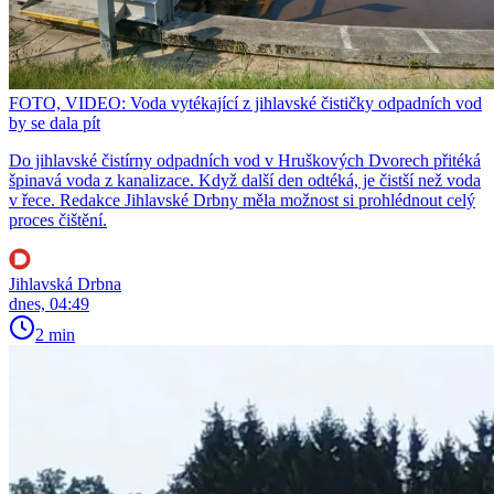
FOTO, VIDEO: Voda vytékající z jihlavské čističky odpadních vod
by se dala pít
Do jihlavské čistírny odpadních vod v Hruškových Dvorech přitéká
špinavá voda z kanalizace. Když další den odtéká, je čistší než voda
v řece. Redakce Jihlavské Drbny měla možnost si prohlédnout celý
proces čištění.
Jihlavská Drbna
dnes, 04:49
2 min