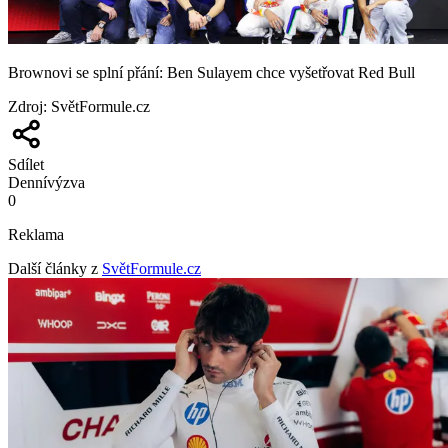
Brownovi se splní přání: Ben Sulayem chce vyšetřovat Red Bull
Zdroj
:
SvětFormule.cz
Sdílet
Denní
výzva
0
Reklama
Další články z
SvětFormule.cz