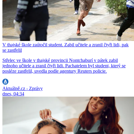
V thajské škole zaútočil student. Zabil učitele a zranil čtyři lidi, pak
se zastřelil
Střelec ve škole v thajské provincii Nontchaburí v pátek zabil
jednoho učitele a zranil čtyři lidi. Pachatelem byl student, který se
posléze zastřelil, uvedla podle agentury Reuters policie.
Aktuálně.cz - Zprávy
dnes, 04:34