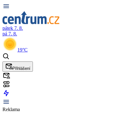
pátek 7. 8.
pá 7. 8.
19°C
Přihlášení
Reklama