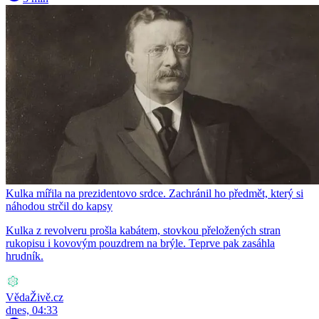
Kulka mířila na prezidentovo srdce. Zachránil ho předmět, který si
náhodou strčil do kapsy
Kulka z revolveru prošla kabátem, stovkou přeložených stran
rukopisu i kovovým pouzdrem na brýle. Teprve pak zasáhla
hrudník.
VědaŽivě.cz
dnes, 04:33