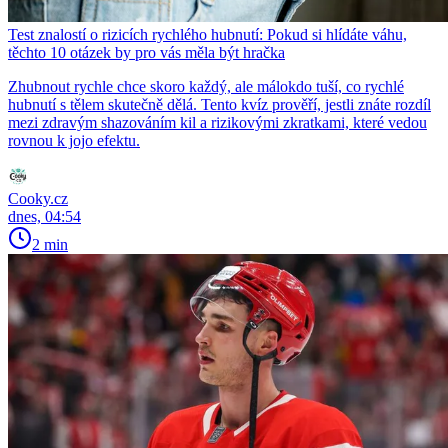
Test znalostí o rizicích rychlého hubnutí: Pokud si hlídáte váhu,
těchto 10 otázek by pro vás měla být hračka
Zhubnout rychle chce skoro každý, ale málokdo tuší, co rychlé
hubnutí s tělem skutečně dělá. Tento kvíz prověří, jestli znáte rozdíl
mezi zdravým shazováním kil a rizikovými zkratkami, které vedou
rovnou k jojo efektu.
Cooky.cz
dnes, 04:54
2 min