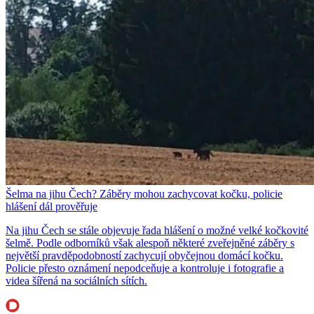
Šelma na jihu Čech? Záběry mohou zachycovat kočku, policie
hlášení dál prověřuje
Na jihu Čech se stále objevuje řada hlášení o možné velké kočkovité
šelmě. Podle odborníků však alespoň některé zveřejněné záběry s
největší pravděpodobností zachycují obyčejnou domácí kočku.
Policie přesto oznámení nepodceňuje a kontroluje i fotografie a
videa šířená na sociálních sítích.