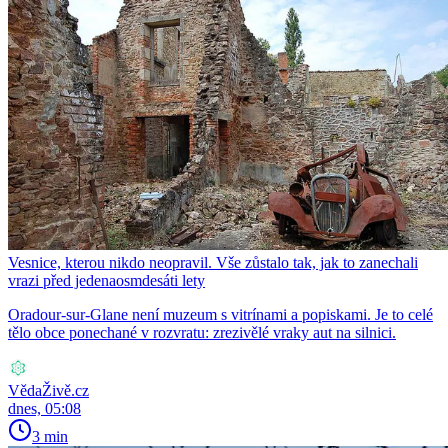
Vesnice, kterou nikdo neopravil. Vše zůstalo tak, jak to zanechali
vrazi před jedenaosmdesáti lety
Oradour-sur-Glane není muzeum s vitrínami a popiskami. Je to celé
tělo obce ponechané v rozvratu: zrezivělé vraky aut na silnici.
VědaŽivě.cz
dnes, 05:08
3 min