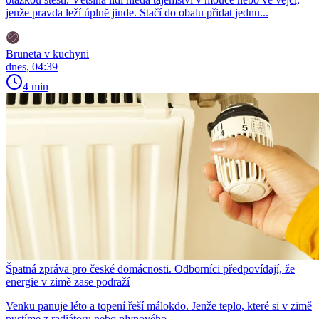
jenže pravda leží úplně jinde. Stačí do obalu přidat jednu...
Bruneta v kuchyni
dnes, 04:39
4 min
Špatná zpráva pro české domácnosti. Odborníci předpovídají, že
energie v zimě zase podraží
Venku panuje léto a topení řeší málokdo. Jenže teplo, které si v zimě
pustíme z radiátoru nebo plynového...