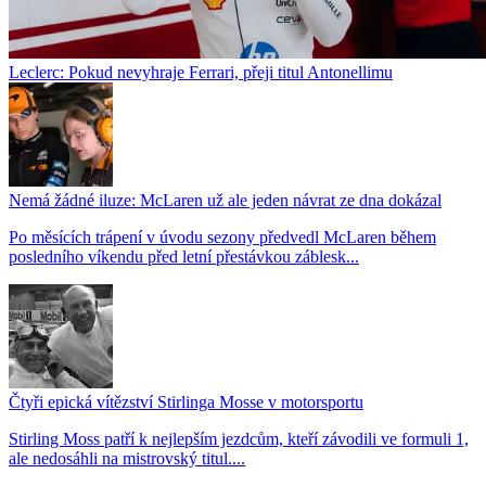
Leclerc: Pokud nevyhraje Ferrari, přeji titul Antonellimu
Nemá žádné iluze: McLaren už ale jeden návrat ze dna dokázal
Po měsících trápení v úvodu sezony předvedl McLaren během
posledního víkendu před letní přestávkou záblesk...
Čtyři epická vítězství Stirlinga Mosse v motorsportu
Stirling Moss patří k nejlepším jezdcům, kteří závodili ve formuli 1,
ale nedosáhli na mistrovský titul....