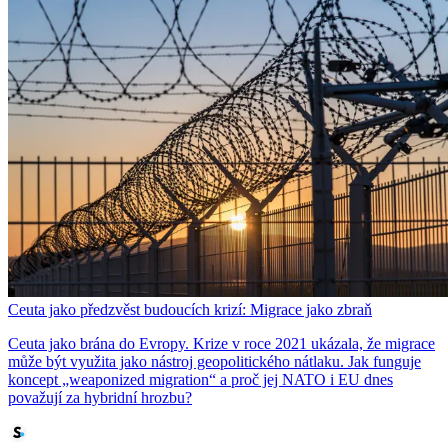
Ceuta jako předzvěst budoucích krizí: Migrace jako zbraň
Ceuta jako brána do Evropy. Krize v roce 2021 ukázala, že migrace
může být využita jako nástroj geopolitického nátlaku. Jak funguje
koncept „weaponized migration“ a proč jej NATO i EU dnes
považují za hybridní hrozbu?