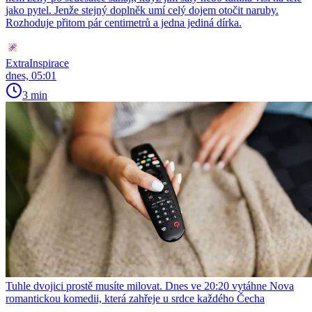
jako pytel. Jenže stejný doplněk umí celý dojem otočit naruby.
Rozhoduje přitom pár centimetrů a jedna jediná dírka.
ExtraInspirace
dnes, 05:01
3 min
Tuhle dvojici prostě musíte milovat. Dnes ve 20:20 vytáhne Nova
romantickou komedii, která zahřeje u srdce každého Čecha