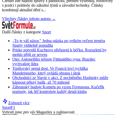
Čtenáři zde najdou zprávy z paddocku, přehled výsledků, rozhovory
s jezdci i pohledy do zákulisí týmů a závodní techniky. Články
kombinují aktuální dění s...
Všechny články tohoto autora →
Další články z kategorie
Sport
„To je váš názor." Jedna otázka po velkém večeru trenéra
Sparty viditelně popudila
Priske potvrdil Kuchtovo přeřazení k béčku. Rozuzlení by
mohlo přijít ze severu
Otec Antonelliho trénuje Fittipaldiho syna: Brazilec
vychvaluje lídra
Trpišovský nemá dost. Ve Francii loví rychlíka
Mandengueho, který ovládá obranu i útok
Obchodníci ze Slavie v akci. Z nechtěného Hashioky může
kápnout pěkný balík, až 70 milionů
Zábranský buduje Kometu po vzoru Fergusona. Kučeřík
popisuje, jak šéf kontroluje každý detail klubu
Zobrazit více
Sport
F1
Vybrali jsme pro vás
Magazíny a zajímavosti