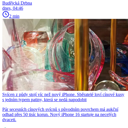
Budějcká Drbna
dnes, 04:46
2 min
Svícen z půdy stojí víc než nový iPhone. Sběratelé loví cínové kusy
s jedním typem patiny, která se nedá napodobit
Pár secesních cínových svícnů s původním povrchem má aukční
odhad přes 50 tisíc korun. Nový iPhone 16 startuje na necelých
dvaceti.