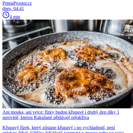
PrimaProstor.cz
dnes, 04:41
4 min
Ani mouka, ani vejce: řízky budou křupavé i druhý den díky 1
surovině, kterou Rakušané přidávají odjakživa
Křupavý řízek, který zůstane křupavý i po vychladnutí, není
otázkou štěstí. Většina lidí hledá tajemství v mouce nebo ve vejci,