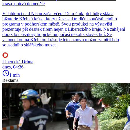
krása, potrvá do neděle
V Jablonci nad Nisou začal včera 15. ročník přehlídky skla a
bižuterie Křehká krása, který už se stal tradiční součástí letního
programu v podhorském městě. Svou produkci na výstavišti
prezentuje pět desítek firem nejen z Libereckého kraje. Na zahájení
dorazilo navzdory tropickému počasí několik stovek lidí. Se
vstupenkou na Křehkou krásu je letos znovu možné zamířit i do
sousedního sklářského muzea.
Liberecká Drbna
dnes, 04:36
1 min
Reklama