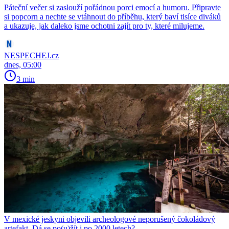
Páteční večer si zaslouží pořádnou porci emocí a humoru. Připravte
si popcorn a nechte se vtáhnout do příběhu, který baví tisíce diváků
a ukazuje, jak daleko jsme ochotni zajít pro ty, které milujeme.
NESPECHEJ.cz
dnes, 05:00
3 min
V mexické jeskyni objevili archeologové neporušený čokoládový
artefakt. Dá se po(u)žít i po 2000 letech?