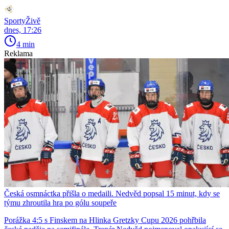
SportyŽivě
dnes, 17:26
4 min
Reklama
Česká osmnáctka přišla o medaili. Nedvěd popsal 15 minut, kdy se
týmu zhroutila hra po gólu soupeře
Porážka 4:5 s Finskem na Hlinka Gretzky Cupu 2026 pohřbila