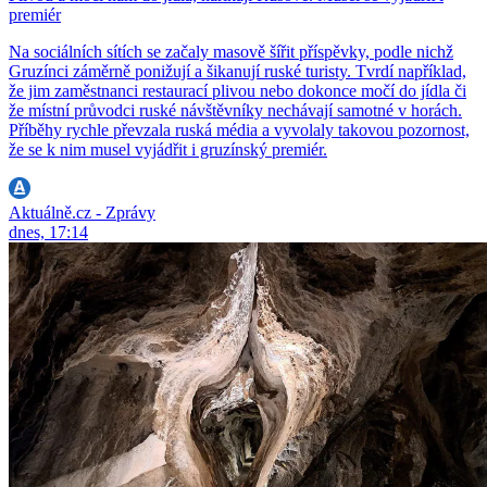
premiér
Na sociálních sítích se začaly masově šířit příspěvky, podle nichž
Gruzínci záměrně ponižují a šikanují ruské turisty. Tvrdí například,
že jim zaměstnanci restaurací plivou nebo dokonce močí do jídla či
že místní průvodci ruské návštěvníky nechávají samotné v horách.
Příběhy rychle převzala ruská média a vyvolaly takovou pozornost,
že se k nim musel vyjádřit i gruzínský premiér.
Aktuálně.cz - Zprávy
dnes, 17:14