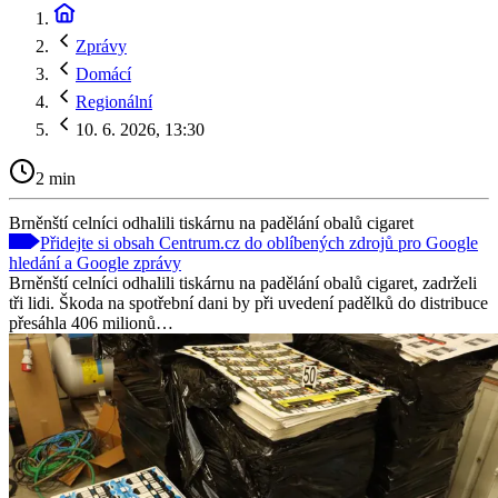
Zprávy
Domácí
Regionální
10. 6. 2026, 13:30
2 min
Brněnští celníci odhalili tiskárnu na padělání obalů cigaret
Přidejte si obsah Centrum.cz do oblíbených zdrojů pro Google
hledání a Google zprávy
Brněnští celníci odhalili tiskárnu na padělání obalů cigaret, zadrželi
tři lidi. Škoda na spotřební dani by při uvedení padělků do distribuce
přesáhla 406 milionů…