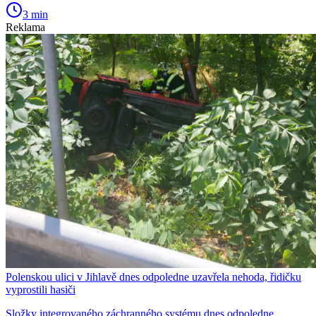
3 min
Reklama
Polenskou ulici v Jihlavě dnes odpoledne uzavřela nehoda, řidičku
vyprostili hasiči
Složky integrovaného záchranného systému dnes odpoledne