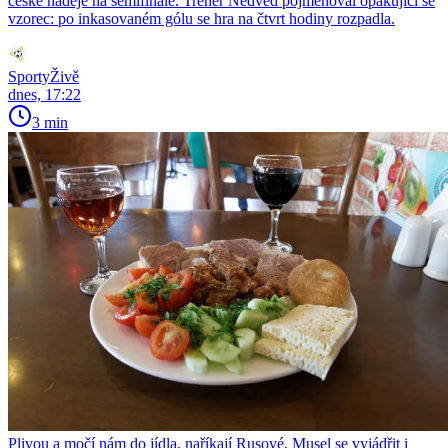
české naděje na semifinále. Trenér Nedvěd pojmenoval opakující se
vzorec: po inkasovaném gólu se hra na čtvrt hodiny rozpadla.
SportyŽivě
dnes, 17:22
3 min
Plivou a močí nám do jídla, naříkají Rusové. Musel se vyjádřit i