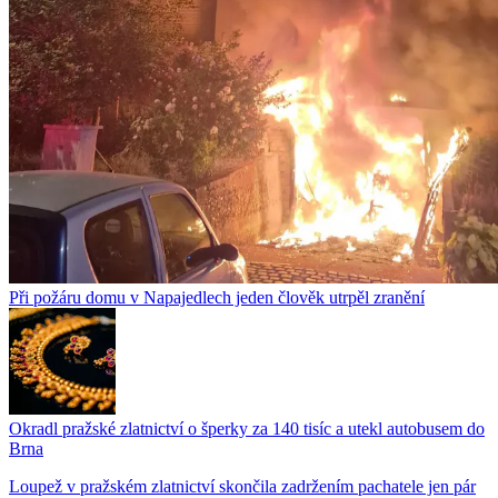
Při požáru domu v Napajedlech jeden člověk utrpěl zranění
Okradl pražské zlatnictví o šperky za 140 tisíc a utekl autobusem do
Brna
Loupež v pražském zlatnictví skončila zadržením pachatele jen pár