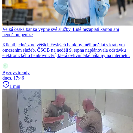
Velká česká banka vypne své služby. Lidé nezaplatí kartou ani
nepošlou peníze
Klienti jedné z největších českých bank by měli počítat s krátkým
omezením služeb. ČSOB na neděli 9. srpna naplánovala odstávku
elektronického bankovnictví, která ovlivní také nákupy na internetu.
Byznys trendy
dnes, 17:46
1 min