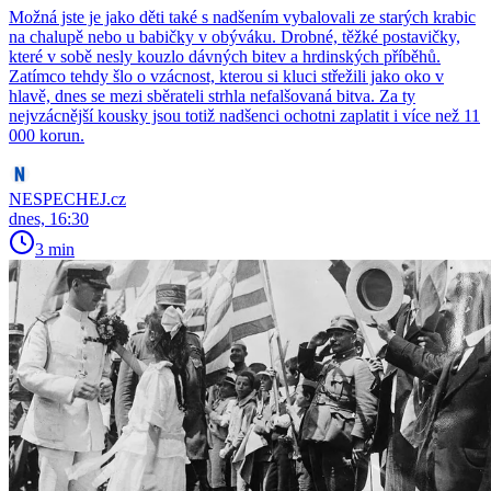
Možná jste je jako děti také s nadšením vybalovali ze starých krabic
na chalupě nebo u babičky v obýváku. Drobné, těžké postavičky,
které v sobě nesly kouzlo dávných bitev a hrdinských příběhů.
Zatímco tehdy šlo o vzácnost, kterou si kluci střežili jako oko v
hlavě, dnes se mezi sběrateli strhla nefalšovaná bitva. Za ty
nejvzácnější kousky jsou totiž nadšenci ochotni zaplatit i více než 11
000 korun.
NESPECHEJ.cz
dnes, 16:30
3 min