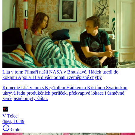
Lítá v tom: Filmaři našli NASA v Bratislavě, Hádek usedl do
kokpitu Apolla 11 a diváci odhalili zeměpisné chyby
Komedie Lítá v tom s Kryštofem Hádkem a Kristínou Svarinskou
ukrývá řadu produkčních perliček, překvapivé lokace i úsměvné
zeměpisné omyly štábu.
V Telce
dnes, 16:49
3 min