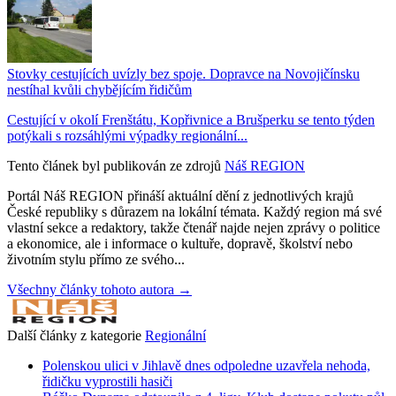
Stovky cestujících uvízly bez spoje. Dopravce na Novojičínsku
nestíhal kvůli chybějícím řidičům
Cestující v okolí Frenštátu, Kopřivnice a Brušperku se tento týden
potýkali s rozsáhlými výpadky regionální...
Tento článek byl publikován ze zdrojů
Náš REGION
Portál Náš REGION přináší aktuální dění z jednotlivých krajů
České republiky s důrazem na lokální témata. Každý region má své
vlastní sekce a redaktory, takže čtenář najde nejen zprávy o politice
a ekonomice, ale i informace o kultuře, dopravě, školství nebo
životním stylu přímo ze svého...
Všechny články tohoto autora →
Další články z kategorie
Regionální
Polenskou ulici v Jihlavě dnes odpoledne uzavřela nehoda,
řidičku vyprostili hasiči