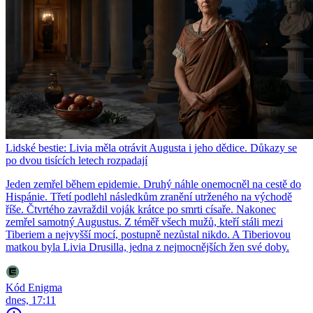
Lidské bestie: Livia měla otrávit Augusta i jeho dědice. Důkazy se
po dvou tisících letech rozpadají
Jeden zemřel během epidemie. Druhý náhle onemocněl na cestě do
Hispánie. Třetí podlehl následkům zranění utrženého na východě
říše. Čtvrtého zavraždil voják krátce po smrti císaře. Nakonec
zemřel samotný Augustus. Z téměř všech mužů, kteří stáli mezi
Tiberiem a nejvyšší mocí, postupně nezůstal nikdo. A Tiberiovou
matkou byla Livia Drusilla, jedna z nejmocnějších žen své doby.
Kód Enigma
dnes, 17:11