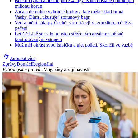
Béčko Dynama odstoupilo z 4. ligy. Klub dostane pokutu půl
milionu korun
Začala demolice vyhořelé budovy, kde měla sklad firma
Vasky. Dům „ukusuje“ stotunový bagr
Vedra mění nákupy Čechů, víc utrácejí za zmrzlinu, méně za
pečení
Letiště Líně se stalo nonstop střeženým areálem s přísně
kontrolovaným vstupem
Muž měl okrást svou babičku a ujet policii. Skončil ve vazbě
Zobrazit více
Zprávy
Domácí
Regionální
Vybrali jsme pro vás
Magazíny a zajímavosti