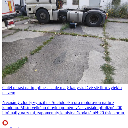
Chtěl ukrást naftu, přinesl si ale malý kanystr. Dvě stě litrů vyteklo
na zem
Neznámý zloděj vyrazil na Suchdolsku pro motorovou naftu z
kamionu. Místo velkého úlovku po něm však zůstalo přibližně 200
litrů nafty na zemi, zapomenutý kanistr a škoda téměř 20 tisíc korun.