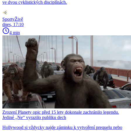
ve dvou cyklistických disciplínách.
SportyŽivě
dnes, 17:10
4 min
Zrození Planety opic před 15 lety dokonale zachránilo legendu.
Jediné „Ne“ vyrazilo publiku dech
Hollywood si vždycky najde záminku k vytvoření prequelu nebo