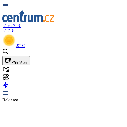
pátek 7. 8.
pá 7. 8.
25°C
Přihlášení
Reklama