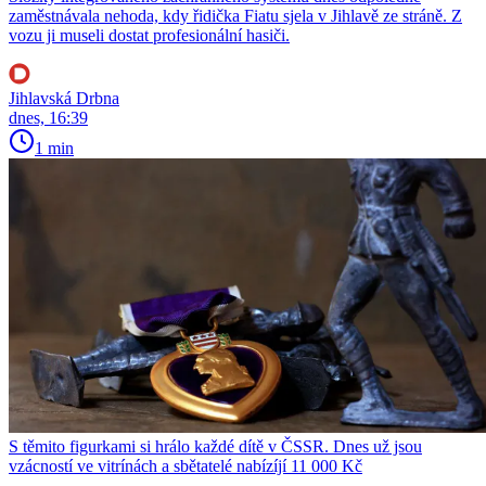
zaměstnávala nehoda, kdy řidička Fiatu sjela v Jihlavě ze stráně. Z
vozu ji museli dostat profesionální hasiči.
Jihlavská Drbna
dnes, 16:39
1 min
S těmito figurkami si hrálo každé dítě v ČSSR. Dnes už jsou
vzácností ve vitrínách a sbětatelé nabízíjí 11 000 Kč