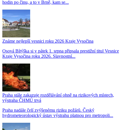
hodin po činu, a to v Brně, kam se...
Známe nejlepší vesnici roku 2026 Kraje Vysočina
Osová Bítýška si v pátek 1. srpna připsala prestižní titul Vesnice
Kraje Vysočina roku 2026. Slavnostní...
Praha stále zakazuje rozdělávání ohně na rizikových místech,
výstraha ČHMÚ trvá
Praha nadále čelí zvýšenému riziku požárů. Český
hydrometeorologický ústav výstrahu platnou pro metropoli...