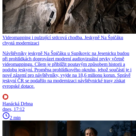
Videomapping i pulzující srdcová chodba. Jeskyně Na Špičáku
chystá modernizaci
Návštěvníky jeskyně Na Špičáku u Supíkovic na Jesenicku budou
při prohlídkách doprovázet moderní audiovizuální prvky včetně
videomappingu. Cílem je přiblížit poutavým způsobem historii a
podobu jeskyní. Proměna prohlídkového okruhu, jehož součástí je i
nové zázemí pro návštěvníky, vyjde na 18,6 milionu korun. Správě
jeskyní ČR se podařilo na modernizaci návštěvnické trasy získat
evropské dotace.
Hanácká Drbna
dnes, 17:12
2 min