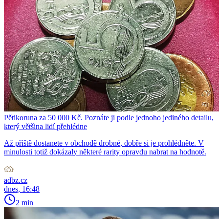
Pětikoruna za 50 000 Kč. Poznáte ji podle jednoho jediného detailu,
který většina lidí přehlédne
Až příště dostanete v obchodě drobné, dobře si je prohlédněte. V
minulosti totiž dokázaly některé rarity opravdu nabrat na hodnotě.
adbz.cz
dnes, 16:48
2 min