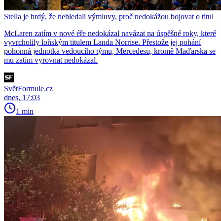
Stella je hrdý, že nehledali výmluvy, proč nedokážou bojovat o titul
McLaren zatím v nové éře nedokázal navázat na úspěšné roky, které
vyvrcholily loňským titulem Landa Norrise. Přestože jej pohání
pohonná jednotka vedoucího týmu, Mercedesu, kromě Maďarska se
mu zatím vyrovnat nedokázal.
SvětFormule.cz
dnes, 17:03
1 min