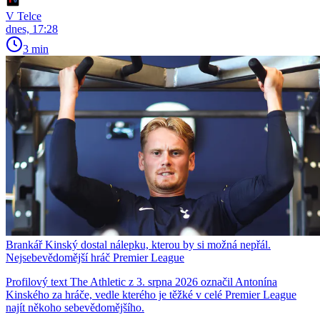
V Telce
dnes, 17:28
3 min
Brankář Kinský dostal nálepku, kterou by si možná nepřál.
Nejsebevědomější hráč Premier League
Profilový text The Athletic z 3. srpna 2026 označil Antonína
Kinského za hráče, vedle kterého je těžké v celé Premier League
najít někoho sebevědomějšího.