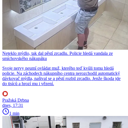
Neteklo mýdlo, tak dal pěstí zrcadlu. Policie hledá vandala ze
smíchovského nákupáku
Svoje nervy neumí ovládat muž, kterého teď kvůli tomu hledá
policie. Na záchodech nákupního centra nerozchodil automatický
dávkovač mýdla, naštval se a pěstí rozbil zrcadlo. Jenže škoda jde
do tisíců a hrozí mu i vězení.
Pražská Drbna
dnes, 17:31
1 min