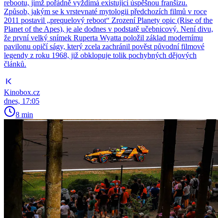
rebootu, jímž pořádně vyždímá existující úspěšnou franšízu.
Způsob, jakým se k vrstevnaté mytologii předchozích filmů v roce
2011 postavil „prequelový reboot“ Zrození Planety opic (Rise of the
Planet of the Apes), je ale dodnes v podstatě učebnicový. Není divu,
že první velký snímek Ruperta Wyatta položil základ modernímu
pavilonu opičí ságy, který zcela zachránil pověst původní filmové
legendy z roku 1968, již obklopuje tolik pochybných dějových
článků.
Kinobox.cz
dnes, 17:05
8 min