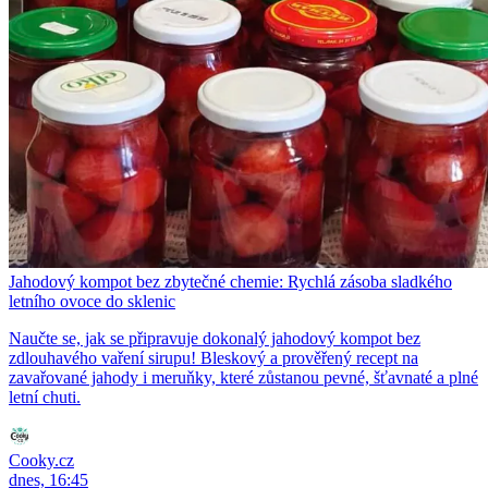
Jahodový kompot bez zbytečné chemie: Rychlá zásoba sladkého
letního ovoce do sklenic
Naučte se, jak se připravuje dokonalý jahodový kompot bez
zdlouhavého vaření sirupu! Bleskový a prověřený recept na
zavařované jahody i meruňky, které zůstanou pevné, šťavnaté a plné
letní chuti.
Cooky.cz
dnes, 16:45