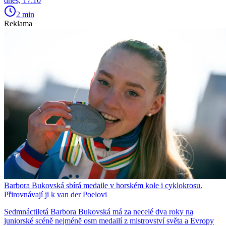
dnes, 17:10
2 min
Reklama
Barbora Bukovská sbírá medaile v horském kole i cyklokrosu.
Přirovnávají ji k van der Poelovi
Sedmnáctiletá Barbora Bukovská má za necelé dva roky na
juniorské scéně nejméně osm medailí z mistrovství světa a Evropy