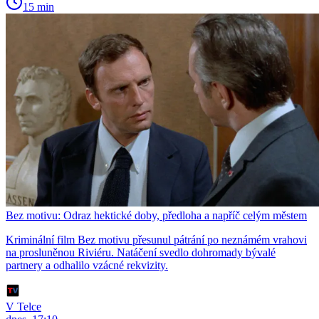
15 min
Bez motivu: Odraz hektické doby, předloha a napříč celým městem
Kriminální film Bez motivu přesunul pátrání po neznámém vrahovi
na prosluněnou Riviéru. Natáčení svedlo dohromady bývalé
partnery a odhalilo vzácné rekvizity.
V Telce