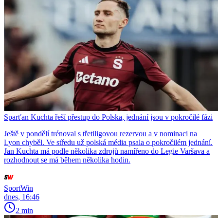
Sparťan Kuchta řeší přestup do Polska, jednání jsou v pokročilé fázi
Ještě v pondělí trénoval s třetiligovou rezervou a v nominaci na
Lyon chyběl. Ve středu už polská média psala o pokročilém jednání.
Jan Kuchta má podle několika zdrojů namířeno do Legie Varšava a
rozhodnout se má během několika hodin.
SportWin
dnes, 16:46
2 min