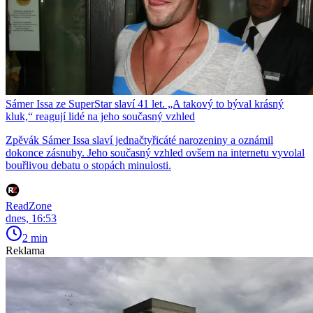
Sámer Issa ze SuperStar slaví 41 let. „A takový to býval krásný
kluk,“ reagují lidé na jeho současný vzhled
Zpěvák Sámer Issa slaví jednačtyřicáté narozeniny a oznámil
dokonce zásnuby. Jeho současný vzhled ovšem na internetu vyvolal
bouřlivou debatu o stopách minulosti.
ReadZone
dnes, 16:53
2 min
Reklama