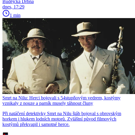
Budějcká Drbna
dnes, 17:29
1 min
Smrt na Nilu: Herci bojovali s 54stupňovým vedrem, kostýmy
vznikaly z nouze a parník musely táhnout čluny
Při natáčení detektivky Smrt na Nilu štáb bojoval s obrovským
horkem i hlukem lodních motorů. Zvláštní původ filmových
kostýmů překvapil i samotné herce.