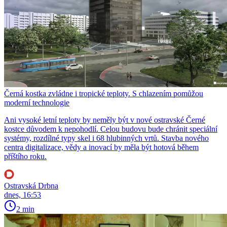
Černá kostka zvládne i tropické teploty. S chlazením pomůžou
moderní technologie
Ani vysoké letní teploty by neměly být v nové ostravské Černé
kostce důvodem k nepohodlí. Celou budovu bude chránit speciální
systémy, rozdílné typy skel i 68 hlubinných vrtů. Stavba nového
centra digitalizace, vědy a inovací by měla být hotová během
příštího roku.
Ostravská Drbna
dnes, 16:53
2 min