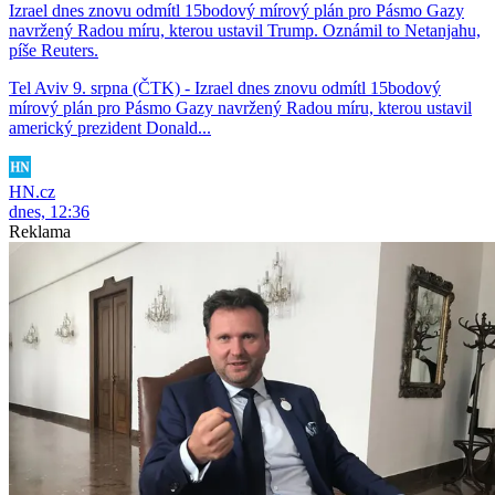
Izrael dnes znovu odmítl 15bodový mírový plán pro Pásmo Gazy
navržený Radou míru, kterou ustavil Trump. Oznámil to Netanjahu,
píše Reuters.
Tel Aviv 9. srpna (ČTK) - Izrael dnes znovu odmítl 15bodový
mírový plán pro Pásmo Gazy navržený Radou míru, kterou ustavil
americký prezident Donald...
HN.cz
dnes, 12:36
Reklama