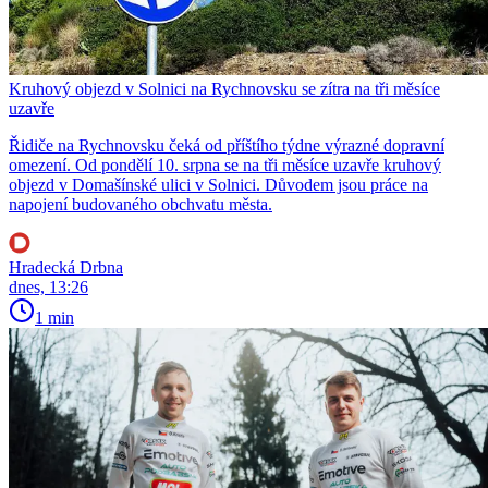
Kruhový objezd v Solnici na Rychnovsku se zítra na tři měsíce
uzavře
Řidiče na Rychnovsku čeká od příštího týdne výrazné dopravní
omezení. Od pondělí 10. srpna se na tři měsíce uzavře kruhový
objezd v Domašínské ulici v Solnici. Důvodem jsou práce na
napojení budovaného obchvatu města.
Hradecká Drbna
dnes, 13:26
1 min