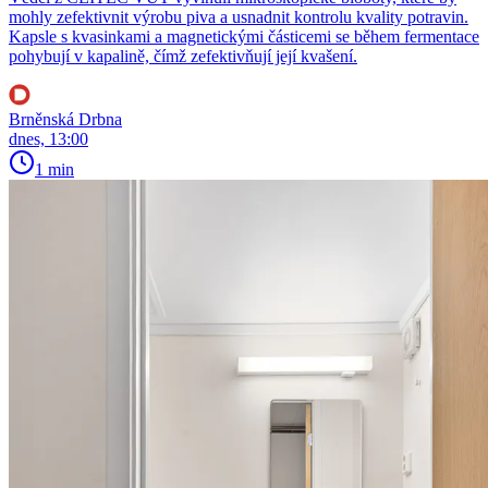
mohly zefektivnit výrobu piva a usnadnit kontrolu kvality potravin.
Kapsle s kvasinkami a magnetickými částicemi se během fermentace
pohybují v kapalině, čímž zefektivňují její kvašení.
Brněnská Drbna
dnes, 13:00
1 min