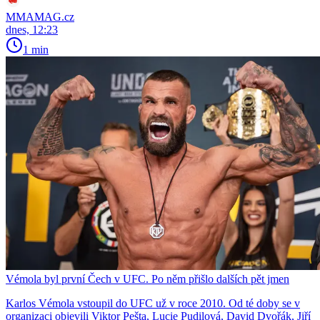
MMAMAG.cz
dnes, 12:23
1 min
Vémola byl první Čech v UFC. Po něm přišlo dalších pět jmen
Karlos Vémola vstoupil do UFC už v roce 2010. Od té doby se v
organizaci objevili Viktor Pešta, Lucie Pudilová, David Dvořák, Jiří