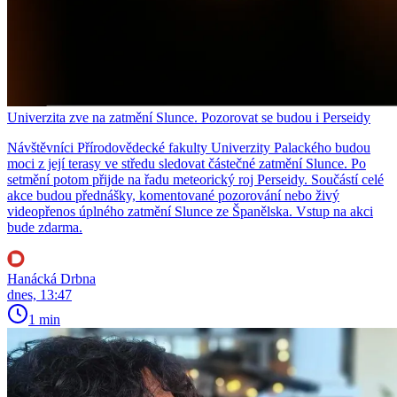
Univerzita zve na zatmění Slunce. Pozorovat se budou i Perseidy
Návštěvníci Přírodovědecké fakulty Univerzity Palackého budou
moci z její terasy ve středu sledovat částečné zatmění Slunce. Po
setmění potom přijde na řadu meteorický roj Perseidy. Součástí celé
akce budou přednášky, komentované pozorování nebo živý
videopřenos úplného zatmění Slunce ze Španělska. Vstup na akci
bude zdarma.
Hanácká Drbna
dnes, 13:47
1 min