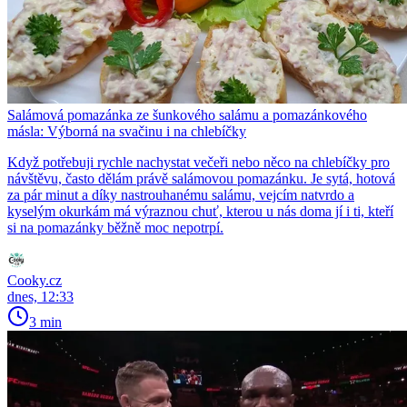
Salámová pomazánka ze šunkového salámu a pomazánkového
másla: Výborná na svačinu i na chlebíčky
Když potřebuji rychle nachystat večeři nebo něco na chlebíčky pro
návštěvu, často dělám právě salámovou pomazánku. Je sytá, hotová
za pár minut a díky nastrouhanému salámu, vejcím natvrdo a
kyselým okurkám má výraznou chuť, kterou u nás doma jí i ti, kteří
si na pomazánky běžně moc nepotrpí.
Cooky.cz
dnes, 12:33
3 min