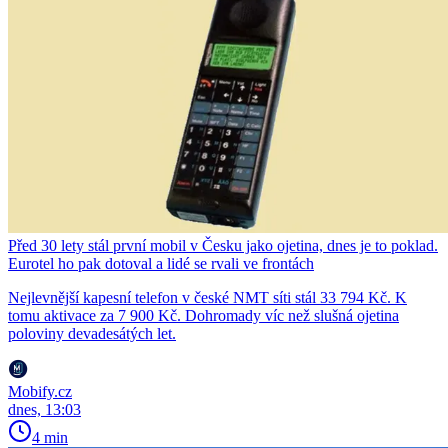
Před 30 lety stál první mobil v Česku jako ojetina, dnes je to poklad.
Eurotel ho pak dotoval a lidé se rvali ve frontách
Nejlevnější kapesní telefon v české NMT síti stál 33 794 Kč. K
tomu aktivace za 7 900 Kč. Dohromady víc než slušná ojetina
poloviny devadesátých let.
Mobify.cz
dnes, 13:03
4 min