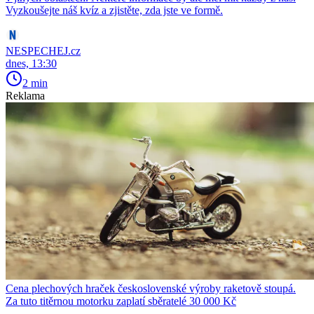
Vyzkoušejte náš kvíz a zjistěte, zda jste ve formě.
NESPECHEJ.cz
dnes, 13:30
2 min
Reklama
Cena plechových hraček československé výroby raketově stoupá.
Za tuto titěrnou motorku zaplatí sběratelé 30 000 Kč