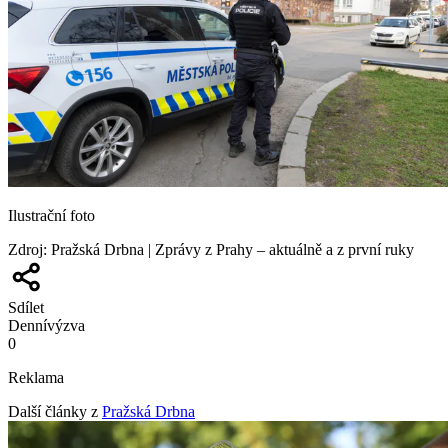
Ilustrační foto
Zdroj
:
Pražská Drbna | Zprávy z Prahy – aktuálně a z první ruky
Sdílet
Denní
výzva
0
Reklama
Další články z
Pražská Drbna