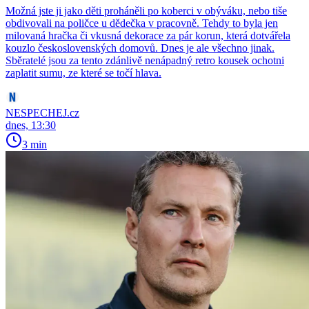
Možná jste ji jako děti proháněli po koberci v obýváku, nebo tiše
obdivovali na poličce u dědečka v pracovně. Tehdy to byla jen
milovaná hračka či vkusná dekorace za pár korun, která dotvářela
kouzlo československých domovů. Dnes je ale všechno jinak.
Sběratelé jsou za tento zdánlivě nenápadný retro kousek ochotni
zaplatit sumu, ze které se točí hlava.
NESPECHEJ.cz
dnes, 13:30
3 min