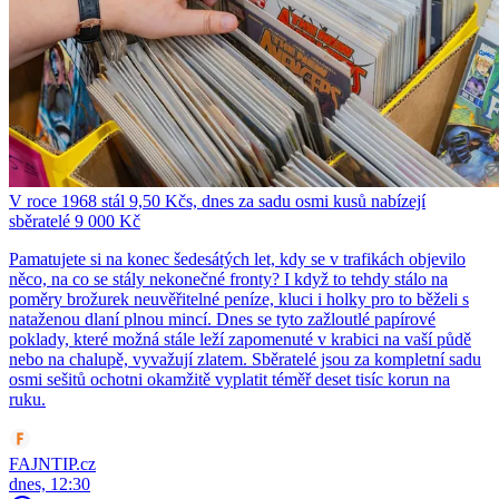
V roce 1968 stál 9,50 Kčs, dnes za sadu osmi kusů nabízejí
sběratelé 9 000 Kč
Pamatujete si na konec šedesátých let, kdy se v trafikách objevilo
něco, na co se stály nekonečné fronty? I když to tehdy stálo na
poměry brožurek neuvěřitelné peníze, kluci i holky pro to běželi s
nataženou dlaní plnou mincí. Dnes se tyto zažloutlé papírové
poklady, které možná stále leží zapomenuté v krabici na vaší půdě
nebo na chalupě, vyvažují zlatem. Sběratelé jsou za kompletní sadu
osmi sešitů ochotni okamžitě vyplatit téměř deset tisíc korun na
ruku.
FAJNTIP.cz
dnes, 12:30