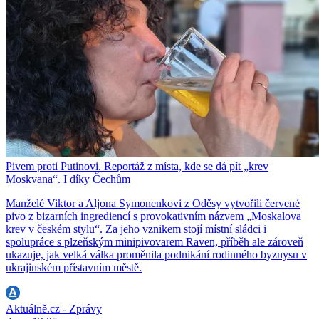
Pivem proti Putinovi. Reportáž z místa, kde se dá pít „krev
Moskvana“. I díky Čechům
Manželé Viktor a Aljona Symonenkovi z Oděsy vytvořili červené
pivo z bizarních ingrediencí s provokativním názvem „Moskalova
krev v českém stylu“. Za jeho vznikem stojí místní sládci i
spolupráce s plzeňským minipivovarem Raven, příběh ale zároveň
ukazuje, jak velká válka proměnila podnikání rodinného byznysu v
ukrajinském přístavním městě.
Aktuálně.cz - Zprávy