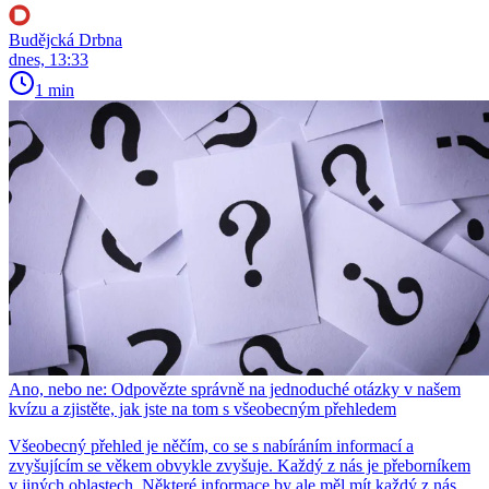
Budějcká Drbna
dnes, 13:33
1 min
Ano, nebo ne: Odpovězte správně na jednoduché otázky v našem
kvízu a zjistěte, jak jste na tom s všeobecným přehledem
Všeobecný přehled je něčím, co se s nabíráním informací a
zvyšujícím se věkem obvykle zvyšuje. Každý z nás je přeborníkem
v jiných oblastech. Některé informace by ale měl mít každý z nás.