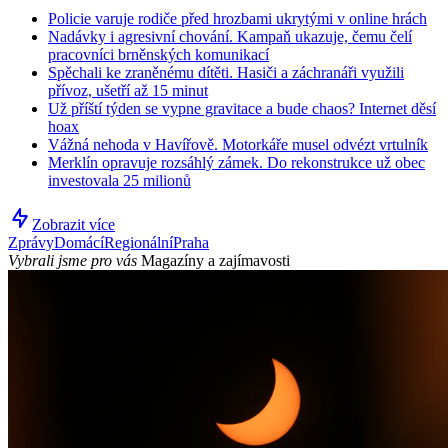
Policie varuje rodiče před hrozbami ukrytými v online hrách
Nadávky i agresivní chování. Kampaň ukazuje, čemu čelí
pracovníci brněnských komunikací
Spěchali ke zraněnému dítěti. Hasiči a záchranáři využili
přívoz, ušetří až 15 minut
Už příští týden se vypne gravitace a bude chaos? Internet děsí
hoax
Vážná nehoda v Havířově. Motorkáře musel odvézt vrtulník
Merklín opravuje rozsáhlý zámek. Do rekonstrukce už obec
investovala 25 milionů
Zobrazit více
Zprávy
Domácí
Regionální
Praha
Vybrali jsme pro vás
Magazíny a zajímavosti