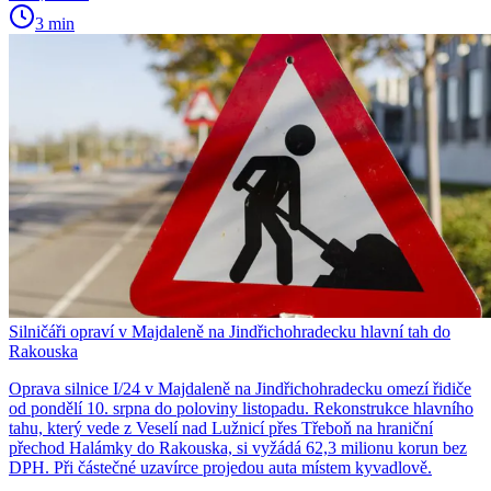
3 min
Silničáři opraví v Majdaleně na Jindřichohradecku hlavní tah do
Rakouska
Oprava silnice I/24 v Majdaleně na Jindřichohradecku omezí řidiče
od pondělí 10. srpna do poloviny listopadu. Rekonstrukce hlavního
tahu, který vede z Veselí nad Lužnicí přes Třeboň na hraniční
přechod Halámky do Rakouska, si vyžádá 62,3 milionu korun bez
DPH. Při částečné uzavírce projedou auta místem kyvadlově.