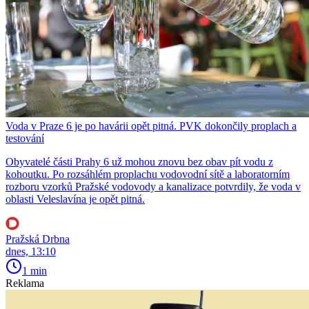
Voda v Praze 6 je po havárii opět pitná. PVK dokončily proplach a
testování
Obyvatelé části Prahy 6 už mohou znovu bez obav pít vodu z
kohoutku. Po rozsáhlém proplachu vodovodní sítě a laboratorním
rozboru vzorků Pražské vodovody a kanalizace potvrdily, že voda v
oblasti Veleslavína je opět pitná.
Pražská Drbna
dnes, 13:10
1 min
Reklama