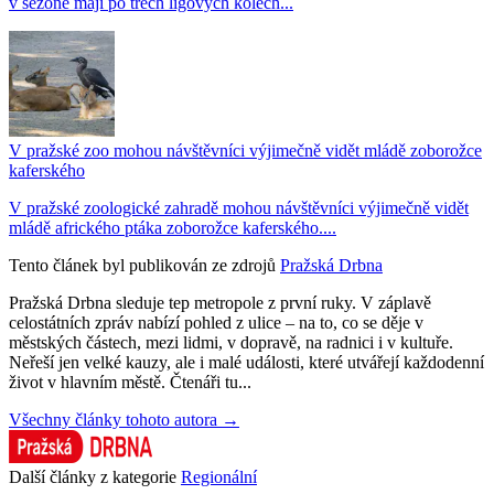
v sezoně mají po třech ligových kolech...
V pražské zoo mohou návštěvníci výjimečně vidět mládě zoborožce
kaferského
V pražské zoologické zahradě mohou návštěvníci výjimečně vidět
mládě afrického ptáka zoborožce kaferského....
Tento článek byl publikován ze zdrojů
Pražská Drbna
Pražská Drbna sleduje tep metropole z první ruky. V záplavě
celostátních zpráv nabízí pohled z ulice – na to, co se děje v
městských částech, mezi lidmi, v dopravě, na radnici i v kultuře.
Neřeší jen velké kauzy, ale i malé události, které utvářejí každodenní
život v hlavním městě. Čtenáři tu...
Všechny články tohoto autora →
Další články z kategorie
Regionální