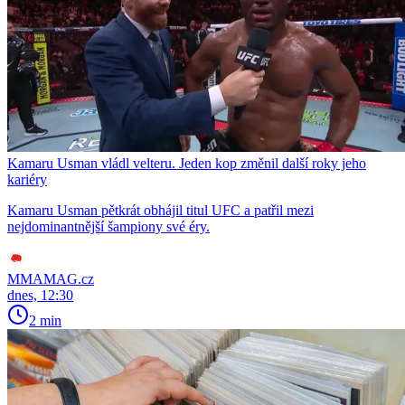
Kamaru Usman vládl velteru. Jeden kop změnil další roky jeho
kariéry
Kamaru Usman pětkrát obhájil titul UFC a patřil mezi
nejdominantnější šampiony své éry.
MMAMAG.cz
dnes, 12:30
2 min