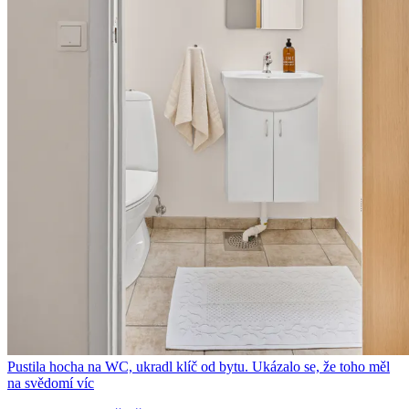
Pustila hocha na WC, ukradl klíč od bytu. Ukázalo se, že toho měl
na svědomí víc