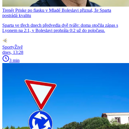
Trenér Priske po fiasku v Mladé Boleslavi přiznal, že Sparta
postrádá kvalitu
Sparta ve třech dnech předvedla dvě tváře: doma otočila zápas s
Lyonem na 2:1, v Boleslavi prohrála 0:2 už do poločasu.
SportyŽivě
dnes, 13:28
3 min