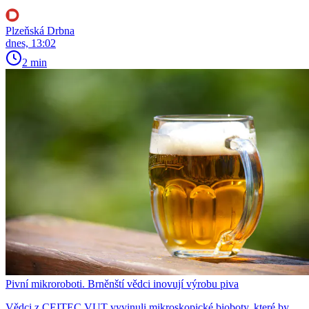
Plzeňská Drbna
dnes, 13:02
2 min
Pivní mikroroboti. Brněnští vědci inovují výrobu piva
Vědci z CEITEC VUT vyvinuli mikroskopické bioboty, které by