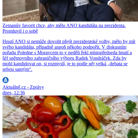
Zemanův favorit chce, aby mělo ANO kandidáta na prezidenta.
Promluvil i o sobě
Hnutí ANO si nemůže dovolit přejít prezidentské volby, mělo by mít
svého kandidáta, případně aspoň někoho podpořit. V diskusním
pořadu Poledne s Moravcem to v neděli řekl místopředseda hnutí a
šéf sněmovního zahraničního výboru Radek Vondráček. Zda by
mohl kandidovat on, si rozmyslí, je to podle něj velká „debata se
sebou samým“.
Aktuálně.cz - Zprávy
dnes, 12:36