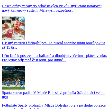
České dráhy začaly do příměstských vlaků CityElefant instalovat
nový kamerový systém. Má zvýšit bezpečnost...
Hlasitý večírek i štěkající pes. Za rušení nočního klidu hrozí pokuta
až 15 tisíc
Léto láká k posezení na balkoně a dlouhým večerům s přáteli venku.
Pro jedny příjemná část roku, pro druhé...
Sparta znovu padla. V Mladé Boleslavi prohrála 0:2, domácí vedou
ligu
Fotbalisté Sparty prohráli v Mladé Boleslavi 0:2 a po druhé porážce