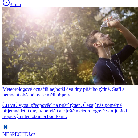
3 min
Meteorologové označili nejhorší dva dny příštího týdně. Staří a
nemocní občané by se měli připravit
ČHMÚ vydal předpověď na příští týden. Čekají nás poměrně
příjemné letní dny, v pondělí ale ještě meteorologové varují před
tropickými teplotami a bouřkami.
NESPECHEJ.cz