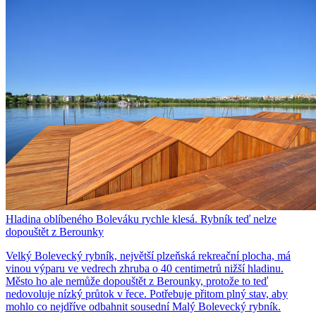
Hladina oblíbeného Boleváku rychle klesá. Rybník teď nelze
dopouštět z Berounky
Velký Bolevecký rybník, největší plzeňská rekreační plocha, má
vinou výparu ve vedrech zhruba o 40 centimetrů nižší hladinu.
Město ho ale nemůže dopouštět z Berounky, protože to teď
nedovoluje nízký průtok v řece. Potřebuje přitom plný stav, aby
mohlo co nejdříve odbahnit sousední Malý Bolevecký rybník.