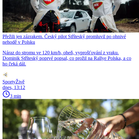
Přežili jen zázrakem. Český pilot Stříteský promluvil po ohnivé
nehodě v Polsku
Náraz do stromu ve 120 km/h, oheň, vyprošťování z vraku.
Dominik Stříteský poprvé popsal, co prožil na Rallye Polska, a co
ho čeká dál.
SportyŽivě
dnes, 13:12
3 min