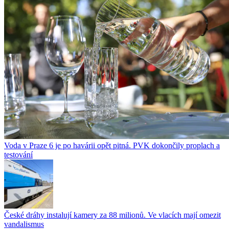
Voda v Praze 6 je po havárii opět pitná. PVK dokončily proplach a
testování
České dráhy instalují kamery za 88 milionů. Ve vlacích mají omezit
vandalismus