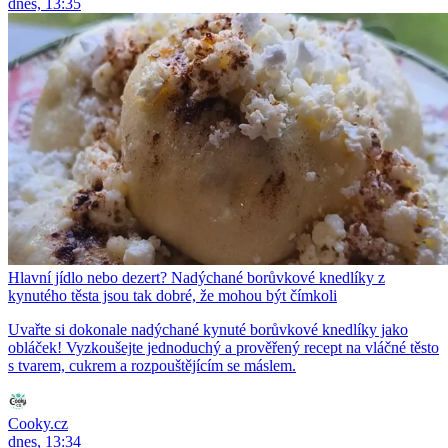
dnes, 13:35
Hlavní jídlo nebo dezert? Nadýchané borůvkové knedlíky z
kynutého těsta jsou tak dobré, že mohou být čímkoli
Uvařte si dokonale nadýchané kynuté borůvkové knedlíky jako
obláček! Vyzkoušejte jednoduchý a prověřený recept na vláčné těsto
s tvarem, cukrem a rozpouštějícím se máslem.
Cooky.cz
dnes, 13:34