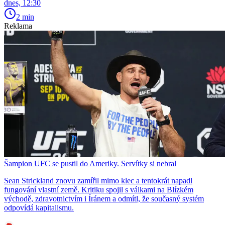
dnes, 12:30
2 min
Reklama
Šampion UFC se pustil do Ameriky. Servítky si nebral
Sean Strickland znovu zamířil mimo klec a tentokrát napadl
fungování vlastní země. Kritiku spojil s válkami na Blízkém
východě, zdravotnictvím i Íránem a odmítl, že současný systém
odpovídá kapitalismu.