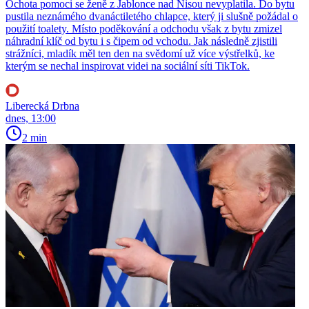
Ochota pomoci se ženě z Jablonce nad Nisou nevyplatila. Do bytu
pustila neznámého dvanáctiletého chlapce, který ji slušně požádal o
použití toalety. Místo poděkování a odchodu však z bytu zmizel
náhradní klíč od bytu i s čipem od vchodu. Jak následně zjistili
strážníci, mladík měl ten den na svědomí už více výstřelků, ke
kterým se nechal inspirovat videi na sociální síti TikTok.
Liberecká Drbna
dnes, 13:00
2 min