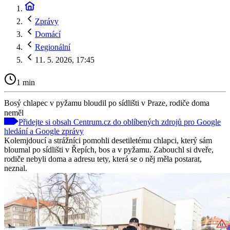
Zprávy
Domácí
Regionální
11. 5. 2026, 17:45
1 min
Bosý chlapec v pyžamu bloudil po sídlišti v Praze, rodiče doma
neměl
Přidejte si obsah Centrum.cz do oblíbených zdrojů pro Google
hledání a Google zprávy
Kolemjdoucí a strážníci pomohli desetiletému chlapci, který sám
bloumal po sídlišti v Řepích, bos a v pyžamu. Zabouchl si dveře,
rodiče nebyli doma a adresu tety, která se o něj měla postarat,
neznal.