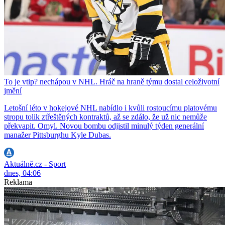
To je vtip? nechápou v NHL. Hráč na hraně týmu dostal celoživotní
jmění
Letošní léto v hokejové NHL nabídlo i kvůli rostoucímu platovému
stropu tolik ztřeštěných kontraktů, až se zdálo, že už nic nemůže
překvapit. Omyl. Novou bombu odjistil minulý týden generální
manažer Pittsburghu Kyle Dubas.
Aktuálně.cz - Sport
dnes, 04:06
Reklama