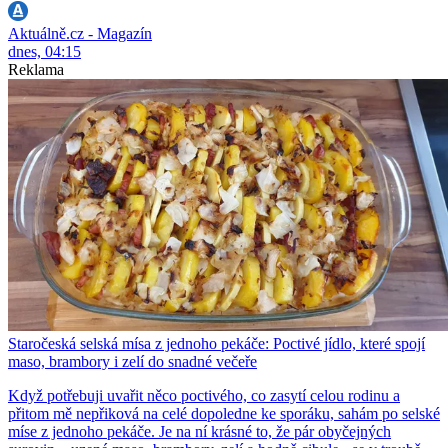
Aktuálně.cz - Magazín
dnes, 04:15
Reklama
Staročeská selská mísa z jednoho pekáče: Poctivé jídlo, které spojí
maso, brambory i zelí do snadné večeře
Když potřebuji uvařit něco poctivého, co zasytí celou rodinu a
přitom mě nepřiková na celé dopoledne ke sporáku, sahám po selské
míse z jednoho pekáče. Je na ní krásné to, že pár obyčejných