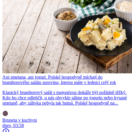
Ani smetana, ani jogurt. Polské hospodyně míchají do
bramborového salátu surovinu, kterou máte v lednici celý rok
Klasický bramborový salát s majonézou dokáže být pořádně těžký.
Kdo ho chce odlehčit, u nás obvykle sáhne po jogurtu nebo kysané
smetaně, aby zálivka nebyla tak hutná. Polské hospodyně na...
Bruneta v kuchyni
dnes, 03:58