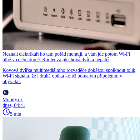
Neznalí elektrikáři ho tam pořád montují, a vám jde potom Wi-Fi
blbě v celém domě. Router za plechová dvířka nepatří
Kovová dvířka multimediálního rozvaděče dokážou spolknout tolik
Wi-Fi signálu, že i drahá optika končí pomalým připojením v
obýváku.
Mobify.cz
dnes, 04:41
5 min