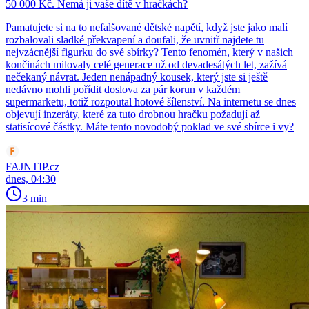
50 000 Kč. Nemá ji vaše dítě v hračkách?
Pamatujete si na to nefalšované dětské napětí, když jste jako malí
rozbalovali sladké překvapení a doufali, že uvnitř najdete tu
nejvzácnější figurku do své sbírky? Tento fenomén, který v našich
končinách milovaly celé generace už od devadesátých let, zažívá
nečekaný návrat. Jeden nenápadný kousek, který jste si ještě
nedávno mohli pořídit doslova za pár korun v každém
supermarketu, totiž rozpoutal hotové šílenství. Na internetu se dnes
objevují inzeráty, které za tuto drobnou hračku požadují až
statisícové částky. Máte tento novodobý poklad ve své sbírce i vy?
FAJNTIP.cz
dnes, 04:30
3 min