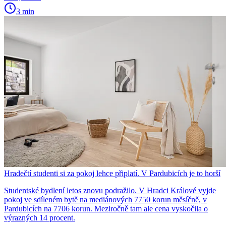
3 min
Hradečtí studenti si za pokoj lehce připlatí. V Pardubicích je to horší
Studentské bydlení letos znovu podražilo. V Hradci Králové vyjde
pokoj ve sdíleném bytě na mediánových 7750 korun měsíčně, v
Pardubicích na 7706 korun. Meziročně tam ale cena vyskočila o
výrazných 14 procent.