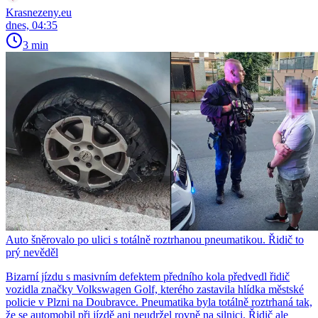
Krasnezeny.eu
dnes, 04:35
3 min
Auto šněrovalo po ulici s totálně roztrhanou pneumatikou. Řidič to
prý nevěděl
Bizarní jízdu s masivním defektem předního kola předvedl řidič
vozidla značky Volkswagen Golf, kterého zastavila hlídka městské
policie v Plzni na Doubravce. Pneumatika byla totálně roztrhaná tak,
že se automobil při jízdě ani neudržel rovně na silnici. Řidič ale