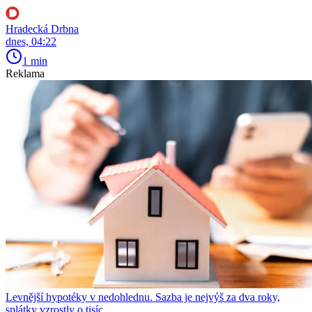
Hradecká Drbna
dnes, 04:22
1 min
Reklama
Levnější hypotéky v nedohlednu. Sazba je nejvýš za dva roky,
splátky vzrostly o tisíc