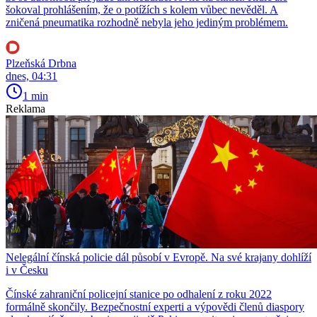
šokoval prohlášením, že o potížích s kolem vůbec nevěděl. A
zničená pneumatika rozhodně nebyla jeho jediným problémem.
Plzeňská Drbna
dnes, 04:31
1 min
Reklama
Nelegální čínská policie dál působí v Evropě. Na své krajany dohlíží
i v Česku
Čínské zahraniční policejní stanice po odhalení z roku 2022
formálně skončily. Bezpečnostní experti a výpovědi členů diaspory