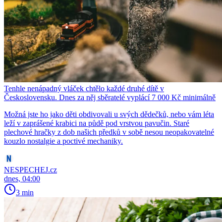
Tenhle nenápadný vláček chtělo každé druhé dítě v
Československu. Dnes za něj sběratelé vyplácí 7 000 Kč minimálně
Možná jste ho jako děti obdivovali u svých dědečků, nebo vám léta
leží v zaprášené krabici na půdě pod vrstvou pavučin. Staré
plechové hračky z dob našich předků v sobě nesou neopakovatelné
kouzlo nostalgie a poctivé mechaniky.
NESPECHEJ.cz
dnes, 04:00
3 min