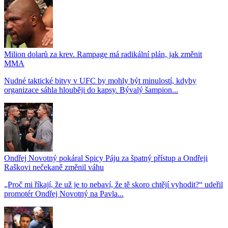
Milion dolarů za krev. Rampage má radikální plán, jak změnit
MMA
Nudné taktické bitvy v UFC by mohly být minulostí, kdyby
organizace sáhla hlouběji do kapsy. Bývalý šampion...
Ondřej Novotný pokáral Spicy Páju za špatný přístup a Ondřeji
Raškovi nečekaně změnil váhu
„Proč mi říkají, že už je to nebaví, že tě skoro chtějí vyhodit?“ udeřil
promotér Ondřej Novotný na Pavla...