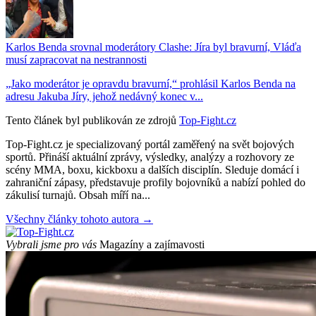
Karlos Benda srovnal moderátory Clashe: Jíra byl bravurní, Vláďa
musí zapracovat na nestrannosti
„Jako moderátor je opravdu bravurní,“ prohlásil Karlos Benda na
adresu Jakuba Jíry, jehož nedávný konec v...
Tento článek byl publikován ze zdrojů
Top-Fight.cz
Top-Fight.cz je specializovaný portál zaměřený na svět bojových
sportů. Přináší aktuální zprávy, výsledky, analýzy a rozhovory ze
scény MMA, boxu, kickboxu a dalších disciplín. Sleduje domácí i
zahraniční zápasy, představuje profily bojovníků a nabízí pohled do
zákulisí turnajů. Obsah míří na...
Všechny články tohoto autora →
Vybrali jsme pro vás
Magazíny a zajímavosti