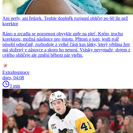
Ani perly, ani řetízek. Tenhle doplněk rozjasní obličej po 60 líp než
korektor
Ráno u zrcadla se pozornost obvykle upře na pleť. Krém, trochu
korektoru, možná náušnice pro jistotu. Přitom o tom, jestli tvář
působí odpočatě, rozhoduje z velké části kus látky, který většina žen
má složený v zásuvce a skoro ho nenosí. Vrásky nevymaže, dojem z
celého obličeje ale změní během pár vteřin.
ExtraInspirace
dnes, 04:08
3 min