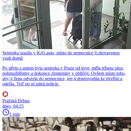
Seniorku srazilo v Krči auto, místo do nemocnice ji zkrvavenou
vzali domů
Po střetu s autem byla seniorka v Praze od krve, měla tržnou ránu,
pohmožděniny a dokonce zlomeniny v obličeji. Ovšem místo toho,
aby ji žena odvezla do nemocnice, jen ji doprovodila ke dveřím a
odešla. Teď po ní pátrá policie.
Pražská Drbna
dnes, 04:15
1 min