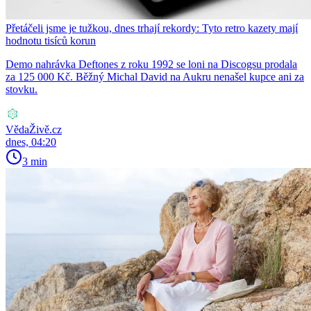
Přetáčeli jsme je tužkou, dnes trhají rekordy: Tyto retro kazety mají
hodnotu tisíců korun
Demo nahrávka Deftones z roku 1992 se loni na Discogsu prodala
za 125 000 Kč. Běžný Michal David na Aukru nenašel kupce ani za
stovku.
VědaŽivě.cz
dnes, 04:20
3 min