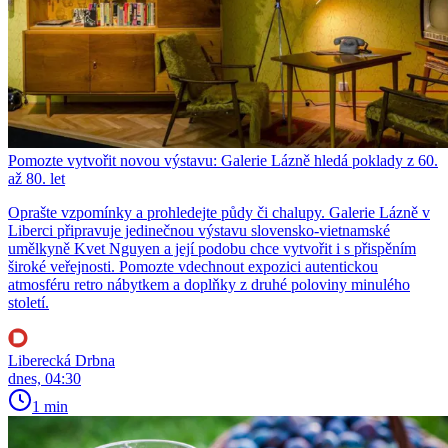
Pomozte vytvořit novou výstavu: Galerie Lázně hledá poklady z 60.
až 80. let
Oprašte vzpomínky a prohledejte půdy či chalupy. Galerie Lázně v
Liberci připravuje jedinečnou výstavu slovensko-vietnamské
umělkyně Kvet Nguyen a její podobu chce vytvořit i s přispěním
široké veřejnosti. Pomozte vdechnout expozici autentickou
atmosféru retro nábytkem a doplňky z druhé poloviny minulého
století.
Liberecká Drbna
dnes, 04:30
1 min