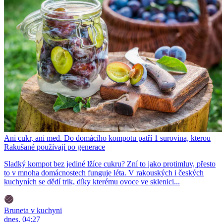
Ani cukr, ani med. Do domácího kompotu patří 1 surovina, kterou
Rakušané používají po generace
Sladký kompot bez jediné lžíce cukru? Zní to jako protimluv, přesto
to v mnoha domácnostech funguje léta. V rakouských i českých
kuchyních se dědí trik, díky kterému ovoce ve sklenici...
Bruneta v kuchyni
dnes, 04:27