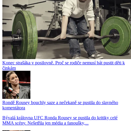
Konec strašáka v posilovně. Proč se rodiče nemusí bát pustit děti k
činkám
Rondě Rousey bouchly saze a nečekaně se pustila do slavného
komentátora
Bývalá královna UFC Ronda Rousey se pustila do kritiky celé
MMA scény. Nešetřila jen média a fanoušky,...