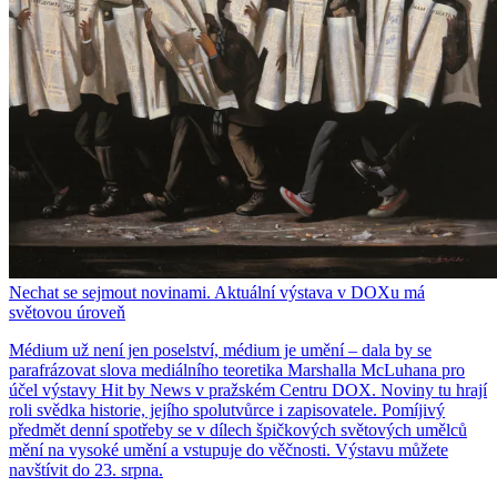
Nechat se sejmout novinami. Aktuální výstava v DOXu má
světovou úroveň
Médium už není jen poselství, médium je umění – dala by se
parafrázovat slova mediálního teoretika Marshalla McLuhana pro
účel výstavy Hit by News v pražském Centru DOX. Noviny tu hrají
roli svědka historie, jejího spolutvůrce i zapisovatele. Pomíjivý
předmět denní spotřeby se v dílech špičkových světových umělců
mění na vysoké umění a vstupuje do věčnosti. Výstavu můžete
navštívit do 23. srpna.