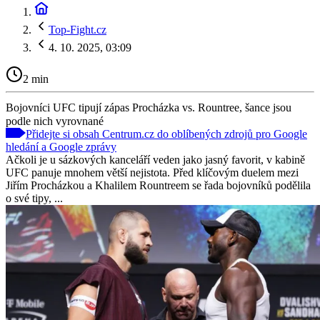
Top-Fight.cz
4. 10. 2025, 03:09
2 min
Bojovníci UFC tipují zápas Procházka vs. Rountree, šance jsou
podle nich vyrovnané
Přidejte si obsah Centrum.cz do oblíbených zdrojů pro Google
hledání a Google zprávy
Ačkoli je u sázkových kanceláří veden jako jasný favorit, v kabině
UFC panuje mnohem větší nejistota. Před klíčovým duelem mezi
Jiřím Procházkou a Khalilem Rountreem se řada bojovníků podělila
o své tipy, ...