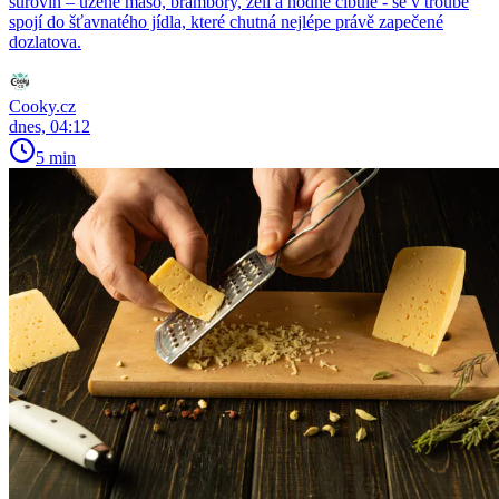
surovin – uzené maso, brambory, zelí a hodně cibule - se v troubě
spojí do šťavnatého jídla, které chutná nejlépe právě zapečené
dozlatova.
Cooky.cz
dnes, 04:12
5 min