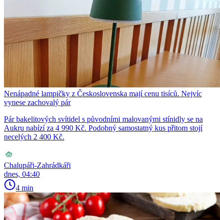
Nenápadné lampičky z Československa mají cenu tisíců. Nejvíc
vynese zachovalý pár
Pár bakelitových svítidel s původními malovanými stínidly se na
Aukru nabízí za 4 990 Kč. Podobný samostatný kus přitom stojí
necelých 2 400 Kč.
Chalupáři-Zahrádkáři
dnes, 04:40
4 min