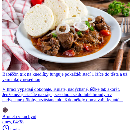
Babiččin trik na knedlíky funguje pokaždé: stačí 1 lžíce do těsta a už
vám nikdy nesednou
V hrnci vypadají dokonale. Kulaté, nadýchané, těžké tak akorát.
Jenže než je stačíte nakrájet, sesednou se do tuhé hroudy a z
nadýchané přílohy nezůstane nic. Kdo někdy doma vařil kynuté...
Bruneta v kuchyni
dnes, 04:38
4 min