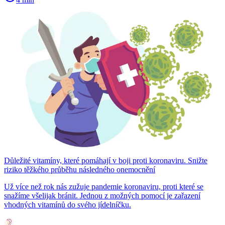
Důležité vitamíny, které pomáhají v boji proti koronaviru. Snižte
riziko těžkého průběhu následného onemocnění
Už více než rok nás zužuje pandemie koronaviru, proti které se
snažíme všelijak bránit. Jednou z možných pomocí je zařazení
vhodných vitamínů do svého jídelníčku.