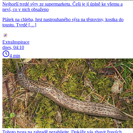
Nejhorší tvrdé sýry ze supermarketu. Češi je jí úplně ke všemu a
neví, co v nich obsaženo
Plátek na chleba, hrst nastrouhaného sýra na těstoviny, kostka do
toustu. Tvrdé […]
ExtraInspirace
dnes, 04:10
4 min
Tohoto tvora na zahradě nezabíjejte. Dokáže vás zbavit žravých