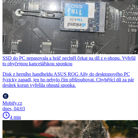
SSD do PC nepasovala a hráč nechtěl čekat na díl z e-shopu. Vyřešil
to obyčejnou kancelářskou sponkou
Disk z herního handheldu ASUS ROG Ally do desktopového PC
fyzicky zapadl, jen ho nebylo čím přišroubovat. Chybějící díl za pár
desítek korun vyřešila ohnutá sponka.
Mobify.cz
dnes, 04:03
4 min