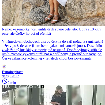
Německé seniorky nosí tenhle druh sukně celé léto. Ubírá i 10 kg v
pase, ale Češky ho pořád přehlíží
V německých obchodech visí od června do září pořád ta samá sukně
a ženy po šedesátce ji tam berou jako letní samozřejmost. Deset kilo
z vás žádný kus látky samozřejmě nesundá. Dobře vybraný střih ale
umí v zrcadle vykouzlit užší pas a delší nohy, a přesně o to tady jde.
České zákaznice kolem něj v regálech chodí bez povšimnutí.
ExtraInspirace
dnes, 04:17
2 min