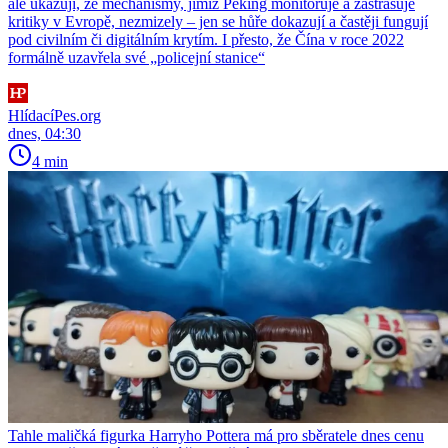
ale ukazují, že mechanismy, jimiž Peking monitoruje a zastrašuje
kritiky v Evropě, nezmizely – jen se hůře dokazují a častěji fungují
pod civilním či digitálním krytím. I přesto, že Čína v roce 2022
formálně uzavřela své „policejní stanice“
HlídacíPes.org
dnes, 04:30
4 min
Tahle maličká figurka Harryho Pottera má pro sběratele dnes cenu