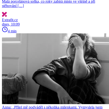
Malá porcelánová soška, co roky zabírá místo ve vitríně a při
stěhování […]
Extrafit.cz
dnes, 10:09
4 min
Anna: „Přítel mě podváděl s několika milenkami. Vymyslela jsem