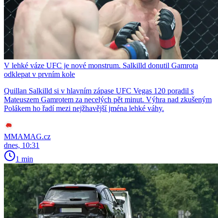
V lehké váze UFC je nové monstrum. Salkilld donutil Gamrota
odklepat v prvním kole
Quillan Salkilld si v hlavním zápase UFC Vegas 120 poradil s
Mateuszem Gamrotem za necelých pět minut. Výhra nad zkušeným
Polákem ho řadí mezi nejžhavější jména lehké váhy.
MMAMAG.cz
dnes, 10:31
1 min