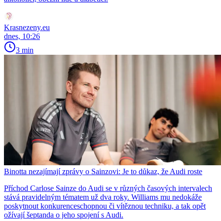
Krasnezeny.eu
dnes, 10:26
3 min
Binotta nezajímají zprávy o Sainzovi: Je to důkaz, že Audi roste
Příchod Carlose Sainze do Audi se v různých časových intervalech
stává pravidelným tématem už dva roky. Williams mu nedokáže
poskytnout konkurenceschopnou či vítěznou techniku, a tak opět
ožívají šeptanda o jeho spojení s Audi.