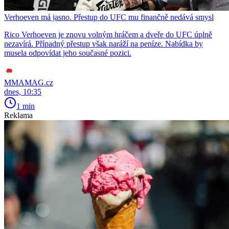
Verhoeven má jasno. Přestup do UFC mu finančně nedává smysl
Rico Verhoeven je znovu volným hráčem a dveře do UFC úplně
nezavírá. Případný přestup však naráží na peníze. Nabídka by
musela odpovídat jeho současné pozici.
MMAMAG.cz
dnes, 10:35
1 min
Reklama