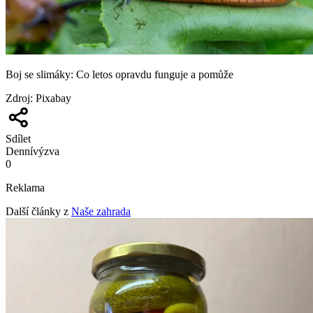
Boj se slimáky: Co letos opravdu funguje a pomůže
Zdroj
:
Pixabay
Sdílet
Denní
výzva
0
Reklama
Další články z
Naše zahrada