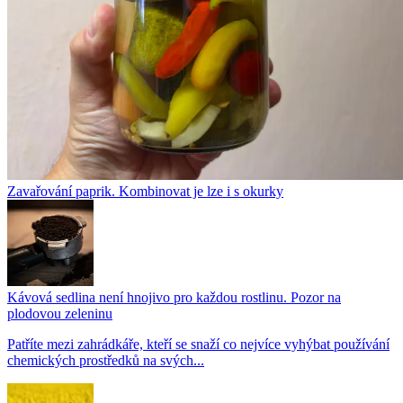
Zavařování paprik. Kombinovat je lze i s okurky
Kávová sedlina není hnojivo pro každou rostlinu. Pozor na
plodovou zeleninu
Patříte mezi zahrádkáře, kteří se snaží co nejvíce vyhýbat používání
chemických prostředků na svých...