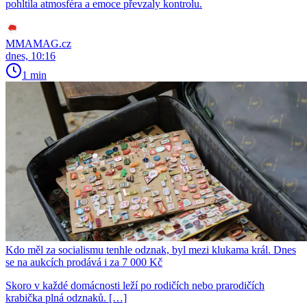
pohltila atmosféra a emoce převzaly kontrolu.
MMAMAG.cz
dnes, 10:16
1 min
Kdo měl za socialismu tenhle odznak, byl mezi klukama král. Dnes
se na aukcích prodává i za 7 000 Kč
Skoro v každé domácnosti leží po rodičích nebo prarodičích
krabička plná odznaků. […]