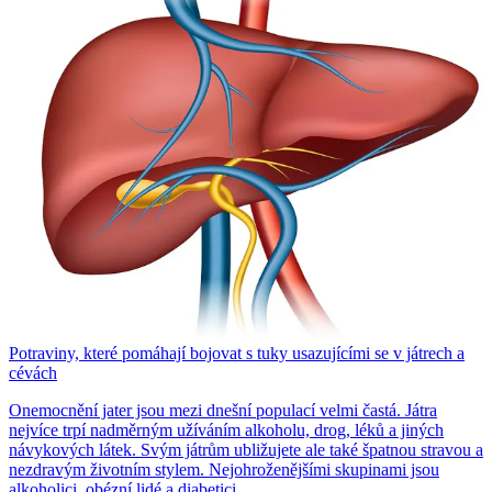
Potraviny, které pomáhají bojovat s tuky usazujícími se v játrech a
cévách
Onemocnění jater jsou mezi dnešní populací velmi častá. Játra
nejvíce trpí nadměrným užíváním alkoholu, drog, léků a jiných
návykových látek. Svým játrům ubližujete ale také špatnou stravou a
nezdravým životním stylem. Nejohroženějšími skupinami jsou
alkoholici, obézní lidé a diabetici.