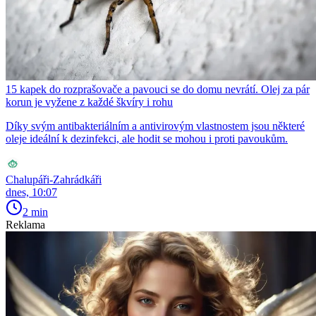
15 kapek do rozprašovače a pavouci se do domu nevrátí. Olej za pár
korun je vyžene z každé škvíry i rohu
Díky svým antibakteriálním a antivirovým vlastnostem jsou některé
oleje ideální k dezinfekci, ale hodit se mohou i proti pavoukům.
Chalupáři-Zahrádkáři
dnes, 10:07
2 min
Reklama