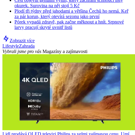
Češi objevili geniální výluh, který zachrání schnoucí listy
okurek. Surovina na něj stojí 5 Kč
Plodí tři týdny před jahodami a většina Čechů ho nemá. Keř
za pár korun, který otevírá sezonu jako první
Pórek vypadá zdravě, pak začne měknout a hnít. Srpnové
larvy pracují skryté uvnitř listů
Zobrazit více
Lifestyle
Zahrada
Vybrali jsme pro vás
Magazíny a zajímavosti
Lidl prodává QLED televizi Philips za velmi zajímavou cenu. Umí