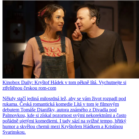
Kinobox Daily: Kryštof Hádek v tom pěkně lítá. Vychutnejte si
ztřeštěnou českou rom-com
Někdy stačí jediná milosrdná lež, aby se vám život rozpadl pod
rukama. Česká romantická komedie Lítá v tom je filmovým
debutem Tomáše Dianišky, autora známého z Divadla pod
Palmovkou, kde si získal pozornost svými nekorektními a často
pořádně ujetými komediemi. I tady sází na svižné tempo, břitký
humor a skvělou chemii mezi Kryštofem Hádkem a Kristínou
Svarinskou.