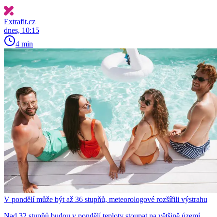
Extrafit.cz
dnes, 10:15
4 min
V pondělí může být až 36 stupňů, meteorologové rozšířili výstrahu
Nad 32 stupňů budou v pondělí teploty stoupat na většině území