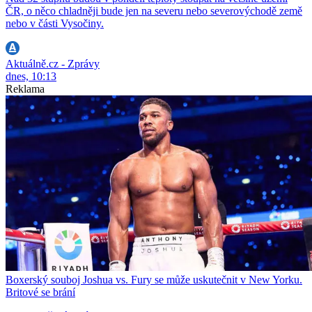
ČR, o něco chladněji bude jen na severu nebo severovýchodě země
nebo v části Vysočiny.
Aktuálně.cz - Zprávy
dnes, 10:13
Reklama
Boxerský souboj Joshua vs. Fury se může uskutečnit v New Yorku.
Britové se brání