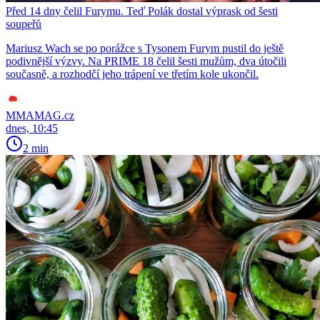
Před 14 dny čelil Furymu. Teď Polák dostal výprask od šesti
soupeřů
Mariusz Wach se po porážce s Tysonem Furym pustil do ještě
podivnější výzvy. Na PRIME 18 čelil šesti mužům, dva útočili
současně, a rozhodčí jeho trápení ve třetím kole ukončil.
MMAMAG.cz
dnes, 10:45
2 min