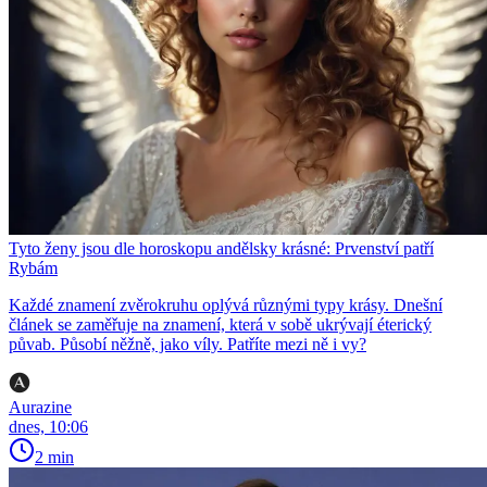
Tyto ženy jsou dle horoskopu andělsky krásné: Prvenství patří
Rybám
Každé znamení zvěrokruhu oplývá různými typy krásy. Dnešní
článek se zaměřuje na znamení, která v sobě ukrývají éterický
půvab. Působí něžně, jako víly. Patříte mezi ně i vy?
Aurazine
dnes, 10:06
2 min