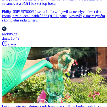
streamovat a běží i bez set-top boxu
Philips 55PUS7800/12 se na Lidl.cz objevil za necelých deset tisíc
korun, a za tu cenu nabízí 55″ QLED panel, vestavěný smart systém
i kompletní sadu tunerů.
Mobify.cz
dnes, 10:49
4 min
Díky tomuto geniálnímu zavlažovacímu systému bude o zahrádku