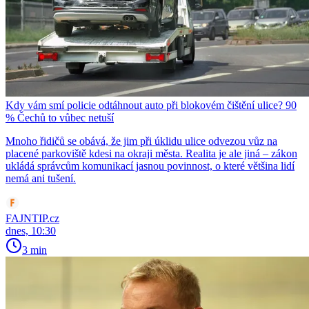
Kdy vám smí policie odtáhnout auto při blokovém čištění ulice? 90
% Čechů to vůbec netuší
Mnoho řidičů se obává, že jim při úklidu ulice odvezou vůz na
placené parkoviště kdesi na okraji města. Realita je ale jiná – zákon
ukládá správcům komunikací jasnou povinnost, o které většina lidí
nemá ani tušení.
FAJNTIP.cz
dnes, 10:30
3 min