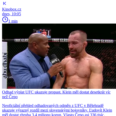
Kinobox.cz
dnes, 10:05
1 min
Odhad výplat UFC ukazuje propast. Klein měl dostat desetkrát víc
než Čepo
Neoficiální přehled odhadovaných odměn z UFC v Bělehradě
ukazuje výrazný rozdíl mezi slovenskými bojovníky. Ľudovít Klein
měl dostat zhruba 3,4 milionu korun, Vlasto Čepo asi 336 tisíc.