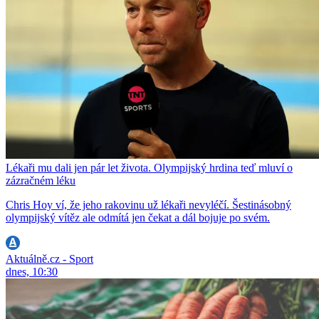
Lékaři mu dali jen pár let života. Olympijský hrdina teď mluví o
zázračném léku
Chris Hoy ví, že jeho rakovinu už lékaři nevyléčí. Šestinásobný
olympijský vítěz ale odmítá jen čekat a dál bojuje po svém.
Aktuálně.cz - Sport
dnes, 10:30