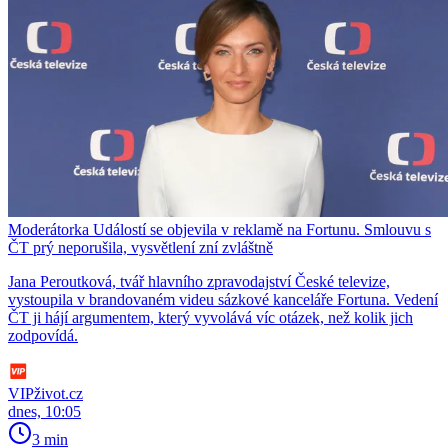
Moderátorka Událostí se objevila v reklamě na Fortunu. Smlouvu s
ČT prý neporušila, vysvětlení zní zvláštně
Jana Peroutková, tvář hlavního zpravodajství České televize,
vystoupila v brandovaném videu sázkové kanceláře Fortuna. Vedení
ČT ji hájí argumentem, který vyvolává víc otázek, než kolik jich
zodpovídá.
VIPživot.cz
dnes, 10:05
3 min