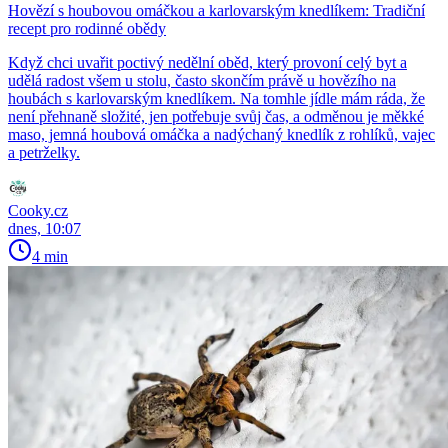
Hovězí s houbovou omáčkou a karlovarským knedlíkem: Tradiční
recept pro rodinné obědy
Když chci uvařit poctivý nedělní oběd, který provoní celý byt a
udělá radost všem u stolu, často skončím právě u hovězího na
houbách s karlovarským knedlíkem. Na tomhle jídle mám ráda, že
není přehnaně složité, jen potřebuje svůj čas, a odměnou je měkké
maso, jemná houbová omáčka a nadýchaný knedlík z rohlíků, vajec
a petrželky.
Cooky.cz
dnes, 10:07
4 min