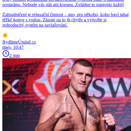
postaráno. Nebude vás stát ani korunu. Zvládne to naprosto každý
Zahradničení je relaxační činnost – ano, pro někoho, koho baví tahat
těžké konve s vodou. Zkuste na to jít chytře a vytvořte si
jednoduchý systém na zavlažování.
BydlímeÚtulně.cz
dnes, 10:47
2 min