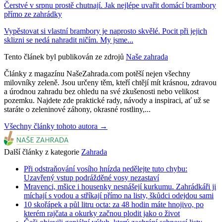
Čerstvé v srpnu prostě chutnají. Jak nejlépe uvařit domácí brambory
přímo ze zahrádky
Vypěstovat si vlastní brambory je naprosto skvělé. Pocit při jejich
sklizni se nedá nahradit ničím. My jsme...
Tento článek byl publikován ze zdrojů
Naše zahrada
Články z magazínu NašeZahrada.com potěší nejen všechny
milovníky zeleně. Jsou určeny těm, kteří chtějí mít krásnou, zdravou
a úrodnou zahradu bez ohledu na své zkušenosti nebo velikost
pozemku. Najdete zde praktické rady, návody a inspiraci, ať už se
staráte o zeleninové záhony, okrasné rostliny,...
Všechny články tohoto autora →
Další články z kategorie
Zahrada
Při odstraňování vosího hnízda nedělejte tuto chybu:
Uzavřený vstup podrážděné vosy nezastaví
Mravenci, mšice i housenky nesnášejí kurkumu. Zahrádkáři ji
míchají s vodou a stříkají přímo na listy, škůdci odejdou sami
10 skořápek a půl litru octa: za 48 hodin máte hnojivo, po
kterém rajčata a okurky začnou plodit jako o život