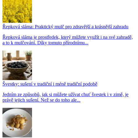
Řepková sláma: Praktický mulč pro zdravější a krásnější zahradu
Řepková sláma je prostředek, který můžete využít i na své zahradě,
a to k mulčování. Díky tomuto přírodnímu...
Švestky: sušení v tradiční i méně tradiční podobě
Jedním ze způsobů, jak si můžete užívat chuť švestek i v zimě, je
právě jejich sušení. Než se do toho ale...