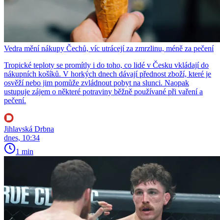
Vedra mění nákupy Čechů, víc utrácejí za zmrzlinu, méně za pečení
Tropické teploty se promítly i do toho, co lidé v Česku vkládají do
nákupních košíků. V horkých dnech dávají přednost zboží, které je
osvěží nebo jim pomůže zvládnout pobyt na slunci. Naopak
ustupuje zájem o některé potraviny běžně používané při vaření a
pečení.
Jihlavská Drbna
dnes, 10:34
1 min