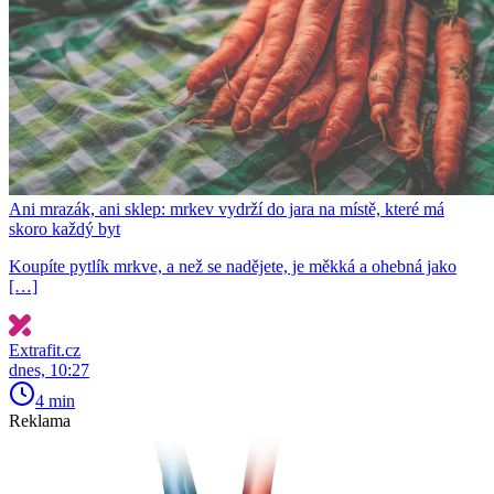
Ani mrazák, ani sklep: mrkev vydrží do jara na místě, které má
skoro každý byt
Koupíte pytlík mrkve, a než se nadějete, je měkká a ohebná jako
[…]
Extrafit.cz
dnes, 10:27
4 min
Reklama