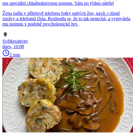
mu speciální chladnokrevnou pomstu. Sám po týdnu odešel
Žena našla v přítelově telefonu fotky nahých žen, navíc i různé
zprávy a telefonní čísla. Rozhodla se, že to tak nenechá, a vymyslela
mu pomstu v podobě psychologické hry.
Světkreativity
dnes, 10:08
2 min