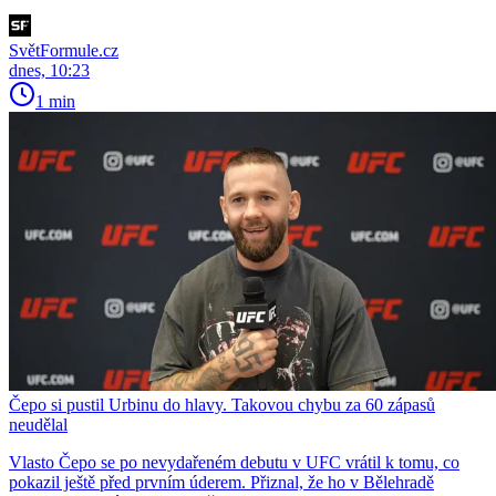
SvětFormule.cz
dnes, 10:23
1 min
Čepo si pustil Urbinu do hlavy. Takovou chybu za 60 zápasů
neudělal
Vlasto Čepo se po nevydařeném debutu v UFC vrátil k tomu, co
pokazil ještě před prvním úderem. Přiznal, že ho v Bělehradě