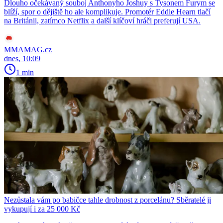
Dlouho očekávaný souboj Anthonyho Joshuy s Tysonem Furym se
blíží, spor o dějiště ho ale komplikuje. Promotér Eddie Hearn tlačí
na Británii, zatímco Netflix a další klíčoví hráči preferují USA.
MMAMAG.cz
dnes, 10:09
1 min
Nezůstala vám po babičce tahle drobnost z porcelánu? Sběratelé ji
vykupují i za 25 000 Kč