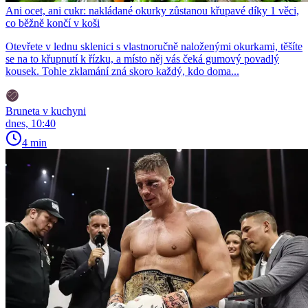
Ani ocet, ani cukr: nakládané okurky zůstanou křupavé díky 1 věci,
co běžně končí v koši
Otevřete v lednu sklenici s vlastnoručně naloženými okurkami, těšíte
se na to křupnutí k řízku, a místo něj vás čeká gumový povadlý
kousek. Tohle zklamání zná skoro každý, kdo doma...
Bruneta v kuchyni
dnes, 10:40
4 min