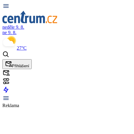
neděle 9. 8.
ne 9. 8.
27°C
Přihlášení
Reklama