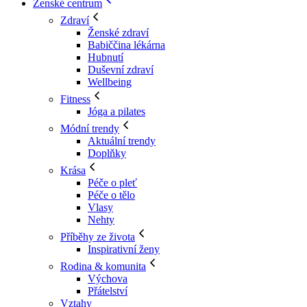
Ženské centrum
Zdraví
Ženské zdraví
Babiččina lékárna
Hubnutí
Duševní zdraví
Wellbeing
Fitness
Jóga a pilates
Módní trendy
Aktuální trendy
Doplňky
Krása
Péče o pleť
Péče o tělo
Vlasy
Nehty
Příběhy ze života
Inspirativní ženy
Rodina & komunita
Výchova
Přátelství
Vztahy