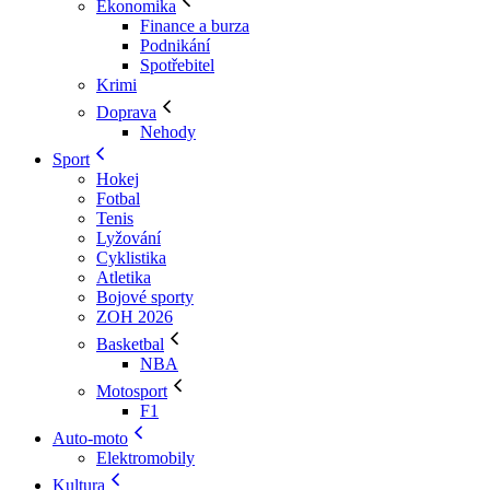
Ekonomika
Finance a burza
Podnikání
Spotřebitel
Krimi
Doprava
Nehody
Sport
Hokej
Fotbal
Tenis
Lyžování
Cyklistika
Atletika
Bojové sporty
ZOH 2026
Basketbal
NBA
Motosport
F1
Auto-moto
Elektromobily
Kultura