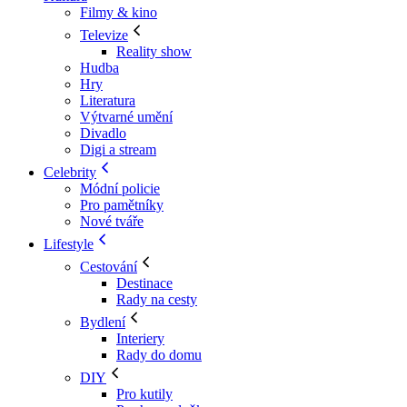
Filmy & kino
Televize
Reality show
Hudba
Hry
Literatura
Výtvarné umění
Divadlo
Digi a stream
Celebrity
Módní policie
Pro pamětníky
Nové tváře
Lifestyle
Cestování
Destinace
Rady na cesty
Bydlení
Interiery
Rady do domu
DIY
Pro kutily