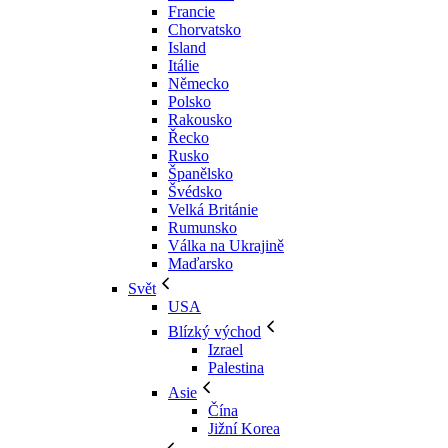
Francie
Chorvatsko
Island
Itálie
Německo
Polsko
Rakousko
Řecko
Rusko
Španělsko
Švédsko
Velká Británie
Rumunsko
Válka na Ukrajině
Maďarsko
Svět
USA
Blízký východ
Izrael
Palestina
Asie
Čína
Jižní Korea