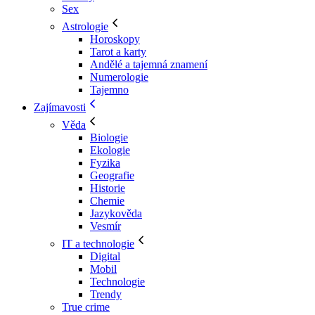
Sex
Astrologie
Horoskopy
Tarot a karty
Andělé a tajemná znamení
Numerologie
Tajemno
Zajímavosti
Věda
Biologie
Ekologie
Fyzika
Geografie
Historie
Chemie
Jazykověda
Vesmír
IT a technologie
Digital
Mobil
Technologie
Trendy
True crime