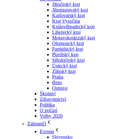
Jihočeský kraj
Jihomoravský kraj
Karlovarský kraj
Kraj Vysočina
Králověhradecký kraj
Liberecký kraj
Moravskoslezský kraj
Olomoucký kraj
Pardubický kraj
Plzeňský kraj
Středočeský kraj
Ústecký kraj
Zlínský kraj
Praha
Brno
Ostrava
Školství
Zdravotnictví
Politika
O počasí
Volby 2026
Zahraničí
Evropa
Slovensko