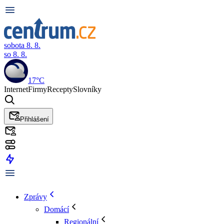
sobota 8. 8.
so 8. 8.
17°C
Internet
Firmy
Recepty
Slovníky
Přihlášení
Zprávy
Domácí
Regionální