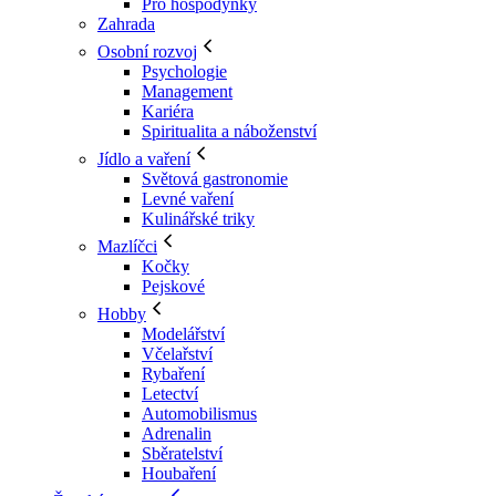
Pro hospodyňky
Zahrada
Osobní rozvoj
Psychologie
Management
Kariéra
Spiritualita a náboženství
Jídlo a vaření
Světová gastronomie
Levné vaření
Kulinářské triky
Mazlíčci
Kočky
Pejskové
Hobby
Modelářství
Včelařství
Rybaření
Letectví
Automobilismus
Adrenalin
Sběratelství
Houbaření