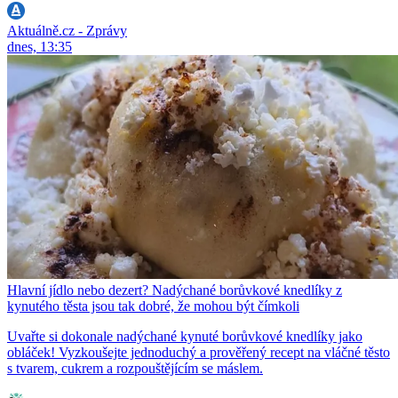
Aktuálně.cz - Zprávy
dnes, 13:35
Hlavní jídlo nebo dezert? Nadýchané borůvkové knedlíky z
kynutého těsta jsou tak dobré, že mohou být čímkoli
Uvařte si dokonale nadýchané kynuté borůvkové knedlíky jako
obláček! Vyzkoušejte jednoduchý a prověřený recept na vláčné těsto
s tvarem, cukrem a rozpouštějícím se máslem.