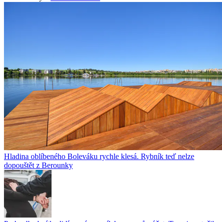
Hladina oblíbeného Boleváku rychle klesá. Rybník teď nelze
dopouštět z Berounky