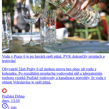
Voda v Praze 6 je po havárii opět pitná. PVK dokončily proplach a
testování
Obyvatelé části Prahy 6 už mohou znovu bez obav pít vodu z
kohoutku. Po rozsáhlém proplachu vodovodní sítě a laboratorním
rozboru vzorků Pražské vodovody a kanalizace potvrdily, že voda v
oblasti Veleslavína je opět pitná.
Pražská Drbna
dnes, 13:10
1 min