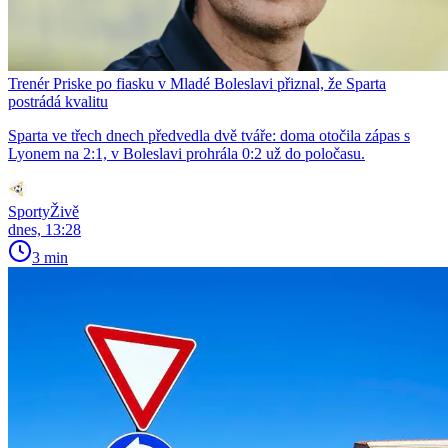
Trenér Priske po fiasku v Mladé Boleslavi přiznal, že Sparta
postrádá kvalitu
Sparta ve třech dnech předvedla dvě tváře: doma otočila zápas s
Lyonem na 2:1, v Boleslavi prohrála 0:2 už do poločasu.
SportyŽivě
dnes, 13:28
3 min