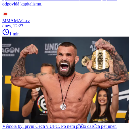
odpovídá kapitalismu.
MMAMAG.cz
dnes, 12:23
1 min
Vémola byl první Čech v UFC. Po něm přišlo dalších pět jmen