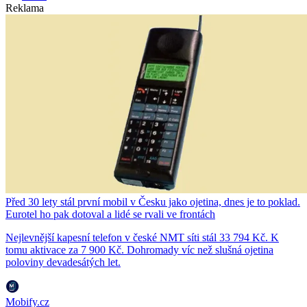
Reklama
Před 30 lety stál první mobil v Česku jako ojetina, dnes je to poklad.
Eurotel ho pak dotoval a lidé se rvali ve frontách
Nejlevnější kapesní telefon v české NMT síti stál 33 794 Kč. K
tomu aktivace za 7 900 Kč. Dohromady víc než slušná ojetina
poloviny devadesátých let.
Mobify.cz