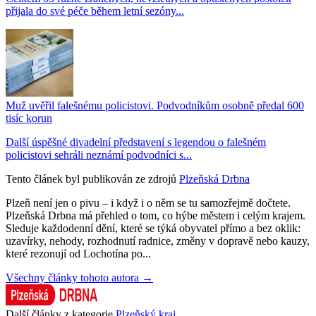
přijala do své péče během letní sezóny...
Muž uvěřil falešnému policistovi. Podvodníkům osobně předal 600
tisíc korun
Další úspěšné divadelní představení s legendou o falešném
policistovi sehráli neznámí podvodníci s...
Tento článek byl publikován ze zdrojů
Plzeňská Drbna
Plzeň není jen o pivu – i když i o něm se tu samozřejmě dočtete.
Plzeňská Drbna má přehled o tom, co hýbe městem i celým krajem.
Sleduje každodenní dění, které se týká obyvatel přímo a bez oklik:
uzavírky, nehody, rozhodnutí radnice, změny v dopravě nebo kauzy,
které rezonují od Lochotína po...
Všechny články tohoto autora →
Další články z kategorie
Plzeňský kraj