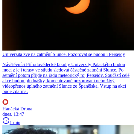
Univerzita zve na zatmění Slunce. Pozorovat se budou i Perseidy
Návštěvníci Přírodovědecké fakulty Univerzity Palackého budou
moci z její terasy ve středu sledovat částečné zatmění Slunce. Po
setmění potom přijde na řadu meteorický roj Perseidy. Součástí celé
akce budou přednášky, komentované pozorování nebo živý
videopřenos úplného zatmění Slunce ze Španělska. Vstup na akci
bude zdarma.
Hanácká Drbna
dnes, 13:47
1 min