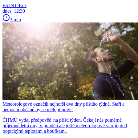
FAJNTIP.cz
dnes, 12:30
3 min
Meteorologové označili nejhorší dva dny příštího týdně. Staří a
nemocní občané by se měli připravit
ČHMÚ vydal předpověď na příští týden. Čekají nás poměrně
příjemné letní dny, v pondělí ale ještě meteorologové varují před
tropickými teplotami a bouřkami.