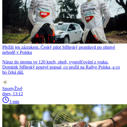
Přežili jen zázrakem. Český pilot Stříteský promluvil po ohnivé
nehodě v Polsku
Náraz do stromu ve 120 km/h, oheň, vyprošťování z vraku.
Dominik Stříteský poprvé popsal, co prožil na Rallye Polska, a co
ho čeká dál.
SportyŽivě
dnes, 13:12
3 min