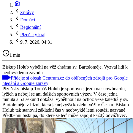
Zprávy
Domácí
Regionální
Plzeňský kraj
9. 7. 2026, 04:31
1 min
Biskup Holub vyběhl na věž chrámu sv. Bartoloměje. Vyzval lidi k
neobvyklému závodu
Přidejte si obsah Centrum.cz do oblíbených zdrojů pro Google
hledání a Google zprávy
Plzeňský biskup Tomáš Holub je sportovec, jezdí na snowboardu,
lyžích a nebojí se ani dalších sportovních výzev. V čase jedna
minuta a 53 sekund dokázal vyběhnout na ochoz věže katedrály sv.
Bartoloměje v Plzni, která je nejvyšší kostelní věží v Česku. Biskup
Holub tak stanovil základní čas v neobvyklé letní soutěži nazvané
Předběhni biskupa, do které se teď může zapojit každý odvážlivec.