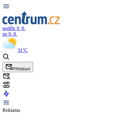
neděle 9. 8.
ne 9. 8.
31°C
Přihlášení
Reklama