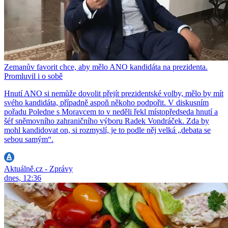
Zemanův favorit chce, aby mělo ANO kandidáta na prezidenta.
Promluvil i o sobě
Hnutí ANO si nemůže dovolit přejít prezidentské volby, mělo by mít
svého kandidáta, případně aspoň někoho podpořit. V diskusním
pořadu Poledne s Moravcem to v neděli řekl místopředseda hnutí a
šéf sněmovního zahraničního výboru Radek Vondráček. Zda by
mohl kandidovat on, si rozmyslí, je to podle něj velká „debata se
sebou samým“.
Aktuálně.cz - Zprávy
dnes, 12:36