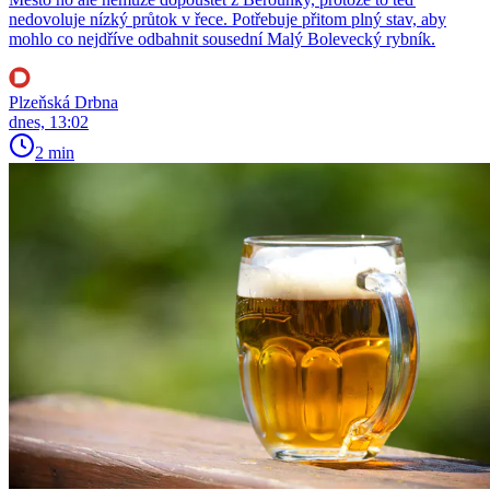
nedovoluje nízký průtok v řece. Potřebuje přitom plný stav, aby
mohlo co nejdříve odbahnit sousední Malý Bolevecký rybník.
Plzeňská Drbna
dnes, 13:02
2 min