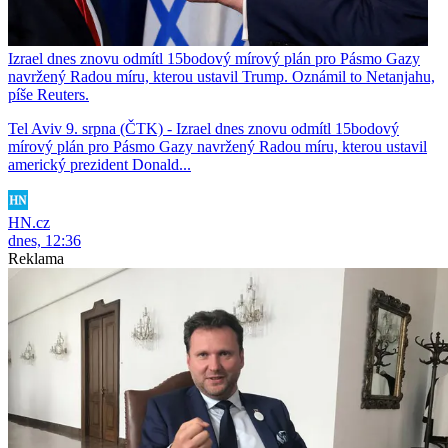
Izrael dnes znovu odmítl 15bodový mírový plán pro Pásmo Gazy
navržený Radou míru, kterou ustavil Trump. Oznámil to Netanjahu,
píše Reuters.
Tel Aviv 9. srpna (ČTK) - Izrael dnes znovu odmítl 15bodový
mírový plán pro Pásmo Gazy navržený Radou míru, kterou ustavil
americký prezident Donald...
HN.cz
dnes, 12:36
Reklama