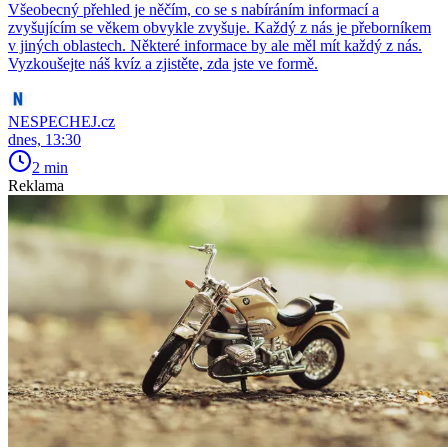
Všeobecný přehled je něčím, co se s nabíráním informací a
zvyšujícím se věkem obvykle zvyšuje. Každý z nás je přeborníkem
v jiných oblastech. Některé informace by ale měl mít každý z nás.
Vyzkoušejte náš kvíz a zjistěte, zda jste ve formě.
NESPECHEJ.cz
dnes, 13:30
2 min
Reklama