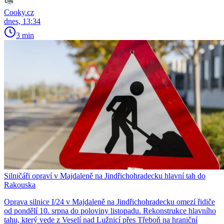
Cooky.cz
dnes, 13:34
3 min
Silničáři opraví v Majdaleně na Jindřichohradecku hlavní tah do
Rakouska
Oprava silnice I/24 v Majdaleně na Jindřichohradecku omezí řidiče
od pondělí 10. srpna do poloviny listopadu. Rekonstrukce hlavního
tahu, který vede z Veselí nad Lužnicí přes Třeboň na hraniční