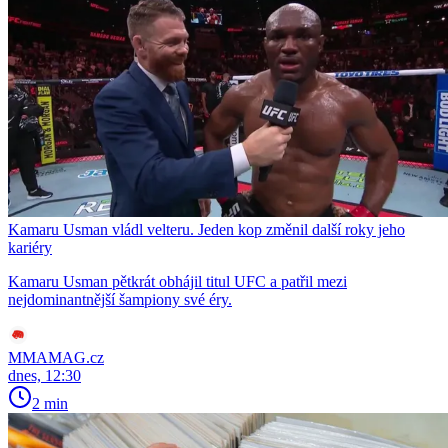
Kamaru Usman vládl velteru. Jeden kop změnil další roky jeho
kariéry
Kamaru Usman pětkrát obhájil titul UFC a patřil mezi
nejdominantnější šampiony své éry.
MMAMAG.cz
dnes, 12:30
2 min