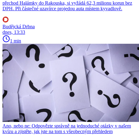
přechod Halámky do Rakouska, si vyžádá 62,3 milionu korun bez
DPH. Při částečné uzavírce projedou auta místem kyvadlově.
Budějcká Drbna
dnes, 13:33
1 min
Ano, nebo ne: Odpovězte správně na jednoduché otázky v našem
kvízu a zjistěte, jak jste na tom s všeobecným přehledem