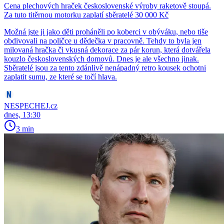
Cena plechových hraček československé výroby raketově stoupá.
Za tuto titěrnou motorku zaplatí sběratelé 30 000 Kč
Možná jste ji jako děti proháněli po koberci v obýváku, nebo tiše
obdivovali na poličce u dědečka v pracovně. Tehdy to byla jen
milovaná hračka či vkusná dekorace za pár korun, která dotvářela
kouzlo československých domovů. Dnes je ale všechno jinak.
Sběratelé jsou za tento zdánlivě nenápadný retro kousek ochotni
zaplatit sumu, ze které se točí hlava.
NESPECHEJ.cz
dnes, 13:30
3 min