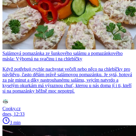
Salámová pomazánka ze šunkového salámu a pomazánkového
másla: Výborná na svačinu i na chlebíčky
Když potřebuji rychle nachystat večeři nebo něco na chlebíčky pro
návštěvu, často dělám právě salámovou pomazánku. Je sytá, hotová
za pár minut a díky nastrouhanému salámu, vejcím natvrdo a
kyselým okurkám má výraznou chuť, kterou u nás doma jí i ti, kteří
si na pomazánky běžně moc nepotrpí.
Cooky.cz
dnes, 12:33
3 min