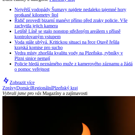
Největší vodopády Šumavy najdete nedaleko tajemné hory
protkané kilometry štol
Řidič provedl bizarní manévr přímo před zraky policie. Vše
zachytila jejich kamera
Letiště Líně se stalo nonstop střeženým areálem s přísně
kontrolovaným vstupem
Voda stále ubývá. Kritickou situaci na řece Otavě řešila
krajská komise pro sucho
Vedra místy zhoršila kvalitu vody na Plzeňsku, rybníky v
Plzni sinice nemají
Policie hledá neznámého muže z kamerového záznamu a žádá
o pomoc veřejnost
Zobrazit více
Zprávy
Domácí
Regionální
Plzeňský kraj
Vybrali jsme pro vás
Magazíny a zajímavosti