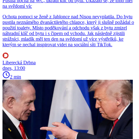
Pustila hocha na WC, ukradl klíč od bytu. Ukázalo se, že toho měl
na svědomí víc
Ochota pomoci se ženě z Jablonce nad Nisou nevyplatila. Do bytu
pustila neznámého dvanáctiletého chlapce, který ji slušně požádal o
použití toalety. Místo poděkování a odchodu však z bytu zmizel
náhradní klíč od bytu i s čipem od vchodu. Jak následně zjistili
strážníci, mladík měl ten den na svědomí už více výstřelků, ke
kterým se nechal inspirovat videi na sociální síti TikTok.
Liberecká Drbna
dnes, 13:00
2 min