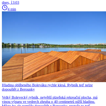
dnes, 13:03
4 min
Hladina oblíbeného Boleváku rychle klesá. Rybník teď nelze
dopouštět z Berounky
Velký Bolevecký rybník, největší plzeňská rekreační plocha, má
vinou výparu ve vedrech zhruba o 40 centimetrů nižší hladinu.
Město ho ale nemůže dopouštět z Berounky, protože to teď