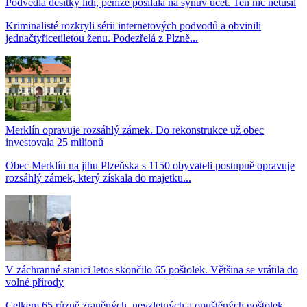
Podvedla desítky lidí, peníze posílala na synův účet. Ten nic netušil
Kriminalisté rozkryli sérii internetových podvodů a obvinili
jednačtyřicetiletou ženu. Podezřelá z Plzně...
Merklín opravuje rozsáhlý zámek. Do rekonstrukce už obec
investovala 25 milionů
Obec Merklín na jihu Plzeňska s 1150 obyvateli postupně opravuje
rozsáhlý zámek, který získala do majetku...
V záchranné stanici letos skončilo 65 poštolek. Většina se vrátila do
volné přírody
Celkem 65 různě zraněných, nevzletných a opuštěných poštolek