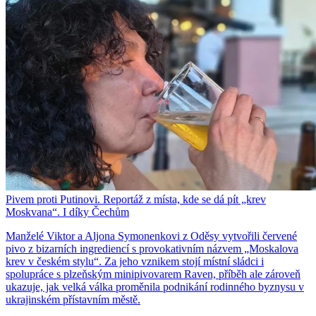
Pivem proti Putinovi. Reportáž z místa, kde se dá pít „krev
Moskvana“. I díky Čechům
Manželé Viktor a Aljona Symonenkovi z Oděsy vytvořili červené
pivo z bizarních ingrediencí s provokativním názvem „Moskalova
krev v českém stylu“. Za jeho vznikem stojí místní sládci i
spolupráce s plzeňským minipivovarem Raven, příběh ale zároveň
ukazuje, jak velká válka proměnila podnikání rodinného byznysu v
ukrajinském přístavním městě.