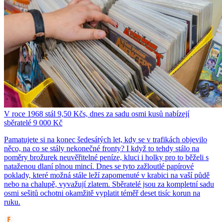
V roce 1968 stál 9,50 Kčs, dnes za sadu osmi kusů nabízejí
sběratelé 9 000 Kč
Pamatujete si na konec šedesátých let, kdy se v trafikách objevilo
něco, na co se stály nekonečné fronty? I když to tehdy stálo na
poměry brožurek neuvěřitelné peníze, kluci i holky pro to běželi s
nataženou dlaní plnou mincí. Dnes se tyto zažloutlé papírové
poklady, které možná stále leží zapomenuté v krabici na vaší půdě
nebo na chalupě, vyvažují zlatem. Sběratelé jsou za kompletní sadu
osmi sešitů ochotni okamžitě vyplatit téměř deset tisíc korun na
ruku.