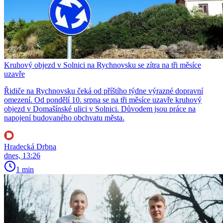
Kruhový objezd v Solnici na Rychnovsku se zítra na tři měsíce
uzavře
Řidiče na Rychnovsku čeká od příštího týdne výrazné dopravní
omezení. Od pondělí 10. srpna se na tři měsíce uzavře kruhový
objezd v Domašínské ulici v Solnici. Důvodem jsou práce na
napojení budovaného obchvatu města.
Hradecká Drbna
dnes, 13:26
1 min