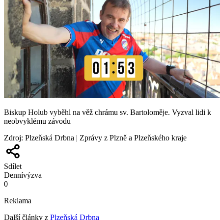
Biskup Holub vyběhl na věž chrámu sv. Bartoloměje. Vyzval lidi k
neobvyklému závodu
Zdroj
:
Plzeňská Drbna | Zprávy z Plzně a Plzeňského kraje
Sdílet
Denní
výzva
0
Reklama
Další články z
Plzeňská Drbna