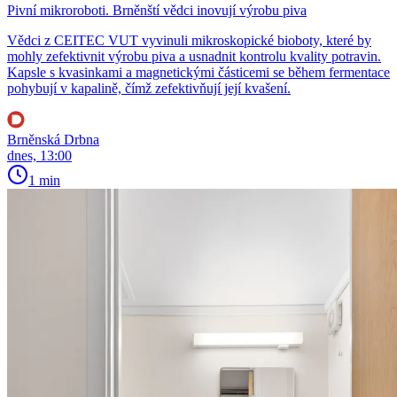
Pivní mikroroboti. Brněnští vědci inovují výrobu piva
Vědci z CEITEC VUT vyvinuli mikroskopické bioboty, které by
mohly zefektivnit výrobu piva a usnadnit kontrolu kvality potravin.
Kapsle s kvasinkami a magnetickými částicemi se během fermentace
pohybují v kapalině, čímž zefektivňují její kvašení.
Brněnská Drbna
dnes, 13:00
1 min