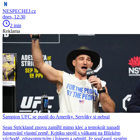
NESPECHEJ.cz
dnes, 12:30
2 min
Reklama
Šampion UFC se pustil do Ameriky. Servítky si nebral
Sean Strickland znovu zamířil mimo klec a tentokrát napadl
fungování vlastní země. Kritiku spojil s válkami na Blízkém
východě, zdravotnictvím i Íránem a odmítl, že současný systém